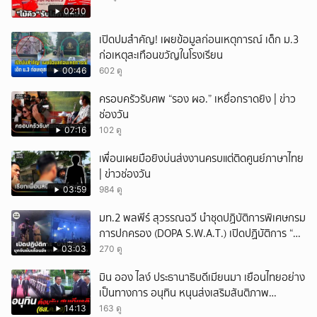
02:10
เปิดปมสำคัญ! เผยข้อมูลก่อนเหตุการณ์ เด็ก ม.3
ก่อเหตุสะเทือนขวัญในโรงเรียน
00:46
602 ดู
ครอบครัวรับศพ “รอง ผอ.” เหยื่อกราดยิง | ข่าว
ช่องวัน
07:16
102 ดู
เพื่อนเผยมือยิงบ่นส่งงานครบแต่ติดศูนย์ภาษาไทย
| ข่าวช่องวัน
03:59
984 ดู
มท.2 พลพีร์ สุวรรณฉวี นำชุดปฏิบัติการพิเศษกรม
การปกครอง (DOPA S.W.A.T.) เปิดปฏิบัติการ “บา
รมีโสธร” บุกจับผับเถื่อนอัพยา กลางเมืองแปดริ้ว
03:03
270 ดู
เปิดถึงเช้า ไร้ใบอนุญาต
มิน ออง ไลง์ ประธานาธิบดีเมียนมา เยือนไทยอย่าง
เป็นทางการ อนุทิน หนุนส่งเสริมสันติภาพ
เสถียรภาพชายแดน
14:13
163 ดู