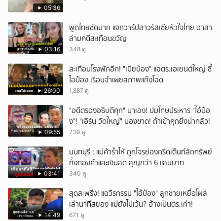
05:36
พูดไทยชัดมาก แจกวาร์ปสาวรัสเซียหัวใจไทย อาสา
ล่ามคดีสะเทือนขวัญ
03:16
348 ดู
สะเทือนโรงพักอีก! "เมียป๋อง" แฉตร.เอเยนต์ใหญ่ ซี้
ไอป๋อง เรือนจำเผยสภาพแก๊งโฉด
26:00
1,887 ดู
"อดีตรองอธิบดีคุก" มาเอง! ปมโทษประหาร "ไอ้ป๋อ
ง"! "เอิร์น วัดใหญ่" มองขาด! ถ้าเข้าคุกยิ่งน่ากลัว!
09:55
739 ดู
นนทบุรี : แม่ค้าร่ำไห้ ถูกโจรย่องกรีดเต็นท์ลักทรัพย์
ทั้งทองคำและเงินสด สูญกว่า 6 แสนบาท
03:41
340 ดู
สุดสะพรึง! แฉวีรกรรม "ไอ้ป๋อง" ลูกชายเหยื่อโผล่
เล่านาทีสยอง แม่ยังไม่เว้น? อ้างเป็นตร.เก่า!
14:49
671 ดู