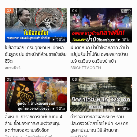
03
04
วิดีโอ
วิดีโอ
ไขข้อสงสัย! กรมอุทยานฯ เปิดผล
ฝนตกหนัก น้ำป่าไหลหลาก ลำน้ำ
ชันสูตร ปมเจ้าหน้าที่ห้วยขาแข้งเสีย
แม่ปูนรับน้ำไม่ทัน อพยพชาวบ้าน
ชีวิต
ม.9 ต.เวียง อ.เวียงป่าเป้า
สยามนิวส์
BRIGHTTV.CO.TH
05
06
วิดีโอ
วิดีโอ
อึ้งหนัก! ข้าราชการเกษียณทุ่ม 4
ตำรวจทางหลวงอยุธยาฯ ร่วม
ล้าน ซื้อของเก่าสะสมหวังลงทุน
ปส.ตรวจยึดยาไอซ์ หนัก 320 กก.
สุดท้ายเจอความจริงช็อก
มูลค่าประมาณ 38 ล้านบาท
ThaiNews - ไทยนิวส์ออนไลน์
สวพ.FM91