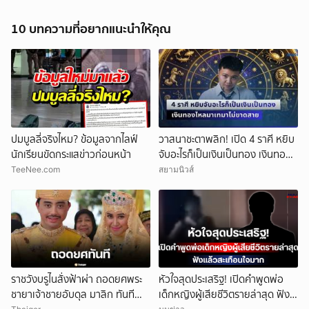
10 บทความที่อยากแนะนำให้คุณ
ปมบูลลี่จริงไหม? ข้อมูลจากไลฟ์
วาสนาชะตาพลิก! เปิด 4 ราศี หยิบ
นักเรียนขัดกระแสข่าวก่อนหน้า
จับอะไรก็เป็นเงินเป็นทอง เงินทอง
ไหลมาเทมาไม่ขาดสาย
TeeNee.com
สยามนิวส์
ราชวังบรูไนสั่งฟ้าผ่า ถอดยศพระ
หัวใจสุดประเสริฐ! เปิดคำพูดพ่อ
ชายาเจ้าชายอับดุล มาลิก ทันที
เด็กหญิงผู้เสียชีวิตรายล่าสุด ฟัง