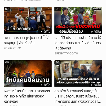
07
08
วิดีโอ
วิดีโอ
สภาฯ คอซอวอสุดวุ่นวาย ปาไข่ใส่
จอนนี่มือปราบ ยอมจ่าย 2 แสน ให้
กันชุลมุน | ข่าวช่องวัน
โอกาสอดีตมวยแชมป์ 7 สี กลับตัว
เคยต้องโทษ
ข่าวช่องวัน 31
BRIGHTTV.CO.TH
09
10
วิดีโอ
วิดีโอ
เพลิงไหม้แคมป์คนงาน บริเวณซอย
สุดเศร้า! รับร่างนักเรียนหญิงชั้น
เกาะแก้ว จ.ภูเก็ต เสียหายวอด
ม.1 เหยื่อความรุนแรง ในโรงเรียน
หลายหลัง
เทพศิรินทร์ นนท์ ตั้งสวดที่วัดลาด