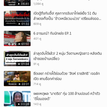
06:40
1,084 ดู
เปิดตู้ถึงกับอึ้ง! ศุลกากรจับขาไก่แช่แข็ง 51 ตัน
สำแดงเท็จเป็น “ข้าวเหนียวมะม่วง” เตรียมส่งออก
จีน มูลค่ากว่า 4.8 ล้านบาท
01:32
609 ดู
6 อารมณ์? กับนักแข่ง EP.1
401 ดู
01:50
ล่าสุดจับได้แล้ว! 2 หนุ่ม วิ่งตามหญิงสาว หลังเดิน
เข้าซอยบ้านเปลี่ยว
01:34
91 ดู
ซีดเลย! กร่างได้ซ่อมด้วย “สิงห์ ราชสิทธิ” เจอลัก
เปิด แทบช็อกค่าซ่อม
22:31
714 ดู
เผยเหตุผล "มาดริด" ทุ่ม 100 ล้านปอนด์ คว้าตัว
“ดิโอมองเด้”
03:05
143 ดู