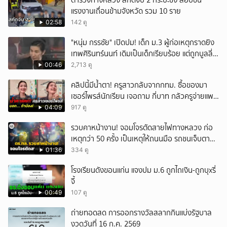
ตำรวจทางหลวง สกัดจับ 2 กระบะซิ่ง ลอบขน
แรงงานเถื่อนข้ามจังหวัด รวม 10 ราย
02:58
142 ดู
"หนุ่ม กรรชัย" เปิดปม! เด็ก ม.3 ผู้ก่อเหตุกราดยิง
เทพศิรินทร์นนท์ เดิมเป็นเด็กเรียบร้อย แต่ถูกบูลลี่
หนัก คาดแรงกดดันสะสมกลายเป็นแรงแค้น จนก่อ
00:46
2,713 ดู
เหตุสลด
คลิปนี้มีน้ำตา! ครูสาวกลับจากกทม. ซื้อของมา
เซอร์ไพรส์นักเรียน เจอถาม กี่บาท กลัวครูจ่ายแพง
w
04:09
917 ดู
รวบคาหน้างาน! จอมโจรตัดสายไฟทางหลวง ก่อ
เหตุกว่า 50 ครั้ง เป็นเหตุให้ถนนมือ รถชนเจ็บตาย
หลายสิบราย เสียหายราว 10 ล้าน
01:36
334 ดู
โรงเรียนดังขอนแก่น แจงปม ม.6 ถูกไถเงิน-ถูกบุxรี่
จี้
00:49
107 ดู
ถ่ายทอดสด การออกรางวัลสลากกินแบ่งรัฐบาล
งวดวันที่ 16 ก.ค. 2569