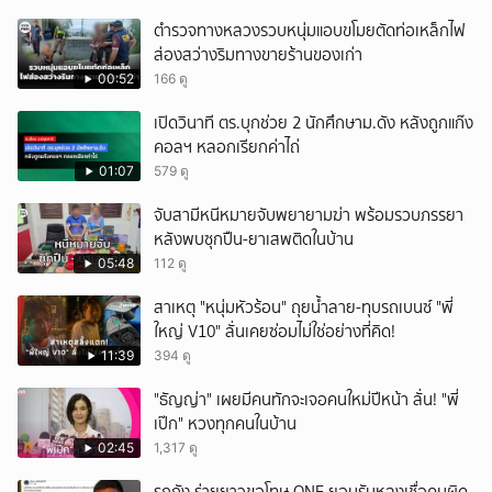
ตำรวจทางหลวงรวบหนุ่มแอบขโมยตัดท่อเหล็กไฟ
ส่องสว่างริมทางขายร้านของเก่า
00:52
166 ดู
เปิดวินาที ตร.บุกช่วย 2 นักศึกษาม.ดัง หลังถูกแก๊ง
คอลฯ หลอกเรียกค่าไถ่
01:07
579 ดู
จับสามีหนีหมายจับพยายามฆ่า พร้อมรวบภรรยา
หลังพบซุกปืน-ยาเสพติดในบ้าน
05:48
112 ดู
สาเหตุ "หนุ่มหัวร้อน" ถุยน้ำลาย-ทุบรถเบนซ์ "พี่
ใหญ่ V10" ลั่นเคยซ่อมไม่ใช่อย่างที่คิด!
11:39
394 ดู
"ธัญญ่า" เผยมีคนทักจะเจอคนใหม่ปีหน้า ลั่น! "พี่
เป๊ก" หวงทุกคนในบ้าน
02:45
1,317 ดู