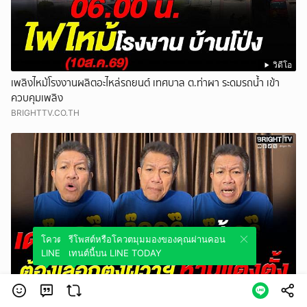
วิดีโอ
เพลิงไหม้โรงงานผลิตอะไหล่รถยนต์ เทศบาล ต.ท่าผา ระดมรถน้ำ เข้า
ควบคุมเพลิง
BRIGHTTV.CO.TH
โควตมุมมองของคุณผ่านคอนเทนต์นี้บน
รีโพสต์หรือโควตมุมมองของคุณผ่านคอน
LINE TODAY
เทนต์นี้บน LINE TODAY
วิดีโอ
เดชา ชี้ ควรเปลี่ยนให้ภูเก็ตมีเลือกตั้งผู้ว่าฯ ถ้ามาจากแต่งตั้ง ใครเป็น