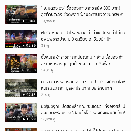
“หนุ่มดวงเฮง” ซื้อของเก่าจากซาเล้ง 800 บาท!
สุดท้ายตะลึง ชีวิตพลิก ฟ้าประทานเจอ“ขุมทรัพย์”!
12:04
10,855 ดู
ฝนตกหนัก น้ำป่าไหลหลาก ลำน้ำแม่ปูนรับน้ำไม่ทัน
อพยพชาวบ้าน ม.9 ต.เวียง อ.เวียงป่าเป้า
05:39
33 ดู
อึ้งหนัก! ข้าราชการเกษียณทุ่ม 4 ล้าน ซื้อของเก่า
สะสมหวังลงทุน สุดท้ายเจอความจริงช็อก
03:38
1,431 ดู
ตำรวจทางหลวงอยุธยาฯ ร่วม ปส.ตรวจยึดยาไอซ์
หนัก 320 กก. มูลค่าประมาณ 38 ล้านบาท
02:13
214 ดู
ยิ่งรู้ยิ่งจุก! เปิดของสำคัญ “ชิ้นเดียว” ที่จอเจียร์ ไม่
ส่งกลับพร้อมร่าง “ฮลุน โซโล่” หลังถึงแผ่นดินไทย!
13:28
14,628 ดู