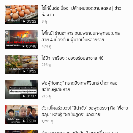
ไข่ไก่ขึ้นต่อเนื่อง แม่ค้าเผยยอดขายลดลง | ข่าว
ช่องวัน
05:22
8 ดู
ไฟไหม้! ร้านอาหาร ถนนพรานนก-พุทธมณฑล
สาย 4 เบื้องต้นมีผู้บาดเจ็บหลายราย
00:48
474 ดู
โอ้ป้า หาเรื่อง : ของอร่อยลาซาล 46
216 ดู
10:22
พ่อผู้ก่อเหตุ” กราดยิงเทพศิรินทร์ น้ำตาคลอ
ขอโทษผู้เสียหาย
01:07
215 ดู
ตัวแม่โผล่ร่วมวง! “ลีน่าจัง” ขอพูดตรงๆ ถึง “พี่ชาย
ฮลุน” หลังรู้ “ผลชันสูตร” น้องชาย!
15:00
1,291 ดู