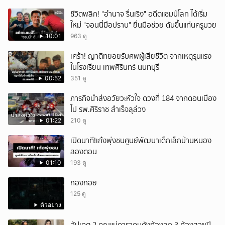
ชีวิตพลิก! "อำนาจ รื่นเริง" อดีตแชมป์โลก ได้เริ่ม
ใหม่ "จอนนี่มือปราบ" ยื่นมือช่วย ดันขึ้นแท่นครูมวย
10:01
963 ดู
เศร้า! ญาติทยอยรับศพผู้เสียชีวิต จากเหตุรุนแรง
ในโรงเรียน เทพศิรินทร์ นนทบุรี
00:52
351 ดู
ภารกิจนำส่งอวัยวะหัวใจ ดวงที่ 184 จากดอนเมือง
ไป รพ.ศิริราช สำเร็จลุล่วง
01:22
210 ดู
เปิดนาที!เก๋งพุ่งชนศูนย์พัฒนาเด็กเล็กบ้านหนอง
สองตอน
01:10
193 ดู
กองกอย
125 ดู
ตัวอย่าง