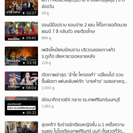
สภาฯ คอซอวอสุดวุ่นวาย ปาไข่ใส่กันชุลมุน | ข่าว
ช่องวัน
02:37
29 ดู
จอนนี่มือปราบ ยอมจ่าย 2 แสน ให้โอกาสอดีตมวย
แชมป์ 7 สี กลับตัว เคยต้องโทษ
09:40
894 ดู
เพลิงไหม้แคมป์คนงาน บริเวณซอยเกาะแก้ว
จ.ภูเก็ต เสียหายวอดหลายหลัง
03:18
226 ดู
เปิดภาพล่าสุด “ลำไย ไหทองคำ” เปลี่ยนไป! อวบ
ขึ้นผิดตา แฟนคลับแห่ทัก “นายห้าง” เฉลยสาเหตุ
ชัด!
06:04
2,930 ดู
เปิดนาทีกราดยิX กลาง รร.เทพศิรินทร์นนทบุรี
1,283 ดู
00:22
สุดเศร้า! รับร่างนักเรียนหญิงชั้น ม.1 เหยื่อความ
รุนแรง ในโรงเรียนเทพศิรินทร์ นนท์ ตั้งสวดที่วัด