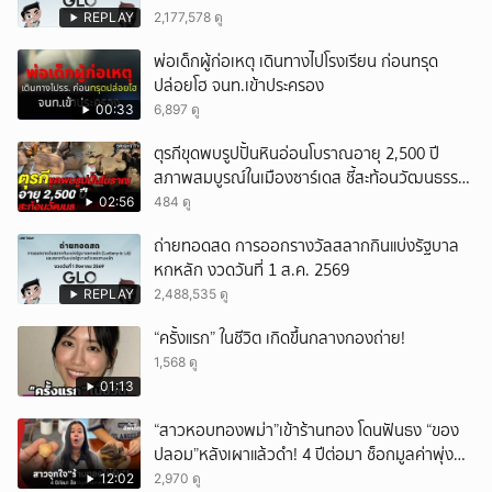
REPLAY
2,177,578 ดู
พ่อเด็กผู้ก่อเหตุ เดินทางไปโรงเรียน ก่อนทรุด
ปล่อยโฮ จนท.เข้าประครอง
00:33
6,897 ดู
ตุรกีขุดพบรูปปั้นหินอ่อนโบราณอายุ 2,500 ปี
สภาพสมบูรณ์ในเมืองซาร์เดส ชี้สะท้อนวัฒนธรรม
ลิเดีย
02:56
484 ดู
ถ่ายทอดสด การออกรางวัลสลากกินแบ่งรัฐบาล
หกหลัก งวดวันที่ 1 ส.ค. 2569
REPLAY
2,488,535 ดู
“ครั้งแรก” ในชีวิต เกิดขึ้นกลางกองถ่าย!
1,568 ดู
01:13
“สาวหอบทองพม่า”เข้าร้านทอง โดนฟันธง “ของ
ปลอม”หลังเผาแล้วดำ! 4 ปีต่อมา ช็อกมูลค่าพุ่ง
มหาศาล!
12:02
2,970 ดู