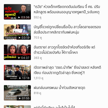
"เรวัช" ห่วงเด็กเครียดกดดันปมเรียน จี้ ศธ. ปรับ
หลักสูตร พร้อมเสนออนุญาตครูพกปื_ระงับเหตุ
03:36
552 ดู
บัญชีโจวเย่ถูกเปลี่ยนชื่อเป็น สาวโสดสายสตรอง
ส่อลือประกาศเลิกรากับแฟนหนุ่ม
03:19
703 ดู
อันตราย! สาวถูกโจรงัดเข้าห้องที่จอร์เจีย แต่
ตำรวจไม่ช่วยบังคับ ให้การโกหก
04:37
363 ดู
เปิดภาพล่าสุด “ตชด.นำทัพ” ยิ่งน่าสลด! หลังคดี
เงียบ ก่อนปรากฎตัวล่าสุด ยิ่งหดหู่?!
13:18
1,513 ดู
ฝนถล่มนครพนม น้ำท่วมขังหลายจุด
818 ดู
01:55