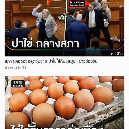
วิดีโอ
สภาฯ คอซอวอสุดวุ่นวาย ปาไข่ใส่กันชุลมุน | ข่าวช่องวัน
ข่าวช่องวัน 31