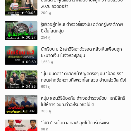
อัปเดต 2 คุณแม่ดาราคนดังท้องลูก 3 ท้องสวยปี
2026 อวดออร่า
03:03
200 ดู
รู้แล้วอยู่ที่ไหน! ตำรวจชี้แจงปม อดีตครูโพสต์ภาพ
ปืxในไลน์กลุ่ม
00:37
254 ดู
นักเรียน ม.2 เล่าวิธีเอาตัวรอด หลังเห็นเพื่อนถูก
ยิxบาดเจ็บ ในจังหวะชุลมุน
00:59
1,653 ดู
"บุ๋ม ปนัดดา" ตีแสกหน้า! พูดตรงๆ ปม "ป๋อง-ธง"
ก่อนฝากข้อความถึงพวกโลกสวย อ่านแล้วมีสะดุ้ง!
04:35
601 ดู
หนุ่ม สอนวิธีป้องกัน ถ้าเจอตำรวจยัดย_ เรามีสิทธิ
ไม่ให้การ จนท.ทำอะไรมั่วซั่วไม่ได้
09:41
383 ดู
"ไม้คิว" รับโอกาสทอง! ลุยโมโตทรีครั้งแรก
98 ดู