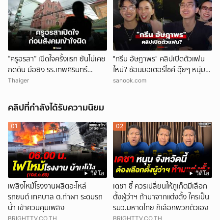
“ครูอรสา” เปิดใจครั้งแรก ยันไม่เคย
"กรีน อัษฎาพร" คลิปเปิดตัวแฟน
กดดัน มือยิง รร.เทพศิรินทร์
ใหม่? ซ้อนมอเตอร์ไซค์ อุ๊ยๆ หนุ่ม
นนทบุรี
หน้าคุ้นๆ
Thaiger
sanook.com
คลิปที่กำลังได้รับความนิยม
01
02
วิดีโอ
วิดีโอ
เพลิงไหม้โรงงานผลิตอะไหล่
เดชา ชี้ ควรเปลี่ยนให้ภูเก็ตมีเลือก
รถยนต์ เทศบาล ต.ท่าผา ระดมรถ
ตั้งผู้ว่าฯ ถ้ามาจากแต่งตั้ง ใครเป็น
น้ำ เข้าควบคุมเพลิง
รมว.มหาดไทย ก็เลือกพวกตัวเอง
BRIGHTTV.CO.TH
BRIGHTTV.CO.TH