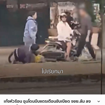
เก๋งหัวร้อน ฉุนโดนบีบแตรเตือนขับเบียด จยย.ล้ม ลง