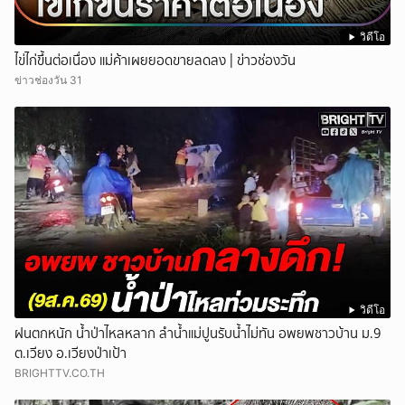
วิดีโอ
ไข่ไก่ขึ้นต่อเนื่อง แม่ค้าเผยยอดขายลดลง | ข่าวช่องวัน
ข่าวช่องวัน 31
วิดีโอ
ฝนตกหนัก น้ำป่าไหลหลาก ลำน้ำแม่ปูนรับน้ำไม่ทัน อพยพชาวบ้าน ม.9
ต.เวียง อ.เวียงป่าเป้า
BRIGHTTV.CO.TH