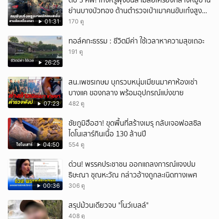
ดับ 3 ศพ! เก๋งหรูพุ่งชนสามล้อเครื่องกลางหมู่บ้าน
ย่านบางบัวทอง ด้านตำรวจเป่าเมาคนขับเก๋งสูงถึง
152 มิลลิกรัมเปอร์เซ็นต์
01:31
170 ดู
ทอล์คกะธรรม : ชีวิตมีค่า ใช้เวลาหาความสุขเถอะ
191 ดู
26:25
สน.เพชรเกษม บุกรวบหนุ่มเมียนมาคาห้องเช่า
บางแค ของกลาง พร้อมอุปกรณ์แบ่งขาย
07:23
482 ดู
ชัยภูมิฮือฮา! ขุดพื้นที่สร้างเมรุ กลับเจอฟอสซิล
ไดโนเสาร์กินเนื้อ 130 ล้านปี
04:50
554 ดู
ด่วน! พรรคประชาชน ออกแถลงการณ์แจงปม
ธิษะณา ชุณหะวัณ กล่าวอ้างถูกละเuิดทางเwศ
00:36
306 ดู
สรุปม้วนเดียวจบ "โนว์เบลล์"
408 ดู