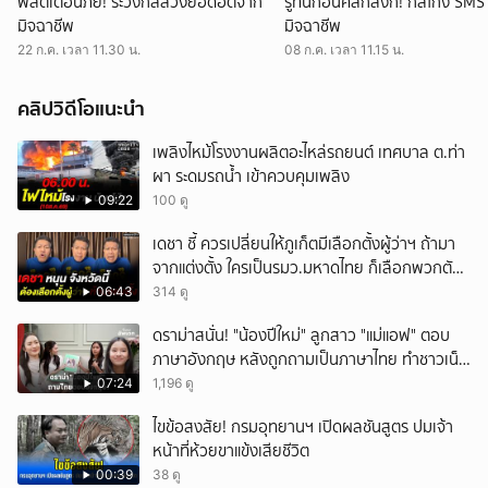
พี่สติเตือนภัย! ระวังกลลวงยอดฮิตจาก
รู้ทันก่อนคลิกลิงก์! กลโกง SMS
มิจฉาชีพ
มิจฉาชีพ
22 ก.ค. เวลา 11.30 น.
08 ก.ค. เวลา 11.15 น.
คลิปวิดีโอแนะนำ
เพลิงไหม้โรงงานผลิตอะไหล่รถยนต์ เทศบาล ต.ท่า
ผา ระดมรถน้ำ เข้าควบคุมเพลิง
09:22
100 ดู
เดชา ชี้ ควรเปลี่ยนให้ภูเก็ตมีเลือกตั้งผู้ว่าฯ ถ้ามา
จากแต่งตั้ง ใครเป็นรมว.มหาดไทย ก็เลือกพวกตัว
เอง
06:43
314 ดู
ดราม่าสนั่น! "น้องปีใหม่" ลูกสาว "แม่แอฟ" ตอบ
ภาษาอังกฤษ หลังถูกถามเป็นภาษาไทย ทำชาวเน็ต
ถกสนั่น!
07:24
1,196 ดู
ไขข้อสงสัย! กรมอุทยานฯ เปิดผลชันสูตร ปมเจ้า
หน้าที่ห้วยขาแข้งเสียชีวิต
00:39
38 ดู