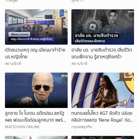
อ้างพฤติกรรมกระทบพระเกียรติ
แล้วสะเทือนใจมาก
Thaiger
มุมข่าว
ราชวงศ์
เปิดชนวนเหตุ ดญ.เมียนมาทำร้าย
อาลัย นร. นายสิบตำรวจ เสียชีวิต
นร.หญิงไทย
ขณะฝึกงาน รู้สาเหตุยิ่งเศร้า
สยามนิวส์
สยามนิวส์
ลูกชาย โจ ไบเดน อดีตปธน.สหรัฐ
ทนกระแสไม่ไหว AGT ลัดคิว ปล่อย
เผย พ่อมะเร็งต่อมลูกหมาก แพร่
คลิปการแสดง ‘Nene Royal’ ก่อน
ลามไปอวัยวะอื่น สุดเจ็บปวด
กำหนด
MATICHON ONLINE
กรุงเทพธุรกิจ