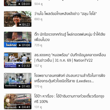
ไว้ 3 เดือน เพิ่งปิดหลังเกิดเหตุ
08:00
504 ดู
ว่านไฉ โพสต์ขอโทษหลังแจ้งข่าว "ฮลุน โซโล่"
693 ดู
01:22
ติ๊ก นักร้องวงทศกัณฐ์ โผล่กอดแฟนหนุ่ม ร่ำไห้เสีย
เพื่อนในวง
01:06
725 ดู
สธ.แจงเหตุ "หมอพร้อม" บันทึกข้อมูลคลาดเคลื่อน
| ทันข่าวเย็น | 31 ก.ค. 69 | NationTV22
03:32
157 ดู
โรงพยาบาลนครพิงค์ ประสบความสำเร็จในการฝัง
เครื่องกระตุ้นหัวใจชนิดไร้สาย (Leedless
Pacemaker) ผ่านสายสวนหลอดเลือดที่ขาหนีบ
01:40
170 ดู
รายที่ 2 ของภาคเหนือ
โอ้ป้า หาเรื่อง : โอ้ป้าชิมตามทางก๋วยเตี๋ยวเรือกรุง
ศรี 100%
04:41
131 ดู