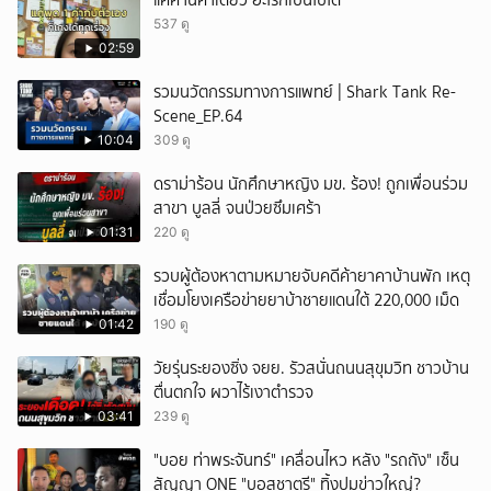
แค่คำนี้คำเดียว อะไรก็เป็นไปได้
537 ดู
02:59
รวมนวัตกรรมทางการแพทย์ | Shark Tank Re-
Scene_EP.64
10:04
309 ดู
ดราม่าร้อน นักศึกษาหญิง มข. ร้อง! ถูกเพื่อนร่วม
สาขา บูลลี่ จนป่วยซึมเศร้า
01:31
220 ดู
รวบผู้ต้องหาตามหมายจับคดีค้ายาคาบ้านพัก เหตุ
เชื่อมโยงเครือข่ายยาบ้าชายแดนใต้ 220,000 เม็ด
01:42
190 ดู
วัยรุ่นระยองซิ่ง จยย. รัวสนั่นถนนสุขุมวิท ชาวบ้าน
ตื่นตกใจ ผวาไร้เงาตำรวจ
03:41
239 ดู
"บอย ท่าพระจันทร์" เคลื่อนไหว หลัง "รถถัง" เซ็น
สัญญา ONE "บอสชาตรี" ทิ้งปมข่าวใหญ่?