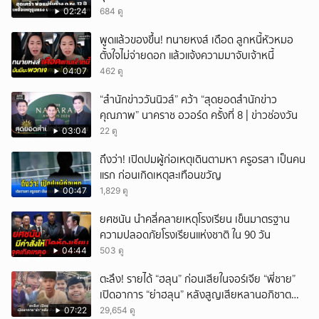
ลาดปลาดุก
02:24
684 ดู
พูดแล้วของขึ้น! ทนายหงส์ เดือด ลูกหนี้หัวหมอ
ตั้งใจไม่จ่ายดอก แล้วแจ้งความมาจับเจ้าหนี้
04:07
462 ดู
“สำนักข่าววันนิวส์” คว้า “สุดยอดสำนักข่าว
คุณภาพ” นาคราช อวอร์ด ครั้งที่ 8 | ข่าวช่องวัน
03:04
22 ดู
ถึงว่า! เปิดปมผู้ก่อเหตุเดินตามหา ครูอรสา เป็นคน
แรก ก่อนเกิดเหตุสะเทือนขวัญ
00:47
1,829 ดู
ยศชนัน นำคลี่คลายเหตุโรงเรียน เข็นมาตรฐาน
ความปลอดภัยโรงเรียนแห่งชาติ ใน 90 วัน
04:44
503 ดู
ตะลึง! รายได้ “ฮลุน” ก่อนเสียในจอร์เจีย “พี่ชาย”
เปิดอาการ “ย่าฮลุน” หลังสูญเสียหลานอภิชาต
บุตร!
07:22
29,654 ดู