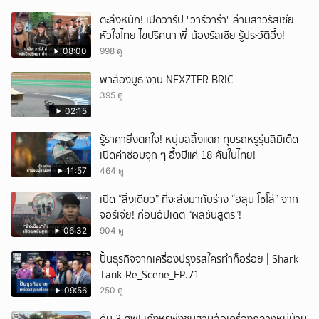
ยกเลิก
ตะลึงหนัก! เปิดวาร์ป "วาร์วาร่า" ล่ามสาวรัสเซีย
หัวใจไทย ไขปริศนา พี่-น้องรัสเซีย รู้ประวัติอึ้ง!
08:00
998 ดู
พาส่องบูธ งาน NEXZTER BRIC
395 ดู
02:15
รู้ราคายิ่งตกใจ! หนุ่มสลิ้งแตก ทุบรถหรูรุ่นลิมิเต็ด
เปิดค่าซ่อมจุก ๆ อึ้งมีแค่ 18 คันในไทย!
11:57
464 ดู
เปิด “สิ่งเดียว” ที่จะส่งมากับร่าง “ฮลุน โซโล่” จาก
จอร์เจีย! ก่อนอัปเดต “ผลชันสูตร”!
06:32
904 ดู
ปั้นธุรกิจจากเครื่องปรุงรสใครทำก็อร่อย | Shark
Tank Re_Scene_EP.71
09:56
250 ดู