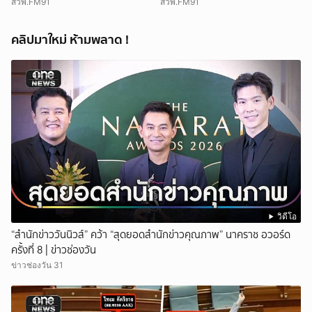
ปลาดุก
สวพ.FM91
สวพ.FM91
คลิปมาใหม่ ห้ามพลาด !
วิดีโอ
“สำนักข่าววันนิวส์” คว้า “สุดยอดสำนักข่าวคุณภาพ” นาคราช อวอร์ด
ครั้งที่ 8 | ข่าวช่องวัน
ข่าวช่องวัน 31