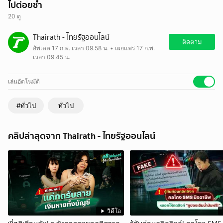
ไปต่อยซ้ำ
20 ดู
เก๋งหัวร้อน ฉุนโดนบีบแตรเตือนขับตามไล่เบียด จยย. ล้ม แถมลงไปต่อยซ้ำ
Thairath - ไทยรัฐออนไลน์
เหตุเกิดบนถนนสุวรรณศร ตรงข้ามโรงพักบ้านนา อ. บ้านนา จ.นครนายก
ติดตาม
อัพเดต 17 ก.พ. เวลา 09.58 น. • เผยแพร่ 17 ก.พ.
ล่าสุดพบตัวผู้ก่อเหตุแล้ว ยอมรับผิดยกมือไหว้ขอโทษ พร้อมชดใช้ค่าเสีย
เวลา 09.45 น.
หาย
ตามข่าวก่อนใครได้ที่
- Website :
www.thairath.co.th
เล่นอัตโนมัติ
- LINE Official :
Thairath
#ทั่วไป
ทั่วไป
คลิปล่าสุดจาก Thairath - ไทยรัฐออนไลน์
วิดีโอ