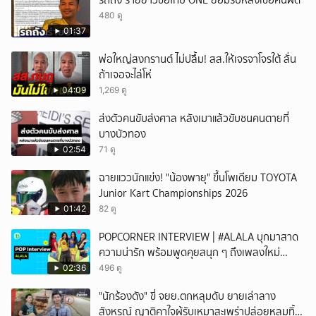
รถถัง ร่ายยาวขอโทษ ONE ยอมรับหลงเชื่อคนผิด
480 ดู
01:37
พ่อใหญ่สงกรานต์ ไม่ปลื้ม! สส.ให้เจรจาโจรใต้ ลั่น
ถ้าเจอจะไล่โห่
04:09
1,269 ดู
ส่งตัวคนขับส่งศาล หลังเมาแล้วขับชนคนตายที่
บางบัวทอง
02:54
71 ดู
ฉายแววนักแข่ง! "น้องพายุ" ขึ้นโพเดียม TOYOTA
Junior Kart Championships 2026
01:42
82 ดู
POPCORNER INTERVIEW | #ALALA บุกมาสาด
ความน่ารัก พร้อมพูดคุยสนุก ๆ ถึงเพลงใหม่
'ON&OFF'
02:36
496 ดู
"นักร้องดัง" ขี่ จยย.ตกหลุมดับ ยายเล่าลาง
สังหรณ์ ญาติคาใจผู้รับเหมาสะเพร่าปล่อยหลุมทิ้ง