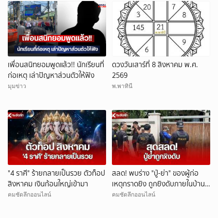
เพื่อนสนิทยอมพูดแล้ว!! นักเรียนที่
ดวงวันเสาร์ที่ 8 สิงหาคม พ.ศ.
ก่อเหตุ เล่าปัญหาส่วนตัวให้ฟัง
2569
มุมข่าว
พ.พาทินี
"4 ราศี" ร้ายกลายเป็นรวย ตัวท็อป
สลด! พบร่าง "ปู่-ย่า" ของผู้ก่อ
สิงหาคม เงินก้อนใหญ่เข้ามา
เหตุกราดยิง ถูกยิงดับภายในบ้าน
พัก
คมชัดลึกออนไลน์
คมชัดลึกออนไลน์