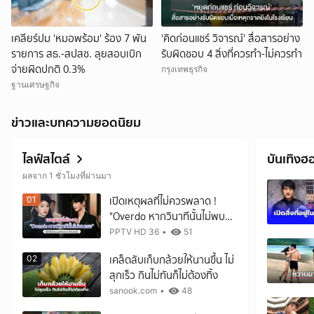
เคลียร์ปม 'หมอพร้อม' ร้อง 7 พัน
'คิดก่อนแชร์ วิจารณ์' สื่อสารอย่าง
รายการ สธ.-สปสช. ลุยสอบเบิก
รับผิดชอบ 4 สิ่งที่ควรทำ-ไม่ควรทำ
จ่ายผิดปกติ 0.3%
กรุงเทพธุรกิจ
ฐานเศรษฐกิจ
ข่าวและบทความยอดนิยม
ไลฟ์สไตล์
บันเทิงฮ
ผลจาก 1 ชั่วโมงที่ผ่านมา
เปิดเหตุผลที่ไม่ควรพลาด !
01
"Overdo หากวินาทีนั้นไม่พบ
เธอ"
PPTV HD 36
•
51
เคล็ดลับเก็บกล้วยให้นานขึ้น ไม่
02
สุกเร็ว กินไม่ทันก็ไม่ต้องทิ้ง
sanook.com
•
48