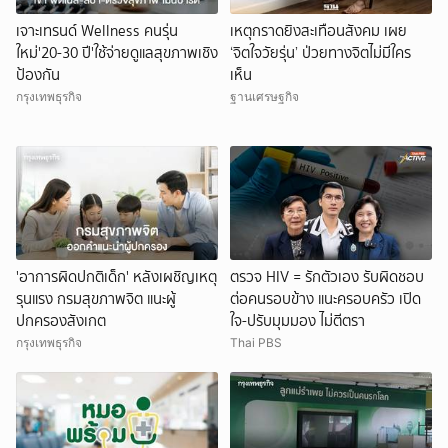
เจาะเทรนด์ Wellness คนรุ่น
เหตุกราดยิงสะเทือนสังคม เผย
ใหม่'20-30 ปี'ใช้จ่ายดูแลสุขภาพเชิง
‘จิตใจวัยรุ่น’ ป่วยทางจิตไม่มีใคร
ป้องกัน
เห็น
กรุงเทพธุรกิจ
ฐานเศรษฐกิจ
'อาการผิดปกติเด็ก' หลังเผชิญเหตุ
ตรวจ HIV = รักตัวเอง รับผิดชอบ
รุนแรง กรมสุขภาพจิต แนะผู้
ต่อคนรอบข้าง แนะครอบครัว เปิด
ปกครองสังเกต
ใจ-ปรับมุมมอง ไม่ตีตรา
กรุงเทพธุรกิจ
Thai PBS