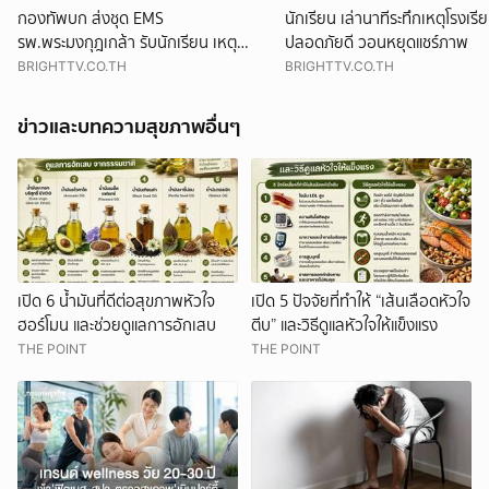
กองทัพบก ส่งชุด EMS
นักเรียน เล่านาทีระทึกเหตุโรงเรี
รพ.พระมงกุฎเกล้า รับนักเรียน เหตุ
ปลอดภัยดี วอนหยุดแชร์ภาพ
โรงเรียน จ.นนทบุรี เร่งผ่าตัด
BRIGHTTV.CO.TH
BRIGHTTV.CO.TH
ข่าวและบทความสุขภาพอื่นๆ
เปิด 6 น้ำมันที่ดีต่อสุขภาพหัวใจ
เปิด 5 ปัจจัยที่ทำให้ “เส้นเลือดหัวใจ
ฮอร์โมน และช่วยดูแลการอักเสบ
ตีบ” และวิธีดูแลหัวใจให้แข็งแรง
THE POINT
THE POINT