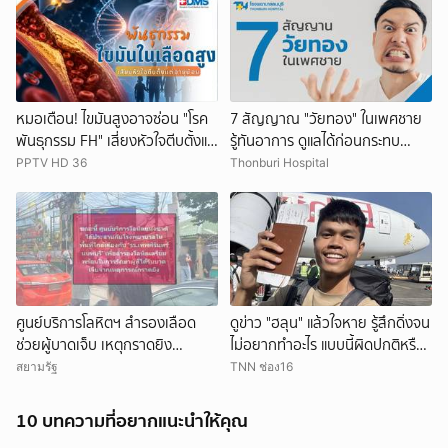
หมอเตือน! ไขมันสูงอาจซ่อน "โรค
7 สัญญาณ "วัยทอง" ในเพศชาย
พันธุกรรม FH" เสี่ยงหัวใจตีบตั้งแต่
รู้ทันอาการ ดูแลได้ก่อนกระทบ
อายุน้อย
คุณภาพชีวิต
PPTV HD 36
Thonburi Hospital
ศูนย์บริการโลหิตฯ สำรองเลือด
ดูข่าว "ฮลุน" แล้วใจหาย รู้สึกดิ่งจน
ช่วยผู้บาดเจ็บ เหตุกราดยิง
ไม่อยากทำอะไร แบบนี้ผิดปกติหรือ
รร.เทพศิรินทร์ นนทบุรี พร้อม
เปล่า? จิตแพทย์มีคำตอบ
สยามรัฐ
TNN ช่อง16
ประสาน รพ.ใกล้เคียง
10 บทความที่อยากแนะนำให้คุณ