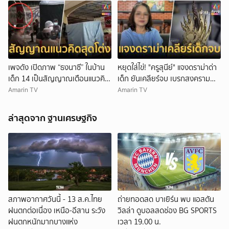
เพจดัง เปิดภาพ “ธงนาซี” ในบ้าน
หยุดใส่ไข่! "ครูสุนีย์" แจงดราม่าด่า
เด็ก 14 เป็นสัญญาณเตือนแนวคิด
เด็ก ยันเคลียร์จบ เบรกสงคราม
สุดโต่ง
Gen
Amarin TV
Amarin TV
ล่าสุดจาก ฐานเศรษฐกิจ
สภาพอากาศวันนี้ - 13 ส.ค.ไทย
ถ่ายทอดสด บาเยิร์น พบ แอสตัน
ฝนตกต่อเนื่อง เหนือ-อีสาน ระวัง
วิลล่า ดูบอลสดช่อง BG SPORTS
ฝนตกหนักมากบางแห่ง
เวลา 19.00 น.