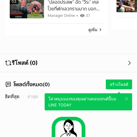
“ปลอดประสพ” อัด “วีระ” เคส
03
โวยที่พักเลวทรามมาก บอก
นอนอุทยานฯ ต้องยอมรับ
Manager Online
•
37
ธรรมชาติดิบ ๆ ให้ได้
ดูเพิ่ม
รีโพสต์ (0)
โพสต์ทั้งหมด(0)
สร้างโพสต์
ฮิตที่สุด
ล่าสุด
โควตมุมมองของคุณผ่านคอนเทนต์นี้บน
LINE TODAY