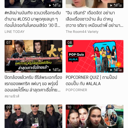
วิดีโอ
วิดีโอ
#หลังม่านบันเทิง ชวนวงร็อกระดับ
ั่"จิน จรินทร์" เดือดจัด! อย่ามา
ตำนาน #LOSO มาพูดคุยสนุก ๆ
เสือxเรื่องชาวบ้าน ลั่น ด่าหนู
ก่อนไปเจอกันในคอนเสิร์ต '30 ปี
(กวาง รติชา) เหมือนด่าพี่ อย่ามา
LOSO นานเท่าไรก็รอ'
ยุ่งกับคนของผม จบ!!!
LINE TODAY
The Room44 Variety
07
08
วิดีโอ
วิดีโอ
ปิดกล้องแล้วครับ ซีรีส์พระเอกเรื่อง
POPCORNER QUIZ | ถามป็อป
แรกของแพทริค แฟนๆ ขอ พรุ่งนี้
ตอบปั๊บ กับ #ALALA
ออนเลยได้ไหม ล่าสุดเคาะชื่อไทย
POPCORNER
แล้ว
สยามนิวส์
09
10