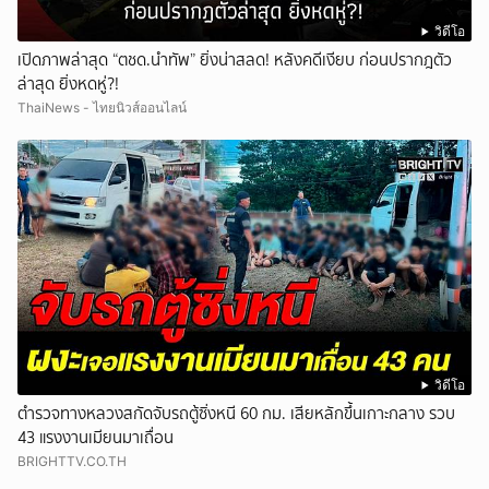
วิดีโอ
เปิดภาพล่าสุด “ตชด.นำทัพ” ยิ่งน่าสลด! หลังคดีเงียบ ก่อนปรากฎตัว
ล่าสุด ยิ่งหดหู่?!
ThaiNews - ไทยนิวส์ออนไลน์
วิดีโอ
ตำรวจทางหลวงสกัดจับรถตู้ซิ่งหนี 60 กม. เสียหลักขึ้นเกาะกลาง รวบ
43 แรงงานเมียนมาเถื่อน
BRIGHTTV.CO.TH