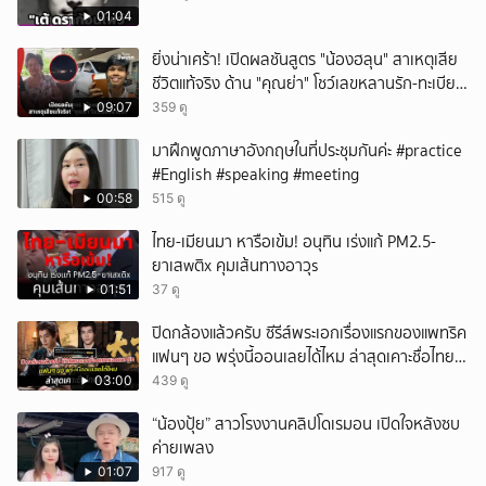
01:04
ยิ่งน่าเศร้า! เปิดผลชันสูตร "น้องฮลุน" สาเหตุเสีย
ชีวิตแท้จริง ด้าน "คุณย่า" โชว์เลขหลานรัก-ทะเบียน
รถเคลื่อนร่าง!
09:07
359 ดู
มาฝึกพูดภาษาอังกฤษในที่ประชุมกันค่ะ #practice
#English #speaking #meeting
00:58
515 ดู
ไทย-เมียนมา หารือเข้ม! อนุทิน เร่งแก้ PM2.5-
ยาเสwติx คุมเส้นทางอาวุs
01:51
37 ดู
ปิดกล้องแล้วครับ ซีรีส์พระเอกเรื่องแรกของแพทริค
แฟนๆ ขอ พรุ่งนี้ออนเลยได้ไหม ล่าสุดเคาะชื่อไทย
แล้ว
03:00
439 ดู
“น้องปุ้ย” สาวโรงงานคลิปโดเรมอน เปิดใจหลังซบ
ค่ายเพลง
01:07
917 ดู