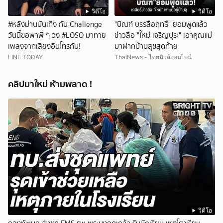
วิดีโอ
วิดีโอ
#หลังม่านบันเทิง กับ Challenge
"บิณฑ์ บรรลือฤทธิ์" ยอมพูดแล้ว
วันนี้ขอพาพี่ ๆ วง #LOSO มาทาย
ข่าวลือ "ใหม่ เจริญปุระ" เอาคุณแม่
เพลงจากเสียงอินโทรกัน!
มาฝากบ้านสุขสุดท้าย
LINE TODAY
ThaiNews - ไทยนิวส์ออนไลน์
คลิปมาใหม่ ห้ามพลาด !
วิดีโอ