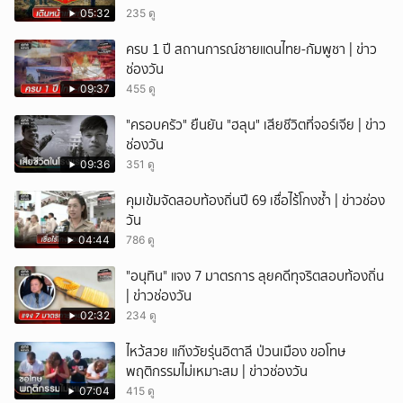
05:32
235 ดู
ครบ 1 ปี สถานการณ์ชายแดนไทย-กัมพูชา | ข่าว
ช่องวัน
09:37
455 ดู
"ครอบครัว" ยืนยัน "ฮลุน" เสียชีวิตที่จอร์เจีย | ข่าว
ช่องวัน
09:36
351 ดู
คุมเข้มจัดสอบท้องถิ่นปี 69 เชื่อไร้โกงซ้ำ | ข่าวช่อง
วัน
04:44
786 ดู
"อนุทิน" แจง 7 มาตรการ ลุยคดีทุจริตสอบท้องถิ่น
| ข่าวช่องวัน
02:32
234 ดู
ไหว้สวย แก๊งวัยรุ่นอิตาลี ป่วนเมือง ขอโทษ
พฤติกรรมไม่เหมาะสม | ข่าวช่องวัน
07:04
415 ดู