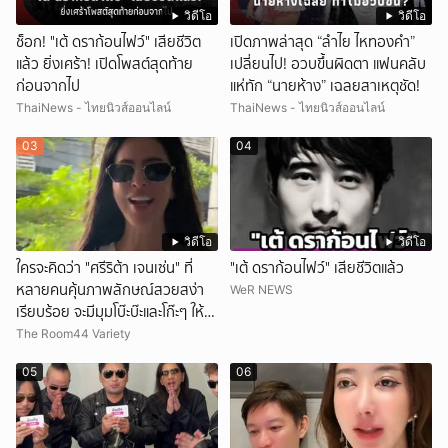
วิดีโอ
วิดีโอ
ช็อก! "เต้ ดราก้อนไฟว์" เสียชีวิต
เปิดภาพล่าสุด “ลำไย ไหทองคำ”
แล้ว ยิ่งเศร้า! เปิดโพสต์สุดท้าย
เปลี่ยนไป! อวบขึ้นผิดตา แฟนคลับ
ก่อนจากไป
แห่ทัก “นายห้าง” เฉลยสาเหตุชัด!
ThaiNews - ไทยนิวส์ออนไลน์
ThaiNews - ไทยนิวส์ออนไลน์
03
04
วิดีโอ
วิดีโอ
ใครจะคิดว่า "ศรีริต้า เจนเซ่น" ที่
"เต้ ดราก้อนไฟว์" เสียชีวิตแล้ว
หลายคนคุ้นภาพลักษณ์สวยสง่า
WeR NEWS
เรียบร้อย จะมีมุมโบ๊ะบ๊ะและโก๊ะๆ ให้ได้
อมยิ้มเหมือนกัน งานนี้ทำเอาแฟนๆ
The Room44 Variety
ทั้งเอ็นดูทั้งหัวเราะ
05
06