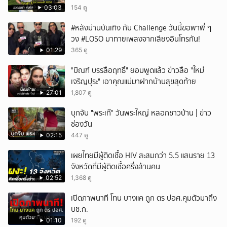
03:03
154 ดู
#หลังม่านบันเทิง กับ Challenge วันนี้ขอพาพี่ ๆ
วง #LOSO มาทายเพลงจากเสียงอินโทรกัน!
01:29
365 ดู
"บิณฑ์ บรรลือฤทธิ์" ยอมพูดแล้ว ข่าวลือ "ใหม่
เจริญปุระ" เอาคุณแม่มาฝากบ้านสุขสุดท้าย
27:01
1,807 ดู
บุกจับ "พระเก๊" วันพระใหญ่ หลอกชาวบ้าน | ข่าว
ช่องวัน
02:15
447 ดู
เผยไทยมีผู้ติดเชื้อ HIV สะสมกว่า 5.5 แสนราย 13
จังหวัดที่มีผู้ติดเชื้อครึ่งล้านคน
02:52
1,368 ดู
เปิดภาพนาที โทน บางแค ถูก ตร ปอศ.คุมตัวมาถึง
บช.ก.
01:10
192 ดู