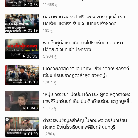
13:28
11,668 ดู
กองทัพบก ส่งชุด EMS รพ.พระมงกุฎเกล้า รับ
นักเรียน เหตุโรงเรียน จ.นนทบุรี เร่งผ่าตัด
03:19
195 ดู
พ่อเด็กผู้ก่อเหตุ เดินทางไปโรงเรียน ก่อนทรุด
ปล่อยโฮ จนท.เข้าประครอง
00:33
5,904 ดู
เปิดภาพล่าสุด “ตชด.นำทัพ” ยิ่งน่าสลด! หลังคดี
เงียบ ก่อนปรากฎตัวล่าสุด ยิ่งหดหู่?!
13:18
1,004 ดู
"หนุ่ม กรรชัย" เปิดปม! เด็ก ม.3 ผู้ก่อเหตุกราดยิง
เทพศิรินทร์นนท์ เดิมเป็นเด็กเรียบร้อย แต่ถูกบูลลี่
หนัก คาดแรงกดดันสะสมกลายเป็นแรงแค้น จนก่อ
00:46
2,315 ดู
เหตุสลด
ตำรวจพบข้อมูลสำคัญ ในคอมพิวเตอร์นักเรียน
ก่อเหตุ ยิงในโรงเรียนเทพศิรินทร์ นนทบุรี
01:29
1,286 ดู