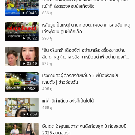
หน้าที่เร่งตรวจสอบข้อเท็จจริง
00:43
836 ดู
หลับวูบเป็นเหตุ! นายก อบต. เผยอาการคนขับ เหตุ
เก๋งพุ่งชน ศูนย์เด็กเล็ก
00:22
296 ดู
ั่"จิน จรินทร์" เดือดจัด! อย่ามาเสือxเรื่องชาวบ้าน
ลั่น ด่าหนู (กวาง รติชา) เหมือนด่าพี่ อย่ามายุ่งกับ
คนของผม จบ!!!
02:49
575 ดู
เร่งตามตัวผู้ต้องสงสัยเอี่ยว 2 พี่น้องรัสเซีย
หายตัว | ข่าวช่องวัน
05:21
405 ดู
แค่คำนี้คำเดียว อะไรก็เป็นไปได้
466 ดู
02:59
อัปเดต 2 คุณแม่ดาราคนดังท้องลูก 3 ท้องสวยปี
2026 อวดออร่า