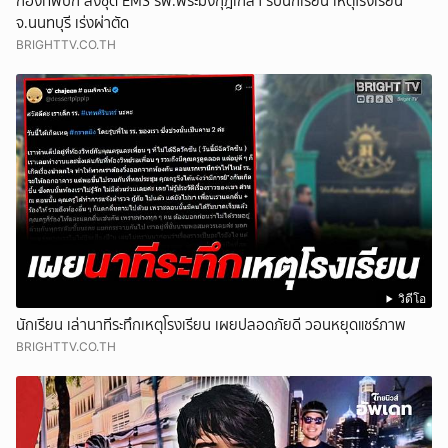
กองทัพบก ส่งชุด EMS รพ.พระมงกุฎเกล้า รับนักเรียน เหตุโรงเรียน
จ.นนทบุรี เร่งผ่าตัด
BRIGHTTV.CO.TH
วิดีโอ
นักเรียน เล่านาทีระทึกเหตุโรงเรียน เผยปลอดภัยดี วอนหยุดแชร์ภาพ
BRIGHTTV.CO.TH