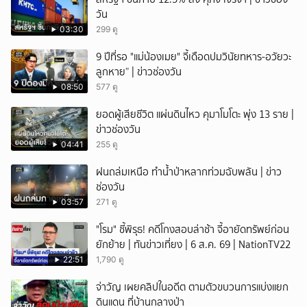
วัน
03:30
299 ดู
9 ปีที่รอ "แม่น้องเมย" จี้เดือดปมวินัยทหาร-อวัยวะ
ลูกหาย” | ข่าวช่องวัน
08:50
577 ดู
ยอดผู้เสียชีวิต แผ่นดินไหว คุมาโมโตะ พุ่ง 13 ราย |
ข่าวช่องวัน
04:41
255 ดู
ฝนถล่มเหนือ ทำน้ำป่าหลากท่วมฉับพลัน | ข่าว
ช่องวัน
03:57
271 ดู
"โรม" ชี้พิรุธ! คดีโกงสอบล่าช้า จี้อายัดทรัพย์ก่อน
ยักย้าย | ทันข่าวเที่ยง | 6 ส.ค. 69 | NationTV22
22:51
1,790 ดู
จ่าวัญ เผยคลิปในอดีต ตามตัวขบวนการแบ่งแยก
ดินแดน ที่บ้านกลางป่า