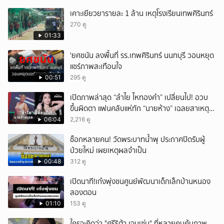
เคาะเยียวยารายละ 1 ล้าน เหตุโรงเรียนเทพศิรินทร์
270 ดู
01:33
'ยศชนัน ลงพื้นที่ รร.เทพศิรินทร์ นนทบุรี วอนหยุด
แชร์ภาพสะเทือนใจ
00:51
295 ดู
เปิดภาพล่าสุด “ลำไย ไหทองคำ” เปลี่ยนไป! อวบ
ขึ้นผิดตา แฟนคลับแห่ทัก “นายห้าง” เฉลยสาเหตุ
ชัด!
06:04
2,216 ดู
ช็อกหลายคน! วัดพระบาทน้ำพุ ประกาศปิดรับผู้
ป่วยใหม่ เผยเหตุผลจำเป็น
00:48
312 ดู
เปิดนาที!เก๋งพุ่งชนศูนย์พัฒนาเด็กเล็กบ้านหนอง
สองตอน
01:10
153 ดู
ใครจะคิดว่า "ศรีริต้า เจนเซ่น" ที่หลายคนคุ้นภาพ