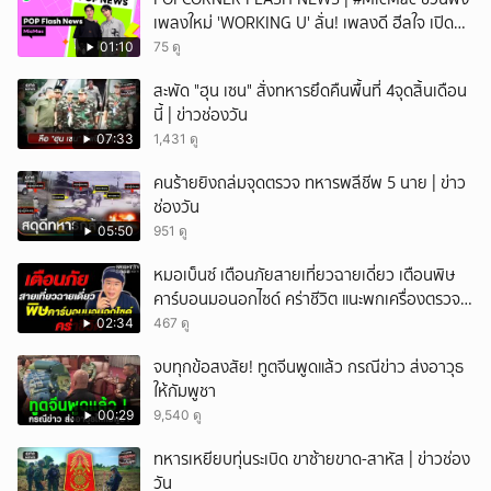
เพลงใหม่ 'WORKING U' ลั่น! เพลงดี ฮีลใจ เปิด
ฟังได้ทุกสถานการณ์
01:10
75 ดู
สะพัด "ฮุน เซน" สั่งทหารยึดคืนพื้นที่ 4จุดสิ้นเดือน
นี้ | ข่าวช่องวัน
07:33
1,431 ดู
คนร้ายยิงถล่มจุดตรวจ ทหารพลีชีพ 5 นาย | ข่าว
ช่องวัน
05:50
951 ดู
หมอเบ็นซ์ เตือนภัยสายเที่ยวฉายเดี่ยว เตือนพิษ
คาร์บอนมอนอกไซด์ คร่าชีวิต แนะพกเครื่องตรวจ
วัดติดตัว
02:34
467 ดู
จบทุกข้อสงสัย! ทูตจีนพูดแล้ว กรณีข่าว ส่งอาวุธ
ให้กัมพูชา
00:29
9,540 ดู
ทหารเหยียบทุ่นระเบิด ขาซ้ายขาด-สาหัส | ข่าวช่อง
วัน