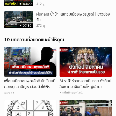
04:29
412 ดู
ฝนถล่ม! น้ำป่าไหลท่วมเมืองเพชรบูรณ์ | ข่าวช่อง
วัน
07:30
273 ดู
10 บทความที่อยากแนะนำให้คุณ
เพื่อนสนิทยอมพูดแล้ว!! นักเรียนที่
"4 ราศี" ร้ายกลายเป็นรวย ตัวท็อป
ก่อเหตุ เล่าปัญหาส่วนตัวให้ฟัง
สิงหาคม เงินก้อนใหญ่เข้ามา
มุมข่าว
คมชัดลึกออนไลน์