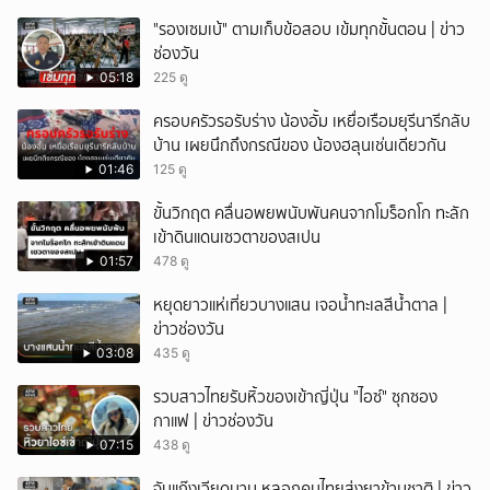
"รองเซมเบ้" ตามเก็บข้อสอบ เข้มทุกขั้นตอน | ข่าว
ช่องวัน
05:18
225 ดู
ครอบครัวรอรับร่าง น้องอั้ม เหยื่อเรือมยุรีนารีกลับ
บ้าน เผยนึกถึงกรณีของ น้องฮลุนเช่นเดียวกัน
01:46
125 ดู
ขั้นวิกฤต คลื่นอพยพนับพันคนจากโมร็อกโก ทะลัก
เข้าดินแดนเซวตาของสเปน
01:57
478 ดู
หยุดยาวแห่เที่ยวบางแสน เจอน้ำทะเลสีน้ำตาล |
ข่าวช่องวัน
03:08
435 ดู
รวบสาวไทยรับหิ้วของเข้าญี่ปุ่น "ไอซ์" ซุกซอง
กาแฟ | ข่าวช่องวัน
07:15
438 ดู
จับแก๊งเวียดนาม หลอกคนไทยส่งยาข้ามชาติ | ข่าว