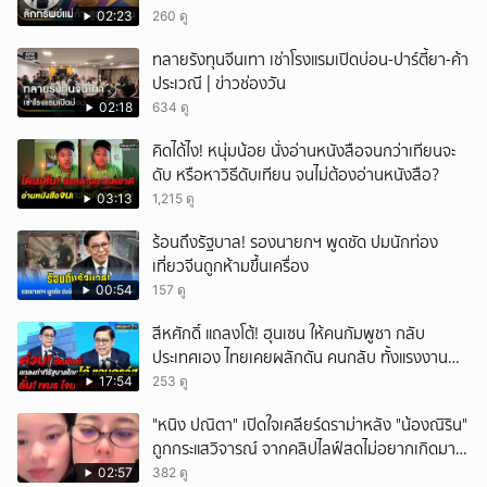
02:23
260 ดู
ยกเลิก
ทลายรังทุนจีนเทา เช่าโรงแรมเปิดบ่อน-ปาร์ตี้ยา-ค้า
ประเวณี | ข่าวช่องวัน
02:18
634 ดู
คิดได้ไง! หนุ่มน้อย นั่งอ่านหนังสือจนกว่าเทียนจะ
ดับ หรือหาวิธีดับเทียน จนไม่ต้องอ่านหนังสือ?
03:13
1,215 ดู
ร้อนถึงรัฐบาล! รองนายกฯ พูดชัด ปมนักท่อง
เที่ยวจีนถูกห้ามขึ้นเครื่อง
00:54
157 ดู
สีหศักดิ์ แถลงโต้! ฮุนเซน ให้คนกัมพูชา กลับ
ประเทศเอง ไทยเคยผลักดัน คนกลับ ทั้งแรงงาน
ถูก-ผิดกฎหมาย
17:54
253 ดู
"หนิง ปณิตา" เปิดใจเคลียร์ดราม่าหลัง "น้องณิริน"
ถูกกระแสวิจารณ์ จากคลิปไลฟ์สดไม่อยากเกิดมา
หน้าเหมือนพ่อ
02:57
382 ดู