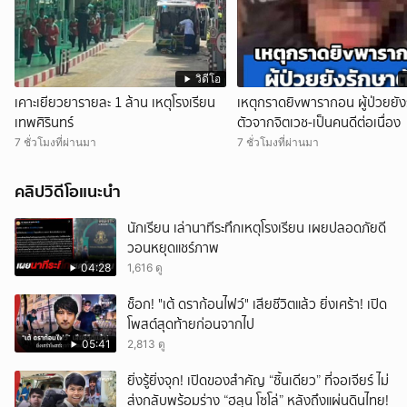
วิดีโอ
เคาะเยียวยารายละ 1 ล้าน เหตุโรงเรียน
เหตุกราดยิvพารากอน ผู้ป่วยยัง
เทพศิรินทร์
ตัวจากจิตเวช-เป็นคนดีต่อเนื่อง
7 ชั่วโมงที่ผ่านมา
7 ชั่วโมงที่ผ่านมา
คลิปวิดีโอแนะนำ
นักเรียน เล่านาทีระทึกเหตุโรงเรียน เผยปลอดภัยดี
วอนหยุดแชร์ภาพ
04:28
1,616 ดู
ช็อก! "เต้ ดราก้อนไฟว์" เสียชีวิตแล้ว ยิ่งเศร้า! เปิด
โพสต์สุดท้ายก่อนจากไป
05:41
2,813 ดู
ยิ่งรู้ยิ่งจุก! เปิดของสำคัญ “ชิ้นเดียว” ที่จอเจียร์ ไม่
ส่งกลับพร้อมร่าง “ฮลุน โซโล่” หลังถึงแผ่นดินไทย!