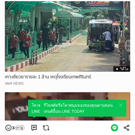
วิดีโอ
เคาะเยียวยารายละ 1 ล้าน เหตุโรงเรียนเทพศิรินทร์
WeR NEWS
โควตมุมมองของคุณผ่านคอนเทนต์นี้บน
รีโพสต์หรือโควตมุมมองของคุณผ่านคอน
LINE TODAY
เทนต์นี้บน LINE TODAY
3