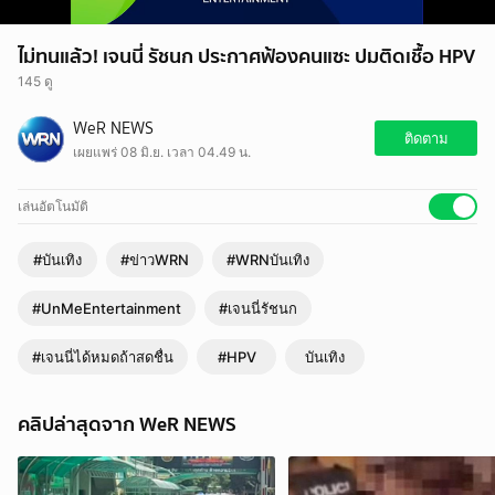
ไม่ทนแล้ว! เจนนี่ รัชนก ประกาศฟ้องคนแซะ ปมติดเชื้อ HPV
145 ดู
WeR NEWS
ติดตาม
เผยแพร่ 08 มิ.ย. เวลา 04.49 น.
เล่นอัตโนมัติ
#บันเทิง
#ข่าวWRN
#WRNบันเทิง
#UnMeEntertainment
#เจนนี่รัชนก
#เจนนี่ได้หมดถ้าสดชื่น
#HPV
บันเทิง
คลิปล่าสุดจาก WeR NEWS