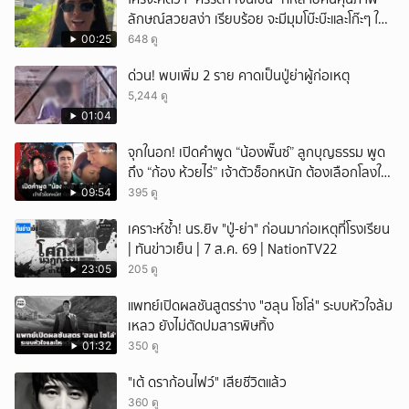
ลักษณ์สวยสง่า เรียบร้อย จะมีมุมโบ๊ะบ๊ะและโก๊ะๆ ให้
ได้อมยิ้มเหมือนกัน งานนี้ทำเอาแฟนๆ ทั้งเอ็นดูทั้ง
00:25
648 ดู
หัวเราะ
ด่วน! พบเพิ่ม 2 ราย คาดเป็นปู่ย่าผู้ก่อเหตุ
5,244 ดู
01:04
จุกในอก! เปิดคำพูด “น้องพั๊นซ์” ลูกบุญธรรม พูด
ถึง “ก้อง ห้วยไร่” เจ้าตัวช็อกหนัก ต้องเลือกโลงให้
ลูก!
09:54
395 ดู
เคราะห์ซ้ำ! นร.ยิv "ปู่-ย่า" ก่อนมาก่อเหตุที่โรงเรียน
| ทันข่าวเย็น | 7 ส.ค. 69 | NationTV22
23:05
205 ดู
แพทย์เปิดผลชันสูตรร่าง "ฮลุน โซโล่" ระบบหัวใจล้ม
เหลว ยังไม่ตัดปมสารพิษทิ้ง
01:32
350 ดู
"เต้ ดราก้อนไฟว์" เสียชีวิตแล้ว
360 ดู