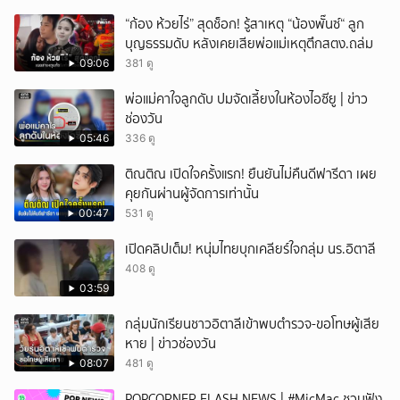
“ก้อง ห้วยไร่” สุดช็อก! รู้สาเหตุ “น้องพั๊นซ์“ ลูก
บุญธรรมดับ หลังเคยเสียพ่อแม่เหตุตึกสตง.ถล่ม
09:06
381 ดู
พ่อแม่คาใจลูกดับ ปมจัดเลี้ยงในห้องไอซียู | ข่าว
ช่องวัน
05:46
336 ดู
ติณติณ เปิดใจครั้งแรก! ยืนยันไม่คืนดีฟารีดา เผย
คุยกันผ่านผู้จัดการเท่านั้น
00:47
531 ดู
เปิดคลิปเต็ม! หนุ่มไทยบุกเคลียร์ใจกลุ่ม นร.อิตาลี
408 ดู
03:59
กลุ่มนักเรียนชาวอิตาลีเข้าพบตำรวจ-ขอโทษผู้เสีย
หาย | ข่าวช่องวัน
08:07
481 ดู
POPCORNER FLASH NEWS | #MicMac ชวนฟัง