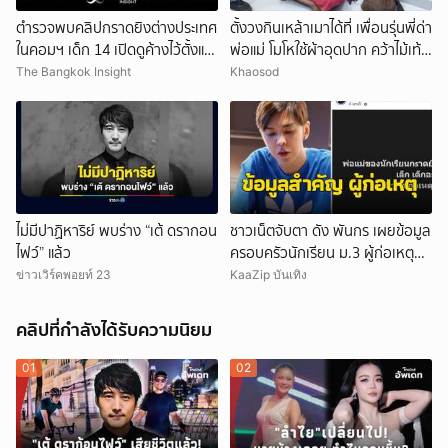
ตำรวจพบคลิปกราดยิงต่างประเทศ
ตั้งวงกินเหล้าเมาได้ที่ เพื่อนรุ่นพี่ด่า
ในคอมฯ เด็ก 14 เปิดดูค้างไว้ตั้งแต่
พ่อแม่ โมโหใช้ผ้าอุดปาก คว้าไม้เท้า
วันที่ 30 ก.ค.
กระหน่ำฟาดเสียชีวิต
The Bangkok Insight
Khaosod
ไม่มีปาฏิหาริย์ พบร่าง “เต้ ดรากอน
ชาวเน็ตจับตา ดัง พันกร เผยข้อมูล
ไฟว์” แล้ว
ครอบครัวนักเรียน ม.3 ผู้ก่อเหตุ
และที่มาอาวุธ
ข่าวเวิร์คพอยท์ 23
KaaZip บันเทิง
คลิปที่กำลังได้รับความนิยม
01
02