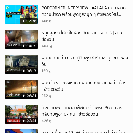
POPCORNER INTERVIEW | #ALALA บุกมาสาด
ความน่ารัก พร้อมพูดคุยสนุก ๆ ถึงเพลงใหม่
'ON&OFF'
02:36
466 ดู
หนุ่มสุดงง ได้นั่งในห้องเก็บกระเป๋ารถทัวร์ | ข่าว
ช่องวัน
04:29
404 ดู
ฝนตกถนนลื่น กระบะตู้ทึบพุ่งเข้าร้านชาบู | ข่าวช่อง
วัน
06:13
169 ดู
ฝนถล่มหลายจังหวัด มีฝนตกลงมาอย่างต่อเนื่อง
| ข่าวช่องวัน
06:31
252 ดู
ไทย–กัมพูชา แลกตัวผู้พ้นคดี ไทยรับ 36 คน ส่ง
กลับกัมพูชา 67 คน | ข่าวช่องวัน
02:41
426 ดู
สหรัฐฯ ขึ้นภาษี 12.5% ส่ง ศุภจี เจรจา | ข่าวช่อง