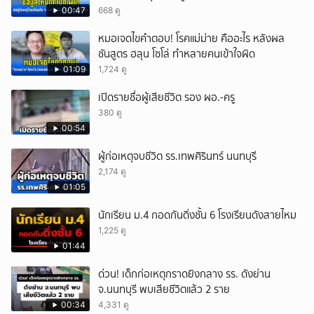
00:47
668 ดู
หมอเจดไขคำตอบ! โรคแม่ม่าย คืออะไร หลังผล
ชันสูตร ฮลุน โซโล่ ทำหลายคนเข้าใจผิด
01:09
1,724 ดู
เปิดรายชื่อผู้เสียชีวิต รอง ผอ.-ครู
380 ดู
00:54
ผู้ก่อเหตุจบชีวิต รร.เทพศิรินทร์ นนทบุรี
2,174 ดู
01:05
นักเรียน ม.4 กอดกันดิ่งชั้น 6 โรงเรียนดังสายไหม
1,225 ดู
01:44
ด่วน! เด็กก่อเหตุกราดยิงกลาง รร. ดังย่าน
จ.นนทบุรี พบเสียชีวิตแล้ว 2 ราย
00:34
4,331 ดู