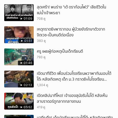
สุดเศร้า! พบร่าง "เต้ ดราก้อนไฟว์" เสียชีวิตใน
แม่น้ำเจ้าพระยา
01:09
708 ดู
เหตุกราดยิvพารากอน ผู้ป่วยยังรักษาตัวจาก
จิตเวช-เป็นคนดีต่อเนื่อง
01:51
383 ดู
ครู เผยผู้ก่อเหตุเป็นเด็กเรียนดี
793 ดู
01:46
เปิดนาทีชีวิต เพื่อนร่วมโรงเรียนผวาพากันมอบใต้
โต๊ะ หลังเกิดเหตุ เด็ก ม.3 กราดยิvในโรงเรียน
เทพศิรินทร์นนท์ แบบไม่เลือกหน้า เสียงปืนดังสนั่น
02:13
1,304 ดู
หวั่นไหว
เปิดคลิปนาทีโหด! เจ้าของสุนัขรับไม่ได้ หลังเห็น
ลาบราดอร์ถูกลากกลางถนน
05:52
419 ดู
นาทีระทึก! เด็กนักเรียนหมอบใต้โต๊ะ หลังเกิดเหตุยิง