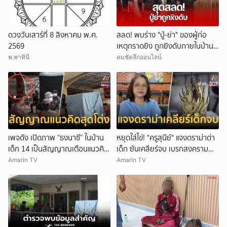
ดวงวันเสาร์ที่ 8 สิงหาคม พ.ศ.
สลด! พบร่าง "ปู่-ย่า" ของผู้ก่อ
2569
เหตุกราดยิง ถูกยิงดับภายในบ้าน
พัก
พ.พาทินี
คมชัดลึกออนไลน์
เพจดัง เปิดภาพ “ธงนาซี” ในบ้าน
หยุดใส่ไข่! "ครูสุนีย์" แจงดราม่าด่า
เด็ก 14 เป็นสัญญาณเตือนแนวคิด
เด็ก ยันเคลียร์จบ เบรกสงคราม
สุดโต่ง
Gen
Amarin TV
Amarin TV