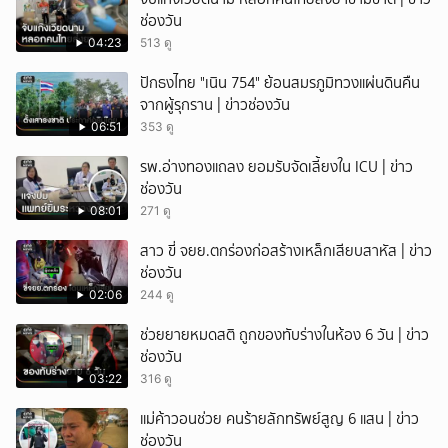
ช่องวัน
04:23
513 ดู
ปักธงไทย "เนิน 754" ย้อนสมรภูมิทวงแผ่นดินคืน
จากผู้รุกราน | ข่าวช่องวัน
06:51
353 ดู
รพ.อ่างทองแถลง ยอมรับจัดเลี้ยงใน ICU | ข่าว
ช่องวัน
08:01
271 ดู
สาว ขี่ จยย.ตกร่องก่อสร้างเหล็กเสียบสาหัส | ข่าว
ช่องวัน
02:06
244 ดู
ช่วยยายหมดสติ ถูกของทับร่างในห้อง 6 วัน | ข่าว
ช่องวัน
03:22
316 ดู
แม่ค้าวอนช่วย คนร้ายลักทรัพย์สูญ 6 แสน | ข่าว
ช่องวัน