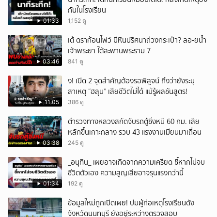
กันในโรงเรียน
01:33
1,152 ดู
เต้ ดราก้อนไฟว์ มีหินปริศนาถ่วงกระเป๋า? ลอ-ยน้ำ
เจ้าพระยา ใต้สะพานพระราม 7
03:46
841 ดู
ึ้ง! เปิด 2 จุดสำคัญต้องรอพิสูจน์ ถึงว่ายังระบุ
สาเหตุ “ฮลุน” เสียชีวิตไม่ได้ แม้รู้ผลชันสูตร!
11:05
386 ดู
ตำรวจทางหลวงสกัดจับรถตู้ซิ่งหนี 60 กม. เสีย
หลักขึ้นเกาะกลาง รวบ 43 แรงงานเมียนมาเถื่อน
03:38
245 ดู
_อนุทิน_ เผยอาจเกิดจากความเครียด ชี้หากไม่จบ
ชีวิตตัวเอง ความสูญเสียอาจรุนแรงกว่านี้
01:34
192 ดู
ข้อมูลใหม่ถูกเปิดเผย! ปมผู้ก่อเหตุโรงเรียนดัง
จังหวัดนนทบุรี ยังอยู่ระหว่างตรวจสอบ