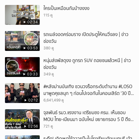
ใครเป็นเหมือนกันบ้างงงง
115 ดู
02:34
รถเมล์จอดคร่อมราง เปิดประตูให้คนวิ่งลง | ข่าว
ช่องวัน
03:53
380 ดู
หนุ่มส่งพัสดุงง ถูกรถ SUV ถอยชนแล้วหนี | ข่าว
ช่องวัน
03:33
349 ดู
#หลังม่านบันเทิง ชวนวงร็อกระดับตำนาน #LOSO
มาพูดคุยสนุก ๆ ก่อนไปเจอกันในคอนเสิร์ต '30 ปี
LOSO นานเท่าไรก็รอ'
02:12
6,641,499 ดู
จุลพันธ์ รมว.แรงงาน เตรียมชง ครม. เห็นชอบ
MOU ไทย-เมียนมา ฉบับใหม่ ขยายกรอบ 5 ปี ดึง
แรงงานเข้าระบบ
02:56
721 ดู
ระทึก! เกิดเหตุใช้อาวุธปืuในโรงเรียนดังนนทบุรี เจ้า