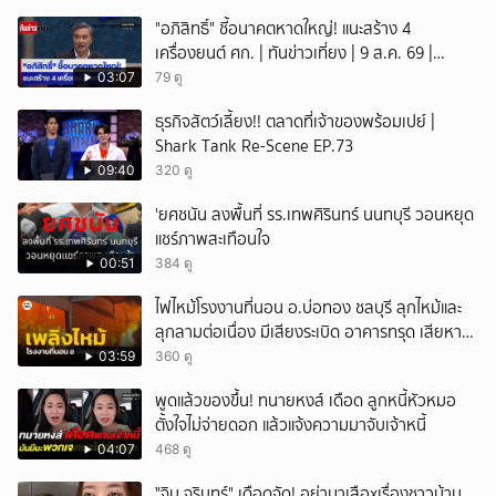
"อภิสิทธิ์" ชี้อนาคตหาดใหญ่! แนะสร้าง 4
เครื่องยนต์ ศก. | ทันข่าวเที่ยง | 9 ส.ค. 69 |
NationTV22
03:07
79 ดู
ธุรกิจสัตว์เลี้ยง!! ตลาดที่เจ้าของพร้อมเปย์ |
Shark Tank Re-Scene EP.73
09:40
320 ดู
'ยศชนัน ลงพื้นที่ รร.เทพศิรินทร์ นนทบุรี วอนหยุด
แชร์ภาพสะเทือนใจ
00:51
384 ดู
ไฟไหม้โรงงานที่นอน อ.บ่อทอง ชลบุรี ลุกไหม้และ
ลุกลามต่อเนื่อง มีเสียงระเบิด อาคารทรุด เสียหาย
หนัก
03:59
360 ดู
พูดแล้วของขึ้น! ทนายหงส์ เดือด ลูกหนี้หัวหมอ
ตั้งใจไม่จ่ายดอก แล้วแจ้งความมาจับเจ้าหนี้
04:07
468 ดู
ั่"จิน จรินทร์" เดือดจัด! อย่ามาเสือxเรื่องชาวบ้าน