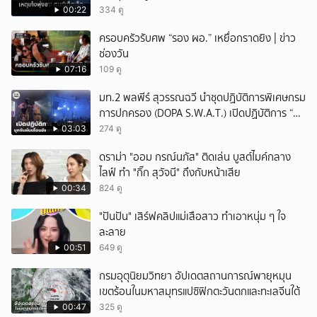
00:22
334 ดู
ครอบครัวรับศพ “รอง ผอ.” เหยื่อกราดยิง | ข่าว
ช่องวัน
07:16
109 ดู
มท.2 พลพีร์ สุวรรณฉวี นำชุดปฏิบัติการพิเศษกรม
การปกครอง (DOPA S.W.A.T.) เปิดปฏิบัติการ “บา
รมีโสธร” บุกจับผับเถื่อนอัพยา กลางเมืองแปดริ้ว
03:03
274 ดู
เปิดถึงเช้า ไร้ใบอนุญาต
ดราม่า "ออม กรณ์นภัส" ติดเล่น บูสต์ไมค์กลาง
ไลฟ์ ทำ "กิ๊ก สุวัจนี" ถึงกับหน้าเสีย
00:34
824 ดู
"ปันปัน" เสิร์ฟคลิปแม่เสือสาว ทำเอาหนุ่ม ๆ ใจ
ละลาย
00:51
649 ดู
กรมอุตุนิยมวิทยา อัปเดตสถานการณ์พายุหมุน
เขตร้อนในมหาสมุทรแปซิฟิกตะวันตกและทะเลจีนใต้
00:47
325 ดู