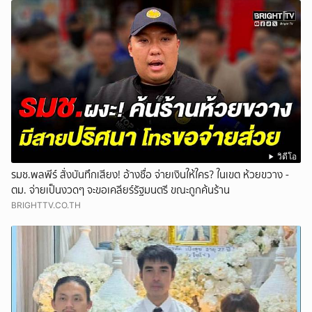
วิดีโอ
รมช.พลพีร์ สั่งบันทึกเสียง! อ้างชื่อ จ่ายเงินให้ใคร? ในเขต ห้วยขวาง -
ตม. จ่ายเป็นงวดๆ จะขอเคลียร์รัฐมนตรี ขณะถูกค้นร้าน
BRIGHTTV.CO.TH