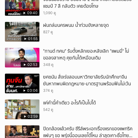
แชมป์ 7 สี กลับตัว เคยต้องโทษ
09:40
1,090 ดู
ฝนถล่มนครพนม น้ำท่วมขังหลายจุด
827 ดู
01:55
"กานต์ ทศน" รับตั้งหลักเยอะหลังเลิก "แพมมี่" ไม่
ขอลงสาเหตุ คุยกันได้เหมือนเดิม
02:53
348 ดู
ยศชนัน สั่งเร่งสอบมหาวิทยาลัยรับนักศึกษาจีน
ยันหากพบผิดกฎหมาย-มาตรฐานพร้อมฟันไม่เว้น
03:06
374 ดู
แค่คำนี้คำเดียว อะไรก็เป็นไปได้
542 ดู
02:59
ปิดกล้องแล้วครับ ซีรีส์พระเอกเรื่องแรกของแพทริค
แฟนๆ ขอ พรุ่งนี้ออนเลยได้ไหม ล่าสุดเคาะชื่อไทย