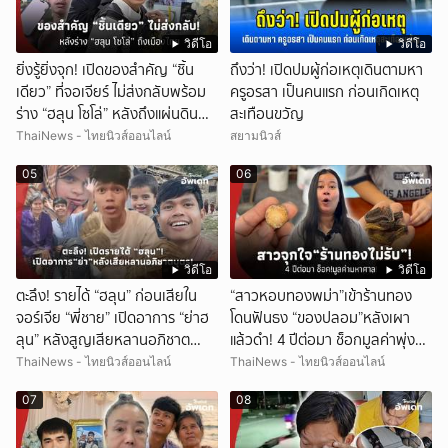
วิดีโอ
วิดีโอ
ยิ่งรู้ยิ่งจุก! เปิดของสำคัญ “ชิ้น
ถึงว่า! เปิดปมผู้ก่อเหตุเดินตามหา
เดียว” ที่จอเจียร์ ไม่ส่งกลับพร้อม
ครูอรสา เป็นคนแรก ก่อนเกิดเหตุ
ร่าง “ฮลุน โซโล่” หลังถึงแผ่นดิน
สะเทือนขวัญ
ไทย!
ThaiNews - ไทยนิวส์ออนไลน์
สยามนิวส์
05
06
วิดีโอ
วิดีโอ
ตะลึง! รายได้ “ฮลุน” ก่อนเสียใน
“สาวหอบทองพม่า”เข้าร้านทอง
จอร์เจีย “พี่ชาย” เปิดอาการ “ย่าฮ
โดนฟันธง “ของปลอม”หลังเผา
ลุน” หลังสูญเสียหลานอภิชาต
แล้วดำ! 4 ปีต่อมา ช็อกมูลค่าพุ่ง
บุตร!
มหาศาล!
ThaiNews - ไทยนิวส์ออนไลน์
ThaiNews - ไทยนิวส์ออนไลน์
07
08