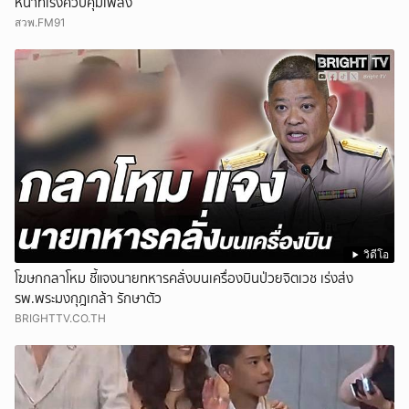
หน้าที่เร่งควบคุมเพลิง
สวพ.FM91
วิดีโอ
โฆษกกลาโหม ชี้แจงนายทหารคลั่งบนเครื่องบินป่วยจิตเวช เร่งส่ง
รพ.พระมงกุฎเกล้า รักษาตัว
BRIGHTTV.CO.TH