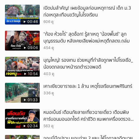
เปิดปมสำคัญ! เผยข้อมูลก่อนเหตุการณ์ เด็ก ม.3
ก่อเหตุสะเทือนขวัญในโรงเรียน
00:46
606 ดู
“ก้อง ห้วยไร่” สุดช็อก! รู้สาเหตุ “น้องพั๊นซ์“ ลูก
บุญธรรมดับ หลังเคยเสียพ่อแม่เหตุตึกสตง.ถล่ม
09:06
454 ดู
บุญใหญ่! รองเทน ช่วยหมูที่กำลังถูกพาไปโรงเชือ_
น้องตกลงมาหน้ารถตำรวจพอดี
10:54
403 ดู
เคาะเยียวยารายละ 1 ล้าน เหตุโรงเรียนเทพศิรินทร์
336 ดู
01:33
หมอเบ็นซ์ เตือนภัยสายเที่ยวฉายเดี่ยว เตือนพิษ
คาร์บอนมอนอกไซด์ คร่าชีวิต แนะพกเครื่องตรวจ
วัดติดตัว
02:34
563 ดู
จอนนี่มือปราบ ยอมจ่าย 2 แสน ให้โอกาสอดีตมวย