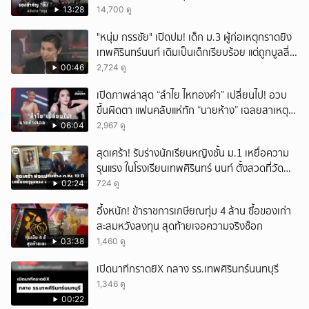
13:28
14,700 ดู
"หนุ่ม กรรชัย" เปิดปม! เด็ก ม.3 ผู้ก่อเหตุกราดยิง
เทพศิรินทร์นนท์ เดิมเป็นเด็กเรียบร้อย แต่ถูกบูลลี่
หนัก คาดแรงกดดันสะสมกลายเป็นแรงแค้น จนก่อ
00:46
2,724 ดู
เหตุสลด
เปิดภาพล่าสุด “ลำไย ไหทองคำ” เปลี่ยนไป! อวบ
ขึ้นผิดตา แฟนคลับแห่ทัก “นายห้าง” เฉลยสาเหตุ
ชัด!
06:04
2,967 ดู
สุดเศร้า! รับร่างนักเรียนหญิงชั้น ม.1 เหยื่อความ
รุนแรง ในโรงเรียนเทพศิรินทร์ นนท์ ตั้งสวดที่วัด
ลาดปลาดุก
02:24
724 ดู
อึ้งหนัก! ข้าราชการเกษียณทุ่ม 4 ล้าน ซื้อของเก่า
สะสมหวังลงทุน สุดท้ายเจอความจริงช็อก
03:38
1,460 ดู
เปิดนาทีกราดยิX กลาง รร.เทพศิรินทร์นนทบุรี
1,346 ดู
00:22