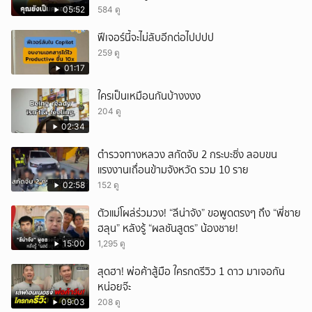
05:52
584 ดู
ฟีเจอร์นี้จะไม่ลับอีกต่อไปปปป
259 ดู
01:17
ใครเป็นเหมือนกันบ้างงงง
204 ดู
02:34
ตำรวจทางหลวง สกัดจับ 2 กระบะซิ่ง ลอบขน
แรงงานเถื่อนข้ามจังหวัด รวม 10 ราย
02:58
152 ดู
ตัวแม่โผล่ร่วมวง! “ลีน่าจัง” ขอพูดตรงๆ ถึง “พี่ชาย
ฮลุน” หลังรู้ “ผลชันสูตร” น้องชาย!
15:00
1,295 ดู
สุดฮา! พ่อค้าสู้มือ ใครกดรีวิว 1 ดาว มาเจอกัน
หน่อยจ๊ะ
09:03
208 ดู