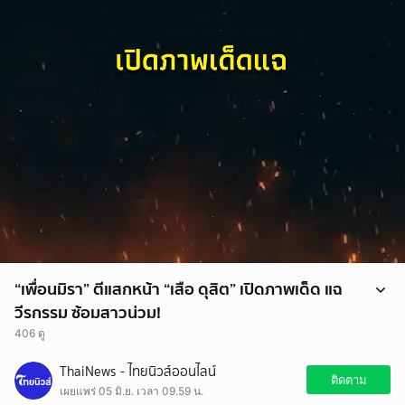
“เพื่อนมิรา” ตีแสกหน้า “เสือ ดุสิต” เปิดภาพเด็ด แฉ
วีรกรรม ซ้อมสาวน่วม!
406 ดู
“เพื่อนมิรา” ตีแสกหน้า “เสือ ดุสิต” เปิดภาพเด็ด แฉวีรกรรม ซ้อมสาวน่วม!
ThaiNews - ไทยนิวส์ออนไลน์
ติดตาม
เผยแพร่ 05 มิ.ย. เวลา 09.59 น.