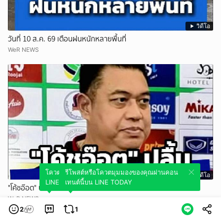
วิดีโอ
วันที่ 10 ส.ค. 69 เตือนฝนหนักหลายพื้นที่
WeR NEWS
โควตมุมมองของคุณผ่านคอนเทนต์นี้บน
รีโพสต์หรือโควตมุมมองของคุณผ่านคอน
วิดีโอ
LINE TODAY
เทนต์นี้บน LINE TODAY
"โค้ชอ๊อต" ปลื้มฟอร์ม SEA V CUP!
WeR NEWS
2
1