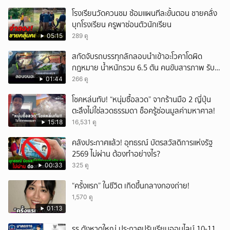
ยกเลิก
โรงเรียนวัดควนชม ซ้อมแผนทีละขั้นตอน ชายคลั่ง
บุกโรงเรียน ครูพาซ่อนตัวนักเรียน
05:15
289 ดู
สกัดจับรถบรรทุกลักลอบนำเข้าอะโวคาโดผิด
กฎหมาย น้ำหนักรวม 6.5 ตัน คนขับสารภาพ รับ
ค่าจ้างเที่ยวละ 5,000 บาท
01:44
266 ดู
โชคหล่นทับ! “หนุ่มซื้อลวด” จากร้านมือ 2 ญี่ปุ่น
ตะลึงไม่ใช่ลวดธรรมดา ช็อครู้ซ่อนมูลค่ามหาศาล!
15:18
16,531 ดู
คลังประกาศแล้ว! อุทธรณ์ บัตรสวัสดิการแห่งรัฐ
2569 ไม่ผ่าน ต้องทำอย่างไร?
00:33
325 ดู
“ครั้งแรก” ในชีวิต เกิดขึ้นกลางกองถ่าย!
1,570 ดู
01:13
รร.ดังหาดใหญ่ ประกาศปรับเรียนออนไลน์ 10-11