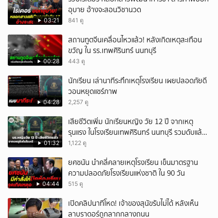
อุบาย อ้างจะสอนวิชานวด
03:21
841 ดู
สถานทูตจีนเคลื่อนไหวแล้ว! หลังเกิดเหตุสะเทือน
ขวัญ ใน รร.เทพศิรินทร์ นนทบุรี
00:28
443 ดู
นักเรียน เล่านาทีระทึกเหตุโรงเรียน เผยปลอดภัยดี
วอนหยุดแชร์ภาพ
04:28
2,257 ดู
เสียชีวิตเพิ่ม นักเรียนหญิง วัย 12 ปี จากเหตุ
รุนแรง ในโรงเรียนเทพศิรินทร์ นนทบุรี รวมดับแล้ว
9 ราย
01:32
1,122 ดู
ยศชนัน นำคลี่คลายเหตุโรงเรียน เข็นมาตรฐาน
ความปลอดภัยโรงเรียนแห่งชาติ ใน 90 วัน
04:44
515 ดู
เปิดคลิปนาทีโหด! เจ้าของสุนัขรับไม่ได้ หลังเห็น
ลาบราดอร์ถูกลากกลางถนน