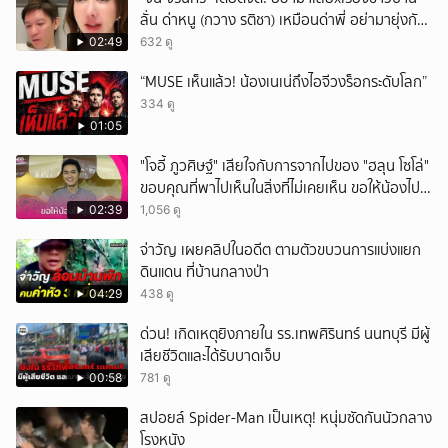
ลั่น ด่าหนู (กวาง รติชา) เหมือนด่าพี่ อย่ามายุ่งกับ
คนของผม จบ!!!
02:49
632 ดู
“MUSE เห็นแล้ว! น้องเนเน่ถึงไอจีวงร็อกระดับโลก”
334 ดู
01:05
"โจอี้ ภูวศิษฐ์" เสียใจกับการจากไปของ "ฮลุน โซโล่"
ขอบคุณที่พาไปเห็นในสิ่งที่ไม่เคยเห็น ขอให้น้องไปสู่
สุคติ
02:39
1,056 ดู
จ่าวัญ เผยคลิปในอดีต ตามตัวขบวนการแบ่งแยก
ดินแดน ที่บ้านกลางป่า
04:29
438 ดู
ด่วน! เกิดเหตุยิงภายใน รร.เทพศิรินทร์ นนทบุรี มีผู้
เสียชีวิตและได้รับบาดเจ็บ
00:58
781 ดู
สปอยล์ Spider-Man เป็นเหตุ! หนุ่มซัดกันนัวกลาง
โรงหนัง