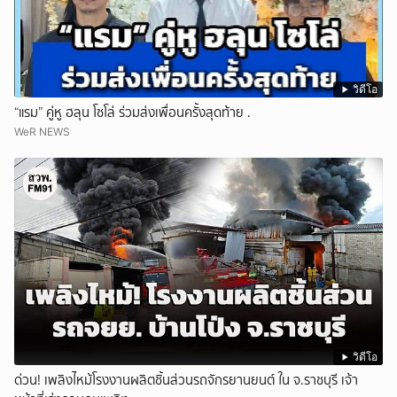
วิดีโอ
“แรม” คู่หู ฮลุน โซโล่ ร่วมส่งเพื่อนครั้งสุดท้าย .
WeR NEWS
วิดีโอ
ด่วน! เพลิงไหม้โรงงานผลิตชิ้นส่วนรถจักรยานยนต์ ใน จ.ราชบุรี เจ้า