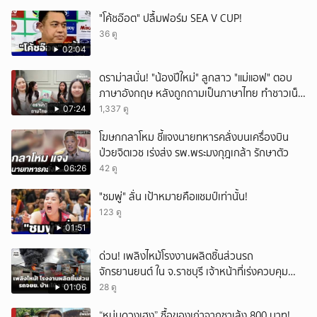
"โค้ชอ๊อต" ปลื้มฟอร์ม SEA V CUP!
36 ดู
02:04
ดราม่าสนั่น! "น้องปีใหม่" ลูกสาว "แม่แอฟ" ตอบ
ภาษาอังกฤษ หลังถูกถามเป็นภาษาไทย ทำชาวเน็ต
ถกสนั่น!
07:24
1,337 ดู
โฆษกกลาโหม ชี้แจงนายทหารคลั่งบนเครื่องบิน
ป่วยจิตเวช เร่งส่ง รพ.พระมงกุฎเกล้า รักษาตัว
06:26
42 ดู
"ชมพู่" ลั่น เป้าหมายคือแชมป์เท่านั้น!
123 ดู
01:51
ด่วน! เพลิงไหม้โรงงานผลิตชิ้นส่วนรถ
จักรยานยนต์ ใน จ.ราชบุรี เจ้าหน้าที่เร่งควบคุม
เพลิง
01:06
28 ดู
“หนุ่มดวงเฮง” ซื้อของเก่าจากซาเล้ง 800 บาท!