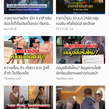
วาสนาชะตาพลิก! เปิด 4 ราศี หยิบ
ราคาน้ำมัน 10 ส.ค.2569 กลุ่ม
จับอะไรก็เป็นเงินเป็นทอง เงินทอง
เบนซิน-แก๊สโซฮอล์ และดีเซล
ไหลมาเทมาไม่ขาดสาย
สยามนิวส์
PPTV HD 36
หวานเจี๊ยบ ดิว อริสรา ควง วู้ดดี้
ปมบูลลี่จริงไหม? ข้อมูลจากไลฟ์
ล่ำซำ โชว์ช็อตเด็ด
นักเรียนขัดกระแสข่าวก่อนหน้า
TeeNee.com
TeeNee.com