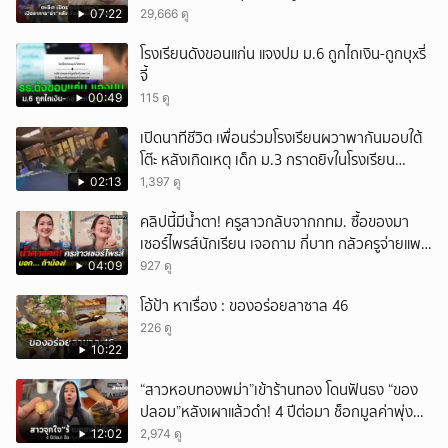
บุตร!
07:22
29,666 ดู
โรงเรียนดังขอนแก่น แจงปม ม.6 ถูกไถเงิน-ถูกบุxรี่
จี้
00:49
115 ดู
เปิดนาทีชีวิต เพื่อนร่วมโรงเรียนผวาพากันมอบใต้
โต๊ะ หลังเกิดเหตุ เด็ก ม.3 กราดยิvในโรงเรียน
เทพศิรินทร์นนท์ แบบไม่เลือกหน้า เสียงปืนดังสนั่น
02:13
1,397 ดู
หวั่นไหว
คลิปนี้มีน้ำตา! ครูสาวกลับจากกทม. ซื้อของมา
เซอร์ไพรส์นักเรียน เจอถาม กี่บาท กลัวครูจ่ายแพง
w
04:09
927 ดู
โอ้ป้า หาเรื่อง : ของอร่อยลาซาล 46
226 ดู
10:22
“สาวหอบทองพม่า”เข้าร้านทอง โดนฟันธง “ของ
ปลอม”หลังเผาแล้วดำ! 4 ปีต่อมา ช็อกมูลค่าพุ่ง
มหาศาล!
12:02
2,974 ดู