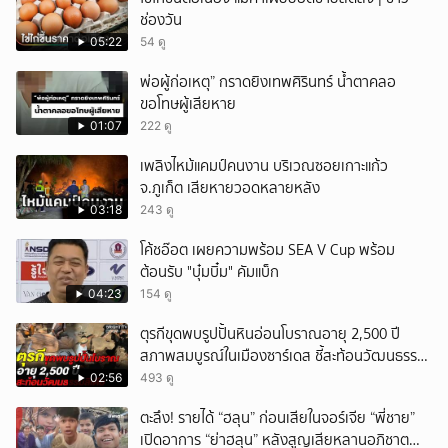
ช่องวัน
05:22
54 ดู
พ่อผู้ก่อเหตุ” กราดยิงเทพศิรินทร์ น้ำตาคลอ
ขอโทษผู้เสียหาย
01:07
222 ดู
เพลิงไหม้แคมป์คนงาน บริเวณซอยเกาะแก้ว
จ.ภูเก็ต เสียหายวอดหลายหลัง
03:18
243 ดู
โค้ชอ๊อต เผยความพร้อม SEA V Cup พร้อม
ต้อนรับ "บุ๋มบิ๋ม" คัมแบ็ก
04:23
154 ดู
ตุรกีขุดพบรูปปั้นหินอ่อนโบราณอายุ 2,500 ปี
สภาพสมบูรณ์ในเมืองซาร์เดส ชี้สะท้อนวัฒนธรรม
ลิเดีย
02:56
493 ดู
ตะลึง! รายได้ “ฮลุน” ก่อนเสียในจอร์เจีย “พี่ชาย”
เปิดอาการ “ย่าฮลุน” หลังสูญเสียหลานอภิชาต