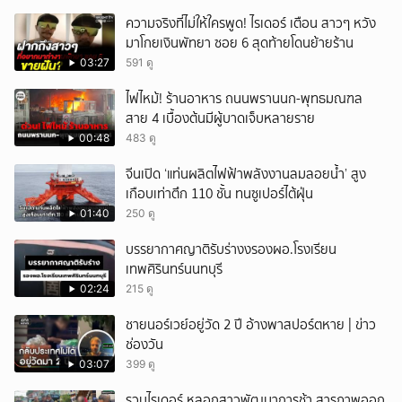
ความจริงที่ไม่ให้ใครพูด! ไรเดอร์ เตือน สาวๆ หวัง
มาโกยเงินพัทยา ซอย 6 สุดท้ายโดนย้ายร้าน
03:27
591 ดู
ไฟไหม้! ร้านอาหาร ถนนพรานนก-พุทธมณฑล
สาย 4 เบื้องต้นมีผู้บาดเจ็บหลายราย
00:48
483 ดู
จีนเปิด ‘แท่นผลิตไฟฟ้าพลังงานลมลอยน้ำ’ สูง
เกือบเท่าตึก 110 ชั้น ทนซูเปอร์ไต้ฝุ่น
01:40
250 ดู
บรรยากาศญาติรับร่างงรองผอ.โรงเรียน
เทพศิรินทร์นนทบุรี
02:24
215 ดู
ชายนอร์เวย์อยู่วัด 2 ปี อ้างพาสปอร์ตหาย | ข่าว
ช่องวัน
03:07
399 ดู
รวบไรเดอร์ หลอกสาวพัฒนาการช้า สารภาพออก