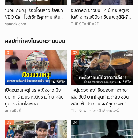
"บอย ภิษณุ" ร้องโดนสาวปริศนา
จับตาคดีเยาวชน 14 ปี ก่อเหตุยิง
VDO Call โชว์เซ็กซี่คุกคาม เห็น
ในห้าง กรมพินิจฯ ชี้ประพฤติดี-รับ
ภาพพีกสุดตอนเฉลย!
การรักษาต่อเนื่อง ประเมินปล่อยตัว
sanook.com
THE STANDARD
คลิปที่กำลังได้รับความนิยม
01
02
วิดีโอ
วิดีโอ
เปิดชนวนเหตุ! นร.หญิงชาวเมีย
“หนุ่มดวงเฮง” ซื้อของเก่าจากซา
นมาทำร้ายนร.หญิงชาวไทย คลิป
เล้ง 800 บาท! สุดท้ายตะลึง ชีวิต
ถูกแชร์ว่อนโซเชียล
พลิก ฟ้าประทานเจอ“ขุมทรัพย์”!
สยามนิวส์
ThaiNews - ไทยนิวส์ออนไลน์
03
04