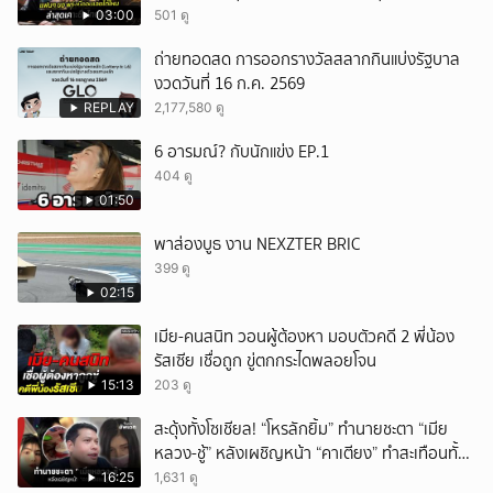
แล้ว
03:00
501 ดู
ถ่ายทอดสด การออกรางวัลสลากกินแบ่งรัฐบาล
งวดวันที่ 16 ก.ค. 2569
REPLAY
2,177,580 ดู
6 อารมณ์? กับนักแข่ง EP.1
404 ดู
01:50
พาส่องบูธ งาน NEXZTER BRIC
399 ดู
02:15
เมีย-คนสนิท วอนผู้ต้องหา มอบตัวคดี 2 พี่น้อง
รัสเซีย เชื่อถูก ขู่ตกกระไดพลอยโจน
15:13
203 ดู
สะดุ้งทั้งโซเชียล! “โหรลักยิ้ม” ทำนายชะตา “เมีย
หลวง-ชู้” หลังเผชิญหน้า “คาเตียง” ทำสะเทือนทั้ง
ประเทศ
16:25
1,631 ดู