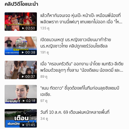
คลิปวิดีโอแนะนำ
แล้วก็หากันจนเจอ หุ่นเป๊ะ หน้าเป๊ะ เหมือนพี่น้องที่
พลัดพราก งานนี้แฟนๆ แทบแยกไม่ออก เมื่อ "ใหม่
พัชรี" นักร้องคนดัง เจอแฝดสาขาอินเดีย พร้อม
02:50
135 ดู
มอบชุดสวยให้เป็นของขวัญอีกด้วย
เปิดชนวนเหตุ! นร.หญิงชาวเมียนมาทำร้าย
นร.หญิงชาวไทย คลิปถูกแชร์ว่อนโซเชียล
00:38
191 ดู
เมื่อ "ครอบครัวดีน" ออกงาน นำโดย แมทธิว-ลีเดีย
พร้อมด้วยลูกๆ ทั้งสาม "น้องดีแลน น้องเดมี่ และ
น้องดีออน" รับรางวัลสุดยอดครอบครัว
00:37
89 ดู
Celebrity ในงานนาคราชอวอร์ด ครั้งที่ 8 บอกเลย
"แนน ทัดดาว" ชี้จุดต้องแก้ในทีมก่อนลุยชิงแชมป์
หน้าตาดียกบ้าน
เอเชีย.
02:18
97 ดู
วันที่ 10 ส.ค. 69 เตือนฝนหนักหลายพื้นที่
34 ดู
01:45