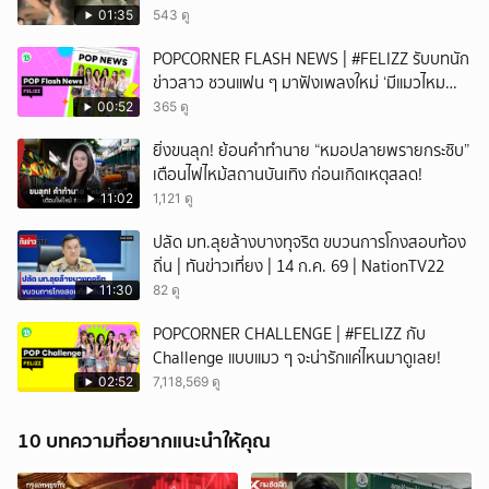
01:35
543 ดู
POPCORNER FLASH NEWS | #FELIZZ รับบทนัก
ข่าวสาว ชวนแฟน ๆ มาฟังเพลงใหม่ ‘มีแมวไหม
(Catch Me If You Can)’
00:52
365 ดู
ยิ่งขนลุก! ย้อนคำทำนาย “หมอปลายพรายกระซิบ”
เตือนไฟไหม้สถานบันเทิง ก่อนเกิดเหตุสลด!
11:02
1,121 ดู
ปลัด มท.ลุยล้างบางทุจริต ขบวนการโกงสอบท้อง
ถิ่น | ทันข่าวเที่ยง | 14 ก.ค. 69 | NationTV22
11:30
82 ดู
POPCORNER CHALLENGE | #FELIZZ กับ
Challenge แบบแมว ๆ จะน่ารักแค่ไหนมาดูเลย!
02:52
7,118,569 ดู
10 บทความที่อยากแนะนำให้คุณ