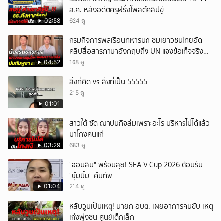
ส.ค. หลังอดีตครูฝรั่งโพสต์คลิปขู่
02:58
624 ดู
กรมกิจการพลเรือนทหารบก ชมเยาวชนไทยอัด
คลิปสื่อสารภาษาอังกฤษถึง UN แจงข้อเท็จจริง
ประวัติศาสตร์มนุษยธรรมไทย
04:52
168 ดู
สิ่งที่คิด vs สิ่งที่เป็น 55555
215 ดู
01:01
สาวใต้ ซัด ฌาปนกิจล่มเพราะอะไร บริหารไม่ได้แล้ว
มาโกงคนแก่
03:29
683 ดู
"ออมสิน" พร้อมลุย! SEA V Cup 2026 ต้อนรับ
"บุ๋มบิ๋ม" คืนทัพ
01:04
214 ดู
หลับวูบเป็นเหตุ! นายก อบต. เผยอาการคนขับ เหตุ
เก๋งพุ่งชน ศูนย์เด็กเล็ก