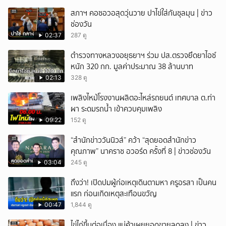
สภาฯ คอซอวอสุดวุ่นวาย ปาไข่ใส่กันชุลมุน | ข่าว
ช่องวัน
02:37
287 ดู
ตำรวจทางหลวงอยุธยาฯ ร่วม ปส.ตรวจยึดยาไอซ์
หนัก 320 กก. มูลค่าประมาณ 38 ล้านบาท
02:13
328 ดู
เพลิงไหม้โรงงานผลิตอะไหล่รถยนต์ เทศบาล ต.ท่า
ผา ระดมรถน้ำ เข้าควบคุมเพลิง
09:22
152 ดู
“สำนักข่าววันนิวส์” คว้า “สุดยอดสำนักข่าว
คุณภาพ” นาคราช อวอร์ด ครั้งที่ 8 | ข่าวช่องวัน
03:04
245 ดู
ถึงว่า! เปิดปมผู้ก่อเหตุเดินตามหา ครูอรสา เป็นคน
แรก ก่อนเกิดเหตุสะเทือนขวัญ
00:47
1,844 ดู
ไข่ไก่ขึ้นต่อเนื่อง แม่ค้าเผยยอดขายลดลง | ข่าว