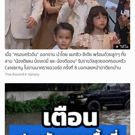
วิดีโอ
เมื่อ "ครอบครัวดีน" ออกงาน นำโดย แมทธิว-ลีเดีย พร้อมด้วยลูกๆ ทั้ง
สาม "น้องดีแลน น้องเดมี่ และ น้องดีออน" รับรางวัลสุดยอดครอบครัว
Celebrity ในงานนาคราชอวอร์ด ครั้งที่ 8 บอกเลยหน้าตาดียกบ้าน
The Room44 Variety