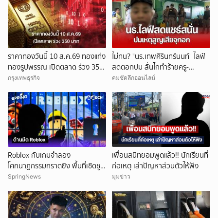
ราคาทองวันนี้ 10 ส.ค.69 ทองแท่ง
ไม่ทน? "นร.เทพศิรินทร์นนท์" ไลฟ์
ทองรูปพรรณ เปิดตลาด ร่วง 350
สดตอกปม ลั่นไกทำร้ายครู-
บาท
นักเรียน โซเชียลแชร์แรง
กรุงเทพธุรกิจ
คมชัดลึกออนไลน์
Roblox กับเกมจำลอง
เพื่อนสนิทยอมพูดแล้ว!! นักเรียนที่
โศกนาฏกรรมกราดยิง พื้นที่เชิดชู
ก่อเหตุ เล่าปัญหาส่วนตัวให้ฟัง
ความรุนแรง?
SpringNews
มุมข่าว