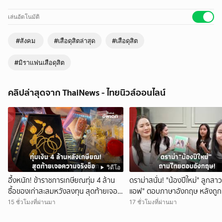
เล่นอัตโนมัติ
#สังคม
#เสือดุสิตล่าสุด
#เสือดุสิต
#มิราแฟนเสือดุสิต
คลิปล่าสุดจาก ThaiNews - ไทยนิวส์ออนไลน์
วิดีโอ
อึ้งหนัก! ข้าราชการเกษียณทุ่ม 4 ล้าน
ดราม่าสนั่น! "น้องปีใหม่" ลูกสาว
ซื้อของเก่าสะสมหวังลงทุน สุดท้ายเจอ
แอฟ" ตอบภาษาอังกฤษ หลังถูก
ความจริงช็อก
ภาษาไทย ทำชาวเน็ตถกสนั่น!
15 ชั่วโมงที่ผ่านมา
17 ชั่วโมงที่ผ่านมา