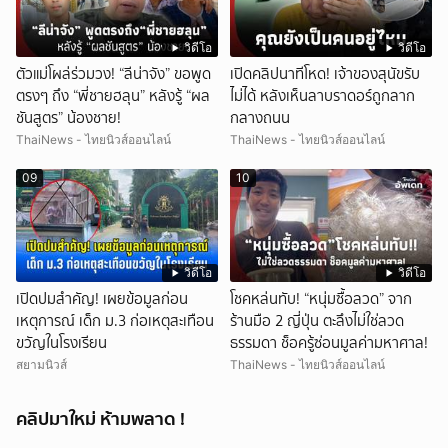
วิดีโอ
วิดีโอ
ตัวแม่โผล่ร่วมวง! “ลีน่าจัง” ขอพูด
เปิดคลิปนาทีโหด! เจ้าของสุนัขรับ
ตรงๆ ถึง “พี่ชายฮลุน” หลังรู้ “ผล
ไม่ได้ หลังเห็นลาบราดอร์ถูกลาก
ชันสูตร” น้องชาย!
กลางถนน
ThaiNews - ไทยนิวส์ออนไลน์
ThaiNews - ไทยนิวส์ออนไลน์
09
10
วิดีโอ
วิดีโอ
เปิดปมสำคัญ! เผยข้อมูลก่อน
โชคหล่นทับ! “หนุ่มซื้อลวด” จาก
เหตุการณ์ เด็ก ม.3 ก่อเหตุสะเทือน
ร้านมือ 2 ญี่ปุ่น ตะลึงไม่ใช่ลวด
ขวัญในโรงเรียน
ธรรมดา ช็อครู้ซ่อนมูลค่ามหาศาล!
สยามนิวส์
ThaiNews - ไทยนิวส์ออนไลน์
คลิปมาใหม่ ห้ามพลาด !