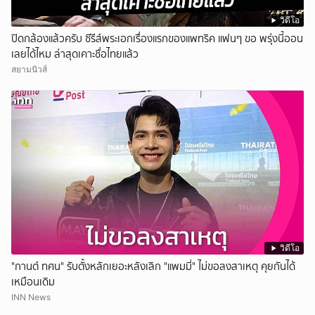
วิดีโอ
ปิดกล้องแล้วครับ ซีรีส์พระเอกเรื่องแรกของแพทริค แฟนๆ ขอ พรุ่งนี้ออน
เลยได้ไหม ล่าสุดเคาะชื่อไทยแล้ว
สยามนิวส์
วิดีโอ
"กานต์ ทศน" รับตั้งหลักเยอะหลังเลิก "แพมมี่" ไม่ขอลงสาเหตุ คุยกันได้
เหมือนเดิม
INN News