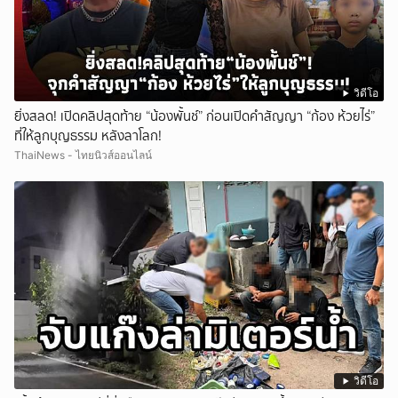
วิดีโอ
ยิ่งสลด! เปิดคลิปสุดท้าย “น้องพั้นช์” ก่อนเปิดคำสัญญา “ก้อง ห้วยไร่”
ที่ให้ลูกบุญธรรม หลังลาโลก!
ThaiNews - ไทยนิวส์ออนไลน์
วิดีโอ