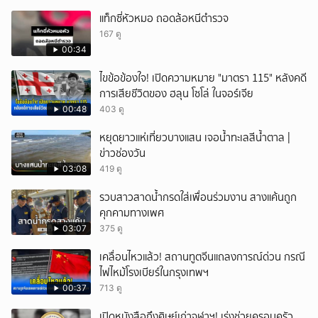
แท็กซี่หัวหมอ ถอดล้อหนีตำรวจ
167 ดู
00:34
ไขข้อข้องใจ! เปิดความหมาย "มาตรา 115" หลังคดี
การเสียชีวิตของ ฮลุน โซโล่ ในจอร์เจีย
00:48
403 ดู
หยุดยาวแห่เที่ยวบางแสน เจอน้ำทะเลสีน้ำตาล |
ข่าวช่องวัน
03:08
419 ดู
รวบสาวสาดน้ำกรดใส่เพื่อนร่วมงาน สางแค้นถูก
คุกคามทางเพศ
03:07
375 ดู
เคลื่อนไหวแล้ว! สถานทูตจีนแถลงการณ์ด่วน กรณี
ไฟไหม้โรงเบียร์ในกรุงเทพฯ
00:37
713 ดู
เปิดหนังสือถึงศิษย์เก่าจุฬาฯ! เร่งช่วยครอบครัว