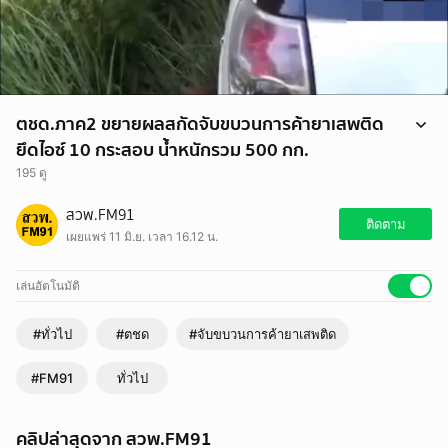
ตชด.ภาค2 ขยายผลสกัดจับขบวนการค้ายาเสพติด
ยึดไอซ์ 10 กระสอบ น้ำหนักรวม 500 กก.
195 ดู
(10 มิ.ย. 69) พล.ต.ต.วุฒิพงษ์ เย็นจิตต์ ผบก.ตชด.ภาค 2 ร่วมแถลงข่าว ผล
สวพ.FM91
การจับกุมผู้ต้องหาชาย 1 ราย ขบวนการค้ายาเสพติดรายสำคัญ หลังเจ้า
ติดตาม
เผยแพร่ 11 มิ.ย. เวลา 16.12 น.
หน้าที่สนธิกำลังไล่ล่าสกัดรถขนยาไอซ์ ก่อนเสียหลัก บริเวณริมถนนสาย
ท่าคันโท–หนองกุงศรี (สายเก่า) บ้านนาตาล ในพื้นที่ อ.ท่าคันโท
จ.กาฬสินธุ์ ยึดไอซ์กว่า 500 กิโลกรัม มูลค่ากว่า 60 ล้านบาท รายละเอียด
เล่นอัตโนมัติ
เพิ่มเติม
https://www.fm91bkk.com/newsarticle/73533
#ทั่วไป
#ตชด
#จับขบวนการค้ายาเสพติด
#FM91
ทั่วไป
คลิปล่าสุดจาก สวพ.FM91