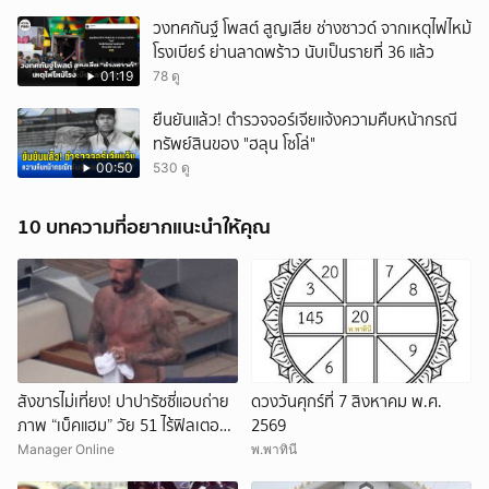
วงทศกันฐ์ โพสต์ สูญเสีย ช่างซาวด์ จากเหตุไฟไหม้
โรงเบียร์ ย่านลาดพร้าว นับเป็นรายที่ 36 แล้ว
01:19
78 ดู
ยืนยันแล้ว! ตำรวจจอร์เจียแจ้งความคืบหน้ากรณี
ทรัพย์สินของ "ฮลุน โซโล่"
00:50
530 ดู
10 บทความที่อยากแนะนำให้คุณ
สังขารไม่เที่ยง! ปาปารัซซี่แอบถ่าย
ดวงวันศุกร์ที่ 7 สิงหาคม พ.ศ.
ภาพ “เบ็คแฮม” วัย 51 ไร้ฟิลเตอร์
2569
เผยให้เห็นผมบาง-ศีรษะล้าน
Manager Online
พ.พาทินี