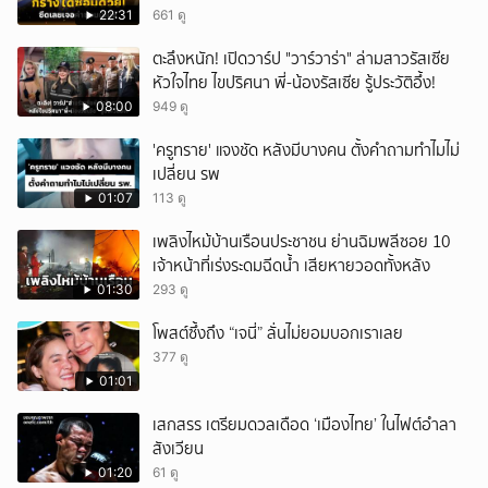
22:31
661 ดู
ตะลึงหนัก! เปิดวาร์ป "วาร์วาร่า" ล่ามสาวรัสเซีย
หัวใจไทย ไขปริศนา พี่-น้องรัสเซีย รู้ประวัติอึ้ง!
08:00
949 ดู
'ครูทราย' แจงชัด หลังมีบางคน ตั้งคำถามทำไมไม่
เปลี่ยน รพ
01:07
113 ดู
เพลิงไหม้บ้านเรือนประชาชน ย่านฉิมพลีซอย 10
เจ้าหน้าที่เร่งระดมฉีดน้ำ เสียหายวอดทั้งหลัง
01:30
293 ดู
โพสต์ซึ้งถึง “เจนี่” ลั่นไม่ยอมบอกเราเลย
377 ดู
01:01
เสกสรร เตรียมดวลเดือด ‘เมืองไทย’ ในไฟต์อำลา
สังเวียน
01:20
61 ดู