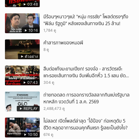
03:48
มีร้อนๆหนาวๆแน่! "หนุ่ม กรรชัย" โพสต์ตรงๆถึง
"ฟิล์ม รัฐภูมิ" หลังแจงเส้นทางเงิน 25 ล้าน!
10:16
1,784 ดู
คำสารภาพของหมอผี
8 ดู
ตัวอย่าง
สืบต่อแก๊งมะขามเปียก! รองจ๋อ - สารวัตรแจ๊ะ
แกะรอยเส้นทางเงิน จับเพิ่มอีกหิ้ว 1.5 แสน ยัด
สินบน
07:43
304 ดู
ถ่ายทอดสด การออกรางวัลสลากกินแบ่งรัฐบาล
หกหลัก งวดวันที่ 1 ส.ค. 2569
REPLAY
2,488,473 ดู
ไม่สลด! เปิดโพสต์ล่าสุด “ไอ้ป๋อง” ก่อเหตุดับ 5
ชีวิต หลุดอาการนอนคุกคืนแรก รู้เลยเป็นยังไง?
10:50
674 ดู