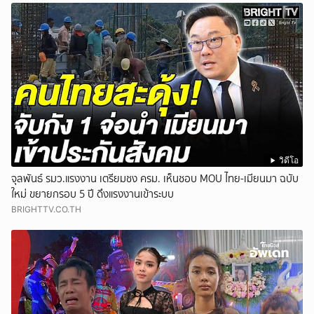
วิดีโอ
จุลพันธ์ รมว.แรงงาน เตรียมชง ครม. เห็นชอบ MOU ไทย-เมียนมา ฉบับ
ใหม่ ขยายกรอบ 5 ปี ดึงแรงงานเข้าระบบ
BRIGHTTV.CO.TH