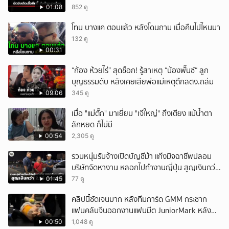
01:08
852 ดู
โทน บางแค ตอบแล้ว หลังโดนถาม เมื่อคืนไปไหนมา
132 ดู
00:31
“ก้อง ห้วยไร่” สุดช็อก! รู้สาเหตุ “น้องพั๊นซ์“ ลูก
บุญธรรมดับ หลังเคยเสียพ่อแม่เหตุตึกสตง.ถล่ม
09:06
345 ดู
เมื่อ "แม่ตั๊ก" มาเยี่ยม "เจ๊ใหญ่" ถึงเตียง แม้น้ำตา
สักหยด ก็ไม่มี
00:54
2,305 ดู
รวบหนุ่มรับจ้างเปิดบัญชีม้า แก๊งมิจฉาชีพปลอม
บริษัทจัดหางาน หลอกไปทำงานญี่ปุ่น สูญเงินกว่า
2.96 แสนบาท
01:45
77 ดู
คลิปนี้ชัดเจนมาก หลังทีมการ์ด GMM กระชาก
แฟนคลับจีนออกงานแฟนมีต JuniorMark หลัง
ฝ่าฝืนกติกาจองคิว
00:50
1,048 ดู