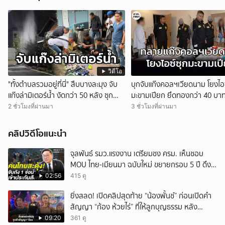
วิดีโอ
"ทั้งตำบลรวมอยู่ที่นี่" สืบบางละมุง จับ
บุกจับแก๊งคอลฯเวียดนาม โยงไอซ
แก๊งล่ามิเตอร์น้ำ งัดกว่า 50 หลัง ซุก
มะขามเปียก ยึดทองกว่า 40 บา
ของกลางเต็มห้อง สารภาพขายหาเงิน
ร์ทโฟน ก่อนรวบเพื่อนร่วมทีมหอ
2 ชั่วโมงที่ผ่านมา
3 ชั่วโมงที่ผ่านมา
ซื้อยา จ.ชลบุรี
1.5 แสนติดสินบนคาโรงพัก
คลิปวิดีโอแนะนำ
จุลพันธ์ รมว.แรงงาน เตรียมชง ครม. เห็นชอบ
MOU ไทย-เมียนมา ฉบับใหม่ ขยายกรอบ 5 ปี ดึง
แรงงานเข้าระบบ
02:56
415 ดู
ยิ่งสลด! เปิดคลิปสุดท้าย “น้องพั้นช์” ก่อนเปิดคำ
สัญญา “ก้อง ห้วยไร่” ที่ให้ลูกบุญธรรม หลัง
ลาโลก!
09:20
361 ดู