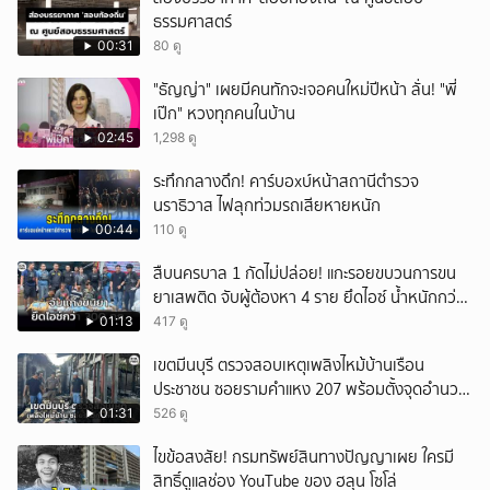
ธรรมศาสตร์
00:31
80 ดู
"ธัญญ่า" เผยมีคนทักจะเจอคนใหม่ปีหน้า ลั่น! "พี่
เป๊ก" หวงทุกคนในบ้าน
02:45
1,298 ดู
ระทึกกลางดึก! คาร์บอxบ์หน้าสถานีตำรวจ
นราธิวาส ไฟลุกท่วมรถเสียหายหนัก
00:44
110 ดู
สืบนครบาล 1 กัดไม่ปล่อย! แกะรอยขบวนการขน
ยาเสพติด จับผู้ต้องหา 4 ราย ยึดไอซ์ น้ำหนักกว่า
300 กก. ก่อนเข้ากลางกรุง
01:13
417 ดู
เขตมีนบุรี ตรวจสอบเหตุเพลิงไหม้บ้านเรือน
ประชาชน ซอยรามคำแหง 207 พร้อมตั้งจุดอำนวย
การช่วยเหลือ
01:31
526 ดู
ไขข้อสงสัย! กรมทรัพย์สินทางปัญญาเผย ใครมี
สิทธิ์ดูแลช่อง YouTube ของ ฮลุน โซโล่