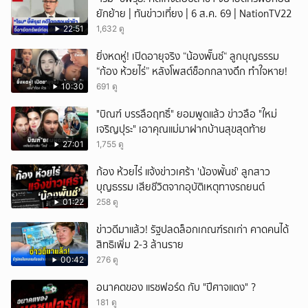
ยักย้าย | ทันข่าวเที่ยง | 6 ส.ค. 69 | NationTV22
22:51
1,632 ดู
ยิ่งหดหู่! เปิดอายุจริง “น้องพั๊นซ์“ ลูกบุญธรรม
“ก้อง ห้วยไร่” หลังโพสต์ช็อกกลางดึก ทำใจหาย!
10:30
691 ดู
"บิณฑ์ บรรลือฤทธิ์" ยอมพูดแล้ว ข่าวลือ "ใหม่
เจริญปุระ" เอาคุณแม่มาฝากบ้านสุขสุดท้าย
27:01
1,755 ดู
ก้อง ห้วยไร่ แจ้งข่าวเศร้า 'น้องพั้นช์' ลูกสาว
บุญธรรม เสียชีวิตจากอุบัติเหตุทางรถยนต์
01:22
258 ดู
ข่าวดีมาแล้ว! รัฐปลดล็อกเกณฑ์รถเก่า คาดคนได้
สิทธิเพิ่ม 2-3 ล้านราย
00:42
276 ดู
อนาคตของ แรชฟอร์ด กับ "ปีศาจแดง" ?
181 ดู