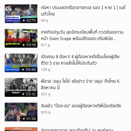
เร่งหา ประมงตกเรือกลางทะเล รอด 1 หาย 1 | เนชั่
นทั่วไทย
02:15
66 ดู
เทศกิจปทุมวัน ลุยจัดระเบียบพื้นที่ กวดขันขอทาน
หน้า Siam Scape พร้อมยึดของ-ปรับพินัย
แผงลอย
03:18
617 ดู
เปิดครบ 8 ข้อหา! 4 ผู้ต้องหาคดีเชื่อมโยงผู้เสีย
ชีวิต 5 ราย ศาลสั่งไม่ให้ประกันตัว
00:46
108 ดู
พี่ชาย 'ฮลุน โซโล่' แจ้งข่าว ร่าง 'ฮลุน' ถึงไทย 6
สิงหาคม นี้
03:52
923 ดู
จับแล้ว "ป๋อง-ธง" สองผู้ต้องหาคดีพี่น้องรัสเซีย
605 ดู
01:28
ส่องบรรยากาศ 'สอบท้องถิ่น' ณ ศูนย์สอบ