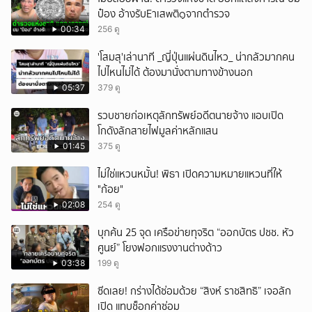
ป๋อง อ้างรับEาเสwติ๑จากตำรวจ
00:34
256 ดู
'โสมสุ'เล่านาที _ญี่ปุ่นแผ่นดินไหว_ น่ากลัวมากคน
ไปไหนไม่ได้ ต้องมานั่งตามทางข้างนอก
05:37
379 ดู
รวบชายก่อเหตุลักทรัพย์อดีตนายจ้าง แอบเปิด
โกดังลักสายไฟมูลค่าหลักแสน
01:45
375 ดู
ไม่ใช่แหวนหมั้น! พิธา เปิดความหมายแหวนที่ให้
"ก้อย"
02:08
254 ดู
บุกค้น 25 จุด เครือข่ายทุจริต “ออกบัตร ปชช. หัว
ศูนย์” โยงฟอกแรงงานต่างด้าว
03:38
199 ดู
ซีดเลย! กร่างได้ซ่อมด้วย “สิงห์ ราชสิทธิ” เจอลัก
เปิด แทบช็อกค่าซ่อม