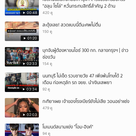
"ฮลุน โซโล่" หวั่นกระทบสิทธิ์สำคัญ 2 ด้าน
ยกเลิก
00:48
420 ดู
สะดุ้งเลย! สวดแบบนี้ดีนะศพไม่ตื่น
150 ดู
01:20
บุกจับผู้ต้องหาขนไอซ์ 300 กก. กลางกรุงฯ | ข่าว
ช่องวัน
02:33
154 ดู
นนทบุรี ไม่เข็ด รวบชายวัย 47 เพิ่งพ้นโทษได้ 2
เดือน ก่อเหตุลัก รถ จยย. นำเงินเสพยา
03:34
92 ดู
กะทิยาเผย เจ้าของโรงเบียร์ยังไม่เสีย วอนอย่าแช่ง
479 ดู
02:03
โมเมนต์สนามแข่ง "โอม-อิงค์"
94 ดู