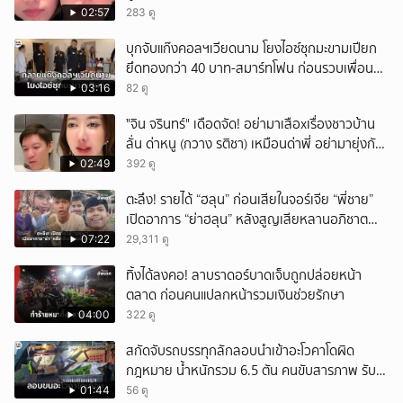
หน้าเหมือนพ่อ
02:57
283 ดู
บุกจับแก๊งคอลฯเวียดนาม โยงไอซ์ซุกมะขามเปียก
ยึดทองกว่า 40 บาท-สมาร์ทโฟน ก่อนรวบเพื่อน
ร่วมทีมหอบเงิน 1.5 แสนติดสินบนคาโรงพัก
03:16
82 ดู
ั่"จิน จรินทร์" เดือดจัด! อย่ามาเสือxเรื่องชาวบ้าน
ลั่น ด่าหนู (กวาง รติชา) เหมือนด่าพี่ อย่ามายุ่งกับ
คนของผม จบ!!!
02:49
392 ดู
ตะลึง! รายได้ “ฮลุน” ก่อนเสียในจอร์เจีย “พี่ชาย”
เปิดอาการ “ย่าฮลุน” หลังสูญเสียหลานอภิชาต
บุตร!
07:22
29,311 ดู
ทิ้งได้ลงคอ! ลาบราดอร์บาดเจ็บถูกปล่อยหน้า
ตลาด ก่อนคนแปลกหน้ารวมเงินช่วยรักษา
04:00
322 ดู
สกัดจับรถบรรทุกลักลอบนำเข้าอะโวคาโดผิด
กฎหมาย น้ำหนักรวม 6.5 ตัน คนขับสารภาพ รับ
ค่าจ้างเที่ยวละ 5,000 บาท
01:44
56 ดู