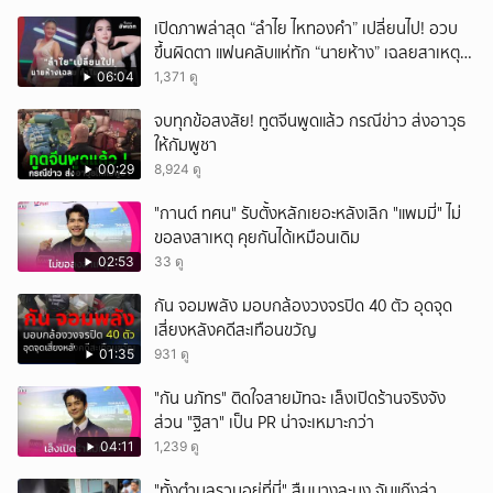
เปิดภาพล่าสุด “ลำไย ไหทองคำ” เปลี่ยนไป! อวบ
ขึ้นผิดตา แฟนคลับแห่ทัก “นายห้าง” เฉลยสาเหตุ
ชัด!
06:04
1,371 ดู
จบทุกข้อสงสัย! ทูตจีนพูดแล้ว กรณีข่าว ส่งอาวุธ
ให้กัมพูชา
00:29
8,924 ดู
"กานต์ ทศน" รับตั้งหลักเยอะหลังเลิก "แพมมี่" ไม่
ขอลงสาเหตุ คุยกันได้เหมือนเดิม
02:53
33 ดู
กัน จอมพลัง มอบกล้องวงจรปิด 40 ตัว อุดจุด
เสี่ยงหลังคดีสะเทือนขวัญ
01:35
931 ดู
"กัน นภัทร" ติดใจสายมัทฉะ เล็งเปิดร้านจริงจัง
ส่วน "ฐิสา" เป็น PR น่าจะเหมาะกว่า
04:11
1,239 ดู
"ทั้งตำบลรวมอยู่ที่นี่" สืบบางละมุง จับแก๊งล่า