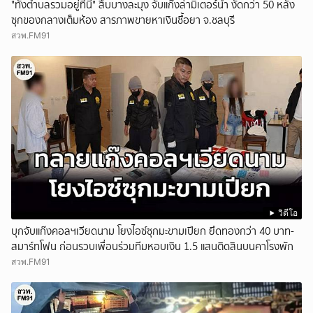
"ทั้งตำบลรวมอยู่ที่นี่" สืบบางละมุง จับแก๊งล่ามิเตอร์น้ำ งัดกว่า 50 หลัง
ซุกของกลางเต็มห้อง สารภาพขายหาเงินซื้อยา จ.ชลบุรี
สวพ.FM91
วิดีโอ
บุกจับแก๊งคอลฯเวียดนาม โยงไอซ์ซุกมะขามเปียก ยึดทองกว่า 40 บาท-
สมาร์ทโฟน ก่อนรวบเพื่อนร่วมทีมหอบเงิน 1.5 แสนติดสินบนคาโรงพัก
สวพ.FM91