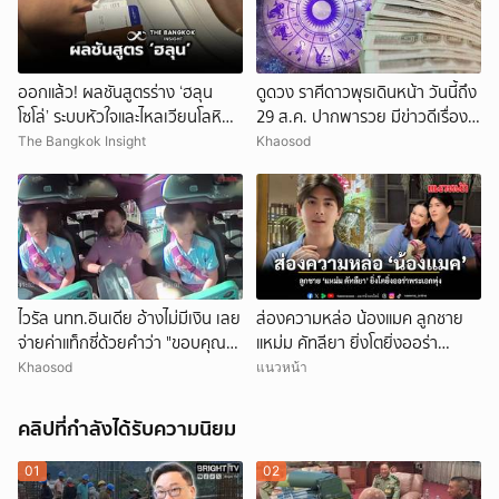
ออกแล้ว! ผลชันสูตรร่าง ‘ฮลุน
ดูดวง ราศีดาวพุธเดินหน้า วันนี้ถึง
โซโล่’ ระบบหัวใจและไหลเวียนโลหิต
29 ส.ค. ปากพารวย มีข่าวดีเรื่อง
ล้มเหลว
เงิน-ค้าขาย
The Bangkok Insight
Khaosod
ไวรัล นทท.อินเดีย อ้างไม่มีเงิน เลย
ส่องความหล่อ น้องแมค ลูกชาย
จ่ายค่าแท็กซี่ด้วยคำว่า "ขอบคุณ"
แหม่ม คัทลียา ยิ่งโตยิ่งออร่า
คนขับอึ้ง แห่วิจารณ์
พระเอกพุ่ง
Khaosod
แนวหน้า
คลิปที่กำลังได้รับความนิยม
01
02