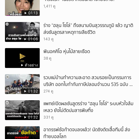
1,411 ดู
01:13
ร่าง “ฮลุน โซโล่” ถึงสนามบินสุวรรณภูมิ แล้ว ญาติ
ส่งชันสูตรสาเหตุการเสียชีวิต
01:06
143 ดู
พินอคคิโอ หุ่นไม้สายเชือด
38 ดู
ตัวอย่าง
รวบแม่บ้านทำความสะอาด สวมรอยเป็นกรรมการ
บริษัท ออกใบกำกับภาษีปลอมจำนวน 535 ฉบับ รัฐ
เสียหายกว่า 129 ล้านบาท
01:32
274 ดู
แพทย์เปิดผลชันสูตรร่าง "ฮลุน โซโล่" ระบบหัวใจล้ม
เหลว ยังไม่ตัดปมสารพิษทิ้ง
01:32
331 ดู
อาถรรพ์ซ้อก้าดจบลงแล้ว! นัดชิงตัดเสื้อทีมนี้ ส่ง
ท้ายบอลโลก