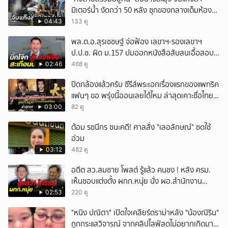
มิเตอร์น้ำ งัดกว่า 50 หลัง ซุกของกลางเต็มห้อง
สารภาพขายหาเงินซื้อยา จ.ชลบุรี
04:43
133 ดู
พล.ต.อ.สุรเชชษฐ์ จ่อฟ้อง เลขาฯ-รองเลขาฯ
ป.ป.ช. ผิด ม.157 ปมออกหนังสือสับสนเอื้อสอบ
คดีซ้ำซ้อน
02:46
468 ดู
ปิดกล้องแล้วครับ ซีรีส์พระเอกเรื่องแรกของแพทริค
แฟนๆ ขอ พรุ่งนี้ออนเลยได้ไหม ล่าสุดเคาะชื่อไทย
แล้ว
03:00
82 ดู
ต้อม รชนีกร ชนะคดี! ศาลสั่ง "เลอลักษณ์" ชดใช้
อ่วม
03:12
482 ดู
อดีต สว.สมชาย โพสต์ รู้แล้ว คนชง ! หลัง ครม.
เห็นชอบแต่งตั้ง ผกก.หนุ่ย นั่ง ผอ.สำนักงาน
ป.ย.ป.
02:53
220 ดู
"หนิง ปณิตา" เปิดใจเคลียร์ดราม่าหลัง "น้องณิริน"
ถูกกระแสวิจารณ์ จากคลิปไลฟ์สดไม่อยากเกิดมา