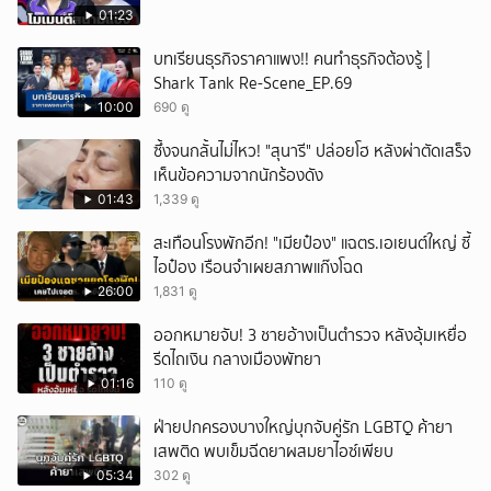
01:23
บทเรียนธุรกิจราคาแพง!! คนทำธุรกิจต้องรู้ |
Shark Tank Re-Scene_EP.69
10:00
690 ดู
ซึ้งจนกลั้นไม่ไหว! "สุนารี" ปล่อยโฮ หลังผ่าตัดเสร็จ
เห็นข้อความจากนักร้องดัง
01:43
1,339 ดู
สะเทือนโรงพักอีก! "เมียป๋อง" แฉตร.เอเยนต์ใหญ่ ซี้
ไอป๋อง เรือนจำเผยสภาพแก๊งโฉด
26:00
1,831 ดู
ออกหมายจับ! 3 ชายอ้างเป็นตำรวจ หลังอุ้มเหยื่อ
รีดไถเงิน กลางเมืองพัทยา
01:16
110 ดู
ฝ่ายปกครองบางใหญ่บุกจับคู่รัก LGBTQ ค้ายา
เสพติด พบเข็มฉีดยาผสมยาไอซ์เพียบ
05:34
302 ดู