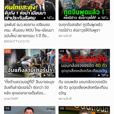
วิดีโอ
วิดีโอ
จุลพันธ์ รมว.แรงงาน เตรียมชง
จบทุกข้อสงสัย! ทูตจีนพูดแล้ว
ครม. เห็นชอบ MOU ไทย-เมียนมา
กรณีข่าว ส่งอาวุธให้กัมพูชา
ฉบับใหม่ ขยายกรอบ 5 ปี ดึง
สยามนิวส์
แรงงานเข้าระบบ
BRIGHTTV.CO.TH
03
04
วิดีโอ
วิดีโอ
"ทั้งตำบลรวมอยู่ที่นี่" สืบบางละมุง
กัน จอมพลัง มอบกล้องวงจรปิด
จับแก๊งล่ามิเตอร์น้ำ งัดกว่า 50
40 ตัว อุดจุดเสี่ยงหลังคดีสะเทือน
หลัง ซุกของกลางเต็มห้อง
ขวัญ
สารภาพขายหาเงินซื้อยา จ.ชลบุรี
สวพ.FM91
สยามนิวส์
05
06