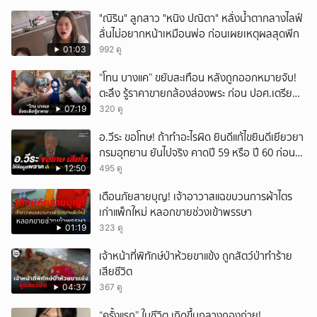
"ณิริน" ลูกสาว "หนิง ปณิตา" หลั่งน้ำตากลางไลฟ์
ลั่นไม่อยากหน้าเหมือนพ่อ ก่อนเผยเหตุผลสุดพีก
01:03
992 ดู
“โทน บางแค” ขยับสะเทือน หลังถูกออกหมายจับ!
ตะลึง รู้ราคาขายกล้องส่องพระ ก่อน ปอศ.เตรียม
บุกรวบ?
07:19
320 ดู
อ.วีระ ขอโทษ! ถ้าทำอะไรผิด ยินดีแก้ไขยินดีเยียวยา
กรมอุทยาน ยันไปจริง คาดปี 59 หรือ ปี 60 ก่อน
ปิดให้พัก
12:50
495 ดู
เตือนภัยสายบุญ! เจ้าอาวาสแฉขบวนการผ้าไตร
เก่าแพ็กใหม่ หลอกขายช่วงเข้าพรรษา
01:19
323 ดู
เจ้าหน้าที่พิทักษ์ป่าห้วยขาแข้ง ถูกสัตว์ป่าทำร้าย
เสียชีวิต
04:37
367 ดู
“ครั้งแรก” ในชีวิต เกิดขึ้นกลางกองถ่าย!