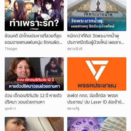
ย้อนคดี นักโทษประหารที่สวยที่สุด
หนักกว่าที่คิด! วัดพระบาทน้ำพุ
ยอมตายแทนแฟนหนุ่ม รักคนผิด
ประกาศปิดรับผู้ป่วยใหม่ เผยสาเหตุ
ชีวิตดิ่งเหว
สุดสะเทือนใจ
Thaiger
สยามนิวส์
ด่วน เด็กอเมริกันวัย 12 ปี หายตัว
สะพัด! กกต. จ่อเช็กบิล ‘พรรค
ปริศนา วอนช่วยตามหา
ประชาชน’ ปม Laser ID ส่อเข้าข่าย
ยุบพรรคตาม ม.92
มุมข่าว
สยามรัฐ