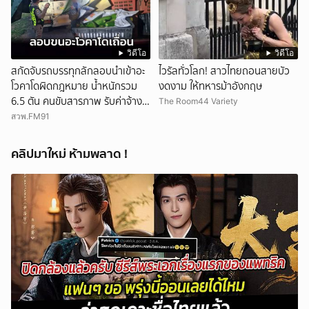
วิดีโอ
วิดีโอ
สกัดจับรถบรรทุกลักลอบนำเข้าอะ
ไวรัลทั่วโลก! สาวไทยถอนสายบัว
โวคาโดผิดกฎหมาย น้ำหนักรวม
งดงาม ให้ทหารม้าอังกฤษ
6.5 ตัน คนขับสารภาพ รับค่าจ้าง
The Room44 Variety
เที่ยวละ 5,000 บาท
สวพ.FM91
คลิปมาใหม่ ห้ามพลาด !