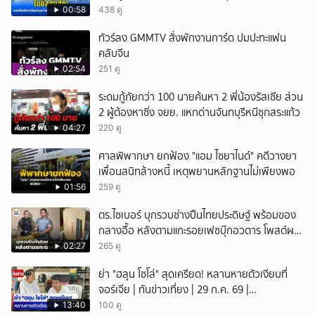
00:58
438 ดู
ทัวร์ลง GMMTV สั่งพักงานการ์ด ปมปะทะแฟน
คลับจีน
02:54
251 ดู
ระดมกู้ภัยกว่า 100 นายค้นหา 2 พี่น้องรัสเซีย ส่วน
2 ผู้ต้องหาซิ่ง จยย. แหกด่านจันทบุรีหนีซุกสระแก้ว
04:27
220 ดู
ศาลพิพากษา ยกฟ้อง "แอม ไซยาไนด์" คดีวางยา
เพื่อนสนิทล้างหนี้ เหตุพยานหลักฐานไม่เพียงพอ
01:56
259 ดู
ตร.ไซเบอร์ บุกรวบช่างปืนไทยประดิษฐ์ พร้อมของ
กลางอื้อ หลังตามแกะรอยเฟซบุ๊กอวตาร โพสต์ผล
งานอวดหาลูกค้า
02:27
265 ดู
ย่า "ฮลุน โซโล่" สุดเครียด! หลานหายตัวเงียบที่
จอร์เจีย | ทันข่าวเที่ยง | 29 ก.ค. 69 |
NationTV22.
13:40
100 ดู