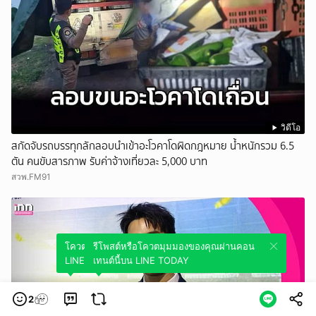
วิดีโอ
สกัดจับรถบรรทุกลักลอบนำเข้าอะโวคาโดผิดกฎหมาย น้ำหนักรวม 6.5
ตัน คนขับสารภาพ รับค่าจ้างเที่ยวละ 5,000 บาท
สวพ.FM91
โควตมุมมองของคุณผ่านคอนเทนต์นี้บน
รีโพสต์หรือโควตมุมมองของคุณผ่านคอน
LINE TODAY
เทนต์นี้บน LINE TODAY
2