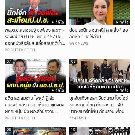
วิดีโอ
วิดีโอ
พล.ต.อ.สุรเชชษฐ์ จ่อฟ้อง เลขาฯ-
ต้อม รชนีกร ชนะคดี! ศาลสั่ง "เลอ
รองเลขาฯ ป.ป.ช. ผิด ม.157 ปม
ลักษณ์" ชดใช้อ่วม
ออกหนังสือสับสนเอื้อสอบคดีซ้ำ
WeR NEWS
ซ้อน
BRIGHTTV.CO.TH
07
08
วิดีโอ
วิดีโอ
อดีต สว.สมชาย โพสต์ รู้แล้ว
บุกจับแก๊งคอลฯเวียดนาม โยงไอซ์
คนชง ! หลัง ครม. เห็นชอบแต่งตั้ง
ซุกมะขามเปียก ยึดทองกว่า 40
ผกก.หนุ่ย นั่ง ผอ.สำนักงาน
บาท-สมาร์ทโฟน ก่อนรวบเพื่อน
ป.ย.ป.
ร่วมทีมหอบเงิน 1.5 แสนติดสินบน
BRIGHTTV.CO.TH
สวพ.FM91
คาโรงพัก
09
10