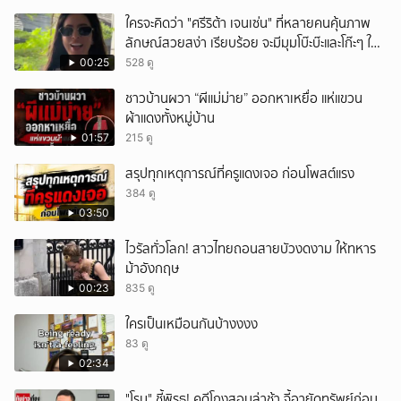
ใครจะคิดว่า "ศรีริต้า เจนเซ่น" ที่หลายคนคุ้นภาพ
ลักษณ์สวยสง่า เรียบร้อย จะมีมุมโบ๊ะบ๊ะและโก๊ะๆ ให้
ได้อมยิ้มเหมือนกัน งานนี้ทำเอาแฟนๆ ทั้งเอ็นดูทั้ง
00:25
528 ดู
หัวเราะ
ชาวบ้านผวา “ผีแม่ม่าย” ออกหาเหยื่อ แห่แขวน
ผ้าแดงทั้งหมู่บ้าน
01:57
215 ดู
สรุปทุกเหตุการณ์ที่ครูแดงเจอ ก่อนโพสต์แรง
384 ดู
03:50
ไวรัลทั่วโลก! สาวไทยถอนสายบัวงดงาม ให้ทหาร
ม้าอังกฤษ
00:23
835 ดู
ใครเป็นเหมือนกันบ้างงงง
83 ดู
02:34
"โรม" ชี้พิรุธ! คดีโกงสอบล่าช้า จี้อายัดทรัพย์ก่อน