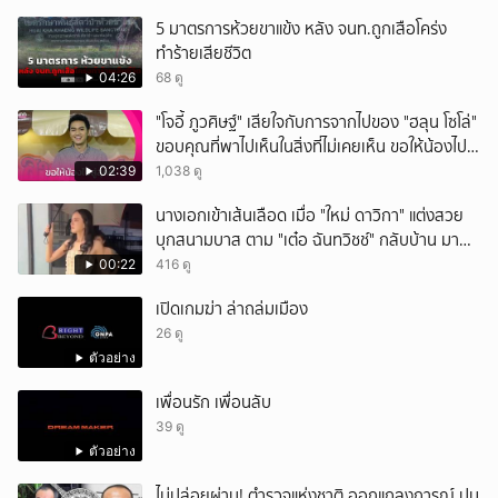
5 มาตรการห้วยขาแข้ง หลัง จนท.ถูกเสือโคร่ง
ทำร้ายเสียชีวิต
04:26
68 ดู
"โจอี้ ภูวศิษฐ์" เสียใจกับการจากไปของ "ฮลุน โซโล่"
ขอบคุณที่พาไปเห็นในสิ่งที่ไม่เคยเห็น ขอให้น้องไปสู่
สุคติ
02:39
1,038 ดู
นางเอกเข้าเส้นเลือด เมื่อ "ใหม่ ดาวิกา" แต่งสวย
บุกสนามบาส ตาม "เต๋อ ฉันทวิชช์" กลับบ้าน มา
พร้อมตรีมชุดตามผัวกลับบ้าน ทางด้านสามีก็วิ่ง
00:22
416 ดู
หน้าตั้งจนโซเชียลแห่แซว
เปิดเกมฆ่า ล่าถล่มเมือง
26 ดู
ตัวอย่าง
เพื่อนรัก เพื่อนลับ
39 ดู
ตัวอย่าง
ไม่ปล่อยผ่าน! ตำรวจแห่งชาติ ออกแถลงการณ์ ปม