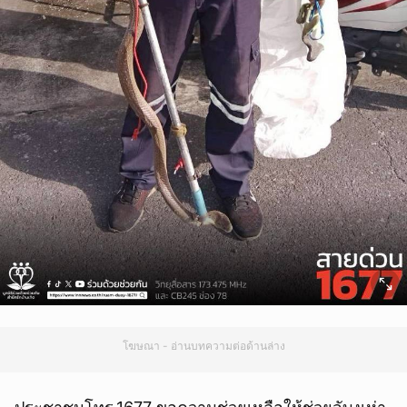
โฆษณา - อ่านบทความต่อด้านล่าง