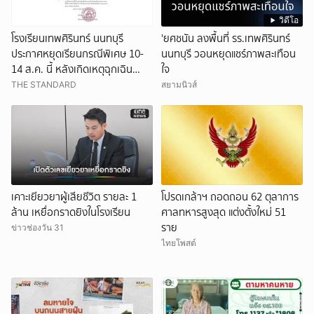
วิดีโอ
โรงเรียนเทพศิรินทร์ นนทบุรี
'ยศชนัน ลงพื้นที่ รร.เทพศิรินทร์
ประกาศหยุดเรียนกรณีพิเศษ 10-
นนทบุรี วอนหยุดแชร์ภาพสะเทือน
14 ส.ค. นี้ หลังเกิดเหตุฉุกเฉิน
ใจ
ภายในสถานศึกษา
THE STANDARD
สยามนิวส์
เคาะเยียวยาผู้เสียชีวิต รายละ 1
โปรดเกล้าฯ ถอดถอน 62 ตุลาการ
ล้าน เหยื่อกราดยิงในโรงเรียน
ศาลทหารสูงสุด แต่งตั้งใหม่ 51
ราย
ข่าวช่องวัน 31
ไทยโพสต์