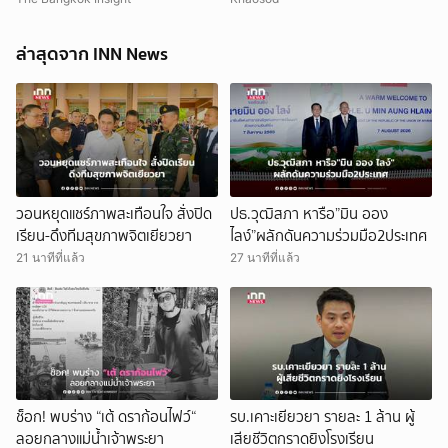
ล่าสุดจาก INN News
วอนหยุดแชร์ภาพสะเทือนใจ สั่งปิด
ปธ.วุฒิสภา หารือ”มิน ออง
เรียน-ดึงทีมสุขภาพจิตเยียวยา
ไลง์”ผลักดันความร่วมมือ2ประเทศ
21 นาทีที่แล้ว
27 นาทีที่แล้ว
ช็อก! พบร่าง “เต้ ดราก้อนไฟว์“
รบ.เคาะเยียวยา รายละ 1 ล้าน ผู้
ลอยกลางแม่น้ำเจ้าพระยา
เสียชีวิตกราดยิงโรงเรียน