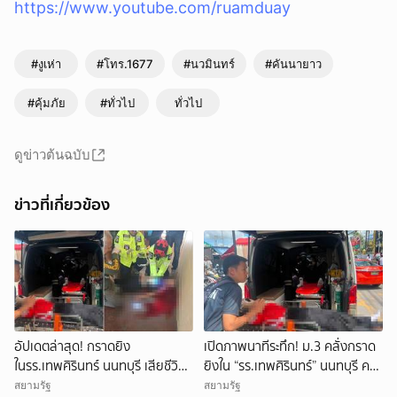
https://www.youtube.com/ruamduay
#งูเห่า
#โทร.1677
#นวมินทร์
#คันนายาว
#คุ้มภัย
#ทั่วไป
ทั่วไป
ดูข่าวต้นฉบับ
ข่าวที่เกี่ยวข้อง
อัปเดตล่าสุด! กราดยิง
เปิดภาพนาทีระทึก! ม.3 คลั่งกราด
ในรร.เทพศิรินทร์ นนทบุรี เสียชีวิต
ยิงใน “รร.เทพศิรินทร์” นนทบุรี ครู
รวม 7 ราย เป็นครู 3 ราย นักเรียน
ดับ 2 บาดเจ็บกว่า 20 ราย ก่อนยิง
สยามรัฐ
สยามรัฐ