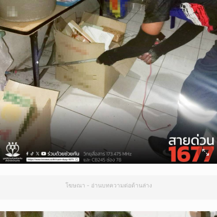
โฆษณา - อ่านบทความต่อด้านล่าง