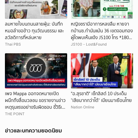
ลมหายใจบนถนนสายฝุ่น: บันทึก
หญิงชรามีอาการหลงลืม หายจา
หมอลำขอข้าว ทุนวัฒนธรรม และ
กบ้านซ.กำนันแม้น 36 เขตจอมทอง
สวัสดิการที่หล่นหาย
ผู้ใดพบเห็นแจ้ง JS100 โทร *1808
หรือ 1137
Thai PBS
JS100 - Lost&Found
เพจ Mappa ออกจดหมายเปิด
"อ.สุรชาติ" เช็กลิสต์ 10 ประเด็น
ผนึกถึงสื่อมวลชน ขอรายงานข่าว
”เสียมากกว่าได้“ เมียนมาเยือนไทย
เหตุรุนแรงอย่างรับผิดชอบ ชี้วิธีเล่า
Nation Online
ข่าวมีผลต่อสังคม
THE POINT
ข่าวและบทความยอดนิยม