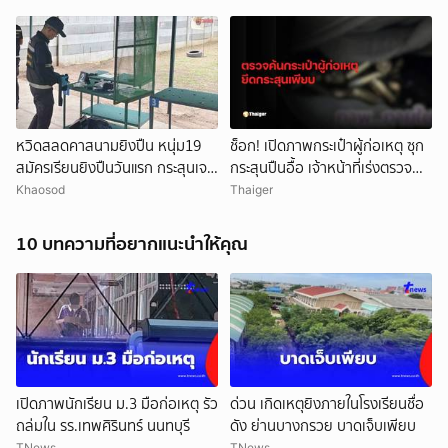
3 ราย และผู้ก่อเหตุ 1 ราย บาดเจ็บ
ตัวเองเสียชีวิตหน้าห้องเรียน
กว่า 15 ราย
หวิดสลดคาสนามยิงปืน หนุ่ม19
ช็อก! เปิดภาพกระเป๋าผู้ก่อเหตุ ซุก
สมัครเรียนยิงปืนวันแรก กระสุนเจาะ
กระสุนปืนอื้อ เจ้าหน้าที่เร่งตรวจ
ท้ายทอย เร่งยื้อชีวิต
สอบ
Khaosod
Thaiger
10 บทความที่อยากแนะนำให้คุณ
เปิดภาพนักเรียน ม.3 มือก่อเหตุ รัว
ด่วน เกิดเหตุยิงภายในโรงเรียนชื่อ
ถล่มใน รร.เทพศิรินทร์ นนทบุรี
ดัง ย่านบางกรวย บาดเจ็บเพียบ
TNews
TNews