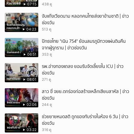
07:15
438 ดู
จับแก๊งเวียดนาม หลอกคนไทยส่งยาข้ามชาติ | ข่าว
ช่องวัน
04:23
513 ดู
ปักธงไทย "เนิน 754" ย้อนสมรภูมิทวงแผ่นดินคืน
จากผู้รุกราน | ข่าวช่องวัน
06:51
353 ดู
รพ.อ่างทองแถลง ยอมรับจัดเลี้ยงใน ICU | ข่าว
ช่องวัน
08:01
271 ดู
สาว ขี่ จยย.ตกร่องก่อสร้างเหล็กเสียบสาหัส | ข่าว
ช่องวัน
02:06
244 ดู
ช่วยยายหมดสติ ถูกของทับร่างในห้อง 6 วัน | ข่าว
ช่องวัน
03:22
316 ดู