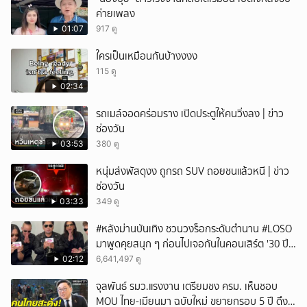
ค่ายเพลง
01:07
917 ดู
ใครเป็นเหมือนกันบ้างงงง
115 ดู
02:34
รถเมล์จอดคร่อมราง เปิดประตูให้คนวิ่งลง | ข่าว
ช่องวัน
03:53
380 ดู
หนุ่มส่งพัสดุงง ถูกรถ SUV ถอยชนแล้วหนี | ข่าว
ช่องวัน
03:33
349 ดู
#หลังม่านบันเทิง ชวนวงร็อกระดับตำนาน #LOSO
มาพูดคุยสนุก ๆ ก่อนไปเจอกันในคอนเสิร์ต '30 ปี
LOSO นานเท่าไรก็รอ'
02:12
6,641,497 ดู
จุลพันธ์ รมว.แรงงาน เตรียมชง ครม. เห็นชอบ
MOU ไทย-เมียนมา ฉบับใหม่ ขยายกรอบ 5 ปี ดึง