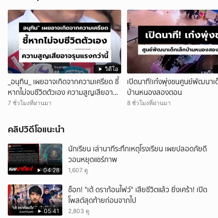
วิดีโอ
_อนุทิน_ เผยอาจเกิดจากความเครียด ชี้
เปิดนาที!เก๋งพุ่งชนศูนย์พัฒนาเด
หากไม่จบชีวิตตัวเอง ความสูญเสียอาจ
บ้านหนองสองตอน
รุนแรงกว่านี้
7 ชั่วโมงที่ผ่านมา
8 ชั่วโมงที่ผ่านมา
คลิปวิดีโอแนะนำ
นักเรียน เล่านาทีระทึกเหตุโรงเรียน เผยปลอดภัยดี
วอนหยุดแชร์ภาพ
04:28
1,607 ดู
ช็อก! "เต้ ดราก้อนไฟว์" เสียชีวิตแล้ว ยิ่งเศร้า! เปิด
โพสต์สุดท้ายก่อนจากไป
05:41
2,803 ดู