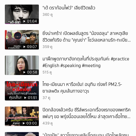
"เต้ ดราก้อนไฟว์" เสียชีวิตแล้ว
360 ดู
01:04
ยิ่งน่าเศร้า! เปิดผลชันสูตร "น้องฮลุน" สาเหตุเสีย
ชีวิตแท้จริง ด้าน "คุณย่า" โชว์เลขหลานรัก-ทะเบียน
รถเคลื่อนร่าง!
09:07
359 ดู
มาฝึกพูดภาษาอังกฤษในที่ประชุมกันค่ะ #practice
#English #speaking #meeting
00:58
515 ดู
ไทย-เมียนมา หารือเข้ม! อนุทิน เร่งแก้ PM2.5-
ยาเสwติx คุมเส้นทางอาวุs
01:51
37 ดู
ปิดกล้องแล้วครับ ซีรีส์พระเอกเรื่องแรกของแพทริค
แฟนๆ ขอ พรุ่งนี้ออนเลยได้ไหม ล่าสุดเคาะชื่อไทย
แล้ว
03:00
439 ดู
“น้องปุ้ย” สาวโรงงานคลิปโดเรมอน เปิดใจหลังซบ