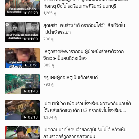
ก่อเหตุ ยิงในโรงเรียนเทพศิรินทร์ นนทบุรี
01:29
1,285 ดู
สุดเศร้า! พบร่าง "เต้ ดราก้อนไฟว์" เสียชีวิตใน
แม่น้ำเจ้าพระยา
01:09
708 ดู
เหตุกราดยิvพารากอน ผู้ป่วยยังรักษาตัวจาก
จิตเวช-เป็นคนดีต่อเนื่อง
01:51
383 ดู
ครู เผยผู้ก่อเหตุเป็นเด็กเรียนดี
793 ดู
01:46
เปิดนาทีชีวิต เพื่อนร่วมโรงเรียนผวาพากันมอบใต้
โต๊ะ หลังเกิดเหตุ เด็ก ม.3 กราดยิvในโรงเรียน
เทพศิรินทร์นนท์ แบบไม่เลือกหน้า เสียงปืนดังสนั่น
02:13
1,304 ดู
หวั่นไหว
เปิดคลิปนาทีโหด! เจ้าของสุนัขรับไม่ได้ หลังเห็น
ลาบราดอร์ถูกลากกลางถนน