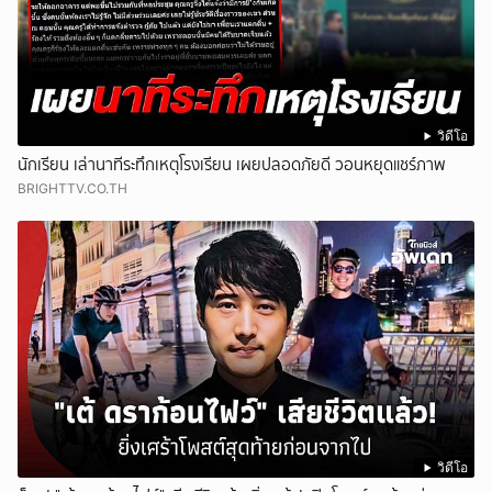
วิดีโอ
นักเรียน เล่านาทีระทึกเหตุโรงเรียน เผยปลอดภัยดี วอนหยุดแชร์ภาพ
BRIGHTTV.CO.TH
วิดีโอ