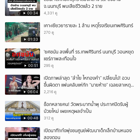
จ.นนทบุรี พบเสียชีวิตแล้ว 2 ราย
00:34
4,331 ดู
เคาะเยียวยารายละ 1 ล้าน เหตุโรงเรียนเทพศิรินทร์
270 ดู
01:33
'ยศชนัน ลงพื้นที่ รร.เทพศิรินทร์ นนทบุรี วอนหยุด
แชร์ภาพสะเทือนใจ
00:51
295 ดู
เปิดภาพล่าสุด “ลำไย ไหทองคำ” เปลี่ยนไป! อวบ
ขึ้นผิดตา แฟนคลับแห่ทัก “นายห้าง” เฉลยสาเหตุ
ชัด!
06:04
2,216 ดู
ช็อกหลายคน! วัดพระบาทน้ำพุ ประกาศปิดรับผู้
ป่วยใหม่ เผยเหตุผลจำเป็น
00:48
312 ดู
เปิดนาที!เก๋งพุ่งชนศูนย์พัฒนาเด็กเล็กบ้านหนอง
สองตอน