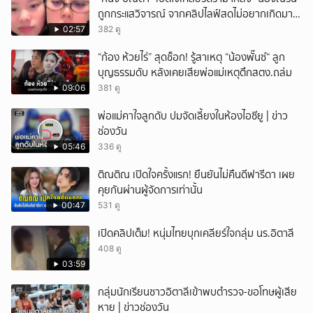
ถูกกระแสวิจารณ์ จากคลิปไลฟ์สดไม่อยากเกิดมา
ยกเลิก
หน้าเหมือนพ่อ
02:57
382 ดู
“ก้อง ห้วยไร่” สุดช็อก! รู้สาเหตุ “น้องพั๊นซ์“ ลูก
บุญธรรมดับ หลังเคยเสียพ่อแม่เหตุตึกสตง.ถล่ม
09:06
381 ดู
พ่อแม่คาใจลูกดับ ปมจัดเลี้ยงในห้องไอซียู | ข่าว
ช่องวัน
05:46
336 ดู
ติณติณ เปิดใจครั้งแรก! ยืนยันไม่คืนดีฟารีดา เผย
คุยกันผ่านผู้จัดการเท่านั้น
00:47
531 ดู
เปิดคลิปเต็ม! หนุ่มไทยบุกเคลียร์ใจกลุ่ม นร.อิตาลี
408 ดู
03:59
กลุ่มนักเรียนชาวอิตาลีเข้าพบตำรวจ-ขอโทษผู้เสีย
หาย | ข่าวช่องวัน