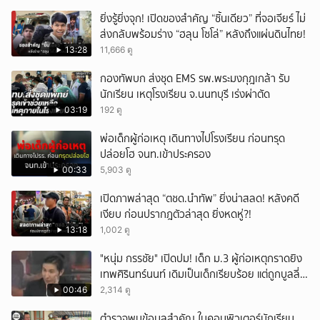
ยิ่งรู้ยิ่งจุก! เปิดของสำคัญ “ชิ้นเดียว” ที่จอเจียร์ ไม่
ส่งกลับพร้อมร่าง “ฮลุน โซโล่” หลังถึงแผ่นดินไทย!
13:28
11,666 ดู
กองทัพบก ส่งชุด EMS รพ.พระมงกุฎเกล้า รับ
นักเรียน เหตุโรงเรียน จ.นนทบุรี เร่งผ่าตัด
03:19
192 ดู
พ่อเด็กผู้ก่อเหตุ เดินทางไปโรงเรียน ก่อนทรุด
ปล่อยโฮ จนท.เข้าประครอง
00:33
5,903 ดู
เปิดภาพล่าสุด “ตชด.นำทัพ” ยิ่งน่าสลด! หลังคดี
เงียบ ก่อนปรากฎตัวล่าสุด ยิ่งหดหู่?!
13:18
1,002 ดู
"หนุ่ม กรรชัย" เปิดปม! เด็ก ม.3 ผู้ก่อเหตุกราดยิง
เทพศิรินทร์นนท์ เดิมเป็นเด็กเรียบร้อย แต่ถูกบูลลี่
หนัก คาดแรงกดดันสะสมกลายเป็นแรงแค้น จนก่อ
00:46
2,314 ดู
เหตุสลด
ตำรวจพบข้อมูลสำคัญ ในคอมพิวเตอร์นักเรียน