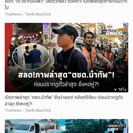
ช็อก! "เต้ ดราก้อนไฟว์" เสียชีวิตแล้ว ยิ่งเศร้า! เปิดโพสต์สุดท้ายก่อนจาก
ไป
ThaiNews - ไทยนิวส์ออนไลน์
วิดีโอ
เปิดภาพล่าสุด “ตชด.นำทัพ” ยิ่งน่าสลด! หลังคดีเงียบ ก่อนปรากฎตัว
ล่าสุด ยิ่งหดหู่?!
ThaiNews - ไทยนิวส์ออนไลน์