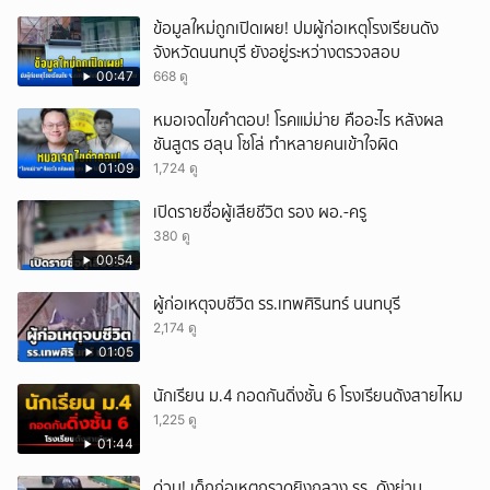
ข้อมูลใหม่ถูกเปิดเผย! ปมผู้ก่อเหตุโรงเรียนดัง
จังหวัดนนทบุรี ยังอยู่ระหว่างตรวจสอบ
00:47
668 ดู
หมอเจดไขคำตอบ! โรคแม่ม่าย คืออะไร หลังผล
ชันสูตร ฮลุน โซโล่ ทำหลายคนเข้าใจผิด
01:09
1,724 ดู
เปิดรายชื่อผู้เสียชีวิต รอง ผอ.-ครู
380 ดู
00:54
ผู้ก่อเหตุจบชีวิต รร.เทพศิรินทร์ นนทบุรี
2,174 ดู
01:05
นักเรียน ม.4 กอดกันดิ่งชั้น 6 โรงเรียนดังสายไหม
1,225 ดู
01:44
ด่วน! เด็กก่อเหตุกราดยิงกลาง รร. ดังย่าน