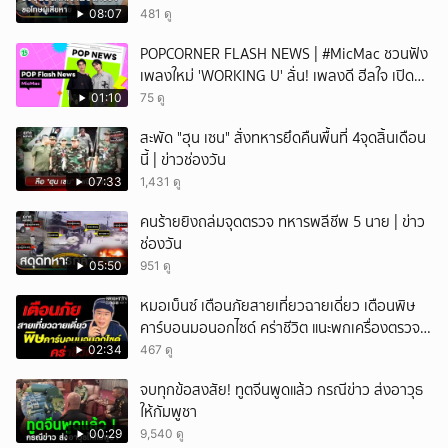
08:07
481 ดู
POPCORNER FLASH NEWS | #MicMac ชวนฟัง
เพลงใหม่ 'WORKING U' ลั่น! เพลงดี ฮีลใจ เปิด
ฟังได้ทุกสถานการณ์
01:10
75 ดู
สะพัด "ฮุน เซน" สั่งทหารยึดคืนพื้นที่ 4จุดสิ้นเดือน
นี้ | ข่าวช่องวัน
07:33
1,431 ดู
คนร้ายยิงถล่มจุดตรวจ ทหารพลีชีพ 5 นาย | ข่าว
ช่องวัน
05:50
951 ดู
หมอเบ็นซ์ เตือนภัยสายเที่ยวฉายเดี่ยว เตือนพิษ
คาร์บอนมอนอกไซด์ คร่าชีวิต แนะพกเครื่องตรวจ
วัดติดตัว
02:34
467 ดู
จบทุกข้อสงสัย! ทูตจีนพูดแล้ว กรณีข่าว ส่งอาวุธ
ให้กัมพูชา
00:29
9,540 ดู