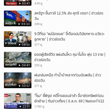
02:41
426 ดู
สหรัฐฯ ขึ้นภาษี 12.5% ส่ง ศุภจี เจรจา | ข่าวช่อง
วัน
03:30
299 ดู
9 ปีที่รอ "แม่น้องเมย" จี้เดือดปมวินัยทหาร-อวัยวะ
ลูกหาย” | ข่าวช่องวัน
08:50
577 ดู
ยอดผู้เสียชีวิต แผ่นดินไหว คุมาโมโตะ พุ่ง 13 ราย |
ข่าวช่องวัน
04:41
255 ดู
ฝนถล่มเหนือ ทำน้ำป่าหลากท่วมฉับพลัน | ข่าว
ช่องวัน
03:57
271 ดู
"โรม" ชี้พิรุธ! คดีโกงสอบล่าช้า จี้อายัดทรัพย์ก่อน
ยักย้าย | ทันข่าวเที่ยง | 6 ส.ค. 69 | NationTV22
22:51
1,790 ดู