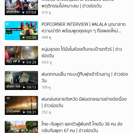
พฤติกรรมไม่เหมาะสม | ข่าวช่องวัน
07:04
415 ดู
POPCORNER INTERVIEW | #ALALA บุกมาสาด
ความน่ารัก พร้อมพูดคุยสนุก ๆ ถึงเพลงใหม่
'ON&OFF'
02:36
466 ดู
หนุ่มสุดงง ได้นั่งในห้องเก็บกระเป๋ารถทัวร์ | ข่าว
ช่องวัน
04:29
404 ดู
ฝนตกถนนลื่น กระบะตู้ทึบพุ่งเข้าร้านชาบู | ข่าวช่อง
วัน
06:13
169 ดู
ฝนถล่มหลายจังหวัด มีฝนตกลงมาอย่างต่อเนื่อง
| ข่าวช่องวัน
06:31
252 ดู
ไทย–กัมพูชา แลกตัวผู้พ้นคดี ไทยรับ 36 คน ส่ง
กลับกัมพูชา 67 คน | ข่าวช่องวัน