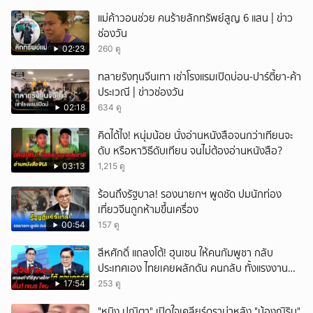
แม่ค้าวอนช่วย คนร้ายลักทรัพย์สูญ 6 แสน | ข่าว
ช่องวัน
02:23
260 ดู
ทลายรังทุนจีนเทา เช่าโรงแรมเปิดบ่อน-ปาร์ตี้ยา-ค้า
ประเวณี | ข่าวช่องวัน
02:18
634 ดู
คิดได้ไง! หนุ่มน้อย นั่งอ่านหนังสือจนกว่าเทียนจะ
ดับ หรือหาวิธีดับเทียน จนไม่ต้องอ่านหนังสือ?
03:13
1,215 ดู
ร้อนถึงรัฐบาล! รองนายกฯ พูดชัด ปมนักท่อง
เที่ยวจีนถูกห้ามขึ้นเครื่อง
00:54
157 ดู
สีหศักดิ์ แถลงโต้! ฮุนเซน ให้คนกัมพูชา กลับ
ประเทศเอง ไทยเคยผลักดัน คนกลับ ทั้งแรงงาน
ถูก-ผิดกฎหมาย
17:54
253 ดู
"หนิง ปณิตา" เปิดใจเคลียร์ดราม่าหลัง "น้องณิริน"