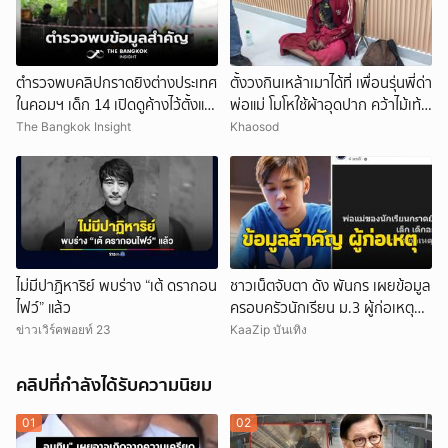
ตำรวจพบคลิปกราดยิงต่างประเทศ
ตั้งวงกินเหล้าเมาได้ที่ เพื่อนรุ่นพี่ด่า
ในคอมฯ เด็ก 14 เปิดดูค้างไว้ตั้งแต่
พ่อแม่ โมโหใช้ผ้าอุดปาก คว้าไม้เท้า
วันที่ 30 ก.ค.
กระหน่ำฟาดเสียชีวิต
The Bangkok Insight
Khaosod
ไม่มีปาฏิหาริย์ พบร่าง “เต้ ดรากอน
ชาวเน็ตจับตา ดัง พันกร เผยข้อมูล
ไฟว์” แล้ว
ครอบครัวนักเรียน ม.3 ผู้ก่อเหตุ
และที่มาอาวุธ
ข่าวเวิร์คพอยท์ 23
KaaZip บันเทิง
คลิปที่กำลังได้รับความนิยม
01
02