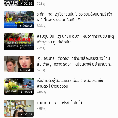
แรงงานเข้าระบบ
02:56
721 ดู
ระทึก! เกิดเหตุใช้อาวุธปืuในโรงเรียนดังนนทบุรี เจ้า
หน้าที่เร่งตรวจสอบข้อเท็จจริง
00:43
836 ดู
หลับวูบเป็นเหตุ! นายก อบต. เผยอาการคนขับ เหตุ
เก๋งพุ่งชน ศูนย์เด็กเล็ก
00:22
296 ดู
ั่"จิน จรินทร์" เดือดจัด! อย่ามาเสือxเรื่องชาวบ้าน
ลั่น ด่าหนู (กวาง รติชา) เหมือนด่าพี่ อย่ามายุ่งกับ
คนของผม จบ!!!
02:49
575 ดู
เร่งตามตัวผู้ต้องสงสัยเอี่ยว 2 พี่น้องรัสเซีย
หายตัว | ข่าวช่องวัน
05:21
405 ดู
แค่คำนี้คำเดียว อะไรก็เป็นไปได้
466 ดู
02:59