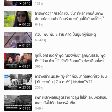
01:10
152 ดู
ใครจะคิดว่า "ศรีริต้า เจนเซ่น" ที่หลายคนคุ้นภาพ
ลักษณ์สวยสง่า เรียบร้อย จะมีมุมโบ๊ะบ๊ะและโก๊ะๆ ให้
ได้อมยิ้มเหมือนกัน งานนี้ทำเอาแฟนๆ ทั้งเอ็นดูทั้ง
00:25
648 ดู
หัวเราะ
ด่วน! พบเพิ่ม 2 ราย คาดเป็นปู่ย่าผู้ก่อเหตุ
5,243 ดู
01:04
จุกในอก! เปิดคำพูด “น้องพั๊นซ์” ลูกบุญธรรม พูด
ถึง “ก้อง ห้วยไร่” เจ้าตัวช็อกหนัก ต้องเลือกโลงให้
ลูก!
09:54
395 ดู
เคราะห์ซ้ำ! นร.ยิv "ปู่-ย่า" ก่อนมาก่อเหตุที่โรงเรียน
| ทันข่าวเย็น | 7 ส.ค. 69 | NationTV22
23:05
205 ดู
แพทย์เปิดผลชันสูตรร่าง "ฮลุน โซโล่" ระบบหัวใจล้ม
เหลว ยังไม่ตัดปมสารพิษทิ้ง
01:32
349 ดู