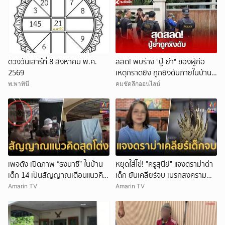
ดวงวันเสาร์ที่ 8 สิงหาคม พ.ศ.
สลด! พบร่าง "ปู่-ย่า" ของผู้ก่อ
2569
เหตุกราดยิง ถูกยิงดับภายในบ้าน
พัก
พ.พาทินี
คมชัดลึกออนไลน์
เพจดัง เปิดภาพ “ธงนาซี” ในบ้าน
หยุดใส่ไข่! "ครูสุนีย์" แจงดราม่าด่า
เด็ก 14 เป็นสัญญาณเตือนแนวคิด
เด็ก ยันเคลียร์จบ เบรกสงคราม
สุดโต่ง
Gen
Amarin TV
Amarin TV