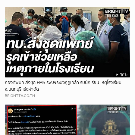
วิดีโอ
กองทัพบก ส่งชุด EMS รพ.พระมงกุฎเกล้า รับนักเรียน เหตุโรงเรียน
จ.นนทบุรี เร่งผ่าตัด
BRIGHTTV.CO.TH