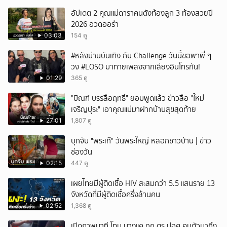
อัปเดต 2 คุณแม่ดาราคนดังท้องลูก 3 ท้องสวยปี
2026 อวดออร่า
03:03
154 ดู
#หลังม่านบันเทิง กับ Challenge วันนี้ขอพาพี่ ๆ
วง #LOSO มาทายเพลงจากเสียงอินโทรกัน!
01:29
365 ดู
"บิณฑ์ บรรลือฤทธิ์" ยอมพูดแล้ว ข่าวลือ "ใหม่
เจริญปุระ" เอาคุณแม่มาฝากบ้านสุขสุดท้าย
27:01
1,807 ดู
บุกจับ "พระเก๊" วันพระใหญ่ หลอกชาวบ้าน | ข่าว
ช่องวัน
02:15
447 ดู
เผยไทยมีผู้ติดเชื้อ HIV สะสมกว่า 5.5 แสนราย 13
จังหวัดที่มีผู้ติดเชื้อครึ่งล้านคน
02:52
1,368 ดู
เปิดภาพนาที โทน บางแค ถูก ตร ปอศ.คุมตัวมาถึง