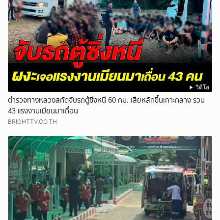
วิดีโอ
ตำรวจทางหลวงสกัดจับรถตู้ซิ่งหนี 60 กม. เสียหลักขึ้นเกาะกลาง รวบ
43 แรงงานเมียนมาเถื่อน
BRIGHTTV.CO.TH