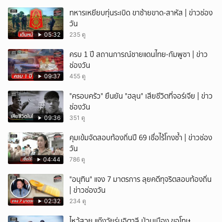
ทหารเหยียบทุ่นระเบิด ขาซ้ายขาด-สาหัส | ข่าวช่อง
วัน
05:32
235 ดู
ครบ 1 ปี สถานการณ์ชายแดนไทย-กัมพูชา | ข่าว
ช่องวัน
09:37
455 ดู
"ครอบครัว" ยืนยัน "ฮลุน" เสียชีวิตที่จอร์เจีย | ข่าว
ช่องวัน
09:36
351 ดู
คุมเข้มจัดสอบท้องถิ่นปี 69 เชื่อไร้โกงซ้ำ | ข่าวช่อง
วัน
04:44
786 ดู
"อนุทิน" แจง 7 มาตรการ ลุยคดีทุจริตสอบท้องถิ่น
| ข่าวช่องวัน
02:32
234 ดู
ไหว้สวย แก๊งวัยรุ่นอิตาลี ป่วนเมือง ขอโทษ