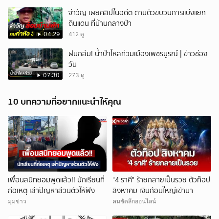
จ่าวัญ เผยคลิปในอดีต ตามตัวขบวนการแบ่งแยก
ดินแดน ที่บ้านกลางป่า
04:29
412 ดู
ฝนถล่ม! น้ำป่าไหลท่วมเมืองเพชรบูรณ์ | ข่าวช่อง
วัน
07:30
273 ดู
10 บทความที่อยากแนะนำให้คุณ
เพื่อนสนิทยอมพูดแล้ว!! นักเรียนที่
"4 ราศี" ร้ายกลายเป็นรวย ตัวท็อป
ก่อเหตุ เล่าปัญหาส่วนตัวให้ฟัง
สิงหาคม เงินก้อนใหญ่เข้ามา
มุมข่าว
คมชัดลึกออนไลน์