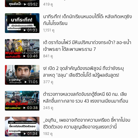
05:52
419 ดู
นาทีระทึก! เด็กนักเรียนหมอบใต้โต๊ะ หลังเกิดเหตุยิง
กันในโรงเรียน
01:33
1,151 ดู
เต้ ดราก้อนไฟว์ มีหินปริศนาถ่วงกระเป๋า? ลอ-ยน้ำ
เจ้าพระยา ใต้สะพานพระราม 7
03:46
841 ดู
ึ้ง! เปิด 2 จุดสำคัญต้องรอพิสูจน์ ถึงว่ายังระบุ
สาเหตุ “ฮลุน” เสียชีวิตไม่ได้ แม้รู้ผลชันสูตร!
11:05
377 ดู
ตำรวจทางหลวงสกัดจับรถตู้ซิ่งหนี 60 กม. เสีย
หลักขึ้นเกาะกลาง รวบ 43 แรงงานเมียนมาเถื่อน
03:38
245 ดู
_อนุทิน_ เผยอาจเกิดจากความเครียด ชี้หากไม่จบ
ชีวิตตัวเอง ความสูญเสียอาจรุนแรงกว่านี้
01:34
192 ดู