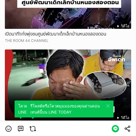
วิดีโอ
เปิดนาที!เก๋งพุ่งชนศูนย์พัฒนาเด็กเล็กบ้านหนองสองตอน
THE ROOM 44 CHANNEL
โควตมุมมองของคุณผ่านคอนเทนต์นี้บน
รีโพสต์หรือโควตมุมมองของคุณผ่านคอน
LINE TODAY
เทนต์นี้บน LINE TODAY
วิดีโอ
เปิดคลิปนาทีโหด! เจ้าของสุนัขรับไม่ได้ หลังเห็นลาบราดอร์ถูกลากกลาง
ถนน