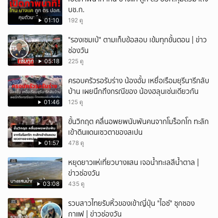
บช.ก.
01:10
192 ดู
"รองเซมเบ้" ตามเก็บข้อสอบ เข้มทุกขั้นตอน | ข่าว
ช่องวัน
05:18
225 ดู
ครอบครัวรอรับร่าง น้องอั้ม เหยื่อเรือมยุรีนารีกลับ
บ้าน เผยนึกถึงกรณีของ น้องฮลุนเช่นเดียวกัน
01:46
125 ดู
ขั้นวิกฤต คลื่นอพยพนับพันคนจากโมร็อกโก ทะลัก
เข้าดินแดนเซวตาของสเปน
01:57
478 ดู
หยุดยาวแห่เที่ยวบางแสน เจอน้ำทะเลสีน้ำตาล |
ข่าวช่องวัน
03:08
435 ดู
รวบสาวไทยรับหิ้วของเข้าญี่ปุ่น "ไอซ์" ซุกซอง
กาแฟ | ข่าวช่องวัน