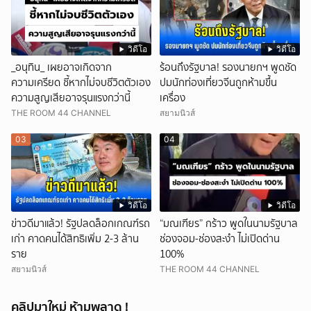
วิดีโอ
วิดีโอ
_อนุทิน_ เผยอาจเกิดจาก
ร้อนถึงรัฐบาล! รองนายกฯ พูดชัด
ความเครียด ชี้หากไม่จบชีวิตตัวเอง
ปมนักท่องเที่ยวจีนถูกห้ามขึ้น
ความสูญเสียอาจรุนแรงกว่านี้
เครื่อง
THE ROOM 44 CHANNEL
สยามนิวส์
03
04
วิดีโอ
วิดีโอ
ข่าวดีมาแล้ว! รัฐปลดล็อกเกณฑ์รถ
“มณเฑียร” กร้าว พูดในนามรัฐบาล
เก่า คาดคนได้สิทธิเพิ่ม 2-3 ล้าน
ช่องจอม-ช่องสะงำ ไม่เปิดด่าน
ราย
100%
สยามนิวส์
THE ROOM 44 CHANNEL
คลิปมาใหม่ ห้ามพลาด !