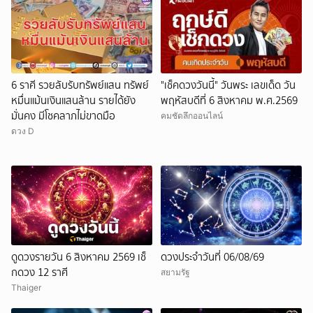
6 ราศี รวยลับรับทรัพย์แสน ทรัพย์
"เช็คดวงวันนี้" วันพระ เลขเด็ด วัน
หมื่นแม้นเงินแสนล้าน รายได้ยัง
พฤหัสบดีที่ 6 สิงหาคม พ.ศ.2569
มั่นคง มีโชคลาภไม่ขาดมือ
คมชัดลึกออนไลน์
ดวง D
ดูดวงรายวัน 6 สิงหาคม 2569 เช็
ดวงประจำวันที่ 06/08/69
กดวง 12 ราศี
สยามรัฐ
Thaiger