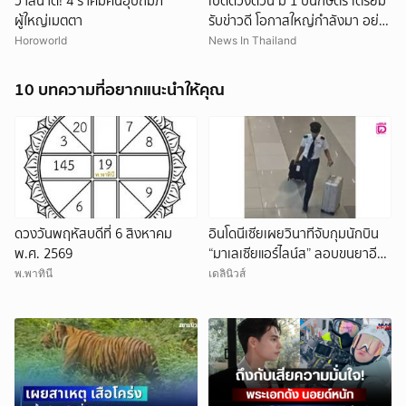
วาสนาดี! 4 ราศีมีคนอุปถัมภ์
เปิดดวงด่วน มี 1 ปีนักษัตร เตรียม
ผู้ใหญ่เมตตา
รับข่าวดี โอกาสใหญ่กำลังมา อย่า
ปล่อยให้หลุดมือ
Horoworld
News In Thailand
10 บทความที่อยากแนะนำให้คุณ
ดวงวันพฤหัสบดีที่ 6 สิงหาคม
อินโดนีเซียเผยวินาทีจับกุมนักบิน
พ.ศ. 2569
“มาเลเซียแอร์ไลน์ส” ลอบขนยาอี
26 กก.(คลิป)
พ.พาทินี
เดลินิวส์