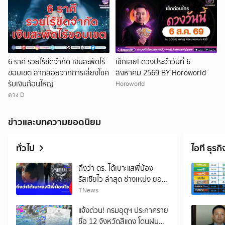
6 ราศี รวยไร้ขีดจำกัด เงินสะพัดไร้
เช็กเลย! ดวงประจำวันที่ 6
ขอบเขต ลาภลอยจากการเสี่ยงโชค
สิงหาคม 2569 BY Horoworld
รับเงินก้อนใหญ่
Horoworld
ดวง D
ข่าวและบทความยอดนิยม
ทั่วไป
ไอที ธุรกิ
ถึงว่า ตร. ได้เบาะแสพี่น้อง
รัสเซียไว ล่าสุด ช่างเหน่ง ยอม
พูดแล้ว
TNews
แจ้งด่วน! กรมอุตุฯ ประกาศราย
ชื่อ 12 จังหวัดสีแดง โดนฝน