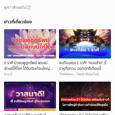
ดูข่าวต้นฉบับ
ข่าวที่เกี่ยวข้อง
6 ราศี บัวชมพูชูทรัพย์ พระแม่
สะเทือนแรง 1 ราศี! "หมอช้าง" ชี้
ลักษมีให้โชค ได้รับเงินก้อนใหญ่
ราหูทิ้งทวน ออกฤทธิ์เดือนนี้
ลาภลอยฟลุกๆ
ดวง D
ThaiNews - ไทยนิวส์ออนไลน์
ยกเลิก