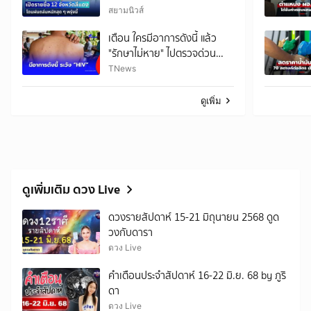
ถล่มหนักสุด พรุ่งนี้
สยามนิวส์
เตือน ใครมีอาการดังนี้ แล้ว
"รักษาไม่หาย" ไปตรวจด่วน
ระวัง HIV
TNews
ดูเพิ่ม
ดูเพิ่มเติม ดวง Live
ดวงรายสัปดาห์ 15-21 มิถุนายน 2568 ดูด
วงกับดารา
ดวง Live
คำเตือนประจำสัปดาห์ 16-22 มิ.ย. 68 by ภูริ
ดา
ดวง Live