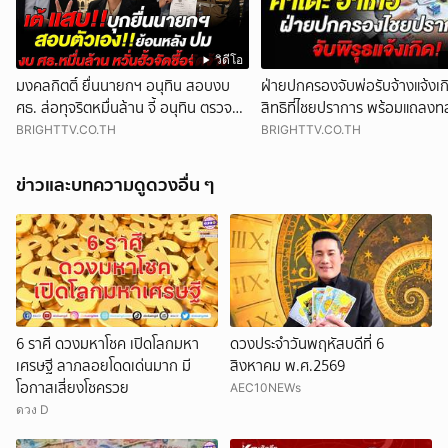
วิดีโอ
มงคลกิตติ์ ยื่นนายกฯ อนุทิน สอบงบ
ฝ่ายปกครองจับพ่อรับจ้างแจ้งเ
ศธ. ส่อทุจริตหมื่นล้าน จี้ อนุทิน ตรวจ
สิทธิที่ไชยปราการ พร้อมแถลงท
สอบตัวเองสมัยดูแล ศธ.
ทุจริต บัตร 10 ปี ที่แม่สอด
BRIGHTTV.CO.TH
BRIGHTTV.CO.TH
ข่าวและบทความดูดวงอื่น ๆ
6 ราศี ดวงมหาโชค เปิดโลกมหา
ดวงประจำวันพฤหัสบดีที่ 6
เศรษฐี ลาภลอยโดดเด่นมาก มี
สิงหาคม พ.ศ.2569
โอกาสเสี่ยงโชครวย
AEC10NEWs
ดวง D