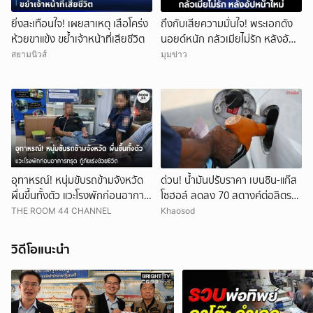
ยิ่งสะเทือนใจ! เผยสาเหตุ เสือโคร่ง
ถึงกับเสียความมั่นใจ! พระเอกดัง
ห้วยขาแข้ง ขย้ำเจ้าหน้าที่เสียชีวิต
นอยด์หนัก กลัวเมียไม่รัก หลังอัป
หน้าใหม่
สยามนิวส์
มุมข่าว
อุทาหรณ์! หนุ่มขับรถข้ามจังหวัด
ด่วน! น้ำมันปรับราคา เบนซิน-แก๊ส
ผื่นขึ้นทั้งตัว แวะโรงพักก่อนอาการ
โซฮอล์ ลดลง 70 สตางค์ต่อลิตร
ทรุด กู้ภัยเร่งช่วยชีวิต
ส่วนดีเซลราคาคงเดิม
THE ROOM 44 CHANNEL
Khaosod
วิดีโอแนะนำ