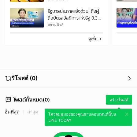
รัฐบาลประกาศแจ้งด่วน! ถึงผู้
ถือบัตรสวัสดิการแห่งรัฐ 8.3
แสนคน
สยามนิวส์
ดูเพิ่ม
รีโพสต์ (0)
โพสต์ทั้งหมด(0)
สร้างโพสต์
ฮิตที่สุด
ล่าสุด
โควตมุมมองของคุณผ่านคอนเทนต์นี้บน
LINE TODAY