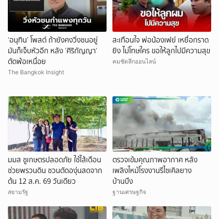
‘อนุทิน’ โพสต์ ถ้ายังคงวิ่งชนอยู่
สะเทือนใจ พ่อน้องเฟย์ เหยื่อกราด
มันก็เจ็บหัวอีก หลัง ‘ศิริกัญญา’
ยิง ไม่โทษใคร ขอให้ลูกไปมีความสุข
ตัดพ้อเหนื่อย
คมชัดลึกออนไลน์
The Bangkok Insight
มมส ชูเกษตรปลอดภัย ใช้ไส้เดือน
ตรวจเข้มคุณภาพอากาศ หลัง
ช่วยพรวนดิน ชวนตัดองุ่นสดจาก
เพลิงไหม้โรงงานรีไซเคิลยาง
ต้น 12 ส.ค. 69 วันเดียว
บ้านบึง
สยามรัฐ
ฐานเศรษฐกิจ