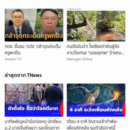
กตช. ชื่นชม ‘เรวัช’ กล้าจุดประเด็น
คนตัดมันบ้า! โซเชียลด่ายับผู้จัด
ครูพกปืน
งานวิ่งเทรล "ดอยสุเทพ" จ้างคน
ตัดต้นไม้ปรับเส้นทางในเขตอุทยา
Amarin TV
Manager Online
นฯ อ้างเข้าใจผิด
ล่าสุดจาก TNews
นาทีเผชิญหน้ามือก่อเหตุ นักเรียน
เตือน 4 ราศี รักสามเส้าทำพิษ-
ม.2 บาดเจ็บยังผวา รอดโดนถาก
เพื่อนหักหลัง รุมเร้าสัปดาห์นี้