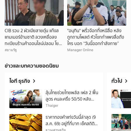
CIB รวบ 2 ผัวเมียสายตุ๋น แก๊งส
"อนุทิน" พริ้วจ๊อกกิ้งหนีสื่อ หลัง
แกมเมอร์ข้ามชาติ ลวงเหยื่อลง
ถูกถามโพสต์ หัวโขกกำแพงสื่อถึง
ทะเบียนร้านค้าออนไลน์ปลอม โยง
ใคร บอก “วันนี้ออกกำลังกาย”
กว่า 600 คดี เสียหายทะลุ 23 ล้าน
สยามรัฐ
Manager Online
ข่าวและบทความยอดนิยม
ไอที ธุรกิจ
ทั่วไป
ลุ้นไทยช่วยไทยพลัส เฟส 2 ฟื้น
สูตร คนละครึ่ง 50/50 หลัง
ประชาชนบ่นคำนวณยาก
Thaiger
ราคาทองคำแท่งวันนี้ล่าสุด (9
ส.ค. 69) อยู่ที่กี่บาท เช็คสถิติ
การปรับขึ้น-ลง
ฐานเศรษฐกิจ