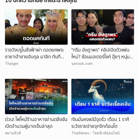
10 บทความที่อยากแนะนำให้คุณ
ราชวังบรูไนสั่งฟ้าผ่า ถอดยศพระ
"กรีน อัษฎาพร" คลิปเปิดตัวแฟน
ชายาเจ้าชายอับดุล มาลิก ทันที
ใหม่? ซ้อนมอเตอร์ไซค์ อุ๊ยๆ หนุ่ม
อ้างพฤติกรรมกระทบพระเกียรติ
หน้าคุ้นๆ
Thaiger
sanook.com
ราชวงศ์
ด่วน! ไฟไหม้ร้านอาหารย่านตลิ่งชัน
เงินมั่นคงแต่มีจุดรั่ว เตือน 1 ราศี
เปิดจำนวนผู้บาดเจ็บล่าสุด
ระวังรายจ่ายจุกจิกก้อนโต
สยามนิวส์
ThaiNews - ไทยนิวส์ออนไลน์