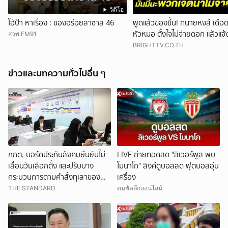
วิดีโอ
โอ้ป้า หาเรื่อง : ของอร่อยลาซาล 46
พูดแล้วของขึ้น! ทนายหงส์ เดือด 
หัวหมอ ตั้งใจไม่จ่ายดอก แล้วแจ
สวพ.FM91
มาจับเจ้าหนี้
BRIGHTTV.CO.TH
ข่าวและบทความทั่วไปอื่น ๆ
กกต. บอร์ดประกันสังคมยืนยันไม่
LIVE ถ่ายทอดสด "ลิเวอร์พูล พบ
เลื่อนวันเลือกตั้ง และปรับบาง
โมนาโก" ลิงค์ดูบอลสด ฟุตบอลอุ่น
กระบวนการตามคำสั่งทุเลาของ
เครื่อง
ศาล
THE STANDARD
คมชัดลึกออนไลน์