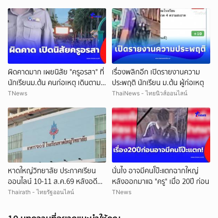
ผิดคาดมาก เผยนิสัย "ครูอรสา" ที่
เรื่องพลิกอีก เปิดรายงานความ
นักเรียนม.ต้น คนก่อเหตุ เดินตาม
ประพฤติ นักเรียน ม.ต้น ผู้ก่อเหตุ
หา
TNews
ThaiNews - ไทยนิวส์ออนไลน์
หาดใหญ่วิทยาลัย ประกาศเรียน
นั่นไง อาจมีคนโป๊ะแตกฉากใหญ่
ออนไลน์ 10-11 ส.ค.69 หลังอดีต
หลังออกมาแฉ "ครู" เมื่อ 20ปี ก่อน
ครูต่างชาติขู่ยิง
Thairath - ไทยรัฐออนไลน์
TNews