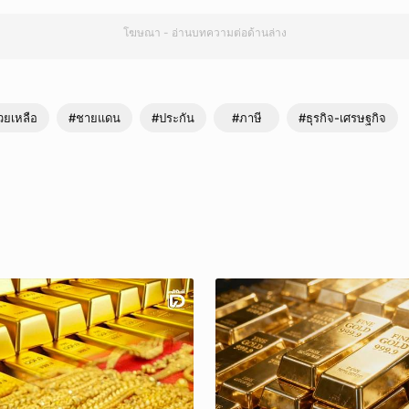
โฆษณา - อ่านบทความต่อด้านล่าง
วยเหลือ
#ชายแดน
#ประกัน
#ภาษี
#ธุรกิจ-เศรษฐกิจ