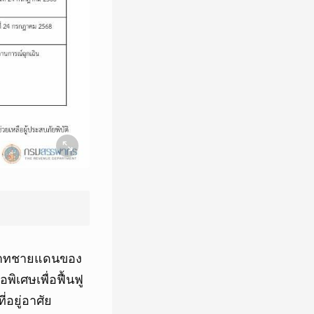
ิพาทชายแดนของ
ิเศษเพื่อฟื้นฟู
่อยู่อาศัย