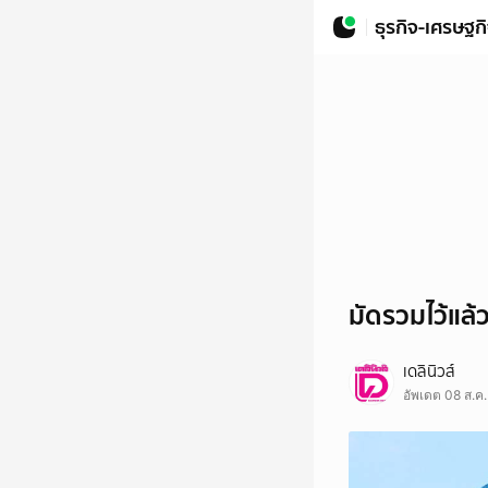
ธุรกิจ-เศรษฐก
มัดรวมไว้แล้
เดลินิวส์
อัพเดต 08 ส.ค.