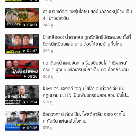
งานบวชเดือด! วัยรุ่นไล่ชน-ชักปืนกลางหมู่บ้าน เจ็บ
4 | ข่าวช่องวัน
04:31
248 ดู
ป้าเหลืออด! น้ำตาคลอ ถูกตัดสิทธิบัตรคนจน ทั้งที่
ติดหนี้เหยียบแสน ถาม ต้องให้ขายบ้านทิ้งไหม
04:42
356 ดู
ทอ.เดินหน้าแผนจัดหาเครื่องบินขับไล่ "กริพเพน"
ครบ 1 ฝูงบิน เพื่อเสริมเขี้ยวเล็บ-ตอบโจทย์รบสมัย
ใหม่
08:26
306 ดู
โฆษก ตร. แจงคดี "ฮลุน โซโล่" ดับที่จอร์เจีย ยัน
กฎหมาย ม.115 เป็นเพียงกรอบสอบสวน ยังไม่
สรุปสาเหตุ
02:54
516 ดู
ช็อกวงการ! ก้อง ปิยะ โพสต์อาลัย จอเจ จากไป
กะทันหัน แฟนคลับใจหาย
00:36
575 ดู