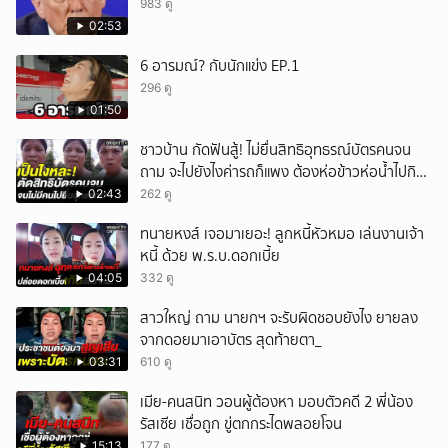
983 ดู
02:53
6 อารมณ์? กับนักแข่ง EP.1
296 ดู
01:50
ชาวบ้าน กัดฟันสู้! ไม่ยื่นสิทธิอุทธรณ์บัตรคนจน
ถาม จะไปยังไงค่ารถก็แพง ต้องห่อข้าวห่อน้ำไปกิน
อีก
02:43
262 ดู
ทนายหงส์ เจอมาเยอะ! ลูกหนี้หัวหมอ เล่นงานเจ้า
หนี้ ด้วย พ.ร.บ.ดอกเบี้ย
04:05
332 ดู
สาวใหญ่ ถาม นายกฯ จะรับผิดชอบยังไง ยายลง
จากดอยมาเอาบัตร สุดท้ายตา_
03:31
610 ดู
เมีย-คนสนิท วอนผู้ต้องหา มอบตัวคดี 2 พี่น้อง
รัสเซีย เชื่อถูก ขู่ตกกระไดพลอยโจน
15:13
177 ดู