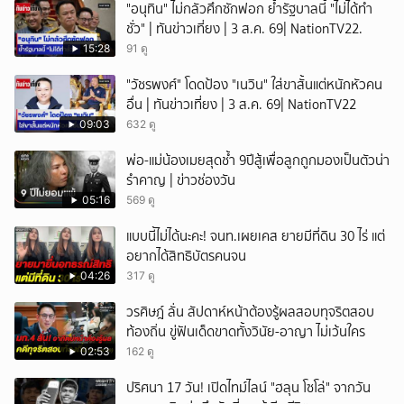
"อนุทิน" ไม่กลัวศึกซักฟอก ย้ำรัฐบาลนี้ "ไม่ได้ทำ
ชั่ว" | ทันข่าวเที่ยง | 3 ส.ค. 69| NationTV22.
15:28
91 ดู
"วัชรพงศ์" โดดป้อง "เนวิน" ใส่ขาสั้นแต่หนักหัวคน
อื่น | ทันข่าวเที่ยง | 3 ส.ค. 69| NationTV22
09:03
632 ดู
พ่อ-แม่น้องเมยสุดช้ำ 9ปีสู้เพื่อลูกถูกมองเป็นตัวน่า
รำคาญ | ข่าวช่องวัน
05:16
569 ดู
แบบนี้ไม่ได้นะคะ! จนท.เผยเคส ยายมีที่ดิน 30 ไร่ แต่
อยากได้สิทธิบัตรคนจน
04:26
317 ดู
วรศิษฎ์ ลั่น สัปดาห์หน้าต้องรู้ผลสอบทุจริตสอบ
ท้องถิ่น ขู่ฟันเด็ดขาดทั้งวินัย-อาญา ไม่เว้นใคร
02:53
162 ดู
ปริศนา 17 วัน! เปิดไทม์ไลน์ "ฮลุน โซโล่" จากวัน