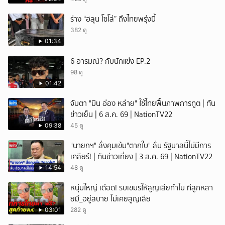
ร่าง “ฮลุน โซโล่” ถึงไทยพรุ่งนี้
382 ดู
01:34
6 อารมณ์? กับนักแข่ง EP.2
98 ดู
01:42
จับตา "มิน อ่อง หล่าย" ใช้ไทยฟื้นภาพการทูต | ทัน
ข่าวเย็น | 6 ส.ค. 69 | NationTV22
09:38
45 ดู
"นายกฯ" สั่งคุมเข้ม"ตากใบ" ลั่น รัฐบาลนี้ไม่มีการ
เคลียร์! | ทันข่าวเที่ยง | 3 ส.ค. 69 | NationTV22
14:54
48 ดู
หนุ่มใหญ่ เดือด! รบเขมรให้สูญเสียทำไม ทีลูกหลา
ยมึ_อยู่สบาย ไม่เคยสูญเสีย
03:01
282 ดู