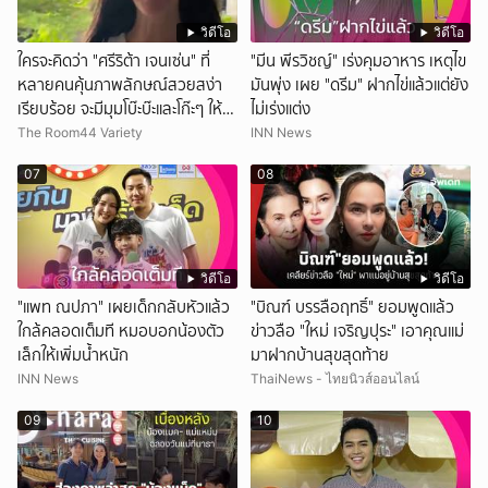
วิดีโอ
วิดีโอ
ใครจะคิดว่า "ศรีริต้า เจนเซ่น" ที่
"มีน พีรวิชญ์" เร่งคุมอาหาร เหตุไข
หลายคนคุ้นภาพลักษณ์สวยสง่า
มันพุ่ง เผย "ดรีม" ฝากไข่แล้วแต่ยัง
เรียบร้อย จะมีมุมโบ๊ะบ๊ะและโก๊ะๆ ให้ได้
ไม่เร่งแต่ง
อมยิ้มเหมือนกัน งานนี้ทำเอาแฟนๆ
The Room44 Variety
INN News
ทั้งเอ็นดูทั้งหัวเราะ
07
08
วิดีโอ
วิดีโอ
"แพท ณปภา" เผยเด็กกลับหัวแล้ว
"บิณฑ์ บรรลือฤทธิ์" ยอมพูดแล้ว
ใกล้คลอดเต็มที หมอบอกน้องตัว
ข่าวลือ "ใหม่ เจริญปุระ" เอาคุณแม่
เล็กให้เพิ่มน้ำหนัก
มาฝากบ้านสุขสุดท้าย
INN News
ThaiNews - ไทยนิวส์ออนไลน์
09
10