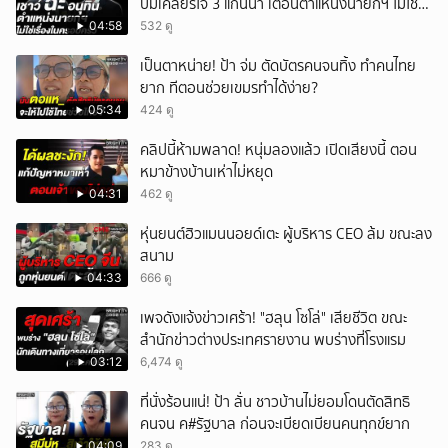
ปมเคลียร์ใจ 3 แกนนำ เตือนตำแหน่งนายกฯ ไม่ใช่
เรื่องในครอบครัว
04:58
532 ดู
เป็นตาหน่าย! ป้า จ่ม ตัดบัตรคนจนทิ้ง ทำคนไทย
ยาก ทีตอนช่วยเขมรทำได้ง่าย?
05:34
424 ดู
คลิปนี้ห้ามพลาด! หนุ่มลองแล้ว เปิดเสียงนี้ ตอน
หมาข้างบ้านเห่าไม่หยุด
04:31
462 ดู
หุ่นยนต์ฮิวแมนนอยด์เตะ ผู้บริหาร CEO ล้ม ขณะลง
สนาม
04:33
666 ดู
เพจดังแจ้งข่าวเศร้า! "ฮลุน โซโล่" เสียชีวิต ขณะ
สำนักข่าวต่างประเทศรายงาน พบร่างที่โรงแรม
03:12
6,474 ดู
ที่นั่งร้อนแน่! ป้า ลั่น ชาวบ้านไม่ยอมโดนตัดสิทธิ
คนจน ค#รัฐบาล ก่อนจะเบียดเบียนคนทุกข์ยาก
04:09
283 ดู