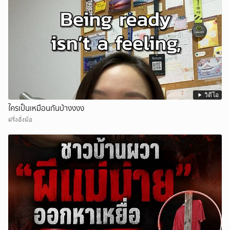
วิดีโอ
ใครเป็นเหมือนกันบ้างงงง
ฝรั่งอั่งม้อ