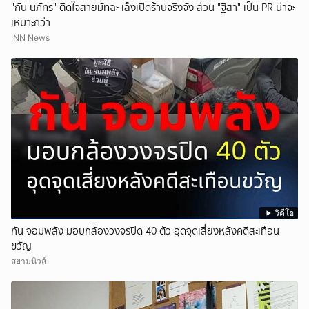
"กัน นภัทร" ติดใจสายมัทฉะ เล็งเปิดร้านจริงจัง ส่วน "ฐิสา" เป็น PR น่าจะ
เหมาะกว่า
INN News
วิดีโอ
กัน จอมพลัง มอบกล้องวงจรปิด 40 ตัว อุดจุดเสี่ยงหลังคดีสะเทือน
ขวัญ
สยามนิวส์