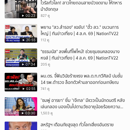
ไวรัลทั่วโลก! สาวไทยถอนสายบัวงดงาม ให้ทหาร
ม้าอังกฤษ
00:23
827 ดู
พยาน "สว.สำรอง" แฉยับ! "ฮั้ว สว." ขบวนการ
ใหญ่ | ทันข่าวเที่ยง | 4 ส.ค. 69 | NationTV22
20:55
112 ดู
"ธรรมนัส" ลงพื้นที่ไฟไหม้! ช่วยชุมชนคลองนาง
หงส์ | ทันข่าวเที่ยง | 4 ส.ค. 69 | NationTV22
07:34
205 ดู
ผบ.ตร. จี้ฟันวินัยร้ายแรง พล.ต.ท.ทวีศิลป์ ปมชั้น
14 รพ.ตำรวจ ล็อกตัวห้ามลาออกก่อนเกษียณ
02:55
741 ดู
”ชมพู่ อารยา“ ยิ้ม “เจ๊เกล“ มีแววเป็นนักดนตรี หลัง
เล่นกลอง มองเป็นไปตามวัยอายุน้อยร้อยความ
สามารถ
03:30
1,503 ดู
สหรัฐฯ เตือนภัยสูงสุด ทั่วโลกเสี่ยงอันตราย