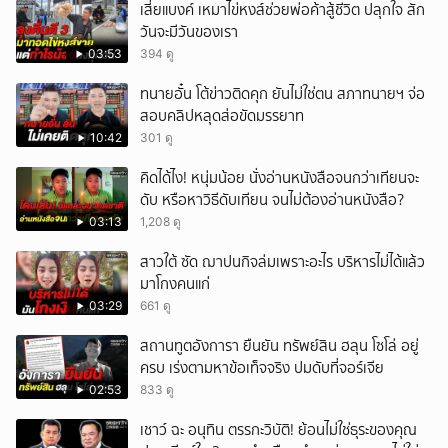
เสี่ยแบงค์ เหมาไข่หงส์ช่วยพ่อค้าสู้ชีวิต ปลุกใจ สัก
วันจะมีวันของเรา
03:53
394 ดู
ทนายอั๋น โต้ข่าวติดคุก ยันไม่ใช่ตน สภาทนายฯ จ่อ
สอบคลิปหลุดส่อขัดมรรยาท
10:42
301 ดู
คิดได้ไง! หนุ่มน้อย นั่งอ่านหนังสือจนกว่าเทียนจะ
ดับ หรือหาวิธีดับเทียน จนไม่ต้องอ่านหนังสือ?
03:13
1,208 ดู
สาวใต้ ซัด ฌาปนกิจล่มเพราะอะไร บริหารไม่ได้แล้ว
มาโกงคนแก่
03:29
661 ดู
สถานทูตอังการา ยืนยัน ทรัพย์สิน ฮลุน โซโล่ อยู่
ครบ เร่งตามหาข้อเท็จจริง ปมดับที่จอร์เจีย
02:53
833 ดู
เชาว์ ฉะ อนุทิน ตรรกะวิบัติ! ย้อนไม่ใช่ธุระของคุณ