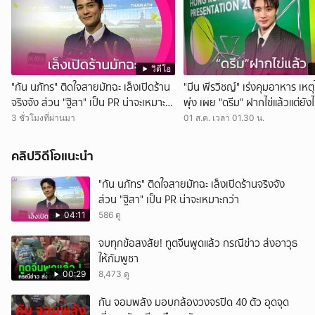
วิดีโอ
"กัน นภัทร" ติดใจสายมัทฉะ เล็งเปิดร้าน
"มีน พีรวิชญ์" เร่งคุมอาหาร เหตุ
จริงจัง ส่วน "ฐิสา" เป็น PR น่าจะเหมาะ
พุ่ง เผย "ดรีม" ฝากไข่แล้วแต่ยังไม
กว่า
แต่ง
3 ชั่วโมงที่ผ่านมา
01 ส.ค. เวลา 01.30 น.
คลิปวิดีโอแนะนำ
"กัน นภัทร" ติดใจสายมัทฉะ เล็งเปิดร้านจริงจัง
ส่วน "ฐิสา" เป็น PR น่าจะเหมาะกว่า
04:11
586 ดู
จบทุกข้อสงสัย! ทูตจีนพูดแล้ว กรณีข่าว ส่งอาวุธ
ให้กัมพูชา
00:29
8,473 ดู
กัน จอมพลัง มอบกล้องวงจรปิด 40 ตัว อุดจุด