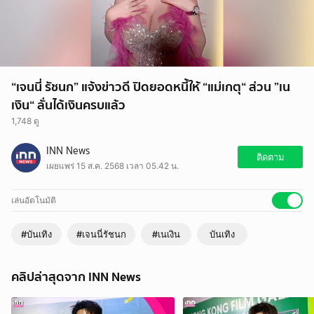
“เจนนี่ รัชนก” แจ้งข่าวดี ปิดยอดหนี้ให้ “แม่เกตุ“ ส่วน ”เน
เงิน“ ลั่นได้เงินครบแล้ว
1,748 ดู
INN News
ติดตาม
เผยแพร่ 15 ส.ค. 2568 เวลา 05.42 น.
เล่นอัตโนมัติ
#บันเทิง
#เจนนี่รัชนก
#เนเงิน
บันเทิง
คลิปล่าสุดจาก INN News