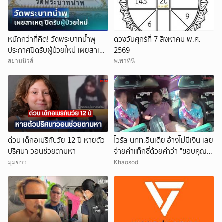
หนักกว่าที่คิด! วัดพระบาทน้ำพุ
ดวงวันศุกร์ที่ 7 สิงหาคม พ.ศ.
ประกาศปิดรับผู้ป่วยใหม่ เผยสาเหตุ
2569
สุดสะเทือนใจ
สยามนิวส์
พ.พาทินี
ด่วน เด็กอเมริกันวัย 12 ปี หายตัว
ไวรัล นทท.อินเดีย อ้างไม่มีเงิน เลย
ปริศนา วอนช่วยตามหา
จ่ายค่าแท็กซี่ด้วยคำว่า "ขอบคุณ"
คนขับอึ้ง แห่วิจารณ์
มุมข่าว
Khaosod