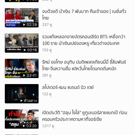
ยกเลิก
จบด้วยดี นำเงิน 7 พันบาท คืนเจ้าของ | เนชั่นทั่ว
ไทย
02:39
237 ดู
รวบแก๊งหลอกขายบัตรคอนเสิร์ต BTS เหยื่อกว่า
100 ราย นำเงินเปย์ของหรู-เที่ยวต่างประเทศ
02:18
153 ดู
รัศม์ ขอโทษ อนุทิน ปมติเพลงเถียนมี่มี่ ชี้สัมพันธ์
ไทย-จีนหวานชื่น แต่หวั่นไทยโดนกดดันหนัก
03:41
261 ดู
สไปเดอร์-แมน แบรนด์ นิว เดย์
122 ดู
ตัวอย่าง
เปิดประวัติ "ฮลุน โซโล่" ยูทูบเบอร์สายแบกเป้ ก่อน
ครอบครัวประกาศตามหาที่จอร์เจีย
03:20
1,017 ดู