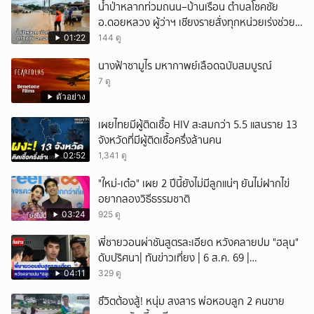
น้ำป่าหลากท่วมถนน–บ้านเรือน ตำบลโชคชัย
อ.ดอยหลวง ผู้ว่าฯ เชียงรายสั่งทุกหน่วยเร่งช่วย
เหลือประชาชน
01:22
144 ดู
นางฟ้าซามูไร มหากาพย์เลือดฉบับสมบูรณ์
7 ดู
ตัวอย่าง
เผยไทยมีผู้ติดเชื้อ HIV สะสมกว่า 5.5 แสนราย 13
จังหวัดที่มีผู้ติดเชื้อครึ่งล้านคน
02:52
1,341 ดู
"ใหม่-เต๋อ" เผย 2 ปีนี้ยังไม่มีลูกแน่ๆ ยันไม่ฝากไข่
อยากลองวิธีธรรมชาติ
03:24
925 ดู
พี่ชายวอนผ่าชันสูตรละเอียด หวังคลายปม "ฮลุน"
ดับปริศนา| ทันข่าวเที่ยง | 6 ส.ค. 69 |
NationTV22
04:11
329 ดู
ชึวิตต้องสู้! หนุ่ม สงสาร พ่อหอบลูก 2 คนขาย