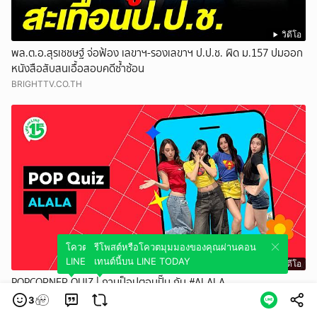
วิดีโอ
พล.ต.อ.สุรเชชษฐ์ จ่อฟ้อง เลขาฯ-รองเลขาฯ ป.ป.ช. ผิด ม.157 ปมออก
หนังสือสับสนเอื้อสอบคดีซ้ำซ้อน
BRIGHTTV.CO.TH
โควตมุมมองของคุณผ่านคอนเทนต์นี้บน
รีโพสต์หรือโควตมุมมองของคุณผ่านคอน
LINE TODAY
เทนต์นี้บน LINE TODAY
วิดีโอ
POPCORNER QUIZ | ถามป็อปตอบปั๊บ กับ #ALALA
POPCORNER
3