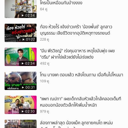
ใครเป็นเหมือนกันบ้างงงง
64 ดู
02:34
ก้อง ห้วยไร่ แจ้งข่าวเศร้า 'น้องพั้นช์' ลูกสาว
บุญธรรม เสียชีวิตจากอุบัติเหตุทางรถยนต์
01:22
228 ดู
"มีน พีรวิชญ์" เร่งคุมอาหาร เหตุไขมันพุ่ง เผย
"ดรีม" ฝากไข่แล้วแต่ยังไม่เร่งแต่ง
02:34
492 ดู
โทน บางแค ตอบแล้ว หลังโดนถาม เมื่อคืนไปไหนมา
109 ดู
00:31
"แพท ณปภา" เผยเด็กกลับหัวแล้วใกล้คลอดเต็มที
หมอบอกน้องตัวเล็กให้เพิ่มน้ำหนัก
02:30
979 ดู
ส่องภาพล่าสุด น้องแม็ค ลูกชายคนโต แหม่ม