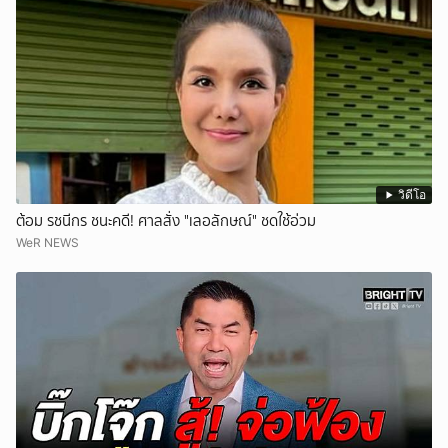
วิดีโอ
ต้อม รชนีกร ชนะคดี! ศาลสั่ง "เลอลักษณ์" ชดใช้อ่วม
WeR NEWS