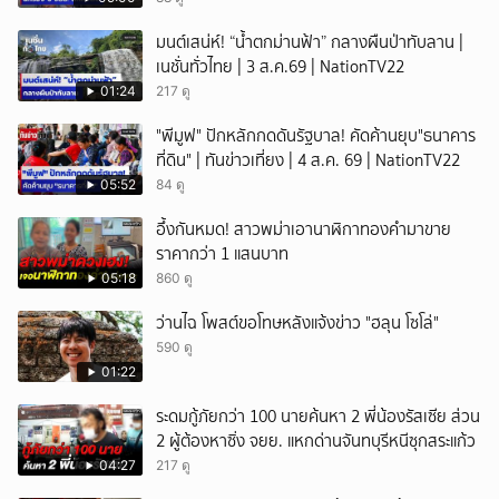
มนต์เสน่ห์! “น้ำตกม่านฟ้า” กลางผืนป่าทับลาน |
เนชั่นทั่วไทย | 3 ส.ค.69 | NationTV22
01:24
217 ดู
"พีมูฟ" ปักหลักกดดันรัฐบาล! คัดค้านยุบ"ธนาคาร
ที่ดิน" | ทันข่าวเที่ยง | 4 ส.ค. 69 | NationTV22
05:52
84 ดู
อึ้งกันหมด! สาวพม่าเอานาฬิกาทองคำมาขาย
ราคากว่า 1 แสนบาท
05:18
860 ดู
ว่านไฉ โพสต์ขอโทษหลังแจ้งข่าว "ฮลุน โซโล่"
590 ดู
01:22
ระดมกู้ภัยกว่า 100 นายค้นหา 2 พี่น้องรัสเซีย ส่วน
2 ผู้ต้องหาซิ่ง จยย. แหกด่านจันทบุรีหนีซุกสระแก้ว
04:27
217 ดู