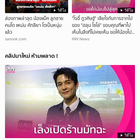
วิดีโอ
วิดีโอ
ส่องภาพล่าสุด น้องแม็ค ลูกชาย
"โจอี้ ภูวศิษฐ์" เสียใจกับการจากไป
คนโต แหม่ม คัทลียา โตเป็นหนุ่ม
ของ "ฮลุน โซโล่" ขอบคุณที่พาไป
แล้ว
เห็นในสิ่งที่ไม่เคยเห็น ขอให้น้องไปสู่
สุคติ
sanook.com
INN News
คลิปมาใหม่ ห้ามพลาด !
วิดีโอ