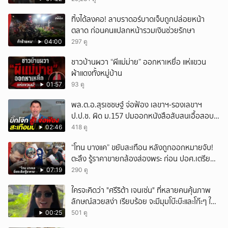
ทิ้งได้ลงคอ! ลาบราดอร์บาดเจ็บถูกปล่อยหน้า
ตลาด ก่อนคนแปลกหน้ารวมเงินช่วยรักษา
04:00
297 ดู
ชาวบ้านผวา “ผีแม่ม่าย” ออกหาเหยื่อ แห่แขวน
ผ้าแดงทั้งหมู่บ้าน
01:57
93 ดู
พล.ต.อ.สุรเชชษฐ์ จ่อฟ้อง เลขาฯ-รองเลขาฯ
ป.ป.ช. ผิด ม.157 ปมออกหนังสือสับสนเอื้อสอบ
คดีซ้ำซ้อน
02:46
418 ดู
“โทน บางแค” ขยับสะเทือน หลังถูกออกหมายจับ!
ตะลึง รู้ราคาขายกล้องส่องพระ ก่อน ปอศ.เตรียม
บุกรวบ?
07:19
290 ดู
ใครจะคิดว่า "ศรีริต้า เจนเซ่น" ที่หลายคนคุ้นภาพ
ลักษณ์สวยสง่า เรียบร้อย จะมีมุมโบ๊ะบ๊ะและโก๊ะๆ ให้
ได้อมยิ้มเหมือนกัน งานนี้ทำเอาแฟนๆ ทั้งเอ็นดูทั้ง
00:25
501 ดู
หัวเราะ