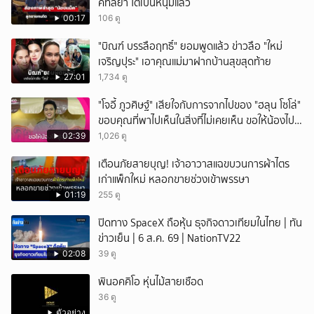
คัทลียา โตเป็นหนุ่มแล้ว
00:17
106 ดู
"บิณฑ์ บรรลือฤทธิ์" ยอมพูดแล้ว ข่าวลือ "ใหม่
เจริญปุระ" เอาคุณแม่มาฝากบ้านสุขสุดท้าย
27:01
1,734 ดู
"โจอี้ ภูวศิษฐ์" เสียใจกับการจากไปของ "ฮลุน โซโล่"
ขอบคุณที่พาไปเห็นในสิ่งที่ไม่เคยเห็น ขอให้น้องไปสู่
สุคติ
02:39
1,026 ดู
เตือนภัยสายบุญ! เจ้าอาวาสแฉขบวนการผ้าไตร
เก่าแพ็กใหม่ หลอกขายช่วงเข้าพรรษา
01:19
255 ดู
ปิดทาง SpaceX ถือหุ้น ธุจกิจดาวเทียมในไทย | ทัน
ข่าวเย็น | 6 ส.ค. 69 | NationTV22
02:08
39 ดู
พินอคคิโอ หุ่นไม้สายเชือด
36 ดู
ตัวอย่าง