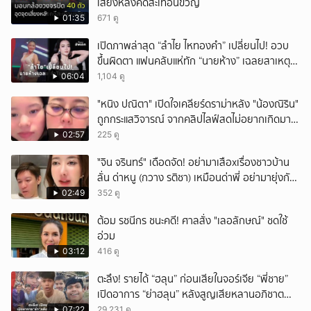
เสี่ยงหลังคดีสะเทือนขวัญ
01:35
671 ดู
เปิดภาพล่าสุด “ลำไย ไหทองคำ” เปลี่ยนไป! อวบ
ขึ้นผิดตา แฟนคลับแห่ทัก “นายห้าง” เฉลยสาเหตุ
ชัด!
06:04
1,104 ดู
"หนิง ปณิตา" เปิดใจเคลียร์ดราม่าหลัง "น้องณิริน"
ถูกกระแสวิจารณ์ จากคลิปไลฟ์สดไม่อยากเกิดมา
หน้าเหมือนพ่อ
02:57
225 ดู
ั่"จิน จรินทร์" เดือดจัด! อย่ามาเสือxเรื่องชาวบ้าน
ลั่น ด่าหนู (กวาง รติชา) เหมือนด่าพี่ อย่ามายุ่งกับ
คนของผม จบ!!!
02:49
352 ดู
ต้อม รชนีกร ชนะคดี! ศาลสั่ง "เลอลักษณ์" ชดใช้
อ่วม
03:12
416 ดู
ตะลึง! รายได้ “ฮลุน” ก่อนเสียในจอร์เจีย “พี่ชาย”
เปิดอาการ “ย่าฮลุน” หลังสูญเสียหลานอภิชาต
บุตร!
07:22
29,231 ดู