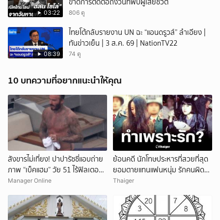
ขาดการติดต่อถึงวันที่พบผู้เสียชีวิต
03:22
806 ดู
ไทยโต้กลับรายงาน UN ฉะ “แอนดรูวส์” ลำเอียง |
ทันข่าวเย็น | 3 ส.ค. 69 | NationTV22
08:39
74 ดู
10 บทความที่อยากแนะนำให้คุณ
สังขารไม่เที่ยง! ปาปารัซซี่แอบถ่าย
ย้อนคดี นักโทษประหารที่สวยที่สุด
ภาพ “เบ็คแฮม” วัย 51 ไร้ฟิลเตอร์
ยอมตายแทนแฟนหนุ่ม รักคนผิด
เผยให้เห็นผมบาง-ศีรษะล้าน
ชีวิตดิ่งเหว
Manager Online
Thaiger