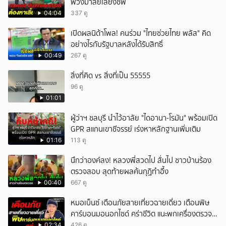
พวงมาลัยเลี้ยงชีพ
04:04
337 ดู
เปิดผลนิด้าโพล! คนร่วม "ไทยช่วยไทย พลัส" คิด
อย่างไรกับรัฐบาลหลังได้รับสิทธิ์
00:49
267 ดู
สิ่งที่คิด vs สิ่งที่เป็น 55555
96 ดู
01:01
ผู้ว่าฯ ชลบุรี นำไว้อาลัย "ไดอานา-โรมัน" พร้อมเปิด
GPR สแกนเขาชีจรรย์ เร่งหาหลักฐานเพิ่มเติม
01:16
113 ดู
นึกว่าองค์ลง! หลวงพี่สวดไป สั่นไป ชาวบ้านร้อง
ตรวจสอบ สุดท้ายผลค้นกุฏิทำอึ้ง
00:40
667 ดู
หมอเบ็นซ์ เตือนภัยสายเที่ยวฉายเดี่ยว เตือนพิษ
คาร์บอนมอนอกไซด์ คร่าชีวิต แนะพกเครื่องตรวจ
วัดติดตัว
02:34
426 ดู