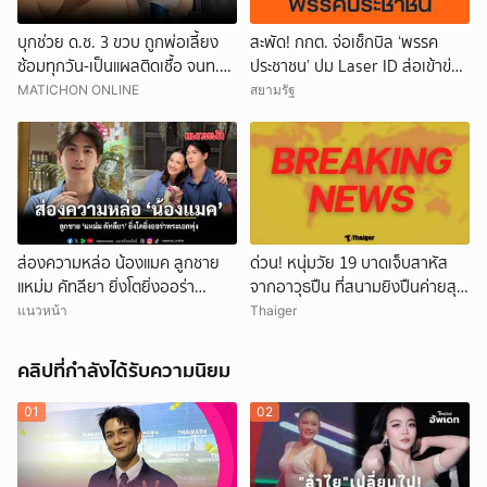
บุกช่วย ด.ช. 3 ขวบ ถูกพ่อเลี้ยง
สะพัด! กกต. จ่อเช็กบิล ‘พรรค
ซ้อมทุกวัน-เป็นแผลติดเชื้อ จนท.นำ
ประชาชน’ ปม Laser ID ส่อเข้าข่าย
ตัวส่งรพ.รักษาทันที
ยุบพรรคตาม ม.92
MATICHON ONLINE
สยามรัฐ
ส่องความหล่อ น้องแมค ลูกชาย
ด่วน! หนุ่มวัย 19 บาดเจ็บสาหัส
แหม่ม คัทลียา ยิ่งโตยิ่งออร่า
จากอาวุธปืน ที่สนามยิงปืนค่ายสุร
พระเอกพุ่ง
นารี โคราช ตำรวจเร่งสอบสาเหตุ
แนวหน้า
Thaiger
คลิปที่กำลังได้รับความนิยม
01
02