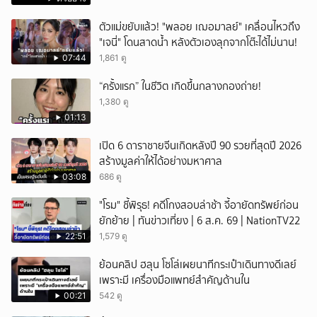
ตัวแม่ขยับแล้ว! "พลอย เฌอมาลย์" เคลื่อนไหวถึง
"เจนี่" โดนสาดน้ำ หลังตัวเองลุกจากโต๊ะได้ไม่นาน!
07:44
1,861 ดู
“ครั้งแรก” ในชีวิต เกิดขึ้นกลางกองถ่าย!
1,380 ดู
01:13
เปิด 6 ดาราชายจีนเกิดหลังปี 90 รวยที่สุดปี 2026
สร้างมูลค่าให้ได้อย่างมหาศาล
03:08
686 ดู
"โรม" ชี้พิรุธ! คดีโกงสอบล่าช้า จี้อายัดทรัพย์ก่อน
ยักย้าย | ทันข่าวเที่ยง | 6 ส.ค. 69 | NationTV22
22:51
1,579 ดู
ย้อนคลิป ฮลุน โซโล่เผยนาทีกระเป๋าเดินทางดีเลย์
เพราะมี เครื่องมือแพทย์สำคัญด้านใน
00:21
542 ดู