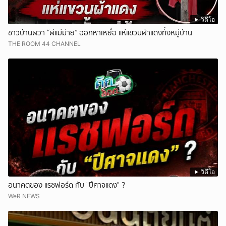
วิดีโอ
ชาวบ้านผวา “ผีแม่ม่าย” ออกหาเหยื่อ แห่แขวนผ้าแดงทั้งหมู่บ้าน
THE ROOM 44 CHANNEL
วิดีโอ
อนาคตของ แรชฟอร์ด กับ "ปีศาจแดง" ?
WeR NEWS