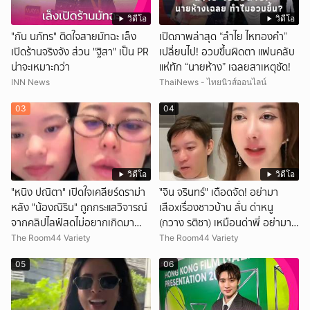
วิดีโอ
วิดีโอ
"กัน นภัทร" ติดใจสายมัทฉะ เล็ง
เปิดภาพล่าสุด “ลำไย ไหทองคำ”
เปิดร้านจริงจัง ส่วน "ฐิสา" เป็น PR
เปลี่ยนไป! อวบขึ้นผิดตา แฟนคลับ
น่าจะเหมาะกว่า
แห่ทัก “นายห้าง” เฉลยสาเหตุชัด!
INN News
ThaiNews - ไทยนิวส์ออนไลน์
03
04
วิดีโอ
วิดีโอ
"หนิง ปณิตา" เปิดใจเคลียร์ดราม่า
ั่"จิน จรินทร์" เดือดจัด! อย่ามา
หลัง "น้องณิริน" ถูกกระแสวิจารณ์
เสือxเรื่องชาวบ้าน ลั่น ด่าหนู
จากคลิปไลฟ์สดไม่อยากเกิดมา
(กวาง รติชา) เหมือนด่าพี่ อย่ามา
หน้าเหมือนพ่อ
ยุ่งกับคนของผม จบ!!!
The Room44 Variety
The Room44 Variety
05
06