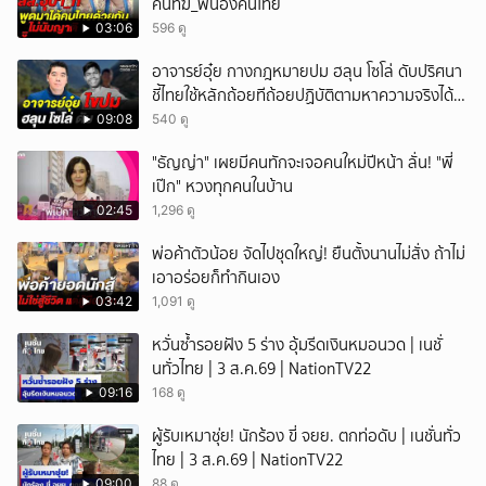
คนที่ฆ่_พี่น้องคนไทย
03:06
596 ดู
อาจารย์อุ๋ย กางกฎหมายปม ฮลุน โซโล่ ดับปริศนา
ชี้ไทยใช้หลักถ้อยทีถ้อยปฏิบัติตามหาความจริงได้
แม้ไร้สนธิสัญญา
09:08
540 ดู
"ธัญญ่า" เผยมีคนทักจะเจอคนใหม่ปีหน้า ลั่น! "พี่
เป๊ก" หวงทุกคนในบ้าน
02:45
1,296 ดู
พ่อค้าตัวน้อย จัดไปชุดใหญ่! ยืนตั้งนานไม่สั่ง ถ้าไม่
เอาอร่อยก็ทำกินเอง
03:42
1,091 ดู
หวั่นซ้ำรอยฝัง 5 ร่าง อุ้มรีดเงินหมอนวด | เนชั่
นทั่วไทย | 3 ส.ค.69 | NationTV22
09:16
168 ดู
ผู้รับเหมาชุ่ย! นักร้อง ขี่ จยย. ตกท่อดับ | เนชั่นทั่ว
ไทย | 3 ส.ค.69 | NationTV22
09:00
88 ดู