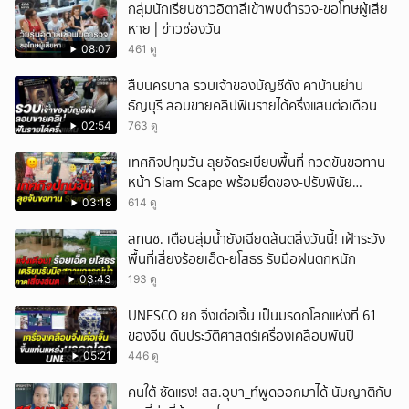
กลุ่มนักเรียนชาวอิตาลีเข้าพบตำรวจ-ขอโทษผู้เสีย
หาย | ข่าวช่องวัน
08:07
461 ดู
สืบนครบาล รวบเจ้าของบัญชีดัง คาบ้านย่าน
ธัญบุรี ลอบขายคลิปฟันรายได้ครึ่งแสนต่อเดือน
02:54
763 ดู
เทศกิจปทุมวัน ลุยจัดระเบียบพื้นที่ กวดขันขอทาน
หน้า Siam Scape พร้อมยึดของ-ปรับพินัย
แผงลอย
03:18
614 ดู
สทนช. เตือนลุ่มน้ำยังเฉียดล้นตลิ่งวันนี้! เฝ้าระวัง
พื้นที่เสี่ยงร้อยเอ็ด-ยโสธร รับมือฝนตกหนัก
03:43
193 ดู
UNESCO ยก จิ่งเต๋อเจิ้น เป็นมรดกโลกแห่งที่ 61
ของจีน ดันประวัติศาสตร์เครื่องเคลือบพันปี
05:21
446 ดู
คนใต้ ซัดแรง! สส.อุบา_ท์พูดออกมาได้ นับญาติกับ