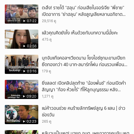
ยกเลิก
ตะลึง! รายได้ “ฮลุน” ก่อนเสียในจอร์เจีย “พี่ชาย”
เปิดอาการ “ย่าฮลุน” หลังสูญเสียหลานอภิชาต
บุตร!
07:22
29,516 ดู
แล้วคุณคิดยังไง เห็นด้วยกับบทความนี้มั้ยคะ
475 ดู
02:56
บุกจับแก๊งคอลฯเวียดนาม โยงไอซ์ซุกมะขามเปียก
ยึดทองกว่า 40 บาท-สมาร์ทโฟน ก่อนรวบเพื่อน
ร่วมทีมหอบเงิน 1.5 แสนติดสินบนคาโรงพัก
03:16
179 ดู
ยิ่งสลด! เปิดคลิปสุดท้าย “น้องพั้นช์” ก่อนเปิดคำ
สัญญา “ก้อง ห้วยไร่” ที่ให้ลูกบุญธรรม หลัง
ลาโลก!
09:20
1,271 ดู
แม่ค้าวอนช่วย คนร้ายลักทรัพย์สูญ 6 แสน | ข่าว
ช่องวัน
02:23
265 ดู
หลับวูบเป็นเหตุ! นายก อบต. เผยอาการคนขับ เหตุ