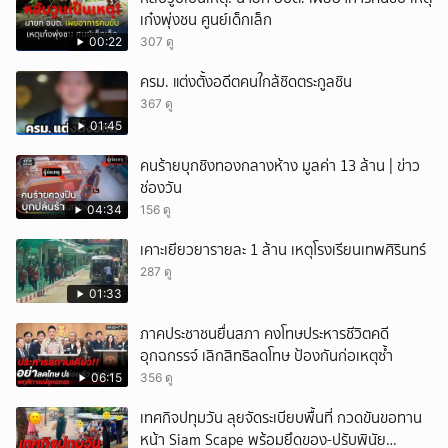
เก๋งพุ่งชน ศูนย์เด็กเล็ก
00:22
307 ดู
ครม. แต่งตั้งอดีตคนใกล้ชิดตระกูลชิน
367 ดู
01:45
คนร้ายบุกชิงทองกลางห้าง มูลค่า 13 ล้าน | ข่าว
ช่องวัน
04:34
156 ดู
เคาะเยียวยารายละ 1 ล้าน เหตุโรงเรียนเทพศิรินทร์
287 ดู
01:33
ภาคประชาชนยื่นสภา คงโทษประหารชีวิตคดี
อุกฉกรรจ์ เลิกสิทธิลดโทษ ป้องกันก่อเหตุซ้ำ
06:15
356 ดู
เทศกิจปทุมวัน ลุยจัดระเบียบพื้นที่ กวดขันขอทาน
หน้า Siam Scape พร้อมยึดของ-ปรับพินัย