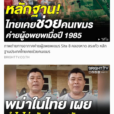
วิดีโอ
ภาพถ่ายทางอากาศค่ายผู้อพยพเขมร Site 8 คลองหาด สระแก้ว หลัก
ฐานประเทศไทยเคยช่วยคนเขมร
BRIGHTTV.CO.TH