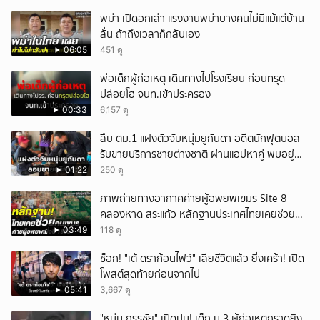
พม่า เปิดอกเล่า แรงงานพม่าบางคนไม่มีแม้แต่บ้าน
ลั่น ถ้าถึงเวลาก็กลับเอง
06:05
451 ดู
พ่อเด็กผู้ก่อเหตุ เดินทางไปโรงเรียน ก่อนทรุด
ปล่อยโฮ จนท.เข้าประครอง
00:33
6,157 ดู
สืบ ตม.1 แฝงตัวจับหนุ่มยูกันดา อดีตนักฟุตบอล
รับขายบริการชายต่างชาติ ผ่านแอปหาคู่ พบอยู่
เกินกำหนดอนุญาต
01:22
250 ดู
ภาพถ่ายทางอากาศค่ายผู้อพยพเขมร Site 8
คลองหาด สระแก้ว หลักฐานประเทศไทยเคยช่วยคน
เขมร
03:49
118 ดู
ช็อก! "เต้ ดราก้อนไฟว์" เสียชีวิตแล้ว ยิ่งเศร้า! เปิด
โพสต์สุดท้ายก่อนจากไป
05:41
3,667 ดู
"หนุ่ม กรรชัย" เปิดปม! เด็ก ม.3 ผู้ก่อเหตุกราดยิง