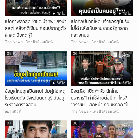
วิดีโอ
วิดีโอ
เปิดภาพล่าสุด “ตชด.นำทัพ” ยิ่งน่า
เปิดคลิปนาทีโหด! เจ้าของสุนัขรับ
สลด! หลังคดีเงียบ ก่อนปรากฎตัว
ไม่ได้ หลังเห็นลาบราดอร์ถูกลาก
ล่าสุด ยิ่งหดหู่?!
กลางถนน
ThaiNews - ไทยนิวส์ออนไลน์
ThaiNews - ไทยนิวส์ออนไลน์
05
06
วิดีโอ
วิดีโอ
ข้อมูลใหม่ถูกเปิดเผย! ปมผู้ก่อเหตุ
ยิ่งตะลึง! เปิดค่าหัว“นักโทษ
โรงเรียนดัง จังหวัดนนทบุรี ยังอยู่
ประหาร”! ค่าใช้จ่ายต่อปีเท่าไหร่?
ระหว่างตรวจสอบ
“กรรชัย” แสกหน้า ถอนหงอก “ป้า
ป๋อง”!
สยามนิวส์
ThaiNews - ไทยนิวส์ออนไลน์
07
08