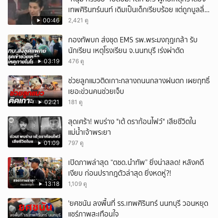
เทพศิรินทร์นนท์ เดิมเป็นเด็กเรียบร้อย แต่ถูกบูลลี่
หนัก คาดแรงกดดันสะสมกลายเป็นแรงแค้น จนก่อ
00:46
2,421 ดู
เหตุสลด
กองทัพบก ส่งชุด EMS รพ.พระมงกุฎเกล้า รับ
นักเรียน เหตุโรงเรียน จ.นนทบุรี เร่งผ่าตัด
03:19
476 ดู
ช่วยลูกแมวติดเกาะกลางถนนกลางฝนตก เผยฤทธิ์
เยอะข่วนคนช่วยเจ็บ
02:21
181 ดู
สุดเศร้า! พบร่าง "เต้ ดราก้อนไฟว์" เสียชีวิตใน
แม่น้ำเจ้าพระยา
01:09
797 ดู
เปิดภาพล่าสุด “ตชด.นำทัพ” ยิ่งน่าสลด! หลังคดี
เงียบ ก่อนปรากฎตัวล่าสุด ยิ่งหดหู่?!
13:18
1,109 ดู
'ยศชนัน ลงพื้นที่ รร.เทพศิรินทร์ นนทบุรี วอนหยุด
แชร์ภาพสะเทือนใจ