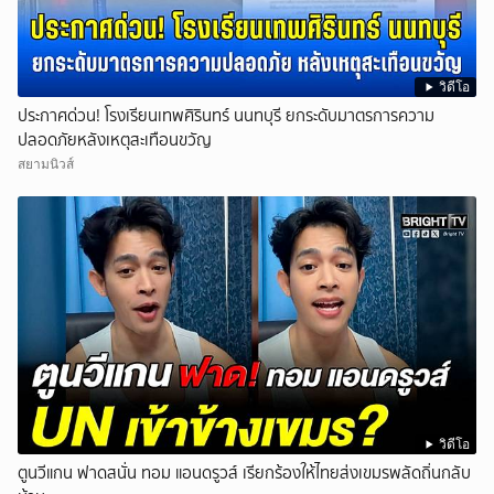
วิดีโอ
ประกาศด่วน! โรงเรียนเทพศิรินทร์ นนทบุรี ยกระดับมาตรการความ
ปลอดภัยหลังเหตุสะเทือนขวัญ
สยามนิวส์
วิดีโอ
ตูนวีแกน ฟาดสนั่น ทอม แอนดรูวส์ เรียกร้องให้ไทยส่งเขมรพลัดถิ่นกลับ