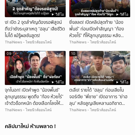
วิดีโอ
วิดีโอ
ึ้ง! เปิด 2 จุดสำคัญต้องรอพิสูจน์
ยิ่งสลด! เปิดคลิปสุดท้าย “น้อง
ถึงว่ายังระบุสาเหตุ “ฮลุน” เสียชีวิต
พั้นช์” ก่อนเปิดคำสัญญา “ก้อง
ไม่ได้ แม้รู้ผลชันสูตร!
ห้วยไร่” ที่ให้ลูกบุญธรรม หลัง
ลาโลก!
ThaiNews - ไทยนิวส์ออนไลน์
ThaiNews - ไทยนิวส์ออนไลน์
09
10
วิดีโอ
วิดีโอ
จุกในอก! เปิดคำพูด “น้องพั๊นซ์”
ตะลึง! รายได้ “ฮลุน” ก่อนเสียใน
ลูกบุญธรรม พูดถึง “ก้อง ห้วยไร่”
จอร์เจีย “พี่ชาย” เปิดอาการ “ย่าฮ
เจ้าตัวช็อกหนัก ต้องเลือกโลงให้
ลุน” หลังสูญเสียหลานอภิชาต
ลูก!
บุตร!
ThaiNews - ไทยนิวส์ออนไลน์
ThaiNews - ไทยนิวส์ออนไลน์
คลิปมาใหม่ ห้ามพลาด !