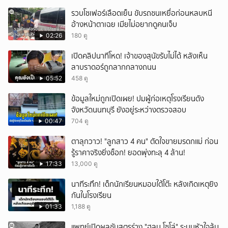
รวบโชเฟอร์เลือดเย็น ขับรถชนเหยื่อก่อนหลบหนี
อ้างหน้าตาเฉย เมียไม่อยากดูคนเจ็บ
02:26
180 ดู
เปิดคลิปนาทีโหด! เจ้าของสุนัขรับไม่ได้ หลังเห็น
ลาบราดอร์ถูกลากกลางถนน
05:52
458 ดู
ข้อมูลใหม่ถูกเปิดเผย! ปมผู้ก่อเหตุโรงเรียนดัง
จังหวัดนนทบุรี ยังอยู่ระหว่างตรวจสอบ
00:47
704 ดู
ตาลุกวาว! "ลูกสาว 4 คน" ตัดใจขายมรดกแม่ ก่อน
รู้ราคาจริงยิ่งช็อก! ยอดพุ่งทะลุ 4 ล้าน!
17:33
13,000 ดู
นาทีระทึก! เด็กนักเรียนหมอบใต้โต๊ะ หลังเกิดเหตุยิง
กันในโรงเรียน
01:33
1,188 ดู
แพทย์เปิดผลชันสูตรร่าง "ฮลุน โซโล่" ระบบหัวใจล้ม