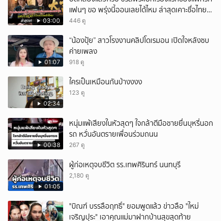
แฟนๆ ขอ พรุ่งนี้ออนเลยได้ไหม ล่าสุดเคาะชื่อไทย
แล้ว
03:00
446 ดู
“น้องปุ้ย” สาวโรงงานคลิปโดเรมอน เปิดใจหลังซบ
ค่ายเพลง
01:07
918 ดู
ใครเป็นเหมือนกันบ้างงงง
123 ดู
02:34
หนุ่มแพ้เสียงในหัวสุดๆ ใจกล้าตีมือชายยื่นบุหรี่นอก
รถ หวั่นอันตรายเพื่อนร่วมถนน
00:38
267 ดู
ผู้ก่อเหตุจบชีวิต รร.เทพศิรินทร์ นนทบุรี
2,180 ดู
01:05
"บิณฑ์ บรรลือฤทธิ์" ยอมพูดแล้ว ข่าวลือ "ใหม่
เจริญปุระ" เอาคุณแม่มาฝากบ้านสุขสุดท้าย