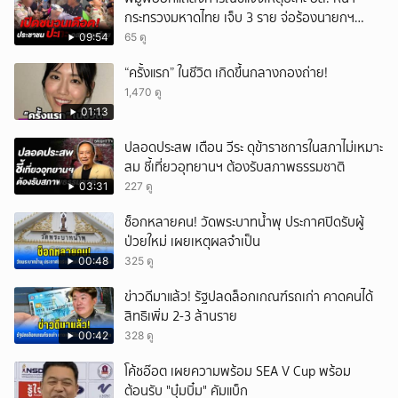
กระทรวงมหาดไทย เจ็บ 3 ราย จ่อร้องนายกฯ
ตรวจสอบ
09:54
65 ดู
“ครั้งแรก” ในชีวิต เกิดขึ้นกลางกองถ่าย!
1,470 ดู
01:13
ปลอดประสพ เตือน วีระ ดุข้าราชการในสภาไม่เหมาะ
สม ชี้เที่ยวอุทยานฯ ต้องรับสภาพธรรมชาติ
03:31
227 ดู
ช็อกหลายคน! วัดพระบาทน้ำพุ ประกาศปิดรับผู้
ป่วยใหม่ เผยเหตุผลจำเป็น
00:48
325 ดู
ข่าวดีมาแล้ว! รัฐปลดล็อกเกณฑ์รถเก่า คาดคนได้
สิทธิเพิ่ม 2-3 ล้านราย
00:42
328 ดู
โค้ชอ๊อต เผยความพร้อม SEA V Cup พร้อม
ต้อนรับ "บุ๋มบิ๋ม" คัมแบ็ก