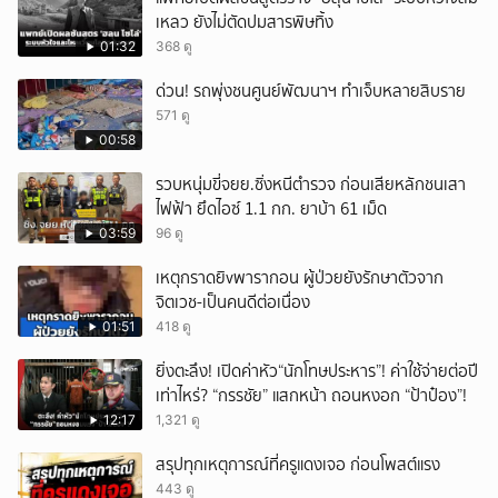
เหลว ยังไม่ตัดปมสารพิษทิ้ง
01:32
368 ดู
ด่วน! รถพุ่งชนศูนย์พัฒนาฯ ทำเจ็บหลายสิบราย
571 ดู
00:58
รวบหนุ่มขี่จยย.ซิ่งหนีตำรวจ ก่อนเสียหลักชนเสา
ไฟฟ้า ยึดไอซ์ 1.1 กก. ยาบ้า 61 เม็ด
03:59
96 ดู
เหตุกราดยิvพารากอน ผู้ป่วยยังรักษาตัวจาก
จิตเวช-เป็นคนดีต่อเนื่อง
01:51
418 ดู
ยิ่งตะลึง! เปิดค่าหัว“นักโทษประหาร”! ค่าใช้จ่ายต่อปี
เท่าไหร่? “กรรชัย” แสกหน้า ถอนหงอก “ป้าป๋อง”!
12:17
1,321 ดู
สรุปทุกเหตุการณ์ที่ครูแดงเจอ ก่อนโพสต์แรง
443 ดู