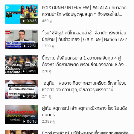
POPCORNER INTERVIEW | #ALALA บุกมาสาด
ความน่ารัก พร้อมพูดคุยสนุก ๆ ถึงเพลงใหม่
'ON&OFF'
02:36
469 ดู
"โรม" ชี้พิรุธ! คดีโกงสอบล่าช้า จี้อายัดทรัพย์ก่อน
ยักย้าย | ทันข่าวเที่ยง | 6 ส.ค. 69 | NationTV22
22:51
1,799 ดู
บิ๊กราญ สั่งสืบนครบาล 1 ขยายผลจับกุม 4 ผู้
ต้องหาแก๊งยาเสพติด พร้อมยึดของกลาย 8 ลัง
ส่งผ่านขนส่งเอกชนเข้า กทม.
04:53
276 ดู
_อนุทิน_ เผยอาจเกิดจากความเครียด ชี้หากไม่จบ
ชีวิตตัวเอง ความสูญเสียอาจรุนแรงกว่านี้
01:34
271 ดู
ผู้เห็นเหตุการณ์ เล่าเหตุกราxยิxกลาง โรงเรียนดัง
นนทบุรี
00:16
2,389 ดู
ปิดกล้องแล้วครับ ซีรีส์พระเอกเรื่องแรกของแพทริค