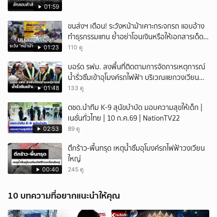
01:59
ขนส่งฯ เตือน! ระวังหน้าม้าเคาะกระจกรถ แอบอ้าง
ทำธุรกรรมแทน ย้ำอย่าโอนเงินหรือให้เอกสารเด็ด
ขาด
01:23
110 ดู
บอร์ด รฟม. ลงพื้นที่ติดตามการจัดการเหตุการณ์
น้ำรั่วซึมเข้าอุโมงค์รถไฟฟ้า บริเวณแยกวงเวียน
ใหญ่
01:48
133 ดู
ตชด.นำทีม K-9 สุนัขบำบัด มอบความสุขให้เด็ก |
เนชั่นทั่วไทย | 10 ก.ค.69 | NationTV22
02:53
89 ดู
ตึกร้าว-พื้นทรุด เหตุน้ำซึมอุโมงค์รถไฟฟ้าวงเวียน
ใหญ่
00:40
245 ดู
10 บทความที่อยากแนะนำให้คุณ