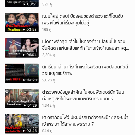
00:51
321 ดู
หนุ่มใหญ่ ตอบ! ป๋องคนของตำรวจ แต่ที่โดนจับ
เพราะในพื้นที่เริ่มจะคุมไม่อยู่
03:53
168 ดู
เปิดภาพล่าสุด “ลำไย ไหทองคำ” เปลี่ยนไป! อวบ
ขึ้นผิดตา แฟนคลับแห่ทัก “นายห้าง” เฉลยสาเหตุ
ชัด!
06:04
2,294 ดู
นักเรียน เล่านาทีระทึกเหตุโรงเรียน เผยปลอดภัยดี
วอนหยุดแชร์ภาพ
04:28
2,026 ดู
ตำรวจพบข้อมูลสำคัญ ในคอมพิวเตอร์นักเรียน
ก่อเหตุ ยิงในโรงเรียนเทพศิรินทร์ นนทบุรี
01:29
1,342 ดู
เต้ ดราก้อนไฟว์ มีหินปริศนาถ่วงกระเป๋า? ลอ-ยน้ำ
เจ้าพระยา ใต้สะพานพระราม 7
03:46
944 ดู