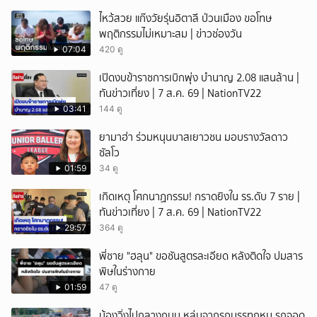
ไหว้สวย แก๊งวัยรุ่นอิตาลี ป่วนเมือง ขอโทษ
พฤติกรรมไม่เหมาะสม | ข่าวช่องวัน
07:04
420 ดู
เปิดงบข้าราชการเบิกพุ่ง บำนาญ 2.08 แสนล้าน |
ทันข่าวเที่ยง | 7 ส.ค. 69 | NationTV22
03:41
144 ดู
ยามาฮ่า ร่วมหนุนบาสเยาวชน มอบรางวัลดาว
ซัลโว
01:59
34 ดู
เกิดเหตุ โศกนาฏกรรม! กราดยิงใน รร.ดับ 7 ราย |
ทันข่าวเที่ยง | 7 ส.ค. 69 | NationTV22
29:57
364 ดู
พี่ชาย "ฮลุน" ขอชันสูตรละเอียด หลังติดใจ ปมสาร
พิษในร่างกาย
01:59
47 ดู
น้องวิ่งไปกลางถนน หล่นจากรถบรรทุกหมู รถจอด