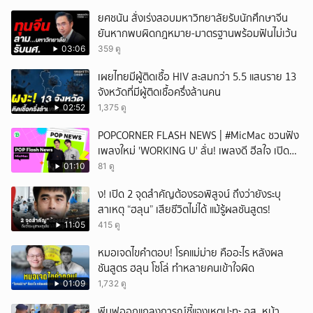
ยศชนัน สั่งเร่งสอบมหาวิทยาลัยรับนักศึกษาจีน
ยันหากพบผิดกฎหมาย-มาตรฐานพร้อมฟันไม่เว้น
03:06
359 ดู
เผยไทยมีผู้ติดเชื้อ HIV สะสมกว่า 5.5 แสนราย 13
จังหวัดที่มีผู้ติดเชื้อครึ่งล้านคน
02:52
1,375 ดู
POPCORNER FLASH NEWS | #MicMac ชวนฟัง
เพลงใหม่ 'WORKING U' ลั่น! เพลงดี ฮีลใจ เปิด
ฟังได้ทุกสถานการณ์
01:10
81 ดู
ึ้ง! เปิด 2 จุดสำคัญต้องรอพิสูจน์ ถึงว่ายังระบุ
สาเหตุ “ฮลุน” เสียชีวิตไม่ได้ แม้รู้ผลชันสูตร!
11:05
415 ดู
หมอเจดไขคำตอบ! โรคแม่ม่าย คืออะไร หลังผล
ชันสูตร ฮลุน โซโล่ ทำหลายคนเข้าใจผิด
01:09
1,732 ดู
พีมูฟออกแถลงการณ์ชี้แจงเหตุปะทะ อส. หน้า