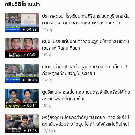
คลิปวิดีโอแนะนำ
ประกาศด่วน! โรงเรียนเทพศิรินทร์ นนทบุรี ยกระดับ
มาตรการความปลอดภัยหลังเหตุสะเทือนขวัญ
00:53
145 ดู
หนุ่ม เปรียบเทียบคนลาวสอนลูกไม่ให้ขอเงิน แต่คน
เขมร แค่เห็นคนเดินมา
03:51
151 ดู
เปิดปมสำคัญ! เผยข้อมูลก่อนเหตุการณ์ เด็ก ม.3
ก่อเหตุสะเทือนขวัญในโรงเรียน
00:46
341 ดู
ตูนวีแกน ฟาดสนั่น ทอม แอนดรูวส์ เรียกร้องให้ไทย
ส่งเขมรพลัดถิ่นกลับบ้าน
05:14
181 ดู
ยิ่งรู้ยิ่งจุก! เปิดของสำคัญ “ชิ้นเดียว” ที่จอเจียร์ ไม่
ส่งกลับพร้อมร่าง “ฮลุน โซโล่” หลังถึงแผ่นดินไทย!
13:28
12,180 ดู