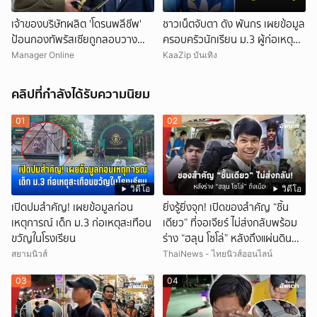
เจ้าของบริษัทผลิต 'โดรนพลีชีพ'
ชาวเน็ตจับตา ดัง พันกร เผยข้อมูล
ป้อนกองทัพรัสเซียถูกลอบวาง
ครอบครัวนักเรียน ม.3 ผู้ก่อเหตุ
'คาร์บอมบ์' บาดเจ็บ-คนขับรถเสีย
และที่มาอาวุธ
Manager Online
KaaZip บันเทิง
ชีวิต
คลิปที่กำลังได้รับความนิยม
01
02
วิดีโอ
วิดีโอ
เปิดปมสำคัญ! เผยข้อมูลก่อน
ยิ่งรู้ยิ่งจุก! เปิดของสำคัญ “ชิ้น
เหตุการณ์ เด็ก ม.3 ก่อเหตุสะเทือน
เดียว” ที่จอเจียร์ ไม่ส่งกลับพร้อม
ขวัญในโรงเรียน
ร่าง “ฮลุน โซโล่” หลังถึงแผ่นดิน
ไทย!
สยามนิวส์
ThaiNews - ไทยนิวส์ออนไลน์
03
04