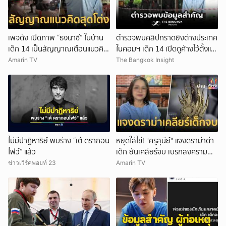
เพจดัง เปิดภาพ “ธงนาซี” ในบ้าน
ตำรวจพบคลิปกราดยิงต่างประเทศ
เด็ก 14 เป็นสัญญาณเตือนแนวคิด
ในคอมฯ เด็ก 14 เปิดดูค้างไว้ตั้งแต่
สุดโต่ง
วันที่ 30 ก.ค.
Amarin TV
The Bangkok Insight
ไม่มีปาฏิหาริย์ พบร่าง “เต้ ดรากอน
หยุดใส่ไข่! "ครูสุนีย์" แจงดราม่าด่า
ไฟว์” แล้ว
เด็ก ยันเคลียร์จบ เบรกสงคราม
Gen
ข่าวเวิร์คพอยท์ 23
Amarin TV