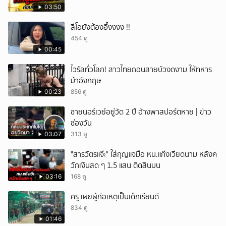
03:50
ลีโอยังต้องอึ้งงงง !!
454 ดู
00:45
ไวรัลทั่วโลก! สาวไทยถอนสายบัวงดงาม ให้ทหาร
ม้าอังกฤษ
00:23
856 ดู
ชายนอร์เวย์อยู่วัด 2 ปี อ้างพาสปอร์ตหาย | ข่าว
ช่องวัน
03:07
313 ดู
"สารวัตรแจ๊ะ" ใส่กุญแจมือ หน.แก๊งเวียดนาม หลังค
วักเงินสด ๆ 1.5 แสน ติดสินบน
03:16
168 ดู
ครู เผยผู้ก่อเหตุเป็นเด็กเรียนดี
834 ดู
01:46