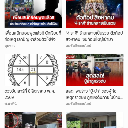
เพื่อนสนิทยอมพูดแล้ว!! นักเรียนที่
"4 ราศี" ร้ายกลายเป็นรวย ตัวท็อป
ก่อเหตุ เล่าปัญหาส่วนตัวให้ฟัง
สิงหาคม เงินก้อนใหญ่เข้ามา
มุมข่าว
คมชัดลึกออนไลน์
ดวงวันเสาร์ที่ 8 สิงหาคม พ.ศ.
สลด! พบร่าง "ปู่-ย่า" ของผู้ก่อ
2569
เหตุกราดยิง ถูกยิงดับภายในบ้าน
พัก
พ.พาทินี
คมชัดลึกออนไลน์