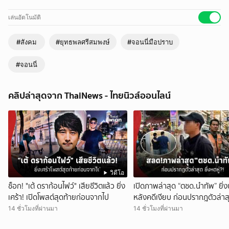
เล่นอัตโนมัติ
#สังคม
#ยุทธพลศรีสมพงษ์
#จอนนี่มือปราบ
#จอนนี่
คลิปล่าสุดจาก ThaiNews - ไทยนิวส์ออนไลน์
วิดีโอ
ช็อก! "เต้ ดราก้อนไฟว์" เสียชีวิตแล้ว ยิ่ง
เปิดภาพล่าสุด “ตชด.นำทัพ” ยิ่
เศร้า! เปิดโพสต์สุดท้ายก่อนจากไป
หลังคดีเงียบ ก่อนปรากฎตัวล่าสุ
หดหู่?!
14 ชั่วโมงที่ผ่านมา
14 ชั่วโมงที่ผ่านมา