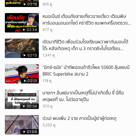
แผงลอย
03:18
625 ดู
หมอเบ็นซ์ เตือนภัยสายเที่ยวฉายเดี่ยว เตือนพิษ
คาร์บอนมอนอกไซด์ คร่าชีวิต แนะพกเครื่องตรวจ
วัดติดตัว
02:34
477 ดู
เปิดนาทีชีวิต เพื่อนร่วมโรงเรียนผวาพากันมอบใต้
โต๊ะ หลังเกิดเหตุ เด็ก ม.3 กราดยิvในโรงเรียน
เทพศิรินทร์นนท์ แบบไม่เลือกหน้า เสียงปืนดังสนั่น
02:13
1,341 ดู
หวั่นไหว
“มิกซ์-ธนัช” นำทัพฮอนด้าซิวโพล SS600 ลุ้นแชมป์
BRIC Superbike สนาม 2
02:15
118 ดู
นายกฯ ลั่นแย่มากเป็นเหตุที่ไม่น่าเกิดขึ้น ชี้ นี่คือ
เหตุผลที่ รบ. ไม่ต่ออายุปืน
00:54
372 ดู
ด่วน! พบเพิ่ม 2 ราย คาดเป็นปู่ย่าผู้ก่อเหตุ
5,253 ดู
01:04