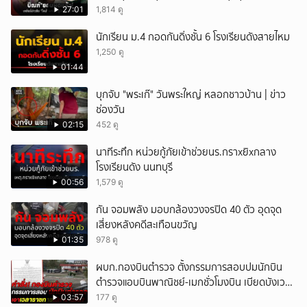
27:01
1,814 ดู
นักเรียน ม.4 กอดกันดิ่งชั้น 6 โรงเรียนดังสายไหม
1,250 ดู
01:44
บุกจับ "พระเก๊" วันพระใหญ่ หลอกชาวบ้าน | ข่าว
ช่องวัน
02:15
452 ดู
นาทีระทึก หน่วยกู้ภัยเข้าช่วยนร.กราxยิxกลาง
โรงเรียนดัง นนทบุรี
00:56
1,579 ดู
กัน จอมพลัง มอบกล้องวงจรปิด 40 ตัว อุดจุด
เสี่ยงหลังคดีสะเทือนขวัญ
01:35
978 ดู
ผบก.กองบินตำรวจ ตั้งกรรมการสอบปมนักบิน
ตำรวจแอบบินพาณิชย์-เมกชั่วโมงบิน เบียดบังเวลา
ทำหน้าที่
03:57
177 ดู