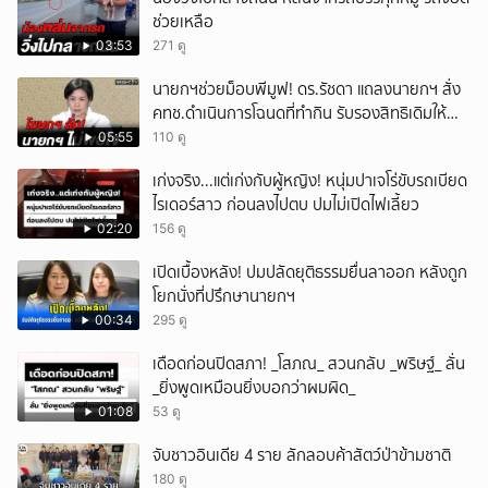
ช่วยเหลือ
03:53
271 ดู
นายกฯช่วยม็อบพีมูฟ! ดร.รัชดา แถลงนายกฯ สั่ง
คทช.ดำเนินการโฉนดที่ทำกิน รับรองสิทธิเดิมให้
เสร็จใน1เดือน
05:55
110 ดู
เก่งจริง...แต่เก่งกับผู้หญิง! หนุ่มปาเจโร่ขับรถเบียด
ไรเดอร์สาว ก่อนลงไปตบ ปมไม่เปิดไฟเลี้ยว
02:20
156 ดู
เปิดเบื้องหลัง! ปมปลัดยุติธรรมยื่นลาออก หลังถูก
โยกนั่งที่ปรึกษานายกฯ
00:34
295 ดู
เดือดก่อนปิดสภา! _โสภณ_ สวนกลับ _พริษฐ์_ ลั่น
_ยิ่งพูดเหมือนยิ่งบอกว่าผมผิด_
01:08
53 ดู
จับชาวอินเดีย 4 ราย ลักลอบค้าสัตว์ป่าข้ามชาติ
180 ดู