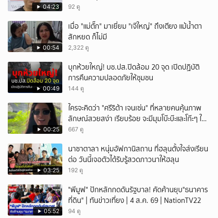
04:23
92 ดู
เมื่อ "แม่ตั๊ก" มาเยี่ยม "เจ๊ใหญ่" ถึงเตียง แม้น้ำตา
สักหยด ก็ไม่มี
00:54
2,322 ดู
บุกห้วยใหญ่! บช.ปส.ปิดล้อม 20 จุด เปิดปฏิบัติ
การคืนความปลอดภัยให้ชุมชน
00:49
144 ดู
ใครจะคิดว่า "ศรีริต้า เจนเซ่น" ที่หลายคนคุ้นภาพ
ลักษณ์สวยสง่า เรียบร้อย จะมีมุมโบ๊ะบ๊ะและโก๊ะๆ ให้
ได้อมยิ้มเหมือนกัน งานนี้ทำเอาแฟนๆ ทั้งเอ็นดูทั้ง
00:25
667 ดู
หัวเราะ
นาซาตาลา หนุ่มอัฟกานิสถาน ที่ฮลุนตั้งใจส่งเรียน
ต่อ วันนี้เจอตัวได้รับรู้สวดภาวนาให้ฮลุน
03:25
192 ดู
"พีมูฟ" ปักหลักกดดันรัฐบาล! คัดค้านยุบ"ธนาคาร
ที่ดิน" | ทันข่าวเที่ยง | 4 ส.ค. 69 | NationTV22
05:52
94 ดู