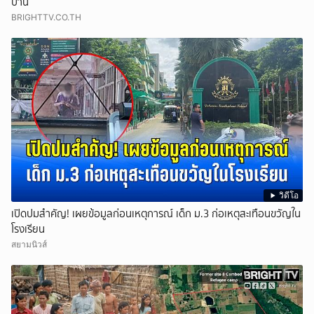
บ้าน
BRIGHTTV.CO.TH
วิดีโอ
เปิดปมสำคัญ! เผยข้อมูลก่อนเหตุการณ์ เด็ก ม.3 ก่อเหตุสะเทือนขวัญใน
โรงเรียน
สยามนิวส์