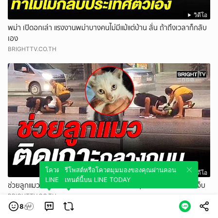
วิดีโอ
พม่า เปิดอกเล่า แรงงานพม่าบางคนไม่มีแม้แต่บ้าน ลั่น ถ้าถึงเวลาก็กลับ
เอง
BRIGHTTV.CO.TH
โควตมุมมองของคุณผ่านคอนเทนต์นี้บน
รีโพสต์หรือโควตมุมมองของคุณผ่านคอน
วิดีโอ
LINE TODAY
เทนต์นี้บน LINE TODAY
ช่วยลูกแมวติดเกาะกลางถนนกลางฝนตก เผยฤทธิ์เยอะข่วนคนช่วยเจ็บ
BRIGHTTV.CO.TH
8