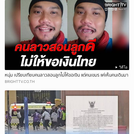
วิดีโอ
หนุ่ม เปรียบเทียบคนลาวสอนลูกไม่ให้ขอเงิน แต่คนเขมร แค่เห็นคนเดินมา
BRIGHTTV.CO.TH