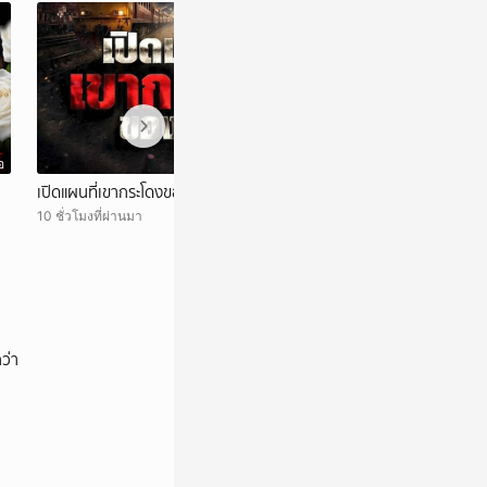
อ
วิดีโอ
เปิดแผนที่เขากระโดงของรฟท
จะได้ประชุมกี่โมง?
รอง'ยันไม่สามารถปร
10 ชั่วโมงที่ผ่านมา
สรณ'ชี้ ไม่มีใครสั่ง
13 ชั่วโมงที่ผ่านมา
ว่า