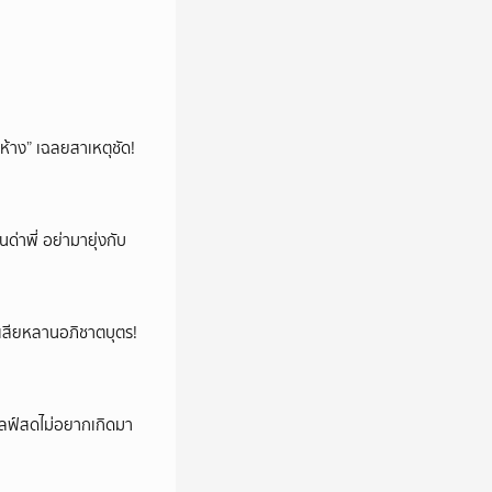
ห้าง” เฉลยสาเหตุชัด!
นด่าพี่ อย่ามายุ่งกับ
ูญเสียหลานอภิชาตบุตร!
ปไลฟ์สดไม่อยากเกิดมา