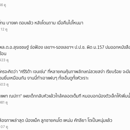
66 ดู
โทน บางแค ตอบแล้ว หลังโดนถาม เมื่อคืนไปไหนมา
112 ดู
พล.ต.อ.สุรเชชษฐ์ จ่อฟ้อง เลขาฯ-รองเลขาฯ ป.ป.ช. ผิด ม.157 ปมออกหนังสือ
ซ้อน
423 ดู
ใครจะคิดว่า "ศรีริต้า เจนเซ่น" ที่หลายคนคุ้นภาพลักษณ์สวยสง่า เรียบร้อย จะมีมุมโ
อมยิ้มเหมือนกัน งานนี้ทำเอาแฟนๆ ทั้งเอ็นดูทั้งหัวเราะ
503 ดู
"แพท ณปภา" เผยเด็กกลับหัวแล้วใกล้คลอดเต็มที หมอบอกน้องตัวเล็กให้เพิ่มน
981 ดู
ส่องภาพล่าสุด น้องแม็ค ลูกชายคนโต แหม่ม คัทลียา โตเป็นหนุ่มแล้ว
107 ดู