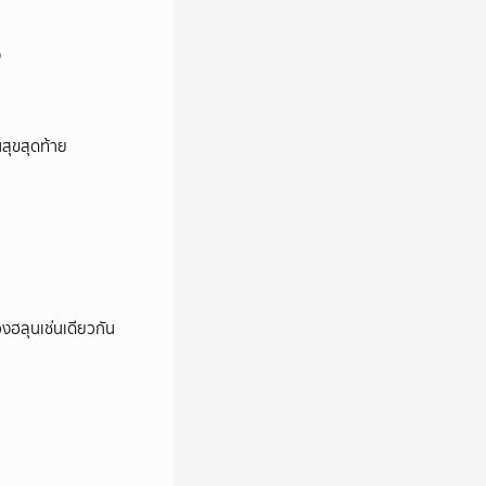
ง
นสุขสุดท้าย
องฮลุนเช่นเดียวกัน