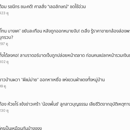
ยกเลิก
ต้อม รชนีกร ชนะคดี! ศาลสั่ง "เลอลักษณ์" ชดใช้อ่วม
423 ดู
“โทน บางแค” ขยับสะเทือน หลังถูกออกหมายจับ! ตะลึง รู้ราคาขายกล้องส่องพ
บุกรวบ?
297 ดู
ทิ้งได้ลงคอ! ลาบราดอร์บาดเจ็บถูกปล่อยหน้าตลาด ก่อนคนแปลกหน้ารวมเงินช
302 ดู
ชาวบ้านผวา “ผีแม่ม่าย” ออกหาเหยื่อ แห่แขวนผ้าแดงทั้งหมู่บ้าน
99 ดู
ก้อง ห้วยไร่ แจ้งข่าวเศร้า 'น้องพั้นช์' ลูกสาวบุญธรรม เสียชีวิตจากอุบัติเหตุท
230 ดู
ใครเป็นเหมือนกันบ้างงงง