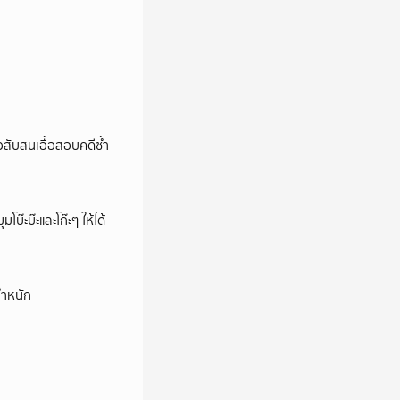
สับสนเอื้อสอบคดีซ้ำ
บ๊ะบ๊ะและโก๊ะๆ ให้ได้
้ำหนัก