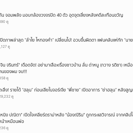
กัน จอมพลัง มอบกล้องวงจรปิด 40 ตัว อุดจุดเสี่ยงหลังคดีสะเทือนขวัญ
690 ดู
เปิดภาพล่าสุด “ลำไย ไหทองคำ” เปลี่ยนไป! อวบขึ้นผิดตา แฟนคลับแห่ทัก “นาย
1,127 ดู
ั่"จิน จรินทร์" เดือดจัด! อย่ามาเสือxเรื่องชาวบ้าน ลั่น ด่าหนู (กวาง รติชา) เหมือ
คนของผม จบ!!!
358 ดู
ตะลึง! รายได้ “ฮลุน” ก่อนเสียในจอร์เจีย “พี่ชาย” เปิดอาการ “ย่าฮลุน” หลังส
29,232 ดู
"หนิง ปณิตา" เปิดใจเคลียร์ดราม่าหลัง "น้องณิริน" ถูกกระแสวิจารณ์ จากคลิ
หน้าเหมือนพ่อ
236 ดู