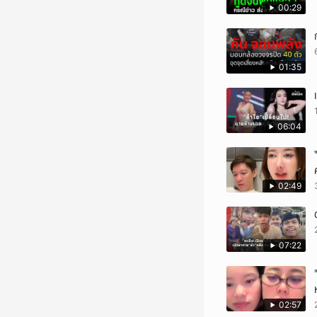
00:29
01:35
06:04
02:49
07:22
02:57