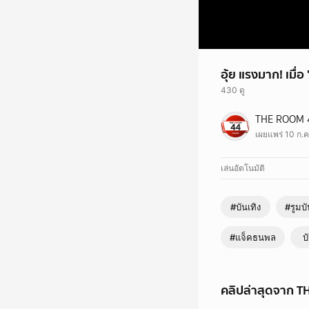
อุ้ย แรงมาก! เมื่อ
430 ดู
อุ้ย แรงมาก! เมื่อ "จ๊ะ
THE ROOM 
Cr. chonlee_9399
เผยแพร่ 10 ก.ค
เล่นอัตโนมัติ
#บันเทิง
#รูมบั
#แจ็คธนพล
บ
คลิปล่าสุดจาก