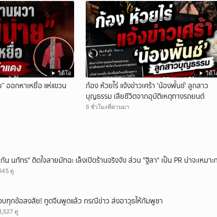
วิดีโอ
วิดีโ
ย” ออกหาเหยื่อ แห่แขวน
ก้อง ห้วยไร่ แจ้งข่าวเศร้า 'น้องพั้นช์' ลูกสาว
บุญธรรม เสียชีวิตจากอุบัติเหตุทางรถยนต์
6 ชั่วโมงที่ผ่านมา
"กัน นภัทร" ติดใจสายมัทฉะ เล็งเปิดร้านจริงจัง ส่วน "ฐิสา" เป็น PR น่าจะเหมาะก
645 ดู
จบทุกข้อสงสัย! ทูตจีนพูดแล้ว กรณีข่าว ส่งอาวุธให้กัมพูชา
8,527 ดู