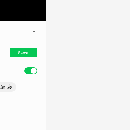
ติดตาม
เลิกแจ็ค