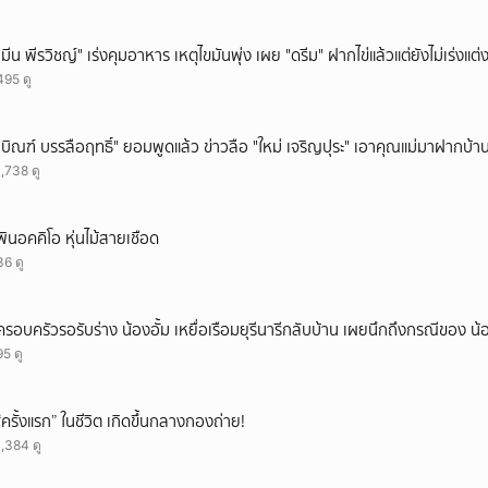
"มีน พีรวิชญ์" เร่งคุมอาหาร เหตุไขมันพุ่ง เผย "ดรีม" ฝากไข่แล้วแต่ยังไม่เร่งแต่
495 ดู
"บิณฑ์ บรรลือฤทธิ์" ยอมพูดแล้ว ข่าวลือ "ใหม่ เจริญปุระ" เอาคุณแม่มาฝากบ้า
1,738 ดู
พินอคคิโอ หุ่นไม้สายเชือด
36 ดู
ครอบครัวรอรับร่าง น้องอั้ม เหยื่อเรือมยุรีนารีกลับบ้าน เผยนึกถึงกรณีของ น้
95 ดู
“ครั้งแรก” ในชีวิต เกิดขึ้นกลางกองถ่าย!
1,384 ดู