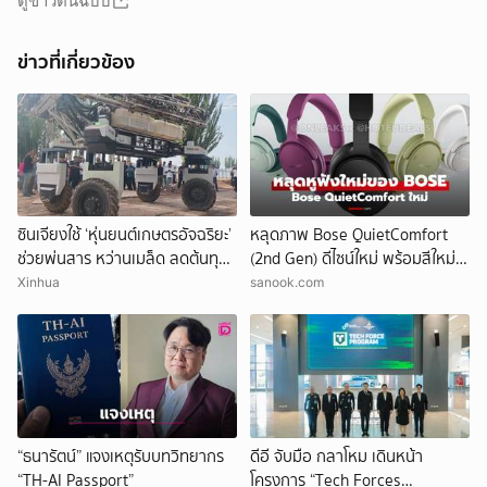
ดูข่าวต้นฉบับ
ข่าวที่เกี่ยวข้อง
ซินเจียงใช้ ‘หุ่นยนต์เกษตรอัจฉริยะ’
หลุดภาพ Bose QuietComfort
ช่วยพ่นสาร หว่านเมล็ด ลดต้นทุน
(2nd Gen) ดีไซน์ใหม่ พร้อมสีใหม่
ผลิต
ก่อนเปิดตัว
Xinhua
sanook.com
“ธนารัตน์” แจงเหตุรับบทวิทยากร
ดีอี จับมือ กลาโหม เดินหน้า
“TH-AI Passport”
โครงการ “Tech Forces