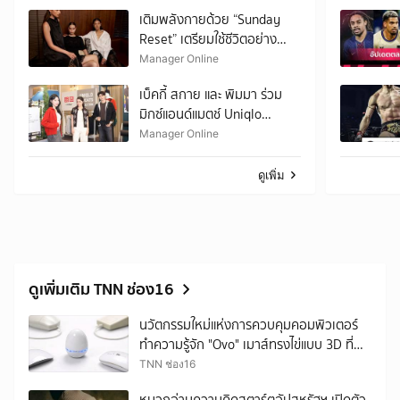
เติมพลังกายด้วย “Sunday
Reset” เตรียมใช้ชีวิตอย่าง
ตั้งใจ
Manager Online
เบ็คกี้ สกาย และ พิมมา ร่วม
มิกซ์แอนด์แมตช์ Uniqlo
LifeWear Fall/Winter 2026
Manager Online
ดูเพิ่ม
ดูเพิ่มเติม TNN ช่อง16
นวัตกรรมใหม่แห่งการควบคุมคอมพิวเตอร์
ทำความรู้จัก "Ovo" เมาส์ทรงไข่แบบ 3D ที่
ช่วยลดอาการปวดข้อมือ
TNN ช่อง16
หมวกอ่านความคิดสตาร์ตอัปสหรัฐฯ เปิดตัว