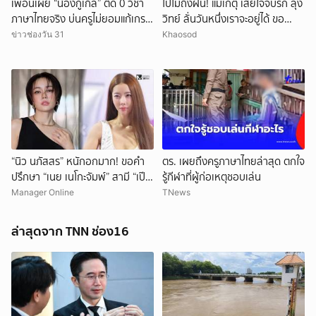
เพื่อนเผย “น้องกูเกิล” ติด 0 วิชา
ไปไม่ถึงฝัน! แม่เกตุ เสียใจจบรัก ลุง
ภาษาไทยจริง บ่นครูไม่ยอมแก้เกรด
วิทย์ ลั่นวันหนึ่งเราจะอยู่ได้ ขอ
ให้
กำลังใจให้ทั้งสองฝ่าย
ข่าวช่องวัน 31
Khaosod
“นิว นภัสสร” หนักอกมาก! ขอคำ
ตร. เผยถึงครูภาษาไทยล่าสุด ตกใจ
ปรึกษา “เนย เนโกะจัมพ์” สามี “เป๊ก
รู้กีฬาที่ผู้ก่อเหตุชอบเล่น
เปรมณัช” ดื่มดริ้งก์ติดเพื่อนหนัก!
Manager Online
TNews
ล่าสุดจาก TNN ช่อง16