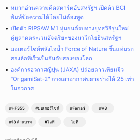
หมวกอ่านความคิดสตาร์ตอัปสหรัฐฯ เปิดตัว BCI
พิมพ์ข้อความได้โดยไม่ต้องพูด
เปิดตัว RIPSAW M1 หุ่นยนต์รบทางยุทธวิธีรุ่นใหม่
คู่หูลาดตระเวนอัจฉริยะของนาวิกโยธินสหรัฐฯ
มอเตอร์ไซค์พลังไอน้ำ Force of Nature ขึ้นแท่นรถ
สองล้อที่เร็วเป็นอันดับสองของโลก
องค์การอวกาศญี่ปุ่น (JAXA) ปล่อยดาวเทียมจิ๋ว
"OrigamiSat-2" กางเสาอากาศขยายร่างได้ 25 เท่า
ในอวกาศ
#HF355
#มอเตอร์ไซค์
#Ferrari
#V8
#18 ล้านบาท
#ไอที
ไอที