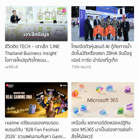
ชีวิตติด TECH – เจาะลึก ‘LINE
ไทยเปิดตัวหุ่นยนต์ AI กู้ภัยทางน้ำ
Thailand Business Insight’
อัตโนมัติเครื่องแรก ZBHA จับมือซู
โอกาสใหม่ธุรกิจไทยบน
เปอร์ การ์ด นำร่องที่ภูเก็ต
แพลตฟอร์มยุคดิจิทัล
เดลินิวส์
TNN ช่อง16
realme เตรียมฉลองครบรอบ
เหนือชั้น แฮกเกอร์ดัดแปลงปฏิทิน
แบรนด์กับ “828 Fan Festival
ของ MS365 มาเป็นช่องทางส่งคำ
2026” ชวนแฟนเกมค้นหา Gaming
สั่งให้มัลแวร์