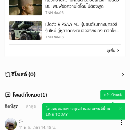
BCI พิมพ์ข้อความได้โดยไม่ต้องพูด
TNN ช่อง16
เปิดตัว RIPSAW M1 หุ่นยนต์รบทางยุทธวิธี
รุ่นใหม่ คู่หูลาดตระเวนอัจฉริยะของนาวิกโยธิน
สหรัฐฯ
TNN ช่อง16
ดูเพิ่ม
รีโพสต์ (0)
โพสต์ทั้งหมด(1)
สร้างโพสต์
ฮิตที่สุด
ล่าสุด
โควตมุมมองของคุณผ่านคอนเทนต์นี้บน
LINE TODAY
:))
11 พ.ค. เวลา 14.45 น.