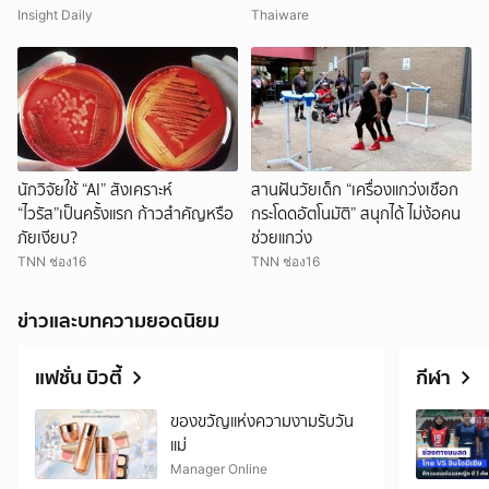
DNA
Insight Daily
Thaiware
นักวิจัยใช้ “AI” สังเคราะห์
สานฝันวัยเด็ก “เครื่องแกว่งเชือก
“ไวรัส”เป็นครั้งแรก ก้าวสำคัญหรือ
กระโดดอัตโนมัติ” สนุกได้ ไม่ง้อคน
ภัยเงียบ?
ช่วยแกว่ง
TNN ช่อง16
TNN ช่อง16
ข่าวและบทความยอดนิยม
แฟชั่น บิวตี้
กีฬา
ของขวัญแห่งความงามรับวัน
แม่
Manager Online