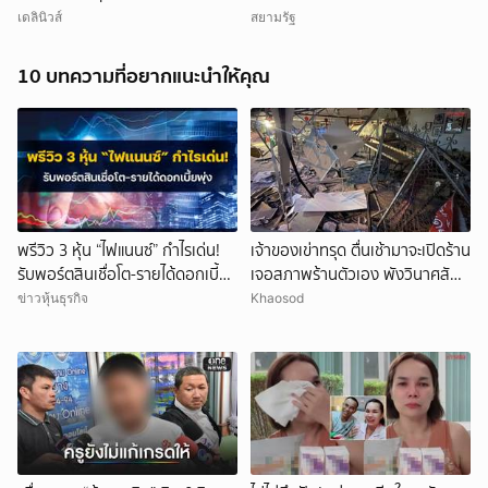
Program” มุ่งยกระดับทักษะกำลัง
เดลินิวส์
สยามรัฐ
พลยุคดิจิทัล
10 บทความที่อยากแนะนำให้คุณ
พรีวิว 3 หุ้น “ไฟแนนซ์” กำไรเด่น!
เจ้าของเข่าทรุด ตื่นเช้ามาจะเปิดร้าน
รับพอร์ตสินเชื่อโต-รายได้ดอกเบี้ย
เจอสภาพร้านตัวเอง พังวินาศสัน
พุ่ง
ตะโร เสียหายนับล้าน
ข่าวหุ้นธุรกิจ
Khaosod
ยกเลิก