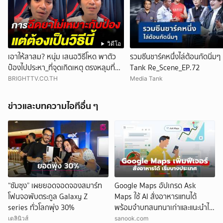
วิดีโอ
เอาให้สาสม? หนุ่ม เสนอวิธีโหด พาตัว
รวมซีนชาร์คหนึ่งไล่ต้อนกัดนิ่มๆ
ป๋องไปประหา_ที่จุดเกิดเหตุ ตรงหลุมที่มัน
Tank Re_Scene_EP.72
ฝัง
BRIGHTTV.CO.TH
Media Tank
ข่าวและบทความไอทีอื่น ๆ
“ซัมซุง” เผยยอดจอดจองสมาร์ท
Google Maps อัปเกรด Ask
โฟนจอพับตระกูล Galaxy Z
Maps ใช้ AI สั่งอาหารแทนได้
series ทั่วโลกพุ่ง 30%
พร้อมจำบทสนทนาเก่าและแนะนำได้
ฉลาดขึ้น
เดลินิวส์
sanook.com