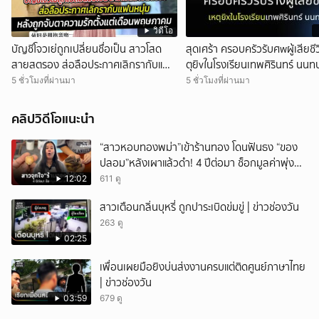
วิดีโอ
บัญชีโจวเย่ถูกเปลี่ยนชื่อเป็น สาวโสด
สุดเศร้า ครอบครัวรับศwผู้เสียชีว
สายสตรอง ส่อลือประกาศเลิกรากับแฟน
ตุยิvในโรงเรียนเทพศิรินทร์ นนทบุ
หนุ่ม
5 ชั่วโมงที่ผ่านมา
5 ชั่วโมงที่ผ่านมา
คลิปวิดีโอแนะนำ
“สาวหอบทองพม่า”เข้าร้านทอง โดนฟันธง “ของ
ปลอม”หลังเผาแล้วดำ! 4 ปีต่อมา ช็อกมูลค่าพุ่ง
มหาศาล!
12:02
611 ดู
สาวเตือนกลิ่นบุหรี่ ถูกปาระเบิดข่มขู่ | ข่าวช่องวัน
263 ดู
02:25
เพื่อนเผยมือยิงบ่นส่งงานครบแต่ติดศูนย์ภาษาไทย
| ข่าวช่องวัน
03:59
679 ดู