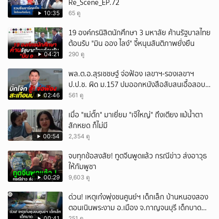
Re_Scene_EP.72
10:35
65 ดู
19 องค์กรนิสิตนักศึกษา 3 มหาลัย ค้านรัฐบาลไทย
ต้อนรับ "มิน ออง ไลง์" จี้หนุนสันติภาพยั่งยืน
04:21
290 ดู
พล.ต.อ.สุรเชชษฐ์ จ่อฟ้อง เลขาฯ-รองเลขาฯ
ป.ป.ช. ผิด ม.157 ปมออกหนังสือสับสนเอื้อสอบ
คดีซ้ำซ้อน
02:46
561 ดู
เมื่อ "แม่ตั๊ก" มาเยี่ยม "เจ๊ใหญ่" ถึงเตียง แม้น้ำตา
สักหยด ก็ไม่มี
00:54
2,354 ดู
จบทุกข้อสงสัย! ทูตจีนพูดแล้ว กรณีข่าว ส่งอาวุธ
ให้กัมพูชา
00:29
9,603 ดู
ด่วน! เหตุเก๋งพุ่งชนศูนย์ฯ เด็กเล็ก บ้านหนองสอง
ตอนเนินพระงาม อ.เมือง จ.กาญจนบุรี เด็กบาด
เจ็บ 13 ราย
00:41
251 ดู