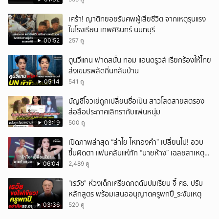
เศร้า! ญาติทยอยรับศพผู้เสียชีวิต จากเหตุรุนแรง
ในโรงเรียน เทพศิรินทร์ นนทบุรี
00:52
257 ดู
ตูนวีแกน ฟาดสนั่น ทอม แอนดรูวส์ เรียกร้องให้ไทย
ส่งเขมรพลัดถิ่นกลับบ้าน
05:14
541 ดู
บัญชีโจวเย่ถูกเปลี่ยนชื่อเป็น สาวโสดสายสตรอง
ส่อลือประกาศเลิกรากับแฟนหนุ่ม
03:19
500 ดู
เปิดภาพล่าสุด “ลำไย ไหทองคำ” เปลี่ยนไป! อวบ
ขึ้นผิดตา แฟนคลับแห่ทัก “นายห้าง” เฉลยสาเหตุ
ชัด!
06:04
2,489 ดู
"เรวัช" ห่วงเด็กเครียดกดดันปมเรียน จี้ ศธ. ปรับ
หลักสูตร พร้อมเสนออนุญาตครูพกปื_ระงับเหตุ
03:36
520 ดู