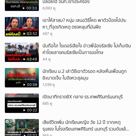
ปล่อยโฮ จนท.เข้าประครอง
00:33
6,693 ดู
เอาให้สาสม? หนุ่ม เสนอวิธีโหด พาตัวป๋องไปประ
หา_ที่จุดเกิดเหตุ ตรงหลุมที่มันฝัง
03:52
467 ดู
นับถือใจ! ไรเดอร์เสียใจ ข่าวพี่น้องรัสเซีย ไม่เก็บเงิน
ค่าโดยสารคนรัสเซียเป็นการขอโทษ
02:48
44 ดู
นักเรียน ม.2 เล่าวิธีเอาตัวรอด หลังเห็นเพื่อนถูก
ยิxบาดเจ็บ ในจังหวะชุลมุน
00:59
1,099 ดู
เปิดนาทีกราดยิX กลาง รร.เทพศิรินทร์นนทบุรี
685 ดู
00:22
เสียชีวิตเพิ่ม นักเรียนหญิง วัย 12 ปี จากเหตุ
รุนแรง ในโรงเรียนเทพศิรินทร์ นนทบุรี รวมดับแล้ว
9 ราย
01:32
955 ดู