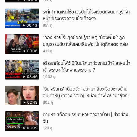
ระทึก! เกิดเหตุใช้อาวุธปืuในโรงเรียนดังนนทบุรี เจ้า
หน้าที่เร่งตรวจสอบข้อเท็จจริง
00:43
851 ดู
“ก้อง ห้วยไร่” สุดช็อก! รู้สาเหตุ “น้องพั๊นซ์“ ลูก
บุญธรรมดับ หลังเคยเสียพ่อแม่เหตุตึกสตง.ถล่ม
09:06
412 ดู
เต้ ดราก้อนไฟว์ มีหินปริศนาถ่วงกระเป๋า? ลอ-ยน้ำ
เจ้าพระยา ใต้สะพานพระราม 7
03:46
1,038 ดู
ั่"จิน จรินทร์" เดือดจัด! อย่ามาเสือxเรื่องชาวบ้าน
ลั่น ด่าหนู (กวาง รติชา) เหมือนด่าพี่ อย่ามายุ่งกับ
คนของผม จบ!!!
02:49
602 ดู
ตามหา "เด็กอเมริกัน" หายตัวจากบ้าน | ข่าวช่อง
วัน
03:09
120 ดู