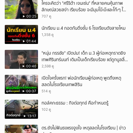
ใครจะคิดว่า "ศรีริต้า เจนเซ่น" ที่หลายคนคุ้นภาพ
ลักษณ์สวยสง่า เรียบร้อย จะมีมุมโบ๊ะบ๊ะและโก๊ะๆ ให้
ได้อมยิ้มเหมือนกัน งานนี้ทำเอาแฟนๆ ทั้งเอ็นดูทั้ง
00:25
707 ดู
หัวเราะ
นักเรียน ม.4 กอดกันดิ่งชั้น 6 โรงเรียนดังสายไหม
1,358 ดู
01:44
"หนุ่ม กรรชัย" เปิดปม! เด็ก ม.3 ผู้ก่อเหตุกราดยิง
เทพศิรินทร์นนท์ เดิมเป็นเด็กเรียบร้อย แต่ถูกบูลลี่
หนัก คาดแรงกดดันสะสมกลายเป็นแรงแค้น จนก่อ
00:46
2,598 ดู
เหตุสลด
เปิดใจครั้งแรก! พ่อนักเรียนผู้ก่อเหตุ พูดถึงเหตุ
สลดในโรงเรียนเทพสิริน
00:37
514 ดู
ทอล์คกะธรรม : กิจต่อทุกข์ คือกำหนดรู้
102 ดู
13:17
ตร.ยังไม่ฟันธงแรงจูงใจ เหตุสลดในโรงเรียน | ข่าว