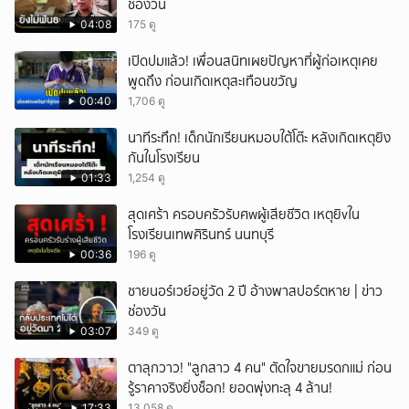
ช่องวัน
04:08
175 ดู
เปิดปมแล้ว! เพื่อนสนิทเผยปัญหาที่ผู้ก่อเหตุเคย
พูดถึง ก่อนเกิดเหตุสะเทือนขวัญ
00:40
1,706 ดู
นาทีระทึก! เด็กนักเรียนหมอบใต้โต๊ะ หลังเกิดเหตุยิง
กันในโรงเรียน
01:33
1,254 ดู
สุดเศร้า ครอบครัวรับศwผู้เสียชีวิต เหตุยิvใน
โรงเรียนเทพศิรินทร์ นนทบุรี
00:36
196 ดู
ชายนอร์เวย์อยู่วัด 2 ปี อ้างพาสปอร์ตหาย | ข่าว
ช่องวัน
03:07
349 ดู
ตาลุกวาว! "ลูกสาว 4 คน" ตัดใจขายมรดกแม่ ก่อน
รู้ราคาจริงยิ่งช็อก! ยอดพุ่งทะลุ 4 ล้าน!
17:33
13,058 ดู