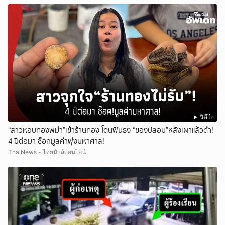
วิดีโอ
“สาวหอบทองพม่า”เข้าร้านทอง โดนฟันธง “ของปลอม”หลังเผาแล้วดำ!
4 ปีต่อมา ช็อกมูลค่าพุ่งมหาศาล!
ThaiNews - ไทยนิวส์ออนไลน์