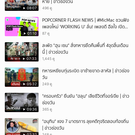
หาย | ข่าวช่องวัน
08:07
496 ดู
POPCORNER FLASH NEWS | #MicMac ชวนฟัง
เพลงใหม่ 'WORKING U' ลั่น! เพลงดี ฮีลใจ เปิด
ฟังได้ทุกสถานการณ์
01:10
87 ดู
สะพัด "ฮุน เซน" สั่งทหารยึดคืนพื้นที่ 4จุดสิ้นเดือน
นี้ | ข่าวช่องวัน
07:33
1,445 ดู
ทหารเหยียบทุ่นระเบิด ขาซ้ายขาด-สาหัส | ข่าวช่อง
วัน
05:32
249 ดู
"ครอบครัว" ยืนยัน "ฮลุน" เสียชีวิตที่จอร์เจีย | ข่าว
ช่องวัน
09:36
365 ดู
"อนุทิน" แจง 7 มาตรการ ลุยคดีทุจริตสอบท้องถิ่น
| ข่าวช่องวัน
02:32
248 ดู