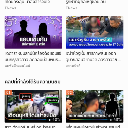
ที่โดนกระสุน น่าสงสารจับใจ
รู้กีฬาที่ผู้ก่อเหตุชอบเล่น
TNews
TNews
แฉดาราหนุ่มสามีนักร้องดัง แอบแซ่
เฒ่าหัวงูหื่น สารภาพสิ้น! ออก
บนักธุรกิจสาว ลักลอบมีสัมพันธ์
อุบายสอนวิชานวด ลวงสาววัย 17
สัปดาห์ละ 2 ครั้ง
ขืนใจภายในเวลาเพียง 40 นาที
คมชัดลึกออนไลน์
สยามนิวส์
คลิปที่กำลังได้รับความนิยม
01
02
วิดีโอ
วิดีโอ
สาวเตือนกลิ่นบุหรี่ ถูกปาระเบิด
เพื่อนเผยมือยิงบ่นส่งงานครบแต่