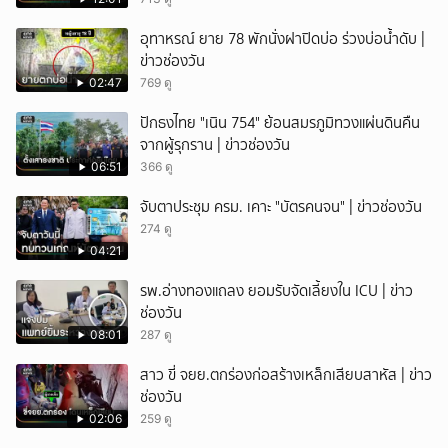
อุทาหรณ์ ยาย 78 พักนั่งฝาปิดบ่อ ร่วงบ่อน้ำดับ |
ข่าวช่องวัน
02:47
769 ดู
ปักธงไทย "เนิน 754" ย้อนสมรภูมิทวงแผ่นดินคืน
จากผู้รุกราน | ข่าวช่องวัน
06:51
366 ดู
จับตาประชุม ครม. เคาะ "บัตรคนจน" | ข่าวช่องวัน
274 ดู
04:21
รพ.อ่างทองแถลง ยอมรับจัดเลี้ยงใน ICU | ข่าว
ช่องวัน
08:01
287 ดู
สาว ขี่ จยย.ตกร่องก่อสร้างเหล็กเสียบสาหัส | ข่าว
ช่องวัน
02:06
259 ดู