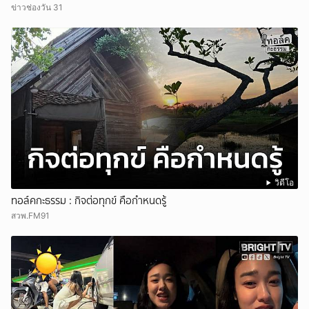
ข่าวช่องวัน 31
วิดีโอ
ทอล์คกะธรรม : กิจต่อทุกข์ คือกำหนดรู้
สวพ.FM91