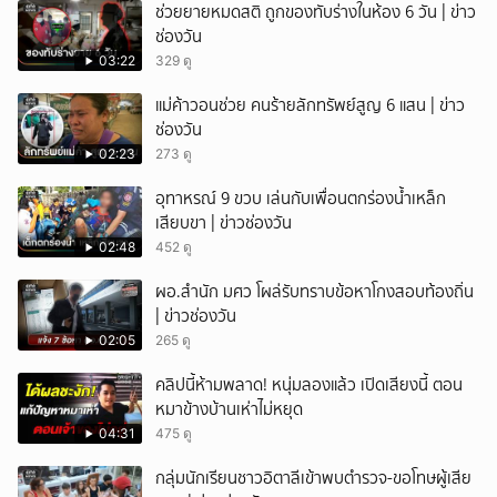
ช่วยยายหมดสติ ถูกของทับร่างในห้อง 6 วัน | ข่าว
ช่องวัน
03:22
329 ดู
แม่ค้าวอนช่วย คนร้ายลักทรัพย์สูญ 6 แสน | ข่าว
ช่องวัน
02:23
273 ดู
อุทาหรณ์ 9 ขวบ เล่นกับเพื่อนตกร่องน้ำเหล็ก
เสียบขา | ข่าวช่องวัน
02:48
452 ดู
ผอ.สำนัก มศว โผล่รับทราบข้อหาโกงสอบท้องถิ่น
| ข่าวช่องวัน
02:05
265 ดู
คลิปนี้ห้ามพลาด! หนุ่มลองแล้ว เปิดเสียงนี้ ตอน
หมาข้างบ้านเห่าไม่หยุด
04:31
475 ดู
กลุ่มนักเรียนชาวอิตาลีเข้าพบตำรวจ-ขอโทษผู้เสีย