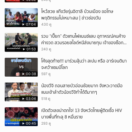
ไหว้สวย แก๊งวัยรุ่นอิตาลี ป่วนเมือง ขอโทษ
พฤติกรรมไม่เหมาะสม | ข่าวช่องวัน
07:04
430 ดู
รวบ “เปี๊ยก” ตัวแทนไฟแนนซ์แสบ อุทาหรณ์คนค้าง
ค่างวด สวมรอยสไลด์หนีส่งนายทุน เจ้าของช็อก
หนี้ยังอยู่ - รถปลิว เสียหายกว่า 600,000 บาท
01:53
240 ดู
โค้งสุดท้าย!!! มาร่วมลุ้นว่า สเปน หรือ อาร์เจนตินา
จะคว้าแชมป์โลก
00:38
597 ดู
น้องวีจิ ถอนสายบัวอ่อนช้อยมาก จังหวะวาดมือ
แนบเข้าลำตัวน้องวีจิทำได้ดีมากๆ
03:06
518 ดู
เปิดตัวเลขน่าตกใจ! 13 จังหวัดไทยผู้ติดเชื้อ HIV
บางพื้นที่ทะลุ 8 หมื่นราย
00:45
293 ดู