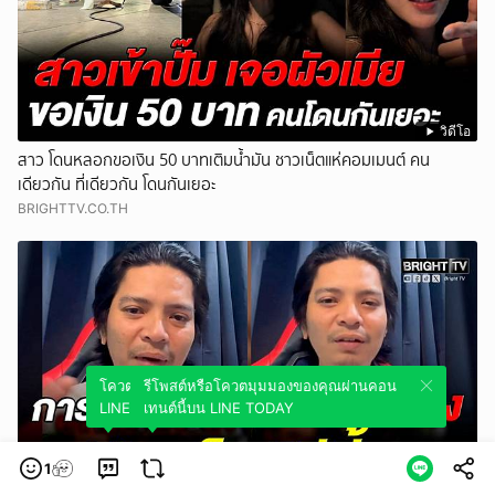
วิดีโอ
สาว โดนหลอกขอเงิน 50 บาทเติมน้ำมัน ชาวเน็ตแห่คอมเมนต์ คน
เดียวกัน ที่เดียวกัน โดนกันเยอะ
BRIGHTTV.CO.TH
โควตมุมมองของคุณผ่านคอนเทนต์นี้บน
รีโพสต์หรือโควตมุมมองของคุณผ่านคอน
LINE TODAY
เทนต์นี้บน LINE TODAY
1
วิดีโอ