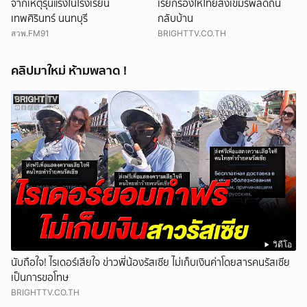
จากเหตุรุนแรงในโรงเรียน
เรียกร้องให้ไทยส่งเขมรพลัดถิ่น
เทพศิรินทร์ นนทบุรี
กลับบ้าน
สวพ.FM91
BRIGHTTV.CO.TH
คลิปมาใหม่ ห้ามพลาด !
วิดีโอ
นับถือใจ! ไรเดอร์เสียใจ ข่าวพี่น้องรัสเซีย ไม่เก็บเงินค่าโดยสารคนรัสเซีย
เป็นการขอโทษ
BRIGHTTV.CO.TH