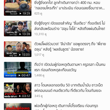
ยิ่งรู้ยิ่งตกใจ! ลูกค้าเดินทางกว่า 400 กม. หอบ
“กลองมโหระทึก” มาประเมิน ก่อนเฉลยซื้อมาราคา
เท่าไหร่?
19:29
625 ดู
ยิ่งรู้ยิ่งจุก! เปิดของสำคัญ “ชิ้นเดียว” ที่จอเจียร์ ไม่
ส่งกลับพร้อมร่าง “ฮลุน โซโล่” หลังถึงแผ่นดินไทย!
13:28
13,310 ดู
ตัวแม่โผล่ร่วมวง! “ลีน่าจัง” ขอพูดตรงๆ ถึง “พี่ชาย
ฮลุน” หลังรู้ “ผลชันสูตร” น้องชาย!
15:00
1,017 ดู
ถึงว่า! เปิดปมผู้ก่อเหตุเดินตามหา ครูอรสา เป็นคน
แรก ก่อนเกิดเหตุสะเทือนขวัญ
00:47
1,466 ดู
สาว โดนหลอกขอเงิน 50 บาทเติมน้ำมัน ชาวเน็ต
แห่คอมเมนต์ คนเดียวกัน ที่เดียวกัน โดนกันเยอะ
03:12
345 ดู
พ่อเด็กผู้ก่อเหตุ เดินทางไปโรงเรียน ก่อนทรุด