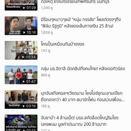
ก่อเหตุ ยิงในโรงเรียนเทพศิรินทร์ นนทบุรี
01:29
1,395 ดู
มีร้อนๆหนาวๆแน่! "หนุ่ม กรรชัย" โพสต์ตรงๆถึง
"ฟิล์ม รัฐภูมิ" หลังแจงเส้นทางเงิน 25 ล้าน!
10:16
1,838 ดู
ใครเป็นเหมือนกันบ้างงงง
142 ดู
02:34
กลุ่ม นร.อิตาลี อัดคลิปถึงคนไทย! หลังเจอทัวร์ลง
869 ดู
01:47
บุกจับแก๊งคอลฯเวียดนาม โยงไอซ์ซุกมะขามเปียก
ยึดทองกว่า 40 บาท-สมาร์ทโฟน ก่อนรวบเพื่อน
ร่วมทีมหอบเงิน 1.5 แสนติดสินบนคาโรงพัก
03:16
185 ดู
จับยาบ้า 4 ล้านเม็ด! นรข.สกัดล็อตใหญ่ริมโขง
นครพนม มูลค่าประมาณ 200 ล้านบาท
01:13
127 ดู