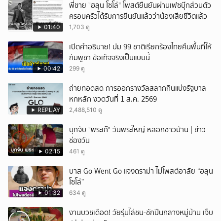
พี่ชาย "ฮลุน โซโล่" โพสต์ยืนยันผ่านเฟซบุ๊กส่วนตัว
ยกเลิก
ครอบครัวได้รับการยืนยันแล้วว่าน้องเสียชีวิตแล้ว
01:40
1,703 ดู
เปิดคำอธิบาย! ปม 99 ชาติเรียกร้องไทยคืนพื้นที่ให้
กัมพูชา ข้อเท็จจริงเป็นแบบนี้
00:42
299 ดู
ถ่ายทอดสด การออกรางวัลสลากกินแบ่งรัฐบาล
หกหลัก งวดวันที่ 1 ส.ค. 2569
REPLAY
2,488,510 ดู
บุกจับ "พระเก๊" วันพระใหญ่ หลอกชาวบ้าน | ข่าว
ช่องวัน
02:15
461 ดู
บาส Go Went Go แจงดราม่า ไม่โพสต์อาลัย “ฮลุน
โซโล่”
01:32
634 ดู
งานบวชเดือด! วัยรุ่นไล่ชน-ชักปืนกลางหมู่บ้าน เจ็บ