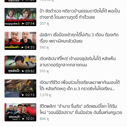
ป้า ซัดตำรวจ คดีชาวบ้านธรรมดาปิดไม่ได้ พอเป็น
ต่างชาติ โดนสถานทูตจี้ ทำเร็วเลย
07:14
207 ดู
มัลลิกา เชื่อป๋องเข้าคุกได้ไม่เกิน 3 เดือน ต้องเกิด
เรื่อง เพราะมีคนกลัวมันแฉ
04:35
592 ดู
เปิดคลิปนาทีโหด! เจ้าของสุนัขรับไม่ได้ หลังเห็น
ลาบราดอร์ถูกลากกลางถนน
05:52
510 ดู
เปิดนาทีชีวิต เพื่อนร่วมโรงเรียนผวาพากันมอบใต้
โต๊ะ หลังเกิดเหตุ เด็ก ม.3 กราดยิvในโรงเรียน
เทพศิรินทร์นนท์ แบบไม่เลือกหน้า เสียงปืนดังสนั่น
02:13
1,376 ดู
หวั่นไหว
ชีวิตพลิก! "อำนาจ รื่นเริง" อดีตแชมป์โลก ได้เริ่ม
ใหม่ "จอนนี่มือปราบ" ยื่นมือช่วย ดันขึ้นแท่นครูมวย
10:01
894 ดู