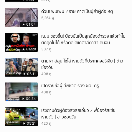
ด่วน! พบเพิ่ม 2 ราย คาดเป็นปู่ย่าผู้ก่อเหตุ
5,264 ดู
01:04
หนุ่ม ของขึ้น! ป๋องมันเป็นลูกน้องตำรวจ แล้วทำไม
ติดคุกไม่ได้ หรือติดได้แค่ตาสีตาสา คนจน
04:28
337 ดู
ตามหา ฮลุน โซโล่ หายตัวที่ประเทศจอร์เจีย | ข่าว
ช่องวัน
06:11
408 ดู
เปิดรายชื่อผู้เสียชีวิต รอง ผอ.-ครู
408 ดู
00:54
เร่งตามตัวผู้ต้องสงสัยเอี่ยว 2 พี่น้องรัสเซีย
หายตัว | ข่าวช่องวัน
05:21
420 ดู