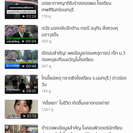
บรรยากาศญาติรับร่างงรองผอ.โรงเรียน
เทพศิรินทร์นนทบุรี
02:24
178 ดู
เรวัช มองกลับอีกด้าน กรณี อนุทิน สั่งควบคุ
มอาวุธปืx
00:34
450 ดู
เปิดปมสำคัญ! เผยข้อมูลก่อนเหตุการณ์ เด็ก ม.3
ก่อเหตุสะเทือนขวัญในโรงเรียน
00:46
547 ดู
ไทม์ไลน์เหตุ กราดยิงโรงเรียน จ.นนทบุรี | ข่าวช่อง
วัน
06:20
145 ดู
“ครั้งแรก” ในชีวิต เกิดขึ้นกลางกองถ่าย!
1,501 ดู
01:13
ตำรวจพบข้อมูลสำคัญ ในคอมพิวเตอร์นักเรียน