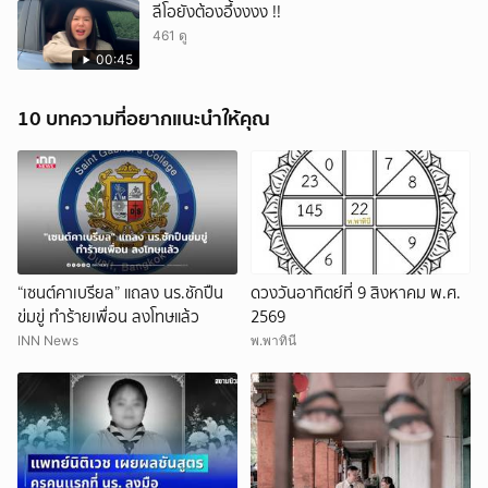
ลีโอยังต้องอึ้งงงง !!
461 ดู
00:45
10 บทความที่อยากแนะนำให้คุณ
“เซนต์คาเบรียล” แถลง นร.ชักปืน
ดวงวันอาทิตย์ที่ 9 สิงหาคม พ.ศ.
ข่มขู่ ทำร้ายเพื่อน ลงโทษแล้ว
2569
INN News
พ.พาทินี