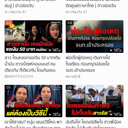
ข่มขู่ | ข่าวช่องวัน
ติดศูนย์ภาษาไทย | ข่าวช่องวัน
ข่าวช่องวัน 31
ข่าวช่องวัน 31
03
04
วิดีโอ
วิดีโอ
สาว โดนหลอกขอเงิน 50 บาทเติม
พ่อเด็กผู้ก่อเหตุ เดินทางไป
น้ำมัน ชาวเน็ตแห่คอมเมนต์ คน
โรงเรียน ก่อนทรุดปล่อยโฮ
เดียวกัน ที่เดียวกัน โดนกันเยอะ
จนท.เข้าประครอง
BRIGHTTV.CO.TH
สยามนิวส์
05
06
วิดีโอ
วิดีโอ
เอาให้สาสม? หนุ่ม เสนอวิธีโหด พา
นับถือใจ! ไรเดอร์เสียใจ ข่าวพี่น้อง