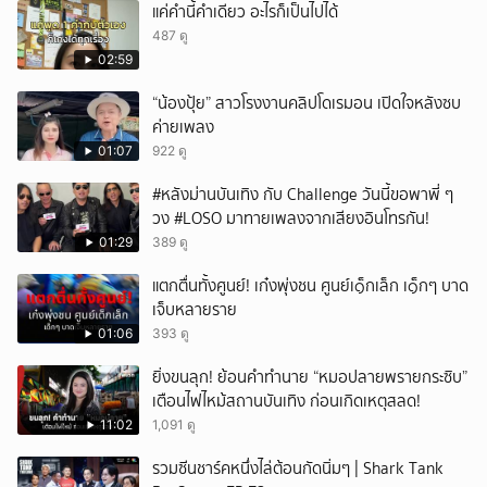
แค่คำนี้คำเดียว อะไรก็เป็นไปได้
487 ดู
02:59
“น้องปุ้ย” สาวโรงงานคลิปโดเรมอน เปิดใจหลังซบ
ค่ายเพลง
01:07
922 ดู
#หลังม่านบันเทิง กับ Challenge วันนี้ขอพาพี่ ๆ
วง #LOSO มาทายเพลงจากเสียงอินโทรกัน!
01:29
389 ดู
แตกตื่นทั้งศูนย์! เก๋งพุ่งชน ศูนย์เ๑็กเล็ก เ๑็กๆ บาด
เจ็บหลายราย
01:06
393 ดู
ยิ่งขนลุก! ย้อนคำทำนาย “หมอปลายพรายกระซิบ”
เตือนไฟไหม้สถานบันเทิง ก่อนเกิดเหตุสลด!
11:02
1,091 ดู
รวมซีนชาร์คหนึ่งไล่ต้อนกัดนิ่มๆ | Shark Tank