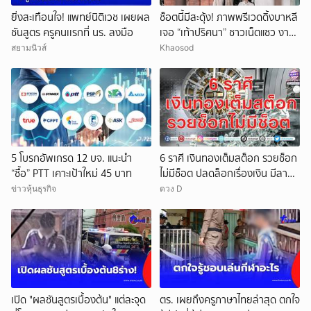
ยิ่งสะเทือนใจ! แพทย์นิติเวช เผยผล
ช็อตนี้มีสะดุ้ง! ภาพพรีเวดดิ้งบาหลี
ชันสูตร ครูคนเเรกที่ นร. ลงมือ
เจอ “เท้าปริศนา” ชาวเน็ตแซว งาน
แต่งหรือหนังผี
สยามนิวส์
Khaosod
5 โบรกอัพเกรด 12 บจ. แนะนำ
6 ราศี เงินทองเต็มสต็อก รวยช็อก
“ซื้อ” PTT เคาะเป้าใหม่ 45 บาท
ไม่มีช็อต ปลดล็อกเรื่องเงิน มีลาภ
ลอยจ่อคิว
ข่าวหุ้นธุรกิจ
ดวง D
เปิด "ผลชันสูตรเบื้องต้น" แต่ละจุด
ตร. เผยถึงครูภาษาไทยล่าสุด ตกใจ