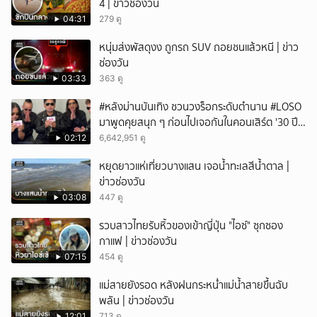
4 | ข่าวช่องวัน
04:31
279 ดู
หนุ่มส่งพัสดุงง ถูกรถ SUV ถอยชนแล้วหนี | ข่าว
ช่องวัน
03:33
363 ดู
#หลังม่านบันเทิง ชวนวงร็อกระดับตำนาน #LOSO
มาพูดคุยสนุก ๆ ก่อนไปเจอกันในคอนเสิร์ต '30 ปี
LOSO นานเท่าไรก็รอ'
02:12
6,642,951 ดู
หยุดยาวแห่เที่ยวบางแสน เจอน้ำทะเลสีน้ำตาล |
ข่าวช่องวัน
03:08
447 ดู
รวบสาวไทยรับหิ้วของเข้าญี่ปุ่น "ไอซ์" ซุกซอง
กาแฟ | ข่าวช่องวัน
07:15
454 ดู
แม่สายยังรอด หลังฝนกระหน่ำแม่น้ำสายขึ้นฉับ
พลัน | ข่าวช่องวัน
12:01
713 ดู