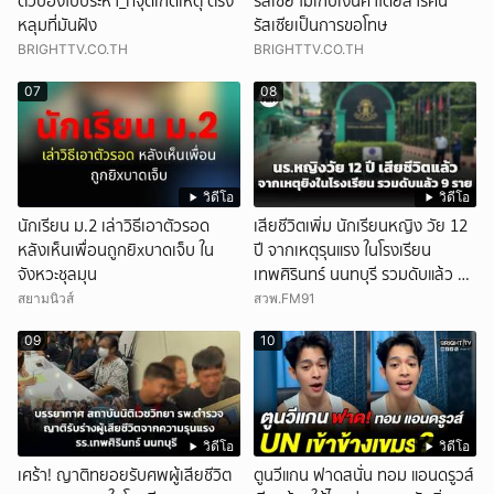
ตัวป๋องไปประหา_ที่จุดเกิดเหตุ ตรง
รัสเซีย ไม่เก็บเงินค่าโดยสารคน
หลุมที่มันฝัง
รัสเซียเป็นการขอโทษ
BRIGHTTV.CO.TH
BRIGHTTV.CO.TH
07
08
วิดีโอ
วิดีโอ
นักเรียน ม.2 เล่าวิธีเอาตัวรอด
เสียชีวิตเพิ่ม นักเรียนหญิง วัย 12
หลังเห็นเพื่อนถูกยิxบาดเจ็บ ใน
ปี จากเหตุรุนแรง ในโรงเรียน
จังหวะชุลมุน
เทพศิรินทร์ นนทบุรี รวมดับแล้ว 9
ราย
สยามนิวส์
สวพ.FM91
09
10
วิดีโอ
วิดีโอ
เศร้า! ญาติทยอยรับศพผู้เสียชีวิต
ตูนวีแกน ฟาดสนั่น ทอม แอนดรูวส์