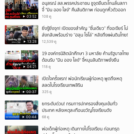
อนุสรณ์ สส.พรรคประชาชน ชูจุดยืนตะโกนลั่นสภา
จี้ "มิน ออง ไลง์" คืนสันติภาพ ก่อนถูกหิ้วตัวออก
03:52
108 ดู
ยิ่งรู้ยิ่งจุก! เปิดของสำคัญ “ชิ้นเดียว” ที่จอเจียร์ ไม่
ส่งกลับพร้อมร่าง “ฮลุน โซโล่” หลังถึงแผ่นดินไทย!
13:28
12,539 ดู
19 องค์กรนิสิตนักศึกษา 3 มหาลัย ค้านรัฐบาลไทย
ต้อนรับ "มิน ออง ไลง์" จี้หนุนสันติภาพยั่งยืน
04:21
118 ดู
เปิดใจครั้งแรก! พ่อนักเรียนผู้ก่อเหตุ พูดถึงเหตุ
สลดในโรงเรียนเทพสิริน
00:37
325 ดู
ยกระดับด่วน! กรมการปกครองสั่งคุมเข้มทั่ว
ประเทศ หลังเหตุสะเทือนขวัญโรงเรียนดัง
00:44
68 ดู
พ่อเด็กผู้ก่อเหตุ เดินทางไปโรงเรียน ก่อนทรุด