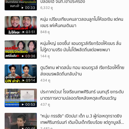
ปล่อยโฮ จนท.เข้าประครอง
00:33
6,332 ดู
หนุ่ม เปรียบเทียบคนลาวสอนลูกไม่ให้ขอเงิน แต่คน
เขมร แค่เห็นคนเดินมา
03:51
848 ดู
หนุ่มใหญ่ ของขึ้น! แอนดรูวส์เรียกร้องให้เขมร ลั่น
ไม่รู้ความจริง มันไม่ได้พลัดถิ่นแต่อพยพมา
03:36
144 ดู
ตูนวีแกน ฟาดสนั่น ทอม แอนดรูวส์ เรียกร้องให้ไทย
ส่งเขมรพลัดถิ่นกลับบ้าน
05:14
434 ดู
ประกาศด่วน! โรงเรียนเทพศิรินทร์ นนทบุรี ยกระดับ
มาตรการความปลอดภัยหลังเหตุสะเทือนขวัญ
00:53
437 ดู
"หนุ่ม กรรชัย" เปิดปม! เด็ก ม.3 ผู้ก่อเหตุกราดยิง
เทพศิรินทร์นนท์ เดิมเป็นเด็กเรียบร้อย แต่ถูกบูลลี่
หนัก คาดแรงกดดันสะสมกลายเป็นแรงแค้น จนก่อ
00:46
2,482 ดู