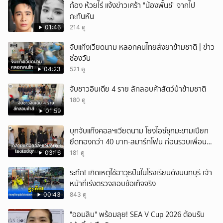
ก้อง ห้วยไร่ แจ้งข่าวเศร้า "น้องพั้นช์" จากไป
ยกเลิก
กะทันหัน
01:46
214 ดู
จับแก๊งเวียดนาม หลอกคนไทยส่งยาข้ามชาติ | ข่าว
ช่องวัน
04:23
521 ดู
จับชาวอินเดีย 4 ราย ลักลอบค้าสัตว์ป่าข้ามชาติ
180 ดู
01:59
บุกจับแก๊งคอลฯเวียดนาม โยงไอซ์ซุกมะขามเปียก
ยึดทองกว่า 40 บาท-สมาร์ทโฟน ก่อนรวบเพื่อน
ร่วมทีมหอบเงิน 1.5 แสนติดสินบนคาโรงพัก
03:16
181 ดู
ระทึก! เกิดเหตุใช้อาวุธปืuในโรงเรียนดังนนทบุรี เจ้า
หน้าที่เร่งตรวจสอบข้อเท็จจริง
00:43
843 ดู
"ออมสิน" พร้อมลุย! SEA V Cup 2026 ต้อนรับ