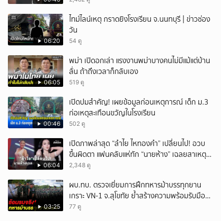
เหตุสลด
ไทม์ไลน์เหตุ กราดยิงโรงเรียน จ.นนทบุรี | ข่าวช่อง
วัน
06:20
54 ดู
พม่า เปิดอกเล่า แรงงานพม่าบางคนไม่มีแม้แต่บ้าน
ลั่น ถ้าถึงเวลาก็กลับเอง
06:05
519 ดู
เปิดปมสำคัญ! เผยข้อมูลก่อนเหตุการณ์ เด็ก ม.3
ก่อเหตุสะเทือนขวัญในโรงเรียน
00:46
502 ดู
เปิดภาพล่าสุด “ลำไย ไหทองคำ” เปลี่ยนไป! อวบ
ขึ้นผิดตา แฟนคลับแห่ทัก “นายห้าง” เฉลยสาเหตุ
ชัด!
06:04
2,348 ดู
ผบ.ทบ. ตรวจเยี่ยมการฝึกทหารม้าบรรทุกยาน
เกราะ VN-1 จ.สุโขทัย ย้ำสร้างความพร้อมรับมือ
ทุกสถานการณ์
03:25
77 ดู