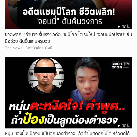
วิดีโอ
ชีวิตพลิก! "อำนาจ รื่นเริง" อดีตแชมป์โลก ได้เริ่มใหม่ "จอนนี่มือปราบ" ยื่น
มือช่วย ดันขึ้นแท่นครูมวย
ThaiNews - ไทยนิวส์ออนไลน์
วิดีโอ
หนุ่ม ของขึ้น! ป๋องมันเป็นลูกน้องตำรวจ แล้วทำไมติดคุกไม่ได้ หรือติดได้