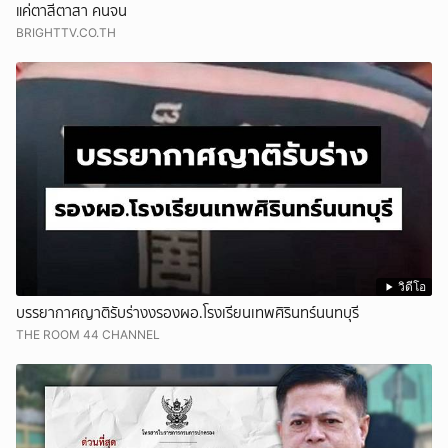
แค่ตาสีตาสา คนจน
BRIGHTTV.CO.TH
วิดีโอ
บรรยากาศญาติรับร่างงรองผอ.โรงเรียนเทพศิรินทร์นนทบุรี
THE ROOM 44 CHANNEL