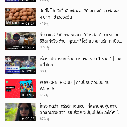
วันนี้ไข่ไก่ปรับขึ้นอีกฟองละ 20 สตางค์ แตะฟองละ
4 บาท | ข่าวช่องวัน
03:27
419 ดู
ยิ่งน่าเศร้า! เปิดผลชันสูตร "น้องฮลุน" สาเหตุเสีย
ชีวิตแท้จริง ด้าน "คุณย่า" โชว์เลขหลานรัก-ทะเบียน
รถเคลื่อนร่าง!
09:07
374 ดู
เร่งหา ประมงตกเรือกลางทะเล รอด 1 หาย 1 | เนชั่
นทั่วไทย
02:15
66 ดู
POPCORNER QUIZ | ถามป็อปตอบปั๊บ กับ
#ALALA
02:17
182 ดู
ใครจะคิดว่า "ศรีริต้า เจนเซ่น" ที่หลายคนคุ้นภาพ
ลักษณ์สวยสง่า เรียบร้อย จะมีมุมโบ๊ะบ๊ะและโก๊ะๆ ให้
ได้อมยิ้มเหมือนกัน งานนี้ทำเอาแฟนๆ ทั้งเอ็นดูทั้ง
00:25
673 ดู
หัวเราะ