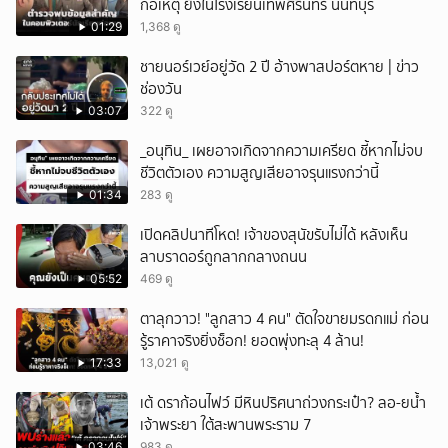
ก่อเหตุ ยิงในโรงเรียนเทพศิรินทร์ นนทบุรี
01:29
1,368 ดู
ชายนอร์เวย์อยู่วัด 2 ปี อ้างพาสปอร์ตหาย | ข่าว
ช่องวัน
03:07
322 ดู
_อนุทิน_ เผยอาจเกิดจากความเครียด ชี้หากไม่จบ
ชีวิตตัวเอง ความสูญเสียอาจรุนแรงกว่านี้
01:34
283 ดู
เปิดคลิปนาทีโหด! เจ้าของสุนัขรับไม่ได้ หลังเห็น
ลาบราดอร์ถูกลากกลางถนน
05:52
469 ดู
ตาลุกวาว! "ลูกสาว 4 คน" ตัดใจขายมรดกแม่ ก่อน
รู้ราคาจริงยิ่งช็อก! ยอดพุ่งทะลุ 4 ล้าน!
17:33
13,021 ดู
เต้ ดราก้อนไฟว์ มีหินปริศนาถ่วงกระเป๋า? ลอ-ยน้ำ
เจ้าพระยา ใต้สะพานพระราม 7
03:46
983 ดู