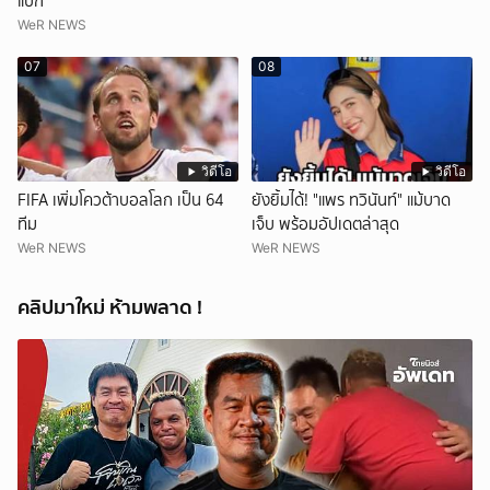
แบ็ก
WeR NEWS
07
08
วิดีโอ
วิดีโอ
FIFA เพิ่มโควต้าบอลโลก เป็น 64
ยังยิ้มได้! "แพร ทวินันท์" แม้บาด
ทีม
เจ็บ พร้อมอัปเดตล่าสุด
WeR NEWS
WeR NEWS
คลิปมาใหม่ ห้ามพลาด !