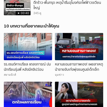
ตึกร้าว-พื้นทรุด เหตุน้ำซึมอุโมงค์รถไฟฟ้าวงเวียน
ใหญ่
00:40
245 ดู
10 บทความที่อยากแนะนำให้คุณ
รร.เซนต์คาเบรียล แถลงการณ์ ปม
หลานยอมสารภาพเอง! เผยสาเหตุ
นักเรียนรุ่นพี่ หลังมีคลิปว่อน
น้าชายขับเก๋งพุ่งชนศูนย์เด็กเล็ก
สยามนิวส์
มุมข่าว