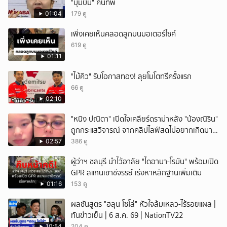
"บุ๋มบิ๋ม" คืนทัพ
01:04
179 ดู
เพิ่งเคยเห็นคลอดลูกบนมอเตอร์ไซค์
619 ดู
01:11
"ไม้คิว" รับโอกาสทอง! ลุยโมโตทรีครั้งแรก
66 ดู
02:10
"หนิง ปณิตา" เปิดใจเคลียร์ดราม่าหลัง "น้องณิริน"
ถูกกระแสวิจารณ์ จากคลิปไลฟ์สดไม่อยากเกิดมา
หน้าเหมือนพ่อ
02:57
386 ดู
ผู้ว่าฯ ชลบุรี นำไว้อาลัย "ไดอานา-โรมัน" พร้อมเปิด
GPR สแกนเขาชีจรรย์ เร่งหาหลักฐานเพิ่มเติม
01:16
153 ดู
ผลชันสูตร "ฮลุน โซโล่" หัวใจล้มเหลว-ไร้รอยแผล |
ทันข่าวเย็น | 6 ส.ค. 69 | NationTV22
10:54
204 ดู