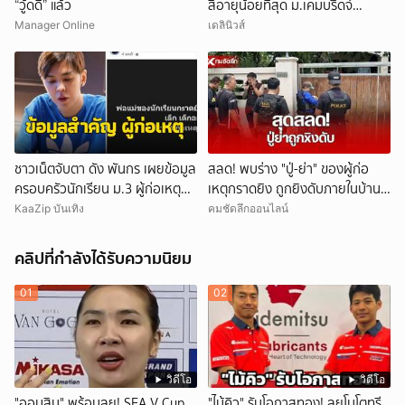
“วู้ดดี้” แล้ว
สีอายุน้อยที่สุด ม.เคมบริดจ์
ประกาศลาออกหลังเผชิญข้อกล่าว
Manager Online
เดลินิวส์
หาคัดลอกผลงาน
ชาวเน็ตจับตา ดัง พันกร เผยข้อมูล
สลด! พบร่าง "ปู่-ย่า" ของผู้ก่อ
ครอบครัวนักเรียน ม.3 ผู้ก่อเหตุ
เหตุกราดยิง ถูกยิงดับภายในบ้าน
และที่มาอาวุธ
พัก
KaaZip บันเทิง
คมชัดลึกออนไลน์
คลิปที่กำลังได้รับความนิยม
01
02
วิดีโอ
วิดีโอ
"ออมสิน" พร้อมลุย! SEA V Cup
"ไม้คิว" รับโอกาสทอง! ลุยโมโตทรี