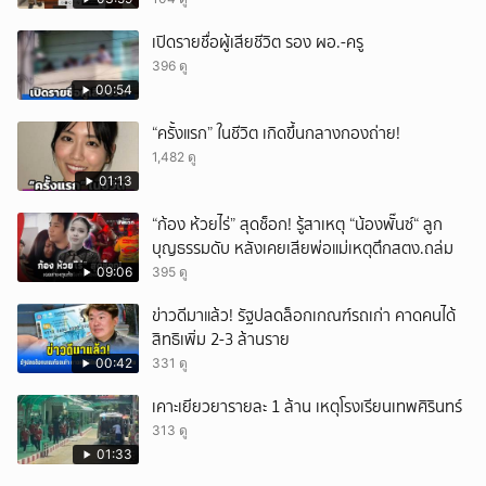
เปิดรายชื่อผู้เสียชีวิต รอง ผอ.-ครู
396 ดู
00:54
“ครั้งแรก” ในชีวิต เกิดขึ้นกลางกองถ่าย!
1,482 ดู
01:13
“ก้อง ห้วยไร่” สุดช็อก! รู้สาเหตุ “น้องพั๊นซ์“ ลูก
บุญธรรมดับ หลังเคยเสียพ่อแม่เหตุตึกสตง.ถล่ม
09:06
395 ดู
ข่าวดีมาแล้ว! รัฐปลดล็อกเกณฑ์รถเก่า คาดคนได้
สิทธิเพิ่ม 2-3 ล้านราย
00:42
331 ดู
เคาะเยียวยารายละ 1 ล้าน เหตุโรงเรียนเทพศิรินทร์
313 ดู
01:33