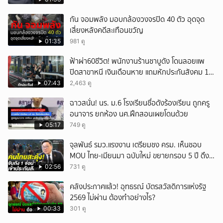
กัน จอมพลัง มอบกล้องวงจรปิด 40 ตัว อุดจุด
เสี่ยงหลังคดีสะเทือนขวัญ
01:35
981 ดู
ฟ้าผ่า60ชีวิต! พนักงานร้านชาบูดัง โดนลอยแพ
ปิดสาขาหนี เงินเดือนหาย แถมหักประกันสังคม 11
เดือนแต่ไม่ส่ง?
07:43
2,463 ดู
ฉาวสนั่น! นร. ม.6 โรงเรียนชื่อดังร้องเรียน ถูกครู
อนาจาร ยกห้อง นศ.ฝึกสอนเผยโดนด้วย
05:17
749 ดู
จุลพันธ์ รมว.แรงงาน เตรียมชง ครม. เห็นชอบ
MOU ไทย-เมียนมา ฉบับใหม่ ขยายกรอบ 5 ปี ดึง
แรงงานเข้าระบบ
02:56
731 ดู
คลังประกาศแล้ว! อุทธรณ์ บัตรสวัสดิการแห่งรัฐ
2569 ไม่ผ่าน ต้องทำอย่างไร?
00:33
301 ดู