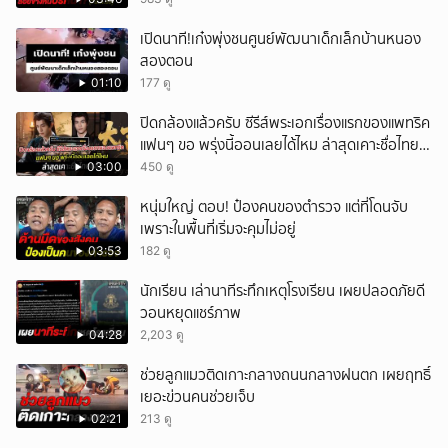
เปิดนาที!เก๋งพุ่งชนศูนย์พัฒนาเด็กเล็กบ้านหนอง
สองตอน
01:10
177 ดู
ปิดกล้องแล้วครับ ซีรีส์พระเอกเรื่องแรกของแพทริค
แฟนๆ ขอ พรุ่งนี้ออนเลยได้ไหม ล่าสุดเคาะชื่อไทย
แล้ว
03:00
450 ดู
หนุ่มใหญ่ ตอบ! ป๋องคนของตำรวจ แต่ที่โดนจับ
เพราะในพื้นที่เริ่มจะคุมไม่อยู่
03:53
182 ดู
นักเรียน เล่านาทีระทึกเหตุโรงเรียน เผยปลอดภัยดี
วอนหยุดแชร์ภาพ
04:28
2,203 ดู
ช่วยลูกแมวติดเกาะกลางถนนกลางฝนตก เผยฤทธิ์
เยอะข่วนคนช่วยเจ็บ
02:21
213 ดู