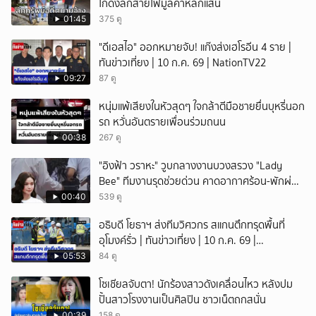
โกดังลักสายไฟมูลค่าหลักแสน
01:45
375 ดู
"ดีเอสไอ" ออกหมายจับ! แก๊งส่งเฮโรอีน 4 ราย |
ทันข่าวเที่ยง | 10 ก.ค. 69 | NationTV22
09:27
87 ดู
หนุ่มแพ้เสียงในหัวสุดๆ ใจกล้าตีมือชายยื่นบุหรี่นอก
รถ หวั่นอันตรายเพื่อนร่วมถนน
00:38
267 ดู
"อิงฟ้า วราหะ" วูบกลางงานบวงสรวง "Lady
Bee" ทีมงานรุดช่วยด่วน คาดอากาศร้อน-พักผ่อน
ไม่เพียงพอ
00:40
539 ดู
อธิบดี โยธาฯ ส่งทีมวิศวกร สแกนตึกทรุดพื้นที่
อุโมงค์รั่ว | ทันข่าวเที่ยง | 10 ก.ค. 69 |
NationTV22
05:53
84 ดู
โซเชียลจับตา! นักร้องสาวดังเคลื่อนไหว หลังปม
ปั้นสาวโรงงานเป็นศิลปิน ชาวเน็ตถกสนั่น
00:39
158 ดู