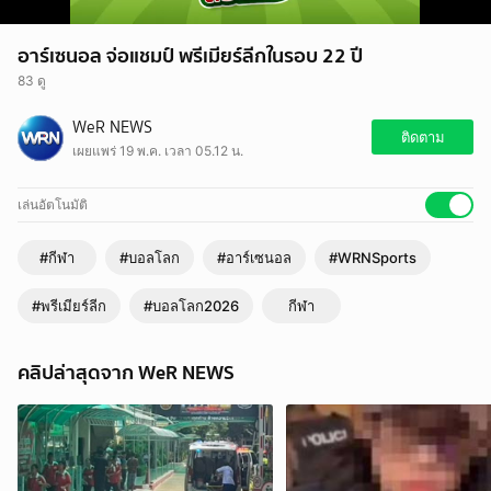
อาร์เซนอล จ่อแชมป์ พรีเมียร์ลีกในรอบ 22 ปี
83 ดู
WeR NEWS
ติดตาม
เผยแพร่ 19 พ.ค. เวลา 05.12 น.
เล่นอัตโนมัติ
#กีฬา
#บอลโลก
#อาร์เซนอล
#WRNSports
#พรีเมียร์ลีก
#บอลโลก2026
กีฬา
คลิปล่าสุดจาก WeR NEWS