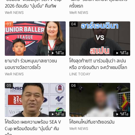
2026 ต้อนรับ "บุ๋มบิ๋ม" คืนทัพ
ครั้งแรก
WeR NEWS
WeR NEWS
03
04
วิดีโอ
วิดีโอ
ยามาฮ่า ร่วมหนุนบาสเยาวชน
โค้งสุดท้าย!!! มาร่วมลุ้นว่า สเปน
มอบรางวัลดาวซัลโว
หรือ อาร์เจนตินา จะคว้าแชมป์โลก
WeR NEWS
LINE TODAY
05
06
วิดีโอ
วิดีโอ
โค้ชอ๊อต เผยความพร้อม SEA V
โค้ชคนใหม่ทีมชาติเยอรมัน
Cup พร้อมต้อนรับ "บุ๋มบิ๋ม" คัม
WeR NEWS