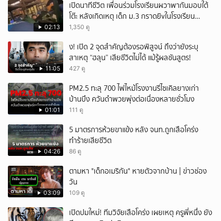
เปิดนาทีชีวิต เพื่อนร่วมโรงเรียนผวาพากันมอบใต้
โต๊ะ หลังเกิดเหตุ เด็ก ม.3 กราดยิvในโรงเรียน
เทพศิรินทร์นนท์ แบบไม่เลือกหน้า เสียงปืนดังสนั่น
02:13
1,350 ดู
หวั่นไหว
ึ้ง! เปิด 2 จุดสำคัญต้องรอพิสูจน์ ถึงว่ายังระบุ
สาเหตุ “ฮลุน” เสียชีวิตไม่ได้ แม้รู้ผลชันสูตร!
11:05
427 ดู
PM2.5 ทะลุ 700 ไฟไหม้โรงงานรีไซเคิลยางเก่า
บ้านบึง ควันดำพวยพุ่งต่อเนื่องหลายชั่วโมง
01:01
111 ดู
5 มาตรการห้วยขาแข้ง หลัง จนท.ถูกเสือโคร่ง
ทำร้ายเสียชีวิต
04:26
86 ดู
ตามหา "เด็กอเมริกัน" หายตัวจากบ้าน | ข่าวช่อง
วัน
03:09
109 ดู
เปิดปมใหม่! ทีมวิจัยเสือโคร่ง เผยเหตุ ครูพี่หนึ่ง ยัง