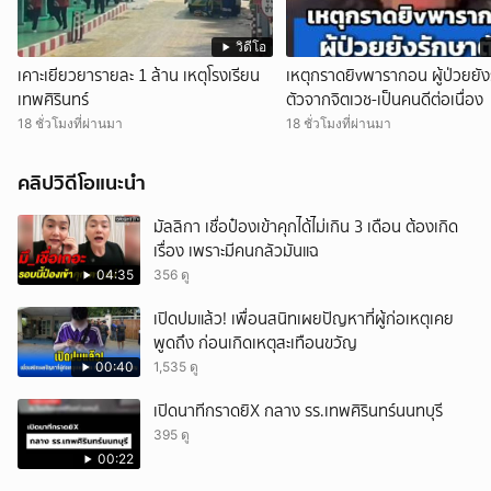
วิดีโอ
เคาะเยียวยารายละ 1 ล้าน เหตุโรงเรียน
เหตุกราดยิvพารากอน ผู้ป่วยยัง
เทพศิรินทร์
ตัวจากจิตเวช-เป็นคนดีต่อเนื่อง
18 ชั่วโมงที่ผ่านมา
18 ชั่วโมงที่ผ่านมา
คลิปวิดีโอแนะนำ
มัลลิกา เชื่อป๋องเข้าคุกได้ไม่เกิน 3 เดือน ต้องเกิด
เรื่อง เพราะมีคนกลัวมันแฉ
04:35
356 ดู
เปิดปมแล้ว! เพื่อนสนิทเผยปัญหาที่ผู้ก่อเหตุเคย
พูดถึง ก่อนเกิดเหตุสะเทือนขวัญ
00:40
1,535 ดู
เปิดนาทีกราดยิX กลาง รร.เทพศิรินทร์นนทบุรี
395 ดู
00:22