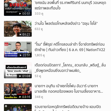
'ยศชนัน ลงพื้นที่ รร.เทพศิรินทร์ นนทบุรี วอนหยุด
แชร์ภาพสะเทือนใจ
00:51
333 ดู
ว่านไฉ โพสต์ขอโทษหลังแจ้งข่าว "ฮลุน โซโล่"
632 ดู
01:22
"โรม" ชี้พิรุธ! คดีโกงสอบล่าช้า จี้อายัดทรัพย์ก่อน
ยักย้าย | ทันข่าวเที่ยง | 6 ส.ค. 69 | NationTV22
22:51
1,805 ดู
เดือดก่อนปิดสภา! _โสภณ_ สวนกลับ _พริษฐ์_ ลั่น
_ยิ่งพูดเหมือนยิ่งบอกว่าผมผิด_
01:08
53 ดู
นายกฯ อนุทิน เป่าแซกโซโฟน อันวาร์ นายกฯ
มาเลเซีย กอดคอร้องเพลง ในงานเลี้ยงอาหาร
กลางวันต้อนรับ
03:16
348 ดู
รวบชายก่อเหตุลักทรัพย์อดีตนายจ้าง แอบเปิด