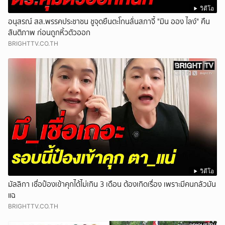
วิดีโอ
อนุสรณ์ สส.พรรคประชาชน ชูจุดยืนตะโกนลั่นสภาจี้ "มิน ออง ไลง์" คืน
สันติภาพ ก่อนถูกหิ้วตัวออก
BRIGHTTV.CO.TH
วิดีโอ
มัลลิกา เชื่อป๋องเข้าคุกได้ไม่เกิน 3 เดือน ต้องเกิดเรื่อง เพราะมีคนกลัวมัน
แฉ
BRIGHTTV.CO.TH