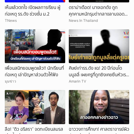
เห็นแล้วตกใจ เปิดผลการเรียน ผู้
ดราม่าเดือด! นางเอกดัง ถูก
ก่อเหตุ รร.ดัง ช่วงชั้น ม.2
คุกคามหนักรุมด่ากลางลานจอดรถ
(ข่าวต่างประเทศ)
TNews
News In Thailand
เพื่อนสนิทยอมพูดแล้ว!! นักเรียนที่
ศิษย์เก่ารร.ดัง แฉ! 20 ปีก่อนโด
ก่อเหตุ เล่าปัญหาส่วนตัวให้ฟัง
นบูลลี่ เผยครูที่ถูกยิงเคยยืนหัวเราะ
ใส่
มุมข่าว
Amarin TV
ลือ! “ดิว อริสรา” จดทะเบียนสมรส
ฉาววงการศึกษา! ศาสตราจารย์ผิว