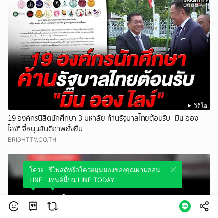
วิดีโอ
19 องค์กรนิสิตนักศึกษา 3 มหาลัย ค้านรัฐบาลไทยต้อนรับ "มิน ออง
ไลง์" จี้หนุนสันติภาพยั่งยืน
BRIGHTTV.CO.TH
โควตมุมมองของคุณผ่านคอนเทนต์นี้บน
รีโพสต์หรือโควตมุมมองของคุณผ่านคอน
LINE TODAY
เทนต์นี้บน LINE TODAY