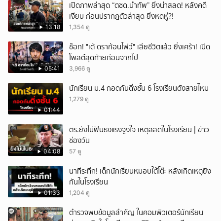
เปิดภาพล่าสุด “ตชด.นำทัพ” ยิ่งน่าสลด! หลังคดี
เงียบ ก่อนปรากฎตัวล่าสุด ยิ่งหดหู่?!
13:18
1,354 ดู
ช็อก! "เต้ ดราก้อนไฟว์" เสียชีวิตแล้ว ยิ่งเศร้า! เปิด
โพสต์สุดท้ายก่อนจากไป
05:41
3,966 ดู
นักเรียน ม.4 กอดกันดิ่งชั้น 6 โรงเรียนดังสายไหม
1,279 ดู
01:44
ตร.ยังไม่ฟันธงแรงจูงใจ เหตุสลดในโรงเรียน | ข่าว
ช่องวัน
04:08
57 ดู
นาทีระทึก! เด็กนักเรียนหมอบใต้โต๊ะ หลังเกิดเหตุยิง
กันในโรงเรียน
01:33
1,204 ดู
ตำรวจพบข้อมูลสำคัญ ในคอมพิวเตอร์นักเรียน