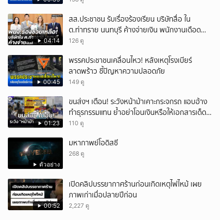
สส.ประชาชน รับเรื่องร้องเรียน บริษัทสื่อ ใน
ต.ท่าทราย นนทบุรี ค้างจ่ายเงิน พนักงานเดือด
ร้อนนับร้อย
04:14
126 ดู
พรรคประชาชนเคลื่อนไหว! หลังเหตุโรงเบียร์
ลาดพร้าว ชี้ปัญหาความปลอดภัย
00:45
149 ดู
ขนส่งฯ เตือน! ระวังหน้าม้าเคาะกระจกรถ แอบอ้าง
ทำธุรกรรมแทน ย้ำอย่าโอนเงินหรือให้เอกสารเด็ด
ขาด
01:23
110 ดู
มหากาพย์โอดิสซี
268 ดู
ตัวอย่าง
เปิดคลิปบรรยากาศร้านก่อนเกิดเหตุไฟไหม้ เผย
ภาพเก่าเมื่อปลายปีก่อน
00:52
2,227 ดู