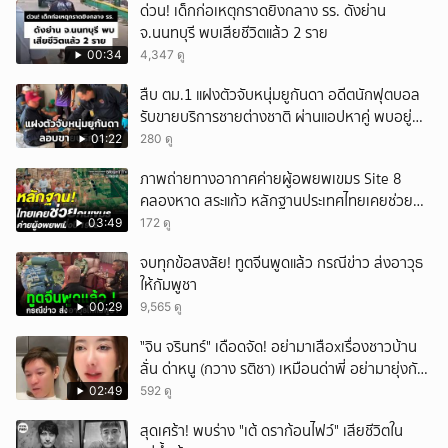
ด่วน! เด็กก่อเหตุกราดยิงกลาง รร. ดังย่าน
จ.นนทบุรี พบเสียชีวิตแล้ว 2 ราย
00:34
4,347 ดู
สืบ ตม.1 แฝงตัวจับหนุ่มยูกันดา อดีตนักฟุตบอล
รับขายบริการชายต่างชาติ ผ่านแอปหาคู่ พบอยู่
เกินกำหนดอนุญาต
01:22
280 ดู
ภาพถ่ายทางอากาศค่ายผู้อพยพเขมร Site 8
คลองหาด สระแก้ว หลักฐานประเทศไทยเคยช่วยคน
เขมร
03:49
172 ดู
จบทุกข้อสงสัย! ทูตจีนพูดแล้ว กรณีข่าว ส่งอาวุธ
ให้กัมพูชา
00:29
9,565 ดู
ั่"จิน จรินทร์" เดือดจัด! อย่ามาเสือxเรื่องชาวบ้าน
ลั่น ด่าหนู (กวาง รติชา) เหมือนด่าพี่ อย่ามายุ่งกับ
คนของผม จบ!!!
02:49
592 ดู
สุดเศร้า! พบร่าง "เต้ ดราก้อนไฟว์" เสียชีวิตใน