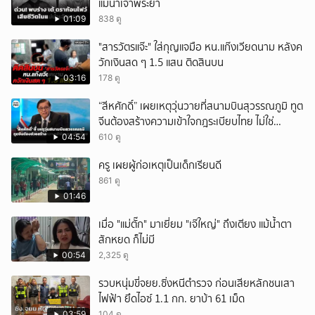
แม่น้ำเจ้าพระยา
01:09
838 ดู
"สารวัตรแจ๊ะ" ใส่กุญแจมือ หน.แก๊งเวียดนาม หลังค
วักเงินสด ๆ 1.5 แสน ติดสินบน
03:16
178 ดู
“สีหศักดิ์” เผยเหตุวุ่นวายที่สนามบินสุวรรณภูมิ ทูต
จีนต้องสร้างความเข้าใจกฎระเบียบไทย ไม่ใช่
ปกป้องฝ่ายจีนเพียงอย่างเดียว
04:54
610 ดู
ครู เผยผู้ก่อเหตุเป็นเด็กเรียนดี
861 ดู
01:46
เมื่อ "แม่ตั๊ก" มาเยี่ยม "เจ๊ใหญ่" ถึงเตียง แม้น้ำตา
สักหยด ก็ไม่มี
00:54
2,325 ดู
รวบหนุ่มขี่จยย.ซิ่งหนีตำรวจ ก่อนเสียหลักชนเสา
ไฟฟ้า ยึดไอซ์ 1.1 กก. ยาบ้า 61 เม็ด
03:59
104 ดู