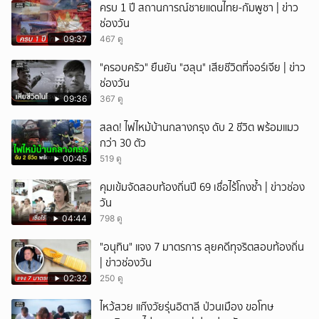
ครบ 1 ปี สถานการณ์ชายแดนไทย-กัมพูชา | ข่าว
ช่องวัน
09:37
467 ดู
"ครอบครัว" ยืนยัน "ฮลุน" เสียชีวิตที่จอร์เจีย | ข่าว
ช่องวัน
09:36
367 ดู
สลด! ไฟไหม้บ้านกลางกรุง ดับ 2 ชีวิต พร้อมแมว
กว่า 30 ตัว
00:45
519 ดู
คุมเข้มจัดสอบท้องถิ่นปี 69 เชื่อไร้โกงซ้ำ | ข่าวช่อง
วัน
04:44
798 ดู
"อนุทิน" แจง 7 มาตรการ ลุยคดีทุจริตสอบท้องถิ่น
| ข่าวช่องวัน
02:32
250 ดู
ไหว้สวย แก๊งวัยรุ่นอิตาลี ป่วนเมือง ขอโทษ