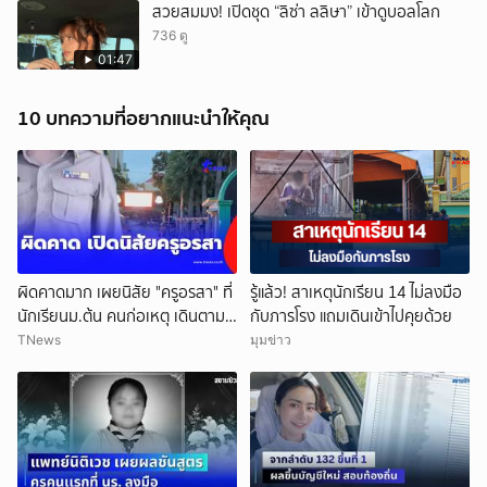
สวยสมมง! เปิดชุด “ลิซ่า ลลิษา” เข้าดูบอลโลก
736 ดู
01:47
10 บทความที่อยากแนะนำให้คุณ
ผิดคาดมาก เผยนิสัย "ครูอรสา" ที่
รู้แล้ว! สาเหตุนักเรียน 14 ไม่ลงมือ
นักเรียนม.ต้น คนก่อเหตุ เดินตาม
กับภารโรง แถมเดินเข้าไปคุยด้วย
หา
TNews
มุมข่าว