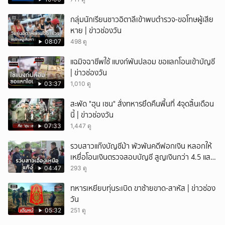
กลุ่มนักเรียนชาวอิตาลีเข้าพบตำรวจ-ขอโทษผู้เสีย
หาย | ข่าวช่องวัน
08:07
498 ดู
แฉมิจฉาชีพใช้ แบงก์พันปลอม ขอแลกโอนเข้าบัญชี
| ข่าวช่องวัน
03:37
1,010 ดู
สะพัด "ฮุน เซน" สั่งทหารยึดคืนพื้นที่ 4จุดสิ้นเดือน
นี้ | ข่าวช่องวัน
07:33
1,447 ดู
รวบสาวแก๊งบัญชีม้า พัวพันคดีฟอกเงิน หลอกให้
เหยื่อโอนเงินตรวจสอบบัญชี สูญเงินกว่า 4.5 แสน
บาท
04:47
293 ดู
ทหารเหยียบทุ่นระเบิด ขาซ้ายขาด-สาหัส | ข่าวช่อง
วัน
05:32
251 ดู