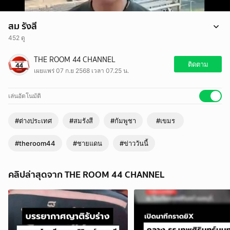
สม รังสี
452 ดู
"สม รังสี" เปิดหลักฐานเทียบชัดๆ "เขมร" รุกราน "ไทย"
THE ROOM 44 CHANNEL
#สมรังสี #ชายแดน #เขมร #กัมพูชา #ข่าววันนี้ #theroom44
ติดตาม
เผยแพร่ 07 ก.ย 2568 เวลา 07.25 น.
เล่นอัตโนมัติ
#ต่างประเทศ
#สมรังสี
#กัมพูชา
#เขมร
#theroom44
#ชายแดน
#ข่าววันนี้
คลิปล่าสุดจาก THE ROOM 44 CHANNEL