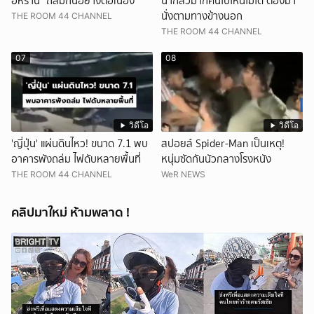
อิหร่าน" ถล่มกันอย่างต่อเนื่อง
น่ากลัวมากคนไปไหนไม่ได้ ต้องมา
นั่งตามทางข้างนอก
THE ROOM 44 CHANNEL
THE ROOM 44 CHANNEL
07
08
วิดีโอ
วิดีโอ
'ญี่ปุ่น' แผ่นดินไหว! ขนาด 7.1 พบ
สปอยล์ Spider-Man เป็นเหตุ!
อาคารพังถล่ม ไฟดับหลายพื้นที่
หนุ่มซัดกันนัวกลางโรงหนัง
THE ROOM 44 CHANNEL
WeR NEWS
คลิปมาใหม่ ห้ามพลาด !