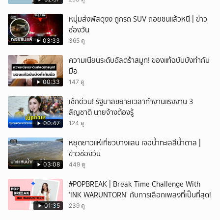
หนุ่มส่งพัสดุงง ถูกรถ SUV ถอยชนแล้วหนี | ข่าว
ช่องวัน
03:33
365 ดู
ความเนียนระดับอัลตร้าสมูท! ของแท้ฉบับบังทำกับ
มือ
00:33
147 ดู
เช็กด่วน! รัฐบาลขยายเวลาทำงานแรงงาน 3
สัญชาติ นายจ้างต้องรู้
00:47
124 ดู
หยุดยาวแห่เที่ยวบางแสน เจอน้ำทะเลสีน้ำตาล |
ข่าวช่องวัน
03:08
449 ดู
#POPBREAK | Break Time Challenge With
‘INK WARUNTORN’ กับการเลือกเพลงที่เป็นที่สุด!
01:35
239 ดู