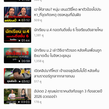
เอาให้สาสม? หนุ่ม เสนอวิธีโหด พาตัวป๋องไปประ
หา_ที่จุดเกิดเหตุ ตรงหลุมที่มันฝัง
03:52
509 ดู
นักเรียน ม.4 กอดกันดิ่งชั้น 6 โรงเรียนดังสายไหม
1,381 ดู
01:44
นักเรียน ม.2 เล่าวิธีเอาตัวรอด หลังเห็นเพื่อนถูก
ยิxบาดเจ็บ ในจังหวะชุลมุน
00:59
1,358 ดู
เปิดคลิปนาทีโหด! เจ้าของสุนัขรับไม่ได้ หลังเห็น
ลาบราดอร์ถูกลากกลางถนน
05:52
517 ดู
อัปเดต 2 คุณแม่ดาราคนดังท้องลูก 3 ท้องสวยปี
2026 อวดออร่า
03:03
178 ดู