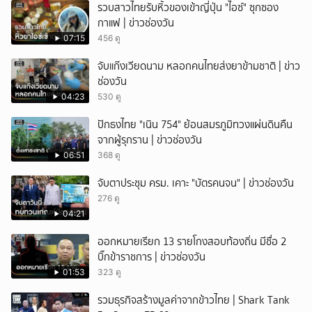
รวบสาวไทยรับหิ้วของเข้าญี่ปุ่น "ไอซ์" ซุกซอง
ยกเลิก
กาแฟ | ข่าวช่องวัน
07:15
456 ดู
จับแก๊งเวียดนาม หลอกคนไทยส่งยาข้ามชาติ | ข่าว
ช่องวัน
04:23
530 ดู
ปักธงไทย "เนิน 754" ย้อนสมรภูมิทวงแผ่นดินคืน
จากผู้รุกราน | ข่าวช่องวัน
06:51
368 ดู
จับตาประชุม ครม. เคาะ "บัตรคนจน" | ข่าวช่องวัน
276 ดู
04:21
ออกหมายเรียก 13 รายโกงสอบท้องถิ่น มีชื่อ 2
บิ๊กข้าราชการ | ข่าวช่องวัน
01:53
323 ดู
รวมธุรกิจสร้างมูลค่าจากข้าวไทย | Shark Tank