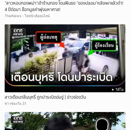
“สาวหอบทองพม่า”เข้าร้านทอง โดนฟันธง “ของปลอม”หลังเผาแล้วดำ!
4 ปีต่อมา ช็อกมูลค่าพุ่งมหาศาล!
ThaiNews - ไทยนิวส์ออนไลน์
วิดีโอ
สาวเตือนกลิ่นบุหรี่ ถูกปาระเบิดข่มขู่ | ข่าวช่องวัน
ข่าวช่องวัน 31