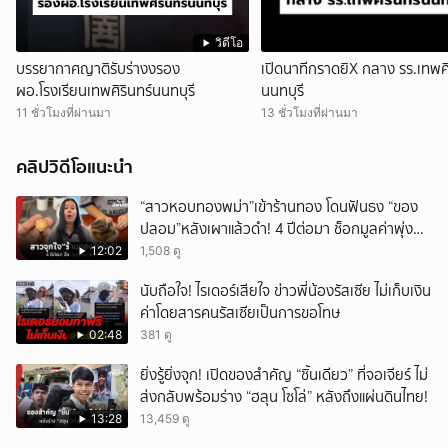
วิดีโอ
บรรยากาศญาติรับร่างงรอง
เปิดนาทีกราดยิX กลาง รร.เทพศิ
ผอ.โรงเรียนเทพศิรินทร์นนทบุรี
นนทบุรี
11 ชั่วโมงที่ผ่านมา
13 ชั่วโมงที่ผ่านมา
คลิปวิดีโอแนะนำ
“สาวหอบทองพม่า”เข้าร้านทอง โดนฟันธง “ของ
ปลอม”หลังเผาแล้วดำ! 4 ปีต่อมา ช็อกมูลค่าพุ่ง
มหาศาล!
12:02
1,508 ดู
นับถือใจ! ไรเดอร์เสียใจ ข่าวพี่น้องรัสเซีย ไม่เก็บเงิน
ค่าโดยสารคนรัสเซียเป็นการขอโทษ
02:48
381 ดู
ยิ่งรู้ยิ่งจุก! เปิดของสำคัญ “ชิ้นเดียว” ที่จอเจียร์ ไม่
ส่งกลับพร้อมร่าง “ฮลุน โซโล่” หลังถึงแผ่นดินไทย!
13:28
13,459 ดู