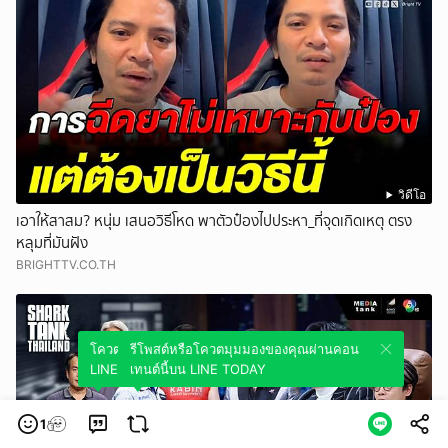
วิดีโอ
เอาให้สาสม? หนุ่ม เสนอวิธีโหด พาตัวป๋องไปประหา_ที่จุดเกิดเหตุ ตรง
หลุมที่มันฝัง
BRIGHTTV.CO.TH
โควตมุมมองของคุณผ่านคอนเทนต์นี้บน
รีโพสต์หรือโควตมุมมองของคุณผ่านคอน
LINE TODAY
เทนต์นี้บน LINE TODAY
1