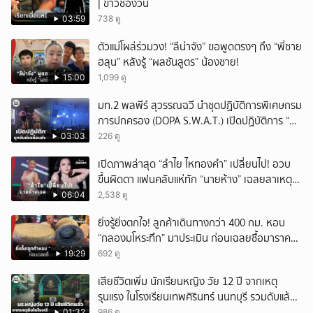
| ข่าวช่องวัน
03:59
738 ดู
ตัวแม่โผล่ร่วมวง! “ลีน่าจัง” ขอพูดตรงๆ ถึง “พี่ชาย
ฮลุน” หลังรู้ “ผลชันสูตร” น้องชาย!
15:00
1,099 ดู
มท.2 พลพีร์ สุวรรณฉวี นำชุดปฏิบัติการพิเศษกรม
การปกครอง (DOPA S.W.A.T.) เปิดปฏิบัติการ “บา
รมีโสธร” บุกจับผับเถื่อนอัพยา กลางเมืองแปดริ้ว
03:03
226 ดู
เปิดถึงเช้า ไร้ใบอนุญาต
เปิดภาพล่าสุด “ลำไย ไหทองคำ” เปลี่ยนไป! อวบ
ขึ้นผิดตา แฟนคลับแห่ทัก “นายห้าง” เฉลยสาเหตุ
ชัด!
06:04
2,538 ดู
ยิ่งรู้ยิ่งตกใจ! ลูกค้าเดินทางกว่า 400 กม. หอบ
“กลองมโหระทึก” มาประเมิน ก่อนเฉลยซื้อมาราคา
เท่าไหร่?
19:29
692 ดู
เสียชีวิตเพิ่ม นักเรียนหญิง วัย 12 ปี จากเหตุ
รุนแรง ในโรงเรียนเทพศิรินทร์ นนทบุรี รวมดับแล้ว
9 ราย
01:32
986 ดู