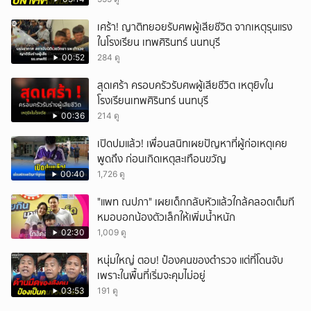
เศร้า! ญาติทยอยรับศพผู้เสียชีวิต จากเหตุรุนแรง
ในโรงเรียน เทพศิรินทร์ นนทบุรี
00:52
284 ดู
สุดเศร้า ครอบครัวรับศwผู้เสียชีวิต เหตุยิvใน
โรงเรียนเทพศิรินทร์ นนทบุรี
00:36
214 ดู
เปิดปมแล้ว! เพื่อนสนิทเผยปัญหาที่ผู้ก่อเหตุเคย
พูดถึง ก่อนเกิดเหตุสะเทือนขวัญ
00:40
1,726 ดู
"แพท ณปภา" เผยเด็กกลับหัวแล้วใกล้คลอดเต็มที
หมอบอกน้องตัวเล็กให้เพิ่มน้ำหนัก
02:30
1,009 ดู
หนุ่มใหญ่ ตอบ! ป๋องคนของตำรวจ แต่ที่โดนจับ
เพราะในพื้นที่เริ่มจะคุมไม่อยู่
03:53
191 ดู