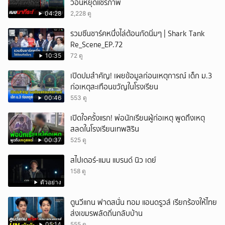
วอนหยุดแชร์ภาพ
04:28
2,228 ดู
รวมซีนชาร์คหนึ่งไล่ต้อนกัดนิ่มๆ | Shark Tank
Re_Scene_EP.72
10:35
72 ดู
เปิดปมสำคัญ! เผยข้อมูลก่อนเหตุการณ์ เด็ก ม.3
ก่อเหตุสะเทือนขวัญในโรงเรียน
00:46
553 ดู
เปิดใจครั้งแรก! พ่อนักเรียนผู้ก่อเหตุ พูดถึงเหตุ
สลดในโรงเรียนเทพสิริน
00:37
525 ดู
สไปเดอร์-แมน แบรนด์ นิว เดย์
158 ดู
ตัวอย่าง
ตูนวีแกน ฟาดสนั่น ทอม แอนดรูวส์ เรียกร้องให้ไทย
ส่งเขมรพลัดถิ่นกลับบ้าน
05:14
555 ดู