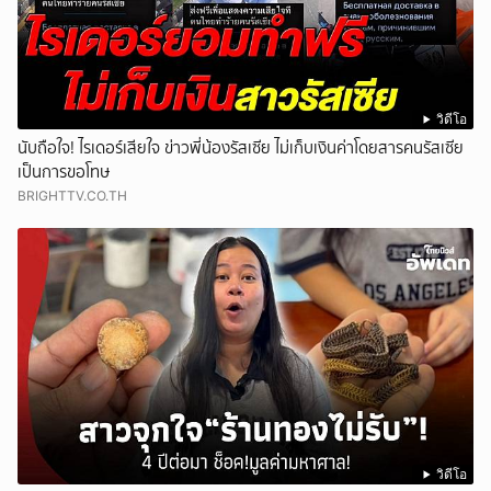
วิดีโอ
นับถือใจ! ไรเดอร์เสียใจ ข่าวพี่น้องรัสเซีย ไม่เก็บเงินค่าโดยสารคนรัสเซีย
เป็นการขอโทษ
BRIGHTTV.CO.TH
วิดีโอ