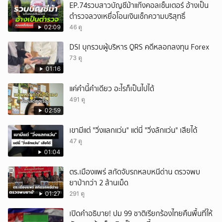
EP.74รวบสาวบัญชีม้าแก๊งคอลเซ็นเตอร์ อ้างเป็น
ตำรวจลวงเหยื่อโอนเงินเช็กความบริสุทธิ์
02:09
46 ดู
DSI บุกรวบผู้บริหาร QRS คดีหลอกลงทุน Forex
73 ดู
01:16
แค่คำนี้คำเดียว อะไรก็เป็นไปได้
491 ดู
02:59
เขามีแต่ "วิ่งแลกแว่น" แต่นี่ "วิ่งลักแว่น" เสียได้
47 ดู
01:04
ตร.เมืองแพร่ สกัดจับรถหลบหนีด่าน ตรวจพบ
ยาบ้ากว่า 2 ล้านเม็ด
01:27
291 ดู
เปิดคำอธิบาย! ปม 99 ชาติเรียกร้องไทยคืนพื้นที่ให้