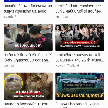
ยิ่งสะเทือนใจ! แพทย์นิติเวช เผยผล
สาวถึงกับมือสั่น! จากลำดับ 132
ชันสูตร ครูคนเเรกที่ นร. ลงมือ
ขึ้นที่ 1 ผลขึ้นบัญชีใหม่ สอบท้อง
ถิ่น
สยามนิวส์
สยามนิวส์
อาเด็ก ม.3 ยื่นขอรับเงินเยียวยาให้
ดราม่าเดือด! งานครบรอบ 10 ปี
‘ปู่-ย่า’ ปฏิเสธตอบปมแชตหลุดคุย
BLACKPINK ค่าย YG ทำแฟนคลับ
แม่ ‘ถูกกลั่นแกล้ง’
ผิดหวัง
เดลินิวส์
News In Thailand
"เงินสด" ทะลักจากผนัง 13 ล้าน
ในหลวง โปรดเกล้าฯ รับ 7 ผู้วาย