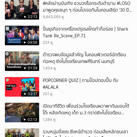
#หลังม่านบันเทิง ชวนวงร็อกระดับตำนาน #LOSO
มาพูดคุยสนุก ๆ ก่อนไปเจอกันในคอนเสิร์ต '30 ปี
LOSO นานเท่าไรก็รอ'
02:12
6,643,065 ดู
ปั้นธุรกิจจากเครื่องปรุงรสใครทำก็อร่อย | Shark
Tank Re_Scene_EP.71
09:56
224 ดู
ตำรวจพบข้อมูลสำคัญ ในคอมพิวเตอร์นักเรียน
ก่อเหตุ ยิงในโรงเรียนเทพศิรินทร์ นนทบุรี
01:29
1,404 ดู
POPCORNER QUIZ | ถามป็อปตอบปั๊บ กับ
#ALALA
02:17
201 ดู
เปิดนาทีชีวิต เพื่อนร่วมโรงเรียนผวาพากันมอบใต้
โต๊ะ หลังเกิดเหตุ เด็ก ม.3 กราดยิvในโรงเรียน
เทพศิรินทร์นนท์ แบบไม่เลือกหน้า เสียงปืนดังสนั่น
02:13
1,384 ดู
หวั่นไหว
รวบหนุ่มขี่จยย.ซิ่งหนีตำรวจ ก่อนเสียหลักชนเสา