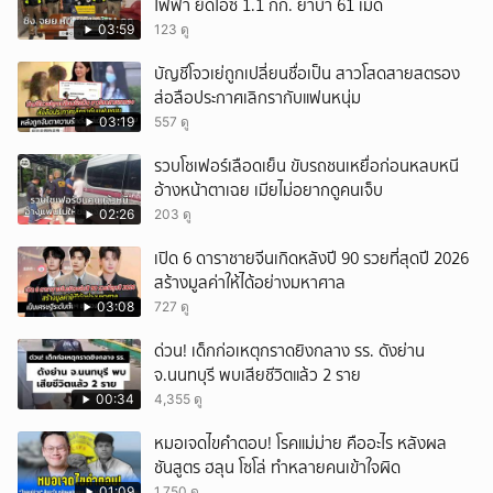
ไฟฟ้า ยึดไอซ์ 1.1 กก. ยาบ้า 61 เม็ด
03:59
123 ดู
บัญชีโจวเย่ถูกเปลี่ยนชื่อเป็น สาวโสดสายสตรอง
ส่อลือประกาศเลิกรากับแฟนหนุ่ม
03:19
557 ดู
รวบโชเฟอร์เลือดเย็น ขับรถชนเหยื่อก่อนหลบหนี
อ้างหน้าตาเฉย เมียไม่อยากดูคนเจ็บ
02:26
203 ดู
เปิด 6 ดาราชายจีนเกิดหลังปี 90 รวยที่สุดปี 2026
สร้างมูลค่าให้ได้อย่างมหาศาล
03:08
727 ดู
ด่วน! เด็กก่อเหตุกราดยิงกลาง รร. ดังย่าน
จ.นนทบุรี พบเสียชีวิตแล้ว 2 ราย
00:34
4,355 ดู
หมอเจดไขคำตอบ! โรคแม่ม่าย คืออะไร หลังผล
ชันสูตร ฮลุน โซโล่ ทำหลายคนเข้าใจผิด
01:09
1,750 ดู