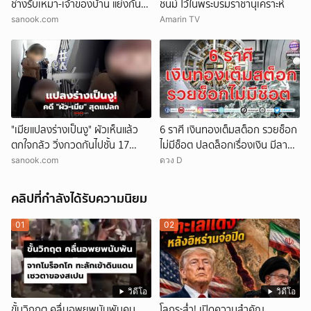
ช่างรับเหมา-เจ้าของบ้าน แย่งกัน
ชนม์ ไว้ในพระบรมราชานุเคราะห์
วุ่น สุดท้ายศาลตัดสินให้ใคร?!
sanook.com
Amarin TV
"เมียแปลงร่างเป็นงู" ผัวเห็นแล้ว
6 ราศี เงินทองเต็มสต็อก รวยช็อก
ตกใจกลัว วิ่งกวดกันไปชั้น 17
ไม่มีช็อต ปลดล็อกเรื่องเงิน มีลาภ
ตร.เผยบทสรุปคดีสุดแปลก!
ลอยจ่อคิว
sanook.com
ดวง D
คลิปที่กำลังได้รับความนิยม
01
02
วิดีโอ
วิดีโอ
ขั้นวิกฤต คลื่นอพยพนับพันคน
โลกระส่ำ! เปิดความสำคัญ