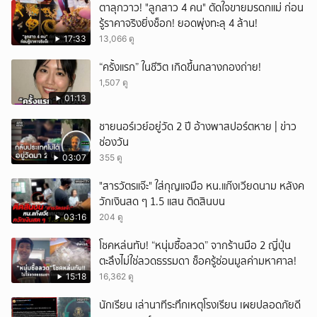
ตาลุกวาว! "ลูกสาว 4 คน" ตัดใจขายมรดกแม่ ก่อน
รู้ราคาจริงยิ่งช็อก! ยอดพุ่งทะลุ 4 ล้าน!
17:33
13,066 ดู
“ครั้งแรก” ในชีวิต เกิดขึ้นกลางกองถ่าย!
1,507 ดู
01:13
ชายนอร์เวย์อยู่วัด 2 ปี อ้างพาสปอร์ตหาย | ข่าว
ช่องวัน
03:07
355 ดู
"สารวัตรแจ๊ะ" ใส่กุญแจมือ หน.แก๊งเวียดนาม หลังค
วักเงินสด ๆ 1.5 แสน ติดสินบน
03:16
204 ดู
โชคหล่นทับ! “หนุ่มซื้อลวด” จากร้านมือ 2 ญี่ปุ่น
ตะลึงไม่ใช่ลวดธรรมดา ช็อครู้ซ่อนมูลค่ามหาศาล!
15:18
16,362 ดู
นักเรียน เล่านาทีระทึกเหตุโรงเรียน เผยปลอดภัยดี