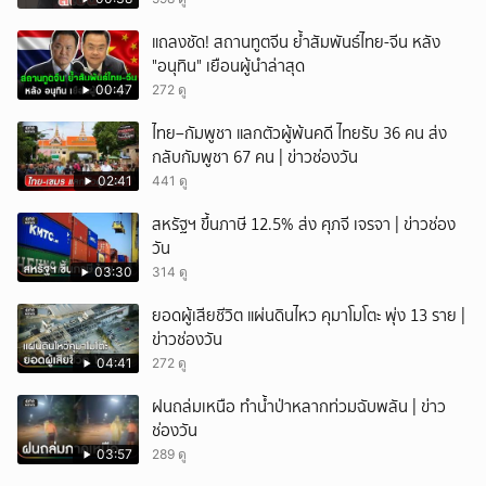
แถลงชัด! สถานทูตจีน ย้ำสัมพันธ์ไทย-จีน หลัง
"อนุทิน" เยือนผู้นำล่าสุด
00:47
272 ดู
ไทย–กัมพูชา แลกตัวผู้พ้นคดี ไทยรับ 36 คน ส่ง
กลับกัมพูชา 67 คน | ข่าวช่องวัน
02:41
441 ดู
สหรัฐฯ ขึ้นภาษี 12.5% ส่ง ศุภจี เจรจา | ข่าวช่อง
วัน
03:30
314 ดู
ยอดผู้เสียชีวิต แผ่นดินไหว คุมาโมโตะ พุ่ง 13 ราย |
ข่าวช่องวัน
04:41
272 ดู
ฝนถล่มเหนือ ทำน้ำป่าหลากท่วมฉับพลัน | ข่าว
ช่องวัน
03:57
289 ดู