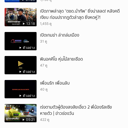
เปิดภาพล่าสุด “ตชด.นำทัพ” ยิ่งน่าสลด! หลังคดี
เงียบ ก่อนปรากฎตัวล่าสุด ยิ่งหดหู่?!
13:18
1,455 ดู
เปิดเกมฆ่า ล่าถล่มเมือง
31 ดู
ตัวอย่าง
พินอคคิโอ หุ่นไม้สายเชือด
47 ดู
ตัวอย่าง
เพื่อนรัก เพื่อนลับ
40 ดู
ตัวอย่าง
เร่งตามตัวผู้ต้องสงสัยเอี่ยว 2 พี่น้องรัสเซีย
หายตัว | ข่าวช่องวัน
05:21
422 ดู