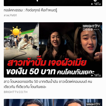
วิดีโอ
ทอล์คกะธรรม : กิจต่อทุกข์ คือกำหนดรู้
สวพ.FM91
วิดีโอ
สาว โดนหลอกขอเงิน 50 บาทเติมน้ำมัน ชาวเน็ตแห่คอมเมนต์ คน
เดียวกัน ที่เดียวกัน โดนกันเยอะ
BRIGHTTV.CO.TH