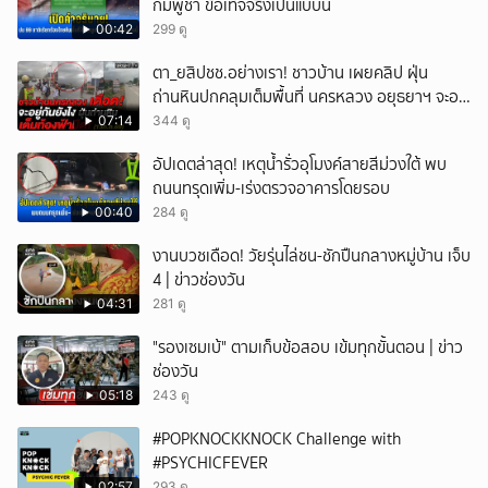
กัมพูชา ข้อเท็จจริงเป็นแบบนี้
00:42
299 ดู
ตา_ยสิปชช.อย่างเรา! ชาวบ้าน เผยคลิป ฝุ่น
ถ่านหินปกคลุมเต็มพื้นที่ นครหลวง อยุธยาฯ จะอยู่
กันยังไง
07:14
344 ดู
อัปเดตล่าสุด! เหตุน้ำรั่วอุโมงค์สายสีม่วงใต้ พบ
ถนนทรุดเพิ่ม-เร่งตรวจอาคารโดยรอบ
00:40
284 ดู
งานบวชเดือด! วัยรุ่นไล่ชน-ชักปืนกลางหมู่บ้าน เจ็บ
4 | ข่าวช่องวัน
04:31
281 ดู
"รองเซมเบ้" ตามเก็บข้อสอบ เข้มทุกขั้นตอน | ข่าว
ช่องวัน
05:18
243 ดู
#POPKNOCKKNOCK Challenge with
#PSYCHICFEVER
02:57
293 ดู