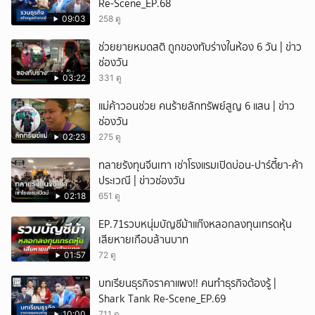
Re-Scene_EP.68
09:03
258 ดู
ช่วยยายหมดสติ ถูกของทับร่างในห้อง 6 วัน | ข่าว
ช่องวัน
03:22
331 ดู
แม่ค้าวอนช่วย คนร้ายลักทรัพย์สูญ 6 แสน | ข่าว
ช่องวัน
02:23
275 ดู
ทลายรังทุนจีนเทา เช่าโรงแรมเปิดบ่อน-ปาร์ตี้ยา-ค้า
ประเวณี | ข่าวช่องวัน
02:18
651 ดู
EP.71รวบหนุ่มบัญชีม้าแก๊งหลอกลงทุนเทรดหุ้น
เสียหายเกือบล้านบาท
01:57
72 ดู
บทเรียนธุรกิจราคาแพง!! คนทำธุรกิจต้องรู้ |
Shark Tank Re-Scene_EP.69
10:00
711 ดู