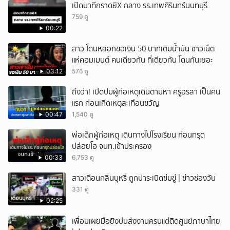
เปิดนาทีกราดยิX กลาง รร.เทพศิรินทร์นนทบุรี
759 ดู
00:22
สาว โดนหลอกขอเงิน 50 บาทเติมน้ำมัน ชาวเน็ต
แห่คอมเมนต์ คนเดียวกัน ที่เดียวกัน โดนกันเยอะ
03:12
576 ดู
ถึงว่า! เปิดปมผู้ก่อเหตุเดินตามหา ครูอรสา เป็นคน
แรก ก่อนเกิดเหตุสะเทือนขวัญ
00:47
1,540 ดู
พ่อเด็กผู้ก่อเหตุ เดินทางไปโรงเรียน ก่อนทรุด
ปล่อยโฮ จนท.เข้าประครอง
00:33
6,753 ดู
สาวเตือนกลิ่นบุหรี่ ถูกปาระเบิดข่มขู่ | ข่าวช่องวัน
331 ดู
02:25
เพื่อนเผยมือยิงบ่นส่งงานครบแต่ติดศูนย์ภาษาไทย