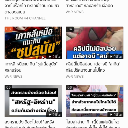
จากโมร็อกโก ทะลักเข้าดินแดนเซว
“ทะเลแดง” หลังอิหร่านจ่อปิด
ตาของสเปน
WeR NEWS
THE ROOM 44 CHANNEL
03
04
วิดีโอ
วิดีโอ
เกาหลีเหนือแนะกิน “ซุปเนื้อสุนัข”
คลิปนี้ไม่มีสปอย แต่อาจมี "สเก็ด"
คลายร้อน
กลิ่นปริศนาจนทนไม่ไหว
WeR NEWS
WeR NEWS
05
06
วิดีโอ
วิดีโอ
สงครามยังเดือดไม่จบ! "สหรัฐ-
'โสมสุ'เล่านาที _ญี่ปุ่นแผ่นดินไหว_