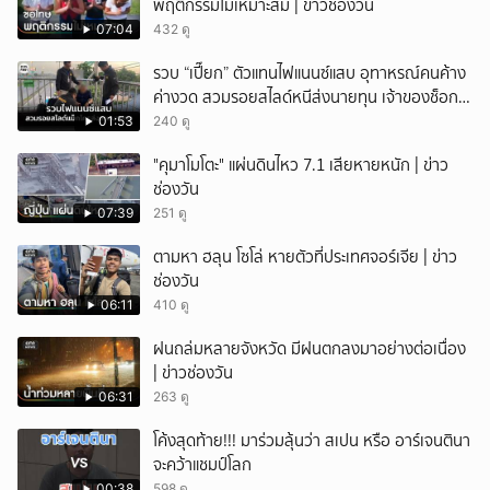
พฤติกรรมไม่เหมาะสม | ข่าวช่องวัน
07:04
432 ดู
รวบ “เปี๊ยก” ตัวแทนไฟแนนซ์แสบ อุทาหรณ์คนค้าง
ค่างวด สวมรอยสไลด์หนีส่งนายทุน เจ้าของช็อก
หนี้ยังอยู่ - รถปลิว เสียหายกว่า 600,000 บาท
01:53
240 ดู
"คุมาโมโตะ" แผ่นดินไหว 7.1 เสียหายหนัก | ข่าว
ช่องวัน
07:39
251 ดู
ตามหา ฮลุน โซโล่ หายตัวที่ประเทศจอร์เจีย | ข่าว
ช่องวัน
06:11
410 ดู
ฝนถล่มหลายจังหวัด มีฝนตกลงมาอย่างต่อเนื่อง
| ข่าวช่องวัน
06:31
263 ดู
โค้งสุดท้าย!!! มาร่วมลุ้นว่า สเปน หรือ อาร์เจนตินา
จะคว้าแชมป์โลก
00:38
598 ดู