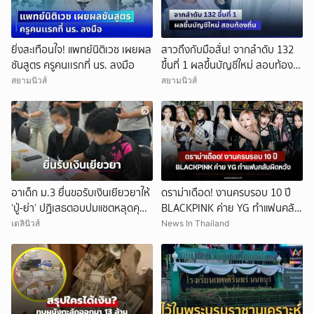
ยิ่งสะเทือนใจ! แพทย์นิติเวช เผยผล
สาวถึงกับมือสั่น! จากลำดับ 132
ชันสูตร ครูคนเเรกที่ นร. ลงมือ
ขึ้นที่ 1 ผลขึ้นบัญชีใหม่ สอบท้อง
ถิ่น
สยามนิวส์
สยามนิวส์
อาเด็ก ม.3 ยื่นขอรับเงินเยียวยาให้
ดราม่าเดือด! งานครบรอบ 10 ปี
‘ปู่-ย่า’ ปฏิเสธตอบปมแชตหลุดคุย
BLACKPINK ค่าย YG ทำแฟนคลับ
แม่ ‘ถูกกลั่นแกล้ง’
ผิดหวัง
เดลินิวส์
News In Thailand