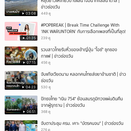
หยุดยาวแห่เที่ยวบางแสน เจอน้ำทะเลสีน้ำตาล |
ข่าวช่องวัน
03:08
449 ดู
#POPBREAK | Break Time Challenge With
‘INK WARUNTORN’ กับการเลือกเพลงที่เป็นที่สุด!
01:35
239 ดู
รวบสาวไทยรับหิ้วของเข้าญี่ปุ่น "ไอซ์" ซุกซอง
กาแฟ | ข่าวช่องวัน
07:15
456 ดู
จับแก๊งเวียดนาม หลอกคนไทยส่งยาข้ามชาติ | ข่าว
ช่องวัน
04:23
530 ดู
ปักธงไทย "เนิน 754" ย้อนสมรภูมิทวงแผ่นดินคืน
จากผู้รุกราน | ข่าวช่องวัน
06:51
368 ดู
จับตาประชุม ครม. เคาะ "บัตรคนจน" | ข่าวช่องวัน
276 ดู