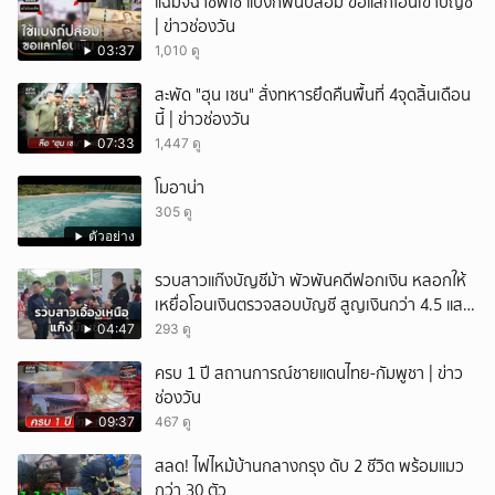
แฉมิจฉาชีพใช้ แบงก์พันปลอม ขอแลกโอนเข้าบัญชี
| ข่าวช่องวัน
03:37
1,010 ดู
สะพัด "ฮุน เซน" สั่งทหารยึดคืนพื้นที่ 4จุดสิ้นเดือน
นี้ | ข่าวช่องวัน
07:33
1,447 ดู
โมอาน่า
305 ดู
ตัวอย่าง
รวบสาวแก๊งบัญชีม้า พัวพันคดีฟอกเงิน หลอกให้
เหยื่อโอนเงินตรวจสอบบัญชี สูญเงินกว่า 4.5 แสน
บาท
04:47
293 ดู
ครบ 1 ปี สถานการณ์ชายแดนไทย-กัมพูชา | ข่าว
ช่องวัน
09:37
467 ดู
สลด! ไฟไหม้บ้านกลางกรุง ดับ 2 ชีวิต พร้อมแมว
กว่า 30 ตัว