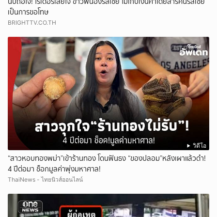
นับถือใจ! ไรเดอร์เสียใจ ข่าวพี่น้องรัสเซีย ไม่เก็บเงินค่าโดยสารคนรัสเซีย
เป็นการขอโทษ
BRIGHTTV.CO.TH
วิดีโอ
“สาวหอบทองพม่า”เข้าร้านทอง โดนฟันธง “ของปลอม”หลังเผาแล้วดำ!
4 ปีต่อมา ช็อกมูลค่าพุ่งมหาศาล!
ThaiNews - ไทยนิวส์ออนไลน์