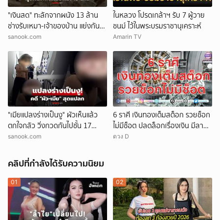
"เงินสด" ทะลักจากผนัง 13 ล้าน
ในหลวง โปรดเกล้าฯ รับ 7 ผู้วาย
ช่างรับเหมา-เจ้าของบ้าน แย่งกัน
ชนม์ ไว้ในพระบรมราชานุเคราะห์
วุ่น สุดท้ายศาลตัดสินให้ใคร?!
sanook.com
Amarin TV
"เมียแปลงร่างเป็นงู" ผัวเห็นแล้ว
6 ราศี เงินทองเต็มสต็อก รวยช็อก
ตกใจกลัว วิ่งกวดกันไปชั้น 17
ไม่มีช็อต ปลดล็อกเรื่องเงิน มีลาภ
ตร.เผยบทสรุปคดีสุดแปลก!
ลอยจ่อคิว
sanook.com
ดวง D
คลิปที่กำลังได้รับความนิยม
01
02