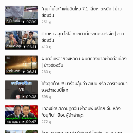
"คุมาโมโตะ" แผ่นดินไหว 7.1 เสียหายหนัก | ข่าว
ช่องวัน
07:39
251 ดู
ตามหา ฮลุน โซโล่ หายตัวที่ประเทศจอร์เจีย | ข่าว
ช่องวัน
06:11
410 ดู
ฝนถล่มหลายจังหวัด มีฝนตกลงมาอย่างต่อเนื่อง
| ข่าวช่องวัน
06:31
263 ดู
โค้งสุดท้าย!!! มาร่วมลุ้นว่า สเปน หรือ อาร์เจนตินา
จะคว้าแชมป์โลก
00:38
598 ดู
แถลงชัด! สถานทูตจีน ย้ำสัมพันธ์ไทย-จีน หลัง
"อนุทิน" เยือนผู้นำล่าสุด
00:47
272 ดู