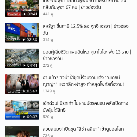
ไทย–กัมพูชา แลกตัวผู้พ้นคดี ไทยรับ 36 คน ส่ง
กลับกัมพูชา 67 คน | ข่าวช่องวัน
02:41
441 ดู
สหรัฐฯ ขึ้นภาษี 12.5% ส่ง ศุภจี เจรจา | ข่าวช่อง
วัน
03:30
314 ดู
ยอดผู้เสียชีวิต แผ่นดินไหว คุมาโมโตะ พุ่ง 13 ราย |
ข่าวช่องวัน
04:41
272 ดู
งานเข้า? "เจนี่" ใส่ชุดนี้ร่วมงานแต่ง "ณเดชน์-
ญาญ่า" แหวกลึก-ผ่าสูง ทำหลุดโฟกัสทั้งงาน!
05:43
1,749 ดู
เช็กด่วน! มีรถเก่า ไม่ผ่านบัตรคนจน คลังเปิดทาง
ยังลุ้นได้สิทธิ
00:37
520 ดู
สวยสมมง! เปิดชุด “ลิซ่า ลลิษา” เข้าดูบอลโลก
736 ดู