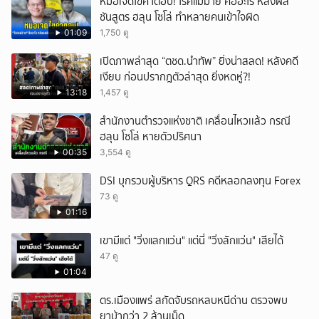
หมอเจดไขคำตอบ! โรคแม่ม่าย คืออะไร หลังผล
ชันสูตร ฮลุน โซโล่ ทำหลายคนเข้าใจผิด
01:09
1,750 ดู
เปิดภาพล่าสุด “ตชด.นำทัพ” ยิ่งน่าสลด! หลังคดี
เงียบ ก่อนปรากฎตัวล่าสุด ยิ่งหดหู่?!
13:18
1,457 ดู
สำนักงานตำรวจแห่งชาติ เคลื่อนไหวเเล้ว กรณี
ฮลุน โซโล่ หายตัวปริศนา
00:35
3,554 ดู
DSI บุกรวบผู้บริหาร QRS คดีหลอกลงทุน Forex
73 ดู
01:16
เขามีแต่ "วิ่งแลกแว่น" แต่นี่ "วิ่งลักแว่น" เสียได้
47 ดู
01:04
ตร.เมืองแพร่ สกัดจับรถหลบหนีด่าน ตรวจพบ
ยาบ้ากว่า 2 ล้านเม็ด