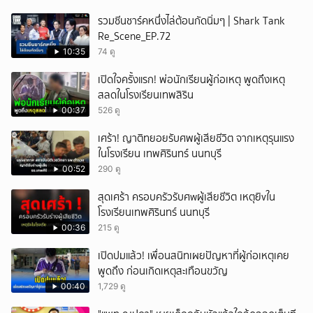
รวมซีนชาร์คหนึ่งไล่ต้อนกัดนิ่มๆ | Shark Tank
Re_Scene_EP.72
10:35
74 ดู
เปิดใจครั้งแรก! พ่อนักเรียนผู้ก่อเหตุ พูดถึงเหตุ
สลดในโรงเรียนเทพสิริน
00:37
526 ดู
เศร้า! ญาติทยอยรับศพผู้เสียชีวิต จากเหตุรุนแรง
ในโรงเรียน เทพศิรินทร์ นนทบุรี
00:52
290 ดู
สุดเศร้า ครอบครัวรับศwผู้เสียชีวิต เหตุยิvใน
โรงเรียนเทพศิรินทร์ นนทบุรี
00:36
215 ดู
เปิดปมแล้ว! เพื่อนสนิทเผยปัญหาที่ผู้ก่อเหตุเคย
พูดถึง ก่อนเกิดเหตุสะเทือนขวัญ
00:40
1,729 ดู