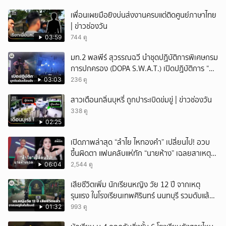
เพื่อนเผยมือยิงบ่นส่งงานครบแต่ติดศูนย์ภาษาไทย
| ข่าวช่องวัน
03:59
744 ดู
มท.2 พลพีร์ สุวรรณฉวี นำชุดปฏิบัติการพิเศษกรม
การปกครอง (DOPA S.W.A.T.) เปิดปฏิบัติการ “บา
รมีโสธร” บุกจับผับเถื่อนอัพยา กลางเมืองแปดริ้ว
03:03
236 ดู
เปิดถึงเช้า ไร้ใบอนุญาต
สาวเตือนกลิ่นบุหรี่ ถูกปาระเบิดข่มขู่ | ข่าวช่องวัน
338 ดู
02:25
เปิดภาพล่าสุด “ลำไย ไหทองคำ” เปลี่ยนไป! อวบ
ขึ้นผิดตา แฟนคลับแห่ทัก “นายห้าง” เฉลยสาเหตุ
ชัด!
06:04
2,544 ดู
เสียชีวิตเพิ่ม นักเรียนหญิง วัย 12 ปี จากเหตุ
รุนแรง ในโรงเรียนเทพศิรินทร์ นนทบุรี รวมดับแล้ว
9 ราย
01:32
993 ดู