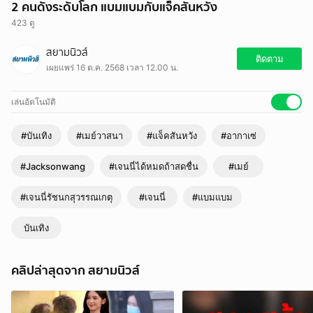
2 คนดังระดับโลก แบมแบมกับแจ็คสันหวัง
423 ดู
เพราะเมื่อคืนนี้ หลังจากที่ เมย์ วาสนาควงคู่พาร์ตเนอร์สุดหล่อ จี๋ สุทธิรักษ์
สยามนิวส์
มาร่วมไลฟ์ขายของกับเจนนี่
ติดตาม
เผยแพร่ 16 ต.ค. 2568 เวลา 12.00 น.
เล่นอัตโนมัติ
#บันเทิง
#เมย์วาสนา
#แจ็คสันหวัง
#อากาเซ่
#Jacksonwang
#เจนนี่ได้หมดถ้าสดชื่น
#เมย์
#เจนนี่รัชนกสุวรรณเกตุ
#เจนนี่
#แบมแบม
บันเทิง
คลิปล่าสุดจาก สยามนิวส์