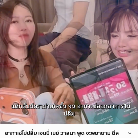
อากาเซ่ไม่ปลื้ม เจนนี่ เมย์ วาสนา พูด จะพยายาม ดีล