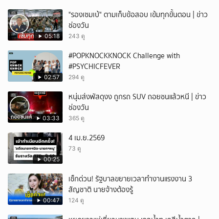
"รองเซมเบ้" ตามเก็บข้อสอบ เข้มทุกขั้นตอน | ข่าว
ช่องวัน
05:18
243 ดู
#POPKNOCKKNOCK Challenge with
#PSYCHICFEVER
02:57
294 ดู
หนุ่มส่งพัสดุงง ถูกรถ SUV ถอยชนแล้วหนี | ข่าว
ช่องวัน
03:33
365 ดู
4 เม.ย.2569
73 ดู
00:25
เช็กด่วน! รัฐบาลขยายเวลาทำงานแรงงาน 3
สัญชาติ นายจ้างต้องรู้
00:47
124 ดู