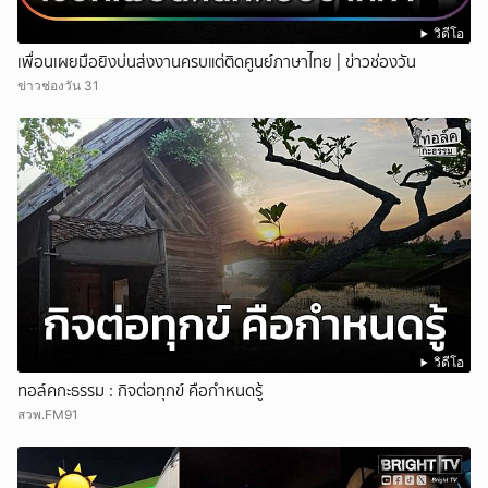
วิดีโอ
เพื่อนเผยมือยิงบ่นส่งงานครบแต่ติดศูนย์ภาษาไทย | ข่าวช่องวัน
ข่าวช่องวัน 31
วิดีโอ
ทอล์คกะธรรม : กิจต่อทุกข์ คือกำหนดรู้
สวพ.FM91