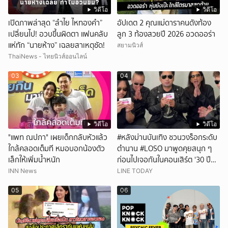
วิดีโอ
วิดีโอ
เปิดภาพล่าสุด “ลำไย ไหทองคำ”
อัปเดต 2 คุณแม่ดาราคนดังท้อง
เปลี่ยนไป! อวบขึ้นผิดตา แฟนคลับ
ลูก 3 ท้องสวยปี 2026 อวดออร่า
แห่ทัก “นายห้าง” เฉลยสาเหตุชัด!
สยามนิวส์
ThaiNews - ไทยนิวส์ออนไลน์
03
04
วิดีโอ
วิดีโอ
"แพท ณปภา" เผยเด็กกลับหัวแล้ว
#หลังม่านบันเทิง ชวนวงร็อกระดับ
ใกล้คลอดเต็มที หมอบอกน้องตัว
ตำนาน #LOSO มาพูดคุยสนุก ๆ
เล็กให้เพิ่มน้ำหนัก
ก่อนไปเจอกันในคอนเสิร์ต '30 ปี
LOSO นานเท่าไรก็รอ'
INN News
LINE TODAY
05
06