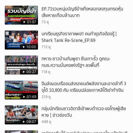
EP.71รวบหนุ่มบัญชีม้าแก๊งหลอกลงทุนเทรดหุ้น
เสียหายเกือบล้านบาท
01:57
72 ดู
บทเรียนธุรกิจราคาแพง!! คนทำธุรกิจต้องรู้ |
Shark Tank Re-Scene_EP.69
10:00
712 ดู
ทหาร-ชาวบ้านกัมพูชา ยืนเกาะรั้ว ดูคณะ
กมธ.ความมั่นคงแห่งรัฐฯ ลงพื้นที่
00:27
118 ดู
จีนส่งมอบเรือขนส่งรถยนต์พลังงานสะอาดลำที่ 3
จุได้ 10,800 คัน เตรียมปล่อยเกาหลีใต้เช่าทำเงิน
01:49
219 ดู
กลุ่มนักเรียนชาวอิตาลีเข้าพบตำรวจ-ขอโทษผู้เสีย
หาย | ข่าวช่องวัน
08:07
498 ดู