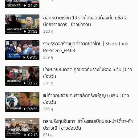
04:21
ยกเลิก
ออกหมายเรียก 13 รายโกงสอบท้องถิ่น มีชื่อ 2
บิ๊กข้าราชการ | ข่าวช่องวัน
01:53
323 ดู
รวมธุรกิจสร้างมูลค่าจากข้าวไทย | Shark Tank
Re-Scene_EP.68
09:03
259 ดู
ช่วยยายหมดสติ ถูกของทับร่างในห้อง 6 วัน | ข่าว
ช่องวัน
03:22
331 ดู
แม่ค้าวอนช่วย คนร้ายลักทรัพย์สูญ 6 แสน | ข่าว
ช่องวัน
02:23
275 ดู
ทลายรังทุนจีนเทา เช่าโรงแรมเปิดบ่อน-ปาร์ตี้ยา-ค้า
ประเวณี | ข่าวช่องวัน
02:18
651 ดู