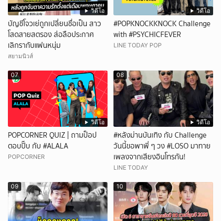
วิดีโอ
วิดีโอ
บัญชีโจวเย่ถูกเปลี่ยนชื่อเป็น สาว
#POPKNOCKKNOCK Challenge
โสดสายสตรอง ส่อลือประกาศ
with #PSYCHICFEVER
เลิกรากับแฟนหนุ่ม
LINE TODAY POP
สยามนิวส์
07
08
วิดีโอ
วิดีโอ
POPCORNER QUIZ | ถามป็อป
#หลังม่านบันเทิง กับ Challenge
ตอบปั๊บ กับ #ALALA
วันนี้ขอพาพี่ ๆ วง #LOSO มาทาย
เพลงจากเสียงอินโทรกัน!
POPCORNER
LINE TODAY
09
10