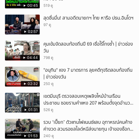
00:45
519 ดู
สุดชื่นมื่น! สามอดีตนายกฯ ไทย หารือ ปธน.อินโดฯ
97 ดู
02:57
คุมเข้มจัดสอบท้องถิ่นปี 69 เชื่อไร้โกงซ้ำ | ข่าวช่อง
วัน
04:44
798 ดู
"อนุทิน" แจง 7 มาตรการ ลุยคดีทุจริตสอบท้องถิ่น
| ข่าวช่องวัน
02:32
250 ดู
เขตมีนบุรี ตรวจสอบเหตุเพลิงไหม้บ้านเรือน
ประชาชน ซอยรามคำแหง 207 พร้อมตั้งจุดอำนวย
การช่วยเหลือ
01:31
526 ดู
รวบ “เปี๊ยก” ตัวแทนไฟแนนซ์แสบ อุทาหรณ์คนค้าง
ค่างวด สวมรอยสไลด์หนีส่งนายทุน เจ้าของช็อก
หนี้ยังอยู่ - รถปลิว เสียหายกว่า 600,000 บาท
01:53
240 ดู