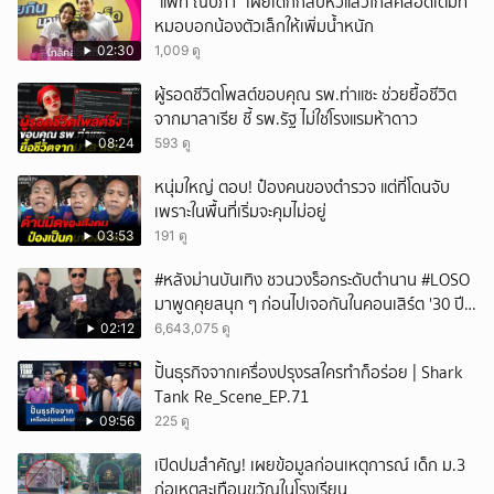
"แพท ณปภา" เผยเด็กกลับหัวแล้วใกล้คลอดเต็มที
หมอบอกน้องตัวเล็กให้เพิ่มน้ำหนัก
02:30
1,009 ดู
ผู้รอดชีวิตโพสต์ขอบคุณ รพ.ท่าแซะ ช่วยยื้อชีวิต
จากมาลาเรีย ชี้ รพ.รัฐ ไม่ใช่โรงแรมห้าดาว
08:24
593 ดู
หนุ่มใหญ่ ตอบ! ป๋องคนของตำรวจ แต่ที่โดนจับ
เพราะในพื้นที่เริ่มจะคุมไม่อยู่
03:53
191 ดู
#หลังม่านบันเทิง ชวนวงร็อกระดับตำนาน #LOSO
มาพูดคุยสนุก ๆ ก่อนไปเจอกันในคอนเสิร์ต '30 ปี
LOSO นานเท่าไรก็รอ'
02:12
6,643,075 ดู
ปั้นธุรกิจจากเครื่องปรุงรสใครทำก็อร่อย | Shark
Tank Re_Scene_EP.71
09:56
225 ดู
เปิดปมสำคัญ! เผยข้อมูลก่อนเหตุการณ์ เด็ก ม.3
ก่อเหตุสะเทือนขวัญในโรงเรียน