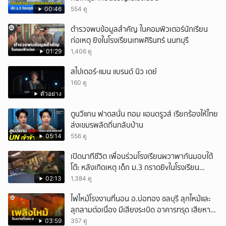
00:46
554 ดู
ตำรวจพบข้อมูลสำคัญ ในคอมพิวเตอร์นักเรียน
ก่อเหตุ ยิงในโรงเรียนเทพศิรินทร์ นนทบุรี
01:29
1,406 ดู
สไปเดอร์-แมน แบรนด์ นิว เดย์
160 ดู
ตัวอย่าง
ตูนวีแกน ฟาดสนั่น ทอม แอนดรูวส์ เรียกร้องให้ไทย
ส่งเขมรพลัดถิ่นกลับบ้าน
05:14
556 ดู
เปิดนาทีชีวิต เพื่อนร่วมโรงเรียนผวาพากันมอบใต้
โต๊ะ หลังเกิดเหตุ เด็ก ม.3 กราดยิvในโรงเรียน
เทพศิรินทร์นนท์ แบบไม่เลือกหน้า เสียงปืนดังสนั่น
02:13
1,384 ดู
หวั่นไหว
ไฟไหม้โรงงานที่นอน อ.บ่อทอง ชลบุรี ลุกไหม้และ
ลุกลามต่อเนื่อง มีเสียงระเบิด อาคารทรุด เสียหาย
หนัก
03:59
357 ดู