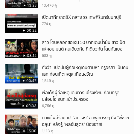
13:28
13,476 ดู
เปิดนาทีกราดยิX กลาง รร.เทพศิรินทร์นนทบุรี
774 ดู
00:22
สาว โดนหลอกขอเงิน 50 บาทเติมน้ำมัน ชาวเน็ต
แห่คอมเมนต์ คนเดียวกัน ที่เดียวกัน โดนกันเยอะ
03:12
583 ดู
ถึงว่า! เปิดปมผู้ก่อเหตุเดินตามหา ครูอรสา เป็นคน
แรก ก่อนเกิดเหตุสะเทือนขวัญ
00:47
1,549 ดู
พ่อเด็กผู้ก่อเหตุ เดินทางไปโรงเรียน ก่อนทรุด
ปล่อยโฮ จนท.เข้าประครอง
00:33
6,756 ดู
ตัวแม่โผล่ร่วมวง! “ลีน่าจัง” ขอพูดตรงๆ ถึง “พี่ชาย
ฮลุน” หลังรู้ “ผลชันสูตร” น้องชาย!
15:00
1,113 ดู