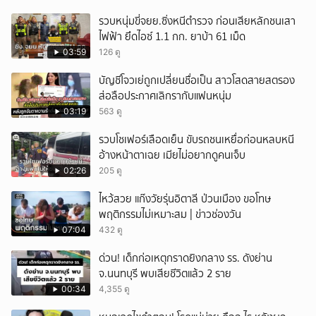
รวบหนุ่มขี่จยย.ซิ่งหนีตำรวจ ก่อนเสียหลักชนเสา
ไฟฟ้า ยึดไอซ์ 1.1 กก. ยาบ้า 61 เม็ด
03:59
126 ดู
บัญชีโจวเย่ถูกเปลี่ยนชื่อเป็น สาวโสดสายสตรอง
ส่อลือประกาศเลิกรากับแฟนหนุ่ม
03:19
563 ดู
รวบโชเฟอร์เลือดเย็น ขับรถชนเหยื่อก่อนหลบหนี
อ้างหน้าตาเฉย เมียไม่อยากดูคนเจ็บ
02:26
205 ดู
ไหว้สวย แก๊งวัยรุ่นอิตาลี ป่วนเมือง ขอโทษ
พฤติกรรมไม่เหมาะสม | ข่าวช่องวัน
07:04
432 ดู
ด่วน! เด็กก่อเหตุกราดยิงกลาง รร. ดังย่าน
จ.นนทบุรี พบเสียชีวิตแล้ว 2 ราย
00:34
4,355 ดู