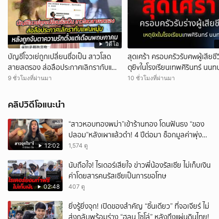
วิดีโอ
บัญชีโจวเย่ถูกเปลี่ยนชื่อเป็น สาวโสด
สุดเศร้า ครอบครัวรับศwผู้เสียชีว
สายสตรอง ส่อลือประกาศเลิกรากับแฟน
ตุยิvในโรงเรียนเทพศิรินทร์ นนทบุ
หนุ่ม
9 ชั่วโมงที่ผ่านมา
10 ชั่วโมงที่ผ่านมา
คลิปวิดีโอแนะนำ
“สาวหอบทองพม่า”เข้าร้านทอง โดนฟันธง “ของ
ปลอม”หลังเผาแล้วดำ! 4 ปีต่อมา ช็อกมูลค่าพุ่ง
มหาศาล!
12:02
1,574 ดู
นับถือใจ! ไรเดอร์เสียใจ ข่าวพี่น้องรัสเซีย ไม่เก็บเงิน
ค่าโดยสารคนรัสเซียเป็นการขอโทษ
02:48
407 ดู
ยิ่งรู้ยิ่งจุก! เปิดของสำคัญ “ชิ้นเดียว” ที่จอเจียร์ ไม่
ส่งกลับพร้อมร่าง “ฮลุน โซโล่” หลังถึงแผ่นดินไทย!