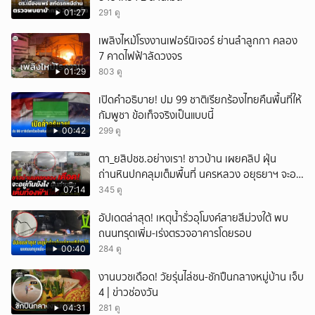
01:27
291 ดู
เพลิงไหม้โรงงานเฟอร์นิเจอร์ ย่านลำลูกกา คลอง
7 คาดไฟฟ้าลัดวงจร
01:29
803 ดู
เปิดคำอธิบาย! ปม 99 ชาติเรียกร้องไทยคืนพื้นที่ให้
กัมพูชา ข้อเท็จจริงเป็นแบบนี้
00:42
299 ดู
ตา_ยสิปชช.อย่างเรา! ชาวบ้าน เผยคลิป ฝุ่น
ถ่านหินปกคลุมเต็มพื้นที่ นครหลวง อยุธยาฯ จะอยู่
กันยังไง
07:14
345 ดู
อัปเดตล่าสุด! เหตุน้ำรั่วอุโมงค์สายสีม่วงใต้ พบ
ถนนทรุดเพิ่ม-เร่งตรวจอาคารโดยรอบ
00:40
284 ดู
งานบวชเดือด! วัยรุ่นไล่ชน-ชักปืนกลางหมู่บ้าน เจ็บ
4 | ข่าวช่องวัน
04:31
281 ดู