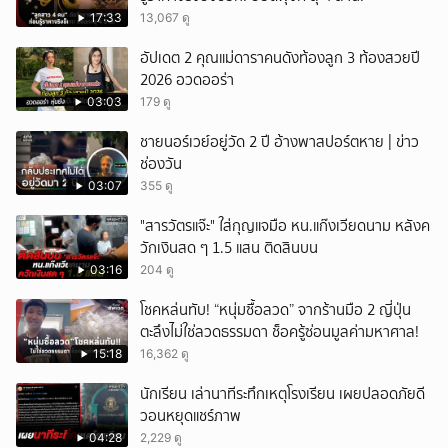
17:33
13,067 ดู
อัปเดต 2 คุณแม่ดาราคนดังท้องลูก 3 ท้องสวยปี
2026 อวดออร่า
03:03
179 ดู
ชายนอร์เวย์อยู่วัด 2 ปี อ้างพาสปอร์ตหาย | ข่าว
ช่องวัน
03:07
355 ดู
"สารวัตรแจ๊ะ" ใส่กุญแจมือ หน.แก๊งเวียดนาม หลังค
วักเงินสด ๆ 1.5 แสน ติดสินบน
03:16
204 ดู
โชคหล่นทับ! “หนุ่มซื้อลวด” จากร้านมือ 2 ญี่ปุ่น
ตะลึงไม่ใช่ลวดธรรมดา ช็อครู้ซ่อนมูลค่ามหาศาล!
15:18
16,362 ดู
นักเรียน เล่านาทีระทึกเหตุโรงเรียน เผยปลอดภัยดี
วอนหยุดแชร์ภาพ
04:28
2,229 ดู