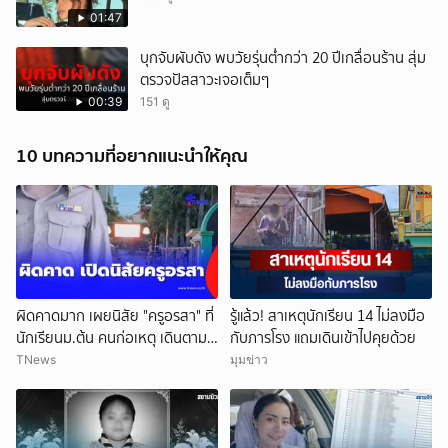
01:47
บุกจับผับดัง พบวัยรุ่นต่ำกว่า 20 ปีเกลื่อนร้าน สุ่ม
ตรวจปัสสาวะเจอเต็มๆ
00:39
151 ดู
10 บทความที่อยากแนะนำให้คุณ
ผิดคาดมาก เผยนิสัย "ครูอรสา" ที่
รู้แล้ว! สาเหตุนักเรียน 14 ไม่ลงมือ
นักเรียนม.ต้น คนก่อเหตุ เดินตาม
กับภารโรง แถมเดินเข้าไปคุยด้วย
หา
TNews
มุมข่าว