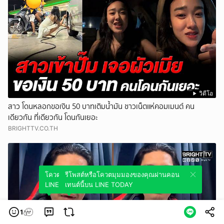
วิดีโอ
สาว โดนหลอกขอเงิน 50 บาทเติมน้ำมัน ชาวเน็ตแห่คอมเมนต์ คน
เดียวกัน ที่เดียวกัน โดนกันเยอะ
BRIGHTTV.CO.TH
โควตมุมมองของคุณผ่านคอนเทนต์นี้บน
รีโพสต์หรือโควตมุมมองของคุณผ่านคอน
LINE TODAY
เทนต์นี้บน LINE TODAY
1