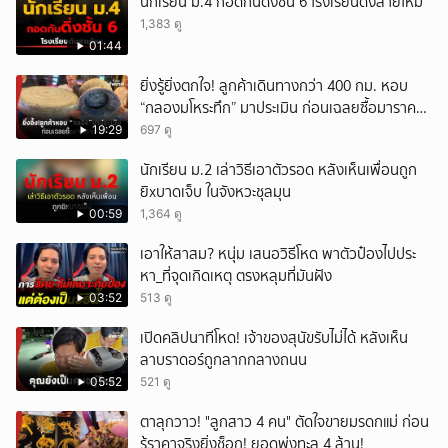
นักเรียน ม.4 กอดกันดิ่งชั้น 6 โรงเรียนดังสายไหม
1,383 ดู
01:44
ยิ่งรู้ยิ่งตกใจ! ลูกค้าเดินทางกว่า 400 กม. หอบ
“กลองมโหระทึก” มาประเมิน ก่อนเฉลยซื้อมาราคา
เท่าไหร่?
19:29
697 ดู
นักเรียน ม.2 เล่าวิธีเอาตัวรอด หลังเห็นเพื่อนถูก
ยิxบาดเจ็บ ในจังหวะชุลมุน
00:59
1,364 ดู
เอาให้สาสม? หนุ่ม เสนอวิธีโหด พาตัวป๋องไปประ
หา_ที่จุดเกิดเหตุ ตรงหลุมที่มันฝัง
03:52
513 ดู
เปิดคลิปนาทีโหด! เจ้าของสุนัขรับไม่ได้ หลังเห็น
ลาบราดอร์ถูกลากกลางถนน
05:52
521 ดู
ตาลุกวาว! "ลูกสาว 4 คน" ตัดใจขายมรดกแม่ ก่อน
รู้ราคาจริงยิ่งช็อก! ยอดพุ่งทะลุ 4 ล้าน!