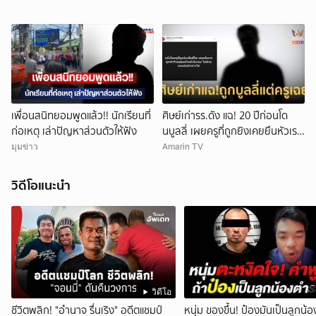
ยกเลิก
เพื่อนสนิทยอมพูดแล้ว!! นักเรียนที่
ศิษย์เก่ารร.ดัง แฉ! 20 ปีก่อนโด
ก่อเหตุ เล่าปัญหาส่วนตัวให้ฟัง
นบูลลี่ เผยครูที่ถูกยิงเคยยืนหัวเราะ
ใส่
มุมข่าว
Amarin TV
วิดีโอแนะนำ
วิดีโอ
ชีวิตพลิก! "อำนาจ รื่นเริง" อดีตแชมป์
หนุ่ม ของขึ้น! ป๋องมันเป็นลูกน