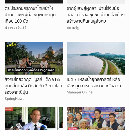
ตร.ประสานครูภาษาไทยเข้าให้
จากผู้เสพสู่ผู้กล้า! บ้านไร่จับมือ
ปากคำ เผยผู้ก่อเหตุพกกระสุน
สสส. ตำรวจ-ชุมชน บำบัดต่อเนื่อง
เกือบ 100 นัด
สร้างงานคืนคนสู่สังคม
ข่าวช่องวัน 31
สยามรัฐ
สังคมไทยวิกฤต! ‘บูลลี่’ เด็ก 91%
เปิด 7 แหล่งน้ำยุทธศาสตร์ หล่อ
ถูกกลั่นแกล้ง ติดอันดับ 2 ของโลก
เลี้ยงอุตสาหกรรมภาคตะวันออก
รองจากญี่ปุ่น
Manager Online
SpringNews