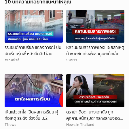
10 บทความที่อยากแนะนำให้คุณ
รร.เซนต์คาเบรียล แถลงการณ์ ปม
หลานยอมสารภาพเอง! เผยสาเหตุ
นักเรียนรุ่นพี่ หลังมีคลิปว่อน
น้าชายขับเก๋งพุ่งชนศูนย์เด็กเล็ก
สยามนิวส์
มุมข่าว
เห็นแล้วตกใจ เปิดผลการเรียน ผู้
ดราม่าเดือด! นางเอกดัง ถูก
ก่อเหตุ รร.ดัง ช่วงชั้น ม.2
คุกคามหนักรุมด่ากลางลานจอดรถ
(ข่าวต่างประเทศ)
TNews
News In Thailand