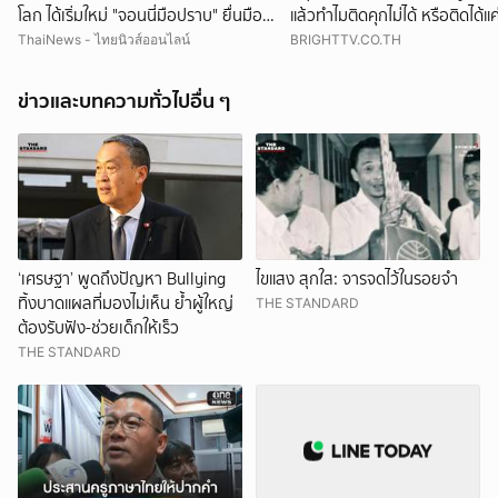
โลก ได้เริ่มใหม่ "จอนนี่มือปราบ" ยื่นมือ
แล้วทำไมติดคุกไม่ได้ หรือติดได้แ
ช่วย ดันขึ้นแท่นครูมวย
สา คนจน
ThaiNews - ไทยนิวส์ออนไลน์
BRIGHTTV.CO.TH
ข่าวและบทความทั่วไปอื่น ๆ
‘เศรษฐา’ พูดถึงปัญหา Bullying
ไขแสง สุกใส: จารจดไว้ในรอยจำ
ทิ้งบาดแผลที่มองไม่เห็น ย้ำผู้ใหญ่
THE STANDARD
ต้องรับฟัง-ช่วยเด็กให้เร็ว
THE STANDARD