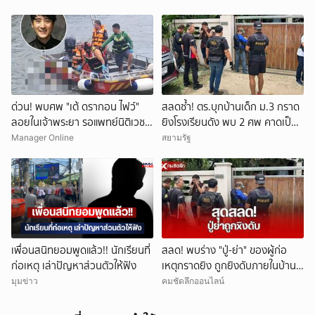
ด่วน! พบศพ "เต้ ดรากอน ไฟว์"
สลดซ้ำ! ตร.บุกบ้านเด็ก ม.3 กราด
ลอยในเจ้าพระยา รอแพทย์นิติเวช-
ยิงโรงเรียนดัง พบ 2 ศพ คาดเป็น
ตร.มาตรวจสอบ
ปู่-ย่า โดนสังหารก่อนก่อเหตุ
Manager Online
สยามรัฐ
เพื่อนสนิทยอมพูดแล้ว!! นักเรียนที่
สลด! พบร่าง "ปู่-ย่า" ของผู้ก่อ
ก่อเหตุ เล่าปัญหาส่วนตัวให้ฟัง
เหตุกราดยิง ถูกยิงดับภายในบ้าน
พัก
มุมข่าว
คมชัดลึกออนไลน์