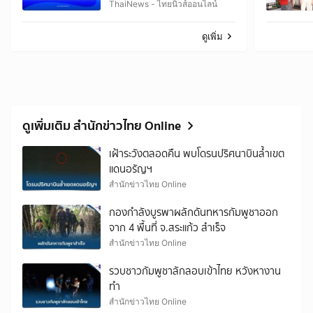
การแพทย์แนะให้ตรวจด่วน
ThaiNews - ไทยนิวส์ออนไลน์
ดูเพิ่ม
ดูเพิ่มเติม สำนักข่าวไทย Online
เฝ้าระวังตลอดคืน พบโดรนปริศนาบินล้ำเขต
แดนอรัญฯ
สำนักข่าวไทย Online
กองกำลังบูรพาผลักดันทหารกัมพูชาออก
จาก 4 พื้นที่ จ.สระแก้ว สำเร็จ
สำนักข่าวไทย Online
รวบชาวกัมพูชาลักลอบเข้าไทย หวังหางาน
ทำ
สำนักข่าวไทย Online