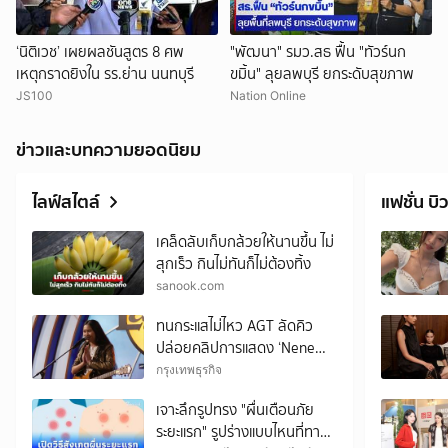
‘นิติเวช’ เผยผลชันสูตร 8 ศพ
"พัฒนา" รมว.สธ ฟื้น "ทัวร์นก
เหตุกราดยิงใน รร.ย่าน นนทบุรี
ขมิ้น" ลุยลพบุรี ยกระดับสุขภาพ
JS100
Nation Online
ข่าวและบทความยอดนิยม
ไลฟ์สไตล์
แฟชั่น บิว
เคล็ดลับเก็บกล้วยให้นานขึ้น ไม่
สุกเร็ว กินไม่ทันก็ไม่ต้องทิ้ง
sanook.com
ทนกระแสไม่ไหว AGT ลัดคิว
ปล่อยคลิปการแสดง ‘Nene
Royal’ ก่อนกำหนด
กรุงเทพธุรกิจ
เจาะลึกรูปทรง "ผื่นเตือนภัย
ระยะแรก" รูปร่างแบบไหนที่ทาง