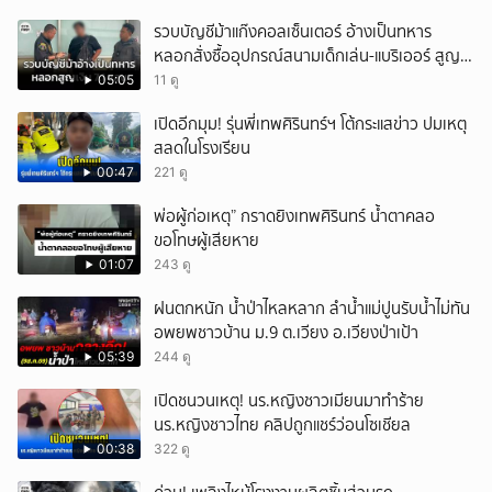
รวบบัญชีม้าแก๊งคอลเซ็นเตอร์ อ้างเป็นทหาร
หลอกสั่งซื้ออุปกรณ์สนามเด็กเล่น-แบริเออร์ สูญ
เงิน 7.1 แสน
05:05
11 ดู
เปิดอีกมุม! รุ่นพี่เทพศิรินทร์ฯ โต้กระแสข่าว ปมเหตุ
สลดในโรงเรียน
00:47
221 ดู
พ่อผู้ก่อเหตุ” กราดยิงเทพศิรินทร์ น้ำตาคลอ
ขอโทษผู้เสียหาย
01:07
243 ดู
ฝนตกหนัก น้ำป่าไหลหลาก ลำน้ำแม่ปูนรับน้ำไม่ทัน
อพยพชาวบ้าน ม.9 ต.เวียง อ.เวียงป่าเป้า
05:39
244 ดู
เปิดชนวนเหตุ! นร.หญิงชาวเมียนมาทำร้าย
นร.หญิงชาวไทย คลิปถูกแชร์ว่อนโซเชียล
00:38
322 ดู