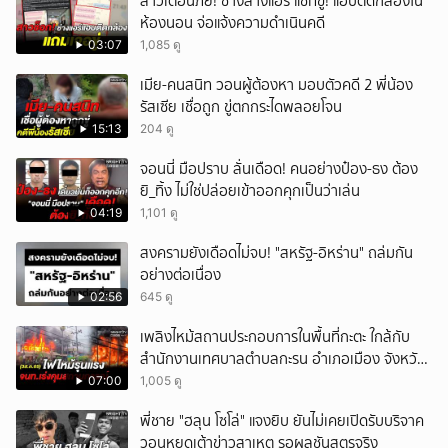
สาวเตือนภัย! ช่างล้างแอร์ แชทขู่! แอบติดกล้องใน
ยกเลิก
ห้องนอน จ่อแจ้งความดำเนินคดี
03:07
1,085 ดู
เมีย-คนสนิท วอนผู้ต้องหา มอบตัวคดี 2 พี่น้อง
รัสเซีย เชื่อถูก ขู่ตกกระไดพลอยโจน
15:13
204 ดู
จอนนี่ มือปราบ ลั่นเดือด! คนอย่างป๋อง-ธง ต้อง
ยิ_ทิ้ง ไม่ใช่ปล่อยเข้าออกคุกเป็นว่าเล่น
04:19
1,101 ดู
สงครามยังเดือดไม่จบ! "สหรัฐ-อิหร่าน" ถล่มกัน
อย่างต่อเนื่อง
02:56
645 ดู
เพลิงไหม้สถานประกอบการในพื้นที่กะตะ ใกล้กับ
สำนักงานเทศบาลตำบลกะรน อำเภอเมือง จังหวัด
ภูเก็ต
07:00
1,005 ดู
พี่ชาย "ฮลุน โซโล่" แจงยิบ ยันไม่เคยเปิดรับบริจาค
วอนหยุดเต้าข่าวสาเหตุ รอผลชันสูตรจริง