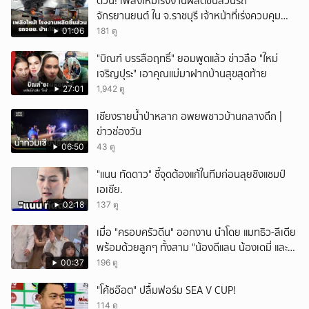
ด่วน! เพลิงไหม้โรงงานผลิตชิ้นส่วนรถ
จักรยานยนต์ ใน จ.ราชบุรี เจ้าหน้าที่เร่งควบคุม
เพลิง
01:06
181 ดู
"บิณฑ์ บรรลือฤทธิ์" ยอมพูดแล้ว ข่าวลือ "ใหม่
เจริญปุระ" เอาคุณแม่มาฝากบ้านสุขสุดท้าย
27:01
1,942 ดู
เชียงรายน้ำป่าหลาก อพยพชาวบ้านกลางดึก |
ข่าวช่องวัน
06:50
43 ดู
"แนน ทัดดาว" ชี้จุดต้องแก้ในทีมก่อนลุยชิงแชมป์
เอเชีย.
02:18
137 ดู
เมื่อ "ครอบครัวดีน" ออกงาน นำโดย แมทธิว-ลีเดีย
พร้อมด้วยลูกๆ ทั้งสาม "น้องดีแลน น้องเดมี่ และ
น้องดีออน" รับรางวัลสุดยอดครอบครัว
00:37
196 ดู
Celebrity ในงานนาคราชอวอร์ด ครั้งที่ 8 บอกเลย
"โค้ชอ๊อต" ปลื้มฟอร์ม SEA V CUP!
หน้าตาดียกบ้าน
114 ดู