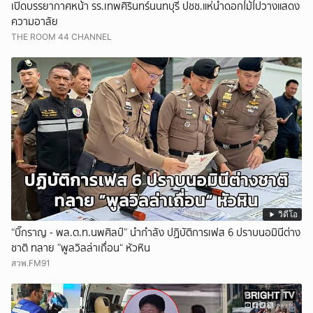
เปิดบรรยากาศหน้า รร.เทพศิรินทร์นนทบุรี ปชช.แห่นำดอกไม้ไปวางแสดง
ความอาลัย
THE ROOM 44 CHANNEL
วิดีโอ
“บิ๊กราญ - พล.ต.ท.นพศิลป์” นำกำลัง ปฏิบัติการเฟส 6 ปราบนอมินีต่าง
ชาติ ทลาย ”พูลวิลล่าเถื่อน“ หัวหิน
สวพ.FM91