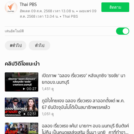
พนักงานสอบสวนได้ใช้อำนาจ ตาม พ.ร.บ.ป้องกันและปราบปรามยาเสพติด
Thai PBS
ในฐานะเป็นเจ้าพนักงาน ผู้มีอำนาจในการตรวจหาสารเสพติดในร่างกาย
ติดตาม
อัพเดต 09 ส.ค. 2568 เวลา 13.08 น. • เผยแพร่ 09
ประสานขอเข้าเก็บตัวอย่างเส้นผม ซึ่งหาก นายผลิตโชค ไม่ยินยอม จะมี
ส.ค. 2568 เวลา 13.04 น. • Thai PBS
ความผิด ฐานขัดคำสั่งเจ้าพนักงาน มีโทษทางกฎหมาย จำคุก 1 ปี ปรับ 2
หมื่นบาท หรือ ทั้งจำทั้งปรับ
เล่นอัตโนมัติ
#ทั่วไป
ทั่วไป
คลิปวิดีโอแนะนำ
เปิดภาพ “ฉลอง เรี่ยวแรง” หลังบุกยิง 'ธงชัย' นา
ยกอบจ.นนทบุรี
00:27
1,451 ดู
ภูมิใจไทยแจง ฉลอง เรี่ยวแรง ลาออกตั้งแต่ พ.ค.
67 ยันปัจจุบันไม่ได้เป็นสมาชิกพรรคแล้ว
02:51
1,051 ดู
ฉลอง เรี่ยวแรง แค้น! นายกฯ อบจ.นนทบุรี ยืมตังค์
ไม่คืน เป็นคนดูแลส่งเสริม ขึ้นมา บุกยิ_ คาที่ทำงาน