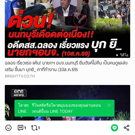
วิดีโอ
ฉลอง เรี่ยวแรง แค้น! นายกฯ อบจ.นนทบุรี ยืมตังค์ไม่คืน เป็นคนดูแลส่ง
เสริม ขึ้นมา บุกยิ_ คาที่ทำงาน (10ส.ค.69)
BRIGHTTV.CO.TH
โควตมุมมองของคุณผ่านคอนเทนต์นี้บน
รีโพสต์หรือโควตมุมมองของคุณผ่านคอน
LINE TODAY
เทนต์นี้บน LINE TODAY
1
1