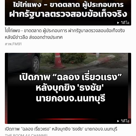
วิดีโอ
ไข่ไก่แพง - ขาดตลาด ผู้ประกอบการ ฝากรัฐบาลตรวจสอบข้อเท็จจริง
หลังมีข่าวลือ ส่งออกต่างประเทศ
สวพ.FM91
วิดีโอ
เปิดภาพ “ฉลอง เรี่ยวแรง” หลังบุกยิง 'ธงชัย' นายกอบจ.นนทบุรี
THE ROOM 44 CHANNEL