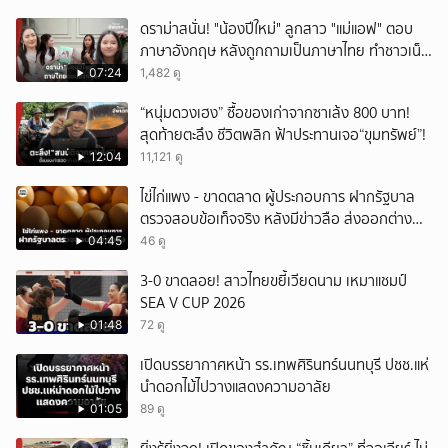
ดราม่าสนั่น! "น้องปีใหม่" ลูกสาว "แม่แอฟ" ตอบ
ภาษาอังกฤษ หลังถูกถามเป็นภาษาไทย ทำชาวเน็ต
ถกสนั่น!
07:24
1,482 ดู
“หนุ่มดวงเฮง” ซื้อของเก่าจากซาเล้ง 800 บาท!
สุดท้ายตะลึง ชีวิตพลิก ฟ้าประทานเจอ“ขุมทรัพย์”!
12:04
11,121 ดู
ไข่ไก่แพง - ขาดตลาด ผู้ประกอบการ ฝากรัฐบาล
ตรวจสอบข้อเท็จจริง หลังมีข่าวลือ ส่งออกต่าง
ประเทศ
04:45
46 ดู
3-0 ขาดลอย! สาวไทยขยี้เวียดนาม เหมาแชมป์
SEA V CUP 2026
01:48
72 ดู
เปิดบรรยากาศหน้า รร.เทพศิรินทร์นนทบุรี ปชช.แห่
นำดอกไม้ไปวางแสดงความอาลัย
01:05
89 ดู