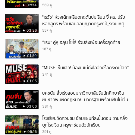
วัดติดตัว
02:34
569 ดู
"เรวัช" ห่วงเด็กเครียดกดดันปมเรียน จี้ ศธ. ปรับ
หลักสูตร พร้อมเสนออนุญาตครูพกปื_ระงับเหตุ
03:36
557 ดู
“แรม” คู่หู ฮลุน โซโล่ ร่วมส่งเพื่อนครั้งสุดท้าย .
187 ดู
01:50
“MUSE เห็นแล้ว! น้องเนเน่ถึงไอจีวงร็อกระดับโลก”
341 ดู
01:05
ยศชนัน สั่งเร่งสอบมหาวิทยาลัยรับนักศึกษาจีน
ยันหากพบผิดกฎหมาย-มาตรฐานพร้อมฟันไม่เว้น
03:06
381 ดู
โรงเรียนวัดควนชม ซ้อมแผนทีละขั้นตอน ชายคลั่ง
บุกโรงเรียน ครูพาซ่อนตัวนักเรียน
05:15
291 ดู