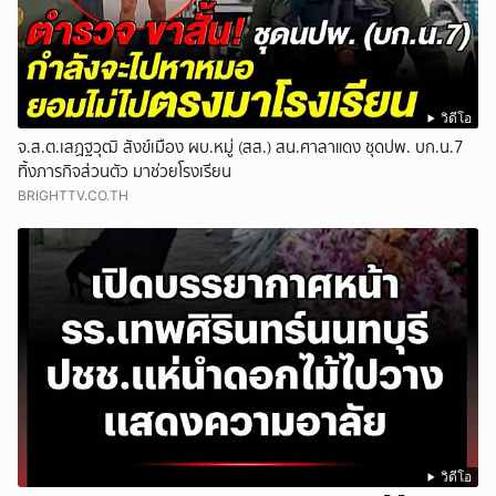
วิดีโอ
จ.ส.ต.เสฏฐวุฒิ สังข์เมือง ผบ.หมู่ (สส.) สน.ศาลาแดง ชุดปพ. บก.น.7
ทิ้งภารกิจส่วนตัว มาช่วยโรงเรียน
BRIGHTTV.CO.TH
วิดีโอ