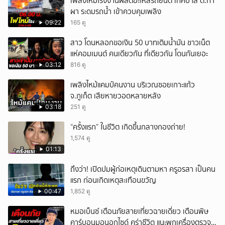
เพลิงไหม้โรงงานผลิตอะไหล่รถยนต์ เทศบาล ต.ท่า
ผา ระดมรถน้ำ เข้าควบคุมเพลิง
09:22
165 ดู
สาว โดนหลอกขอเงิน 50 บาทเติมน้ำมัน ชาวเน็ต
แห่คอมเมนต์ คนเดียวกัน ที่เดียวกัน โดนกันเยอะ
03:12
816 ดู
เพลิงไหม้แคมป์คนงาน บริเวณซอยเกาะแก้ว
จ.ภูเก็ต เสียหายวอดหลายหลัง
03:18
251 ดู
“ครั้งแรก” ในชีวิต เกิดขึ้นกลางกองถ่าย!
1,574 ดู
01:13
ถึงว่า! เปิดปมผู้ก่อเหตุเดินตามหา ครูอรสา เป็นคน
แรก ก่อนเกิดเหตุสะเทือนขวัญ
00:47
1,852 ดู
หมอเบ็นซ์ เตือนภัยสายเที่ยวฉายเดี่ยว เตือนพิษ
คาร์บอนมอนอกไซด์ คร่าชีวิต แนะพกเครื่องตรวจ