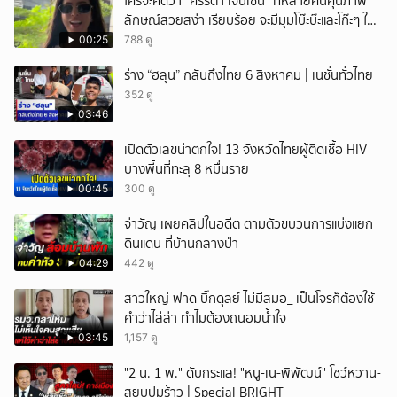
ใครจะคิดว่า "ศรีริต้า เจนเซ่น" ที่หลายคนคุ้นภาพ
ลักษณ์สวยสง่า เรียบร้อย จะมีมุมโบ๊ะบ๊ะและโก๊ะๆ ให้
ได้อมยิ้มเหมือนกัน งานนี้ทำเอาแฟนๆ ทั้งเอ็นดูทั้ง
00:25
788 ดู
หัวเราะ
ร่าง “ฮลุน” กลับถึงไทย 6 สิงหาคม | เนชั่นทั่วไทย
352 ดู
03:46
เปิดตัวเลขน่าตกใจ! 13 จังหวัดไทยผู้ติดเชื้อ HIV
บางพื้นที่ทะลุ 8 หมื่นราย
00:45
300 ดู
จ่าวัญ เผยคลิปในอดีต ตามตัวขบวนการแบ่งแยก
ดินแดน ที่บ้านกลางป่า
04:29
442 ดู
สาวใหญ่ ฟาด บิ๊กดุลย์ ไม่มีสมอ_ เป็นโจรก็ต้องใช้
คำว่าไล่ล่า ทำไมต้องถนอมน้ำใจ
03:45
1,157 ดู
"2 น. 1 พ." ดับกระแส! "หนู-เน-พิพัฒน์" โชว์หวาน-
สยบปมร้าว | Special BRIGHT