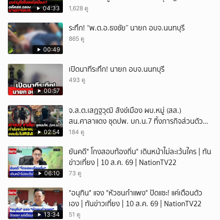
(10ส.ค.69)
04:33
1,628 ดู
ระทึก! “พ.ต.อ.ธงชัย” นายก อบจ.นนทบุรี
865 ดู
00:49
เปิดนาทีระทึก! นายก อบจ.นนทบุรี
493 ดู
00:57
จ.ส.ต.เสฏฐวุฒิ สังข์เมือง ผบ.หมู่ (สส.)
สน.ศาลาแดง ชุดปพ. บก.น.7 ทิ้งภารกิจส่วนตัว
มาช่วยโรงเรียน
02:54
184 ดู
ยันคดี" โกงสอบท้องถิ่น" เดินหน้าไม่ละเว้นใคร | ทัน
ข่าวเที่ยง | 10 ส.ค. 69 | NationTV22
06:10
73 ดู
"อนุทิน" แจง "หัวชนกำแพง" ปัดแซะ! แค่เตือนตัว
เอง | ทันข่าวเที่ยง | 10 ส.ค. 69 | NationTV22
13:34
51 ดู