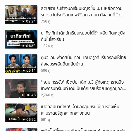
สุดเศร้า! รับร่างนักเรียนหญิงชั้น ม.1 เหยื่อความ
รุนแรง ในโรงเรียนเทพศิรินทร์ นนท์ ตั้งสวดที่วัด
ลาดปลาดุก
02:24
756 ดู
นาทีระทึก! เด็กนักเรียนหมอบใต้โต๊ะ หลังเกิดเหตุยิง
กันในโรงเรียน
01:33
1,324 ดู
ตูนวีแกน ฟาดสนั่น ทอม แอนดรูวส์ เรียกร้องให้ไทย
ส่งเขมรพลัดถิ่นกลับบ้าน
05:14
596 ดู
"หนุ่ม กรรชัย" เปิดปม! เด็ก ม.3 ผู้ก่อเหตุกราดยิง
เทพศิรินทร์นนท์ เดิมเป็นเด็กเรียบร้อย แต่ถูกบูลลี่
หนัก คาดแรงกดดันสะสมกลายเป็นแรงแค้น จนก่อ
00:46
2,746 ดู
เหตุสลด
เปิดคลิปนาทีโหด! เจ้าของสุนัขรับไม่ได้ หลังเห็น
ลาบราดอร์ถูกลากกลางถนน
05:52
591 ดู