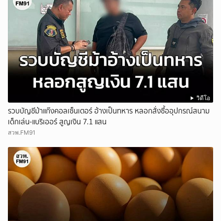
วิดีโอ
รวบบัญชีม้าแก๊งคอลเซ็นเตอร์ อ้างเป็นทหาร หลอกสั่งซื้ออุปกรณ์สนาม
เด็กเล่น-แบริเออร์ สูญเงิน 7.1 แสน
สวพ.FM91