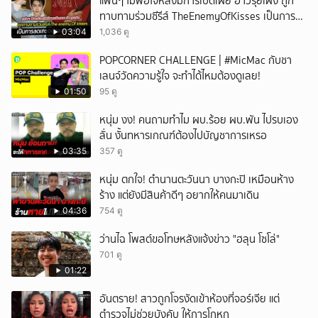
แฟนๆ ไม่พอใจหลังมีการเปิดเผย อ๋าวรุ่ยเผิง ถูก
ทาบทามร่วมซีรีส์ TheEnemyOfKisses เป็นการ
ลดเกรดนักแสดงหรือไม่
03:04
1,036 ดู
POPCORNER CHALLENGE | #MicMac กับชา
เลนจ์วัดความรู้ใจ จะทำได้ไหมต้องดูเลย!
01:50
95 ดู
หนุ่ม งง! คนถามทำไม ผบ.ร้อย ผบ.พัน ไปรบเอง
ลั่น งั้นทหารเกณฑ์ต้องไปบัญชาการเหรอ
03:35
357 ดู
หนุ่ม ตกใจ! ตำนานตะวันนา บางกะปิ เหมือนห้าง
ร้าง แต่ยังมีสินค้าดีๆ อยากให้คนมาเดิน
04:36
754 ดู
ว่านไฉ โพสต์ขอโทษหลังแจ้งข่าว "ฮลุน โซโล่"
701 ดู
01:22
อันตราย! สาวถูกโจรงัดเข้าห้องที่จอร์เจีย แต่
ตำรวจไม่ช่วยบังคับ ให้การโกหก