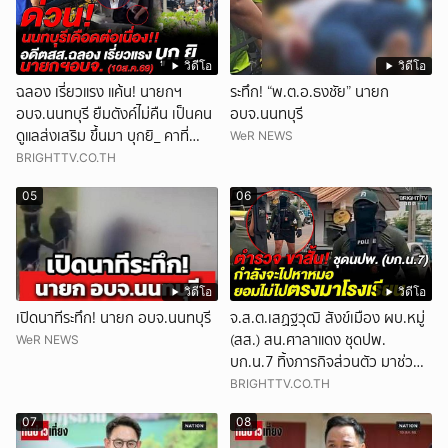
วิดีโอ
วิดีโอ
ฉลอง เรี่ยวแรง แค้น! นายกฯ
ระทึก! “พ.ต.อ.ธงชัย” นายก
อบจ.นนทบุรี ยืมตังค์ไม่คืน เป็นคน
อบจ.นนทบุรี
ดูแลส่งเสริม ขึ้นมา บุกยิ_ คาที่
WeR NEWS
ทำงาน (10ส.ค.69)
BRIGHTTV.CO.TH
05
06
วิดีโอ
วิดีโอ
เปิดนาทีระทึก! นายก อบจ.นนทบุรี
จ.ส.ต.เสฏฐวุฒิ สังข์เมือง ผบ.หมู่
(สส.) สน.ศาลาแดง ชุดปพ.
WeR NEWS
บก.น.7 ทิ้งภารกิจส่วนตัว มาช่วย
โรงเรียน
BRIGHTTV.CO.TH
07
08