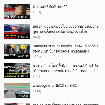
6 อารมณ์? กับนักแข่ง EP.1
409 ดู
01:50
สหรัฐฯ เตือนพลเมืองในตะวันออกกลางรับมือภัย
คุกคาม หวั่นกระทบเส้นทางพลังงานโลก
03:17
162 ดู
เทศกิจปทุมวันลุยตระเวนจัดระเบียบพื้นที่ กวดขัน
ขอทานหน้าเซ็นทรัลเวิลด์-สะพานเฉลิมเผ่า
02:55
436 ดู
ทราย สก๊อต โพสต์ซึ้งย้อนความทรงจำถึงแม่ ยัน
แม้ความอบอุ่นจะหายไป แต่หัวใจยังรักตลอดไป
02:52
213 ดู
พาส่องบูธ งาน NEXZTER BRIC
403 ดู
02:15