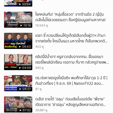
02:04
โชคหล่นทับ! “หนุ่มซื้อลวด” จากร้านมือ 2 ญี่ปุ่น
ตะลึงไม่ใช่ลวดธรรมดา ช็อครู้ซ่อนมูลค่ามหาศาล!
15:18
16,543 ดู
เดชา ชี้ ควรเปลี่ยนให้ภูเก็ตมีเลือกตั้งผู้ว่าฯ ถ้ามา
จากแต่งตั้ง ใครเป็นรมว.มหาดไทย ก็เลือกพวกตัว
เอง
06:43
402 ดู
คลิปนี้มีน้ำตา! ครูสาวกลับจากกทม. ซื้อของมา
เซอร์ไพรส์นักเรียน เจอถาม กี่บาท กลัวครูจ่ายแพง
w
04:09
945 ดู
ตร.เร่งหาแรงจูงใจมือยิv พบศึกษาใช้อาวุธ 1-2 ปี |
ทันข่าวเที่ยง | 9 ส.ค. 69 | NationTV22 สอบ
พยานแล้ว 17 ปาก เร่งตรวจมือถือและหลักฐานที่
06:37
87 ดู
เกิดเหตุ พบปัจจัยหลายด้าน ทั้งครอบครัว โรงเรียน
ตะลึง! รายได้ “ฮลุน” ก่อนเสียในจอร์เจีย “พี่ชาย”
เพื่อน และสื่อโซเ
เปิดอาการ “ย่าฮลุน” หลังสูญเสียหลานอภิชาต
บุตร!
07:22
29,681 ดู