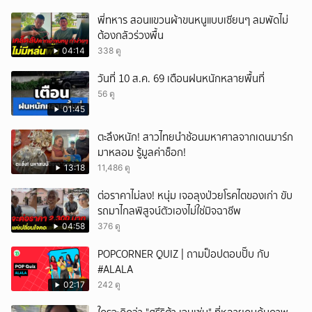
พี่ทหาร สอนแขวนผ้าขนหนูแบบเซียนๆ ลมพัดไม่
ต้องกลัวร่วงพื้น
04:14
338 ดู
วันที่ 10 ส.ค. 69 เตือนฝนหนักหลายพื้นที่
56 ดู
01:45
ตะลึงหนัก! สาวไทยนำช้อนมหาศาลจากเดนมาร์ก
มาหลอม รู้มูลค่าช็อก!
13:18
11,486 ดู
ต่อราคาไม่ลง! หนุ่ม เจอลุงป่วยโรคไตของเก่า ขับ
รถมาไกลพิสูจน์ตัวเองไม่ใช่มิจฉาชีพ
04:58
376 ดู
POPCORNER QUIZ | ถามป็อปตอบปั๊บ กับ
#ALALA
02:17
242 ดู