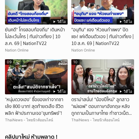
วิดีโอ
วิดีโอ
ยันคดี" โกงสอบท้องถิ่น" เดินหน้า
"อนุทิน" แจง "หัวชนกำแพง" ปัด
ไม่ละเว้นใคร | ทันข่าวเที่ยง | 10
แซะ! แค่เตือนตัวเอง | ทันข่าวเที่ยง |
ส.ค. 69 | NationTV22
10 ส.ค. 69 | NationTV22
Nation Online
Nation Online
09
10
วิดีโอ
วิดีโอ
“หนุ่มดวงเฮง” ซื้อของเก่าจากซา
ดราม่าสนั่น! "น้องปีใหม่" ลูกสาว
เล้ง 800 บาท! สุดท้ายตะลึง ชีวิต
"แม่แอฟ" ตอบภาษาอังกฤษ หลัง
พลิก ฟ้าประทานเจอ“ขุมทรัพย์”!
ถูกถามเป็นภาษาไทย ทำชาวเน็ตถก
สนั่น!
ThaiNews - ไทยนิวส์ออนไลน์
ThaiNews - ไทยนิวส์ออนไลน์
คลิปมาใหม่ ห้ามพลาด !