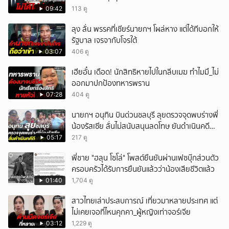
09:42
113 ดู
ลุง ลั่น พรรคที่เชียร์นายกฯ โผล่หาง แต่ได้ทีบอกให้
รัฐบาล เจรจากับโจรใต้
03:07
406 ดู
เฮียอั๋น เดือด! นักสิทธิหายไปในกลีบเมฆ ทำไมมึ_ไม่
ออกมาปกป้องทหารพราน
07:28
404 ดู
นายกฯ อนุทิน บินด่วนชลบุรี ลุยตรวจจุดพบร่างพี่
น้องรัสเซีย ลั่นไม่สนับสนุนลดโทษ ยันดำเนินคดี
ถึงที่สุด
05:17
217 ดู
พี่ชาย "ฮลุน โซโล่" โพสต์ยืนยันผ่านเฟซบุ๊กส่วนตัว
ครอบครัวได้รับการยืนยันแล้วว่าน้องเสียชีวิตแล้ว
01:40
1,704 ดู
สาวไทยเล่าประสบการณ์ เที่ยวมาหลายประเทศ แต่
ไม่เคยเจอที่ไหนคุกคา_ผู้หญิงเท่าจอร์เจีย
03:12
1,229 ดู