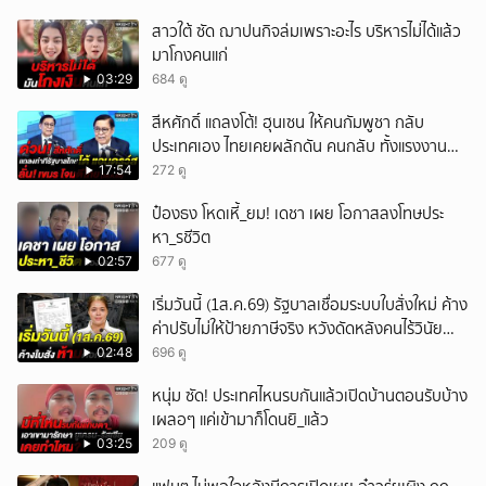
สาวใต้ ซัด ฌาปนกิจล่มเพราะอะไร บริหารไม่ได้แล้ว
มาโกงคนแก่
03:29
684 ดู
สีหศักดิ์ แถลงโต้! ฮุนเซน ให้คนกัมพูชา กลับ
ประเทศเอง ไทยเคยผลักดัน คนกลับ ทั้งแรงงาน
ถูก-ผิดกฎหมาย
17:54
272 ดู
ป๋องธง โหดเหี้_ยม! เดชา เผย โอกาสลงโทษประ
หา_รชีวิต
02:57
677 ดู
เริ่มวันนี้ (1ส.ค.69) รัฐบาลเชื่อมระบบใบสั่งใหม่ ค้าง
ค่าปรับไม่ให้ป้ายภาษีจริง หวังดัดหลังคนไร้วินัย
จราจร
02:48
696 ดู
หนุ่ม ซัด! ประเทศไหนรบกันแล้วเปิดบ้านตอนรับบ้าง
เผลอๆ แค่เข้ามาก็โดนยิ_แล้ว
03:25
209 ดู