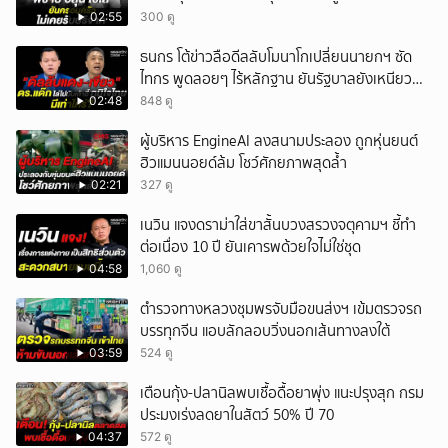
02:55
300 ดู
ธนกร โต้ข่าวลือดีลลับโมนาโกเปลี่ยนนายกฯ ซัด
ไทกร พูดลอยๆ ไร้หลักฐาน ยันรัฐบาลยังเหนียว
แน่น
02:48
848 ดู
ผู้บริหาร EngineAI ลงสนามประลอง ถูกหุ่นยนต์
ฮิวแมนนอยด์ล้ม โชว์ศักยภาพสุดล้ำ
02:21
327 ดู
เนวิน แจงดราม่าใส่ขาสั้นบวงสรวงจตุคามฯ ชี้ทำ
ต่อเนื่อง 10 ปี ยันเคารพด้วยใจไม่ใช่ชุด
04:58
1,060 ดู
ตำรวจทางหลวงชุมพรจับมือขนส่งฯ เข้มตรวจรถ
บรรทุกจีน แอบลักลอบวิ่งนอกเส้นทางลงใต้
03:59
524 ดู
เตือนกุ้ง-ปลานิลพบเชื้อดื้อยาพุ่ง แนะปรุงสุก กรม
ประมงเร่งลดยาในสัตว์ 50% ปี 70
04:37
572 ดู