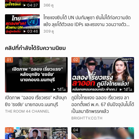
04:37
366 ดู
ไทยแจงยิบโต้ UN ปมกัมพูชา ยันไม่ได้ก่อความขัด
แย้ง ลุยโต้ตัวเลข IDPs และแรงงาน วอนวางตัว
เป็นกลาง
03:46
309 ดู
คลิปที่กำลังได้รับความนิยม
01
02
วิดีโอ
วิดีโอ
เปิดภาพ “ฉลอง เรี่ยวแรง” หลังบุก
ภูมิใจไทยแจง ฉลอง เรี่ยวแรง ลา
ยิง 'ธงชัย' นายกอบจ.นนทบุรี
ออกตั้งแต่ พ.ค. 67 ยันปัจจุบันไม่ได้
เป็นสมาชิกพรรคแล้ว
THE ROOM 44 CHANNEL
BRIGHTTV.CO.TH
03
04