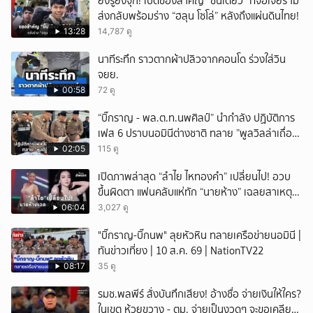
ยิ่งรู้ยิ่งจุก! เปิดของสำคัญ “ชิ้นเดียว” ที่จอเจียร์ ไม่
ส่งกลับพร้อมร่าง “ฮลุน โซโล่” หลังถึงแผ่นดินไทย!
13:28
14,787 ดู
นาทีระทึก ราวตากผ้าปลิวจากคอนโด ร่วงใส่วิน
จยย.
00:58
72 ดู
“บิ๊กราญ - พล.ต.ท.นพศิลป์” นำกำลัง ปฏิบัติการ
เฟส 6 ปราบนอมินีต่างชาติ ทลาย ”พูลวิลล่าเถื่อน“
หัวหิน
02:05
115 ดู
เปิดภาพล่าสุด “ลำไย ไหทองคำ” เปลี่ยนไป! อวบ
ขึ้นผิดตา แฟนคลับแห่ทัก “นายห้าง” เฉลยสาเหตุ
ชัด!
06:04
3,027 ดู
"บิ๊กราญ-บิ๊กนพ" ลุยหัวหิน ทลายเครือข่ายนอมินี |
ทันข่าวเที่ยง | 10 ส.ค. 69 | NationTV22
08:17
35 ดู
รมช.พลพีร์ สั่งบันทึกเสียง! อ้างชื่อ จ่ายเงินให้ใคร?
ในเขต ห้วยขวาง - ตม. จ่ายเป็นงวดๆ จะขอเคลียร์