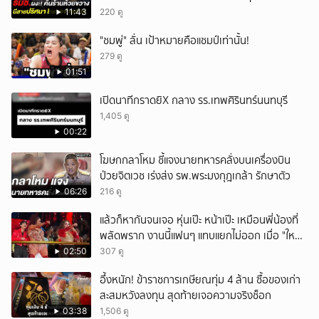
รัฐมนตรี ขณะถูกค้นร้าน
11:43
220 ดู
"ชมพู่" ลั่น เป้าหมายคือแชมป์เท่านั้น!
279 ดู
01:51
เปิดนาทีกราดยิX กลาง รร.เทพศิรินทร์นนทบุรี
1,405 ดู
00:22
โฆษกกลาโหม ชี้แจงนายทหารคลั่งบนเครื่องบิน
ป่วยจิตเวช เร่งส่ง รพ.พระมงกุฎเกล้า รักษาตัว
06:26
216 ดู
แล้วก็หากันจนเจอ หุ่นเป๊ะ หน้าเป๊ะ เหมือนพี่น้องที่
พลัดพราก งานนี้แฟนๆ แทบแยกไม่ออก เมื่อ "ใหม่
พัชรี" นักร้องคนดัง เจอแฝดสาขาอินเดีย พร้อม
02:50
307 ดู
มอบชุดสวยให้เป็นของขวัญอีกด้วย
อึ้งหนัก! ข้าราชการเกษียณทุ่ม 4 ล้าน ซื้อของเก่า
สะสมหวังลงทุน สุดท้ายเจอความจริงช็อก
03:38
1,506 ดู