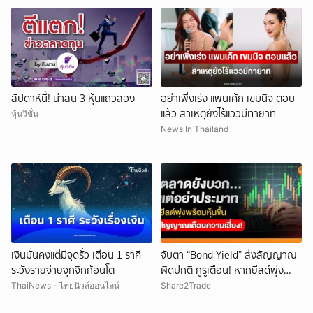
สัปดาห์นี้! น่าสน 3 หุ้นแถวสอง
อย่าเพิ่งเร่ง แพนเค้ก เขมนิจ ตอบ
แล้ว สาเหตุยังไร้แววมีทายาท
หุ้นวิชั่น
News In Thailand
ยกเลิก
เงินมั่นคงแต่มีจุดรั่ว เตือน 1 ราศี
จับตา “Bond Yield” ส่งสัญญาณ
ระวังรายจ่ายจุกจิกก้อนโต
ผิดปกติ กูรูเตือน! หากยีลด์พุ่ง
พร้อมหุ้นขึ้น แรงกระแทกตลาดอาจ
ThaiNews - ไทยนิวส์ออนไลน์
Share2Trade
รออยู่ข้างหน้า