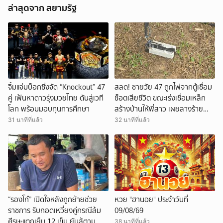
ล่าสุดจาก สยามรัฐ
จิ้มแจ่มบ็อกซิ่งจัด “Knockout” 47
สลด! ชายวัย 47 ถูกไฟจากตู้เชื่อม
คู่ เฟ้นหาดาวรุ่งมวยไทย ดันสู่เวที
ช็อตเสียชีวิต ขณะเร่งเชื่อมเหล็ก
โลก พร้อมมอบทุนการศึกษา
สร้างบ้านให้พี่สาว เผยลางร้าย
ก่อนตาย
31 นาทีที่แล้ว
32 นาทีที่แล้ว
“รองโก๋” เปิดใจหลังถูกย้ายช่วย
หวย "ฮานอย" ประจำวันที่
ราชการ รับกอดเหวี่ยงคู่กรณีล้ม
09/08/69
ศีรษะแตกเย็บ 12 เข็ม ยันสู้ตาม
38 นาทีที่แล้ว