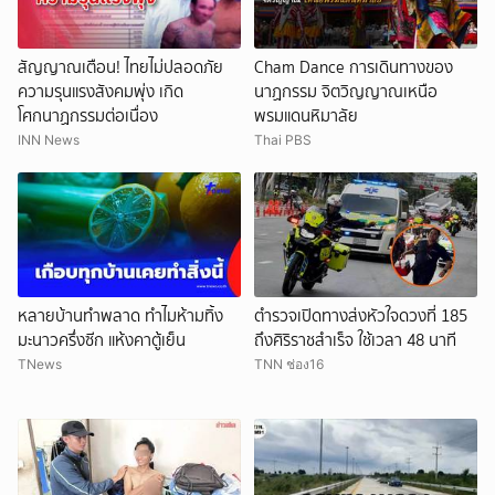
สัญญาณเตือน! ไทยไม่ปลอดภัย
Cham Dance การเดินทางของ
ความรุนแรงสังคมพุ่ง เกิด
นาฏกรรม จิตวิญญาณเหนือ
โศกนาฏกรรมต่อเนื่อง
พรมแดนหิมาลัย
INN News
Thai PBS
หลายบ้านทำพลาด ทำไมห้ามทิ้ง
ตำรวจเปิดทางส่งหัวใจดวงที่ 185
มะนาวครึ่งซีก แห้งคาตู้เย็น
ถึงศิริราชสำเร็จ ใช้เวลา 48 นาที
TNews
TNN ช่อง16