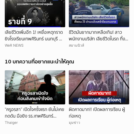
เสียชีวิตเพิ่มอีก 1! เหยื่อเหตุกราด
ชีวิตมันยากมากเหลือเกิน! สาว
ยิงโรงเรียนเทพศิรินทร์ นนทบุรี ทำ
พนักงานบริษัท เสียชีวิตในรถ ทิ้ง
ยอดเสียชีวิตสะสมรวมเป็น 9 ราย
จม.ไว้ อ่านแล้วเศร้าใจแทบขาด
WeR NEWS
สยามนิวส์
แล้ว
10 บทความที่อยากแนะนำให้คุณ
“ครูอรสา” เปิดใจครั้งแรก ยันไม่เคย
ผิดคาดมาก!! เปิดผลการเรียน ผู้
กดดัน มือยิง รร.เทพศิรินทร์
ก่อเหตุ
นนทบุรี
Thaiger
มุมข่าว