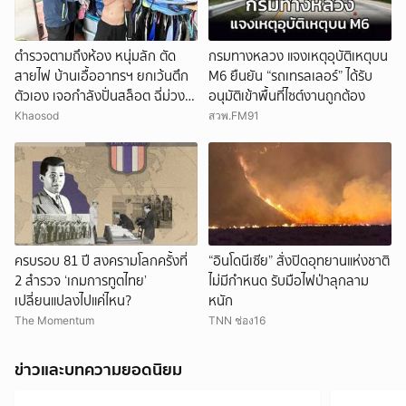
ตำรวจตามถึงห้อง หนุ่มลัก ตัด
กรมทางหลวง แจงเหตุอุบัติเหตุบน
สายไฟ บ้านเอื้ออาทรฯ ยกเว้นตึก
M6 ยืนยัน “รถเทรลเลอร์” ได้รับ
ตัวเอง เจอกำลังปั่นสล็อต ฉี่ม่วง
อนุมัติเข้าพื้นที่ไซต์งานถูกต้อง
อีก
Khaosod
สวพ.FM91
ครบรอบ 81 ปี สงครามโลกครั้งที่
“อินโดนีเซีย” สั่งปิดอุทยานแห่งชาติ
2 สำรวจ ‘เกมการทูตไทย’
ไม่มีกำหนด รับมือไฟป่าลุกลาม
เปลี่ยนแปลงไปแค่ไหน?
หนัก
The Momentum
TNN ช่อง16
ข่าวและบทความยอดนิยม