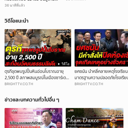
หลักฐาน
36 นาทีที่แล้ว
วิดีโอแนะนำ
วิดีโอ
ตุรกีขุดพบรูปปั้นหินอ่อนโบราณอายุ
ยศชนัน นำคลี่คลายเหตุโรงเรียน 
2,500 ปี สภาพสมบูรณ์ในเมืองซาร์เดส
มาตรฐานความปลอดภัยโรงเรียน
ชี้สะท้อนวัฒนธรรมลิเดีย
ชาติ ใน 90 วัน
BRIGHTTV.CO.TH
BRIGHTTV.CO.TH
ข่าวและบทความทั่วไปอื่น ๆ