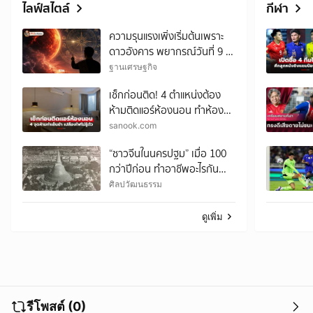
ไลฟ์สไตล์
กีฬา
ความรุนแรงเพิ่งเริ่มต้นเพราะ
ดาวอังคาร พยากรณ์วันที่ 9 -
15 ส.ค. 2569
ฐานเศรษฐกิจ
เช็กก่อนติด! 4 ตำแหน่งต้อง
ห้ามติดแอร์ห้องนอน ทำห้อง
เย็นช้า เปลืองค่าไฟไม่รู้ตัว
sanook.com
“ชาวจีนในนครปฐม” เมื่อ 100
กว่าปีก่อน ทำอาชีพอะไรกัน
บ้าง?
ศิลปวัฒนธรรม
ดูเพิ่ม
รีโพสต์ (0)