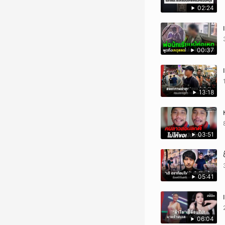
02:24
00:37
13:18
03:51
05:41
06:04