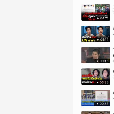
04:21
05:14
00:46
03:36
00:53