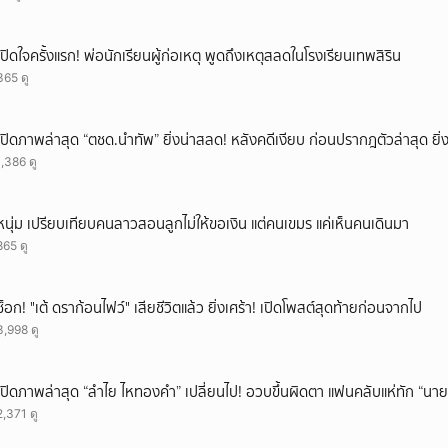
ยกเลิก
เปิดใจครั้งแรก! พ่อนักเรียนผู้ก่อเหตุ พูดถึงเหตุสลดในโรงเรียนเทพสิริน
365 ดู
เปิดภาพล่าสุด “ตชด.นำทัพ” ยิ่งน่าสลด! หลังคดีเงียบ ก่อนปรากฎตัวล่าสุด ยิ่ง
1,386 ดู
หนุ่ม เปรียบเทียบคนลาวสอนลูกไม่ให้ขอเงิน แต่คนเขมร แค่เห็นคนเดินมา
865 ดู
ช็อก! "เต้ ดราก้อนไฟว์" เสียชีวิตแล้ว ยิ่งเศร้า! เปิดโพสต์สุดท้ายก่อนจากไป
3,998 ดู
เปิดภาพล่าสุด “ลำไย ไหทองคำ” เปลี่ยนไป! อวบขึ้นผิดตา แฟนคลับแห่ทัก “นาย
2,371 ดู