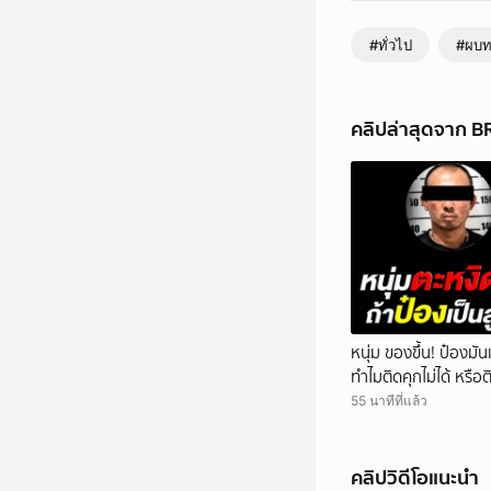
#ทั่วไป
#ผบ
คลิปล่าสุดจาก 
หนุ่ม ของขึ้น! ป๋องมั
ทำไมติดคุกไม่ได้ หรือ
55 นาทีที่แล้ว
คลิปวิดีโอแนะนำ