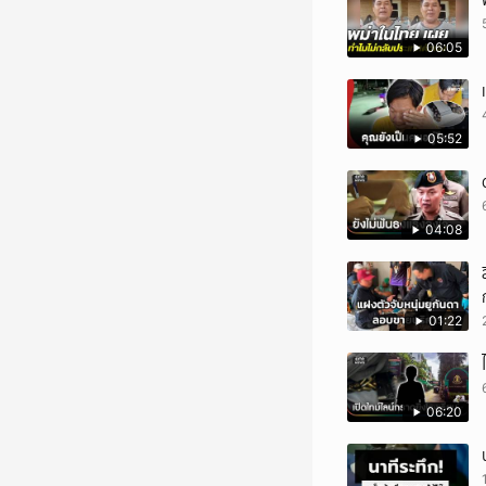
06:05
05:52
04:08
01:22
06:20