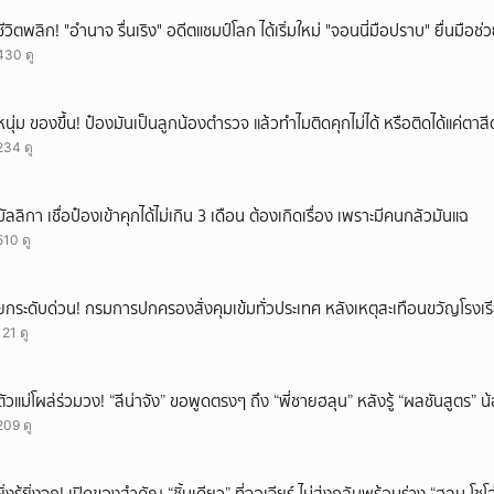
ชีวิตพลิก! "อำนาจ รื่นเริง" อดีตแชมป์โลก ได้เริ่มใหม่ "จอนนี่มือปราบ" ยื่นมือช่
430 ดู
หนุ่ม ของขึ้น! ป๋องมันเป็นลูกน้องตำรวจ แล้วทำไมติดคุกไม่ได้ หรือติดได้แค่ต
234 ดู
มัลลิกา เชื่อป๋องเข้าคุกได้ไม่เกิน 3 เดือน ต้องเกิดเรื่อง เพราะมีคนกลัวมันแฉ
510 ดู
ยกระดับด่วน! กรมการปกครองสั่งคุมเข้มทั่วประเทศ หลังเหตุสะเทือนขวัญโรงเร
121 ดู
ตัวแม่โผล่ร่วมวง! “ลีน่าจัง” ขอพูดตรงๆ ถึง “พี่ชายฮลุน” หลังรู้ “ผลชันสูตร” 
209 ดู