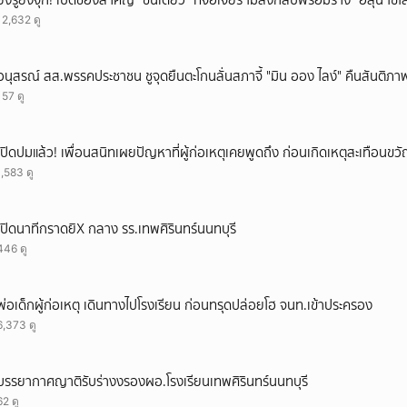
ยิ่งรู้ยิ่งจุก! เปิดของสำคัญ “ชิ้นเดียว” ที่จอเจียร์ ไม่ส่งกลับพร้อมร่าง “ฮลุน โซ
12,632 ดู
อนุสรณ์ สส.พรรคประชาชน ชูจุดยืนตะโกนลั่นสภาจี้ "มิน ออง ไลง์" คืนสันติภา
157 ดู
เปิดปมแล้ว! เพื่อนสนิทเผยปัญหาที่ผู้ก่อเหตุเคยพูดถึง ก่อนเกิดเหตุสะเทือนขว
1,583 ดู
เปิดนาทีกราดยิX กลาง รร.เทพศิรินทร์นนทบุรี
446 ดู
พ่อเด็กผู้ก่อเหตุ เดินทางไปโรงเรียน ก่อนทรุดปล่อยโฮ จนท.เข้าประครอง
6,373 ดู
บรรยากาศญาติรับร่างงรองผอ.โรงเรียนเทพศิรินทร์นนทบุรี
62 ดู