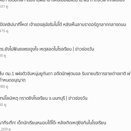
พม่า เปิดอกเล่า แรงงานพม่าบางคนไม่มีแม้แต่บ้าน ลั่น ถ้าถึงเวลาก็กลับเอง
531 ดู
เปิดคลิปนาทีโหด! เจ้าของสุนัขรับไม่ได้ หลังเห็นลาบราดอร์ถูกลากกลางถนน
475 ดู
ตร.ยังไม่ฟันธงแรงจูงใจ เหตุสลดในโรงเรียน | ข่าวช่องวัน
65 ดู
สืบ ตม.1 แฝงตัวจับหนุ่มยูกันดา อดีตนักฟุตบอล รับขายบริการชายต่างชาติ ผ่
กำหนดอนุญาต
285 ดู
ไทม์ไลน์เหตุ กราดยิงโรงเรียน จ.นนทบุรี | ข่าวช่องวัน
60 ดู
นาทีระทึก! เด็กนักเรียนหมอบใต้โต๊ะ หลังเกิดเหตุยิงกันในโรงเรียน
1,209 ดู