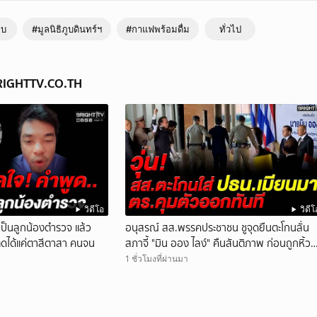
ทบ
#มูลนิธิภูบดินทร์ฯ
#กาแฟพร้อมดื่ม
ทั่วไป
BRIGHTTV.CO.TH
วิดีโอ
วิดีโ
นเป็นลูกน้องตำรวจ แล้ว
อนุสรณ์ สส.พรรคประชาชน ชูจุดยืนตะโกนลั่น
ติดได้แค่ตาสีตาสา คนจน
สภาจี้ "มิน ออง ไลง์" คืนสันติภาพ ก่อนถูกหิ้วต
ออก
1 ชั่วโมงที่ผ่านมา