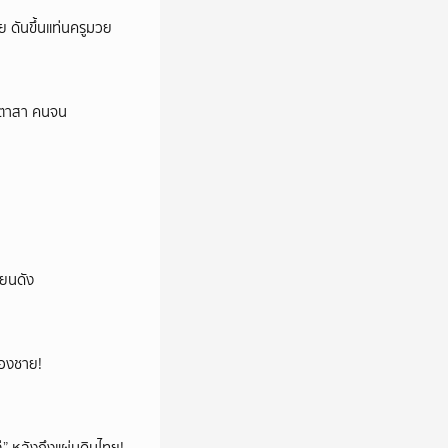
วย ดันขึ้นแท่นครูมวย
าสีตาสา คนจน
ียนดัง
น้องชาย!