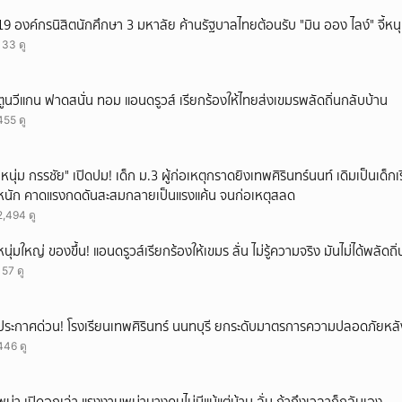
19 องค์กรนิสิตนักศึกษา 3 มหาลัย ค้านรัฐบาลไทยต้อนรับ "มิน ออง ไลง์" จี้หนุ
133 ดู
ตูนวีแกน ฟาดสนั่น ทอม แอนดรูวส์ เรียกร้องให้ไทยส่งเขมรพลัดถิ่นกลับบ้าน
455 ดู
"หนุ่ม กรรชัย" เปิดปม! เด็ก ม.3 ผู้ก่อเหตุกราดยิงเทพศิรินทร์นนท์ เดิมเป็นเด็กเร
หนัก คาดแรงกดดันสะสมกลายเป็นแรงแค้น จนก่อเหตุสลด
2,494 ดู
หนุ่มใหญ่ ของขึ้น! แอนดรูวส์เรียกร้องให้เขมร ลั่น ไม่รู้ความจริง มันไม่ได้พลัด
157 ดู
ประกาศด่วน! โรงเรียนเทพศิรินทร์ นนทบุรี ยกระดับมาตรการความปลอดภัยหลั
446 ดู