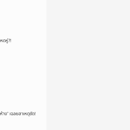
หดหู่?!
ห้าง” เฉลยสาเหตุชัด!