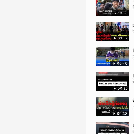
13:28
03:52
00:40
00:22
00:33