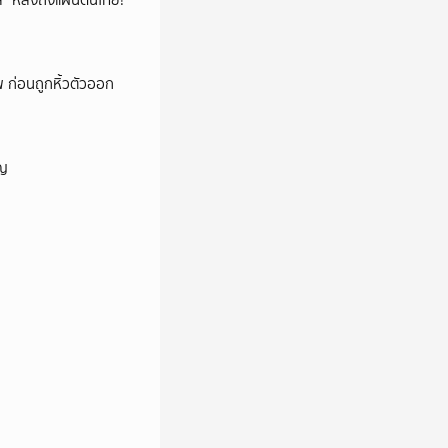
โล่” หลังถึงแผ่นดินไทย!
พ ก่อนถูกหิ้วตัวออก
ัญ