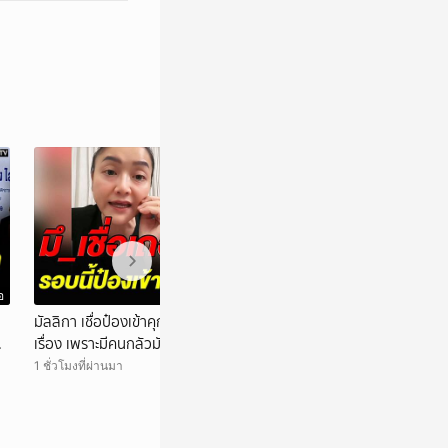
อ
วิดีโอ
มัลลิกา เชื่อป๋องเข้าคุกได้ไม่เกิน 3 เดือน ต้องเกิด
19 องค์กรนิสิตนัก
ัว
เรื่อง เพราะมีคนกลัวมันแฉ
ไทยต้อนรับ "มิน ออ
1 ชั่วโมงที่ผ่านมา
2 ชั่วโมงที่ผ่านมา