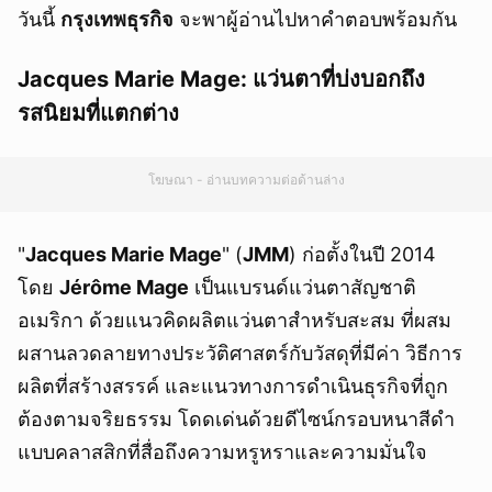
วันนี้
กรุงเทพธุรกิจ
จะพาผู้อ่านไปหาคำตอบพร้อมกัน
Jacques Marie Mage: แว่นตาที่บ่งบอกถึง
รสนิยมที่แตกต่าง
โฆษณา - อ่านบทความต่อด้านล่าง
"
Jacques Marie Mage
" (
JMM
) ก่อตั้งในปี 2014
โดย
Jérôme Mage
เป็นแบรนด์แว่นตาสัญชาติ
อเมริกา ด้วยแนวคิดผลิตแว่นตาสำหรับสะสม ที่ผสม
ผสานลวดลายทางประวัติศาสตร์กับวัสดุที่มีค่า วิธีการ
ผลิตที่สร้างสรรค์ และแนวทางการดำเนินธุรกิจที่ถูก
ต้องตามจริยธรรม โดดเด่นด้วยดีไซน์กรอบหนาสีดำ
แบบคลาสสิกที่สื่อถึงความหรูหราและความมั่นใจ