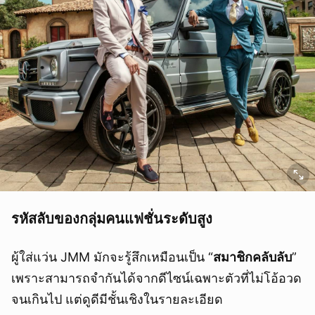
รหัสลับของกลุ่มคนแฟชั่นระดับสูง
ผู้ใส่แว่น JMM มักจะรู้สึกเหมือนเป็น “
สมาชิกคลับลับ
”
เพราะสามารถจำกันได้จากดีไซน์เฉพาะตัวที่ไม่โอ้อวด
จนเกินไป แต่ดูดีมีชั้นเชิงในรายละเอียด