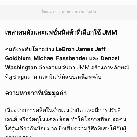
โฆษณา - อ่านบทความต่อด้านล่าง
เหล่าคนดังและแฟชั่นนิสต้าที่เลือกใช้ JMM
คนดังระดับโลกอย่าง
LeBron James
,
Jeff
Goldblum
,
Michael Fassbender
และ
Denzel
Washington
ต่างสวมแว่นตา JMM สร้างภาพลักษณ์
ที่ดูชาญฉลาด และมีเสน่ห์แบบเหนือระดับ
ความหายากที่เพิ่มมูลค่า
เนื่องจากการผลิตในจำนวนจำกัด และมีการปรับสี
เลนส์ หรือวัสดุในแต่ละล็อต ทำให้โอกาสที่จะเจอคน
ใส่รุ่นเดียวกันน้อยมาก ยิ่งเพิ่มความรู้สึกพิเศษให้กับผู้