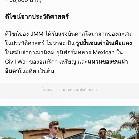
ดีไซน์จากประวัติศาสตร์
ดีไซน์ของ JMM ได้รับแรงบันดาลใจมาจากของสะสม
ในประวัติศาสตร์ ไม่ว่าจะเป็น
รูปปั้นชนเผ่าอินเดียแดง
ในสมัยล่าอาณานิคม ยูนิฟอร์มทหาร Mexican ใน
Civil War ของอเมริกา เหรียญ และ
แหวนของชนเผ่า
อินคา
ในอดีต เป็นต้น
โฆษณา - อ่านบทความต่อด้านล่าง