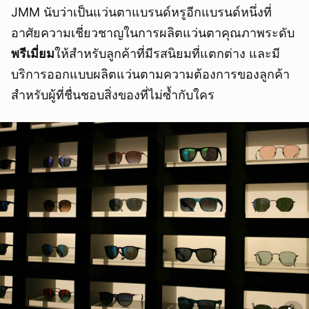
JMM นับว่าเป็นแว่นตาแบรนด์หรูอีกแบรนด์หนึ่งที่
อาศัยความเชี่ยวชาญในการผลิตแว่นตาคุณภาพระดับ
พรีเมี่ยม
ให้สำหรับลูกค้าที่มีรสนิยมที่แตกต่าง และมี
บริการออกแบบผลิตแว่นตามความต้องการของลูกค้า
สำหรับผู้ที่ชื่นชอบสิ่งของที่ไม่ซ้ำกับใคร