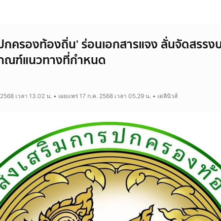
มปกครองท้องถิ่น’ ร่อนเอกสารแจง ลั่นจัดสรรง
กณฑ์แนวทางที่กำหนด
 2568 เวลา 13.02 น. • เผยแพร่ 17 ก.ค. 2568 เวลา 05.29 น. • เดลินิวส์