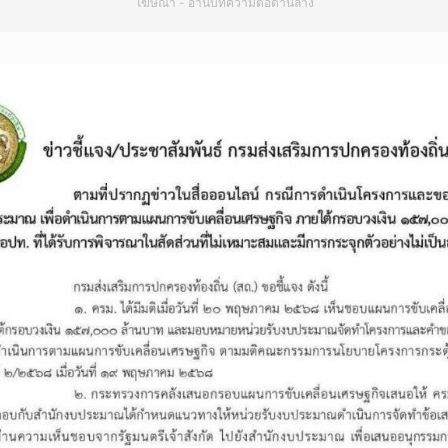
โฆษณา - อ่านบทความต่อด้านล่าง