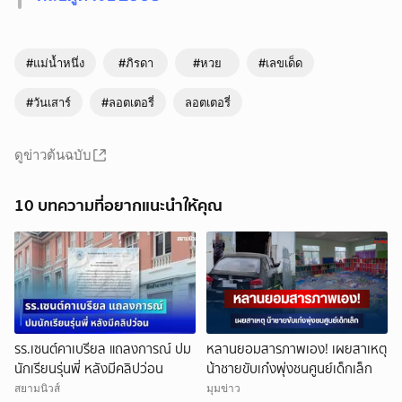
#แม่น้ำหนึ่ง
#ภิรดา
#หวย
#เลขเด็ด
#วันเสาร์
#ลอตเตอรี่
ลอตเตอรี่
ดูข่าวต้นฉบับ
10 บทความที่อยากแนะนำให้คุณ
รร.เซนต์คาเบรียล แถลงการณ์ ปม
หลานยอมสารภาพเอง! เผยสาเหตุ
นักเรียนรุ่นพี่ หลังมีคลิปว่อน
น้าชายขับเก๋งพุ่งชนศูนย์เด็กเล็ก
สยามนิวส์
มุมข่าว