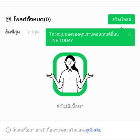
โพสต์ทั้งหมด(0)
สร้างโพสต์
ฮิตที่สุด
ล่าสุด
โควตมุมมองของคุณผ่านคอนเทนต์นี้บน
LINE TODAY
ยังไม่มีเนื้อหา
สิ้นสุดเนื้อหา อาจมีเนื้อหาบางส่วนไม่แสดง
ดูเพิ่มเติม