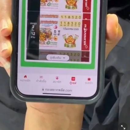
ยกเลิก