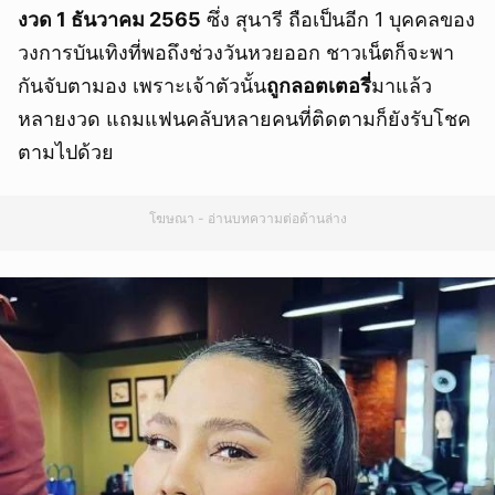
งวด 1 ธันวาคม 2565
ซึ่ง สุนารี ถือเป็นอีก 1 บุคคลของ
วงการบันเทิงที่พอถึงช่วงวันหวยออก ชาวเน็ตก็จะพา
กันจับตามอง เพราะเจ้าตัวนั้น
ถูกลอตเตอรี่
มาแล้ว
หลายงวด แถมแฟนคลับหลายคนที่ติดตามก็ยังรับโชค
ตามไปด้วย
โฆษณา - อ่านบทความต่อด้านล่าง