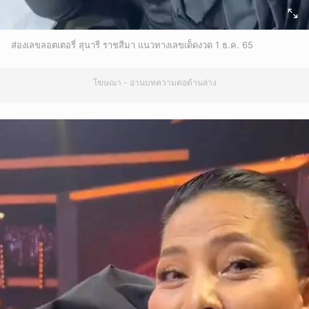
ส่องเลขลอตเตอรี่ สุนารี ราชสีมา แนวทางเลขเด็ดงวด 1 ธ.ค. 65
โฆษณา - อ่านบทความต่อด้านล่าง