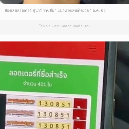
ส่องเลขลอตเตอรี่ สุนารี ราชสีมา แนวทางเลขเด็ดงวด 1 ธ.ค. 65
โฆษณา - อ่านบทความต่อด้านล่าง