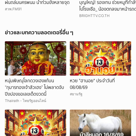
ฝนถล่มนครพนม น้ำท่วมขังหลายจุด
บุญใหญ่! รองเทน ช่วยหมูที่กำล
ไปโรงเชือ_ น้องตกลงมาหน้ารถ
สวพ.FM91
พอดี
BRIGHTTV.CO.TH
ข่าวและบทความลอตเตอรี่อื่น ๆ
หนุ่มพิษณุโลกดวงเฮงแก้บน
หวย "ฮานอย" ประจำวันที่
“กุมารทองเจ้าสัวเฮง” ไม่พลาดจับ
08/08/69
ปิงปองขอเลขเด็ดงวดนี้
สยามรัฐ
Thairath - ไทยรัฐออนไลน์