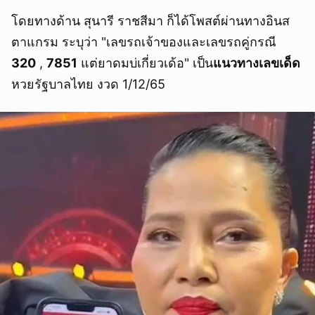
โดยทางด้าน สุนารี ราชสีมา ก็ได้โพสต์ผ่านทางอินส
ตาแกรม ระบุว่า "เลขรถเจ้าของและเลขรถคู่กรณี
320
,
7851
แต่ยาดมบ่เกี่ยวเด้อ" เป็น
แนวทางเลขเด็ด
หวยรัฐบาลไทย งวด 1/12/65