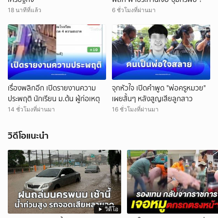
18 นาทีที่แล้ว
6 ชั่วโมงที่ผ่านมา
เรื่องพลิกอีก เปิดรายงานความ
จุกหัวใจ เปิดคำพูด "พ่อครูหมวย"
ประพฤติ นักเรียน ม.ต้น ผู้ก่อเหตุ
เผยสั้นๆ หลังสูญเสียลูกสาว
14 ชั่วโมงที่ผ่านมา
16 ชั่วโมงที่ผ่านมา
วิดีโอแนะนำ
วิดีโอ