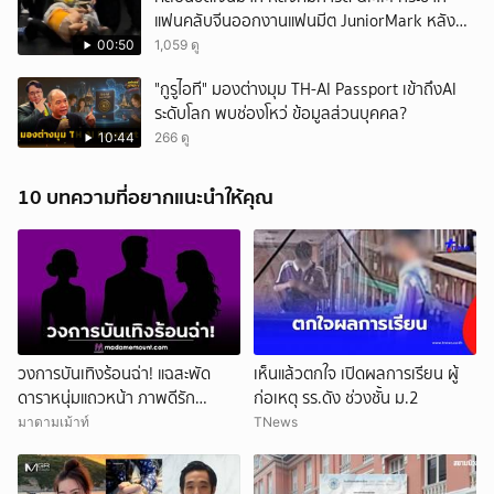
แฟนคลับจีนออกงานแฟนมีต JuniorMark หลัง
ฝ่าฝืนกติกาจองคิว
00:50
1,059 ดู
"กูรูไอที" มองต่างมุม TH-AI Passport เข้าถึงAI
ระดับโลก พบช่องโหว่ ข้อมูลส่วนบุคคล?
10:44
266 ดู
10 บทความที่อยากแนะนำให้คุณ
วงการบันเทิงร้อนฉ่า! แฉสะพัด
เห็นแล้วตกใจ เปิดผลการเรียน ผู้
ดาราหนุ่มแถวหน้า ภาพดีรัก
ก่อเหตุ รร.ดัง ช่วงชั้น ม.2
ครอบครัว สามีนักร้องดัง แอบซุ่ม
มาดามเม้าท์
TNews
แซ่บนักธุรกิจสาว!