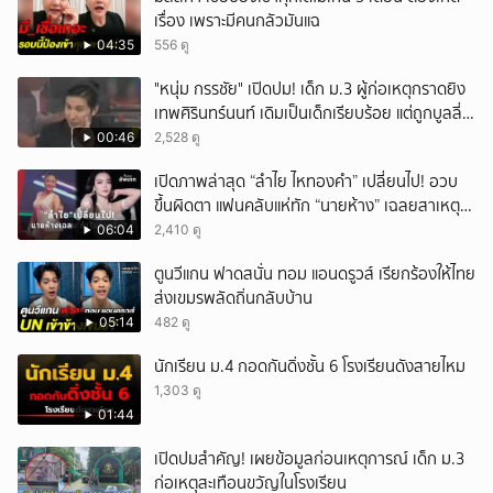
เรื่อง เพราะมีคนกลัวมันแฉ
04:35
556 ดู
"หนุ่ม กรรชัย" เปิดปม! เด็ก ม.3 ผู้ก่อเหตุกราดยิง
เทพศิรินทร์นนท์ เดิมเป็นเด็กเรียบร้อย แต่ถูกบูลลี่
หนัก คาดแรงกดดันสะสมกลายเป็นแรงแค้น จนก่อ
00:46
2,528 ดู
เหตุสลด
เปิดภาพล่าสุด “ลำไย ไหทองคำ” เปลี่ยนไป! อวบ
ขึ้นผิดตา แฟนคลับแห่ทัก “นายห้าง” เฉลยสาเหตุ
ชัด!
06:04
2,410 ดู
ตูนวีแกน ฟาดสนั่น ทอม แอนดรูวส์ เรียกร้องให้ไทย
ส่งเขมรพลัดถิ่นกลับบ้าน
05:14
482 ดู
นักเรียน ม.4 กอดกันดิ่งชั้น 6 โรงเรียนดังสายไหม
1,303 ดู
01:44
เปิดปมสำคัญ! เผยข้อมูลก่อนเหตุการณ์ เด็ก ม.3
ก่อเหตุสะเทือนขวัญในโรงเรียน