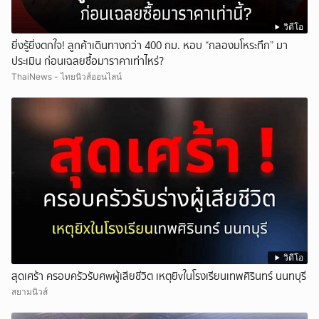
วิดีโอ
ยิ่งรู้ยิ่งตกใจ! ลูกค้าเดินทางกว่า 400 กม. หอบ “กลองมโหระทึก” มา
ประเมิน ก่อนเฉลยซื้อมาราคาเท่าไหร่?
ThaiNews - ไทยนิวส์ออนไลน์
วิดีโอ
สุดเศร้า ครอบครัวรับศwผู้เสียชีวิต เหตุยิvในโรงเรียนเทพศิรินทร์ นนทบุรี
สยามนิวส์