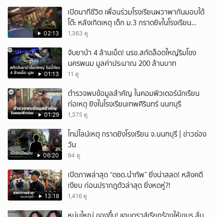
เปิดนาทีชีวิต เพื่อนร่วมโรงเรียนผวาพากันมอบใต้
โต๊ะ หลังเกิดเหตุ เด็ก ม.3 กราดยิvในโรงเรียน
เทพศิรินทร์นนท์ แบบไม่เลือกหน้า เสียงปืนดังสนั่น
02:13
1,363 ดู
หวั่นไหว
จับยาบ้า 4 ล้านเม็ด! นรข.สกัดล็อตใหญ่ริมโขง
นครพนม มูลค่าประมาณ 200 ล้านบาท
01:13
11 ดู
ตำรวจพบข้อมูลสำคัญ ในคอมพิวเตอร์นักเรียน
ก่อเหตุ ยิงในโรงเรียนเทพศิรินทร์ นนทบุรี
01:29
1,375 ดู
ไทม์ไลน์เหตุ กราดยิงโรงเรียน จ.นนทบุรี | ข่าวช่อง
วัน
06:20
94 ดู
เปิดภาพล่าสุด “ตชด.นำทัพ” ยิ่งน่าสลด! หลังคดี
เงียบ ก่อนปรากฎตัวล่าสุด ยิ่งหดหู่?!
13:18
1,416 ดู
หนุ่มใหญ่ ของขึ้น! แอนดรูวส์เรียกร้องให้เขมร ลั่น