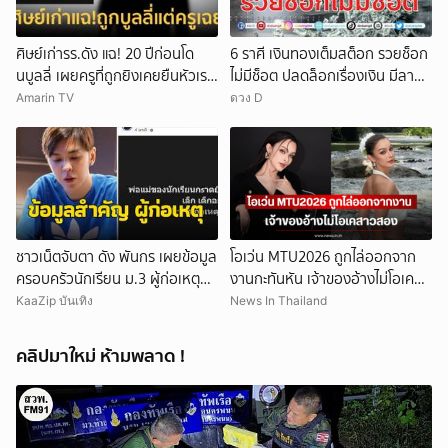
ศิษย์เก่ารร.ดัง แฉ! 20 ปีก่อนโด
6 ราศี เงินทองเต็มสต็อก รวยช็อก
นบูลลี่ เผยครูที่ถูกยิงเคยยืนหัวเราะ
ไม่มีช็อต ปลดล็อกเรื่องเงิน มีลาภ
ใส่
ลอยจ่อคิว
Amarin TV
ดวง D
ชาวเน็ตจับตา ดัง พันกร เผยข้อมูล
โอเว่น MTU2026 ถูกไล่ออกจาก
ครอบครัวนักเรียน ม.3 ผู้ก่อเหตุ
งานกะทันหัน เจ้าของอ้างไม่โอเคส
และที่มาอาวุธ
าวสอง
KaaZip บันเทิง
News In Thailand
คลิปมาใหม่ ห้ามพลาด !