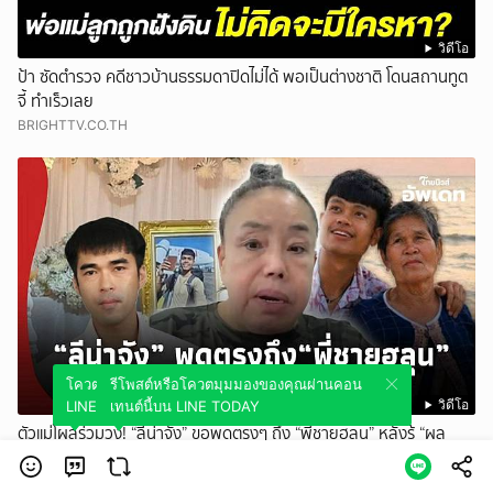
วิดีโอ
ป้า ซัดตำรวจ คดีชาวบ้านธรรมดาปิดไม่ได้ พอเป็นต่างชาติ โดนสถานทูต
จี้ ทำเร็วเลย
BRIGHTTV.CO.TH
โควตมุมมองของคุณผ่านคอนเทนต์นี้บน
รีโพสต์หรือโควตมุมมองของคุณผ่านคอน
วิดีโอ
LINE TODAY
เทนต์นี้บน LINE TODAY
ตัวแม่โผล่ร่วมวง! “ลีน่าจัง” ขอพูดตรงๆ ถึง “พี่ชายฮลุน” หลังรู้ “ผล
ชันสูตร” น้องชาย!
ThaiNews - ไทยนิวส์ออนไลน์