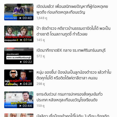
เปิดปมแล้ว! เพื่อนสนิทเผยปัญหาที่ผู้ก่อเหตุเคย
พูดถึง ก่อนเกิดเหตุสะเทือนขวัญ
00:40
1,648 ดู
ป้า ซัดตำรวจ คดีชาวบ้านธรรมดาปิดไม่ได้ พอเป็น
ต่างชาติ โดนสถานทูตจี้ ทำเร็วเลย
07:14
145 ดู
เปิดนาทีกราดยิX กลาง รร.เทพศิรินทร์นนทบุรี
572 ดู
00:22
หนุ่ม ของขึ้น! ป๋องมันเป็นลูกน้องตำรวจ แล้วทำไม
ติดคุกไม่ได้ หรือติดได้แค่ตาสีตาสา คนจน
04:28
298 ดู
ยกระดับด่วน! กรมการปกครองสั่งคุมเข้มทั่ว
ประเทศ หลังเหตุสะเทือนขวัญโรงเรียนดัง
00:44
159 ดู
มัลลิกา เชื่อป๋องเข้าคุกได้ไม่เกิน 3 เดือน ต้องเกิด