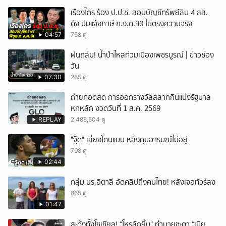
เรืองไกร ร้อง ป.ป.ช. สอบบัญชีทรัพย์สิน 4 สส.
ดัง ปมแจ้งภาษี ภ.ง.ด.90 ไม่ตรงความจริง
04:57
758 ดู
ฝนถล่ม! น้ำป่าไหลท่วมเมืองเพชรบูรณ์ | ข่าวช่อง
วัน
07:30
285 ดู
ถ่ายทอดสด การออกรางวัลสลากกินแบ่งรัฐบาล
หกหลัก งวดวันที่ 1 ส.ค. 2569
REPLAY
2,488,504 ดู
"จู๊ด" เสี่ยงโดนแบน หลังคุมอารมณ์ไม่อยู่
798 ดู
02:44
กลุ่ม นร.อิตาลี อัดคลิปถึงคนไทย! หลังเจอทัวร์ลง
865 ดู
01:47
สะดุ้งทั้งโซเชียล! “โหรลักยิ้ม” ทำนายชะตา “เมีย