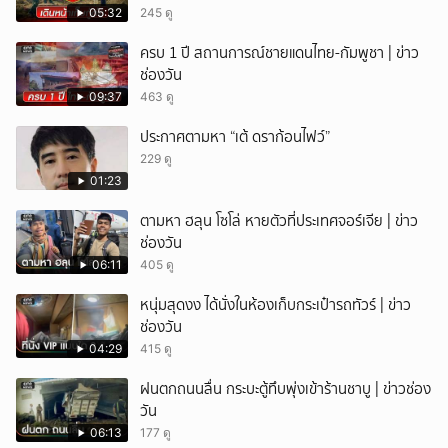
05:32
245 ดู
ครบ 1 ปี สถานการณ์ชายแดนไทย-กัมพูชา | ข่าว
ช่องวัน
09:37
463 ดู
ประกาศตามหา “เต้ ดราก้อนไฟว์”
229 ดู
01:23
ตามหา ฮลุน โซโล่ หายตัวที่ประเทศจอร์เจีย | ข่าว
ช่องวัน
06:11
405 ดู
หนุ่มสุดงง ได้นั่งในห้องเก็บกระเป๋ารถทัวร์ | ข่าว
ช่องวัน
04:29
415 ดู
ฝนตกถนนลื่น กระบะตู้ทึบพุ่งเข้าร้านชาบู | ข่าวช่อง
วัน
06:13
177 ดู