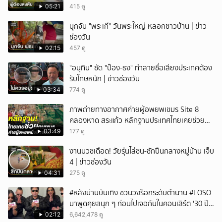
05:21
415 ดู
บุกจับ "พระเก๊" วันพระใหญ่ หลอกชาวบ้าน | ข่าว
ช่องวัน
02:15
457 ดู
"อนุทิน" ซัด "ป๋อง-ธง" ทำลายชื่อเสียงประเทศต้อง
รับโทษหนัก | ข่าวช่องวัน
03:34
774 ดู
ภาพถ่ายทางอากาศค่ายผู้อพยพเขมร Site 8
คลองหาด สระแก้ว หลักฐานประเทศไทยเคยช่วยคน
เขมร
03:49
177 ดู
งานบวชเดือด! วัยรุ่นไล่ชน-ชักปืนกลางหมู่บ้าน เจ็บ
4 | ข่าวช่องวัน
04:31
275 ดู
#หลังม่านบันเทิง ชวนวงร็อกระดับตำนาน #LOSO
มาพูดคุยสนุก ๆ ก่อนไปเจอกันในคอนเสิร์ต '30 ปี
LOSO นานเท่าไรก็รอ'
02:12
6,642,478 ดู