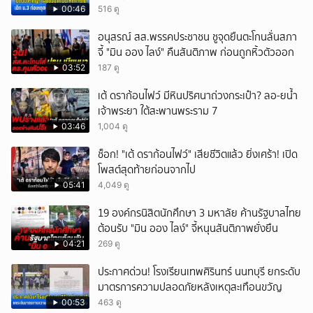
00:46
516 ดู
อนุสรณ์ สส.พรรคประชาชน ชูจุดยืนตะโกนลั่นสภา
จี้ "มิน ออง ไลง์" คืนสันติภาพ ก่อนถูกหิ้วตัวออก
03:52
187 ดู
เต้ ดราก้อนไฟว์ มีหินปริศนาถ่วงกระเป๋า? ลอ-ยน้ำ
เจ้าพระยา ใต้สะพานพระราม 7
03:46
1,004 ดู
ช็อก! "เต้ ดราก้อนไฟว์" เสียชีวิตแล้ว ยิ่งเศร้า! เปิด
โพสต์สุดท้ายก่อนจากไป
05:41
4,049 ดู
19 องค์กรนิสิตนักศึกษา 3 มหาลัย ค้านรัฐบาลไทย
ต้อนรับ "มิน ออง ไลง์" จี้หนุนสันติภาพยั่งยืน
04:21
269 ดู
ประกาศด่วน! โรงเรียนเทพศิรินทร์ นนทบุรี ยกระดับ
มาตรการความปลอดภัยหลังเหตุสะเทือนขวัญ
00:53
463 ดู