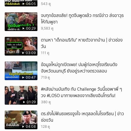
06:05
543 ดู
จบทุกข้อสงสัย! ทูตจีนพูดแล้ว กรณีข่าว ส่งอาวุธ
ให้กัมพูชา
00:29
9,583 ดู
ตามหา "เด็กอเมริกัน" หายตัวจากบ้าน | ข่าวช่อง
วัน
03:09
111 ดู
ข้อมูลใหม่ถูกเปิดเผย! ปมผู้ก่อเหตุโรงเรียนดัง
จังหวัดนนทบุรี ยังอยู่ระหว่างตรวจสอบ
00:47
719 ดู
#หลังม่านบันเทิง กับ Challenge วันนี้ขอพาพี่ ๆ
วง #LOSO มาทายเพลงจากเสียงอินโทรกัน!
01:29
380 ดู
ตร.ยังไม่ฟันธงแรงจูงใจ เหตุสลดในโรงเรียน | ข่าว
ช่องวัน
04:08
128 ดู