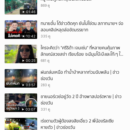
869 ดู
01:46
ทนายอั๋น โต้ข่าวติดคุก ยันไม่ใช่ตน สภาทนายฯ จ่อ
สอบคลิปหลุดส่อขัดมรรยาท
10:42
335 ดู
ใครจะคิดว่า "ศรีริต้า เจนเซ่น" ที่หลายคนคุ้นภาพ
ลักษณ์สวยสง่า เรียบร้อย จะมีมุมโบ๊ะบ๊ะและโก๊ะๆ ให้
ได้อมยิ้มเหมือนกัน งานนี้ทำเอาแฟนๆ ทั้งเอ็นดูทั้ง
00:25
681 ดู
หัวเราะ
ฝนถล่มเหนือ ทำน้ำป่าหลากท่วมฉับพลัน | ข่าว
ช่องวัน
03:57
283 ดู
ชายนอร์เวย์อยู่วัด 2 ปี อ้างพาสปอร์ตหาย | ข่าว
ช่องวัน
03:07
331 ดู
เร่งตามตัวผู้ต้องสงสัยเอี่ยว 2 พี่น้องรัสเซีย
หายตัว | ข่าวช่องวัน