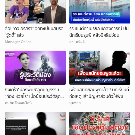
ลือ! “ดิว อริสรา” จดทะเบียนสมรส
รร.เซนต์คาเบรียล แถลงการณ์ ปม
“วู้ดดี้” แล้ว
นักเรียนรุ่นพี่ หลังมีคลิปว่อน
Manager Online
สยามนิวส์
ยิ่งเศร้า"น้องพั้นซ์"ลูกบุญธรรม
เพื่อนสนิทยอมพูดแล้ว!! นักเรียนที่
"ก้อง ห้วยไร่" เมื่อย้อนประวัติสุดน่า
ก่อเหตุ เล่าปัญหาส่วนตัวให้ฟัง
สงสาร
คมชัดลึกออนไลน์
มุมข่าว