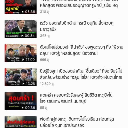
หลักสูตร พร้อมเสนออนุญาตครูพกปื_ระงับเหตุ
03:36
318 ดู
เรวัช มองกลับอีกด้าน กรณี อนุทิน สั่งควบคุ
มอาวุธปืx
00:34
363 ดู
ตัวแม่โผล่ร่วมวง! “ลีน่าจัง” ขอพูดตรงๆ ถึง “พี่ชาย
ฮลุน” หลังรู้ “ผลชันสูตร” น้องชาย!
15:00
666 ดู
ยิ่งรู้ยิ่งจุก! เปิดของสำคัญ “ชิ้นเดียว” ที่จอเจียร์ ไม่
ส่งกลับพร้อมร่าง “ฮลุน โซโล่” หลังถึงแผ่นดินไทย!
13:28
12,829 ดู
สุดเศร้า ครอบครัวรับศwผู้เสียชีวิต เหตุยิvใน
โรงเรียนเทพศิรินทร์ นนทบุรี
00:36
55 ดู
พ่อเด็กผู้ก่อเหตุ เดินทางไปโรงเรียน ก่อนทรุด
ปล่อยโฮ จนท.เข้าประครอง