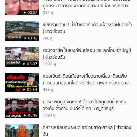
ถูกกระแสวิจารณ์ จากคลิปไลฟ์สดไม่อยากเกิดมา
ยกเลิก
หน้าเหมือนพ่อ
02:57
397 ดู
เชียงรายอ่วม ! น้ำป่าหลาก เตือนเฝ้าระวังฝนตกซ้ำ
| ข่าวช่องวัน
01:12
766 ดู
แฉมิจฉาชีพใช้ แบงก์พันปลอม ขอแลกโอนเข้าบัญชี
| ข่าวช่องวัน
03:37
1,003 ดู
หมอเบ็นซ์ เตือนภัยสายเที่ยวฉายเดี่ยว เตือนพิษ
คาร์บอนมอนอกไซด์ คร่าชีวิต แนะพกเครื่องตรวจ
วัดติดตัว
02:34
488 ดู
มาร์ค พิตบูล จัดหนัก! ตำรวจไทยทุกวันนี้ หากิน
วิ่งเต้น ตั้งด่าน มันถึงได้เกิด 5 ศ_ที่ชลบุรี
05:19
1,093 ดู
ทหารเหยียบทุ่นระเบิด ขาซ้ายขาด-สาหัส | ข่าวช่อง
วัน