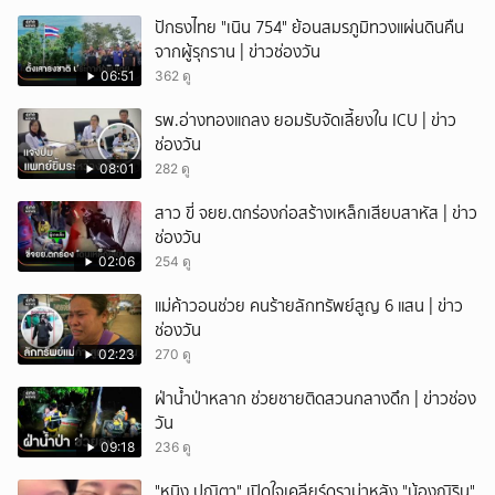
ปักธงไทย "เนิน 754" ย้อนสมรภูมิทวงแผ่นดินคืน
จากผู้รุกราน | ข่าวช่องวัน
06:51
362 ดู
รพ.อ่างทองแถลง ยอมรับจัดเลี้ยงใน ICU | ข่าว
ช่องวัน
08:01
282 ดู
สาว ขี่ จยย.ตกร่องก่อสร้างเหล็กเสียบสาหัส | ข่าว
ช่องวัน
02:06
254 ดู
แม่ค้าวอนช่วย คนร้ายลักทรัพย์สูญ 6 แสน | ข่าว
ช่องวัน
02:23
270 ดู
ฝ่าน้ำป่าหลาก ช่วยชายติดสวนกลางดึก | ข่าวช่อง
วัน
09:18
236 ดู
"หนิง ปณิตา" เปิดใจเคลียร์ดราม่าหลัง "น้องณิริน"