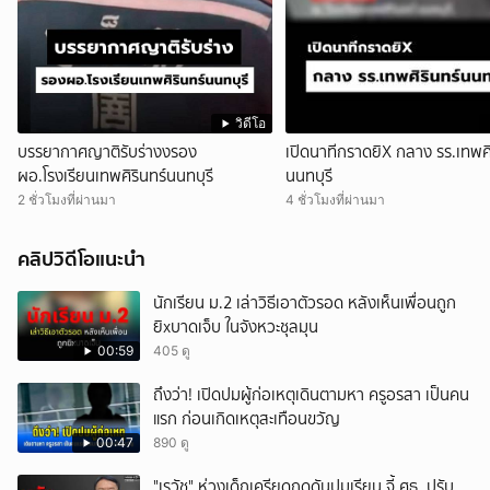
วิดีโอ
บรรยากาศญาติรับร่างงรอง
เปิดนาทีกราดยิX กลาง รร.เทพศิ
ผอ.โรงเรียนเทพศิรินทร์นนทบุรี
นนทบุรี
2 ชั่วโมงที่ผ่านมา
4 ชั่วโมงที่ผ่านมา
คลิปวิดีโอแนะนำ
นักเรียน ม.2 เล่าวิธีเอาตัวรอด หลังเห็นเพื่อนถูก
ยิxบาดเจ็บ ในจังหวะชุลมุน
00:59
405 ดู
ถึงว่า! เปิดปมผู้ก่อเหตุเดินตามหา ครูอรสา เป็นคน
แรก ก่อนเกิดเหตุสะเทือนขวัญ
00:47
890 ดู
"เรวัช" ห่วงเด็กเครียดกดดันปมเรียน จี้ ศธ. ปรับ