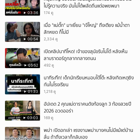
ไม่รู้ความจริง มันไม่ได้พลัดถิ่นแต่อพยพมา
03:36
174 ดู
เมื่อ "แม่ตั๊ก" มาเยี่ยม "เจ๊ใหญ่" ถึงเตียง แม้น้ำตา
สักหยด ก็ไม่มี
00:54
2,334 ดู
เปิดคลิปนาทีโหด! เจ้าของสุนัขรับไม่ได้ หลังเห็น
ลาบราดอร์ถูกลากกลางถนน
05:52
492 ดู
นาทีระทึก! เด็กนักเรียนหมอบใต้โต๊ะ หลังเกิดเหตุยิง
กันในโรงเรียน
01:33
1,218 ดู
อัปเดต 2 คุณแม่ดาราคนดังท้องลูก 3 ท้องสวยปี
2026 อวดออร่า
03:03
169 ดู
พม่า เปิดอกเล่า แรงงานพม่าบางคนไม่มีแม้แต่บ้าน
ลั่น ถ้าถึงเวลาก็กลับเอง