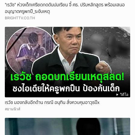
"เรวัช" ห่วงเด็กเครียดกดดันปมเรียน จี้ ศธ. ปรับหลักสูตร พร้อมเสนอ
อนุญาตครูพกปื_ระงับเหตุ
BRIGHTTV.CO.TH
วิดีโอ
เรวัช มองกลับอีกด้าน กรณี อนุทิน สั่งควบคุมอาวุธปืx
สยามนิวส์