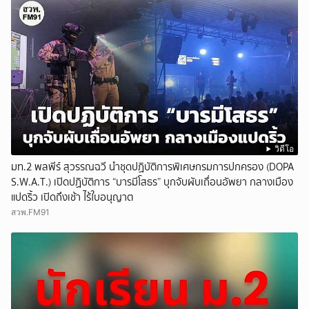
วิดีโอ
มท.2 พลพีร์ สุวรรณฉวี นำชุดปฏิบัติการพิเศษกรมการปกครอง (DOPA
S.W.A.T.) เปิดปฏิบัติการ “บารมีโสธร” บุกจับผับเถื่อนอัพยา กลางเมือง
แปดริ้ว เปิดถึงเช้า ไร้ใบอนุญาต
สวพ.FM91