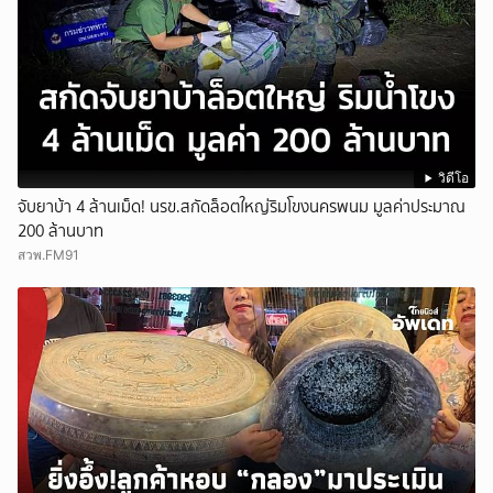
วิดีโอ
จับยาบ้า 4 ล้านเม็ด! นรข.สกัดล็อตใหญ่ริมโขงนครพนม มูลค่าประมาณ
200 ล้านบาท
สวพ.FM91