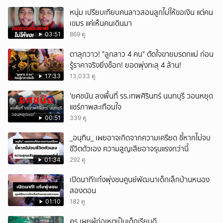
หนุ่ม เปรียบเทียบคนลาวสอนลูกไม่ให้ขอเงิน แต่คน
เขมร แค่เห็นคนเดินมา
03:51
869 ดู
ตาลุกวาว! "ลูกสาว 4 คน" ตัดใจขายมรดกแม่ ก่อน
รู้ราคาจริงยิ่งช็อก! ยอดพุ่งทะลุ 4 ล้าน!
17:33
13,033 ดู
'ยศชนัน ลงพื้นที่ รร.เทพศิรินทร์ นนทบุรี วอนหยุด
แชร์ภาพสะเทือนใจ
00:51
339 ดู
_อนุทิน_ เผยอาจเกิดจากความเครียด ชี้หากไม่จบ
ชีวิตตัวเอง ความสูญเสียอาจรุนแรงกว่านี้
01:34
292 ดู
เปิดนาที!เก๋งพุ่งชนศูนย์พัฒนาเด็กเล็กบ้านหนอง
สองตอน
01:10
182 ดู
ครู เผยผู้ก่อเหตุเป็นเด็กเรียนดี