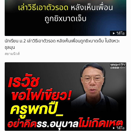
วิดีโอ
นักเรียน ม.2 เล่าวิธีเอาตัวรอด หลังเห็นเพื่อนถูกยิxบาดเจ็บ ในจังหวะ
ชุลมุน
สยามนิวส์
วิดีโอ