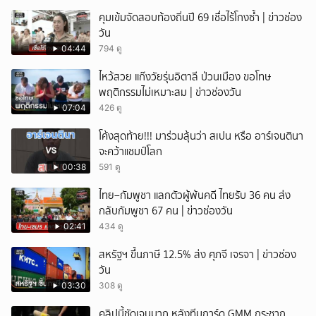
คุมเข้มจัดสอบท้องถิ่นปี 69 เชื่อไร้โกงซ้ำ | ข่าวช่อง
วัน
04:44
794 ดู
ไหว้สวย แก๊งวัยรุ่นอิตาลี ป่วนเมือง ขอโทษ
พฤติกรรมไม่เหมาะสม | ข่าวช่องวัน
07:04
426 ดู
โค้งสุดท้าย!!! มาร่วมลุ้นว่า สเปน หรือ อาร์เจนตินา
จะคว้าแชมป์โลก
00:38
591 ดู
ไทย–กัมพูชา แลกตัวผู้พ้นคดี ไทยรับ 36 คน ส่ง
กลับกัมพูชา 67 คน | ข่าวช่องวัน
02:41
434 ดู
สหรัฐฯ ขึ้นภาษี 12.5% ส่ง ศุภจี เจรจา | ข่าวช่อง
วัน
03:30
308 ดู
คลิปนี้ชัดเจนมาก หลังทีมการ์ด GMM กระชาก