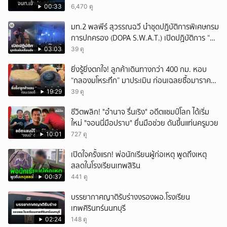
00:33
6,470 ดู
มท.2 พลพีร์ สุวรรณฉวี นำชุดปฏิบัติการพิเศษกรม
การปกครอง (DOPA S.W.A.T.) เปิดปฏิบัติการ “บา
รมีโสธร” บุกจับผับเถื่อนอัพยา กลางเมืองแปดริ้ว
03:03
39 ดู
เปิดถึงเช้า ไร้ใบอนุญาต
ยิ่งรู้ยิ่งตกใจ! ลูกค้าเดินทางกว่า 400 กม. หอบ
“กลองมโหระทึก” มาประเมิน ก่อนเฉลยซื้อมาราคา
เท่าไหร่?
19:29
39 ดู
ชีวิตพลิก! "อำนาจ รื่นเริง" อดีตแชมป์โลก ได้เริ่ม
ใหม่ "จอนนี่มือปราบ" ยื่นมือช่วย ดันขึ้นแท่นครูมวย
10:01
727 ดู
เปิดใจครั้งแรก! พ่อนักเรียนผู้ก่อเหตุ พูดถึงเหตุ
สลดในโรงเรียนเทพสิริน
00:37
441 ดู
บรรยากาศญาติรับร่างงรองผอ.โรงเรียน
เทพศิรินทร์นนทบุรี
02:24
148 ดู