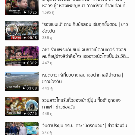
หลวง-ชู้” หลังเผชิญหน้า “คาเตียง” ทำสะเทือนทั้ง
ประเทศ
16:25
1,595 ดู
"รองเซมเบ้" ตามเก็บข้อสอบ เข้มทุกขั้นตอน | ข่าว
ช่องวัน
05:18
236 ดู
ลิซ่า ร่วมเฟรมกับซันนี่ จนชาวเน็ตอินเตอร์ สงสัย
คนที่อยู่ข้างลิซ่าคือใคร เจอชาวเน็ตไทยปั่นประวัติ
ชายคนนี้ไม่ธรรมดา
03:12
447 ดู
หยุดยาวแห่เที่ยวบางแสน เจอน้ำทะเลสีน้ำตาล |
ข่าวช่องวัน
03:08
443 ดู
รวบสาวไทยรับหิ้วของเข้าญี่ปุ่น "ไอซ์" ซุกซอง
กาแฟ | ข่าวช่องวัน
07:15
449 ดู
จับตาประชุม ครม. เคาะ "บัตรคนจน" | ข่าวช่องวัน
272 ดู