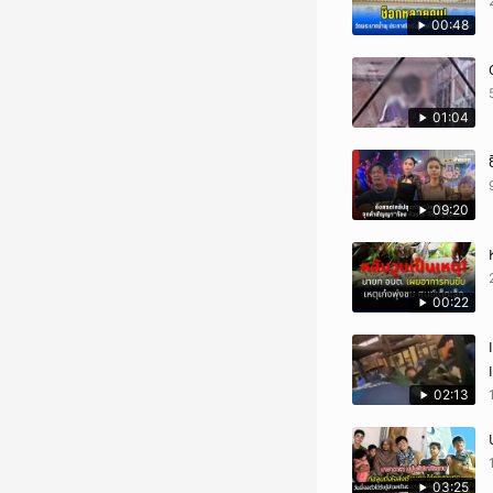
00:48
01:04
09:20
00:22
02:13
03:25