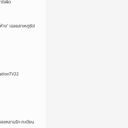
าใจผิด
ห้าง” เฉลยสาเหตุชัด!
 NationTV22
ชว์เลขหลานรัก-ทะเบียน