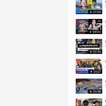
01:09
06:04
01:36
29:57
00:58