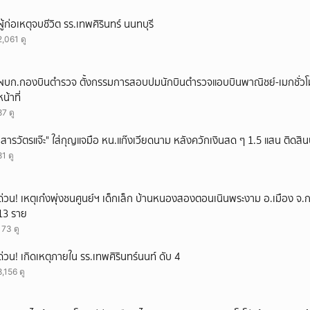
ผู้ก่อเหตุจบชีวิต รร.เทพศิรินทร์ นนทบุรี
2,061 ดู
ผบก.กองบินตำรวจ ตั้งกรรมการสอบปมนักบินตำรวจแอบบินพาณิชย์-เมกชั่วโม
หน้าที่
87 ดู
"สารวัตรแจ๊ะ" ใส่กุญแจมือ หน.แก๊งเวียดนาม หลังควักเงินสด ๆ 1.5 แสน ติดสิ
81 ดู
ด่วน! เหตุเก๋งพุ่งชนศูนย์ฯ เด็กเล็ก บ้านหนองสองตอนเนินพระงาม อ.เมือง จ.
13 ราย
173 ดู
ด่วน! เกิดเหตุภายใน รร.เทพศิรินทร์นนท์ ดับ 4
8,156 ดู