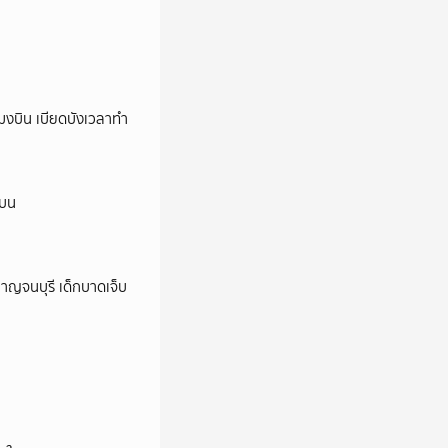
งบิน เบียดบังเวลาทำ
นบน
กาญจนบุรี เด็กบาดเจ็บ