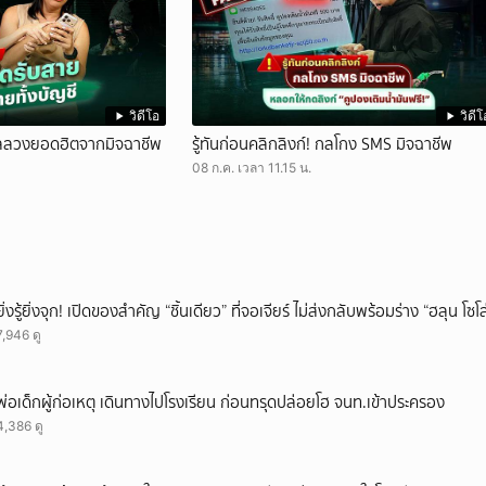
วิดีโอ
วิดีโ
ังกลลวงยอดฮิตจากมิจฉาชีพ
รู้ทันก่อนคลิกลิงก์! กลโกง SMS มิจฉาชีพ
08 ก.ค. เวลา 11.15 น.
ยิ่งรู้ยิ่งจุก! เปิดของสำคัญ “ชิ้นเดียว” ที่จอเจียร์ ไม่ส่งกลับพร้อมร่าง “ฮลุน โซ
7,946 ดู
พ่อเด็กผู้ก่อเหตุ เดินทางไปโรงเรียน ก่อนทรุดปล่อยโฮ จนท.เข้าประครอง
4,386 ดู