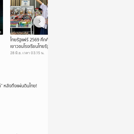
อ
วิดีโอ
ไทยรัฐแฟร์ 2569 คึกคัก ชวนช้อปสินค้าฝีมือ
ชมสด เกมคุมเมือง
เยาวชนโรงเรียนไทยรัฐวิทยา กว่า 71 รายการ
08 มิ.ย. เวลา 10.30 
28 มิ.ย. เวลา 03.15 น.
โล่” หลังถึงแผ่นดินไทย!