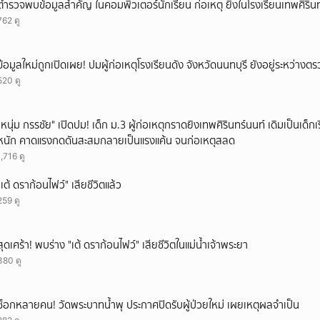
ตำรวจพบข้อมูลสำคัญ ในคอมพิวเตอร์นักเรียน ก่อเหตุ ยิงในโรงเรียนเทพศิรินท
762 ดู
ข้อมูลใหม่ถูกเปิดเผย! ปมผู้ก่อเหตุโรงเรียนดัง จังหวัดนนทบุรี ยังอยู่ระหว่าง
520 ดู
"หนุ่ม กรรชัย" เปิดปม! เด็ก ม.3 ผู้ก่อเหตุกราดยิงเทพศิรินทร์นนท์ เดิมเป็นเด็กเร
หนัก คาดแรงกดดันสะสมกลายเป็นแรงแค้น จนก่อเหตุสลด
1,716 ดู
"เต้ ดราก้อนไฟว์" เสียชีวิตแล้ว
259 ดู
สุดเศร้า! พบร่าง "เต้ ดราก้อนไฟว์" เสียชีวิตในแม่น้ำเจ้าพระยา
380 ดู
ช็อกหลายคน! วัดพระบาทน้ำพุ ประกาศปิดรับผู้ป่วยใหม่ เผยเหตุผลจำเป็น