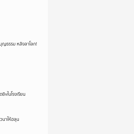
ลูกบุญธรรม หลังลาโลก!
าดยิvในโรงเรียน
าวนาให้ฮลุน