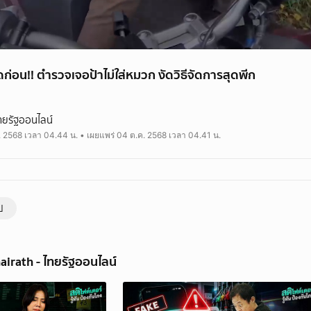
่อน!! ตำรวจเจอป้าไม่ใส่หมวก งัดวิธีจัดการสุดพีก
ุดรถ ตกใจนึกว่าโดนจับ ที่ไหนได้ตำรวจมาแจกหมวกกันน็อก ทำเอาป้าตกใจ
ทยรัฐออนไลน์
. 2568 เวลา 04.44 น. • เผยแพร่ 04 ต.ค. 2568 เวลา 04.41 น.
rath.co.th
rath
ป
airath - ไทยรัฐออนไลน์