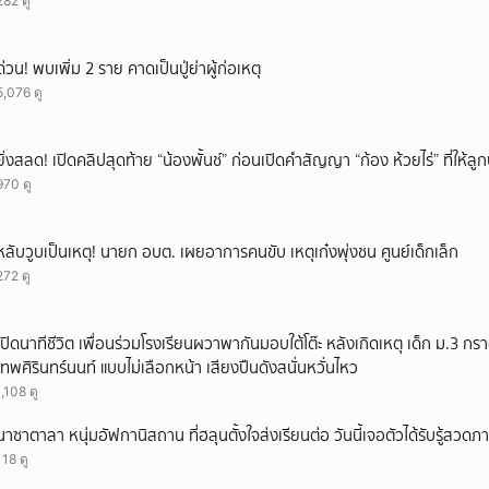
282 ดู
ยกเลิก
ด่วน! พบเพิ่ม 2 ราย คาดเป็นปู่ย่าผู้ก่อเหตุ
5,076 ดู
ยิ่งสลด! เปิดคลิปสุดท้าย “น้องพั้นช์” ก่อนเปิดคำสัญญา “ก้อง ห้วยไร่” ที่ให้
970 ดู
หลับวูบเป็นเหตุ! นายก อบต. เผยอาการคนขับ เหตุเก๋งพุ่งชน ศูนย์เด็กเล็ก
272 ดู
เปิดนาทีชีวิต เพื่อนร่วมโรงเรียนผวาพากันมอบใต้โต๊ะ หลังเกิดเหตุ เด็ก ม.3 กร
เทพศิรินทร์นนท์ แบบไม่เลือกหน้า เสียงปืนดังสนั่นหวั่นไหว
1,108 ดู
นาซาตาลา หนุ่มอัฟกานิสถาน ที่ฮลุนตั้งใจส่งเรียนต่อ วันนี้เจอตัวได้รับรู้สวดภ
118 ดู