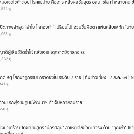
หมอเจดไขคำตอบ! โรคแม่ม่าย คืออะไร หลังผลชันสูตร ฮลุน โซโล่ ทำหลายคนเข้
1,522 ดู
เปิดภาพล่าสุด “ลำไย ไหทองคำ” เปลี่ยนไป! อวบขึ้นผิดตา แฟนคลับแห่ทัก “นาย
1,968 ดู
ญาติผู้เสียชีวิตร่ำไห้ หลังเจอเหตุกราดยิงกลาง รร
1,332 ดู
เกิดเหตุ โศกนาฏกรรม! กราดยิงใน รร.ดับ 7 ราย | ทันข่าวเที่ยง | 7 ส.ค. 69 |
341 ดู
ด่วน! รถพุ่งชนศูนย์พัฒนาฯ ทำเจ็บหลายสิบราย
550 ดู
ยิ่งน่าเศร้า! เปิดผลชันสูตร "น้องฮลุน" สาเหตุเสียชีวิตแท้จริง ด้าน "คุณย่า" โ