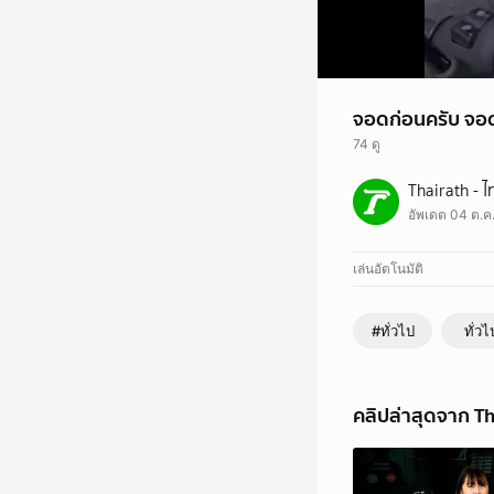
จอดก่อนครับ จอดก
74 ดู
เมื่อตำรวจเรียกให้หย
Thairath - ไ
ตามข่าวก่อนใครได้ที่
อัพเดต 04 ต.ค
- Website :
www.thai
- LINE Official :
Thai
เล่นอัตโนมัติ
#ทั่วไป
ทั่วไ
คลิปล่าสุดจาก Th