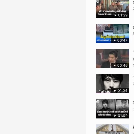
01:29
00:47
00:46
01:04
01:09