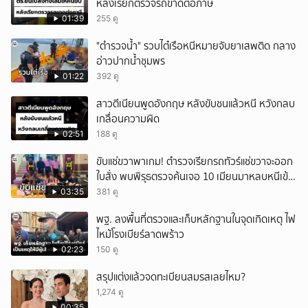
หลังเรียกตรวจรถขาดต่อภาษี
01:39
255 ดู
"ตำรวจน้ำ" รวบไต๋เรือหนีหมายจับยาเสพติด กลาง
อ่าวปากน้ำชุมพร
01:22
392 ดู
สาวตีเนียนพูดอังกฤษ หลังขับชนแล้วหนี หวังกลบ
เกลื่อนความผิด
02:51
188 ดู
ขับแช่ขวาพาเกม! ตำรวจเรียกรถทัวร์แช่ขวาจะออก
ใบสั่ง พบพิรุธตรวจค้นเจอ 10 เมียนมาหลบหนีเข้า
เมือง
03:35
381 ดู
พฐ. ลงพื้นที่ตรวจและเก็บหลักฐานในจุดเกิดเหตุ ไฟ
ไหม้โรงเบียร์ลาดพร้าว
02:23
150 ดู
สรุปแต่งแล้วจดทะเบียนสมรสเลยไหม?
1,274 ดู
00:35