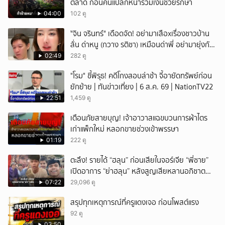
ตลาด ก่อนคนแปลกหน้ารวมเงินช่วยรักษา
04:00
102 ดู
ั่"จิน จรินทร์" เดือดจัด! อย่ามาเสือxเรื่องชาวบ้าน
ลั่น ด่าหนู (กวาง รติชา) เหมือนด่าพี่ อย่ามายุ่งกับ
คนของผม จบ!!!
02:49
282 ดู
"โรม" ชี้พิรุธ! คดีโกงสอบล่าช้า จี้อายัดทรัพย์ก่อน
ยักย้าย | ทันข่าวเที่ยง | 6 ส.ค. 69 | NationTV22
22:51
1,459 ดู
เตือนภัยสายบุญ! เจ้าอาวาสแฉขบวนการผ้าไตร
เก่าแพ็กใหม่ หลอกขายช่วงเข้าพรรษา
01:19
222 ดู
ตะลึง! รายได้ “ฮลุน” ก่อนเสียในจอร์เจีย “พี่ชาย”
เปิดอาการ “ย่าฮลุน” หลังสูญเสียหลานอภิชาต
บุตร!
07:22
29,096 ดู
สรุปทุกเหตุการณ์ที่ครูแดงเจอ ก่อนโพสต์แรง
92 ดู
03:50