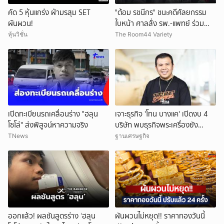
คัด 5 หุ้นแกร่ง ฝ่ามรสุม SET
"ต้อม รชนีกร" ชนะคดีศัลยกรรม
ผันผวน!
ใบหน้า ศาลสั่ง รพ.-แพทย์ ร่วม
ชดใช้กว่า 7.7 ล้านบาท
หุ้นวิชั่น
The Room44 Variety
เปิดทะเบียนรถเคลื่อนร่าง "ฮลุน
เจาะธุรกิจ 'โทน บางแค' เปิดงบ 4
โซโล่" ส่งพิสูจน์หาความจริง
บริษัท พบธุรกิจพระเครื่องยัง
ขาดทุน
TNews
ฐานเศรษฐกิจ
ออกแล้ว! ผลชันสูตรร่าง ‘ฮลุน
ผันผวนไม่หยุด!! ราคาทองวันนี้