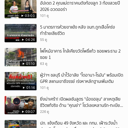
อัปเดต 2 คุณแม่ดาราคนดังท้องลูก 3 ท้องสวยปี
2026 อวดออร่า
03:03
101 ดู
5 มาตรการห้วยขาแข้ง หลัง จนท.ถูกเสือโคร่ง
ทำร้ายเสียชีวิต
04:26
55 ดู
ไฟไหม้อาคาร ใกล้เคียงวัดโพธิ์แก้ว ซอยพระราม 2
ซอย 1
01:10
63 ดู
ผู้ว่าฯ ชลบุรี นำไว้อาลัย "ไดอานา-โรมัน" พร้อมเปิด
GPR สแกนเขาชีจรรย์ เร่งหาหลักฐานเพิ่มเติม
01:16
101 ดู
ยิ่งน่าเศร้า! เปิดผลชันสูตร "น้องฮลุน" สาเหตุเสีย
ชีวิตแท้จริง ด้าน "คุณย่า" โชว์เลขหลานรัก-ทะเบียน
รถเคลื่อนร่าง!
09:07
226 ดู
ปภ. แจ้งเตือน 49 จังหวัด และ กทม. เฝ้าระวังน้ำ