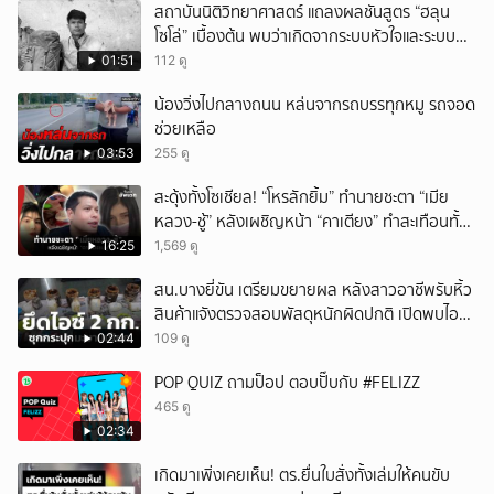
สถาบันนิติวิทยาศาสตร์ แถลงผลชันสูตร “ฮลุน
โซโล่” เบื้องต้น พบว่าเกิดจากระบบหัวใจและระบบ
ไหลเวียนโลหิตล้มเหลว
01:51
112 ดู
น้องวิ่งไปกลางถนน หล่นจากรถบรรทุกหมู รถจอด
ช่วยเหลือ
03:53
255 ดู
สะดุ้งทั้งโซเชียล! “โหรลักยิ้ม” ทำนายชะตา “เมีย
หลวง-ชู้” หลังเผชิญหน้า “คาเตียง” ทำสะเทือนทั้ง
ประเทศ
16:25
1,569 ดู
สน.บางยี่ขัน เตรียมขยายผล หลังสาวอาชีพรับหิ้ว
สินค้าแจังตรวจสอบพัสดุหนักผิดปกติ เปิดพบไอซ์
ซุกอยู่ 2 กก.
02:44
109 ดู
POP QUIZ ถามป็อป ตอบปั๊บกับ #FELIZZ
465 ดู
02:34
เกิดมาเพิ่งเคยเห็น! ตร.ยื่นใบสั่งทั้งเล่มให้คนขับ