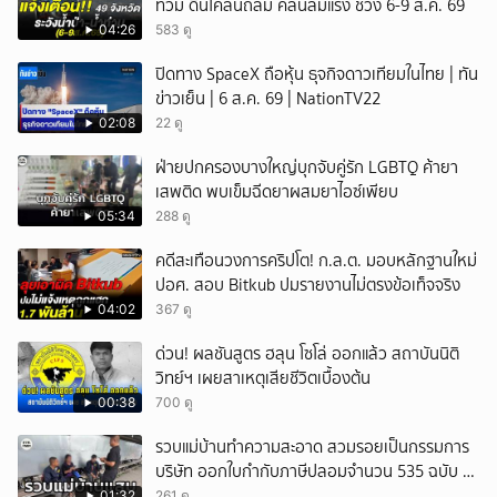
ท่วม ดินโคลนถล่ม คลื่นลมแรง ช่วง 6-9 ส.ค. 69
04:26
583 ดู
ปิดทาง SpaceX ถือหุ้น ธุจกิจดาวเทียมในไทย | ทัน
ข่าวเย็น | 6 ส.ค. 69 | NationTV22
02:08
22 ดู
ฝ่ายปกครองบางใหญ่บุกจับคู่รัก LGBTQ ค้ายา
เสพติด พบเข็มฉีดยาผสมยาไอซ์เพียบ
05:34
288 ดู
คดีสะเทือนวงการคริปโต! ก.ล.ต. มอบหลักฐานใหม่
ปอศ. สอบ Bitkub ปมรายงานไม่ตรงข้อเท็จจริง
04:02
367 ดู
ด่วน! ผลชันสูตร ฮลุน โซโล่ ออกแล้ว สถาบันนิติ
วิทย์ฯ เผยสาเหตุเสียชีวิตเบื้องต้น
00:38
700 ดู
รวบแม่บ้านทำความสะอาด สวมรอยเป็นกรรมการ
บริษัท ออกใบกำกับภาษีปลอมจำนวน 535 ฉบับ รัฐ
เสียหายกว่า 129 ล้านบาท
01:32
261 ดู