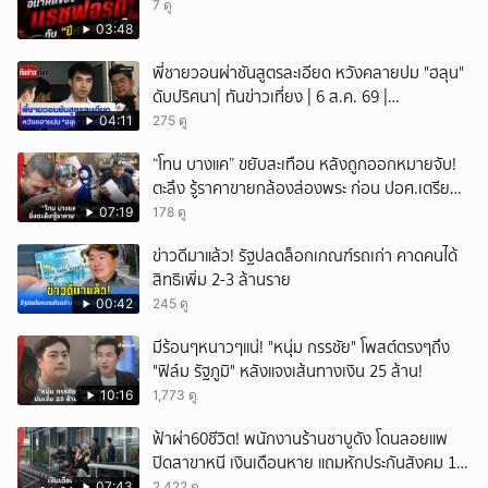
7 ดู
03:48
พี่ชายวอนผ่าชันสูตรละเอียด หวังคลายปม "ฮลุน"
ดับปริศนา| ทันข่าวเที่ยง | 6 ส.ค. 69 |
NationTV22
04:11
275 ดู
“โทน บางแค” ขยับสะเทือน หลังถูกออกหมายจับ!
ตะลึง รู้ราคาขายกล้องส่องพระ ก่อน ปอศ.เตรียม
บุกรวบ?
07:19
178 ดู
ข่าวดีมาแล้ว! รัฐปลดล็อกเกณฑ์รถเก่า คาดคนได้
สิทธิเพิ่ม 2-3 ล้านราย
00:42
245 ดู
มีร้อนๆหนาวๆแน่! "หนุ่ม กรรชัย" โพสต์ตรงๆถึง
"ฟิล์ม รัฐภูมิ" หลังแจงเส้นทางเงิน 25 ล้าน!
10:16
1,773 ดู
ฟ้าผ่า60ชีวิต! พนักงานร้านชาบูดัง โดนลอยแพ
ปิดสาขาหนี เงินเดือนหาย แถมหักประกันสังคม 11
เดือนแต่ไม่ส่ง?
07:43
2,422 ดู