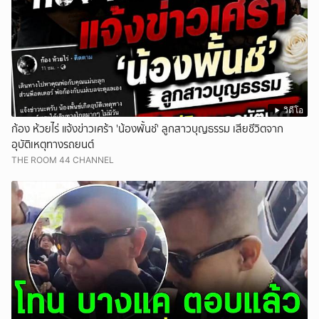
วิดีโอ
ก้อง ห้วยไร่ แจ้งข่าวเศร้า 'น้องพั้นช์' ลูกสาวบุญธรรม เสียชีวิตจาก
อุบัติเหตุทางรถยนต์
THE ROOM 44 CHANNEL