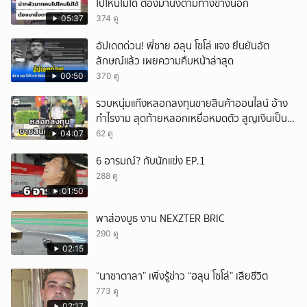
ไปไหนไม่ได้ ต้องมานั่งตามทางข้างนอก
05:37
374 ดู
อัปเดตด่วน! พี่ชาย ฮลุน โซโล่ แจง ยืนยันอัต
ลักษณ์แล้ว เผยความคืบหน้าล่าสุด
00:50
370 ดู
รวบหนุ่มแก๊งหลอกลงทุนขายสินค้าออนไลน์ อ้าง
กำไรงาม สุดท้ายหลอกเหยื่อหมดตัว สูญเงินเป็น
แสนบาท ยังให้การปฏิเสธ
04:07
62 ดู
6 อารมณ์? กับนักแข่ง EP.1
288 ดู
01:50
พาส่องบูธ งาน NEXZTER BRIC
290 ดู
02:15
“นาซาตาลา” เพิ่งรู้ข่าว “ฮลุน โซโล่” เสียชีวิต
773 ดู
02:17