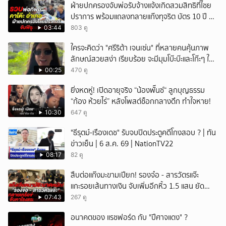
ฝ่ายปกครองจับพ่อรับจ้างแจ้งเกิดสวมสิทธิที่ไชย
ปราการ พร้อมแถลงทลายแก๊งทุจริต บัตร 10 ปี ที่
แม่สอด
03:44
803 ดู
ใครจะคิดว่า "ศรีริต้า เจนเซ่น" ที่หลายคนคุ้นภาพ
ลักษณ์สวยสง่า เรียบร้อย จะมีมุมโบ๊ะบ๊ะและโก๊ะๆ ให้
ได้อมยิ้มเหมือนกัน งานนี้ทำเอาแฟนๆ ทั้งเอ็นดูทั้ง
00:25
470 ดู
หัวเราะ
ยิ่งหดหู่! เปิดอายุจริง “น้องพั๊นซ์“ ลูกบุญธรรม
“ก้อง ห้วยไร่” หลังโพสต์ช็อกกลางดึก ทำใจหาย!
10:30
647 ดู
"ธีรุตม์-เรืองเดช" รับจบปิดประตูคดีโกงสอบ ? | ทัน
ข่าวเย็น | 6 ส.ค. 69 | NationTV22
08:17
82 ดู
สืบต่อแก๊งมะขามเปียก! รองจ๋อ - สารวัตรแจ๊ะ
แกะรอยเส้นทางเงิน จับเพิ่มอีกหิ้ว 1.5 แสน ยัด
สินบน
07:43
267 ดู
อนาคตของ แรชฟอร์ด กับ "ปีศาจแดง" ?