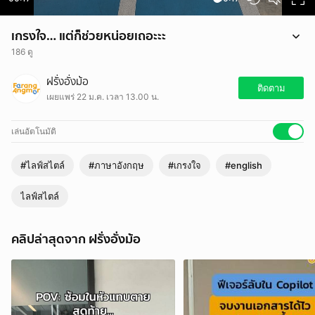
เกรงใจ… แต่ก็ช่วยหน่อยเถอะะะ
186 ดู
เกรงใจ… แต่ก็ช่วยหน่อยเถอะะะ
ฝรั่งอั่งม้อ
ติดตาม
เผยแพร่ 22 ม.ค. เวลา 13.00 น.
เล่นอัตโนมัติ
#ไลฟ์สไตล์
#ภาษาอังกฤษ
#เกรงใจ
#english
ไลฟ์สไตล์
คลิปล่าสุดจาก ฝรั่งอั่งม้อ