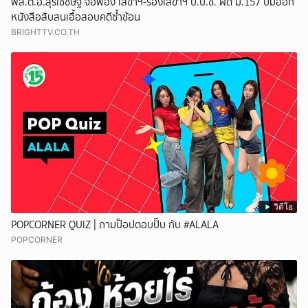
พล.ต.อ.สุรเชชษฐ์ จ่อฟ้อง เลขาฯ-รองเลขาฯ ป.ป.ช. ผิด ม.157 ปมออก
หนังสือสับสนเอื้อสอบคดีซ้ำซ้อน
BRIGHTTV.CO.TH
วิดีโอ
POPCORNER QUIZ | ถามป็อปตอบปั๊บ กับ #ALALA
POPCORNER