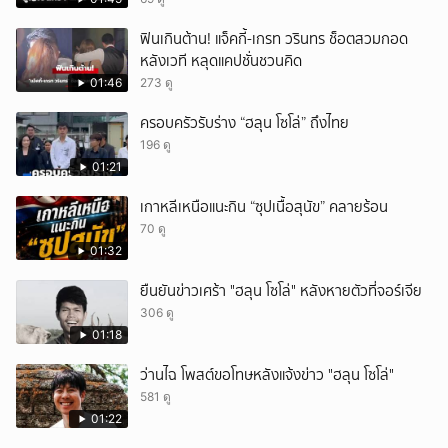
ฟินเกินต้าน! แจ็คกี้-เกรท วรินทร ช็อตสวมกอด
หลังเวที หลุดแคปชั่นชวนคิด
01:46
273 ดู
ครอบครัวรับร่าง “ฮลุน โซโล่” ถึงไทย
196 ดู
01:21
เกาหลีเหนือแนะกิน “ซุปเนื้อสุนัข” คลายร้อน
70 ดู
01:32
ยืนยันข่าวเศร้า "ฮลุน โซโล่" หลังหายตัวที่จอร์เจีย
306 ดู
01:18
ว่านไฉ โพสต์ขอโทษหลังแจ้งข่าว "ฮลุน โซโล่"
581 ดู
01:22