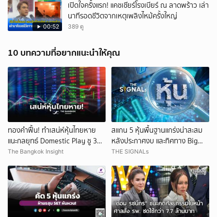
เปิดใจครั้งแรก! แคชเชียร์โรงเบียร์ ณ ลาดพร้าว เล่า
นาทีรอดชีวิตจากเหตุเพลิงไหม้ครั้งใหญ่
00:52
389 ดู
10 บทความที่อยากแนะนำให้คุณ
ทองคำฟื้น! ทำเสน่ห์หุ้นไทยหาย
สแกน 5 หุ้นพื้นฐานแกร่งน่าสะสม
แนะกลยุทธ์ Domestic Play ชู 3
หลังประกาศงบ และทิศทาง Big
หุ้นเด่น
Tech ในเวลานี้
The Bangkok Insight
THE SIGNALs