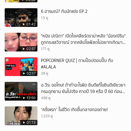
6 อารมณ์? กับนักแข่ง EP.2
13 ดู
01:42
"หนิง ปณิตา" เปิดใจเคลียร์ดราม่าหลัง "น้องณิริน"
ถูกกระแสวิจารณ์ จากคลิปไลฟ์สดไม่อยากเกิดมา
หน้าเหมือนพ่อ
02:57
171 ดู
POPCORNER QUIZ | ถามป็อปตอบปั๊บ กับ
#ALALA
02:17
28 ดู
อ.วีระ ขอโทษ! ถ้าทำอะไรผิด ยินดีแก้ไขยินดีเยียวยา
กรมอุทยาน ยันไปจริง คาดปี 59 หรือ ปี 60 ก่อน
ปิดให้พัก
12:50
468 ดู
“ครั้งแรก” ในชีวิต เกิดขึ้นกลางกองถ่าย!
1,325 ดู
01:13