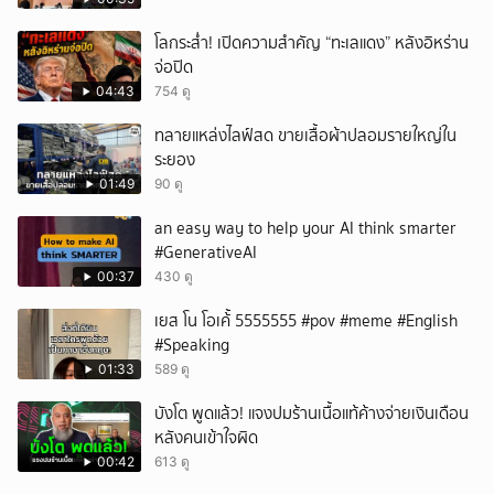
โลกระส่ำ! เปิดความสำคัญ “ทะเลแดง” หลังอิหร่าน
จ่อปิด
04:43
754 ดู
ทลายแหล่งไลฟ์สด ขายเสื้อผ้าปลอมรายใหญ่ใน
ระยอง
01:49
90 ดู
an easy way to help your AI think smarter
#GenerativeAI
00:37
430 ดู
เยส โน โอเค้้้้ 5555555 #pov #meme #English
#Speaking
01:33
589 ดู
บังโต พูดแล้ว! แจงปมร้านเนื้อแท้ค้างจ่ายเงินเดือน
หลังคนเข้าใจผิด
00:42
613 ดู