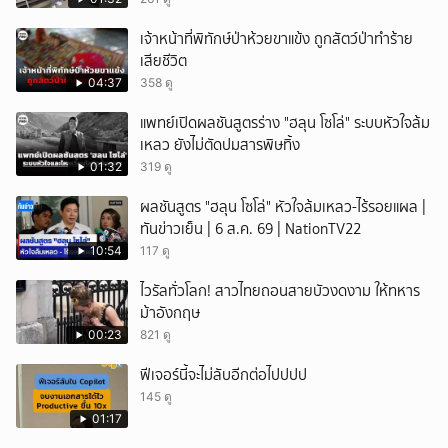
เจ้าหน้าที่พิทักษ์ป่าห้วยขาแข้ง ถูกสัตว์ป่าทำร้าย
เสียชีวิต
04:37
358 ดู
แพทย์เปิดผลชันสูตรร่าง "ฮลุน โซโล่" ระบบหัวใจล้ม
เหลว ยังไม่ตัดปมสารพิษทิ้ง
01:32
319 ดู
ผลชันสูตร "ฮลุน โซโล่" หัวใจล้มเหลว-ไร้รอยแผล |
ทันข่าวเย็น | 6 ส.ค. 69 | NationTV22
10:54
117 ดู
ไวรัลทั่วโลก! สาวไทยถอนสายบัวงดงาม ให้ทหาร
ม้าอังกฤษ
00:23
821 ดู
ฟีเจอร์นี้จะไม่ลับอีกต่อไปปปป
145 ดู
01:17