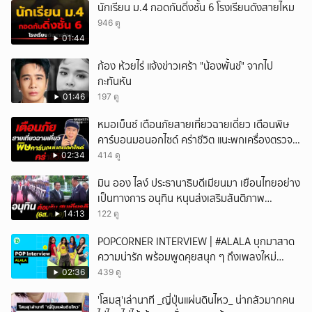
นักเรียน ม.4 กอดกันดิ่งชั้น 6 โรงเรียนดังสายไหม
946 ดู
01:44
ก้อง ห้วยไร่ แจ้งข่าวเศร้า "น้องพั้นช์" จากไป
กะทันหัน
01:46
197 ดู
หมอเบ็นซ์ เตือนภัยสายเที่ยวฉายเดี่ยว เตือนพิษ
คาร์บอนมอนอกไซด์ คร่าชีวิต แนะพกเครื่องตรวจ
วัดติดตัว
02:34
414 ดู
มิน ออง ไลง์ ประธานาธิบดีเมียนมา เยือนไทยอย่าง
เป็นทางการ อนุทิน หนุนส่งเสริมสันติภาพ
เสถียรภาพชายแดน
14:13
122 ดู
POPCORNER INTERVIEW | #ALALA บุกมาสาด
ความน่ารัก พร้อมพูดคุยสนุก ๆ ถึงเพลงใหม่
'ON&OFF'
02:36
439 ดู
'โสมสุ'เล่านาที _ญี่ปุ่นแผ่นดินไหว_ น่ากลัวมากคน