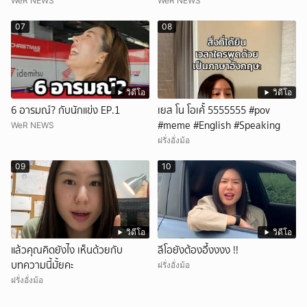
WeR NEWS
WeR NEWS
07
08
วิดีโอ
วิดีโอ
6 อารมณ์? กับนักแข่ง EP.1
เยส โน โอเค้้้้ 5555555 #pov
#meme #English #Speaking
WeR NEWS
ฝรั่งอั่งม้อ
09
10
วิดีโอ
วิดีโอ
แล้วคุณคิดยังไง เห็นด้วยกับ
ลีโอยังต้องอึ้งงงง !!
บทความนี้มั้ยคะ
ฝรั่งอั่งม้อ
ฝรั่งอั่งม้อ