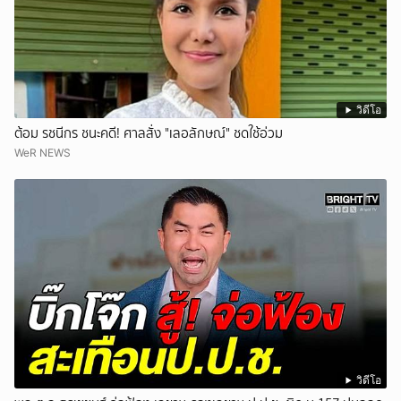
วิดีโอ
ต้อม รชนีกร ชนะคดี! ศาลสั่ง "เลอลักษณ์" ชดใช้อ่วม
WeR NEWS
วิดีโอ