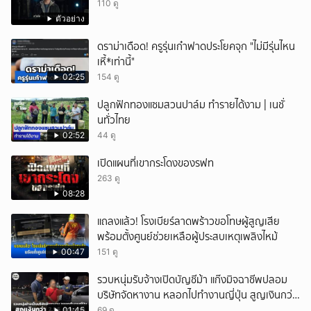
110 ดู
ตัวอย่าง
ดราม่าเดือด! ครูรุ่นเก๋าฟาดประโยคจุก "ไม่มีรุ่นไหน
เหี้*เท่านี้"
02:25
154 ดู
ปลูกฟักทองแซมสวนปาล์ม ทำรายได้งาม | เนชั่
นทั่วไทย
02:52
44 ดู
เปิดแผนที่เขากระโดงของรฟท
263 ดู
08:28
แถลงแล้ว! โรงเบียร์ลาดพร้าวขอโทษผู้สูญเสีย
พร้อมตั้งศูนย์ช่วยเหลือผู้ประสบเหตุเพลิงไหม้
00:47
151 ดู
รวบหนุ่มรับจ้างเปิดบัญชีม้า แก๊งมิจฉาชีพปลอม
บริษัทจัดหางาน หลอกไปทำงานญี่ปุ่น สูญเงินกว่า
2.96 แสนบาท
01:45
69 ดู