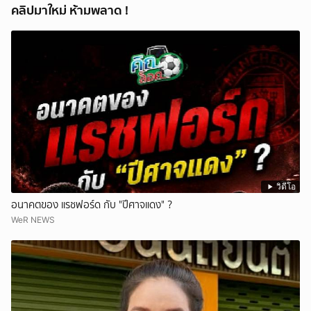
คลิปมาใหม่ ห้ามพลาด !
วิดีโอ
อนาคตของ แรชฟอร์ด กับ "ปีศาจแดง" ?
WeR NEWS