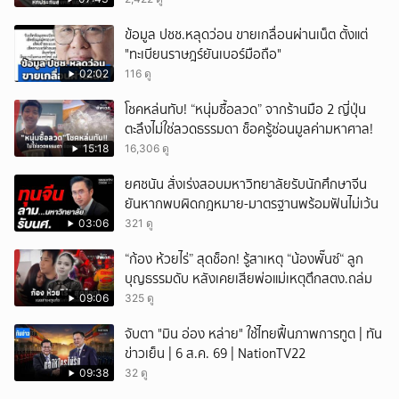
ข้อมูล ปชช.หลุดว่อน ขายเกลื่อนผ่านเน็ต ตั้งแต่
"ทะเบียนราษฎร์ยันเบอร์มือถือ"
02:02
116 ดู
โชคหล่นทับ! “หนุ่มซื้อลวด” จากร้านมือ 2 ญี่ปุ่น
ตะลึงไม่ใช่ลวดธรรมดา ช็อครู้ซ่อนมูลค่ามหาศาล!
15:18
16,306 ดู
ยศชนัน สั่งเร่งสอบมหาวิทยาลัยรับนักศึกษาจีน
ยันหากพบผิดกฎหมาย-มาตรฐานพร้อมฟันไม่เว้น
03:06
321 ดู
“ก้อง ห้วยไร่” สุดช็อก! รู้สาเหตุ “น้องพั๊นซ์“ ลูก
บุญธรรมดับ หลังเคยเสียพ่อแม่เหตุตึกสตง.ถล่ม
09:06
325 ดู
จับตา "มิน อ่อง หล่าย" ใช้ไทยฟื้นภาพการทูต | ทัน
ข่าวเย็น | 6 ส.ค. 69 | NationTV22
09:38
32 ดู