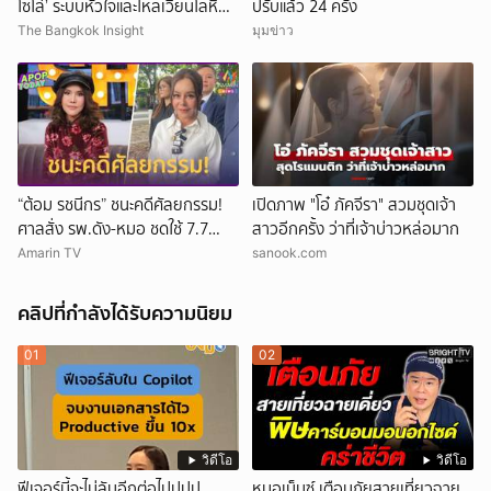
โซโล่’ ระบบหัวใจและไหลเวียนโลหิต
ปรับแล้ว 24 ครั้ง
ล้มเหลว
The Bangkok Insight
มุมข่าว
“ต้อม รชนีกร” ชนะคดีศัลยกรรม!
เปิดภาพ "โอ๋ ภัคจีรา" สวมชุดเจ้า
ศาลสั่ง รพ.ดัง-หมอ ชดใช้ 7.7
สาวอีกครั้ง ว่าที่เจ้าบ่าวหล่อมาก
ล้าน
Amarin TV
sanook.com
คลิปที่กำลังได้รับความนิยม
01
02
วิดีโอ
วิดีโอ
ฟีเจอร์นี้จะไม่ลับอีกต่อไปปปป
หมอเบ็นซ์ เตือนภัยสายเที่ยวฉาย