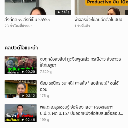
วิดีโอ
สิ่งที่คิด vs สิ่งที่เป็น 55555
ฟีเจอร์นี้จะไม่ลับอีกต่อไปปปป
23 ชั่วโมงที่ผ่านมา
1 วันที่แล้ว
คลิปวิดีโอแนะนำ
จบทุกข้อสงสัย! ทูตจีนพูดแล้ว กรณีข่าว ส่งอาวุธ
ให้กัมพูชา
00:29
7,529 ดู
ต้อม รชนีกร ชนะคดี! ศาลสั่ง "เลอลักษณ์" ชดใช้
อ่วม
03:12
175 ดู
พล.ต.อ.สุรเชชษฐ์ จ่อฟ้อง เลขาฯ-รองเลขาฯ
ป.ป.ช. ผิด ม.157 ปมออกหนังสือสับสนเอื้อสอบ
คดีซ้ำซ้อน
02:46
199 ดู