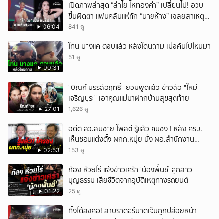
เปิดภาพล่าสุด “ลำไย ไหทองคำ” เปลี่ยนไป! อวบ
ขึ้นผิดตา แฟนคลับแห่ทัก “นายห้าง” เฉลยสาเหตุ
ชัด!
06:04
841 ดู
โทน บางแค ตอบแล้ว หลังโดนถาม เมื่อคืนไปไหนมา
51 ดู
00:31
"บิณฑ์ บรรลือฤทธิ์" ยอมพูดแล้ว ข่าวลือ "ใหม่
เจริญปุระ" เอาคุณแม่มาฝากบ้านสุขสุดท้าย
27:01
1,626 ดู
อดีต สว.สมชาย โพสต์ รู้แล้ว คนชง ! หลัง ครม.
เห็นชอบแต่งตั้ง ผกก.หนุ่ย นั่ง ผอ.สำนักงาน
ป.ย.ป.
02:53
153 ดู
ก้อง ห้วยไร่ แจ้งข่าวเศร้า 'น้องพั้นช์' ลูกสาว
บุญธรรม เสียชีวิตจากอุบัติเหตุทางรถยนต์
01:22
25 ดู
ทิ้งได้ลงคอ! ลาบราดอร์บาดเจ็บถูกปล่อยหน้า