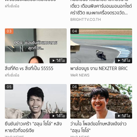
เดี่ยว เตือนพิษคาร์บอนมอนอกไซด์
ฝรั่งอั่งม้อ
คร่าชีวิต แนะพกเครื่องตรวจวัด
ติดตัว
BRIGHTTV.CO.TH
03
04
วิดีโอ
วิดีโอ
สิ่งที่คิด vs สิ่งที่เป็น 55555
พาส่องบูธ งาน NEXZTER BRIC
ฝรั่งอั่งม้อ
WeR NEWS
05
06
วิดีโอ
วิดีโอ
ยืนยันข่าวเศร้า "ฮลุน โซโล่" หลัง
ว่านไฉ โพสต์ขอโทษหลังแจ้งข่าว
หายตัวที่จอร์เจีย
"ฮลุน โซโล่"