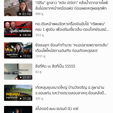
"ณิริน" ลูกสาว "หนิง ปณิตา" หลั่งน้ำตากลางไลฟ์
ยกเลิก
ลั่นไม่อยากหน้าเหมือนพ่อ ก่อนเผยเหตุผลสุดพีก
01:03
986 ดู
ทอ.เดินหน้าแผนจัดหาเครื่องบินขับไล่ "กริพเพน"
ครบ 1 ฝูงบิน เพื่อเสริมเขี้ยวเล็บ-ตอบโจทย์รบสมัย
ใหม่
08:26
302 ดู
ยิ่งขนลุก! ย้อนคำทำนาย “หมอปลายพรายกระซิบ”
เตือนไฟไหม้สถานบันเทิง ก่อนเกิดเหตุสลด!
11:02
1,051 ดู
สิ่งที่คิด vs สิ่งที่เป็น 55555
82 ดู
01:01
เกิดหลุมยุบขนาดใหญ่ บ้านวังเจริญ อ.ภูผาม่าน
จ.ขอนแก่น ระหว่างตรวจสอบสาเหตุ ย้อนหลังปี
2568 พบเคยพบหลุมยุบมาแล้วครั้งหนึ่ง
01:28
381 ดู
สไปเดอร์-แมน แบรนด์ นิว เดย์