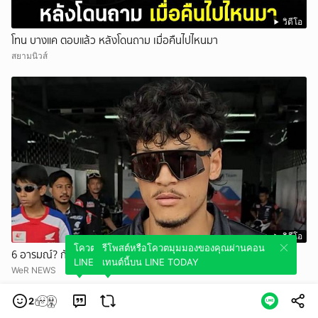
วิดีโอ
โทน บางแค ตอบแล้ว หลังโดนถาม เมื่อคืนไปไหนมา
สยามนิวส์
วิดีโอ
โควตมุมมองของคุณผ่านคอนเทนต์นี้บน
รีโพสต์หรือโควตมุมมองของคุณผ่านคอน
6 อารมณ์? กับนักแข่ง EP.2
LINE TODAY
เทนต์นี้บน LINE TODAY
WeR NEWS
2