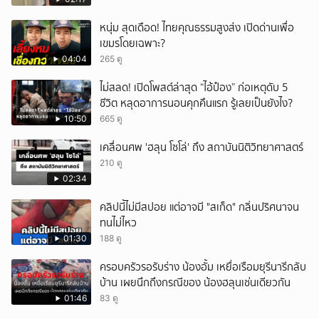
หนุ่ม สุดเดือด! ไทยคุณธรรมสูงส่ง เปิดด่านเพื่อ
เขมรโดยเฉพาะ?
04:04
265 ดู
ไม่สลด! เปิดโพสต์ล่าสุด “ไอ้ป๋อง” ก่อเหตุดับ 5
ชีวิต หลุดอาการนอนคุกคืนแรก รู้เลยเป็นยังไง?
10:50
665 ดู
เคลื่อนศพ 'ฮลุน โซโล่' ถึง สถาบันนิติวิทยาศาสตร์
210 ดู
02:34
คลิปนี้ไม่มีสปอย แต่อาจมี "สเก็ด" กลิ่นปริศนาจน
ทนไม่ไหว
01:30
188 ดู
ครอบครัวรอรับร่าง น้องอั้ม เหยื่อเรือมยุรีนารีกลับ
บ้าน เผยนึกถึงกรณีของ น้องฮลุนเช่นเดียวกัน
01:46
83 ดู