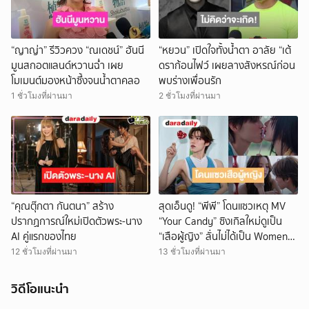
“ญาญ่า” รีวิวควง “ณเดชน์” ฮันนี
“หยวน” เปิดใจทั้งน้ำตา อาลัย “เต้
มูนสกอตแลนด์หวานฉ่ำ เผย
ดราก้อนไฟว์ เผยลางสังหรณ์ก่อน
โมเมนต์มองหน้าซึ้งจนน้ำตาคลอ
พบร่างเพื่อนรัก
1 ชั่วโมงที่ผ่านมา
2 ชั่วโมงที่ผ่านมา
“คุณตุ๊กตา กันตนา” สร้าง
สุดเอ็นดู! “พีพี” โดนแซวเหตุ MV
ปรากฏการณ์ใหม่เปิดตัวพระ-นาง
“Your Candy” ซิงเกิลใหม่ดูเป็น
AI คู่แรกของไทย
“เสือผู้ญิง” ลั่นไม่ได้เป็น Women
Tiger
12 ชั่วโมงที่ผ่านมา
13 ชั่วโมงที่ผ่านมา
วิดีโอแนะนำ