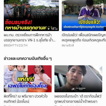
วิดีโอ
ผบ.ทบ. ตรวจเยี่ยมการฝึกทหารม้า
เปิดปมแล้ว! เพื่อนสนิทเผยปัญหาท
บรรทุกยานเกราะ VN-1 จ.สุโขทัย ย้ำ
เหตุเคยพูดถึง ก่อนเกิดเหตุสะเท
สร้างความพร้อมรับมือทุกสถานการณ์
BRIGHTTV.CO.TH
สยามนิวส์
ข่าวและบทความบันเทิงอื่น ๆ
ผิดที่ใคร? เม พรีมายา ปวดหัวใจ
เผยของในกระเป๋า ‘เต้ ดราก้อนไฟว์’
คนทักแต่ น้องโมเน่
ถูกพบร่างกลางแม่น้ำเจ้าพระยา