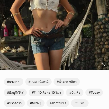
ยกเลิก
#นางแบบ
#แนท อนิพรณ์
#น้ำตาล ชลิตา
#มิสยูนิเวิร์ส
#รัก 10 ล้อ รอ 10 โมง
#บันเทิง
#Today
#ข่าวดารา
#NEWS
#ข่าวบันเทิง
บันเทิง