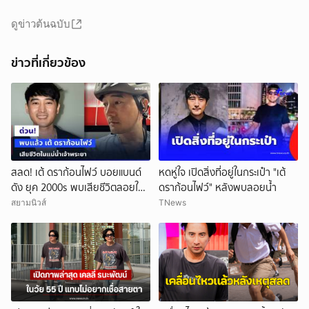
ดูข่าวต้นฉบับ
ข่าวที่เกี่ยวข้อง
สลด! เต้ ดราก้อนไฟว์ บอยแบนด์
หดหู่ใจ เปิดสิ่งที่อยู่ในกระเป๋า "เต้
ดัง ยุค 2000s พบเสียชีวิตลอยใน
ดราก้อนไฟว์" หลังพบลอยน้ำ
แม่น้ำเจ้าพระยา
สยามนิวส์
TNews