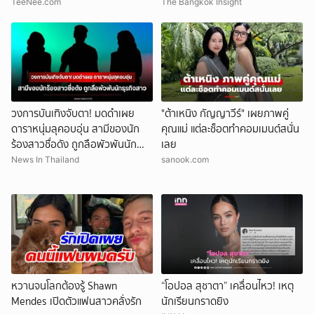
TeeNee.com
The Bangkok Insight
วงการบันเทิงจับตา! มดดำเผย
"ต้าเหนิง กัญญาวีร์" เผยภาพคู่
ดาราหนุ่มลุคอบอุ่น สามีของนัก
คุณแม่ แต่ละช็อตทำคอมเมนต์สนั่น
ร้องสาวชื่อดัง ถูกลือพัวพันนัก
เลย
ธุรกิจสาว
News In Thailand
sanook.com
หวานจนโลกต้องรู้ Shawn
“โอปอล สุชาตา” เคลื่อนไหว! เหตุ
Mendes เปิดตัวแฟนสาวคลั่งรัก
นักเรียนกราดยิง