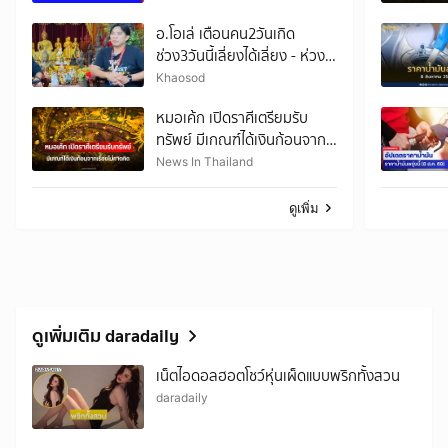
อ.โอเล่ เตือนคน2วันเกิด
ช่วง3วันนี้เลี่ยงได้เลี่ยง - ห่วง
ช่วงสิงหาไฟ ต้องระวังอะไร
Khaosod
หมอเค้ก เปิดราศีเตรียมรับ
ทรัพย์ มีเกณฑ์ได้เงินก้อนจาก
เรื่องไม่คาดคิด
News In Thailand
ดูเพิ่ม
ดูเพิ่มเติม daradaily
เน็ตไอดอลฮอตโชว์หุ่นเผ็ดแบบพริกทั้งสวน
daradaily