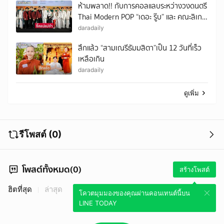
ห้ามพลาด!! กับการคอลแลบระหว่างวงดนตรี
Thai Modern POP “เดอะ รู๊บ” และ คณะลิเก
“ศรราม น้ำเพชร” ในคอนเสิร์ต – ซิตคอม
daradaily
ตอน ซี๊ดแน่แม่จ๋า
สึกแล้ว “สามเณรีธัมมสิตา”เป็น 12 วันที่เร็ว
เหลือเกิน
daradaily
ดูเพิ่ม
รีโพสต์ (0)
โพสต์ทั้งหมด(0)
สร้างโพสต์
ฮิตที่สุด
ล่าสุด
โควตมุมมองของคุณผ่านคอนเทนต์นี้บน
LINE TODAY