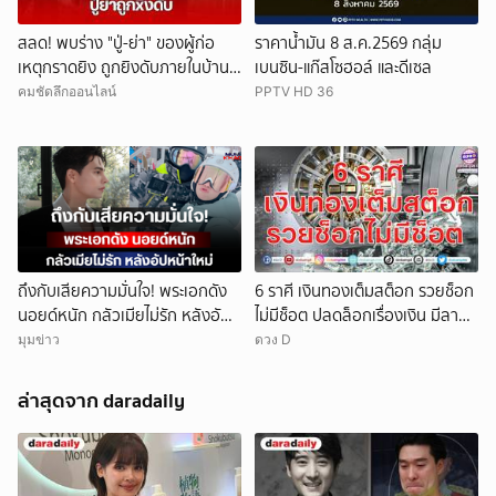
สลด! พบร่าง "ปู่-ย่า" ของผู้ก่อ
ราคาน้ำมัน 8 ส.ค.2569 กลุ่ม
เหตุกราดยิง ถูกยิงดับภายในบ้าน
เบนซิน-แก๊สโซฮอล์ และดีเซล
พัก
คมชัดลึกออนไลน์
PPTV HD 36
ถึงกับเสียความมั่นใจ! พระเอกดัง
6 ราศี เงินทองเต็มสต็อก รวยช็อก
นอยด์หนัก กลัวเมียไม่รัก หลังอัป
ไม่มีช็อต ปลดล็อกเรื่องเงิน มีลาภ
หน้าใหม่
ลอยจ่อคิว
มุมข่าว
ดวง D
ล่าสุดจาก daradaily