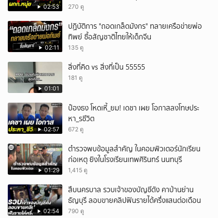
ป.ย.ป.
02:53
270 ดู
ปฏิบัติการ "ถอดเกล็ดมังกร" ทลายเครือข่ายพ่อ
ทิพย์ ซื้อสัญชาติไทยให้เด็กจีน
02:11
135 ดู
สิ่งที่คิด vs สิ่งที่เป็น 55555
181 ดู
01:01
ป๋องธง โหดเหี้_ยม! เดชา เผย โอกาสลงโทษประ
หา_รชีวิต
02:57
672 ดู
ตำรวจพบข้อมูลสำคัญ ในคอมพิวเตอร์นักเรียน
ก่อเหตุ ยิงในโรงเรียนเทพศิรินทร์ นนทบุรี
01:29
1,415 ดู
สืบนครบาล รวบเจ้าของบัญชีดัง คาบ้านย่าน
ธัญบุรี ลอบขายคลิปฟันรายได้ครึ่งแสนต่อเดือน
02:54
790 ดู