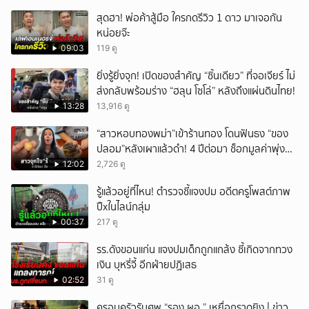
สุดฮา! พ่อค้าสู้มือ ใครกดรีวิว 1 ดาว มาเจอกัน
หน่อยจ๊ะ
09:03
119 ดู
ยิ่งรู้ยิ่งจุก! เปิดของสำคัญ “ชิ้นเดียว” ที่จอเจียร์ ไม่
ส่งกลับพร้อมร่าง “ฮลุน โซโล่” หลังถึงแผ่นดินไทย!
13:28
13,916 ดู
“สาวหอบทองพม่า”เข้าร้านทอง โดนฟันธง “ของ
ปลอม”หลังเผาแล้วดำ! 4 ปีต่อมา ช็อกมูลค่าพุ่ง
มหาศาล!
12:02
2,726 ดู
รู้แล้วอยู่ที่ไหน! ตำรวจชี้แจงปม อดีตครูโพสต์ภาพ
ปืxในไลน์กลุ่ม
00:37
217 ดู
รร.ดังขอนแก่น แจงปมเด็กถูกแกล้ง ชี้เกิดจากทวง
เงิน บุหรี่จี้ อีกฝ่ายปฏิเสธ
02:52
31 ดู
ครอบครัวรับศพ “รอง ผอ.” เหยื่อกราดยิง | ข่าว