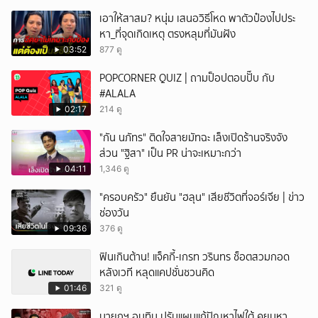
เอาให้สาสม? หนุ่ม เสนอวิธีโหด พาตัวป๋องไปประ
หา_ที่จุดเกิดเหตุ ตรงหลุมที่มันฝัง
03:52
877 ดู
POPCORNER QUIZ | ถามป็อปตอบปั๊บ กับ
#ALALA
02:17
214 ดู
"กัน นภัทร" ติดใจสายมัทฉะ เล็งเปิดร้านจริงจัง
ส่วน "ฐิสา" เป็น PR น่าจะเหมาะกว่า
04:11
1,346 ดู
"ครอบครัว" ยืนยัน "ฮลุน" เสียชีวิตที่จอร์เจีย | ข่าว
ช่องวัน
09:36
376 ดู
ฟินเกินต้าน! แจ็คกี้-เกรท วรินทร ช็อตสวมกอด
หลังเวที หลุดแคปชั่นชวนคิด
01:46
321 ดู
นายกฯ อนุทิน ปรับแผนแก้ปัญหาไฟใต้ คุยมหา