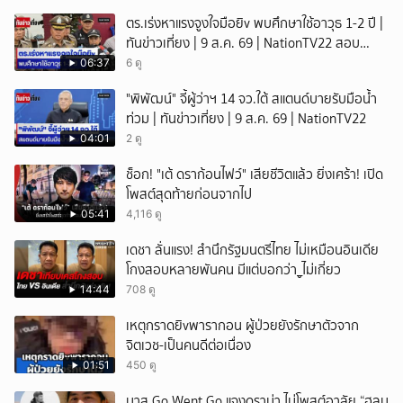
ตร.เร่งหาแรงจูงใจมือยิv พบศึกษาใช้อาวุธ 1-2 ปี |
ทันข่าวเที่ยง | 9 ส.ค. 69 | NationTV22 สอบ
พยานแล้ว 17 ปาก เร่งตรวจมือถือและหลักฐานที่
06:37
6 ดู
เกิดเหตุ พบปัจจัยหลายด้าน ทั้งครอบครัว โรงเรียน
"พิพัฒน์" จี้ผู้ว่าฯ 14 จว.ใต้ สแตนด์บายรับมือน้ำ
เพื่อน และสื่อโซเ
ท่วม | ทันข่าวเที่ยง | 9 ส.ค. 69 | NationTV22
04:01
2 ดู
ช็อก! "เต้ ดราก้อนไฟว์" เสียชีวิตแล้ว ยิ่งเศร้า! เปิด
โพสต์สุดท้ายก่อนจากไป
05:41
4,116 ดู
เดชา ลั่นแรง! สำนึกรัฐมนตรีไทย ไม่เหมือนอินเดีย
โกงสอบหลายพันคน มีแต่บอกว่า_ูไม่เกี่ยว
14:44
708 ดู
เหตุกราดยิvพารากอน ผู้ป่วยยังรักษาตัวจาก
จิตเวช-เป็นคนดีต่อเนื่อง
01:51
450 ดู
บาส Go Went Go แจงดราม่า ไม่โพสต์อาลัย “ฮลุน