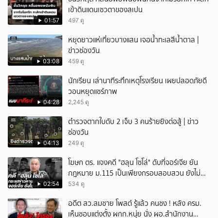
เข้าดินแดนเซวตาของสเปน
ยกเลิก
01:57
497 ดู
หยุดยาวแห่เที่ยวบางแสน เจอน้ำทะเลสีน้ำตาล |
ข่าวช่องวัน
03:08
459 ดู
นักเรียน เล่านาทีระทึกเหตุโรงเรียน เผยปลอดภัยดี
วอนหยุดแชร์ภาพ
04:28
2,245 ดู
ตำรวจตากใบดับ 2 เจ็บ 3 คนร้ายยิงต่อสู้ | ข่าว
ช่องวัน
04:13
249 ดู
โฆษก ตร. แจงคดี "ฮลุน โซโล่" ดับที่จอร์เจีย ยัน
กฎหมาย ม.115 เป็นเพียงกรอบสอบสวน ยังไม่
สรุปสาเหตุ
02:54
534 ดู
อดีต สว.สมชาย โพสต์ รู้แล้ว คนชง ! หลัง ครม.
เห็นชอบแต่งตั้ง ผกก.หนุ่ย นั่ง ผอ.สำนักงาน