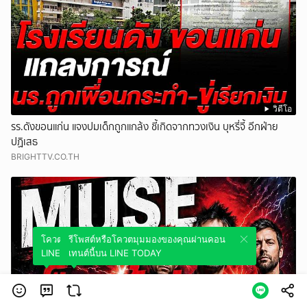
วิดีโอ
รร.ดังขอนแก่น แจงปมเด็กถูกแกล้ง ชี้เกิดจากทวงเงิน บุหรี่จี้ อีกฝ่าย
ปฏิเสธ
BRIGHTTV.CO.TH
โควตมุมมองของคุณผ่านคอนเทนต์นี้บน
รีโพสต์หรือโควตมุมมองของคุณผ่านคอน
LINE TODAY
เทนต์นี้บน LINE TODAY