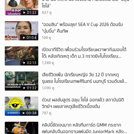
โซโล่”
01:32
637 ดู
"ออมสิน" พร้อมลุย! SEA V Cup 2026 ต้อนรับ
"บุ๋มบิ๋ม" คืนทัพ
01:04
199 ดู
เปิดนาทีชีวิต เพื่อนร่วมโรงเรียนผวาพากันมอบใต้
โต๊ะ หลังเกิดเหตุ เด็ก ม.3 กราดยิvในโรงเรียน
เทพศิรินทร์นนท์ แบบไม่เลือกหน้า เสียงปืนดังสนั่น
02:13
1,389 ดู
หวั่นไหว
เสียชีวิตเพิ่ม นักเรียนหญิง วัย 12 ปี จากเหตุ
รุนแรง ในโรงเรียนเทพศิรินทร์ นนทบุรี รวมดับแล้ว
9 ราย
01:32
1,090 ดู
ด่วน! ผลชันสูตร ฮลุน โซโล่ ออกแล้ว สถาบันนิติ
วิทย์ฯ เผยสาเหตุเสียชีวิตเบื้องต้น
00:38
787 ดู
คลิปนี้ชัดเจนมาก หลังทีมการ์ด GMM กระชาก
แฟนคลับจีนออกงานแฟนมีต JuniorMark หลัง