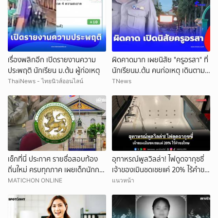
เรื่องพลิกอีก เปิดรายงานความ
ผิดคาดมาก เผยนิสัย "ครูอรสา" ที่
ประพฤติ นักเรียน ม.ต้น ผู้ก่อเหตุ
นักเรียนม.ต้น คนก่อเหตุ เดินตาม
หา
ThaiNews - ไทยนิวส์ออนไลน์
TNews
เช็กที่นี่ ประกาศ รายชื่อสอบท้อง
อุทาหรณ์พูลวิลล่า! ไฟดูดจากุซซี่
ถิ่นใหม่ ครบทุกภาค เผยเด็กนักการ
เจ้าของเมินชดเชยแค่ 20% ไร้คำขอ
เมืองดังหลุดอื้อ
โทษ
MATICHON ONLINE
แนวหน้า