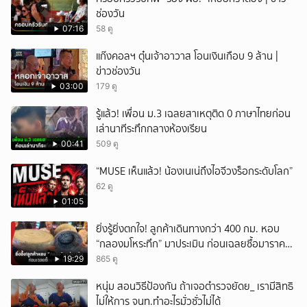
ช่องวัน
07:16
58 ดู
แก๊งคอลฯ ตุ๋นเจ้าอาวาส โอนเงินเกือบ 9 ล้าน |
ข่าวช่องวัน
03:00
179 ดู
รู้แล้ว! เพื่อน ม.3 เฉลยสาเหตุติด 0 ภาษาไทยก่อน
เล่านาทีระทึกกลางห้องเรียน
00:41
509 ดู
“MUSE เห็นแล้ว! น้องเนเน่ถึงไอจีวงร็อกระดับโลก”
62 ดู
01:05
ยิ่งรู้ยิ่งตกใจ! ลูกค้าเดินทางกว่า 400 กม. หอบ
“กลองมโหระทึก” มาประเมิน ก่อนเฉลยซื้อมาราคา
เท่าไหร่?
19:29
865 ดู
หนุ่ม สอนวิธีป้องกัน ถ้าเจอตำรวจยัดย_ เรามีสิทธิ
ไม่ให้การ จนท.ทำอะไรมั่วซั่วไม่ได้