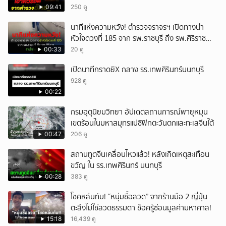
09:41
250 ดู
นาทีแห่งความหวัง! ตำรวจจราจรฯ เปิดทางนำ
หัวใจดวงที่ 185 จาก รพ.ราชบุรี ถึง รพ.ศิริราช
สำเร็จใน 48 นาที
00:33
20 ดู
เปิดนาทีกราดยิX กลาง รร.เทพศิรินทร์นนทบุรี
928 ดู
00:22
กรมอุตุนิยมวิทยา อัปเดตสถานการณ์พายุหมุน
เขตร้อนในมหาสมุทรแปซิฟิกตะวันตกและทะเลจีนใต้
00:47
206 ดู
สถานทูตจีนเคลื่อนไหวแล้ว! หลังเกิดเหตุสะเทือน
ขวัญ ใน รร.เทพศิรินทร์ นนทบุรี
00:28
383 ดู
โชคหล่นทับ! “หนุ่มซื้อลวด” จากร้านมือ 2 ญี่ปุ่น
ตะลึงไม่ใช่ลวดธรรมดา ช็อครู้ซ่อนมูลค่ามหาศาล!
15:18
16,439 ดู