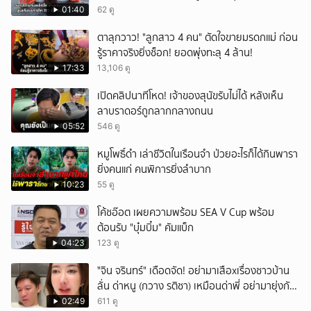
01:40
62 ดู
ตาลุกวาว! "ลูกสาว 4 คน" ตัดใจขายมรดกแม่ ก่อน
รู้ราคาจริงยิ่งช็อก! ยอดพุ่งทะลุ 4 ล้าน!
17:33
13,106 ดู
เปิดคลิปนาทีโหด! เจ้าของสุนัขรับไม่ได้ หลังเห็น
ลาบราดอร์ถูกลากกลางถนน
05:52
546 ดู
หมูโพธิ์ดำ เล่าชีวิตในเรือนจำ ป่วยอะไรก็ได้กินพารา
ยิ่งคนแก่ คนพิการยิ่งลำบาก
10:23
55 ดู
โค้ชอ๊อต เผยความพร้อม SEA V Cup พร้อม
ต้อนรับ "บุ๋มบิ๋ม" คัมแบ็ก
04:23
123 ดู
ั่"จิน จรินทร์" เดือดจัด! อย่ามาเสือxเรื่องชาวบ้าน
ลั่น ด่าหนู (กวาง รติชา) เหมือนด่าพี่ อย่ามายุ่งกับ
คนของผม จบ!!!
02:49
611 ดู