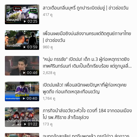
สาวเตือนกลิ่นบุหรี่ ถูกปาระเบิดข่มขู่ | ข่าวช่องวัน
417 ดู
02:25
เพื่อนเผยมือยิงบ่นส่งงานครบแต่ติดศูนย์ภาษาไทย
| ข่าวช่องวัน
03:59
960 ดู
"หนุ่ม กรรชัย" เปิดปม! เด็ก ม.3 ผู้ก่อเหตุกราดยิง
เทพศิรินทร์นนท์ เดิมเป็นเด็กเรียบร้อย แต่ถูกบูลลี่
หนัก คาดแรงกดดันสะสมกลายเป็นแรงแค้น จนก่อ
00:46
2,628 ดู
เหตุสลด
เปิดปมแล้ว! เพื่อนสนิทเผยปัญหาที่ผู้ก่อเหตุเคย
พูดถึง ก่อนเกิดเหตุสะเทือนขวัญ
00:40
1,764 ดู
ภารกิจนำส่งอวัยวะหัวใจ ดวงที่ 184 จากดอนเมือง
ไป รพ.ศิริราช สำเร็จลุล่วง
01:22
173 ดู
จบทุกข้อสงสัย! ทูตจีนพูดแล้ว กรณีข่าว ส่งอาวุธ