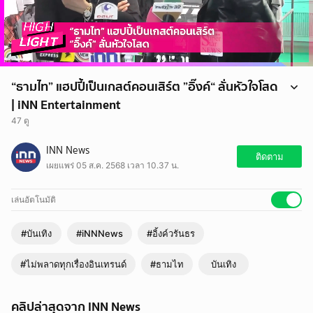
“ธามไท” แฮปปี้เป็นเกสต์คอนเสิร์ต ”อิ๊งค์“ ลั่นหัวใจโสด
| iNN Entertainment
47 ดู
นักแสดงหนุ่ม “ธามไท” แฮปปี้เป็นเกสต์คอนเสิร์ต “อิ๊งค์ วรันธร” ไม่รับค่าตัว
INN News
เผยอยากเล่นหนังอีก ยันโสดสนิท หัวใจยังว่าง ลั่นจีบได้
ติดตาม
เผยแพร่ 05 ส.ค. 2568 เวลา 10.37 น.
เล่นอัตโนมัติ
#บันเทิง
#iNNNews
#อิ้งค์วรันธร
#ไม่พลาดทุกเรื่องอินเทรนด์
#ธามไท
บันเทิง
คลิปล่าสุดจาก INN News