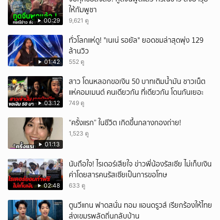
ให้กัมพูชา
00:29
9,621 ดู
ทั่วโลกแห่ดู! "เนเน่ รอยัล" ยอดชมล่าสุดพุ่ง 129
ล้านวิว
01:42
552 ดู
สาว โดนหลอกขอเงิน 50 บาทเติมน้ำมัน ชาวเน็ต
แห่คอมเมนต์ คนเดียวกัน ที่เดียวกัน โดนกันเยอะ
03:12
749 ดู
“ครั้งแรก” ในชีวิต เกิดขึ้นกลางกองถ่าย!
1,523 ดู
01:13
นับถือใจ! ไรเดอร์เสียใจ ข่าวพี่น้องรัสเซีย ไม่เก็บเงิน
ค่าโดยสารคนรัสเซียเป็นการขอโทษ
02:48
633 ดู
ตูนวีแกน ฟาดสนั่น ทอม แอนดรูวส์ เรียกร้องให้ไทย
ส่งเขมรพลัดถิ่นกลับบ้าน