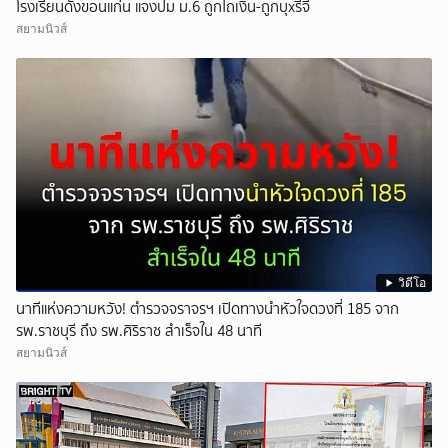
โรงเรียนดังขอนแก่น แจงปม ม.6 ถูกไถเงิน-ถูกบุxรี่จี้
สยามนิวส์
วิดีโอ
นาทีแห่งความหวัง! ตำรวจจราจรฯ เปิดทางนำหัวใจดวงที่ 185 จาก
รพ.ราชบุรี ถึง รพ.ศิริราช สำเร็จใน 48 นาที
สยามนิวส์