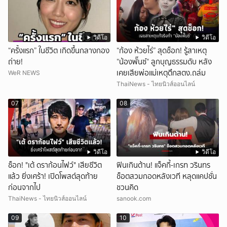
วิดีโอ
วิดีโอ
“ครั้งแรก” ในชีวิต เกิดขึ้นกลางกอง
“ก้อง ห้วยไร่” สุดช็อก! รู้สาเหตุ
ถ่าย!
“น้องพั๊นซ์“ ลูกบุญธรรมดับ หลัง
เคยเสียพ่อแม่เหตุตึกสตง.ถล่ม
WeR NEWS
ThaiNews - ไทยนิวส์ออนไลน์
07
08
วิดีโอ
วิดีโอ
ช็อก! "เต้ ดราก้อนไฟว์" เสียชีวิต
ฟินเกินต้าน! แจ็คกี้-เกรท วรินทร
แล้ว ยิ่งเศร้า! เปิดโพสต์สุดท้าย
ช็อตสวมกอดหลังเวที หลุดแคปชั่น
ก่อนจากไป
ชวนคิด
ThaiNews - ไทยนิวส์ออนไลน์
sanook.com
09
10