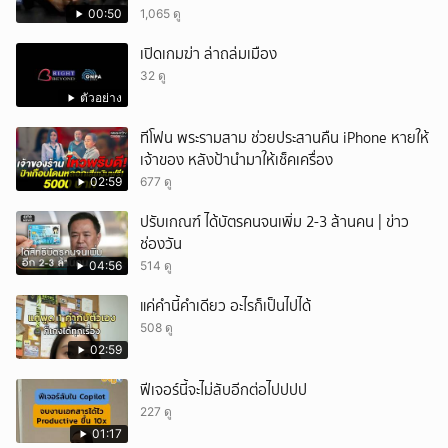
ฝ่าฝืนกติกาจองคิว
00:50
1,065 ดู
เปิดเกมฆ่า ล่าถล่มเมือง
32 ดู
ตัวอย่าง
ทีโฟน พระรามสาม ช่วยประสานคืน iPhone หายให้
เจ้าของ หลังป้านำมาให้เช็คเครื่อง
02:59
677 ดู
ปรับเกณฑ์ ได้บัตรคนจนเพิ่ม 2-3 ล้านคน | ข่าว
ช่องวัน
04:56
514 ดู
แค่คำนี้คำเดียว อะไรก็เป็นไปได้
508 ดู
02:59
ฟีเจอร์นี้จะไม่ลับอีกต่อไปปปป
227 ดู
01:17