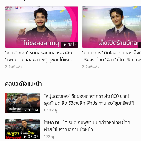
วิดีโอ
"กานต์ ทศน" รับตั้งหลักเยอะหลังเลิก
"กัน นภัทร" ติดใจสายมัทฉะ เล็งเ
"แพมมี่" ไม่ขอลงสาเหตุ คุยกันได้เหมือน
จริงจัง ส่วน "ฐิสา" เป็น PR น่าจ
เดิม
กว่า
2 วันที่แล้ว
2 วันที่แล้ว
คลิปวิดีโอแนะนำ
“หนุ่มดวงเฮง” ซื้อของเก่าจากซาเล้ง 800 บาท!
สุดท้ายตะลึง ชีวิตพลิก ฟ้าประทานเจอ“ขุมทรัพย์”!
12:04
8,102 ดู
โฆษก ทบ. โต้ รมต.กัมพูชา ปมกล่าวหาไทย ชี้อีก
ฝ่ายใช้โบราณสถานบังหน้า
03:07
172 ดู