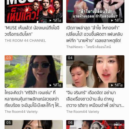
วิดีโอ
วิดีโอ
“MUSE เห็นแล้ว! น้องเนเน่ถึงไอจี
เปิดภาพล่าสุด “ลำไย ไหทองคำ”
วงร็อกระดับโลก”
เปลี่ยนไป! อวบขึ้นผิดตา แฟนคลับ
แห่ทัก “นายห้าง” เฉลยสาเหตุชัด!
THE ROOM 44 CHANNEL
ThaiNews - ไทยนิวส์ออนไลน์
03
04
วิดีโอ
วิดีโอ
ใครจะคิดว่า "ศรีริต้า เจนเซ่น" ที่
ั่"จิน จรินทร์" เดือดจัด! อย่ามา
หลายคนคุ้นภาพลักษณ์สวยสง่า
เสือxเรื่องชาวบ้าน ลั่น ด่าหนู
เรียบร้อย จะมีมุมโบ๊ะบ๊ะและโก๊ะๆ ให้ได้
(กวาง รติชา) เหมือนด่าพี่ อย่ามา
อมยิ้มเหมือนกัน งานนี้ทำเอาแฟนๆ
ยุ่งกับคนของผม จบ!!!
The Room44 Variety
The Room44 Variety
ทั้งเอ็นดูทั้งหัวเราะ
05
06