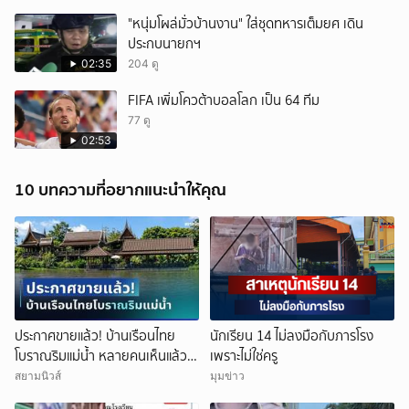
"หนุ่มโผล่มั่วบ้านงาน" ใส่ชุดทหารเต็มยศ เดิน
ประกบนายกฯ
02:35
204 ดู
FIFA เพิ่มโควต้าบอลโลก เป็น 64 ทีม
77 ดู
02:53
10 บทความที่อยากแนะนำให้คุณ
ประกาศขายแล้ว! บ้านเรือนไทย
นักเรียน 14 ไม่ลงมือกับภารโรง
โบราณริมแม่น้ำ หลายคนเห็นแล้ว
เพราะไม่ใช่ครู
จำได้ เคยเป็นฉากหนังดัง
สยามนิวส์
มุมข่าว