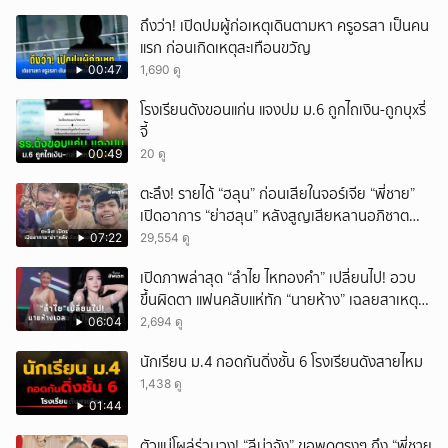
ถึงว่า! เปิดปมผู้ก่อเหตุเดินตามหา ครูอรสา เป็นคน
แรก ก่อนเกิดเหตุสะเทือนขวัญ
00:47
1,690 ดู
โรงเรียนดังขอนแก่น แจงปม ม.6 ถูกไถเงิน-ถูกบุxรี่
จี้
00:49
20 ดู
ตะลึง! รายได้ “ฮลุน” ก่อนเสียในจอร์เจีย “พี่ชาย”
เปิดอาการ “ย่าฮลุน” หลังสูญเสียหลานอภิชาต
บุตร!
07:22
29,554 ดู
เปิดภาพล่าสุด “ลำไย ไหทองคำ” เปลี่ยนไป! อวบ
ขึ้นผิดตา แฟนคลับแห่ทัก “นายห้าง” เฉลยสาเหตุ
ชัด!
06:04
2,694 ดู
นักเรียน ม.4 กอดกันดิ่งชั้น 6 โรงเรียนดังสายไหม
1,438 ดู
01:44
ตัวแม่โผล่ร่วมวง! “ลีน่าจัง” ขอพูดตรงๆ ถึง “พี่ชาย