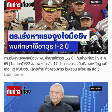
วิดีโอ
ตร.เร่งหาแรงจูงใจมือยิv พบศึกษาใช้อาวุธ 1-2 ปี | ทันข่าวเที่ยง | 9 ส.ค.
69 | NationTV22 สอบพยานแล้ว 17 ปาก เร่งตรวจมือถือและหลักฐานที่
เกิดเหตุ พบปัจจัยหลายด้าน ทั้งครอบครัว โรงเรียน เพื่อน และสื่อโซเ
Nation Online