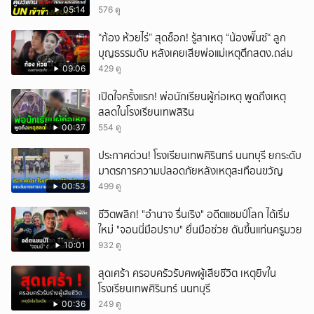
05:14
576 ดู
“ก้อง ห้วยไร่” สุดช็อก! รู้สาเหตุ “น้องพั๊นซ์“ ลูก
บุญธรรมดับ หลังเคยเสียพ่อแม่เหตุตึกสตง.ถล่ม
09:06
429 ดู
เปิดใจครั้งแรก! พ่อนักเรียนผู้ก่อเหตุ พูดถึงเหตุ
สลดในโรงเรียนเทพสิริน
00:37
554 ดู
ประกาศด่วน! โรงเรียนเทพศิรินทร์ นนทบุรี ยกระดับ
มาตรการความปลอดภัยหลังเหตุสะเทือนขวัญ
00:53
499 ดู
ชีวิตพลิก! "อำนาจ รื่นเริง" อดีตแชมป์โลก ได้เริ่ม
ใหม่ "จอนนี่มือปราบ" ยื่นมือช่วย ดันขึ้นแท่นครูมวย
10:01
932 ดู
สุดเศร้า ครอบครัวรับศwผู้เสียชีวิต เหตุยิvใน
โรงเรียนเทพศิรินทร์ นนทบุรี
00:36
249 ดู