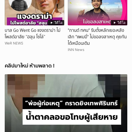
วิดีโอ
วิดีโอ
บาส Go Went Go แจงดราม่า ไม่
"กานต์ ทศน" รับตั้งหลักเยอะหลัง
โพสต์อาลัย “ฮลุน โซโล่”
เลิก "แพมมี่" ไม่ขอลงสาเหตุ คุยกัน
ได้เหมือนเดิม
WeR NEWS
INN News
คลิปมาใหม่ ห้ามพลาด !