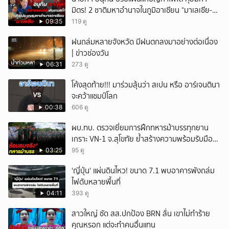
มิตร! 2 ชาติมหาอำนาจในภูมิอาเซียน “มาเลเซีย-
อินโดนีเซีย”
09:35
119 ดู
ฝนถล่มหลายจังหวัด มีฝนตกลงมาอย่างต่อเนื่อง
| ข่าวช่องวัน
06:31
273 ดู
โค้งสุดท้าย!!! มาร่วมลุ้นว่า สเปน หรือ อาร์เจนตินา
จะคว้าแชมป์โลก
00:38
606 ดู
ผบ.ทบ. ตรวจเยี่ยมการฝึกทหารม้าบรรทุกยาน
เกราะ VN-1 จ.สุโขทัย ย้ำสร้างความพร้อมรับมือ
ทุกสถานการณ์
03:25
95 ดู
'ญี่ปุ่น' แผ่นดินไหว! ขนาด 7.1 พบอาคารพังถล่ม
ไฟดับหลายพื้นที่
04:11
393 ดู
สาวใหญ่ ซัด สส.ปกป้อง BRN ลั่น เขาไม่ทำร้าย
คุณหรอก แต่จะทำคนอื่นแทน