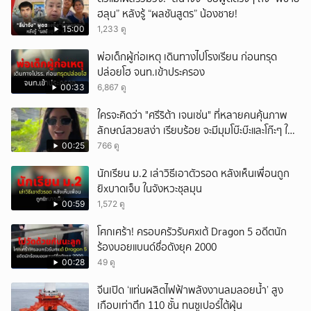
ฮลุน” หลังรู้ “ผลชันสูตร” น้องชาย!
15:00
1,233 ดู
พ่อเด็กผู้ก่อเหตุ เดินทางไปโรงเรียน ก่อนทรุด
ปล่อยโฮ จนท.เข้าประครอง
00:33
6,867 ดู
ใครจะคิดว่า "ศรีริต้า เจนเซ่น" ที่หลายคนคุ้นภาพ
ลักษณ์สวยสง่า เรียบร้อย จะมีมุมโบ๊ะบ๊ะและโก๊ะๆ ให้
ได้อมยิ้มเหมือนกัน งานนี้ทำเอาแฟนๆ ทั้งเอ็นดูทั้ง
00:25
766 ดู
หัวเราะ
นักเรียน ม.2 เล่าวิธีเอาตัวรอด หลังเห็นเพื่อนถูก
ยิxบาดเจ็บ ในจังหวะชุลมุน
00:59
1,572 ดู
โศกเศร้า! ครอบครัวรับศxเต้ Dragon 5 อดีตนัก
ร้องบอยแบนด์ชื่อดังยุค 2000
00:28
49 ดู
จีนเปิด ‘แท่นผลิตไฟฟ้าพลังงานลมลอยน้ำ’ สูง
เกือบเท่าตึก 110 ชั้น ทนซูเปอร์ไต้ฝุ่น