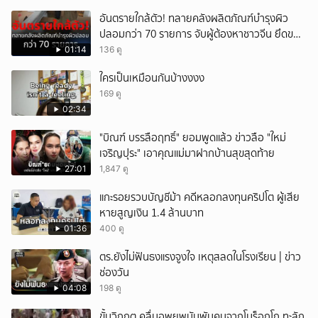
อันตรายใกล้ตัว! ทลายคลังผลิตภัณฑ์บำรุงผิว
ปลอมกว่า 70 รายการ จับผู้ต้องหาชาวจีน ยึดของ
กลางเพียบ
01:14
136 ดู
ใครเป็นเหมือนกันบ้างงงง
169 ดู
02:34
"บิณฑ์ บรรลือฤทธิ์" ยอมพูดแล้ว ข่าวลือ "ใหม่
เจริญปุระ" เอาคุณแม่มาฝากบ้านสุขสุดท้าย
27:01
1,847 ดู
แกะรอยรวบบัญชีม้า คดีหลอกลงทุนคริปโต ผู้เสีย
หายสูญเงิน 1.4 ล้านบาท
01:36
400 ดู
ตร.ยังไม่ฟันธงแรงจูงใจ เหตุสลดในโรงเรียน | ข่าว
ช่องวัน
04:08
198 ดู
ขั้นวิกฤต คลื่นอพยพนับพันคนจากโมร็อกโก ทะลัก