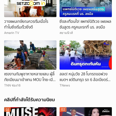
วางแผนเกษียณควรเริ่มเมื่อไร
ยิ่งสะเทือนใจ! แพทย์นิติเวช เผยผล
ทำไมยิ่งเริ่มเร็วยิ่งดี
ชันสูตร ครูคนเเรกที่ นร. ลงมือ
Amarin TV
สยามนิวส์
แรงงานกัมพูชาหายหลายแสน ผู้ลี้
สลด! หนุ่มวัย 28 โบกรถขอพ่วง
ภัยเมียนมาเข้าแทน MOU ไทย-เมีย
แบตฯ แต่ดินทรุด รถ 6 ล้อเบียดร่าง
นมาจะเปิดทางแค่ไหน
ดับ
TNN ช่อง16
TNews
คลิปที่กำลังได้รับความนิยม
01
02