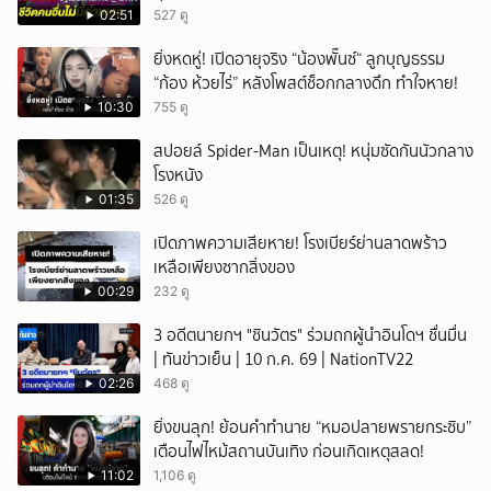
02:51
527 ดู
ยิ่งหดหู่! เปิดอายุจริง “น้องพั๊นซ์“ ลูกบุญธรรม
“ก้อง ห้วยไร่” หลังโพสต์ช็อกกลางดึก ทำใจหาย!
10:30
755 ดู
สปอยล์ Spider-Man เป็นเหตุ! หนุ่มซัดกันนัวกลาง
โรงหนัง
01:35
526 ดู
เปิดภาพความเสียหาย! โรงเบียร์ย่านลาดพร้าว
เหลือเพียงซากสิ่งของ
00:29
232 ดู
3 อดีตนายกฯ "ชินวัตร" ร่วมถกผู้นำอินโดฯ ชื่นมื่น
| ทันข่าวเย็น | 10 ก.ค. 69 | NationTV22
02:26
468 ดู
ยิ่งขนลุก! ย้อนคำทำนาย “หมอปลายพรายกระซิบ”
เตือนไฟไหม้สถานบันเทิง ก่อนเกิดเหตุสลด!
11:02
1,106 ดู