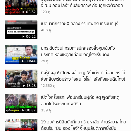
จี้ "มิน ออง ไลง์" คืนสันติภาพ ก่อนถูกหิ้วตัวออก
03:52
120 ดู
เปิดนาทีกราดยิX กลาง รร.เทพศิรินทร์นนทบุรี
406 ดู
00:22
ยกระดับด่วน! กรมการปกครองสั่งคุมเข้มทั่ว
ประเทศ หลังเหตุสะเทือนขวัญโรงเรียนดัง
00:44
79 ดู
ยิ่งรู้ยิ่งจุก! เปิดของสำคัญ “ชิ้นเดียว” ที่จอเจียร์ ไม่
ส่งกลับพร้อมร่าง “ฮลุน โซโล่” หลังถึงแผ่นดินไทย!
13:28
12,560 ดู
เปิดใจครั้งแรก! พ่อนักเรียนผู้ก่อเหตุ พูดถึงเหตุ
สลดในโรงเรียนเทพสิริน
00:37
339 ดู
19 องค์กรนิสิตนักศึกษา 3 มหาลัย ค้านรัฐบาลไทย
ต้อนรับ "มิน ออง ไลง์" จี้หนุนสันติภาพยั่งยืน