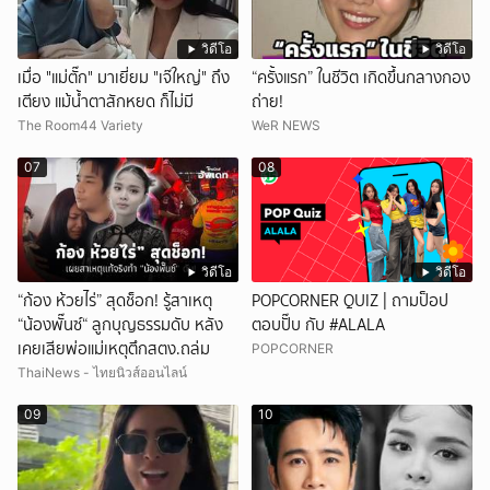
วิดีโอ
วิดีโอ
เมื่อ "แม่ตั๊ก" มาเยี่ยม "เจ๊ใหญ่" ถึง
“ครั้งแรก” ในชีวิต เกิดขึ้นกลางกอง
เตียง แม้น้ำตาสักหยด ก็ไม่มี
ถ่าย!
The Room44 Variety
WeR NEWS
07
08
วิดีโอ
วิดีโอ
“ก้อง ห้วยไร่” สุดช็อก! รู้สาเหตุ
POPCORNER QUIZ | ถามป็อป
“น้องพั๊นซ์“ ลูกบุญธรรมดับ หลัง
ตอบปั๊บ กับ #ALALA
เคยเสียพ่อแม่เหตุตึกสตง.ถล่ม
POPCORNER
ThaiNews - ไทยนิวส์ออนไลน์
09
10