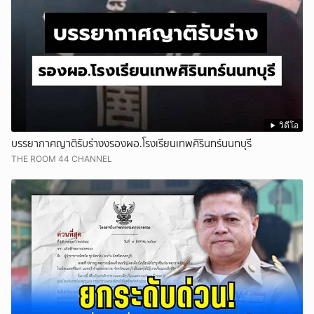
วิดีโอ
บรรยากาศญาติรับร่างงรองผอ.โรงเรียนเทพศิรินทร์นนทบุรี
THE ROOM 44 CHANNEL