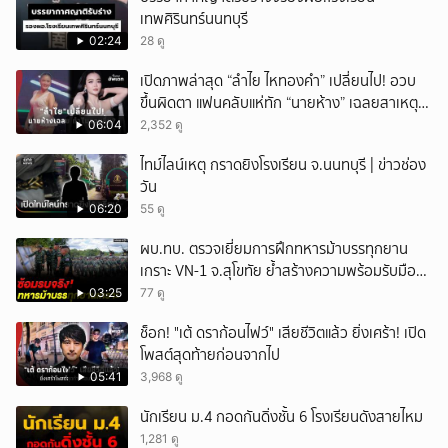
เทพศิรินทร์นนทบุรี
02:24
28 ดู
เปิดภาพล่าสุด “ลำไย ไหทองคำ” เปลี่ยนไป! อวบ
ขึ้นผิดตา แฟนคลับแห่ทัก “นายห้าง” เฉลยสาเหตุ
ชัด!
06:04
2,352 ดู
ไทม์ไลน์เหตุ กราดยิงโรงเรียน จ.นนทบุรี | ข่าวช่อง
วัน
06:20
55 ดู
ผบ.ทบ. ตรวจเยี่ยมการฝึกทหารม้าบรรทุกยาน
เกราะ VN-1 จ.สุโขทัย ย้ำสร้างความพร้อมรับมือ
ทุกสถานการณ์
03:25
77 ดู
ช็อก! "เต้ ดราก้อนไฟว์" เสียชีวิตแล้ว ยิ่งเศร้า! เปิด
โพสต์สุดท้ายก่อนจากไป
05:41
3,968 ดู
นักเรียน ม.4 กอดกันดิ่งชั้น 6 โรงเรียนดังสายไหม
1,281 ดู