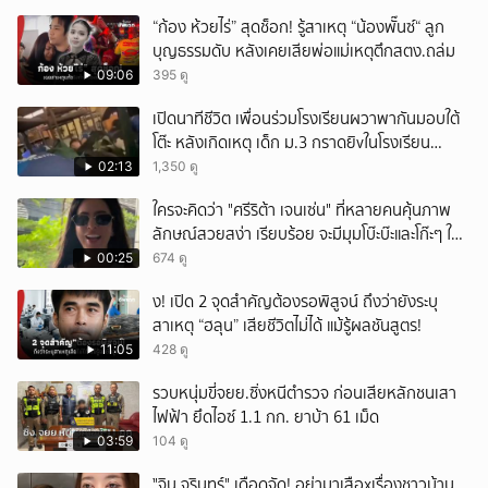
“ก้อง ห้วยไร่” สุดช็อก! รู้สาเหตุ “น้องพั๊นซ์“ ลูก
บุญธรรมดับ หลังเคยเสียพ่อแม่เหตุตึกสตง.ถล่ม
09:06
395 ดู
เปิดนาทีชีวิต เพื่อนร่วมโรงเรียนผวาพากันมอบใต้
โต๊ะ หลังเกิดเหตุ เด็ก ม.3 กราดยิvในโรงเรียน
เทพศิรินทร์นนท์ แบบไม่เลือกหน้า เสียงปืนดังสนั่น
02:13
1,350 ดู
หวั่นไหว
ใครจะคิดว่า "ศรีริต้า เจนเซ่น" ที่หลายคนคุ้นภาพ
ลักษณ์สวยสง่า เรียบร้อย จะมีมุมโบ๊ะบ๊ะและโก๊ะๆ ให้
ได้อมยิ้มเหมือนกัน งานนี้ทำเอาแฟนๆ ทั้งเอ็นดูทั้ง
00:25
674 ดู
หัวเราะ
ึ้ง! เปิด 2 จุดสำคัญต้องรอพิสูจน์ ถึงว่ายังระบุ
สาเหตุ “ฮลุน” เสียชีวิตไม่ได้ แม้รู้ผลชันสูตร!
11:05
428 ดู
รวบหนุ่มขี่จยย.ซิ่งหนีตำรวจ ก่อนเสียหลักชนเสา
ไฟฟ้า ยึดไอซ์ 1.1 กก. ยาบ้า 61 เม็ด
03:59
104 ดู
ั่"จิน จรินทร์" เดือดจัด! อย่ามาเสือxเรื่องชาวบ้าน