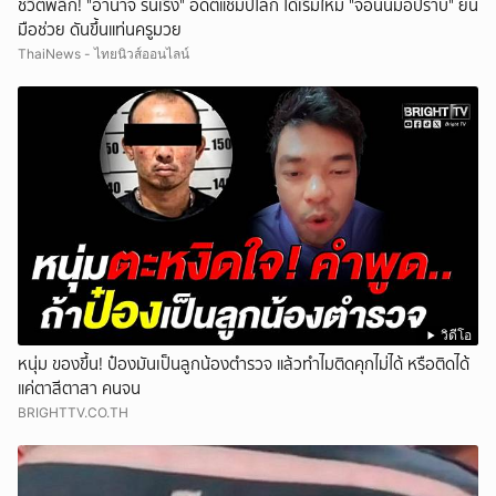
ชีวิตพลิก! "อำนาจ รื่นเริง" อดีตแชมป์โลก ได้เริ่มใหม่ "จอนนี่มือปราบ" ยื่น
มือช่วย ดันขึ้นแท่นครูมวย
ThaiNews - ไทยนิวส์ออนไลน์
วิดีโอ
หนุ่ม ของขึ้น! ป๋องมันเป็นลูกน้องตำรวจ แล้วทำไมติดคุกไม่ได้ หรือติดได้
แค่ตาสีตาสา คนจน
BRIGHTTV.CO.TH