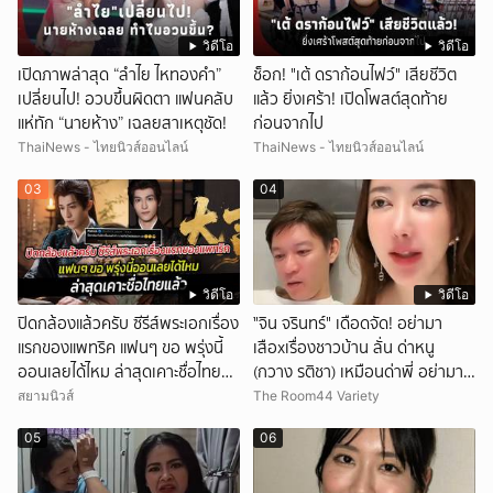
วิดีโอ
วิดีโอ
เปิดภาพล่าสุด “ลำไย ไหทองคำ”
ช็อก! "เต้ ดราก้อนไฟว์" เสียชีวิต
เปลี่ยนไป! อวบขึ้นผิดตา แฟนคลับ
แล้ว ยิ่งเศร้า! เปิดโพสต์สุดท้าย
แห่ทัก “นายห้าง” เฉลยสาเหตุชัด!
ก่อนจากไป
ThaiNews - ไทยนิวส์ออนไลน์
ThaiNews - ไทยนิวส์ออนไลน์
03
04
วิดีโอ
วิดีโอ
ปิดกล้องแล้วครับ ซีรีส์พระเอกเรื่อง
ั่"จิน จรินทร์" เดือดจัด! อย่ามา
แรกของแพทริค แฟนๆ ขอ พรุ่งนี้
เสือxเรื่องชาวบ้าน ลั่น ด่าหนู
ออนเลยได้ไหม ล่าสุดเคาะชื่อไทย
(กวาง รติชา) เหมือนด่าพี่ อย่ามา
แล้ว
ยุ่งกับคนของผม จบ!!!
สยามนิวส์
The Room44 Variety
05
06