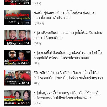
04:21
124 ดู
พ่อเด็กผู้ก่อเหตุ เดินทางไปโรงเรียน ก่อนทรุด
ปล่อยโฮ จนท.เข้าประครอง
00:33
6,342 ดู
หนุ่ม เปรียบเทียบคนลาวสอนลูกไม่ให้ขอเงิน แต่คน
เขมร แค่เห็นคนเดินมา
03:51
851 ดู
หนุ่ม ของขึ้น! ป๋องมันเป็นลูกน้องตำรวจ แล้วทำไม
ติดคุกไม่ได้ หรือติดได้แค่ตาสีตาสา คนจน
04:28
50 ดู
ชีวิตพลิก! "อำนาจ รื่นเริง" อดีตแชมป์โลก ได้เริ่ม
ใหม่ "จอนนี่มือปราบ" ยื่นมือช่วย ดันขึ้นแท่นครูมวย
10:01
98 ดู
หนุ่มใหญ่ ของขึ้น! แอนดรูวส์เรียกร้องให้เขมร ลั่น
ไม่รู้ความจริง มันไม่ได้พลัดถิ่นแต่อพยพมา
03:36
148 ดู