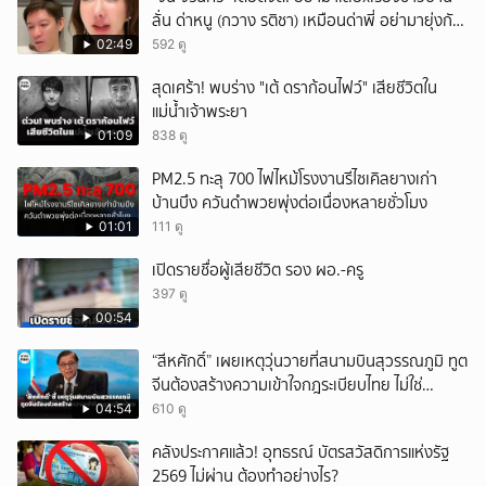
ลั่น ด่าหนู (กวาง รติชา) เหมือนด่าพี่ อย่ามายุ่งกับ
คนของผม จบ!!!
02:49
592 ดู
สุดเศร้า! พบร่าง "เต้ ดราก้อนไฟว์" เสียชีวิตใน
แม่น้ำเจ้าพระยา
01:09
838 ดู
PM2.5 ทะลุ 700 ไฟไหม้โรงงานรีไซเคิลยางเก่า
บ้านบึง ควันดำพวยพุ่งต่อเนื่องหลายชั่วโมง
01:01
111 ดู
เปิดรายชื่อผู้เสียชีวิต รอง ผอ.-ครู
397 ดู
00:54
“สีหศักดิ์” เผยเหตุวุ่นวายที่สนามบินสุวรรณภูมิ ทูต
จีนต้องสร้างความเข้าใจกฎระเบียบไทย ไม่ใช่
ปกป้องฝ่ายจีนเพียงอย่างเดียว
04:54
610 ดู
คลังประกาศแล้ว! อุทธรณ์ บัตรสวัสดิการแห่งรัฐ
2569 ไม่ผ่าน ต้องทำอย่างไร?