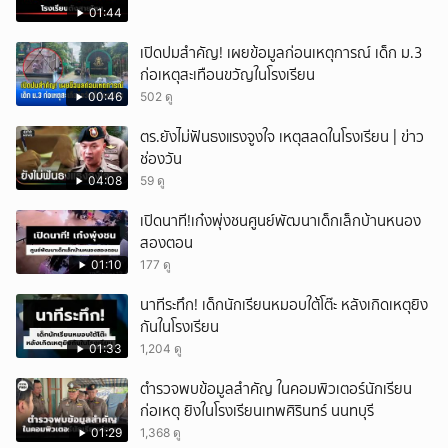
01:44
เปิดปมสำคัญ! เผยข้อมูลก่อนเหตุการณ์ เด็ก ม.3
ก่อเหตุสะเทือนขวัญในโรงเรียน
00:46
502 ดู
ตร.ยังไม่ฟันธงแรงจูงใจ เหตุสลดในโรงเรียน | ข่าว
ช่องวัน
04:08
59 ดู
เปิดนาที!เก๋งพุ่งชนศูนย์พัฒนาเด็กเล็กบ้านหนอง
สองตอน
01:10
177 ดู
นาทีระทึก! เด็กนักเรียนหมอบใต้โต๊ะ หลังเกิดเหตุยิง
กันในโรงเรียน
01:33
1,204 ดู
ตำรวจพบข้อมูลสำคัญ ในคอมพิวเตอร์นักเรียน
ก่อเหตุ ยิงในโรงเรียนเทพศิรินทร์ นนทบุรี
01:29
1,368 ดู