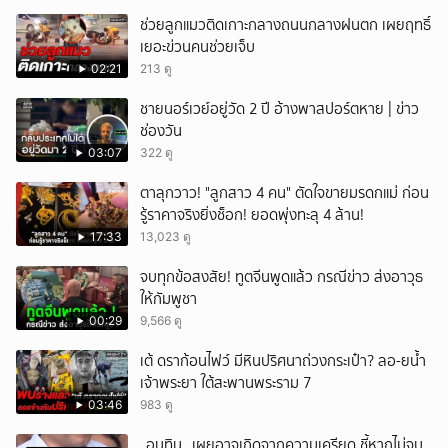
ช่วยลูกแมวติดเกาะกลางถนนกลางฝนตก เผยฤทธิ์
เยอะข่วนคนช่วยเจ็บ
02:21
213 ดู
ชายนอร์เวย์อยู่วัด 2 ปี อ้างพาสปอร์ตหาย | ข่าว
ช่องวัน
03:07
322 ดู
ตาลุกวาว! "ลูกสาว 4 คน" ตัดใจขายมรดกแม่ ก่อน
รู้ราคาจริงยิ่งช็อก! ยอดพุ่งทะลุ 4 ล้าน!
17:33
13,023 ดู
จบทุกข้อสงสัย! ทูตจีนพูดแล้ว กรณีข่าว ส่งอาวุธ
ให้กัมพูชา
00:29
9,566 ดู
เต้ ดราก้อนไฟว์ มีหินปริศนาถ่วงกระเป๋า? ลอ-ยน้ำ
เจ้าพระยา ใต้สะพานพระราม 7
03:46
983 ดู
_อนุทิน_ เผยอาจเกิดจากความเครียด ชี้หากไม่จบ