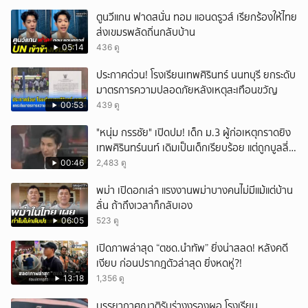
ตูนวีแกน ฟาดสนั่น ทอม แอนดรูวส์ เรียกร้องให้ไทย
ส่งเขมรพลัดถิ่นกลับบ้าน
05:14
436 ดู
ประกาศด่วน! โรงเรียนเทพศิรินทร์ นนทบุรี ยกระดับ
มาตรการความปลอดภัยหลังเหตุสะเทือนขวัญ
00:53
439 ดู
"หนุ่ม กรรชัย" เปิดปม! เด็ก ม.3 ผู้ก่อเหตุกราดยิง
เทพศิรินทร์นนท์ เดิมเป็นเด็กเรียบร้อย แต่ถูกบูลลี่
หนัก คาดแรงกดดันสะสมกลายเป็นแรงแค้น จนก่อ
00:46
2,483 ดู
เหตุสลด
พม่า เปิดอกเล่า แรงงานพม่าบางคนไม่มีแม้แต่บ้าน
ลั่น ถ้าถึงเวลาก็กลับเอง
06:05
523 ดู
เปิดภาพล่าสุด “ตชด.นำทัพ” ยิ่งน่าสลด! หลังคดี
เงียบ ก่อนปรากฎตัวล่าสุด ยิ่งหดหู่?!
13:18
1,356 ดู
บรรยากาศญาติรับร่างงรองผอ.โรงเรียน