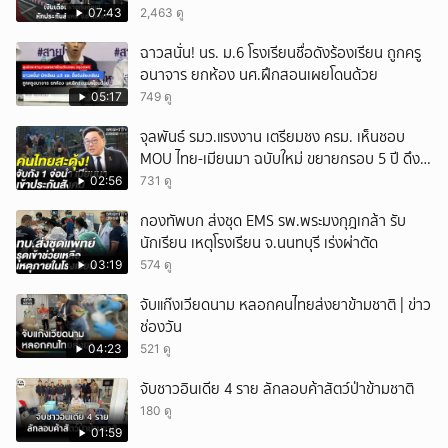
เดือนแต่ไม่ส่ง?
07:43
2,463 ดู
ฉาวสนั่น! นร. ม.6 โรงเรียนชื่อดังร้องเรียน ถูกครู
อนาจาร ยกห้อง นศ.ฝึกสอนเผยโดนด้วย
05:17
749 ดู
จุลพันธ์ รมว.แรงงาน เตรียมชง ครม. เห็นชอบ
MOU ไทย-เมียนมา ฉบับใหม่ ขยายกรอบ 5 ปี ดึง
แรงงานเข้าระบบ
02:56
731 ดู
กองทัพบก ส่งชุด EMS รพ.พระมงกุฎเกล้า รับ
นักเรียน เหตุโรงเรียน จ.นนทบุรี เร่งผ่าตัด
03:19
574 ดู
จับแก๊งเวียดนาม หลอกคนไทยส่งยาข้ามชาติ | ข่าว
ช่องวัน
04:23
521 ดู
จับชาวอินเดีย 4 ราย ลักลอบค้าสัตว์ป่าข้ามชาติ
180 ดู
01:59