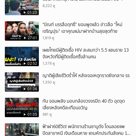
ยกเลิก
8,222 ดู
01:23
"บิณฑ์ บรรลือฤทธิ์" ยอมพูดแล้ว ข่าวลือ "ใหม่
เจริญปุระ" เอาคุณแม่มาฝากบ้านสุขสุดท้าย
27:01
1,819 ดู
เผยไทยมีผู้ติดเชื้อ HIV สะสมกว่า 5.5 แสนราย 13
จังหวัดที่มีผู้ติดเชื้อครึ่งล้านคน
02:52
1,378 ดู
ญาติผู้เสียชีวิตร่ำไห้ หลังเจอเหตุกราดยิงกลาง รร
1,350 ดู
01:36
กัน จอมพลัง มอบกล้องวงจรปิด 40 ตัว อุดจุด
เสี่ยงหลังคดีสะเทือนขวัญ
01:35
981 ดู
ฟ้าผ่า60ชีวิต! พนักงานร้านชาบูดัง โดนลอยแพ
ปิดสาขาหนี เงินเดือนหาย แถมหักประกันสังคม 11