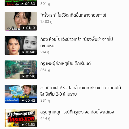
00:33
301 ดู
“ครั้งแรก” ในชีวิต เกิดขึ้นกลางกองถ่าย!
1,483 ดู
01:13
ก้อง ห้วยไร่ แจ้งข่าวเศร้า "น้องพั้นช์" จากไป
กะทันหัน
01:46
214 ดู
ครู เผยผู้ก่อเหตุเป็นเด็กเรียนดี
864 ดู
01:46
ข่าวดีมาแล้ว! รัฐปลดล็อกเกณฑ์รถเก่า คาดคนได้
สิทธิเพิ่ม 2-3 ล้านราย
00:42
331 ดู
สรุปทุกเหตุการณ์ที่ครูแดงเจอ ก่อนโพสต์แรง
444 ดู
03:50