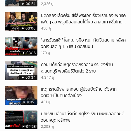
00:54
2,326 ดู
ปิดกล้องแล้วครับ ซีรีส์พระเอกเรื่องแรกของแพทริค
แฟนๆ ขอ พรุ่งนี้ออนเลยได้ไหม ล่าสุดเคาะชื่อไทย
แล้ว
03:00
450 ดู
"สารวัตรแจ๊ะ" ใส่กุญแจมือ หน.แก๊งเวียดนาม หลังค
วักเงินสด ๆ 1.5 แสน ติดสินบน
03:16
179 ดู
ด่วน! เด็กก่อเหตุกราดยิงกลาง รร. ดังย่าน
จ.นนทบุรี พบเสียชีวิตแล้ว 2 ราย
00:34
4,347 ดู
เหตุกราดยิvพารากอน ผู้ป่วยยังรักษาตัวจาก
จิตเวช-เป็นคนดีต่อเนื่อง
01:51
431 ดู
นักเรียน เล่านาทีระทึกเหตุโรงเรียน เผยปลอดภัยดี
วอนหยุดแชร์ภาพ
04:28
2,203 ดู