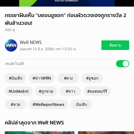
ภรรยาฝันเห็น “บยอนอูซอก” ก่อนผัวดวงเฮงถูกรางวัล 2
พันล้านวอน!
450 ดู
WeR NEWS
ติดตาม
เผยแพร่ 13 มิ.ย. 2568 เวลา 13.00 น.
เล่นอัตโนมัติ
#บันเทิง
#ข่าวWRN
#ดวง
#อูซอก
#UnMeEnt
#ถูกหวย
#ข่าว
#ลอตเตอร์รี
#หวย
#WeReportNews
บันเทิง
คลิปล่าสุดจาก WeR NEWS