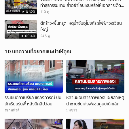
ทำธุรกรรมแทน ย้ำอย่าโอนเงินหรือให้เอกสารเด็ด
ขาด
01:23
110 ดู
ตึกร้าว-พื้นทรุด เหตุน้ำซึมอุโมงค์รถไฟฟ้าวงเวียน
ใหญ่
00:40
245 ดู
10 บทความที่อยากแนะนำให้คุณ
รร.เซนต์คาเบรียล แถลงการณ์ ปม
หลานยอมสารภาพเอง! เผยสาเหตุ
นักเรียนรุ่นพี่ หลังมีคลิปว่อน
น้าชายขับเก๋งพุ่งชนศูนย์เด็กเล็ก
สยามนิวส์
มุมข่าว