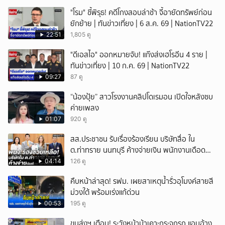
"โรม" ชี้พิรุธ! คดีโกงสอบล่าช้า จี้อายัดทรัพย์ก่อน
ยักย้าย | ทันข่าวเที่ยง | 6 ส.ค. 69 | NationTV22
22:51
1,805 ดู
"ดีเอสไอ" ออกหมายจับ! แก๊งส่งเฮโรอีน 4 ราย |
ทันข่าวเที่ยง | 10 ก.ค. 69 | NationTV22
09:27
87 ดู
“น้องปุ้ย” สาวโรงงานคลิปโดเรมอน เปิดใจหลังซบ
ค่ายเพลง
01:07
920 ดู
สส.ประชาชน รับเรื่องร้องเรียน บริษัทสื่อ ใน
ต.ท่าทราย นนทบุรี ค้างจ่ายเงิน พนักงานเดือด
ร้อนนับร้อย
04:14
126 ดู
คืบหน้าล่าสุด! รฟม. เผยสาเหตุน้ำรั่วอุโมงค์สายสี
ม่วงใต้ พร้อมเร่งแก้ด่วน
00:53
195 ดู
ขนส่งฯ เตือน! ระวังหน้าม้าเคาะกระจกรถ แอบอ้าง