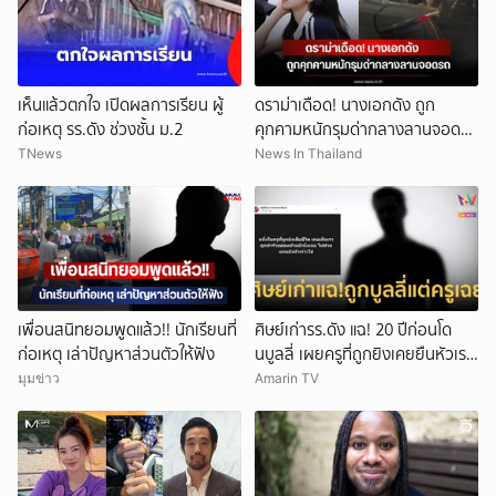
เห็นแล้วตกใจ เปิดผลการเรียน ผู้
ดราม่าเดือด! นางเอกดัง ถูก
ก่อเหตุ รร.ดัง ช่วงชั้น ม.2
คุกคามหนักรุมด่ากลางลานจอดรถ
(ข่าวต่างประเทศ)
TNews
News In Thailand
เพื่อนสนิทยอมพูดแล้ว!! นักเรียนที่
ศิษย์เก่ารร.ดัง แฉ! 20 ปีก่อนโด
ก่อเหตุ เล่าปัญหาส่วนตัวให้ฟัง
นบูลลี่ เผยครูที่ถูกยิงเคยยืนหัวเราะ
ใส่
มุมข่าว
Amarin TV