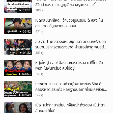
ชีวิตตัวเอง ความสูญเสียอาจรุนแรงกว่านี้
01:34
283 ดู
เปิดคลิปนาทีโหด! เจ้าของสุนัขรับไม่ได้ หลังเห็น
ลาบราดอร์ถูกลากกลางถนน
05:52
471 ดู
สืบ ตม.1 แฝงตัวจับหนุ่มยูกันดา อดีตนักฟุตบอล
รับขายบริการชายต่างชาติ ผ่านแอปหาคู่ พบอยู่
เกินกำหนดอนุญาต
01:22
281 ดู
หนุ่มใหญ่ ตอบ! ป๋องคนของตำรวจ แต่ที่โดนจับ
เพราะในพื้นที่เริ่มจะคุมไม่อยู่
03:53
182 ดู
ภาพถ่ายทางอากาศค่ายผู้อพยพเขมร Site 8
คลองหาด สระแก้ว หลักฐานประเทศไทยเคยช่วยคน
เขมร
03:49
172 ดู
เมื่อ "แม่ตั๊ก" มาเยี่ยม "เจ๊ใหญ่" ถึงเตียง แม้น้ำตา
สักหยด ก็ไม่มี