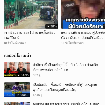
วิดีโอ
เคาะเยียวยารายละ 1 ล้าน เหตุโรงเรียน
เหตุกราดยิvพารากอน ผู้ป่วยยัง
เทพศิรินทร์
ตัวจากจิตเวช-เป็นคนดีต่อเนื่อง
18 ชั่วโมงที่ผ่านมา
18 ชั่วโมงที่ผ่านมา
คลิปวิดีโอแนะนำ
มัลลิกา เชื่อป๋องเข้าคุกได้ไม่เกิน 3 เดือน ต้องเกิด
เรื่อง เพราะมีคนกลัวมันแฉ
04:35
382 ดู
เปิดปมแล้ว! เพื่อนสนิทเผยปัญหาที่ผู้ก่อเหตุเคย
พูดถึง ก่อนเกิดเหตุสะเทือนขวัญ
00:40
1,546 ดู
อนุสรณ์ สส.พรรคประชาชน ชูจุดยืนตะโกนลั่นสภา