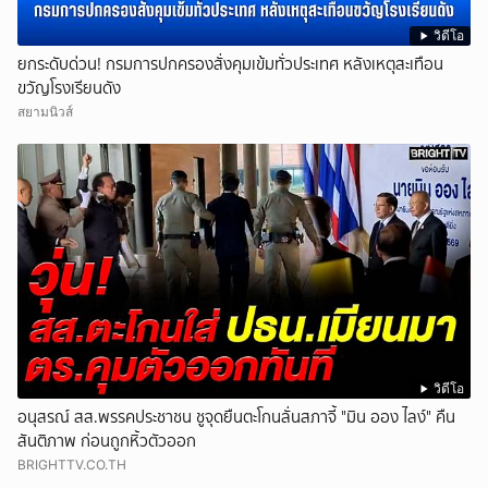
วิดีโอ
ยกระดับด่วน! กรมการปกครองสั่งคุมเข้มทั่วประเทศ หลังเหตุสะเทือน
ขวัญโรงเรียนดัง
สยามนิวส์
วิดีโอ
อนุสรณ์ สส.พรรคประชาชน ชูจุดยืนตะโกนลั่นสภาจี้ "มิน ออง ไลง์" คืน
สันติภาพ ก่อนถูกหิ้วตัวออก
BRIGHTTV.CO.TH