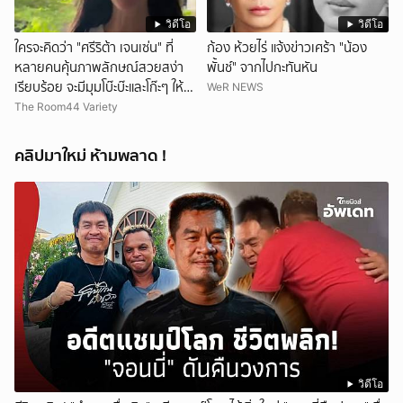
วิดีโอ
วิดีโอ
ใครจะคิดว่า "ศรีริต้า เจนเซ่น" ที่
ก้อง ห้วยไร่ แจ้งข่าวเศร้า "น้อง
หลายคนคุ้นภาพลักษณ์สวยสง่า
พั้นช์" จากไปกะทันหัน
เรียบร้อย จะมีมุมโบ๊ะบ๊ะและโก๊ะๆ ให้ได้
WeR NEWS
อมยิ้มเหมือนกัน งานนี้ทำเอาแฟนๆ
The Room44 Variety
ทั้งเอ็นดูทั้งหัวเราะ
คลิปมาใหม่ ห้ามพลาด !
วิดีโอ