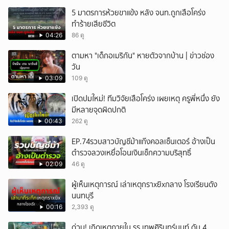
5 มาตรการห้วยขาแข้ง หลัง จนท.ถูกเสือโคร่ง
ทำร้ายเสียชีวิต
04:26
86 ดู
ตามหา "เด็กอเมริกัน" หายตัวจากบ้าน | ข่าวช่อง
วัน
03:09
109 ดู
เปิดปมใหม่! ทีมวิจัยเสือโคร่ง เผยเหตุ ครูพี่หนึ่ง ยัง
มีหลายจุดผิดปกติ
00:43
262 ดู
EP.74รวบสาวบัญชีม้าแก๊งคอลเซ็นเตอร์ อ้างเป็น
ตำรวจลวงเหยื่อโอนเงินเช็กความบริสุทธิ์
02:09
46 ดู
ผู้เห็นเหตุการณ์ เล่าเหตุกราxยิxกลาง โรงเรียนดัง
นนทบุรี
00:16
2,393 ดู
ด่วน! เกิดเหตุภายใน รร.เทพศิรินทร์นนท์ ดับ 4