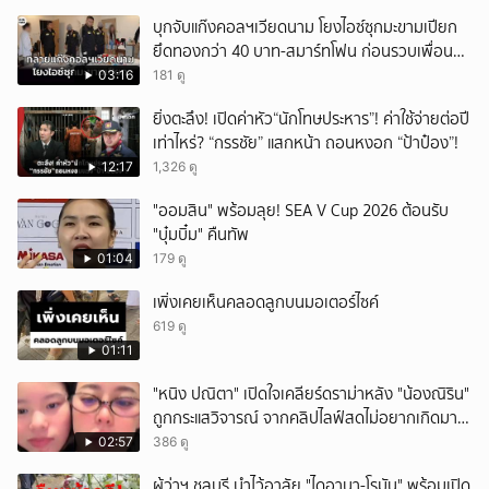
บุกจับแก๊งคอลฯเวียดนาม โยงไอซ์ซุกมะขามเปียก
ยึดทองกว่า 40 บาท-สมาร์ทโฟน ก่อนรวบเพื่อน
ร่วมทีมหอบเงิน 1.5 แสนติดสินบนคาโรงพัก
03:16
181 ดู
ยิ่งตะลึง! เปิดค่าหัว“นักโทษประหาร”! ค่าใช้จ่ายต่อปี
เท่าไหร่? “กรรชัย” แสกหน้า ถอนหงอก “ป้าป๋อง”!
12:17
1,326 ดู
"ออมสิน" พร้อมลุย! SEA V Cup 2026 ต้อนรับ
"บุ๋มบิ๋ม" คืนทัพ
01:04
179 ดู
เพิ่งเคยเห็นคลอดลูกบนมอเตอร์ไซค์
619 ดู
01:11
"หนิง ปณิตา" เปิดใจเคลียร์ดราม่าหลัง "น้องณิริน"
ถูกกระแสวิจารณ์ จากคลิปไลฟ์สดไม่อยากเกิดมา
หน้าเหมือนพ่อ
02:57
386 ดู
ผู้ว่าฯ ชลบุรี นำไว้อาลัย "ไดอานา-โรมัน" พร้อมเปิด