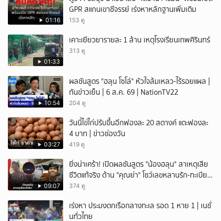
GPR สแกนเขาชีจรรย์ เร่งหาหลักฐานเพิ่มเติม
01:16
153 ดู
เคาะเยียวยารายละ 1 ล้าน เหตุโรงเรียนเทพศิรินทร์
313 ดู
01:33
ผลชันสูตร "ฮลุน โซโล่" หัวใจล้มเหลว-ไร้รอยแผล |
ทันข่าวเย็น | 6 ส.ค. 69 | NationTV22
10:54
204 ดู
วันนี้ไข่ไก่ปรับขึ้นอีกฟองละ 20 สตางค์ แตะฟองละ
4 บาท | ข่าวช่องวัน
03:27
419 ดู
ยิ่งน่าเศร้า! เปิดผลชันสูตร "น้องฮลุน" สาเหตุเสีย
ชีวิตแท้จริง ด้าน "คุณย่า" โชว์เลขหลานรัก-ทะเบียน
รถเคลื่อนร่าง!
09:07
374 ดู
เร่งหา ประมงตกเรือกลางทะเล รอด 1 หาย 1 | เนชั่
นทั่วไทย