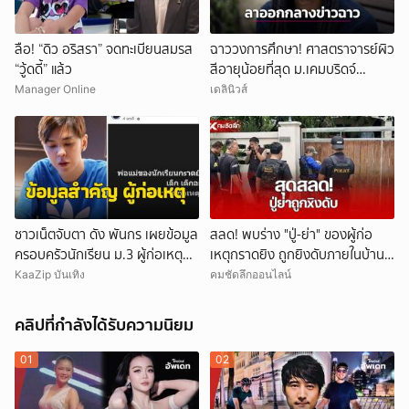
ลือ! “ดิว อริสรา” จดทะเบียนสมรส
ฉาววงการศึกษา! ศาสตราจารย์ผิว
“วู้ดดี้” แล้ว
สีอายุน้อยที่สุด ม.เคมบริดจ์
ประกาศลาออกหลังเผชิญข้อกล่าว
Manager Online
เดลินิวส์
หาคัดลอกผลงาน
ชาวเน็ตจับตา ดัง พันกร เผยข้อมูล
สลด! พบร่าง "ปู่-ย่า" ของผู้ก่อ
ครอบครัวนักเรียน ม.3 ผู้ก่อเหตุ
เหตุกราดยิง ถูกยิงดับภายในบ้าน
และที่มาอาวุธ
พัก
KaaZip บันเทิง
คมชัดลึกออนไลน์
คลิปที่กำลังได้รับความนิยม
01
02