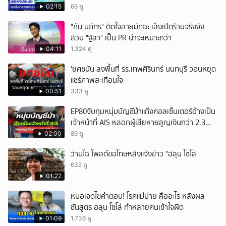
02:15
66 ดู
"กัน นภัทร" ติดใจสายมัทฉะ เล็งเปิดร้านจริงจัง
ส่วน "ฐิสา" เป็น PR น่าจะเหมาะกว่า
04:11
1,324 ดู
'ยศชนัน ลงพื้นที่ รร.เทพศิรินทร์ นนทบุรี วอนหยุด
แชร์ภาพสะเทือนใจ
00:51
333 ดู
EP80จับกุมหนุ่มบัญชีม้าแก๊งคอลเซ็นเตอร์อ้างเป็น
เจ้าหน้าที่ AIS หลอกผู้เสียหายสูญเงินกว่า 2.3
ล้านบาท
02:00
89 ดู
ว่านไฉ โพสต์ขอโทษหลังแจ้งข่าว "ฮลุน โซโล่"
632 ดู
01:22
หมอเจดไขคำตอบ! โรคแม่ม่าย คืออะไร หลังผล
ชันสูตร ฮลุน โซโล่ ทำหลายคนเข้าใจผิด
01:09
1,736 ดู