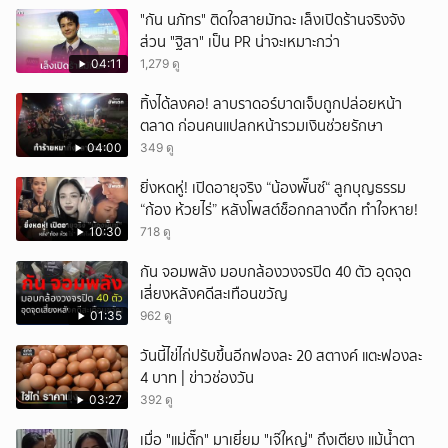
"กัน นภัทร" ติดใจสายมัทฉะ เล็งเปิดร้านจริงจัง
ส่วน "ฐิสา" เป็น PR น่าจะเหมาะกว่า
04:11
1,279 ดู
ทิ้งได้ลงคอ! ลาบราดอร์บาดเจ็บถูกปล่อยหน้า
ตลาด ก่อนคนแปลกหน้ารวมเงินช่วยรักษา
04:00
349 ดู
ยิ่งหดหู่! เปิดอายุจริง “น้องพั๊นซ์“ ลูกบุญธรรม
“ก้อง ห้วยไร่” หลังโพสต์ช็อกกลางดึก ทำใจหาย!
10:30
718 ดู
กัน จอมพลัง มอบกล้องวงจรปิด 40 ตัว อุดจุด
เสี่ยงหลังคดีสะเทือนขวัญ
01:35
962 ดู
วันนี้ไข่ไก่ปรับขึ้นอีกฟองละ 20 สตางค์ แตะฟองละ
4 บาท | ข่าวช่องวัน
03:27
392 ดู
เมื่อ "แม่ตั๊ก" มาเยี่ยม "เจ๊ใหญ่" ถึงเตียง แม้น้ำตา