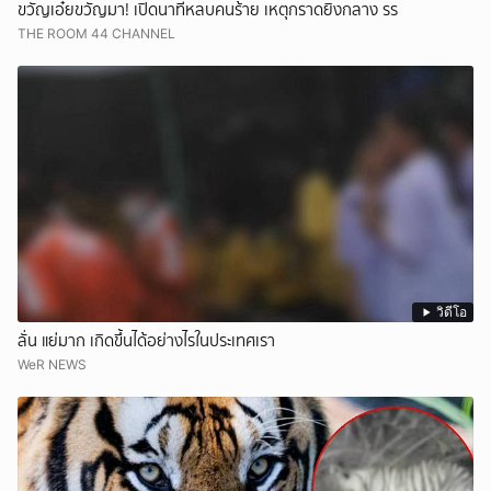
ขวัญเอ๋ยขวัญมา! เปิดนาทีหลบคนร้าย เหตุกราดยิงกลาง รร
THE ROOM 44 CHANNEL
วิดีโอ
ลั่น แย่มาก เกิดขึ้นได้อย่างไรในประเทศเรา
WeR NEWS