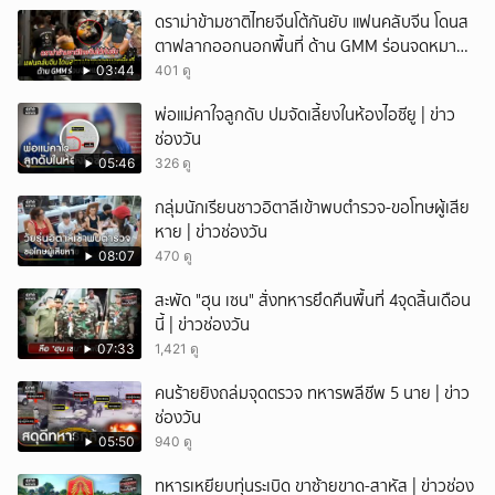
ดราม่าข้ามชาติไทยจีนโต้กันยับ แฟนคลับจีน โดนส
ตาฟลากออกนอกพื้นที่ ด้าน GMM ร่อนจดหมาย
แถลง
03:44
401 ดู
พ่อแม่คาใจลูกดับ ปมจัดเลี้ยงในห้องไอซียู | ข่าว
ช่องวัน
05:46
326 ดู
กลุ่มนักเรียนชาวอิตาลีเข้าพบตำรวจ-ขอโทษผู้เสีย
หาย | ข่าวช่องวัน
08:07
470 ดู
สะพัด "ฮุน เซน" สั่งทหารยึดคืนพื้นที่ 4จุดสิ้นเดือน
นี้ | ข่าวช่องวัน
07:33
1,421 ดู
คนร้ายยิงถล่มจุดตรวจ ทหารพลีชีพ 5 นาย | ข่าว
ช่องวัน
05:50
940 ดู
ทหารเหยียบทุ่นระเบิด ขาซ้ายขาด-สาหัส | ข่าวช่อง