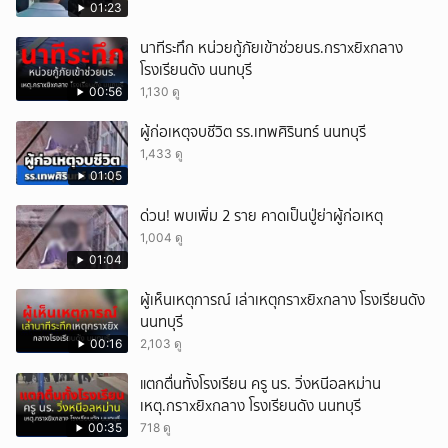
01:23
นาทีระทึก หน่วยกู้ภัยเข้าช่วยนร.กราxยิxกลาง
โรงเรียนดัง นนทบุรี
00:56
1,130 ดู
ผู้ก่อเหตุจบชีวิต รร.เทพศิรินทร์ นนทบุรี
1,433 ดู
01:05
ด่วน! พบเพิ่ม 2 ราย คาดเป็นปู่ย่าผู้ก่อเหตุ
1,004 ดู
01:04
ผู้เห็นเหตุการณ์ เล่าเหตุกราxยิxกลาง โรงเรียนดัง
นนทบุรี
00:16
2,103 ดู
แตกตื่นทั้งโรงเรียน ครู นร. วิ่งหนีอลหม่าน
เหตุ.กราxยิxกลาง โรงเรียนดัง นนทบุรี
00:35
718 ดู