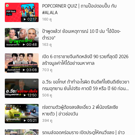
POPCORNER QUIZ | ถามป็อปตอบปั๊บ กับ
ยกเลิก
#ALALA
02:17
160 ดู
ป้าพูดแล้ว! ย้อนเหตุการณ์ 10 ปี ปม "ไอ้ป๋อง-
ตำรวจ"
00:48
163 ดู
เปิด 6 ดาราชายจีนเกิดหลังปี 90 รวยที่สุดปี 2026
สร้างมูลค่าให้ได้อย่างมหาศาล
03:08
703 ดู
อ.วีระ ขอโทษ! ถ้าทำอะไรผิด ยินดีแก้ไขยินดีเยียวยา
กรมอุทยาน ยันไปจริง คาดปี 59 หรือ ปี 60 ก่อน
ปิดให้พัก
12:50
506 ดู
เร่งตามตัวผู้ต้องสงสัยเอี่ยว 2 พี่น้องรัสเซีย
หายตัว | ข่าวช่องวัน
05:21
394 ดู
รถเมล์จอดคร่อมราง เปิดประตูให้คนวิ่งลง | ข่าว