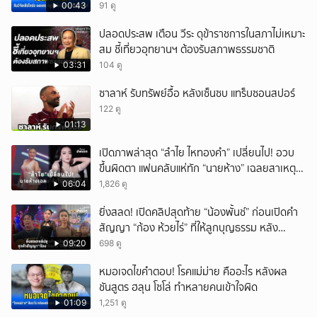
00:43
91 ดู
ปลอดประสพ เตือน วีระ ดุข้าราชการในสภาไม่เหมาะ
สม ชี้เที่ยวอุทยานฯ ต้องรับสภาพธรรมชาติ
03:31
104 ดู
ซาลาห์ รับทรัพย์อื้อ หลังเซ็นซบ แทร็บซอนสปอร์
122 ดู
01:13
เปิดภาพล่าสุด “ลำไย ไหทองคำ” เปลี่ยนไป! อวบ
ขึ้นผิดตา แฟนคลับแห่ทัก “นายห้าง” เฉลยสาเหตุ
ชัด!
06:04
1,826 ดู
ยิ่งสลด! เปิดคลิปสุดท้าย “น้องพั้นช์” ก่อนเปิดคำ
สัญญา “ก้อง ห้วยไร่” ที่ให้ลูกบุญธรรม หลัง
ลาโลก!
09:20
698 ดู
หมอเจดไขคำตอบ! โรคแม่ม่าย คืออะไร หลังผล
ชันสูตร ฮลุน โซโล่ ทำหลายคนเข้าใจผิด
01:09
1,251 ดู