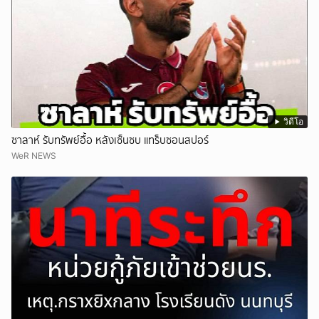
วิดีโอ
ซาลาห์ รับทรัพย์อื้อ หลังเซ็นซบ แทร็บซอนสปอร์
WeR NEWS