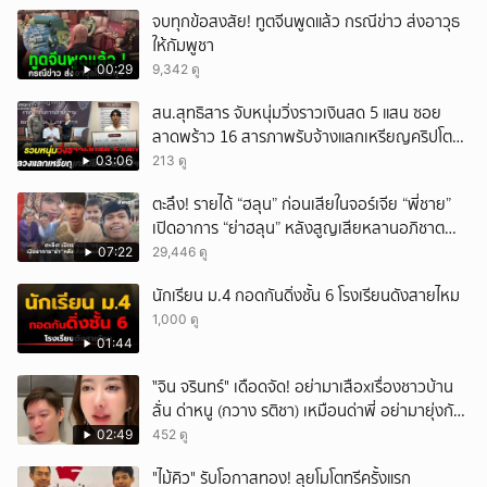
จบทุกข้อสงสัย! ทูตจีนพูดแล้ว กรณีข่าว ส่งอาวุธ
ให้กัมพูชา
00:29
9,342 ดู
สน.สุทธิสาร จับหนุ่มวิ่งราวเงินสด 5 แสน ซอย
ลาดพร้าว 16 สารภาพรับจ้างแลกเหรียญคริปโต
ผ่านแอปฯ
03:06
213 ดู
ตะลึง! รายได้ “ฮลุน” ก่อนเสียในจอร์เจีย “พี่ชาย”
เปิดอาการ “ย่าฮลุน” หลังสูญเสียหลานอภิชาต
บุตร!
07:22
29,446 ดู
นักเรียน ม.4 กอดกันดิ่งชั้น 6 โรงเรียนดังสายไหม
1,000 ดู
01:44
ั่"จิน จรินทร์" เดือดจัด! อย่ามาเสือxเรื่องชาวบ้าน
ลั่น ด่าหนู (กวาง รติชา) เหมือนด่าพี่ อย่ามายุ่งกับ
คนของผม จบ!!!
02:49
452 ดู
"ไม้คิว" รับโอกาสทอง! ลุยโมโตทรีครั้งแรก