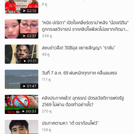
9 ดู
02:10
"หนิง ปณิตา" เปิดใจเคลียร์ดราม่าหลัง "น้องณิริน"
ถูกกระแสวิจารณ์ จากคลิปไลฟ์สดไม่อยากเกิดมา
หน้าเหมือนพ่อ
02:57
336 ดู
สยบข่าวลือ! วินิซิอุส ขยายสัญญา “ราชัน”
48 ดู
01:21
วันที่ 7 ส.ค. 69 ฝนหนักทุกภาค คลื่นลมแรง
117 ดู
01:47
คลังประกาศแล้ว! อุทธรณ์ บัตรสวัสดิการแห่งรัฐ
2569 ไม่ผ่าน ต้องทำอย่างไร?
00:33
270 ดู
ประกาศตามหา “เต้ ดราก้อนไฟว์”
129 ดู