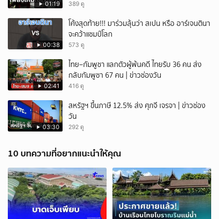
จ.นนทบุรี
01:19
389 ดู
โค้งสุดท้าย!!! มาร่วมลุ้นว่า สเปน หรือ อาร์เจนตินา
จะคว้าแชมป์โลก
00:38
573 ดู
ไทย–กัมพูชา แลกตัวผู้พ้นคดี ไทยรับ 36 คน ส่ง
กลับกัมพูชา 67 คน | ข่าวช่องวัน
02:41
416 ดู
สหรัฐฯ ขึ้นภาษี 12.5% ส่ง ศุภจี เจรจา | ข่าวช่อง
วัน
03:30
292 ดู
10 บทความที่อยากแนะนำให้คุณ