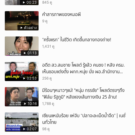
00:23
845 ดู
คำสารภาพของหมอผี
9 ดู
ตัวอย่าง
“ครั้งแรก” ในชีวิต เกิดขึ้นกลางกองถ่าย!
1,431 ดู
01:13
อดีต สว.สมชาย โพสต์ รู้แล้ว คนชง ! หลัง ครม.
เห็นชอบแต่งตั้ง ผกก.หนุ่ย นั่ง ผอ.สำนักงาน
ป.ย.ป.
02:53
256 ดู
มีร้อนๆหนาวๆแน่! "หนุ่ม กรรชัย" โพสต์ตรงๆถึง
"ฟิล์ม รัฐภูมิ" หลังแจงเส้นทางเงิน 25 ล้าน!
10:16
1,788 ดู
เซียนแหนับร้อย แห่จับ “ปลาจะละเม็ดน้ำจืด” | เนชั่
นทั่วไทย
02:07
98 ดู