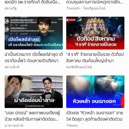
แอดมิต รพ.ราชทัณฑ์ ตัดชิ้นเนื้อ
ควบคุมสถานการณ์เหตุกราดยิง
หัว-กระเพาะ รอฟังผลตรวจ
โรงเรียนเทพศิรินทร์ นนทบุรี
สยามรัฐ
Thairath - ไทยรัฐออนไลน์
น่าเป็นห่วงมาก! เปิดโพสต์ล่าสุด เต้
"4 ราศี" ร้ายกลายเป็นรวย ตัวท็อป
ดราก้อนไฟว์ ก่อนหายตัวปริศนา
สิงหาคม เงินก้อนใหญ่เข้ามา
สยามนิวส์
คมชัดลึกออนไลน์
"บอย ปกรณ์" เผยภาพบนเตียงผู้
เปิดเคส "หิวเหล้า จนเขางอก" ชาย
ป่วย หลังเข้ารับการผ่าตัดต่อม
54 ติดสุรา สุดท้ายต้องผ่าตัดด่วน
น้ำลาย หมอสั่งพักยาว 2 อาทิตย์
มาดามเม้าท์
TNews