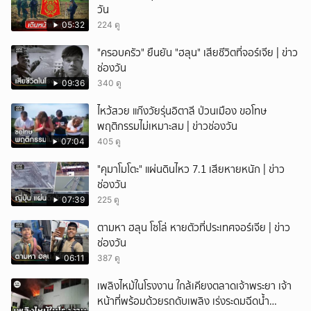
วัน
05:32
224 ดู
"ครอบครัว" ยืนยัน "ฮลุน" เสียชีวิตที่จอร์เจีย | ข่าว
ช่องวัน
09:36
340 ดู
ไหว้สวย แก๊งวัยรุ่นอิตาลี ป่วนเมือง ขอโทษ
พฤติกรรมไม่เหมาะสม | ข่าวช่องวัน
07:04
405 ดู
"คุมาโมโตะ" แผ่นดินไหว 7.1 เสียหายหนัก | ข่าว
ช่องวัน
07:39
225 ดู
ตามหา ฮลุน โซโล่ หายตัวที่ประเทศจอร์เจีย | ข่าว
ช่องวัน
06:11
387 ดู
เพลิงไหม้ในโรงงาน ใกล้เคียงตลาดเจ้าพระยา เจ้า
หน้าที่พร้อมด้วยรถดับเพลิง เร่งระดมฉีดน้ำ