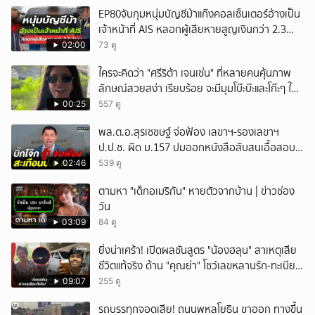
EP80จับกุมหนุ่มบัญชีม้าแก๊งคอลเซ็นเตอร์อ้างเป็น
เจ้าหน้าที่ AIS หลอกผู้เสียหายสูญเงินกว่า 2.3
ล้านบาท
02:00
73 ดู
ใครจะคิดว่า "ศรีริต้า เจนเซ่น" ที่หลายคนคุ้นภาพ
ลักษณ์สวยสง่า เรียบร้อย จะมีมุมโบ๊ะบ๊ะและโก๊ะๆ ให้
ได้อมยิ้มเหมือนกัน งานนี้ทำเอาแฟนๆ ทั้งเอ็นดูทั้ง
00:25
557 ดู
หัวเราะ
พล.ต.อ.สุรเชชษฐ์ จ่อฟ้อง เลขาฯ-รองเลขาฯ
ป.ป.ช. ผิด ม.157 ปมออกหนังสือสับสนเอื้อสอบ
คดีซ้ำซ้อน
02:46
539 ดู
ตามหา "เด็กอเมริกัน" หายตัวจากบ้าน | ข่าวช่อง
วัน
03:09
84 ดู
ยิ่งน่าเศร้า! เปิดผลชันสูตร "น้องฮลุน" สาเหตุเสีย
ชีวิตแท้จริง ด้าน "คุณย่า" โชว์เลขหลานรัก-ทะเบียน
รถเคลื่อนร่าง!
09:07
255 ดู
รถบรรทุกจอดเสีย! ถนนพหลโยธิน ขาออก ทางขึ้น