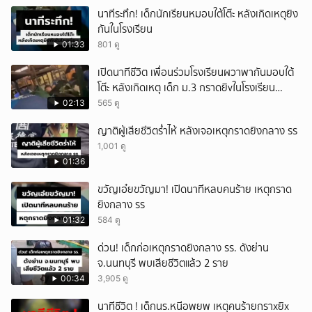
นาทีระทึก! เด็กนักเรียนหมอบใต้โต๊ะ หลังเกิดเหตุยิง
กันในโรงเรียน
01:33
801 ดู
เปิดนาทีชีวิต เพื่อนร่วมโรงเรียนผวาพากันมอบใต้
โต๊ะ หลังเกิดเหตุ เด็ก ม.3 กราดยิvในโรงเรียน
เทพศิรินทร์นนท์ แบบไม่เลือกหน้า เสียงปืนดังสนั่น
02:13
565 ดู
หวั่นไหว
ญาติผู้เสียชีวิตร่ำไห้ หลังเจอเหตุกราดยิงกลาง รร
1,001 ดู
01:36
ขวัญเอ๋ยขวัญมา! เปิดนาทีหลบคนร้าย เหตุกราด
ยิงกลาง รร
01:32
584 ดู
ด่วน! เด็กก่อเหตุกราดยิงกลาง รร. ดังย่าน
จ.นนทบุรี พบเสียชีวิตแล้ว 2 ราย
00:34
3,905 ดู
นาทีชีวิต ! เด็กนร.หนีอพยพ เหตุคนร้ายกราxยิx