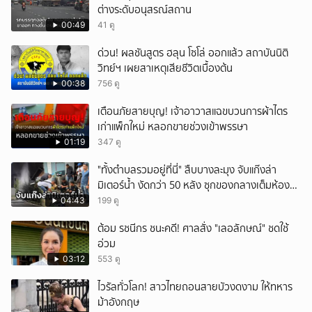
ต่างระดับอนุสรณ์สถาน
00:49
41 ดู
ด่วน! ผลชันสูตร ฮลุน โซโล่ ออกแล้ว สถาบันนิติ
วิทย์ฯ เผยสาเหตุเสียชีวิตเบื้องต้น
00:38
756 ดู
เตือนภัยสายบุญ! เจ้าอาวาสแฉขบวนการผ้าไตร
เก่าแพ็กใหม่ หลอกขายช่วงเข้าพรรษา
01:19
347 ดู
"ทั้งตำบลรวมอยู่ที่นี่" สืบบางละมุง จับแก๊งล่า
มิเตอร์น้ำ งัดกว่า 50 หลัง ซุกของกลางเต็มห้อง
สารภาพขายหาเงินซื้อยา จ.ชลบุรี
04:43
199 ดู
ต้อม รชนีกร ชนะคดี! ศาลสั่ง "เลอลักษณ์" ชดใช้
อ่วม
03:12
553 ดู
ไวรัลทั่วโลก! สาวไทยถอนสายบัวงดงาม ให้ทหาร
ม้าอังกฤษ