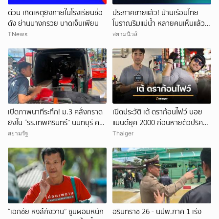
ด่วน เกิดเหตุยิงภายในโรงเรียนชื่อ
ประกาศขายแล้ว! บ้านเรือนไทย
ดัง ย่านบางกรวย บาดเจ็บเพียบ
โบราณริมแม่น้ำ หลายคนเห็นแล้ว
จำได้ เคยเป็นฉากหนังดัง
TNews
สยามนิวส์
เปิดภาพนาทีระทึก! ม.3 คลั่งกราด
เปิดประวัติ เต้ ดราก้อนไฟว์ บอย
ยิงใน “รร.เทพศิรินทร์” นนทบุรี ครู
แบนด์ยุค 2000 ก่อนหายตัวปริศนา
ดับ 2 บาดเจ็บกว่า 20 ราย ก่อนยิง
เกิดอะไรขึ้น
สยามรัฐ
Thaiger
ตัวเองเสียชีวิตหน้าห้องเรียน
“เอกชัย หงส์กังวาน” ซูบผอมหนัก
อรินทราช 26 - นปพ.ภาค 1 เร่ง