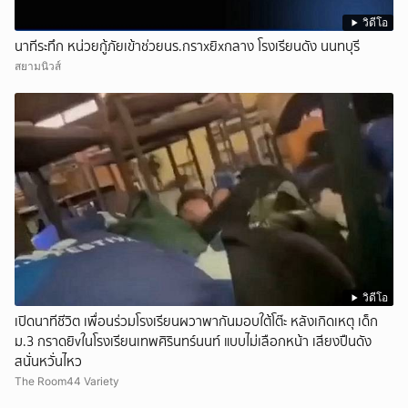
วิดีโอ
นาทีระทึก หน่วยกู้ภัยเข้าช่วยนร.กราxยิxกลาง โรงเรียนดัง นนทบุรี
สยามนิวส์
วิดีโอ
เปิดนาทีชีวิต เพื่อนร่วมโรงเรียนผวาพากันมอบใต้โต๊ะ หลังเกิดเหตุ เด็ก
ม.3 กราดยิvในโรงเรียนเทพศิรินทร์นนท์ แบบไม่เลือกหน้า เสียงปืนดัง
สนั่นหวั่นไหว
The Room44 Variety