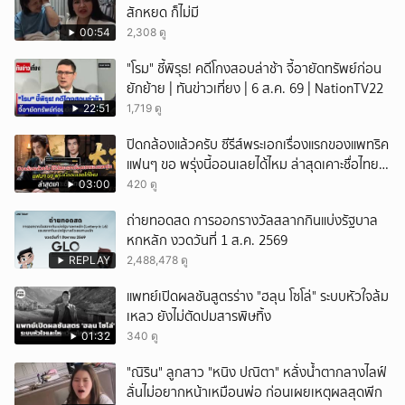
สักหยด ก็ไม่มี
00:54
2,308 ดู
"โรม" ชี้พิรุธ! คดีโกงสอบล่าช้า จี้อายัดทรัพย์ก่อน
ยักย้าย | ทันข่าวเที่ยง | 6 ส.ค. 69 | NationTV22
22:51
1,719 ดู
ปิดกล้องแล้วครับ ซีรีส์พระเอกเรื่องแรกของแพทริค
แฟนๆ ขอ พรุ่งนี้ออนเลยได้ไหม ล่าสุดเคาะชื่อไทย
แล้ว
03:00
420 ดู
ถ่ายทอดสด การออกรางวัลสลากกินแบ่งรัฐบาล
หกหลัก งวดวันที่ 1 ส.ค. 2569
REPLAY
2,488,478 ดู
แพทย์เปิดผลชันสูตรร่าง "ฮลุน โซโล่" ระบบหัวใจล้ม
เหลว ยังไม่ตัดปมสารพิษทิ้ง
01:32
340 ดู
"ณิริน" ลูกสาว "หนิง ปณิตา" หลั่งน้ำตากลางไลฟ์
ลั่นไม่อยากหน้าเหมือนพ่อ ก่อนเผยเหตุผลสุดพีก