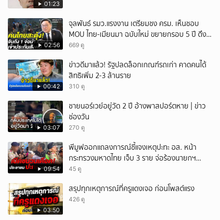
01:23
จุลพันธ์ รมว.แรงงาน เตรียมชง ครม. เห็นชอบ
MOU ไทย-เมียนมา ฉบับใหม่ ขยายกรอบ 5 ปี ดึง
แรงงานเข้าระบบ
02:56
669 ดู
ข่าวดีมาแล้ว! รัฐปลดล็อกเกณฑ์รถเก่า คาดคนได้
สิทธิเพิ่ม 2-3 ล้านราย
00:42
310 ดู
ชายนอร์เวย์อยู่วัด 2 ปี อ้างพาสปอร์ตหาย | ข่าว
ช่องวัน
03:07
270 ดู
พีมูฟออกแถลงการณ์ชี้แจงเหตุปะทะ อส. หน้า
กระทรวงมหาดไทย เจ็บ 3 ราย จ่อร้องนายกฯ
ตรวจสอบ
09:54
45 ดู
สรุปทุกเหตุการณ์ที่ครูแดงเจอ ก่อนโพสต์แรง
426 ดู
03:50