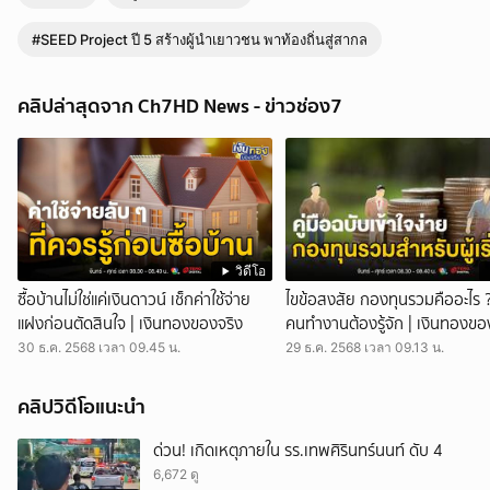
สำนักงานสลากกินแบ่งรัฐบาล เปิดตัว SEED Project ปี 5 | ประเด็นเด็ด 7 สี
#SEED Project ปี 5 สร้างผู้นำเยาวชน พาท้องถิ่นสู่สากล
ประเด็นเด็ด 7 สี - สำนักงานสลากกินแบ่งรัฐบาล เล็งเห็นความสำคัญของ
เยาวชนสานต่อโครงการ SEED Project ต่อเนื่องเป็นปีที่ 5 สร้างเยาวชนให้
รู้จักการเป็นผู้นำที่ดี ช่วยพัฒนาท้องถิ่นสู่ระดับสากล สำนักงานสลากกินแบ่ง
คลิปล่าสุดจาก Ch7HD News - ข่าวช่อง7
รัฐบาล นำโดย พันโท หนุน ศันสนาคม ผู้อำนวยการสำนักงานสลากกินแบ่ง
รัฐบาล ร่วมกับ มูลนิธินักศึกษา สถาบันพระปกเกล้าเพื่อสังคม และเครือข่าย
เยาวชน SEED Thailand เปิดตัวโครงการ SEED Project ปี 5 ภายใต้
แนวคิด สร้างผู้นำเยาวชนพาท้องถิ่นสู่สากล ได้รับเกียรติจาก ศาสตราจารย์
กิตติคุณ ดร.บวรศักดิ์ อุวรรณโณประธานมูลนิธินักศึกษาสถาบันพระปกเกล้า
เพื่อสังคม ร่วมปาฐกถาพิเศษในหัวข้อ พลังเยาวชนพาท้องถิ่นสู่สากล ย้ำถึง
ความสำคัญของ เยาวชนที่เห็นคุณค่าบ้านเกิด และมีความพร้อมสื่อสารสู่
โลกกว้าง นอกจากนี้ ยังมีการเสวนา ในหัวข้อ เยาวชนรุ่นใหม่ สู่งการลงมือ
วิดีโอ
ทำที่มีผลกระทบจริง โดยตัวแทนเยาวชน SEED Thailand บอกเล่าเรื่องราว
ซื้อบ้านไม่ใช่แค่เงินดาวน์ เช็กค่าใช้จ่าย
ไขข้อสงสัย กองทุนรวมคืออะไร 
ประสบการณ์จริงจากการทำโครงการในพื้นที่ นับเป็นอีกหนึ่งบทบาทสำคัญ
แฝงก่อนตัดสินใจ | เงินทองของจริง
คนทำงานต้องรู้จัก | เงินทองขอ
ของสำนักงานสลากกินแบ่งรัฐบาลในการส่งเสริมสังคมไทยให้ก้าวสู่อนาคต
ผ่านการลงทุนกับคนรุ่นใหม่ ที่มีพลัง ศักยภาพ และความตั้งใจ เปลี่ยนแปลง
30 ธ.ค. 2568 เวลา 09.45 น.
29 ธ.ค. 2568 เวลา 09.13 น.
ประเทศจากฐานรากต่อไป กดติดตามช่อง CH7HD News ได้ที่ :
https://cutt.ly/YTch7hdnews ติดตามข่าวสารเพิ่มเติมได้ที่ :
คลิปวิดีโอแนะนำ
https://news.ch7.com #ประเด็นเด็ด7สี #ข่าวช่อง7 #CH7HDNEWS
ติดตาม CH7HD News และ TERO Digital ได้ที่ :
ด่วน! เกิดเหตุภายใน รร.เทพศิรินทร์นนท์ ดับ 4
https://linktr.ee/ch7hdnews_tero
6,672 ดู