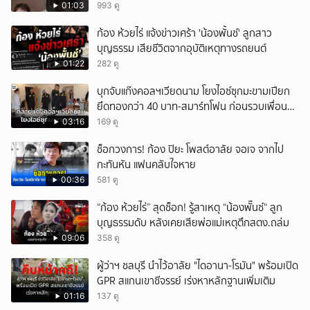
01:03
993 ดู
ก้อง ห้วยไร่ แจ้งข่าวเศร้า 'น้องพั้นช์' ลูกสาว
บุญธรรม เสียชีวิตจากอุบัติเหตุทางรถยนต์
01:22
282 ดู
บุกจับแก๊งคอลฯเวียดนาม โยงไอซ์ซุกมะขามเปียก
ยึดทองกว่า 40 บาท-สมาร์ทโฟน ก่อนรวบเพื่อน
ร่วมทีมหอบเงิน 1.5 แสนติดสินบนคาโรงพัก
03:16
169 ดู
ช็อกวงการ! ก้อง ปิยะ โพสต์อาลัย จอเจ จากไป
กะทันหัน แฟนคลับใจหาย
00:36
581 ดู
“ก้อง ห้วยไร่” สุดช็อก! รู้สาเหตุ “น้องพั๊นซ์“ ลูก
บุญธรรมดับ หลังเคยเสียพ่อแม่เหตุตึกสตง.ถล่ม
09:06
358 ดู
ผู้ว่าฯ ชลบุรี นำไว้อาลัย "ไดอานา-โรมัน" พร้อมเปิด
GPR สแกนเขาชีจรรย์ เร่งหาหลักฐานเพิ่มเติม
01:16
137 ดู