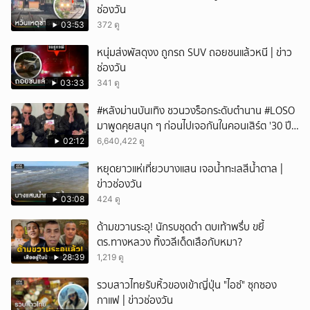
ช่องวัน
03:53
372 ดู
หนุ่มส่งพัสดุงง ถูกรถ SUV ถอยชนแล้วหนี | ข่าว
ช่องวัน
03:33
341 ดู
#หลังม่านบันเทิง ชวนวงร็อกระดับตำนาน #LOSO
มาพูดคุยสนุก ๆ ก่อนไปเจอกันในคอนเสิร์ต '30 ปี
LOSO นานเท่าไรก็รอ'
02:12
6,640,422 ดู
หยุดยาวแห่เที่ยวบางแสน เจอน้ำทะเลสีน้ำตาล |
ข่าวช่องวัน
03:08
424 ดู
ด้ามขวานระอุ! นักรบชุดดำ ตบเท้าพรึ่บ ขยี้
ตร.ทางหลวง ทิ้งวลีเด็ดเสือกับหมา?
28:39
1,219 ดู
รวบสาวไทยรับหิ้วของเข้าญี่ปุ่น "ไอซ์" ซุกซอง
กาแฟ | ข่าวช่องวัน