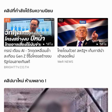
คลิปที่กำลังได้รับความนิยม
01
02
วิดีโอ
วิดีโอ
กรณ์ เตือน AI - วิกฤตเหลื่อมล้ำ
ไทยโดนด้วย! สหรัฐฯ เก็บภาษีนำ
สะเทือน Gen Z จี้รื้อโครงสร้างงบ
เข้าลอตใหม่
รัฐก่อนสายเกินแก้
WeR NEWS
BRIGHTTV.CO.TH
คลิปมาใหม่ ห้ามพลาด !