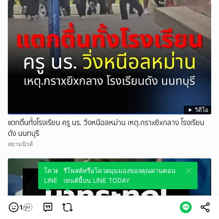
วิดีโอ
แตกตื่นทั้งโรงเรียน ครู นร. วิ่งหนีอลหม่าน เหตุ.กราxยิxกลาง โรงเรียน
ดัง นนทบุรี
สยามนิวส์
โควตมุมมองของคุณผ่านคอนเทนต์นี้บน
รีโพสต์หรือโควตมุมมองของคุณผ่านคอน
LINE TODAY
เทนต์นี้บน LINE TODAY
1