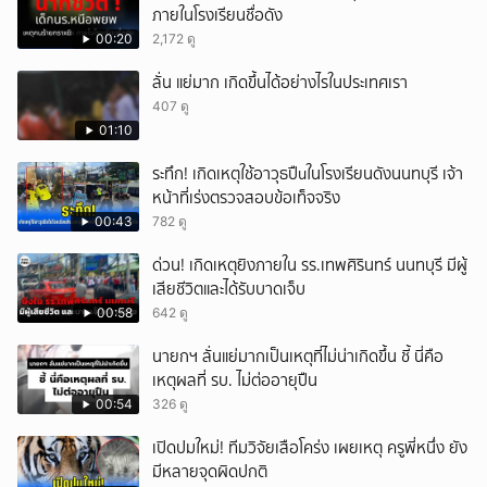
ภายในโรงเรียนชื่อดัง
00:20
2,172 ดู
ลั่น แย่มาก เกิดขึ้นได้อย่างไรในประเทศเรา
407 ดู
01:10
ระทึก! เกิดเหตุใช้อาวุธปืuในโรงเรียนดังนนทบุรี เจ้า
หน้าที่เร่งตรวจสอบข้อเท็จจริง
00:43
782 ดู
ด่วน! เกิดเหตุยิงภายใน รร.เทพศิรินทร์ นนทบุรี มีผู้
เสียชีวิตและได้รับบาดเจ็บ
00:58
642 ดู
นายกฯ ลั่นแย่มากเป็นเหตุที่ไม่น่าเกิดขึ้น ชี้ นี่คือ
เหตุผลที่ รบ. ไม่ต่ออายุปืน
00:54
326 ดู
เปิดปมใหม่! ทีมวิจัยเสือโคร่ง เผยเหตุ ครูพี่หนึ่ง ยัง
มีหลายจุดผิดปกติ