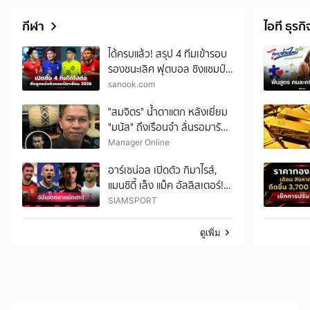
กีฬา
ไอที ธุรกิ
ได้ครบแล้ว! สรุป 4 ทีมเข้ารอบ
รองชนะเลิศ ฟุตบอล ชิงแชมป์
อาเซียน 2026
sanook.com
"สมจิตร" น้ำตาแตก หลังเยี่ยม
"มนัส" ถึงเรือนจำ ลั่นรอมารับ
กลับบ้าน พร้อมพาเริ่มชีวิตใหม่
Manager Online
อาร์เซน่อล เปิดตัว กิมาไรส์,
แมนซิตี้ เล็ง แม็ค อัลลิสเตอร์!
อัปเดตตลาดนักเตะ 9 ส.ค.
SIAMSPORT
ดูเพิ่ม