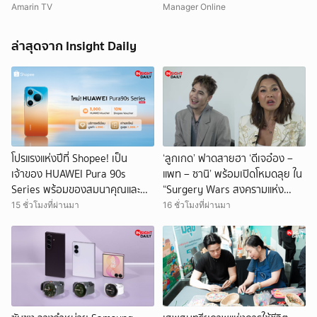
ตัดต้นไม้ปรับเส้นทางในเขตอุทยา
Amarin TV
Manager Online
นฯ อ้างเข้าใจผิด
ล่าสุดจาก Insight Daily
โปรแรงแห่งปีที่ Shopee! เป็น
‘ลูกเกด’ ฟาดสายฮา ‘ดีเจอ๋อง –
เจ้าของ HUAWEI Pura 90s
แพท – ซานิ’ พร้อมเปิดโหมดลุย ใน
Series พร้อมของสมนาคุณและ
“Surgery Wars สงครามแห่ง
สิทธิพิเศษสุดคุ้ม
ความงาม” EP. 6
15 ชั่วโมงที่ผ่านมา
16 ชั่วโมงที่ผ่านมา