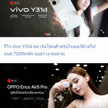
รีวิว vivo Y31d สมาร์ตโฟนสำหรับไรเดอร์ตัวจริง!
แบต 7200mAh จอสว่าง ทนทาน