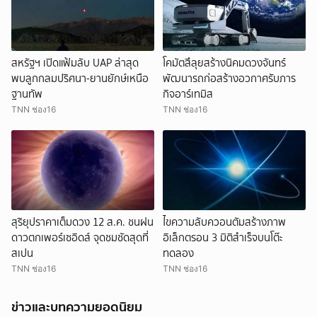
สหรัฐฯ เปิดแฟ้มลับ UAP ล่าสุด
โคมัตสึลุยสร้างนิคมดวงจันทร์
พบลูกกลมปริศนา-ยานยักษ์เหนือ
พัฒนารถก่อสร้างอวกาศรับภาร
ฐานทัพ
กิจอาร์เทมิส
TNN ช่อง16
TNN ช่อง16
สุริยุปราคาเต็มดวง 12 ส.ค. ชนฝน
ไขความลับควอนตัมสร้างภาพ
ดาวตกเพอร์เซอิดส์ จุดชมชัดสุดที่
อิเล็กตรอน 3 มิติสำเร็จบนโต๊ะ
สเปน
ทดลอง
TNN ช่อง16
TNN ช่อง16
ข่าวและบทความยอดนิยม