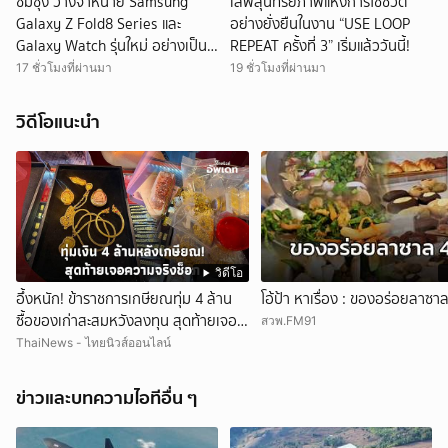
ซัมซุง วางจำหน่าย Samsung
เสพสุนทรียภาพแห่งการใช้ชีวิต
Galaxy Z Fold8 Series และ
อย่างยั่งยืนในงาน “USE LOOP
Galaxy Watch รุ่นใหม่ อย่างเป็น
REPEAT ครั้งที่ 3” เริ่มแล้ววันนี้!
ทางการ
17 ชั่วโมงที่ผ่านมา
19 ชั่วโมงที่ผ่านมา
วิดีโอแนะนำ
วิดีโอ
อึ้งหนัก! ข้าราชการเกษียณทุ่ม 4 ล้าน
โอ้ป้า หาเรื่อง : ของอร่อยลาซา
ซื้อของเก่าสะสมหวังลงทุน สุดท้ายเจอ
สวพ.FM91
ความจริงช็อก
ThaiNews - ไทยนิวส์ออนไลน์
ข่าวและบทความไอทีอื่น ๆ