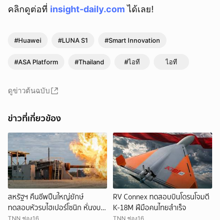
คลิกดูต่อที่
insight-daily.com
ได้เลย!
#Huawei
#LUNA S1
#Smart Innovation
#ASA Platform
#Thailand
#ไอที
ไอที
ดูข่าวต้นฉบับ
ข่าวที่เกี่ยวข้อง
สหรัฐฯ คืนชีพปืนใหญ่ยักษ์
RV Connex ทดสอบบินโดรนโจมตี
ทดสอบหัวรบไฮเปอร์โซนิก หั่นงบ
K-18M ฝีมือคนไทยสำเร็จ
มหาศาล
TNN ช่อง16
TNN ช่อง16