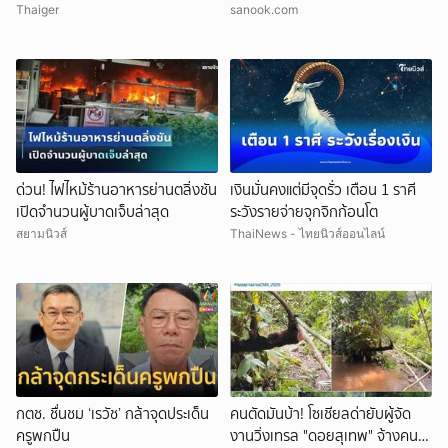
อ้างพฤติกรรมกระทบพระเกียรติ
หน้าคุ้นๆ
Thaiger
sanook.com
ราชวงศ์
ด่วน! ไฟไหม้ร้านอาหารย่านตลิ่งชัน
เงินมั่นคงแต่มีจุดรั่ว เตือน 1 ราศี
เปิดจำนวนผู้บาดเจ็บล่าสุด
ระวังรายจ่ายจุกจิกก้อนโต
สยามนิวส์
ThaiNews - ไทยนิวส์ออนไลน์
กตช. ชื่นชม ‘เรวัช’ กล้าจุดประเด็น
คนตัดมันบ้า! โซเชียลด่ายับผู้จัด
ครูพกปืน
งานวิ่งเทรล "ดอยสุเทพ" จ้างคน