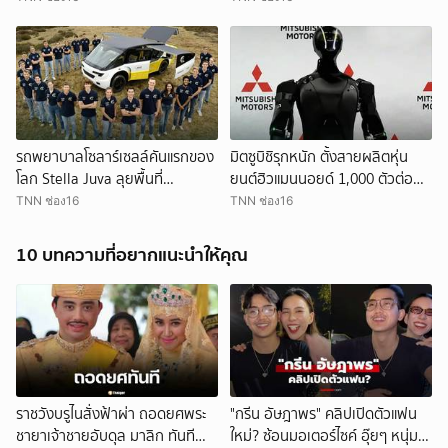
รถพยาบาลโซลาร์เซลล์คันแรกของ
มิตซูบิชิรุกหนัก ตั้งสายผลิตหุ่น
โลก Stella Juva ลุยพื้นที่
ยนต์ฮิวแมนนอยด์ 1,000 ตัวต่อ
ทุรกันดาร
เดือน
TNN ช่อง16
TNN ช่อง16
10 บทความที่อยากแนะนำให้คุณ
ราชวังบรูไนสั่งฟ้าผ่า ถอดยศพระ
"กรีน อัษฎาพร" คลิปเปิดตัวแฟน
ชายาเจ้าชายอับดุล มาลิก ทันที
ใหม่? ซ้อนมอเตอร์ไซค์ อุ๊ยๆ หนุ่ม