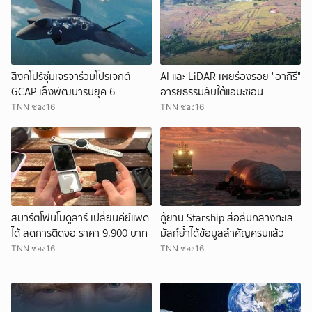
สิงคโปร์ซุ่มเจรจาร่วมโปรเจกต์
AI และ LiDAR เผยร่องรอย "อากิรี"
GCAP เล็งพัฒนารบยุค 6
อารยธรรมลับใต้แอมะซอน
TNN ช่อง16
TNN ช่อง16
สมาร์ตโฟนโมดูลาร์ เปลี่ยนคีย์แพด
กู้ยาน Starship ส่อล่มกลางทะเล
ได้ ลดการติดจอ ราคา 9,900 บาท
มัสก์ย้ำได้ข้อมูลสำคัญครบแล้ว
TNN ช่อง16
TNN ช่อง16