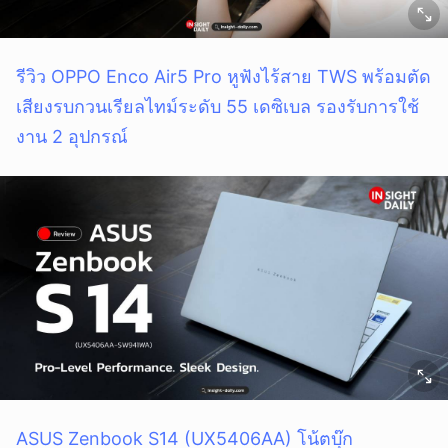
รีวิว OPPO Enco Air5 Pro หูฟังไร้สาย TWS พร้อมตัด
เสียงรบกวนเรียลไทม์ระดับ 55 เดซิเบล รองรับการใช้
งาน 2 อุปกรณ์
ยกเลิก
ASUS Zenbook S14 (UX5406AA) โน้ตบุ๊ก