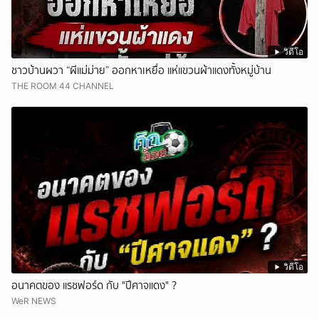
วิดีโอ
ชาวบ้านผวา “ผีแม่ม่าย” ออกหาเหยื่อ แห่แขวนผ้าแดงทั้งหมู่บ้าน
THE ROOM 44 CHANNEL
วิดีโอ
อนาคตของ แรชฟอร์ด กับ "ปีศาจแดง" ?
WeR NEWS