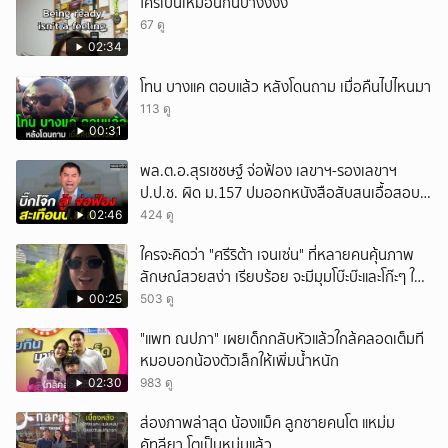
ใครเป็นเหมือนกันบ้างงงง
67 ดู
02:34
โทน บางแค ตอบแล้ว หลังโดนถาม เมื่อคืนไปไหนมา
113 ดู
00:31
พล.ต.อ.สุรเชชษฐ์ จ่อฟ้อง เลขาฯ-รองเลขาฯ
ป.ป.ช. ผิด ม.157 ปมออกหนังสือสับสนเอื้อสอบ
คดีซ้ำซ้อน
02:46
424 ดู
ใครจะคิดว่า "ศรีริต้า เจนเซ่น" ที่หลายคนคุ้นภาพ
ลักษณ์สวยสง่า เรียบร้อย จะมีมุมโบ๊ะบ๊ะและโก๊ะๆ ให้
ได้อมยิ้มเหมือนกัน งานนี้ทำเอาแฟนๆ ทั้งเอ็นดูทั้ง
00:25
503 ดู
หัวเราะ
"แพท ณปภา" เผยเด็กกลับหัวแล้วใกล้คลอดเต็มที
หมอบอกน้องตัวเล็กให้เพิ่มน้ำหนัก
02:30
983 ดู
ส่องภาพล่าสุด น้องแม็ค ลูกชายคนโต แหม่ม
คัทลียา โตเป็นหนุ่มแล้ว