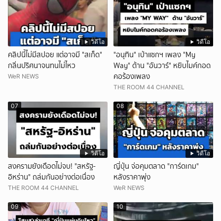
วิดีโอ
วิดีโอ
คลิปนี้ไม่มีสปอย แต่อาจมี "สเก็ด"
"อนุทิน" เป่าแซกฯ เพลง "My
กลิ่นปริศนาจนทนไม่ไหว
Way" ด้าน "อันวาร์" หยิบไมค์กอด
คอร้องเพลง
WeR NEWS
THE ROOM 44 CHANNEL
07
08
วิดีโอ
วิดีโอ
สงครามยังเดือดไม่จบ! "สหรัฐ-
ญี่ปุ่น จ่อคุมตลาด "การ์ดเกม"
อิหร่าน" ถล่มกันอย่างต่อเนื่อง
หลังราคาพุ่ง
THE ROOM 44 CHANNEL
WeR NEWS
09
10