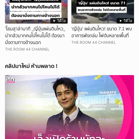
วิดีโอ
วิดีโอ
'โสมสุ'เล่านาที _ญี่ปุ่นแผ่นดินไหว_
'ญี่ปุ่น' แผ่นดินไหว! ขนาด 7.1 พบ
น่ากลัวมากคนไปไหนไม่ได้ ต้องมา
อาคารพังถล่ม ไฟดับหลายพื้นที่
นั่งตามทางข้างนอก
THE ROOM 44 CHANNEL
THE ROOM 44 CHANNEL
คลิปมาใหม่ ห้ามพลาด !