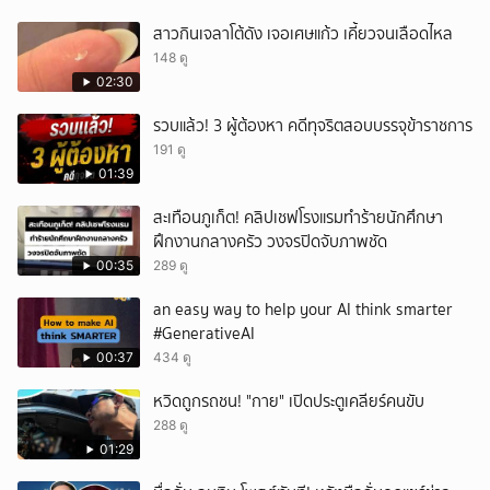
สาวกินเจลาโต้ดัง เจอเศษแก้ว เคี้ยวจนเลือดไหล
148 ดู
02:30
รวบแล้ว! 3 ผู้ต้องหา คดีทุจริตสอบบรรจุข้าราชการ
191 ดู
01:39
สะเทือนภูเก็ต! คลิปเชฟโรงแรมทำร้ายนักศึกษา
ฝึกงานกลางครัว วงจรปิดจับภาพชัด
00:35
289 ดู
an easy way to help your AI think smarter
#GenerativeAI
00:37
434 ดู
หวิดถูกรถชน! "กาย" เปิดประตูเคลียร์คนขับ
288 ดู
01:29