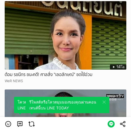
วิดีโอ
ต้อม รชนีกร ชนะคดี! ศาลสั่ง "เลอลักษณ์" ชดใช้อ่วม
WeR NEWS
โควตมุมมองของคุณผ่านคอนเทนต์นี้บน
รีโพสต์หรือโควตมุมมองของคุณผ่านคอน
LINE TODAY
เทนต์นี้บน LINE TODAY