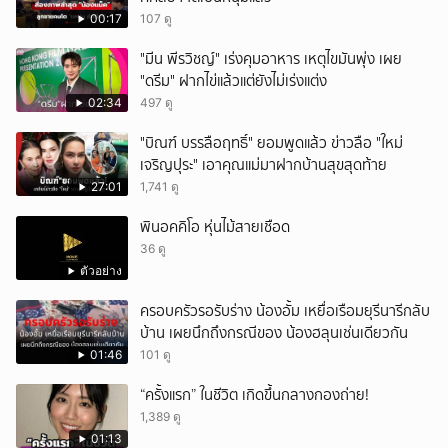
00:17
107 ดู
"มีน พีรวิชญ์" เร่งคุมอาหาร เหตุไขมันพุ่ง เผย
"ดรีม" ฝากไข่แล้วแต่ยังไม่เร่งแต่ง
02:34
497 ดู
"บิณฑ์ บรรลือฤทธิ์" ยอมพูดแล้ว ข่าวลือ "ใหม่
เจริญปุระ" เอาคุณแม่มาฝากบ้านสุขสุดท้าย
27:01
1,741 ดู
พินอคคิโอ หุ่นไม้สายเชือด
36 ดู
ตัวอย่าง
ครอบครัวรอรับร่าง น้องอั้ม เหยื่อเรือมยุรีนารีกลับ
บ้าน เผยนึกถึงกรณีของ น้องฮลุนเช่นเดียวกัน
01:46
101 ดู
“ครั้งแรก” ในชีวิต เกิดขึ้นกลางกองถ่าย!
1,389 ดู
01:13