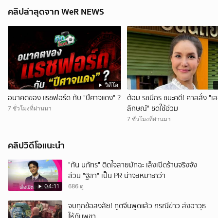
คลิปล่าสุดจาก WeR NEWS
วิดีโอ
อนาคตของ แรชฟอร์ด กับ "ปีศาจแดง" ?
ต้อม รชนีกร ชนะคดี! ศาลสั่ง "เ
ลักษณ์" ชดใช้อ่วม
7 ชั่วโมงที่ผ่านมา
7 ชั่วโมงที่ผ่านมา
คลิปวิดีโอแนะนำ
"กัน นภัทร" ติดใจสายมัทฉะ เล็งเปิดร้านจริงจัง
ส่วน "ฐิสา" เป็น PR น่าจะเหมาะกว่า
04:11
686 ดู
จบทุกข้อสงสัย! ทูตจีนพูดแล้ว กรณีข่าว ส่งอาวุธ
ให้กัมพูชา