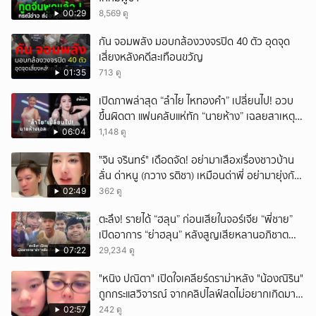
00:29
8,569 ดู
กัน จอมพลัง มอบกล้องวงจรปิด 40 ตัว อุดจุด
เสี่ยงหลังคดีสะเทือนขวัญ
01:35
713 ดู
เปิดภาพล่าสุด “ลำไย ไหทองคำ” เปลี่ยนไป! อวบ
ขึ้นผิดตา แฟนคลับแห่ทัก “นายห้าง” เฉลยสาเหตุ
ชัด!
06:04
1,148 ดู
ั่"จิน จรินทร์" เดือดจัด! อย่ามาเสือxเรื่องชาวบ้าน
ลั่น ด่าหนู (กวาง รติชา) เหมือนด่าพี่ อย่ามายุ่งกับ
คนของผม จบ!!!
02:49
362 ดู
ตะลึง! รายได้ “ฮลุน” ก่อนเสียในจอร์เจีย “พี่ชาย”
เปิดอาการ “ย่าฮลุน” หลังสูญเสียหลานอภิชาต
บุตร!
07:22
29,234 ดู
"หนิง ปณิตา" เปิดใจเคลียร์ดราม่าหลัง "น้องณิริน"
ถูกกระแสวิจารณ์ จากคลิปไลฟ์สดไม่อยากเกิดมา
หน้าเหมือนพ่อ
02:57
242 ดู