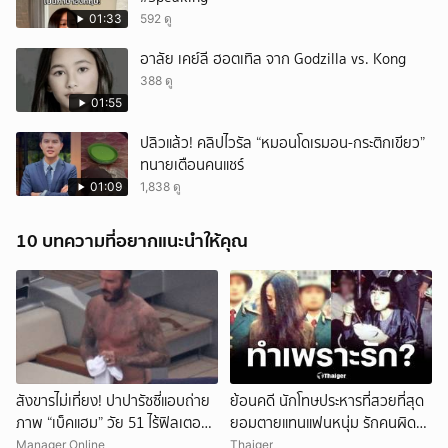
01:33
592 ดู
อาลัย เคย์ลี ฮอตเทิล จาก Godzilla vs. Kong
388 ดู
01:55
ปลิวแล้ว! คลิปไวรัล “หมอนโดเรมอน-กระติกเขียว”
ทนายเตือนคนแชร์
01:09
1,838 ดู
10 บทความที่อยากแนะนำให้คุณ
สังขารไม่เที่ยง! ปาปารัซซี่แอบถ่าย
ย้อนคดี นักโทษประหารที่สวยที่สุด
ภาพ “เบ็คแฮม” วัย 51 ไร้ฟิลเตอร์
ยอมตายแทนแฟนหนุ่ม รักคนผิด
เผยให้เห็นผมบาง-ศีรษะล้าน
ชีวิตดิ่งเหว
Manager Online
Thaiger