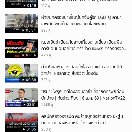
01:16
117 ดู
ฝ่ายปกครองบางใหญ่บุกจับคู่รัก LGBTQ ค้ายา
เสพติด พบเข็มฉีดยาผสมยาไอซ์เพียบ
05:34
298 ดู
หมอเบ็นซ์ เตือนภัยสายเที่ยวฉายเดี่ยว เตือนพิษ
คาร์บอนมอนอกไซด์ คร่าชีวิต แนะพกเครื่องตรวจ
วัดติดตัว
02:34
428 ดู
ด่วน! ผลชันสูตร ฮลุน โซโล่ ออกแล้ว สถาบันนิติ
วิทย์ฯ เผยสาเหตุเสียชีวิตเบื้องต้น
00:38
727 ดู
"โรม" ชี้พิรุธ! คดีโกงสอบล่าช้า จี้อายัดทรัพย์ก่อน
ยักย้าย | ทันข่าวเที่ยง | 6 ส.ค. 69 | NationTV22
22:51
1,586 ดู
คลิปกล้องวงจรปิด คนร้ายบุกชิงร้านทอง ยิxขู่ 1
นัด กวาดทองหลบหนี ตำรวจเร่งล่าตัว
01:05
230 ดู