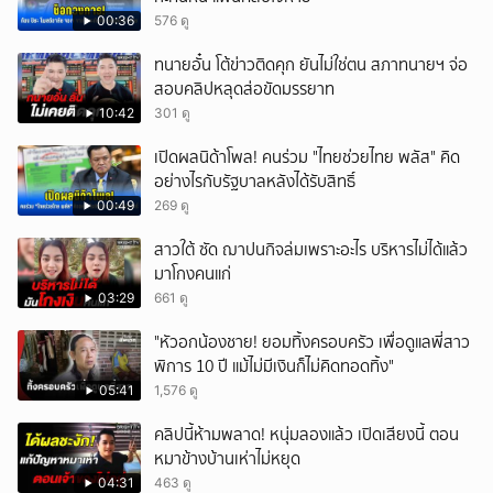
00:36
576 ดู
ทนายอั๋น โต้ข่าวติดคุก ยันไม่ใช่ตน สภาทนายฯ จ่อ
สอบคลิปหลุดส่อขัดมรรยาท
10:42
301 ดู
เปิดผลนิด้าโพล! คนร่วม "ไทยช่วยไทย พลัส" คิด
อย่างไรกับรัฐบาลหลังได้รับสิทธิ์
00:49
269 ดู
สาวใต้ ซัด ฌาปนกิจล่มเพราะอะไร บริหารไม่ได้แล้ว
มาโกงคนแก่
03:29
661 ดู
"หัวอกน้องชาย! ยอมทิ้งครอบครัว เพื่อดูแลพี่สาว
พิการ 10 ปี แม้ไม่มีเงินก็ไม่คิดทอดทิ้ง"
05:41
1,576 ดู
คลิปนี้ห้ามพลาด! หนุ่มลองแล้ว เปิดเสียงนี้ ตอน
หมาข้างบ้านเห่าไม่หยุด
04:31
463 ดู