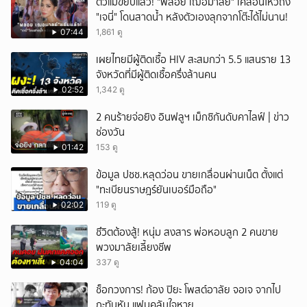
ตัวแม่ขยับแล้ว! "พลอย เฌอมาลย์" เคลื่อนไหวถึง
"เจนี่" โดนสาดน้ำ หลังตัวเองลุกจากโต๊ะได้ไม่นาน!
07:44
1,861 ดู
เผยไทยมีผู้ติดเชื้อ HIV สะสมกว่า 5.5 แสนราย 13
จังหวัดที่มีผู้ติดเชื้อครึ่งล้านคน
02:52
1,342 ดู
2 คนร้ายจ่อยิง อินฟลูฯ เม็กซิกันดับคาไลฟ์ | ข่าว
ช่องวัน
01:42
153 ดู
ข้อมูล ปชช.หลุดว่อน ขายเกลื่อนผ่านเน็ต ตั้งแต่
"ทะเบียนราษฎร์ยันเบอร์มือถือ"
02:02
119 ดู
ชึวิตต้องสู้! หนุ่ม สงสาร พ่อหอบลูก 2 คนขาย
พวงมาลัยเลี้ยงชีพ
04:04
337 ดู
ช็อกวงการ! ก้อง ปิยะ โพสต์อาลัย จอเจ จากไป
กะทันหัน แฟนคลับใจหาย