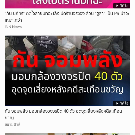
วิดีโอ
"กัน นภัทร" ติดใจสายมัทฉะ เล็งเปิดร้านจริงจัง ส่วน "ฐิสา" เป็น PR น่าจะ
เหมาะกว่า
INN News
วิดีโอ
กัน จอมพลัง มอบกล้องวงจรปิด 40 ตัว อุดจุดเสี่ยงหลังคดีสะเทือน
ขวัญ
สยามนิวส์