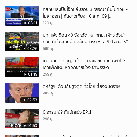
กสทช.เละเป็นโจ๊ก! ล่มรอบ 3 "สรณ" ยันไม่ถอย -
ไม่ลาออก | ทันข่าวเที่ยง | 6 ส.ค. 69 |
NationTV22
08:11
120 ดู
ปภ. แจ้งเตือน 49 จังหวัด และ กทม. เฝ้าระวังน้ำ
ท่วม ดินโคลนถล่ม คลื่นลมแรง ช่วง 6-9 ส.ค. 69
04:26
590 ดู
เตือนภัยสายบุญ! เจ้าอาวาสแฉขบวนการผ้าไตร
เก่าแพ็กใหม่ หลอกขายช่วงเข้าพรรษา
01:19
259 ดู
สหรัฐฯ เตือนภัยสูงสุด ทั่วโลกเสี่ยงอันตราย
983 ดู
02:53
6 อารมณ์? กับนักแข่ง EP.1
298 ดู
01:50