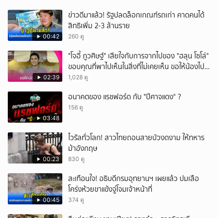
ข่าวดีมาแล้ว! รัฐปลดล็อกเกณฑ์รถเก่า คาดคนได้
สิทธิเพิ่ม 2-3 ล้านราย
00:42
260 ดู
"โจอี้ ภูวศิษฐ์" เสียใจกับการจากไปของ "ฮลุน โซโล่"
ขอบคุณที่พาไปเห็นในสิ่งที่ไม่เคยเห็น ขอให้น้องไปสู่
สุคติ
02:39
1,028 ดู
อนาคตของ แรชฟอร์ด กับ "ปีศาจแดง" ?
156 ดู
03:48
ไวรัลทั่วโลก! สาวไทยถอนสายบัวงดงาม ให้ทหาร
ม้าอังกฤษ
00:23
830 ดู
สะเทือนใจ! อธิบดีกรมอุทยานฯ เผยแล้ว ปมเสือ
โคร่งห้วยขาแข้งจู่โจมเจ้าหน้าที่
00:45
374 ดู