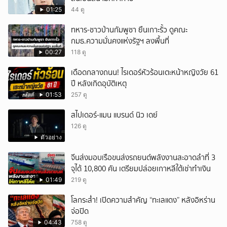
01:25
44 ดู
ทหาร-ชาวบ้านกัมพูชา ยืนเกาะรั้ว ดูคณะ
กมธ.ความมั่นคงแห่งรัฐฯ ลงพื้นที่
00:27
118 ดู
เดือดกลางถนน! ไรเดอร์หัวร้อนเตะหน้าหญิงวัย 61
ปี หลังเกิดอุบัติเหตุ
01:53
257 ดู
สไปเดอร์-แมน แบรนด์ นิว เดย์
126 ดู
ตัวอย่าง
จีนส่งมอบเรือขนส่งรถยนต์พลังงานสะอาดลำที่ 3
จุได้ 10,800 คัน เตรียมปล่อยเกาหลีใต้เช่าทำเงิน
01:49
219 ดู
โลกระส่ำ! เปิดความสำคัญ “ทะเลแดง” หลังอิหร่าน
จ่อปิด
04:43
758 ดู