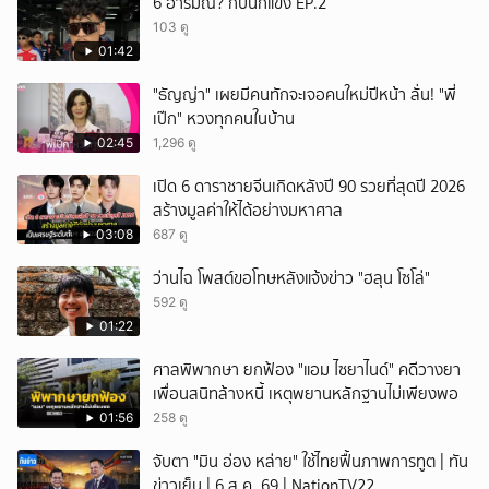
6 อารมณ์? กับนักแข่ง EP.2
103 ดู
01:42
"ธัญญ่า" เผยมีคนทักจะเจอคนใหม่ปีหน้า ลั่น! "พี่
เป๊ก" หวงทุกคนในบ้าน
02:45
1,296 ดู
เปิด 6 ดาราชายจีนเกิดหลังปี 90 รวยที่สุดปี 2026
สร้างมูลค่าให้ได้อย่างมหาศาล
03:08
687 ดู
ว่านไฉ โพสต์ขอโทษหลังแจ้งข่าว "ฮลุน โซโล่"
592 ดู
01:22
ศาลพิพากษา ยกฟ้อง "แอม ไซยาไนด์" คดีวางยา
เพื่อนสนิทล้างหนี้ เหตุพยานหลักฐานไม่เพียงพอ
01:56
258 ดู
จับตา "มิน อ่อง หล่าย" ใช้ไทยฟื้นภาพการทูต | ทัน
ข่าวเย็น | 6 ส.ค. 69 | NationTV22