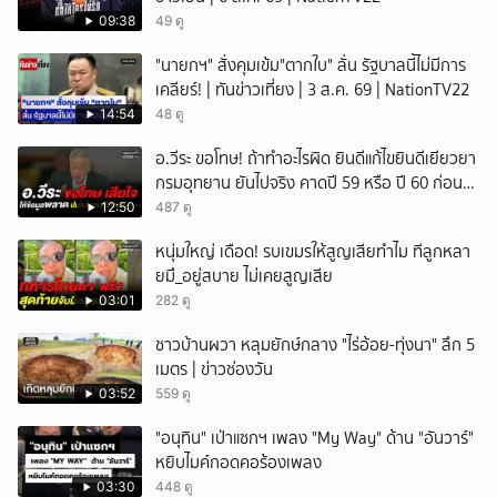
ยกเลิก
09:38
49 ดู
"นายกฯ" สั่งคุมเข้ม"ตากใบ" ลั่น รัฐบาลนี้ไม่มีการ
เคลียร์! | ทันข่าวเที่ยง | 3 ส.ค. 69 | NationTV22
14:54
48 ดู
อ.วีระ ขอโทษ! ถ้าทำอะไรผิด ยินดีแก้ไขยินดีเยียวยา
กรมอุทยาน ยันไปจริง คาดปี 59 หรือ ปี 60 ก่อน
ปิดให้พัก
12:50
487 ดู
หนุ่มใหญ่ เดือด! รบเขมรให้สูญเสียทำไม ทีลูกหลา
ยมึ_อยู่สบาย ไม่เคยสูญเสีย
03:01
282 ดู
ชาวบ้านผวา หลุมยักษ์กลาง "ไร่อ้อย-ทุ่งนา" ลึก 5
เมตร | ข่าวช่องวัน
03:52
559 ดู
"อนุทิน" เป่าแซกฯ เพลง "My Way" ด้าน "อันวาร์"
หยิบไมค์กอดคอร้องเพลง
03:30
448 ดู