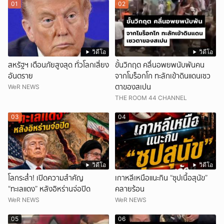
01
02
วิดีโอ
วิดีโอ
สหรัฐฯ เตือนภัยสูงสุด ทั่วโลกเสี่ยง
ขั้นวิกฤต คลื่นอพยพนับพันคน
อันตราย
จากโมร็อกโก ทะลักเข้าดินแดนเซว
ตาของสเปน
WeR NEWS
THE ROOM 44 CHANNEL
03
04
วิดีโอ
วิดีโอ
โลกระส่ำ! เปิดความสำคัญ
เกาหลีเหนือแนะกิน “ซุปเนื้อสุนัข”
“ทะเลแดง” หลังอิหร่านจ่อปิด
คลายร้อน
WeR NEWS
WeR NEWS
05
06