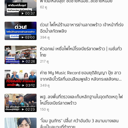
ฟาติมะห์สั่งลุย! ชิดซ้ายหน่อย..ชิดซ้ายหน่อย
62 ดู
00:37
ด่วน! ไฟไหม้ร้านอาหารย่านลาดพร้าว เจ้าหน้าที่เร่ง
ฉีดน้ำสกัดเพลิง
02:00
394 ดู
หัวอกแม่ เหยื่อไฟไหม้โรงเบียร์ลาดพร้าว | เนชั่นทั่ว
ไทย
02:26
217 ดู
ค่าย My Music Record ยอมยุติสัญญา ปุ้ย สาว
จากคลิปไวรัลที่นอนสีชมพูแล้ว หลังกระแสสังคม
และคนในวงการวิจารณ์เรื่องความเหมาะสม
03:12
349 ดู
พฐ. ลงพื้นที่ตรวจและเก็บหลักฐานในจุดเกิดเหตุ ไฟ
ไหม้โรงเบียร์ลาดพร้าว
02:23
150 ดู
“โอม ฐนภัทร” ปลื้ม! คว้าอันดับ 3 สนามบางแสน
ลั่นเป็นสนามที่ท้าทาย