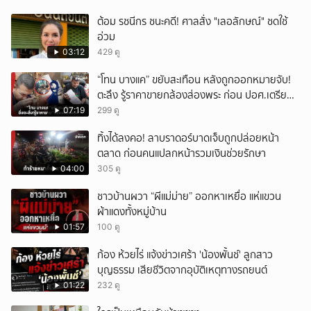
ต้อม รชนีกร ชนะคดี! ศาลสั่ง "เลอลักษณ์" ชดใช้
อ่วม
03:12
429 ดู
“โทน บางแค” ขยับสะเทือน หลังถูกออกหมายจับ!
ตะลึง รู้ราคาขายกล้องส่องพระ ก่อน ปอศ.เตรียม
บุกรวบ?
07:19
299 ดู
ทิ้งได้ลงคอ! ลาบราดอร์บาดเจ็บถูกปล่อยหน้า
ตลาด ก่อนคนแปลกหน้ารวมเงินช่วยรักษา
04:00
305 ดู
ชาวบ้านผวา “ผีแม่ม่าย” ออกหาเหยื่อ แห่แขวน
ผ้าแดงทั้งหมู่บ้าน
01:57
100 ดู
ก้อง ห้วยไร่ แจ้งข่าวเศร้า 'น้องพั้นช์' ลูกสาว
บุญธรรม เสียชีวิตจากอุบัติเหตุทางรถยนต์
01:22
232 ดู