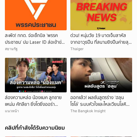
สะพัด! กกต. จ่อเช็กบิล ‘พรรค
ด่วน! หนุ่มวัย 19 บาดเจ็บสาหัส
ประชาชน’ ปม Laser ID ส่อเข้าข่าย
จากอาวุธปืน ที่สนามยิงปืนค่ายสุร
ยุบพรรคตาม ม.92
นารี โคราช ตำรวจเร่งสอบสาเหตุ
สยามรัฐ
Thaiger
ส่องความหล่อ น้องแมค ลูกชาย
ออกแล้ว! ผลชันสูตรร่าง ‘ฮลุน
แหม่ม คัทลียา ยิ่งโตยิ่งออร่า
โซโล่’ ระบบหัวใจและไหลเวียนโลหิต
พระเอกพุ่ง
ล้มเหลว
แนวหน้า
The Bangkok Insight
คลิปที่กำลังได้รับความนิยม