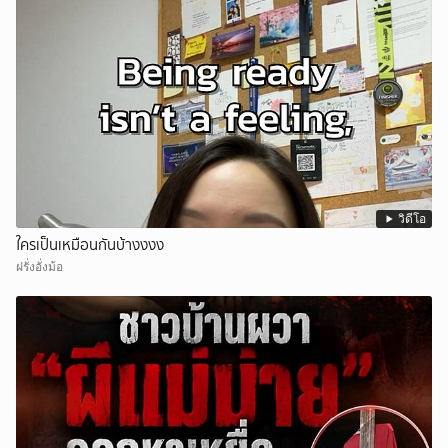
วิดีโอ
ใครเป็นเหมือนกันบ้างงงง
ฝรั่งอั่งม้อ