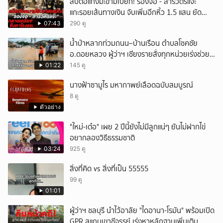
สืบต่อแก๊งมะขามเปียก! รองจ๋อ - สารวัตรแจ๊ะ
แกะรอยเส้นทางเงิน จับเพิ่มอีกหิ้ว 1.5 แสน ยัด
สินบน
07:43
290 ดู
น้ำป่าหลากท่วมถนน–บ้านเรือน ตำบลโชคชัย
อ.ดอยหลวง ผู้ว่าฯ เชียงรายสั่งทุกหน่วยเร่งช่วย
เหลือประชาชน
01:22
145 ดู
นางฟ้าซามูไร มหากาพย์เลือดฉบับสมบูรณ์
8 ดู
ตัวอย่าง
"ใหม่-เต๋อ" เผย 2 ปีนี้ยังไม่มีลูกแน่ๆ ยันไม่ฝากไข่
อยากลองวิธีธรรมชาติ
03:24
925 ดู
สิ่งที่คิด vs สิ่งที่เป็น 55555
99 ดู
01:01
ผู้ว่าฯ ชลบุรี นำไว้อาลัย "ไดอานา-โรมัน" พร้อมเปิด
GPR สแกนเขาชีจรรย์ เร่งหาหลักฐานเพิ่มเติม