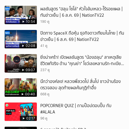
ผลชันสูตร "ฮลุน โซโล่" หัวใจล้มเหลว-ไร้รอยแผล |
ทันข่าวเย็น | 6 ส.ค. 69 | NationTV22
10:54
190 ดู
ปิดทาง SpaceX ถือหุ้น ธุจกิจดาวเทียมในไทย | ทัน
ข่าวเย็น | 6 ส.ค. 69 | NationTV22
02:08
41 ดู
ยิ่งน่าเศร้า! เปิดผลชันสูตร "น้องฮลุน" สาเหตุเสีย
ชีวิตแท้จริง ด้าน "คุณย่า" โชว์เลขหลานรัก-ทะเบียน
รถเคลื่อนร่าง!
09:07
237 ดู
นึกว่าองค์ลง! หลวงพี่สวดไป สั่นไป ชาวบ้านร้อง
ตรวจสอบ สุดท้ายผลค้นกุฏิทำอึ้ง
00:40
668 ดู
POPCORNER QUIZ | ถามป็อปตอบปั๊บ กับ
#ALALA
02:17
96 ดู