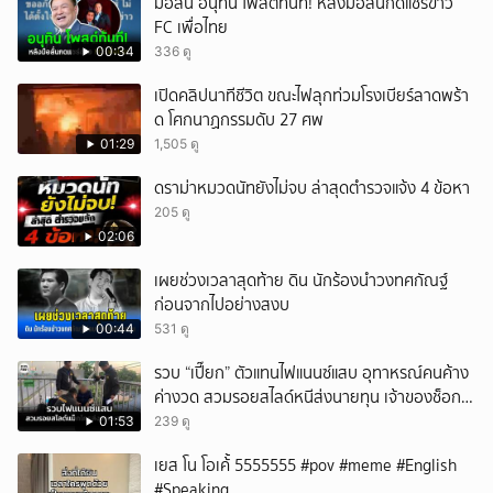
มื่อลั่น อนุทิน โพสต์ทันที! หลังมือลั่นกดแชร์ข่าว
FC เพื่อไทย
00:34
336 ดู
เปิดคลิปนาทีชีวิต ขณะไฟลุกท่วมโรงเบียร์ลาดพร้า
ด โศกนาฏกรรมดับ 27 ศพ
01:29
1,505 ดู
ดราม่าหมวดนัทยังไม่จบ ล่าสุดตำรวจแจ้ง 4 ข้อหา
205 ดู
02:06
เผยช่วงเวลาสุดท้าย ดิน นักร้องนำวงทศกัณฐ์
ก่อนจากไปอย่างสงบ
00:44
531 ดู
รวบ “เปี๊ยก” ตัวแทนไฟแนนซ์แสบ อุทาหรณ์คนค้าง
ค่างวด สวมรอยสไลด์หนีส่งนายทุน เจ้าของช็อก
หนี้ยังอยู่ - รถปลิว เสียหายกว่า 600,000 บาท
01:53
239 ดู
เยส โน โอเค้้้้ 5555555 #pov #meme #English
#Speaking