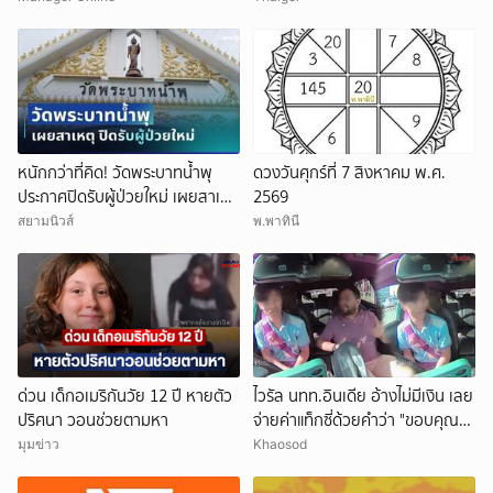
หนักกว่าที่คิด! วัดพระบาทน้ำพุ
ดวงวันศุกร์ที่ 7 สิงหาคม พ.ศ.
ประกาศปิดรับผู้ป่วยใหม่ เผยสาเหตุ
2569
สุดสะเทือนใจ
สยามนิวส์
พ.พาทินี
ด่วน เด็กอเมริกันวัย 12 ปี หายตัว
ไวรัล นทท.อินเดีย อ้างไม่มีเงิน เลย
ปริศนา วอนช่วยตามหา
จ่ายค่าแท็กซี่ด้วยคำว่า "ขอบคุณ"
คนขับอึ้ง แห่วิจารณ์
มุมข่าว
Khaosod