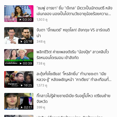
”ชมพู่ อารยา“ ยิ้ม “เจ๊เกล“ มีแววเป็นนักดนตรี หลัง
เล่นกลอง มองเป็นไปตามวัยอายุน้อยร้อยความ
สามารถ
03:30
1,503 ดู
จับตา “บิ๊กแมตช์” หยุดโลก! อังกฤษ VS อาร์เจนติ
น่า
05:16
348 ดู
พลิกชีวิต! ค่ายเพลงดังรับ "น้องปุ้ย" สาวคลิปไว
รัลหมอนโดเรมอน เข้าสังกัด
00:39
738 ดู
สะดุ้งทั้งโซเชียล! “โหรลักยิ้ม” ทำนายชะตา “เมีย
หลวง-ชู้” หลังเผชิญหน้า “คาเตียง” ทำสะเทือนทั้ง
ประเทศ
16:25
1,573 ดู
กิ๊กสาวไม่รู้ฝ่ายชายมีเมีย-รับอยู่ไม่ไหว เตรียมย้าย
จังหวัด
02:11
399 ดู