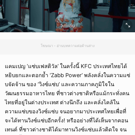
โฆษณา - อ่านบทความต่อด้านล่าง
แคมเปญ ‘แซ่บเฟสติวัล’ ในครั้งนี้ KFC ประเทศไทยได้
หยิบยกและตอกย้ำ ‘Zabb Power’ พลังคลั่งในความแซ่
บจัดจ้าน ของ ‘วิงซ์แซ่บ’ และความภาคภูมิใจใน
วัฒนธรรมอาหารไทย ที่ชาวต่างชาติหรือแม้กระทั่งคน
ไทยที่อยู่ในต่างประเทศ ต่างนึกถึง และคลั่งไคล้ใน
ความแซ่บของวิงซ์แซ่บ จนอยากมาประเทศไทยเพื่อที่
จะได้ทานวิงซ์แซ่บอีกครั้ง! หรืออย่างที่ได้เห็นจากคอน
เทนต์ ที่ชาวต่างชาติได้มาทานวิงซ์แซ่บแล้วติดใจ จน