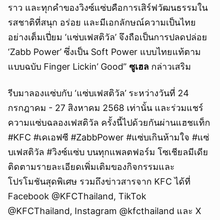
ราว และทุกคำของวิงซ์แซ่บคือการเสิร์ฟวัฒนธรรมใน
รสชาติที่สนุก อร่อย และมีเอกลักษณ์ความเป็นไทย
อย่างเต็มเปี่ยม ‘แซ่บเฟสติวัล’ จึงถือเป็นการปลดปล่อย
‘Zabb Power’ ซึ่งเป็น Soft Power แบบไทยแท้ตาม
แบบฉบับ Finger Lickin’ Good”
ซูเฮล
กล่าวเสริม
รีบมาลองแซ่บกับ ‘แซ่บเฟสติวัล’ ระหว่างวันที่ 24
กรกฎาคม - 27 สิงหาคม 2568 เท่านั้น และร่วมแชร์
ความแซ่บฉลองเฟสติวัล ครั้งนี้ไปด้วยกันผ่านแฮชแท็ก
#KFC #เคเอฟซี #ZabbPower #แซ่บเกินห้ามใจ #แซ่
บเฟสติวัล #วิงซ์แซ่บ บนทุกแพลตฟอร์ม โซเชียลมีเดีย
ติดตามรายละเอียดเพิ่มเติมของกิจกรรมและ
โปรโมชันสุดพิเศษ รวมถึงข่าวสารจาก KFC ได้ที่
Facebook @KFCThailand, TikTok
@KFCThailand, Instagram @kfcthailand และ X