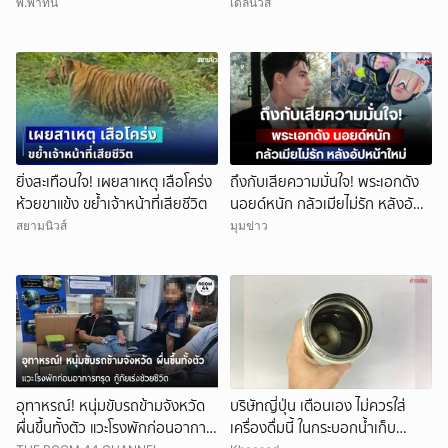
26 กก.(คลิป)
พ.พาทินี
เดลินิวส์
ยิ่งสะเทือนใจ! เผยสาเหตุ เสือโคร่ง
ถึงกับเสียความมั่นใจ! พระเอกดัง
ห้วยขาแข้ง ขย้ำเจ้าหน้าที่เสียชีวิต
นอยด์หนัก กลัวเมียไม่รัก หลังอัป
หน้าใหม่
สยามนิวส์
มุมข่าว
อุทาหรณ์! หนุ่มขับรถข้ามจังหวัด
บริษัทญี่ปุ่น เตือนเอง ไม่ควรใส่
ผื่นขึ้นทั้งตัว แวะโรงพักก่อนอาการ
เครื่องดื่มนี้ ในกระบอกน้ำเก็บ