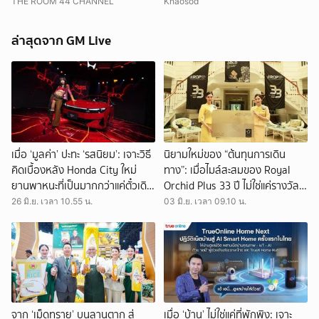
ทรุด กู้ภัยเร่งช่วยชีวิต
อุณหภูมิ เสี่ยงเสียหายง่าย
THE ROOM 44 CHANNEL
Khaosod
ล่าสุดจาก GM Live
เมื่อ ‘มูลค่า’ ปะทะ ‘รสนิยม’: เจาะวิธี
นิยามใหม่ของ “ต้นทุนการเดิน
คิดเบื้องหลัง Honda City ใหม่
ทาง”: เมื่อไมล์สะสมของ Royal
ยานพาหนะที่เป็นมากกว่าแค่ตั๋วเดิน
Orchid Plus 33 ปี ไม่ใช่แค่รางวัล
ทาง
แต่คือการบริหาร Asset ของชีวิต
26 มิ.ย. เวลา 10.55 น.
03 มิ.ย. เวลา 09.10 น.
จาก ‘เม็ดทราย’ บนลานตาก สู่
เมื่อ ‘บ้าน’ ไม่ใช่แค่ที่พักพิง: เจาะ