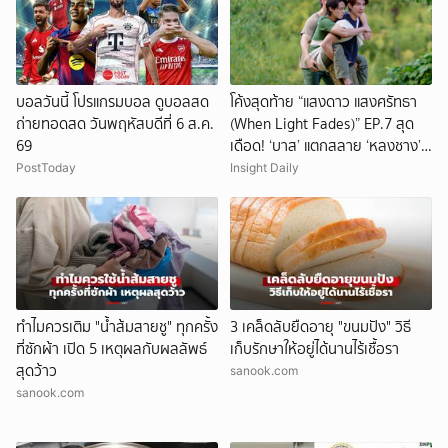
บอลวันนี้ โปรแกรมบอล ดูบอลสด
โค้งสุดท้าย “แสงดาว แสงศรัทธา
ถ่ายทอดสด วันพฤหัสบดีที่ 6 ส.ค.
(When Light Fades)” EP.7 สุด
69
เดือด! ‘บาส’ แตกสลาย ‘หลงชาง’
หัวใจพังยับ
PostToday
Insight Daily
ทำไมควรเติม "น้ำส้มสายชู" ทุกครั้ง
3 เคล็ดลับยืดอายุ "ขนมปัง" วิธี
ที่ซักผ้า เปิด 5 เหตุผลกับผลลัพธ์
เก็บรักษาให้อยู่ได้นานไร้เชื้อรา
สุดว้าว
sanook.com
sanook.com