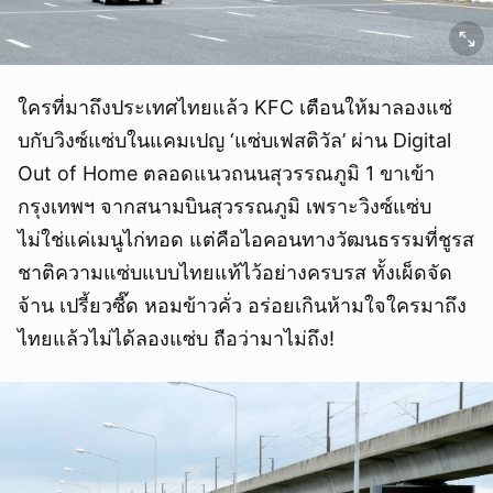
ใครที่มาถึงประเทศไทยแล้ว KFC เตือนให้มาลองแซ่
บกับวิงซ์แซ่บในแคมเปญ ‘แซ่บเฟสติวัล’ ผ่าน Digital
Out of Home ตลอดแนวถนนสุวรรณภูมิ 1 ขาเข้า
กรุงเทพฯ จากสนามบินสุวรรณภูมิ เพราะวิงซ์แซ่บ
ไม่ใช่แค่เมนูไก่ทอด แต่คือไอคอนทางวัฒนธรรมที่ชูรส
ชาติความแซ่บแบบไทยแท้ไว้อย่างครบรส ทั้งเผ็ดจัด
จ้าน เปรี้ยวซี๊ด หอมข้าวคั่ว อร่อยเกินห้ามใจใครมาถึง
ไทยแล้วไม่ได้ลองแซ่บ ถือว่ามาไม่ถึง!