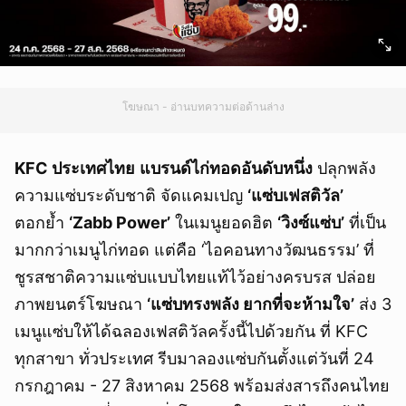
โฆษณา - อ่านบทความต่อด้านล่าง
KFC ประเทศไทย
แบรนด์ไก่ทอดอันดับหนึ่ง
ปลุกพลัง
ความแซ่บระดับชาติ จัดแคมเปญ
‘แซ่บเฟสติวัล’
ตอกย้ำ
‘Zabb Power’
ในเมนูยอดฮิต
‘วิงซ์แซ่บ’
ที่เป็น
มากกว่าเมนูไก่ทอด แต่คือ ‘ไอคอนทางวัฒนธรรม’ ที่
ชูรสชาติความแซ่บแบบไทยแท้ไว้อย่างครบรส ปล่อย
ภาพยนตร์โฆษณา
‘แซ่บทรงพลัง ยากที่จะห้ามใจ’
ส่ง 3
เมนูแซ่บให้ได้ฉลองเฟสติวัลครั้งนี้ไปด้วยกัน ที่ KFC
ทุกสาขา ทั่วประเทศ รีบมาลองแซ่บกันตั้งแต่วันที่ 24
กรกฎาคม - 27 สิงหาคม 2568 พร้อมส่งสารถึงคนไทย