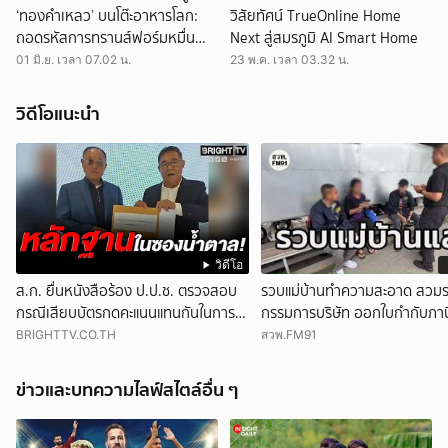
‘ทองคำเหลว’ บนโต๊ะอาหารโลก:
วิสัยทัศน์ TrueOnline Home
ถอดรหัสการทรานส์ฟอร์มหมื่น
Next สู่สมรภูมิ AI Smart Home
ล้านของ LPP OIL
01 มิ.ย. เวลา 07.02 น.
23 พ.ค. เวลา 03.32 น.
วิดีโอแนะนำ
วิดีโอ
ส.ก. ยื่นหนังสือร้อง ป.ป.ช. ตรวจสอบ
รวบแม่บ้านทำความสะอาด สวมร
กรณีเสียบบัตรกดคะแนนแทนกันในการ
กรรมการบริษัท ออกใบกำกับภา
ประชุมสภา กทม.
จำนวน 535 ฉบับ รัฐเสียหายกว่
BRIGHTTV.CO.TH
สวพ.FM91
ล้านบาท
ข่าวและบทความไลฟ์สไตล์อื่น ๆ