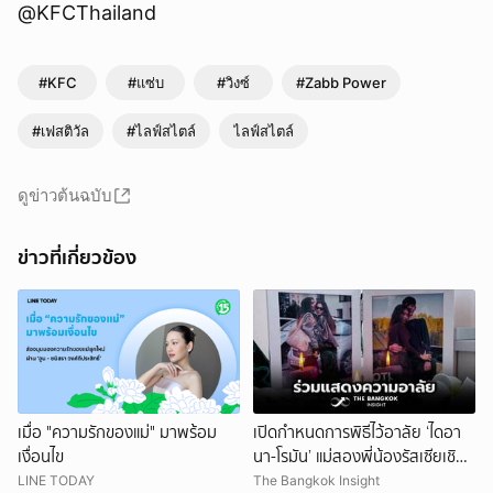
@KFCThailand
#KFC
#แซ่บ
#วิงซ์
#Zabb Power
#เฟสติวัล
#ไลฟ์สไตล์
ไลฟ์สไตล์
ดูข่าวต้นฉบับ
ข่าวที่เกี่ยวข้อง
เมื่อ "ความรักของแม่" มาพร้อม
เปิดกำหนดการพิธีไว้อาลัย ‘ไดอา
เงื่อนไข
นา-โรมัน’ แม่สองพี่น้องรัสเซียเชิญ
ชวนร่วมส่งครั้งสุดท้าย
LINE TODAY
The Bangkok Insight