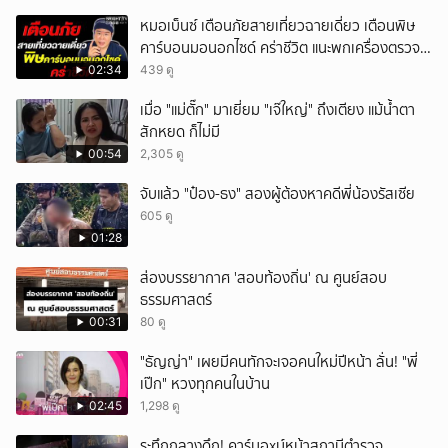
หมอเบ็นซ์ เตือนภัยสายเที่ยวฉายเดี่ยว เตือนพิษ
คาร์บอนมอนอกไซด์ คร่าชีวิต แนะพกเครื่องตรวจ
วัดติดตัว
02:34
439 ดู
เมื่อ "แม่ตั๊ก" มาเยี่ยม "เจ๊ใหญ่" ถึงเตียง แม้น้ำตา
สักหยด ก็ไม่มี
00:54
2,305 ดู
จับแล้ว "ป๋อง-ธง" สองผู้ต้องหาคดีพี่น้องรัสเซีย
605 ดู
01:28
ส่องบรรยากาศ 'สอบท้องถิ่น' ณ ศูนย์สอบ
ธรรมศาสตร์
00:31
80 ดู
"ธัญญ่า" เผยมีคนทักจะเจอคนใหม่ปีหน้า ลั่น! "พี่
เป๊ก" หวงทุกคนในบ้าน
02:45
1,298 ดู
ระทึกกลางดึก! คาร์บอxบ์หน้าสถานีตำรวจ