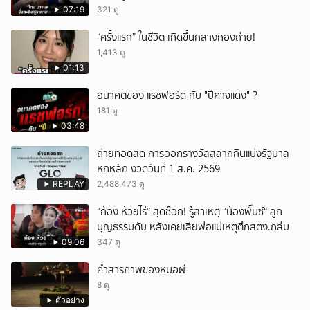
บุกรวบ?
07:19
321 ดู
“ครั้งแรก” ในชีวิต เกิดขึ้นกลางกองถ่าย!
1,413 ดู
01:13
อนาคตของ แรชฟอร์ด กับ "ปีศาจแดง" ?
181 ดู
03:48
ถ่ายทอดสด การออกรางวัลสลากกินแบ่งรัฐบาล
หกหลัก งวดวันที่ 1 ส.ค. 2569
REPLAY
2,488,473 ดู
“ก้อง ห้วยไร่” สุดช็อก! รู้สาเหตุ “น้องพั๊นซ์“ ลูก
บุญธรรมดับ หลังเคยเสียพ่อแม่เหตุตึกสตง.ถล่ม
09:06
347 ดู
คำสารภาพของหมอผี
8 ดู
ตัวอย่าง