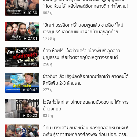
“ก้อง ห้วยไร่” หลังโพสต์ช็อกกลางดึก ทำใจหาย!
10:30
692 ดู
"บิณฑ์ บรรลือฤทธิ์" ยอมพูดแล้ว ข่าวลือ "ใหม่
เจริญปุระ" เอาคุณแม่มาฝากบ้านสุขสุดท้าย
27:01
1,756 ดู
ก้อง ห้วยไร่ แจ้งข่าวเศร้า 'น้องพั้นช์' ลูกสาว
บุญธรรม เสียชีวิตจากอุบัติเหตุทางรถยนต์
01:22
258 ดู
ข่าวดีมาแล้ว! รัฐปลดล็อกเกณฑ์รถเก่า คาดคนได้
สิทธิเพิ่ม 2-3 ล้านราย
00:42
277 ดู
ไวรัลทั่วโลก! สาวไทยถอนสายบัวงดงาม ให้ทหาร
ม้าอังกฤษ
00:23
835 ดู
“โทน บางแค” ขยับสะเทือน หลังถูกออกหมายจับ!
ตะลึง รู้ราคาขายกล้องส่องพระ ก่อน ปอศ.เตรียม