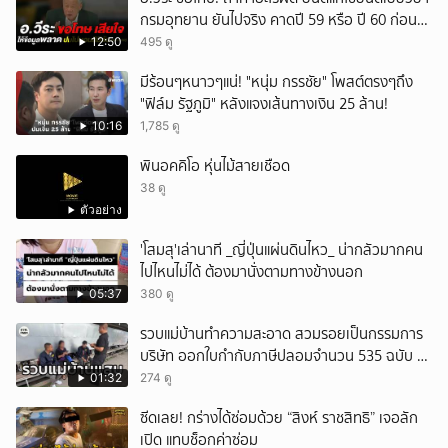
กรมอุทยาน ยันไปจริง คาดปี 59 หรือ ปี 60 ก่อน
ปิดให้พัก
12:50
495 ดู
มีร้อนๆหนาวๆแน่! "หนุ่ม กรรชัย" โพสต์ตรงๆถึง
"ฟิล์ม รัฐภูมิ" หลังแจงเส้นทางเงิน 25 ล้าน!
10:16
1,785 ดู
พินอคคิโอ หุ่นไม้สายเชือด
38 ดู
ตัวอย่าง
'โสมสุ'เล่านาที _ญี่ปุ่นแผ่นดินไหว_ น่ากลัวมากคน
ไปไหนไม่ได้ ต้องมานั่งตามทางข้างนอก
05:37
380 ดู
รวบแม่บ้านทำความสะอาด สวมรอยเป็นกรรมการ
บริษัท ออกใบกำกับภาษีปลอมจำนวน 535 ฉบับ รัฐ
เสียหายกว่า 129 ล้านบาท
01:32
274 ดู
ซีดเลย! กร่างได้ซ่อมด้วย “สิงห์ ราชสิทธิ” เจอลัก
เปิด แทบช็อกค่าซ่อม