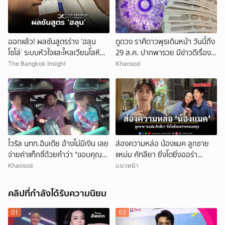
ออกแล้ว! ผลชันสูตรร่าง ‘ฮลุน
ดูดวง ราศีดาวพุธเดินหน้า วันนี้ถึง
โซโล่’ ระบบหัวใจและไหลเวียนโลหิต
29 ส.ค. ปากพารวย มีข่าวดีเรื่อง
ล้มเหลว
เงิน-ค้าขาย
The Bangkok Insight
Khaosod
ไวรัล นทท.อินเดีย อ้างไม่มีเงิน เลย
ส่องความหล่อ น้องแมค ลูกชาย
จ่ายค่าแท็กซี่ด้วยคำว่า "ขอบคุณ"
แหม่ม คัทลียา ยิ่งโตยิ่งออร่า
คนขับอึ้ง แห่วิจารณ์
พระเอกพุ่ง
Khaosod
แนวหน้า
คลิปที่กำลังได้รับความนิยม
01
02