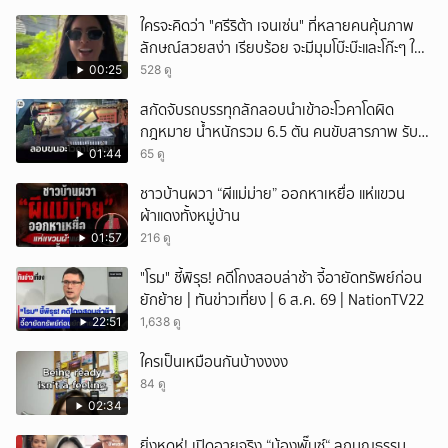
ใครจะคิดว่า "ศรีริต้า เจนเซ่น" ที่หลายคนคุ้นภาพ
ลักษณ์สวยสง่า เรียบร้อย จะมีมุมโบ๊ะบ๊ะและโก๊ะๆ ให้
ได้อมยิ้มเหมือนกัน งานนี้ทำเอาแฟนๆ ทั้งเอ็นดูทั้ง
00:25
528 ดู
หัวเราะ
สกัดจับรถบรรทุกลักลอบนำเข้าอะโวคาโดผิด
กฎหมาย น้ำหนักรวม 6.5 ตัน คนขับสารภาพ รับ
ค่าจ้างเที่ยวละ 5,000 บาท
01:44
65 ดู
ชาวบ้านผวา “ผีแม่ม่าย” ออกหาเหยื่อ แห่แขวน
ผ้าแดงทั้งหมู่บ้าน
01:57
216 ดู
"โรม" ชี้พิรุธ! คดีโกงสอบล่าช้า จี้อายัดทรัพย์ก่อน
ยักย้าย | ทันข่าวเที่ยง | 6 ส.ค. 69 | NationTV22
22:51
1,638 ดู
ใครเป็นเหมือนกันบ้างงงง
84 ดู
02:34
ยิ่งหดหู่! เปิดอายุจริง “น้องพั๊นซ์“ ลูกบุญธรรม