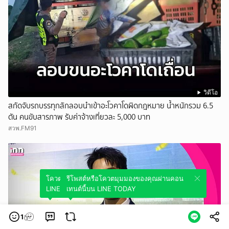
วิดีโอ
สกัดจับรถบรรทุกลักลอบนำเข้าอะโวคาโดผิดกฎหมาย น้ำหนักรวม 6.5
ตัน คนขับสารภาพ รับค่าจ้างเที่ยวละ 5,000 บาท
สวพ.FM91
โควตมุมมองของคุณผ่านคอนเทนต์นี้บน
รีโพสต์หรือโควตมุมมองของคุณผ่านคอน
LINE TODAY
เทนต์นี้บน LINE TODAY
1