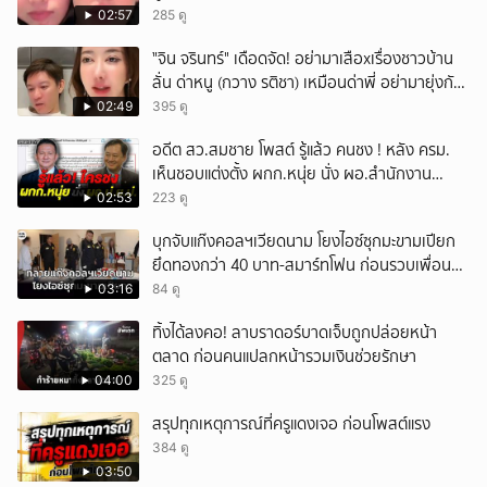
หน้าเหมือนพ่อ
02:57
285 ดู
ั่"จิน จรินทร์" เดือดจัด! อย่ามาเสือxเรื่องชาวบ้าน
ลั่น ด่าหนู (กวาง รติชา) เหมือนด่าพี่ อย่ามายุ่งกับ
คนของผม จบ!!!
02:49
395 ดู
อดีต สว.สมชาย โพสต์ รู้แล้ว คนชง ! หลัง ครม.
เห็นชอบแต่งตั้ง ผกก.หนุ่ย นั่ง ผอ.สำนักงาน
ป.ย.ป.
02:53
223 ดู
บุกจับแก๊งคอลฯเวียดนาม โยงไอซ์ซุกมะขามเปียก
ยึดทองกว่า 40 บาท-สมาร์ทโฟน ก่อนรวบเพื่อน
ร่วมทีมหอบเงิน 1.5 แสนติดสินบนคาโรงพัก
03:16
84 ดู
ทิ้งได้ลงคอ! ลาบราดอร์บาดเจ็บถูกปล่อยหน้า
ตลาด ก่อนคนแปลกหน้ารวมเงินช่วยรักษา
04:00
325 ดู
สรุปทุกเหตุการณ์ที่ครูแดงเจอ ก่อนโพสต์แรง
384 ดู
03:50