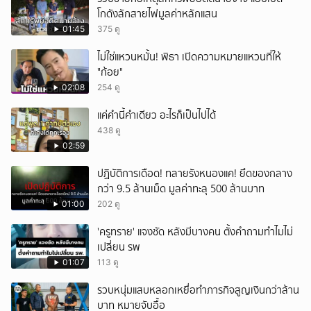
โกดังลักสายไฟมูลค่าหลักแสน
01:45
375 ดู
ไม่ใช่แหวนหมั้น! พิธา เปิดความหมายแหวนที่ให้
"ก้อย"
02:08
254 ดู
แค่คำนี้คำเดียว อะไรก็เป็นไปได้
438 ดู
02:59
ปฏิบัติการเดือด! ทลายรังหนองแค! ยึดของกลาง
กว่า 9.5 ล้านเม็ด มูลค่าทะลุ 500 ล้านบาท
01:00
202 ดู
'ครูทราย' แจงชัด หลังมีบางคน ตั้งคำถามทำไมไม่
เปลี่ยน รพ
01:07
113 ดู
รวบหนุ่มแสบหลอกเหยื่อทำภารกิจสูญเงินกว่าล้าน
บาท หมายจับอื้อ