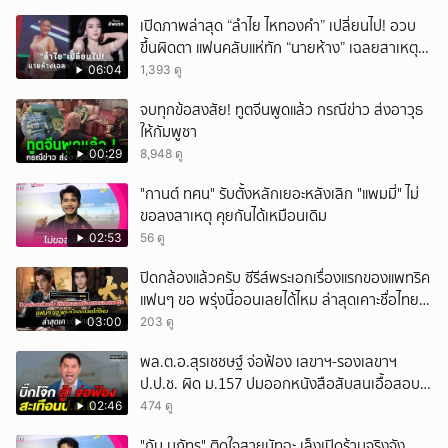
เปิดภาพล่าสุด “ลำไย ไหทองคำ” เปลี่ยนไป! อวบ
ขึ้นผิดตา แฟนคลับแห่ทัก “นายห้าง” เฉลยสาเหตุ
ชัด!
06:04
1,393 ดู
จบทุกข้อสงสัย! ทูตจีนพูดแล้ว กรณีข่าว ส่งอาวุธ
ให้กัมพูชา
00:29
8,948 ดู
"กานต์ ทศน" รับตั้งหลักเยอะหลังเลิก "แพมมี่" ไม่
ขอลงสาเหตุ คุยกันได้เหมือนเดิม
02:53
56 ดู
ปิดกล้องแล้วครับ ซีรีส์พระเอกเรื่องแรกของแพทริค
แฟนๆ ขอ พรุ่งนี้ออนเลยได้ไหม ล่าสุดเคาะชื่อไทย
แล้ว
03:00
203 ดู
พล.ต.อ.สุรเชชษฐ์ จ่อฟ้อง เลขาฯ-รองเลขาฯ
ป.ป.ช. ผิด ม.157 ปมออกหนังสือสับสนเอื้อสอบ
คดีซ้ำซ้อน
02:46
474 ดู
"กัน นภัทร" ติดใจสายมัทฉะ เล็งเปิดร้านจริงจัง