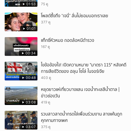
01:53
75 ดู
โพสต์ซึ้งถึง “เจนี่” ลั่นไม่ยอมบอกเราเลย
377 ดู
01:01
แท็กซี่หัวหมอ ถอดล้อหนีตำรวจ
167 ดู
00:34
ไขข้อข้องใจ! เปิดความหมาย "มาตรา 115" หลังคดี
การเสียชีวิตของ ฮลุน โซโล่ ในจอร์เจีย
00:48
403 ดู
หยุดยาวแห่เที่ยวบางแสน เจอน้ำทะเลสีน้ำตาล |
ข่าวช่องวัน
03:08
419 ดู
รวบสาวสาดน้ำกรดใส่เพื่อนร่วมงาน สางแค้นถูก
คุกคามทางเพศ
03:07
375 ดู