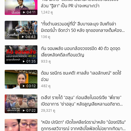
ส่วน "ฐิสา" เป็น PR น่าจะเหมาะกว่า
04:11
1,242 ดู
"ทั้งตำบลรวมอยู่ที่นี่" สืบบางละมุง จับแก๊งล่า
มิเตอร์น้ำ งัดกว่า 50 หลัง ซุกของกลางเต็มห้อง
สารภาพขายหาเงินซื้อยา จ.ชลบุรี
04:43
136 ดู
กัน จอมพลัง มอบกล้องวงจรปิด 40 ตัว อุดจุด
เสี่ยงหลังคดีสะเทือนขวัญ
01:35
933 ดู
ต้อม รชนีกร ชนะคดี! ศาลสั่ง "เลอลักษณ์" ชดใช้
อ่วม
03:12
482 ดู
ตะลึง! รายได้ “ฮลุน” ก่อนเสียในจอร์เจีย “พี่ชาย”
เปิดอาการ “ย่าฮลุน” หลังสูญเสียหลานอภิชาต
บุตร!
07:22
29,321 ดู
"หนิง ปณิตา" เปิดใจเคลียร์ดราม่าหลัง "น้องณิริน"
ถูกกระแสวิจารณ์ จากคลิปไลฟ์สดไม่อยากเกิดมา