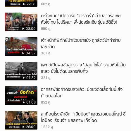
22:31
662 ดู
ตะลึงหนัก! เปิดวาร์ป "วาร์วาร่า" ล่ามสาวรัสเซีย
หัวใจไทย ไขปริศนา พี่-น้องรัสเซีย รู้ประวัติอึ้ง!
08:00
950 ดู
เจ้าหน้าที่พิทักษ์ป่าห้วยขาแข้ง ถูกสัตว์ป่าทำร้าย
เสียชีวิต
04:37
367 ดู
แพทย์เปิดผลชันสูตรร่าง "ฮลุน โซโล่" ระบบหัวใจล้ม
เหลว ยังไม่ตัดปมสารพิษทิ้ง
01:32
331 ดู
อาถรรพ์ซ้อก้าดจบลงแล้ว! นัดชิงตัดเสื้อทีมนี้ ส่ง
ท้ายบอลโลก
01:08
852 ดู
สะเทือนโรงพักอีก! "เมียป๋อง" แฉตร.เอเยนต์ใหญ่ ซี้
ไอป๋อง เรือนจำเผยสภาพแก๊งโฉด
26:00
1,832 ดู