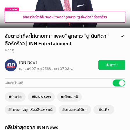
จับตาว่าที่สะใภ้นายกฯ “เพลง” ลูกสาว “ตู่ นันทิดา”
ลือรักร้าว | iNN Entertainment
477 ดู
จับตาว่าที่สะใภ้นายกฯ “เพลง ชนม์ทิดา” ลูกสาว “ตู่ นันทิดา” ลือรักร้าว หลัง
INN News
ไร้รูปคู่แฟนหนุ่ม “เป๊ก เศรณี” ลูกชายคนเล็กของ “อนุทิน”
ติดตาม
เผยแพร่ 07 ก.ย 2568 เวลา 07.03 น.
เรียกได้ว่าเป็นการเปลี่ยนแปลงครั้งสำคัญหลังจากที่ “เสี่ยหนู อนุทิน ชาญวีร
กูล” ได้รับการโหวตให้เป็นนายกรัฐมนตรี คนที่ 32 ของประเทศไทย ซึ่ง
หลายคนกำลังจับตามองถึงว่าที่สะใภ้อย่าง “เพลง ชนม์ทิดา” ลูกสาว “ตู่ นันทิ
เล่นอัตโนมัติ
ดา - เอ๋ ชนม์สวัสดิ์ อัศวเหม” ที่เมื่อปีที่ผ่านมาก “เป๊ก เศรณี” ลูกชายคนเล็ก
ของ “อนุทิน” ได้คุกเข่าขอแต่งงานหลังคบหาดูใจกันมานานถึง 7 ปี
#บันเทิง
#iNNNews
#เป๊กเศรณี
#ไม่พลาดทุกเรื่องอินเทรนด์
#เพลงชนม์ทิดา
บันเทิง
คลิปล่าสุดจาก INN News