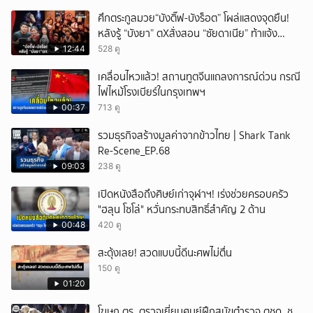
ศึกตระกูลมวย“บังติ๊ฟ-บังร็อต” โผล่แสดงจุดยืน!
หลังรู้ “บังยา” ตXสั่งสอน “ซัยดาเนีย” ท้าแจ้ง
ความ?
12:44
528 ดู
เคลื่อนไหวแล้ว! สถานทูตจีนแถลงการณ์ด่วน กรณี
ไฟไหม้โรงเบียร์ในกรุงเทพฯ
00:37
713 ดู
รวมธุรกิจสร้างมูลค่าจากข้าวไทย | Shark Tank
Re-Scene_EP.68
09:03
238 ดู
เปิดหนังสือถึงศิษย์เก่าจุฬาฯ! เร่งช่วยครอบครัว
"ฮลุน โซโล่" หวั่นกระทบสิทธิ์สำคัญ 2 ด้าน
00:48
420 ดู
สะดุ้งเลย! สวดแบบนี้ดีนะศพไม่ตื่น
150 ดู
01:20
โฆษก ตร. ตรวจเยี่ยมศูนย์ฝึกสุนัขตำรวจ ตชด. ชู