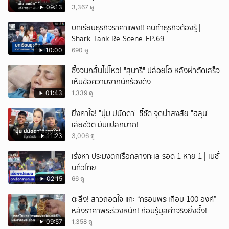
09:13
3,367 ดู
บทเรียนธุรกิจราคาแพง!! คนทำธุรกิจต้องรู้ |
Shark Tank Re-Scene_EP.69
10:00
690 ดู
ซึ้งจนกลั้นไม่ไหว! "สุนารี" ปล่อยโฮ หลังผ่าตัดเสร็จ
เห็นข้อความจากนักร้องดัง
01:43
1,339 ดู
ยิ่งคาใจ! "บุ๋ม ปนัดดา" ชี้ชัด จุดน่าสงสัย "ฮลุน"
เสียชีวิต มันแปลกมาก!
11:23
3,006 ดู
เร่งหา ประมงตกเรือกลางทะเล รอด 1 หาย 1 | เนชั่
นทั่วไทย
02:15
66 ดู
ตะลึง! สาวถอดใจ แกะ “กรอบพระเกือบ 100 องค์”
หลังราคาพระร่วงหนัก! ก่อนรู้มูลค่าจริงยิ่งอึ้ง!
09:57
1,358 ดู