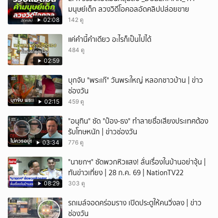
มนุษย์เด็ก ลวงวิดีโอคอลอัดคลิปปล่อยขาย
ยกเลิก
02:08
142 ดู
แค่คำนี้คำเดียว อะไรก็เป็นไปได้
484 ดู
02:59
บุกจับ "พระเก๊" วันพระใหญ่ หลอกชาวบ้าน | ข่าว
ช่องวัน
02:15
459 ดู
"อนุทิน" ซัด "ป๋อง-ธง" ทำลายชื่อเสียงประเทศต้อง
รับโทษหนัก | ข่าวช่องวัน
03:34
776 ดู
"นายกฯ" ซัดพวกหิวแสง! ลั่นเรื่องในบ้านอย่าจุ้น |
ทันข่าวเที่ยง | 28 ก.ค. 69 | NationTV22
08:29
303 ดู
รถเมล์จอดคร่อมราง เปิดประตูให้คนวิ่งลง | ข่าว
ช่องวัน