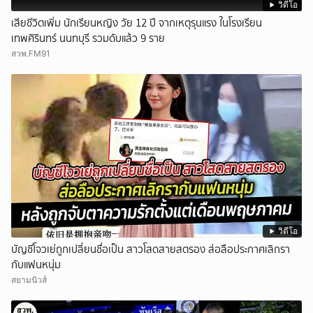
วิดีโอ
เสียชีวิตเพิ่ม นักเรียนหญิง วัย 12 ปี จากเหตุรุนแรง ในโรงเรียน
เทพศิรินทร์ นนทบุรี รวมดับแล้ว 9 ราย
สวพ.FM91
วิดีโอ
บัญชีโจวเย่ถูกเปลี่ยนชื่อเป็น สาวโสดสายสตรอง ส่อลือประกาศเลิกรา
กับแฟนหนุ่ม
สยามนิวส์