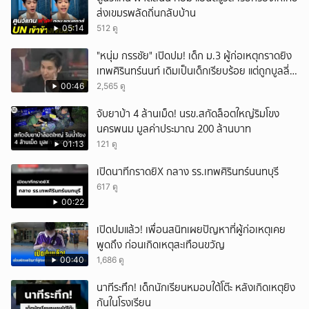
ส่งเขมรพลัดถิ่นกลับบ้าน
05:14
512 ดู
"หนุ่ม กรรชัย" เปิดปม! เด็ก ม.3 ผู้ก่อเหตุกราดยิง
เทพศิรินทร์นนท์ เดิมเป็นเด็กเรียบร้อย แต่ถูกบูลลี่
หนัก คาดแรงกดดันสะสมกลายเป็นแรงแค้น จนก่อ
00:46
2,565 ดู
เหตุสลด
จับยาบ้า 4 ล้านเม็ด! นรข.สกัดล็อตใหญ่ริมโขง
นครพนม มูลค่าประมาณ 200 ล้านบาท
01:13
121 ดู
เปิดนาทีกราดยิX กลาง รร.เทพศิรินทร์นนทบุรี
617 ดู
00:22
เปิดปมแล้ว! เพื่อนสนิทเผยปัญหาที่ผู้ก่อเหตุเคย
พูดถึง ก่อนเกิดเหตุสะเทือนขวัญ
00:40
1,686 ดู
นาทีระทึก! เด็กนักเรียนหมอบใต้โต๊ะ หลังเกิดเหตุยิง
กันในโรงเรียน