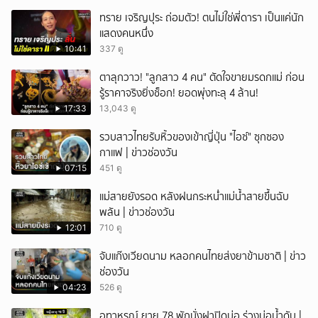
ทราย เจริญปุระ ถ่อมตัว! ตนไม่ใช่พี่ดารา เป็นแค่นัก
แสดงคนหนึ่ง
10:41
337 ดู
ตาลุกวาว! "ลูกสาว 4 คน" ตัดใจขายมรดกแม่ ก่อน
รู้ราคาจริงยิ่งช็อก! ยอดพุ่งทะลุ 4 ล้าน!
17:33
13,043 ดู
รวบสาวไทยรับหิ้วของเข้าญี่ปุ่น "ไอซ์" ซุกซอง
กาแฟ | ข่าวช่องวัน
07:15
451 ดู
แม่สายยังรอด หลังฝนกระหน่ำแม่น้ำสายขึ้นฉับ
พลัน | ข่าวช่องวัน
12:01
710 ดู
จับแก๊งเวียดนาม หลอกคนไทยส่งยาข้ามชาติ | ข่าว
ช่องวัน
04:23
526 ดู
อุทาหรณ์ ยาย 78 พักนั่งฝาปิดบ่อ ร่วงบ่อน้ำดับ |