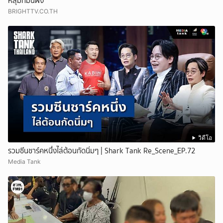
หลุมที่มันฝัง
BRIGHTTV.CO.TH
วิดีโอ
รวมซีนชาร์คหนึ่งไล่ต้อนกัดนิ่มๆ | Shark Tank Re_Scene_EP.72
Media Tank