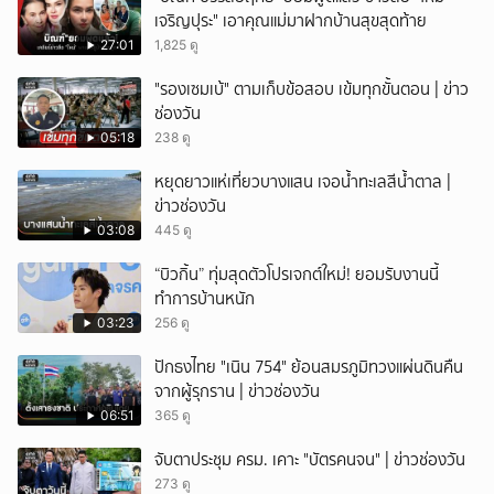
เจริญปุระ" เอาคุณแม่มาฝากบ้านสุขสุดท้าย
27:01
1,825 ดู
"รองเซมเบ้" ตามเก็บข้อสอบ เข้มทุกขั้นตอน | ข่าว
ช่องวัน
05:18
238 ดู
หยุดยาวแห่เที่ยวบางแสน เจอน้ำทะเลสีน้ำตาล |
ข่าวช่องวัน
03:08
445 ดู
“บิวกิ้น” ทุ่มสุดตัวโปรเจกต์ใหม่! ยอมรับงานนี้
ทำการบ้านหนัก
03:23
256 ดู
ปักธงไทย "เนิน 754" ย้อนสมรภูมิทวงแผ่นดินคืน
จากผู้รุกราน | ข่าวช่องวัน
06:51
365 ดู
จับตาประชุม ครม. เคาะ "บัตรคนจน" | ข่าวช่องวัน
273 ดู