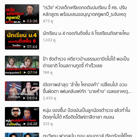
"เรวัช" ห่วงเด็กเครียดกดดันปมเรียน จี้ ศธ. ปรับ
หลักสูตร พร้อมเสนออนุญาตครูพกปื_ระงับเหตุ
03:36
473 ดู
นักเรียน ม.4 กอดกันดิ่งชั้น 6 โรงเรียนดังสายไหม
1,332 ดู
01:44
ป้า ซัดตำรวจ คดีชาวบ้านธรรมดาปิดไม่ได้ พอเป็น
ต่างชาติ โดนสถานทูตจี้ ทำเร็วเลย
07:14
184 ดู
เปิดภาพล่าสุด “ลำไย ไหทองคำ” เปลี่ยนไป! อวบ
ขึ้นผิดตา แฟนคลับแห่ทัก “นายห้าง” เฉลยสาเหตุ
ชัด!
06:04
2,453 ดู
หนุ่ม ของขึ้น! ป๋องมันเป็นลูกน้องตำรวจ แล้วทำไม
ติดคุกไม่ได้ หรือติดได้แค่ตาสีตาสา คนจน
04:28
322 ดู
ตูนวีแกน ฟาดสนั่น ทอม แอนดรูวส์ เรียกร้องให้ไทย