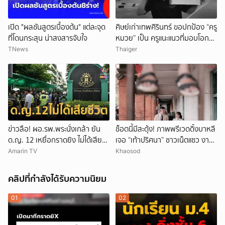
เปิด "ผลชันสูตรเบื้องต้น" แต่ละจุด
ศิษย์เก่าเทพศิรินทร์ ขอปกป้อง “ครู
ที่โดนกระสุน น่าสงสารจับใจ
หมวย” เป็น ครูแนะแนวที่มอบโอกาส
ให้เด็กเสมอ
TNews
Thaiger
ข่าวลือ! ผอ.รพ.พระนั่งเกล้า ยัน
ช็อตนี้มีสะดุ้ง! ภาพพรีเวดดิ้งบาหลี
ด.ญ. 12 เหยื่อกราดยิง ไม่ได้เสีย
เจอ “เท้าปริศนา” ชาวเน็ตแซว งาน
ชีวิต
แต่งหรือหนังผี
Amarin TV
Khaosod
คลิปที่กำลังได้รับความนิยม
01
02