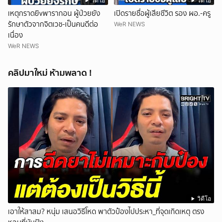
วิดีโอ
วิดีโอ
เหตุกราดยิvพารากอน ผู้ป่วยยัง
เปิดรายชื่อผู้เสียชีวิต รอง ผอ.-ครู
รักษาตัวจากจิตเวช-เป็นคนดีต่อ
WeR NEWS
เนื่อง
WeR NEWS
คลิปมาใหม่ ห้ามพลาด !
วิดีโอ
เอาให้สาสม? หนุ่ม เสนอวิธีโหด พาตัวป๋องไปประหา_ที่จุดเกิดเหตุ ตรง