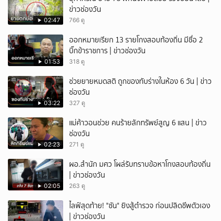
ข่าวช่องวัน
02:47
766 ดู
ออกหมายเรียก 13 รายโกงสอบท้องถิ่น มีชื่อ 2
บิ๊กข้าราชการ | ข่าวช่องวัน
01:53
318 ดู
ช่วยยายหมดสติ ถูกของทับร่างในห้อง 6 วัน | ข่าว
ช่องวัน
03:22
327 ดู
แม่ค้าวอนช่วย คนร้ายลักทรัพย์สูญ 6 แสน | ข่าว
ช่องวัน
02:23
271 ดู
ผอ.สำนัก มศว โผล่รับทราบข้อหาโกงสอบท้องถิ่น
| ข่าวช่องวัน
02:05
263 ดู
ไลฟ์สุดท้าย! "ซัน" ยิงสู้ตำรวจ ก่อนปลิดชีพตัวเอง
| ข่าวช่องวัน