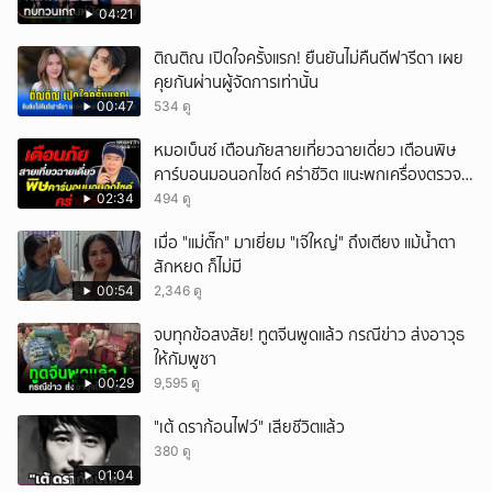
04:21
ติณติณ เปิดใจครั้งแรก! ยืนยันไม่คืนดีฟารีดา เผย
คุยกันผ่านผู้จัดการเท่านั้น
00:47
534 ดู
หมอเบ็นซ์ เตือนภัยสายเที่ยวฉายเดี่ยว เตือนพิษ
คาร์บอนมอนอกไซด์ คร่าชีวิต แนะพกเครื่องตรวจ
วัดติดตัว
02:34
494 ดู
เมื่อ "แม่ตั๊ก" มาเยี่ยม "เจ๊ใหญ่" ถึงเตียง แม้น้ำตา
สักหยด ก็ไม่มี
00:54
2,346 ดู
จบทุกข้อสงสัย! ทูตจีนพูดแล้ว กรณีข่าว ส่งอาวุธ
ให้กัมพูชา
00:29
9,595 ดู
"เต้ ดราก้อนไฟว์" เสียชีวิตแล้ว
380 ดู
01:04