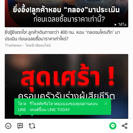
วิดีโอ
ยิ่งรู้ยิ่งตกใจ! ลูกค้าเดินทางกว่า 400 กม. หอบ “กลองมโหระทึก” มา
ประเมิน ก่อนเฉลยซื้อมาราคาเท่าไหร่?
ThaiNews - ไทยนิวส์ออนไลน์
โควตมุมมองของคุณผ่านคอนเทนต์นี้บน
รีโพสต์หรือโควตมุมมองของคุณผ่านคอน
LINE TODAY
เทนต์นี้บน LINE TODAY
วิดีโอ
สุดเศร้า ครอบครัวรับศwผู้เสียชีวิต เหตุยิvในโรงเรียนเทพศิรินทร์ นนทบุรี