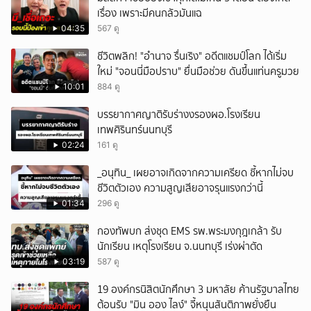
เรื่อง เพราะมีคนกลัวมันแฉ
04:35
567 ดู
ชีวิตพลิก! "อำนาจ รื่นเริง" อดีตแชมป์โลก ได้เริ่ม
ใหม่ "จอนนี่มือปราบ" ยื่นมือช่วย ดันขึ้นแท่นครูมวย
10:01
884 ดู
บรรยากาศญาติรับร่างงรองผอ.โรงเรียน
เทพศิรินทร์นนทบุรี
02:24
161 ดู
_อนุทิน_ เผยอาจเกิดจากความเครียด ชี้หากไม่จบ
ชีวิตตัวเอง ความสูญเสียอาจรุนแรงกว่านี้
01:34
296 ดู
กองทัพบก ส่งชุด EMS รพ.พระมงกุฎเกล้า รับ
นักเรียน เหตุโรงเรียน จ.นนทบุรี เร่งผ่าตัด
03:19
587 ดู
19 องค์กรนิสิตนักศึกษา 3 มหาลัย ค้านรัฐบาลไทย
ต้อนรับ "มิน ออง ไลง์" จี้หนุนสันติภาพยั่งยืน