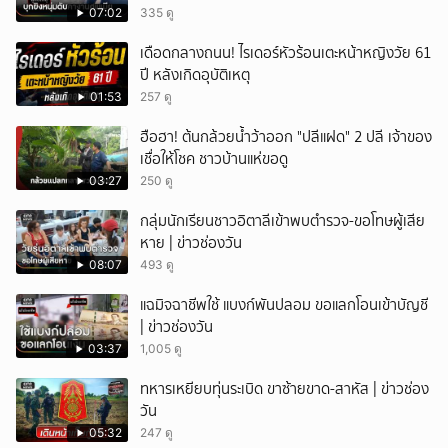
07:02
335 ดู
เดือดกลางถนน! ไรเดอร์หัวร้อนเตะหน้าหญิงวัย 61
ปี หลังเกิดอุบัติเหตุ
01:53
257 ดู
ฮือฮา! ต้นกล้วยน้ำว้าออก "ปลีแฝด" 2 ปลี เจ้าของ
เชื่อให้โชค ชาวบ้านแห่ขอดู
03:27
250 ดู
กลุ่มนักเรียนชาวอิตาลีเข้าพบตำรวจ-ขอโทษผู้เสีย
หาย | ข่าวช่องวัน
08:07
493 ดู
แฉมิจฉาชีพใช้ แบงก์พันปลอม ขอแลกโอนเข้าบัญชี
| ข่าวช่องวัน
03:37
1,005 ดู
ทหารเหยียบทุ่นระเบิด ขาซ้ายขาด-สาหัส | ข่าวช่อง
วัน
05:32
247 ดู