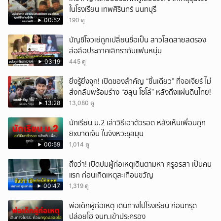
ในโรงเรียน เทพศิรินทร์ นนทบุรี
00:52
190 ดู
บัญชีโจวเย่ถูกเปลี่ยนชื่อเป็น สาวโสดสายสตรอง
ส่อลือประกาศเลิกรากับแฟนหนุ่ม
03:19
445 ดู
ยิ่งรู้ยิ่งจุก! เปิดของสำคัญ “ชิ้นเดียว” ที่จอเจียร์ ไม่
ส่งกลับพร้อมร่าง “ฮลุน โซโล่” หลังถึงแผ่นดินไทย!
13:28
13,080 ดู
นักเรียน ม.2 เล่าวิธีเอาตัวรอด หลังเห็นเพื่อนถูก
ยิxบาดเจ็บ ในจังหวะชุลมุน
00:59
1,014 ดู
ถึงว่า! เปิดปมผู้ก่อเหตุเดินตามหา ครูอรสา เป็นคน
แรก ก่อนเกิดเหตุสะเทือนขวัญ
00:47
1,319 ดู
พ่อเด็กผู้ก่อเหตุ เดินทางไปโรงเรียน ก่อนทรุด
ปล่อยโฮ จนท.เข้าประครอง