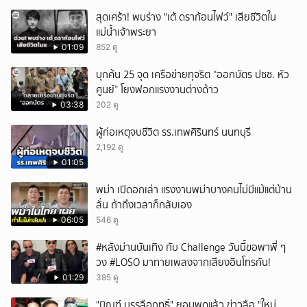
สุดเศร้า! พบร่าง "เต้ ดราก้อนไฟว์" เสียชีวิตใน
แม่น้ำเจ้าพระยา
01:09
852 ดู
บุกค้น 25 จุด เครือข่ายทุจริต “ออกบัตร ปชช. หัว
ศูนย์” โยงฟอกแรงงานต่างด้าว
03:38
202 ดู
ผู้ก่อเหตุจบชีวิต รร.เทพศิรินทร์ นนทบุรี
2,192 ดู
01:05
พม่า เปิดอกเล่า แรงงานพม่าบางคนไม่มีแม้แต่บ้าน
ลั่น ถ้าถึงเวลาก็กลับเอง
06:05
546 ดู
#หลังม่านบันเทิง กับ Challenge วันนี้ขอพาพี่ ๆ
วง #LOSO มาทายเพลงจากเสียงอินโทรกัน!
01:29
385 ดู
"บิณฑ์ บรรลือฤทธิ์" ยอมพูดแล้ว ข่าวลือ "ใหม่