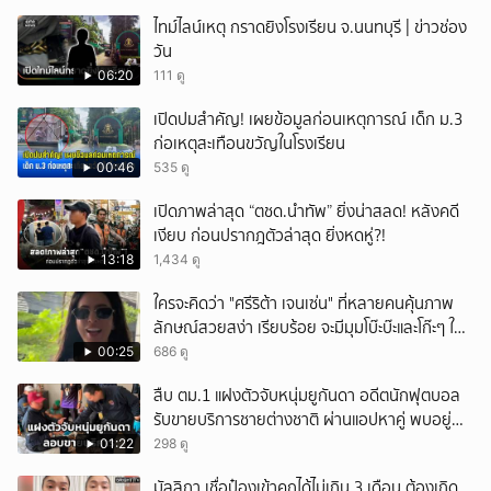
ไทม์ไลน์เหตุ กราดยิงโรงเรียน จ.นนทบุรี | ข่าวช่อง
วัน
06:20
111 ดู
เปิดปมสำคัญ! เผยข้อมูลก่อนเหตุการณ์ เด็ก ม.3
ก่อเหตุสะเทือนขวัญในโรงเรียน
00:46
535 ดู
เปิดภาพล่าสุด “ตชด.นำทัพ” ยิ่งน่าสลด! หลังคดี
เงียบ ก่อนปรากฎตัวล่าสุด ยิ่งหดหู่?!
13:18
1,434 ดู
ใครจะคิดว่า "ศรีริต้า เจนเซ่น" ที่หลายคนคุ้นภาพ
ลักษณ์สวยสง่า เรียบร้อย จะมีมุมโบ๊ะบ๊ะและโก๊ะๆ ให้
ได้อมยิ้มเหมือนกัน งานนี้ทำเอาแฟนๆ ทั้งเอ็นดูทั้ง
00:25
686 ดู
หัวเราะ
สืบ ตม.1 แฝงตัวจับหนุ่มยูกันดา อดีตนักฟุตบอล
รับขายบริการชายต่างชาติ ผ่านแอปหาคู่ พบอยู่
เกินกำหนดอนุญาต
01:22
298 ดู
มัลลิกา เชื่อป๋องเข้าคุกได้ไม่เกิน 3 เดือน ต้องเกิด