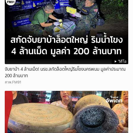
วิดีโอ
จับยาบ้า 4 ล้านเม็ด! นรข.สกัดล็อตใหญ่ริมโขงนครพนม มูลค่าประมาณ
200 ล้านบาท
สวพ.FM91