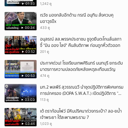
01:33
1,242 ดู
เรวัช มองกลับอีกด้าน กรณี อนุทิน สั่งควบคุ
มอาวุธปืx
00:34
433 ดู
อนุสรณ์ สส.พรรคประชาชน ชูจุดยืนตะโกนลั่นสภา
จี้ "มิน ออง ไลง์" คืนสันติภาพ ก่อนถูกหิ้วตัวออก
03:52
201 ดู
ประกาศด่วน! โรงเรียนเทพศิรินทร์ นนทบุรี ยกระดับ
มาตรการความปลอดภัยหลังเหตุสะเทือนขวัญ
00:53
474 ดู
มท.2 พลพีร์ สุวรรณฉวี นำชุดปฏิบัติการพิเศษกรม
การปกครอง (DOPA S.W.A.T.) เปิดปฏิบัติการ “บา
รมีโสธร” บุกจับผับเถื่อนอัพยา กลางเมืองแปดริ้ว
03:03
113 ดู
เปิดถึงเช้า ไร้ใบอนุญาต
เต้ ดราก้อนไฟว์ มีหินปริศนาถ่วงกระเป๋า? ลอ-ยน้ำ
เจ้าพระยา ใต้สะพานพระราม 7
03:46
1,023 ดู