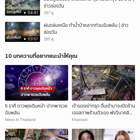
ข่าวช่องวัน
04:41
267 ดู
ฝนถล่มเหนือ ทำน้ำป่าหลากท่วมฉับพลัน | ข่าว
ช่องวัน
03:57
285 ดู
10 บทความที่อยากแนะนำให้คุณ
6 ราศี ดาวพุธเดินหน้า ปากพารวย
เจ้าของเข่าทรุด ตื่นเช้ามาจะเปิดร้าน
ฉับพลัน
เจอสภาพร้านตัวเอง พังวินาศสัน
ตะโร เสียหายนับล้าน
News In Thailand
Khaosod