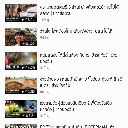
ดรามาลอตเตอรี่ 6 ล้าน! อ้างสั่งเลข184 แต่ไม่ได้
สลาก | ข่าวช่องวัน
08:24
169 ดู
ว่านไฉ โพสต์ขอโทษหลังแจ้งข่าว "ฮลุน โซโล่"
642 ดู
01:22
หนุ่มสุดงง ได้นั่งในห้องเก็บกระเป๋ารถทัวร์ | ข่าว
ช่องวัน
04:29
417 ดู
ชาวบ้านผวา หลุมยักษ์กลาง "ไร่อ้อย-ทุ่งนา" ลึก 5
เมตร | ข่าวช่องวัน
03:52
601 ดู
เร่งตามตัวผู้ต้องสงสัยเอี่ยว 2 พี่น้องรัสเซีย
หายตัว | ข่าวช่องวัน
05:21
417 ดู
EP.73รวบแอดมินกลุ่มลับ _DOBERMAN_ ค้า