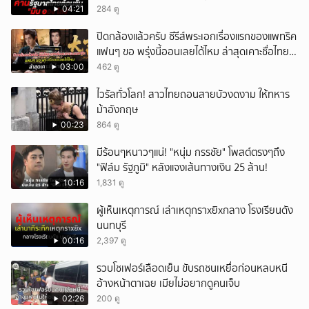
04:21
284 ดู
ปิดกล้องแล้วครับ ซีรีส์พระเอกเรื่องแรกของแพทริค
แฟนๆ ขอ พรุ่งนี้ออนเลยได้ไหม ล่าสุดเคาะชื่อไทย
แล้ว
03:00
462 ดู
ไวรัลทั่วโลก! สาวไทยถอนสายบัวงดงาม ให้ทหาร
ม้าอังกฤษ
00:23
864 ดู
มีร้อนๆหนาวๆแน่! "หนุ่ม กรรชัย" โพสต์ตรงๆถึง
"ฟิล์ม รัฐภูมิ" หลังแจงเส้นทางเงิน 25 ล้าน!
10:16
1,831 ดู
ผู้เห็นเหตุการณ์ เล่าเหตุกราxยิxกลาง โรงเรียนดัง
นนทบุรี
00:16
2,397 ดู
รวบโชเฟอร์เลือดเย็น ขับรถชนเหยื่อก่อนหลบหนี
อ้างหน้าตาเฉย เมียไม่อยากดูคนเจ็บ
02:26
200 ดู