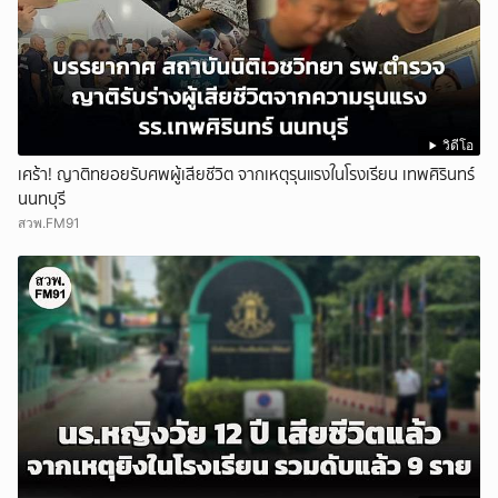
วิดีโอ
เศร้า! ญาติทยอยรับศพผู้เสียชีวิต จากเหตุรุนแรงในโรงเรียน เทพศิรินทร์
นนทบุรี
สวพ.FM91