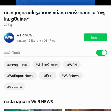
ดีเจหนุ่มถูกชายไม่รู้จักตบหัวเบิ้ลหลายครั้ง ก่อนถาม “มึvรู้
ไหมxูเป็นใคร?”
226 ดู
WeR NEWS
ติดตาม
เผยแพร่ 16 มิ.ย. เวลา 08.17 น.
เล่นอัตโนมัติ
#อาชญากรรม
#ทำร้ายร่างกาย
#WRN
#WeReportNews
#ดีเจ
#WeRNews
#ขอนแก่น
คลิปล่าสุดจาก WeR NEWS