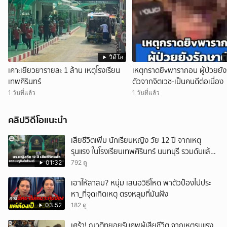
วิดีโอ
เคาะเยียวยารายละ 1 ล้าน เหตุโรงเรียน
เหตุกราดยิvพารากอน ผู้ป่วยยัง
เทพศิรินทร์
ตัวจากจิตเวช-เป็นคนดีต่อเนื่อง
1 วันที่แล้ว
1 วันที่แล้ว
คลิปวิดีโอแนะนำ
เสียชีวิตเพิ่ม นักเรียนหญิง วัย 12 ปี จากเหตุ
รุนแรง ในโรงเรียนเทพศิรินทร์ นนทบุรี รวมดับแล้ว
9 ราย
01:32
792 ดู
เอาให้สาสม? หนุ่ม เสนอวิธีโหด พาตัวป๋องไปประ
หา_ที่จุดเกิดเหตุ ตรงหลุมที่มันฝัง
03:52
182 ดู
เศร้า! ญาติทยอยรับศพผู้เสียชีวิต จากเหตุรุนแรง