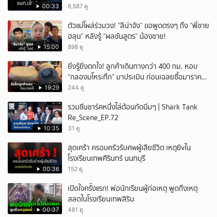
00:33
6,587 ดู
ตัวแม่โผล่ร่วมวง! “ลีน่าจัง” ขอพูดตรงๆ ถึง “พี่ชาย
ฮลุน” หลังรู้ “ผลชันสูตร” น้องชาย!
15:00
898 ดู
ยิ่งรู้ยิ่งตกใจ! ลูกค้าเดินทางกว่า 400 กม. หอบ
“กลองมโหระทึก” มาประเมิน ก่อนเฉลยซื้อมาราคา
เท่าไหร่?
19:29
244 ดู
รวมซีนชาร์คหนึ่งไล่ต้อนกัดนิ่มๆ | Shark Tank
Re_Scene_EP.72
10:35
31 ดู
สุดเศร้า ครอบครัวรับศwผู้เสียชีวิต เหตุยิvใน
โรงเรียนเทพศิรินทร์ นนทบุรี
00:36
152 ดู
เปิดใจครั้งแรก! พ่อนักเรียนผู้ก่อเหตุ พูดถึงเหตุ
สลดในโรงเรียนเทพสิริน
00:37
481 ดู