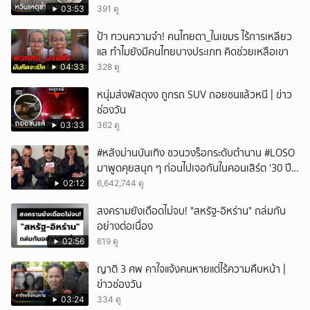
03:53
391 ดู
ป้า ทวนความจำ! คนไทยตา_ในเขมร ไร้การเหลียว
แล ทำไมยังมีคนไทยบางประเภท คิดช่วยเหลือเขา
04:33
328 ดู
หนุ่มส่งพัสดุงง ถูกรถ SUV ถอยชนแล้วหนี | ข่าว
ช่องวัน
03:33
362 ดู
#หลังม่านบันเทิง ชวนวงร็อกระดับตำนาน #LOSO
มาพูดคุยสนุก ๆ ก่อนไปเจอกันในคอนเสิร์ต '30 ปี
LOSO นานเท่าไรก็รอ'
02:12
6,642,744 ดู
สงครามยังเดือดไม่จบ! "สหรัฐ-อิหร่าน" ถล่มกัน
อย่างต่อเนื่อง
02:56
619 ดู
ญาติ 3 ศพ คาใจแจ้งคนหายแต่ไร้ความคืบหน้า |
ข่าวช่องวัน
03:24
334 ดู