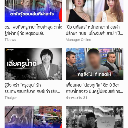
ตร. เผยถึงครูภาษาไทยล่าสุด ตกใจ
“นิว นภัสสร” หนักอกมาก! ขอคำ
รู้กีฬาที่ผู้ก่อเหตุชอบเล่น
ปรึกษา “เนย เนโกะจัมพ์” สามี “เป๊ก
เปรมณัช” ดื่มดริ้งก์ติดเพื่อนหนัก!
TNews
Manager Online
รู้ยิ่งเศร้า “ครูขนุน” รัก
เพื่อนเผย “น้องกูเกิล” ติด 0 วิชา
รร.เทพศิรินทร์มาก ศิษย์เก่า เรียน
ภาษาไทยจริง บ่นครูไม่ยอมแก้เกรด
จบกลับมาเป็นครู
ให้
Thaiger
ข่าวช่องวัน 31