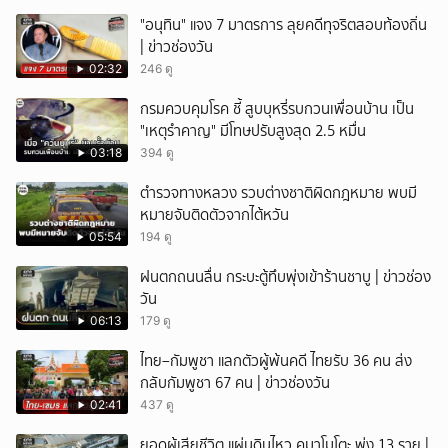
"อนุทิน" แจง 7 มาตรการ ลุยคดีทุจริตสอบท้องถิ่น
| ข่าวช่องวัน
02:32
246 ดู
กรมควบคุมโรค ชี้ สูบบุหรี่รบกวนเพื่อนบ้าน เป็น
"เหตุรำคาญ" มีโทษปรับสูงสุด 2.5 หมื่น
03:18
394 ดู
ตำรวจทางหลวง รวบต่างชาติผิดกฎหมาย พบมี
หมายจับติดตัวจากไต้หวัน
05:54
194 ดู
ฝนตกถนนลื่น กระบะตู้ทึบพุ่งเข้าร้านชาบู | ข่าวช่อง
วัน
06:13
179 ดู
ไทย–กัมพูชา แลกตัวผู้พ้นคดี ไทยรับ 36 คน ส่ง
กลับกัมพูชา 67 คน | ข่าวช่องวัน
02:41
437 ดู
ยอดผู้เสียชีวิต แผ่นดินไหว คุมาโมโตะ พุ่ง 13 ราย |