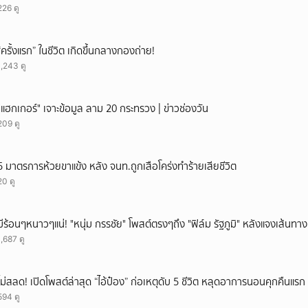
226 ดู
ยกเลิก
“ครั้งแรก” ในชีวิต เกิดขึ้นกลางกองถ่าย!
1,243 ดู
"แฮกเกอร์" เจาะข้อมูล ลาม 20 กระทรวง | ข่าวช่องวัน
209 ดู
5 มาตรการห้วยขาแข้ง หลัง จนท.ถูกเสือโคร่งทำร้ายเสียชีวิต
20 ดู
มีร้อนๆหนาวๆแน่! "หนุ่ม กรรชัย" โพสต์ตรงๆถึง "ฟิล์ม รัฐภูมิ" หลังแจงเส้นทาง
1,687 ดู
ไม่สลด! เปิดโพสต์ล่าสุด “ไอ้ป๋อง” ก่อเหตุดับ 5 ชีวิต หลุดอาการนอนคุกคืนแรก ร
594 ดู