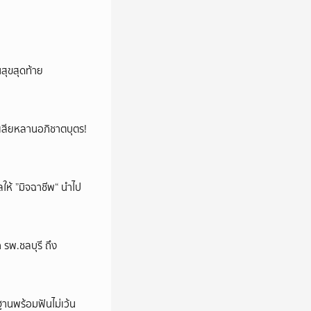
นสุขสุดท้าย
ูญเสียหลานอภิชาตบุตร!
ห้ ”มิจฉาชีพ“ นำไป
พ.ชลบุรี ถึง
านพร้อมฟันไม่เว้น