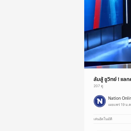
ส้มสู้ ชูวิทย์ ! 
207 ดู
วิโรจน์ ลักขณาอดิศร 
Nation Onli
นายอัจฉริยะ เรืองรัตน
เผยแพร่ 19 ม.ค
งานใครมาหรือไม่ ขณะที่
เล่นอัตโนมัติ