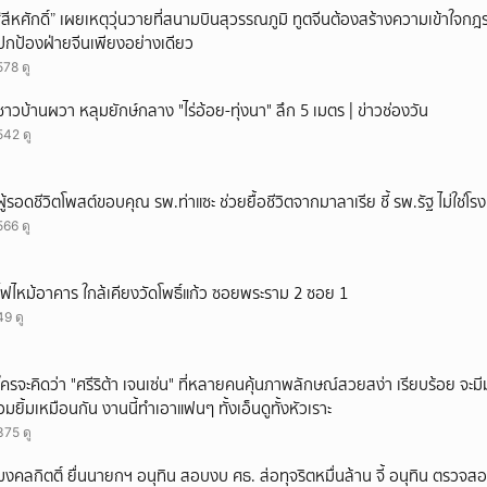
“สีหศักดิ์” เผยเหตุวุ่นวายที่สนามบินสุวรรณภูมิ ทูตจีนต้องสร้างความเข้าใจกฎระ
ปกป้องฝ่ายจีนเพียงอย่างเดียว
578 ดู
ชาวบ้านผวา หลุมยักษ์กลาง "ไร่อ้อย-ทุ่งนา" ลึก 5 เมตร | ข่าวช่องวัน
542 ดู
ผู้รอดชีวิตโพสต์ขอบคุณ รพ.ท่าแซะ ช่วยยื้อชีวิตจากมาลาเรีย ชี้ รพ.รัฐ ไม่ใช่โ
566 ดู
ไฟไหม้อาคาร ใกล้เคียงวัดโพธิ์แก้ว ซอยพระราม 2 ซอย 1
49 ดู
ใครจะคิดว่า "ศรีริต้า เจนเซ่น" ที่หลายคนคุ้นภาพลักษณ์สวยสง่า เรียบร้อย จะมีมุมโ
อมยิ้มเหมือนกัน งานนี้ทำเอาแฟนๆ ทั้งเอ็นดูทั้งหัวเราะ
375 ดู
มงคลกิตติ์ ยื่นนายกฯ อนุทิน สอบงบ ศธ. ส่อทุจริตหมื่นล้าน จี้ อนุทิน ตรวจส