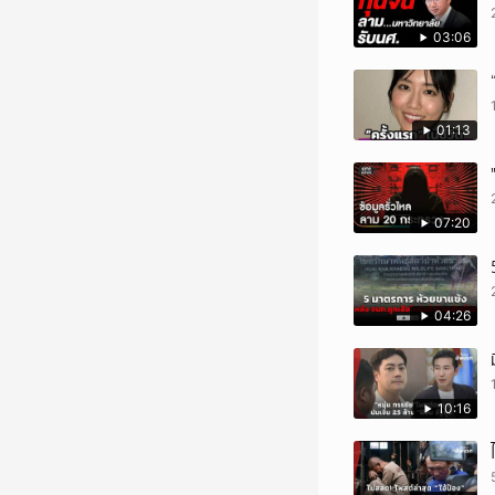
03:06
01:13
07:20
04:26
10:16