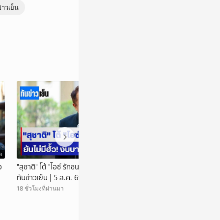
่าวเย็น
อ
วิดีโอ
ว
"สุชาติ" โต้ "ไอซ์ รักชนก" ยันไม่มีฮั้ว! งบบาดาล |
เปลี่ยนนาข้าวสู่สว
ทันข่าวเย็น | 5 ส.ค. 69 | NationTV22
นทั่วไทย
18 ชั่วโมงที่ผ่านมา
20 ชั่วโมงที่ผ่านมา