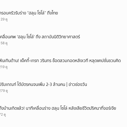
ครอบครัวรับร่าง “ฮลุน โซโล่” ถึงไทย
129 ดู
เคลื่อนศพ 'ฮลุน โซโล่' ถึง สถาบันนิติวิทยาศาสตร์
158 ดู
ฟินเกินต้าน! แจ็คกี้-เกรท วรินทร ช็อตสวมกอดหลังเวที หลุดแคปชั่นชวนคิด
219 ดู
ปรับเกณฑ์ ได้บัตรคนจนเพิ่ม 2-3 ล้านคน | ข่าวช่องวัน
279 ดู
ถึงบ้านเกิดแล้ว! นาทีเคลื่อนร่าง ฮลุน โซโล่ หลังเสียชีวิตปริศนาที่จอร์เจีย
72 ดู