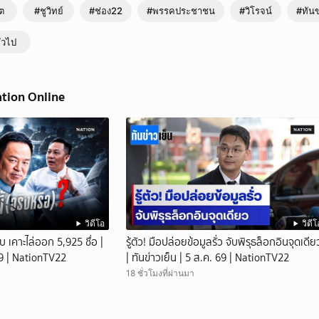
ต
#ชูวิทย์
#ช่อง22
#พรรคประชาชน
#วิโรจน์
#ทันข
ั่วไป
ation Online
วิดีโอ
วิดีโ
 เคาะไล่ออก 5,925 ชื่อ |
รู้ตัว! มือปล่อยข้อมูลรั่ว จับพิรุธล็อกอินจุดเดีย
 69 | NationTV22
| ทันข่าวเย็น | 5 ส.ค. 69 | NationTV22
18 ชั่วโมงที่ผ่านมา