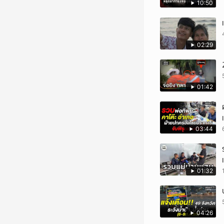
10:50
02:29
01:42
03:44
01:32
04:26