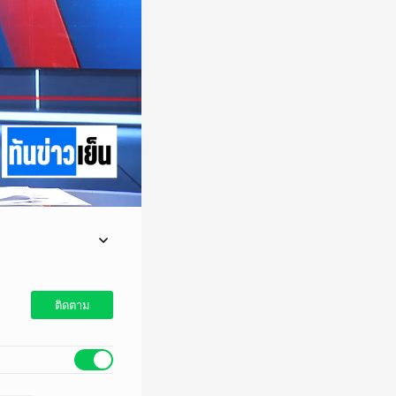
ชน.ขู่ฟ้องกลับ ด้าน
บมือ บิ๊กโจ๊ก ย้อนรับ
ติดตาม