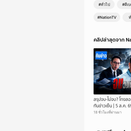
#ทั่วไป
#ดีเบ
#NationTV
ท
คลิปล่าสุดจาก N
สรุปจบ-ไม่จบ? โกงสอบ
ทันข่าวเย็น | 5 ส.ค.
18 ชั่วโมงที่ผ่านมา