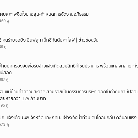
เผยสภาพจิตใจย่าฮลุน-กำหนดการจัดงานอภิธรรม
469 ดู
2 คนร้ายจ่อยิง อินฟลูฯ เม็กซิกันดับคาไลฟ์ | ข่าวช่องวัน
55 ดู
ฝ่ายปกครองจับพ่อรับจ้างแจ้งเกิดสวมสิทธิที่ไชยปราการ พร้อมแถลงทลายแก๊งทุจ
แม่สอด
687 ดู
รวบแม่บ้านทำความสะอาด สวมรอยเป็นกรรมการบริษัท ออกใบกำกับภาษีปลอม
เสียหายกว่า 129 ล้านบาท
195 ดู
ปภ. แจ้งเตือน 49 จังหวัด และ กทม. เฝ้าระวังน้ำท่วม ดินโคลนถล่ม คลื่นลมแรง
573 ดู