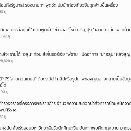
ร้อนถึงรัฐบาล! รองนายกฯ พูดชัด ปมนักท่องเที่ยวจีนถูกห้ามขึ้นเครื่อง
90 ดู
"บิณฑ์ บรรลือฤทธิ์" ยอมพูดแล้ว ข่าวลือ "ใหม่ เจริญปุระ" เอาคุณแม่มาฝากบ้า
1,192 ดู
ตะลึง! รายได้ “ฮลุน” ก่อนเสียในจอร์เจีย “พี่ชาย” เปิดอาการ “ย่าฮลุน” หลังส
28,629 ดู
EP 79”สายคอนเทนต์“ ต้องระวัง‼️ คลิปหรือรูปภาพของคุณอาจกลายเป็นข้อมูลใ
ใช้ได้
103 ดู
ตำรวจจราจรโครงการพระราชดำริ อำนวยความสะดวกนำส่งทารกป่วยหนักจาก ร
รพ.ศิริราช
97 ดู
ยศชนัน สั่งเร่งสอบมหาวิทยาลัยรับนักศึกษาจีน ยันหากพบผิดกฎหมาย-มาตรฐ