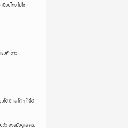
เบียบไทย ไม่ใช่
รงแรมห้าดาว
บ๊ะบ๊ะและโก๊ะๆ ให้ได้
อบตัวเองสมัยดูแล ศธ.