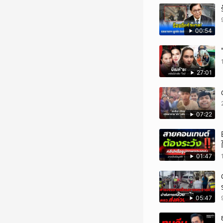
00:54
27:01
07:22
01:47
05:47