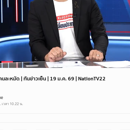
แลกคนละหมัด | ทันข่าวเย็น | 19 ม.ค. 69 | NationTV22
รองหัวหน้าพรรคประชาชน แถลงโต้ "ชูวิทย์" จับแพะชนแกะ ใช้จินตนาการใส่ร้าย ป
ne
พงศ์ ประธานชมรมช่วยเหลือเหยื่ออาชญากรรม ท้า ชูวิทย์ ดีเบต ปมดีลลับพรรคส้มจั
. เวลา 10.22 น.
 ชูวิทย์ ดับเครื่องชน แถลงโต้ทุกเม็ด