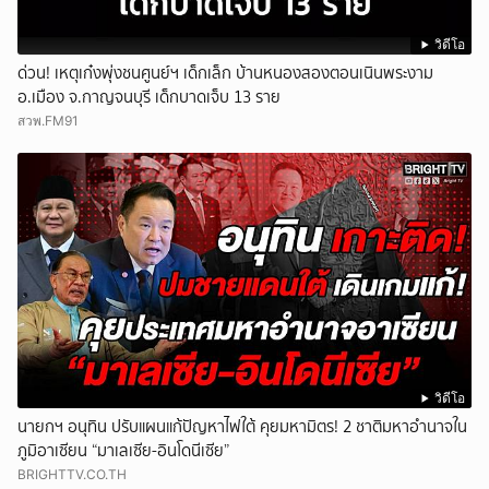
วิดีโอ
ด่วน! เหตุเก๋งพุ่งชนศูนย์ฯ เด็กเล็ก บ้านหนองสองตอนเนินพระงาม
อ.เมือง จ.กาญจนบุรี เด็กบาดเจ็บ 13 ราย
สวพ.FM91
วิดีโอ
นายกฯ อนุทิน ปรับแผนแก้ปัญหาไฟใต้ คุยมหามิตร! 2 ชาติมหาอำนาจใน
ภูมิอาเซียน “มาเลเซีย-อินโดนีเซีย”
BRIGHTTV.CO.TH