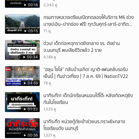
00:16
2,343 ดู
กรมทางหลวงเตรียมเปิดทดลองให้บริการ M6 ช่วง
บางปะอิน–ปากช่อง ฟรี! ทุกวันศุกร์-เสาร์-อาทิตย์
เริ่มศุกร์ที่ 21 สิงหาคม 2569 นี้
05:15
71 ดู
ด่วน! เด็กก่อเหตุกราดยิงกลาง รร. ดังย่าน
จ.นนทบุรี พบเสียชีวิตแล้ว 2 ราย
00:34
4,188 ดู
“ฮลุน โซโล่” กลับบ้านเกิด! ญาติ-แฟนคลับรอรับ
เย็นนี้ | ทันข่าวเที่ยง | 7 ส.ค. 69 | NationTV22
04:59
78 ดู
นาทีระทึก! เด็กนักเรียนหมอบใต้โต๊ะ หลังเกิดเหตุยิง
กันในโรงเรียน
01:33
1,025 ดู
นาทีระทึก หน่วยกู้ภัยเข้าช่วยนร.กราxยิxกลาง
โรงเรียนดัง นนทบุรี
00:56
1,521 ดู