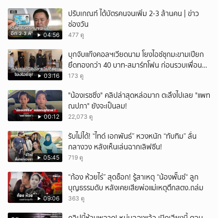
ยกเลิก
ปรับเกณฑ์ ได้บัตรคนจนเพิ่ม 2-3 ล้านคน | ข่าว
ช่องวัน
04:56
477 ดู
บุกจับแก๊งคอลฯเวียดนาม โยงไอซ์ซุกมะขามเปียก
ยึดทองกว่า 40 บาท-สมาร์ทโฟน ก่อนรวบเพื่อน
ร่วมทีมหอบเงิน 1.5 แสนติดสินบนคาโรงพัก
03:16
173 ดู
"น้องเรซซิ่ง" คลิปล่าสุดหล่อมาก ตะลึงไปเลย "แพท
ณปภา" ยังจะเป็นลม!
00:12
22,073 ดู
รับไม่ได้! “ไทด์ เอกพันธ์” หวงหนัก “ทับทิม” ลั่น
กลางวง หลังเห็นเล่นฉากเลิฟซีน!
05:45
719 ดู
“ก้อง ห้วยไร่” สุดช็อก! รู้สาเหตุ “น้องพั๊นซ์“ ลูก
บุญธรรมดับ หลังเคยเสียพ่อแม่เหตุตึกสตง.ถล่ม
09:06
363 ดู