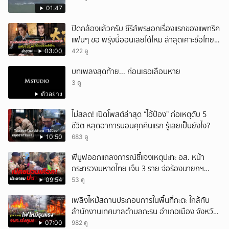
01:47
ปิดกล้องแล้วครับ ซีรีส์พระเอกเรื่องแรกของแพทริค
แฟนๆ ขอ พรุ่งนี้ออนเลยได้ไหม ล่าสุดเคาะชื่อไทย
แล้ว
03:00
422 ดู
บทเพลงสุดท้าย... ก่อนเธอเลือนหาย
3 ดู
ตัวอย่าง
ไม่สลด! เปิดโพสต์ล่าสุด “ไอ้ป๋อง” ก่อเหตุดับ 5
ชีวิต หลุดอาการนอนคุกคืนแรก รู้เลยเป็นยังไง?
10:50
683 ดู
พีมูฟออกแถลงการณ์ชี้แจงเหตุปะทะ อส. หน้า
กระทรวงมหาดไทย เจ็บ 3 ราย จ่อร้องนายกฯ
ตรวจสอบ
09:54
53 ดู
เพลิงไหม้สถานประกอบการในพื้นที่กะตะ ใกล้กับ
สำนักงานเทศบาลตำบลกะรน อำเภอเมือง จังหวัด
ภูเก็ต
07:00
982 ดู