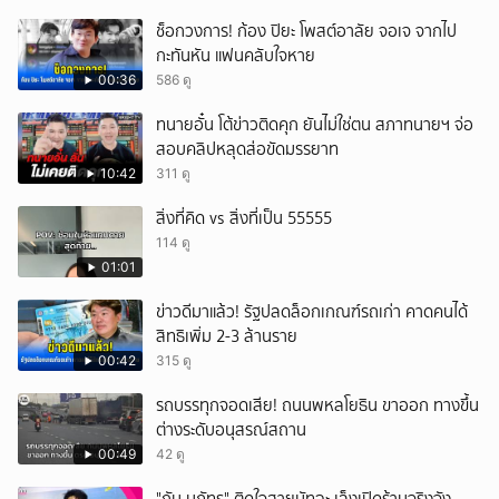
ช็อกวงการ! ก้อง ปิยะ โพสต์อาลัย จอเจ จากไป
กะทันหัน แฟนคลับใจหาย
00:36
586 ดู
ทนายอั๋น โต้ข่าวติดคุก ยันไม่ใช่ตน สภาทนายฯ จ่อ
สอบคลิปหลุดส่อขัดมรรยาท
10:42
311 ดู
สิ่งที่คิด vs สิ่งที่เป็น 55555
114 ดู
01:01
ข่าวดีมาแล้ว! รัฐปลดล็อกเกณฑ์รถเก่า คาดคนได้
สิทธิเพิ่ม 2-3 ล้านราย
00:42
315 ดู
รถบรรทุกจอดเสีย! ถนนพหลโยธิน ขาออก ทางขึ้น
ต่างระดับอนุสรณ์สถาน
00:49
42 ดู