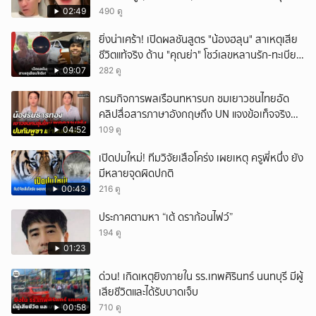
คนของผม จบ!!!
02:49
490 ดู
ยิ่งน่าเศร้า! เปิดผลชันสูตร "น้องฮลุน" สาเหตุเสีย
ชีวิตแท้จริง ด้าน "คุณย่า" โชว์เลขหลานรัก-ทะเบียน
รถเคลื่อนร่าง!
09:07
282 ดู
กรมกิจการพลเรือนทหารบก ชมเยาวชนไทยอัด
คลิปสื่อสารภาษาอังกฤษถึง UN แจงข้อเท็จจริง
ประวัติศาสตร์มนุษยธรรมไทย
04:52
109 ดู
เปิดปมใหม่! ทีมวิจัยเสือโคร่ง เผยเหตุ ครูพี่หนึ่ง ยัง
มีหลายจุดผิดปกติ
00:43
216 ดู
ประกาศตามหา “เต้ ดราก้อนไฟว์”
194 ดู
01:23
ด่วน! เกิดเหตุยิงภายใน รร.เทพศิรินทร์ นนทบุรี มีผู้
เสียชีวิตและได้รับบาดเจ็บ
00:58
710 ดู