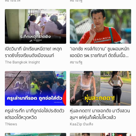
จำได้ เคยเป็นฉากหนังดัง
ดับ 2 บาดเจ็บกว่า 20 ราย ก่อนยิง
สยามนิวส์
สยามรัฐ
ตัวเองเสียชีวิตหน้าห้องเรียน
เปิดวินาที นักเรียนหนีตาย! เหตุก
“เอกชัย หงส์กังวาน” ซูบผอมหนัก
ราดยิงโรงเรียนดังเมืองนนท์
แอดมิต รพ.ราชทัณฑ์ ตัดชิ้นเนื้อ
หัว-กระเพาะ รอฟังผลตรวจ
The Bangkok Insight
สยามรัฐ
ครูเล่าระทึก นาทีถูกจ่อใส่ประชิดตัว
หุ่นสะกดตา! นางเอกดัง มาวิ่งสวน
แต่รอดได้หวุดหวิด
ลุมฯ แค่หุ่นก็เผ็ดไม่ไหวแล้ว
TNews
KaaZip บันเทิง