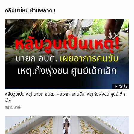
2569 นี้
คลิปมาใหม่ ห้ามพลาด !
วิดีโอ
หลับวูบเป็นเหตุ! นายก อบต. เผยอาการคนขับ เหตุเก๋งพุ่งชน ศูนย์เด็ก
เล็ก
สยามนิวส์