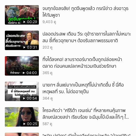
จบทุกข้อสงสัย! ทูตจีนพูดแล้ว กรณีข่าว ส่งอาวุธ
ให้กัมพูชา
00:29
9,403 ดู
ปลอดประสพ เตือน วีระ ดุข้าราชการในสภาไม่เหมาะ
สม ชี้เที่ยวอุทยานฯ ต้องรับสภาพธรรมชาติ
03:31
202 ดู
ทิ้งได้ลงคอ! ลาบราดอร์บาดเจ็บถูกปล่อยหน้า
ตลาด ก่อนคนแปลกหน้ารวมเงินช่วยรักษา
04:00
365 ดู
นายกฯ ลั่นแย่มากเป็นเหตุที่ไม่น่าเกิดขึ้น ชี้ นี่คือ
เหตุผลที่ รบ. ไม่ต่ออายุปืน
00:54
364 ดู
ใครจะคิดว่า "ศรีริต้า เจนเซ่น" ที่หลายคนคุ้นภาพ
ลักษณ์สวยสง่า เรียบร้อย จะมีมุมโบ๊ะบ๊ะและโก๊ะๆ ให้
ได้อมยิ้มเหมือนกัน งานนี้ทำเอาแฟนๆ ทั้งเอ็นดูทั้ง
00:25
587 ดู
หัวเราะ