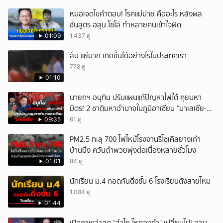
หมอเจดไขคำตอบ! โรคแม่ม่าย คืออะไร หลังผล
ชันสูตร ฮลุน โซโล่ ทำหลายคนเข้าใจผิด
01:09
1,437 ดู
ลั่น แย่มาก เกิดขึ้นได้อย่างไรในประเทศเรา
778 ดู
01:10
นายกฯ อนุทิน ปรับแผนแก้ปัญหาไฟใต้ คุยมหา
มิตร! 2 ชาติมหาอำนาจในภูมิอาเซียน “มาเลเซีย-
อินโดนีเซีย”
09:35
61 ดู
PM2.5 ทะลุ 700 ไฟไหม้โรงงานรีไซเคิลยางเก่า
บ้านบึง ควันดำพวยพุ่งต่อเนื่องหลายชั่วโมง
01:01
84 ดู
นักเรียน ม.4 กอดกันดิ่งชั้น 6 โรงเรียนดังสายไหม
1,084 ดู
01:44