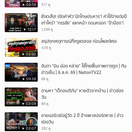
03:14
517 ดู
ยิ่งตะลึง! เปิดค่าหัว“นักโทษประหาร”! ค่าใช้จ่ายต่อปี
เท่าไหร่? “กรรชัย” แสกหน้า ถอนหงอก “ป้าป๋อง”!
12:17
1,299 ดู
สรุปทุกเหตุการณ์ที่ครูแดงเจอ ก่อนโพสต์แรง
436 ดู
03:50
จับตา "มิน อ่อง หล่าย" ใช้ไทยฟื้นภาพการทูต | ทัน
ข่าวเย็น | 6 ส.ค. 69 | NationTV22
09:38
68 ดู
ตามหา "เด็กอเมริกัน" หายตัวจากบ้าน | ข่าวช่อง
วัน
03:09
89 ดู
ชายนอร์เวย์อยู่วัด 2 ปี อ้างพาสปอร์ตหาย | ข่าว
ช่องวัน
03:07
282 ดู