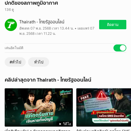
ปกติของสภาพภูมิอากาศ
136 ดู
“คัลแมกี” สัญญาณเตือนจากธรรมชาติ ความผิดปกติของสภาพภูมิอากาศที่
Thairath - ไทยรัฐออนไลน์
มนุษย์ต้องเตรียมรับมือในอนาคต
ติดตาม
อัพเดต 07 พ.ย. 2568 เวลา 13.44 น. • เผยแพร่ 07
ตามข่าวก่อนใครได้ที่
พ.ย. 2568 เวลา 11.22 น.
- Website :
www.thairath.co.th
- LINE Official :
Thairath
เล่นอัตโนมัติ
#ทั่วไป
ทั่วไป
คลิปล่าสุดจาก Thairath - ไทยรัฐออนไลน์
วิดีโอ