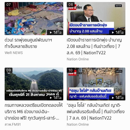
เสียงปืนดังสนั่นหวั่นไหว
07
08
วิดีโอ
วิดีโอ
ด่วน! รถพุ่งชนศูนย์พัฒนาฯ
เปิดงบข้าราชการเบิกพุ่ง บำนาญ
ทำเจ็บหลายสิบราย
2.08 แสนล้าน | ทันข่าวเที่ยง | 7
ส.ค. 69 | NationTV22
WeR NEWS
Nation Online
09
10
วิดีโอ
วิดีโอ
กรมทางหลวงเตรียมเปิดทดลองให้
“ฮลุน โซโล่” กลับบ้านเกิด! ญาติ-
บริการ M6 ช่วงบางปะอิน–
แฟนคลับรอรับเย็นนี้ | ทันข่าวเที่ยง
ปากช่อง ฟรี! ทุกวันศุกร์-เสาร์-
| 7 ส.ค. 69 | NationTV22
อาทิตย์ เริ่มศุกร์ที่ 21 สิงหาคม
สวพ.FM91
Nation Online