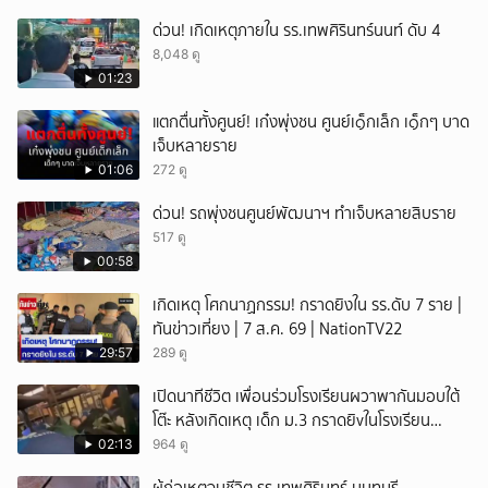
เหตุสลด
ด่วน! เกิดเหตุภายใน รร.เทพศิรินทร์นนท์ ดับ 4
8,048 ดู
01:23
แตกตื่นทั้งศูนย์! เก๋งพุ่งชน ศูนย์เ๑็กเล็ก เ๑็กๆ บาด
เจ็บหลายราย
01:06
272 ดู
ด่วน! รถพุ่งชนศูนย์พัฒนาฯ ทำเจ็บหลายสิบราย
517 ดู
00:58
เกิดเหตุ โศกนาฏกรรม! กราดยิงใน รร.ดับ 7 ราย |
ทันข่าวเที่ยง | 7 ส.ค. 69 | NationTV22
29:57
289 ดู
เปิดนาทีชีวิต เพื่อนร่วมโรงเรียนผวาพากันมอบใต้
โต๊ะ หลังเกิดเหตุ เด็ก ม.3 กราดยิvในโรงเรียน
เทพศิรินทร์นนท์ แบบไม่เลือกหน้า เสียงปืนดังสนั่น
02:13
964 ดู
หวั่นไหว