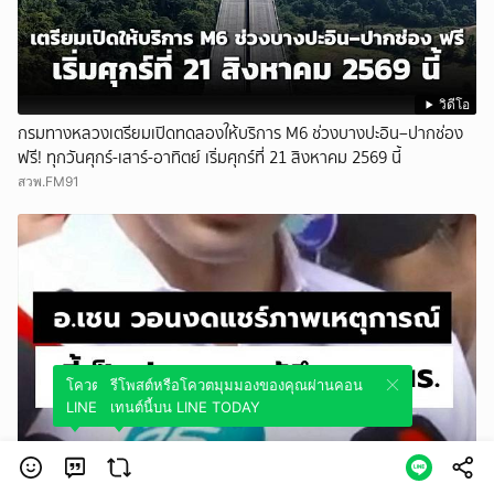
วิดีโอ
กรมทางหลวงเตรียมเปิดทดลองให้บริการ M6 ช่วงบางปะอิน–ปากช่อง
ฟรี! ทุกวันศุกร์-เสาร์-อาทิตย์ เริ่มศุกร์ที่ 21 สิงหาคม 2569 นี้
สวพ.FM91
โควตมุมมองของคุณผ่านคอนเทนต์นี้บน
รีโพสต์หรือโควตมุมมองของคุณผ่านคอน
LINE TODAY
เทนต์นี้บน LINE TODAY
วิดีโอ
อ.เชน วอนงดแชร์ภาพเหตุการณ์ ชี้เป็นห่วงความรู้สึก ครู-นร