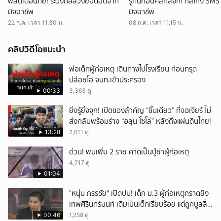
พี่สติเตือนภัย! ระวังกลลวงยอดฮิตจาก
รู้ทันก่อนคลิกลิงก์! กลโกง SMS
มิจฉาชีพ
มิจฉาชีพ
22 ก.ค. เวลา 11.30 น.
08 ก.ค. เวลา 11.15 น.
คลิปวิดีโอแนะนำ
พ่อเด็กผู้ก่อเหตุ เดินทางไปโรงเรียน ก่อนทรุด
ปล่อยโฮ จนท.เข้าประครอง
00:33
3,363 ดู
ยิ่งรู้ยิ่งจุก! เปิดของสำคัญ “ชิ้นเดียว” ที่จอเจียร์ ไม่
ส่งกลับพร้อมร่าง “ฮลุน โซโล่” หลังถึงแผ่นดินไทย!
13:28
2,611 ดู
ด่วน! พบเพิ่ม 2 ราย คาดเป็นปู่ย่าผู้ก่อเหตุ
4,717 ดู
01:04
"หนุ่ม กรรชัย" เปิดปม! เด็ก ม.3 ผู้ก่อเหตุกราดยิง
เทพศิรินทร์นนท์ เดิมเป็นเด็กเรียบร้อย แต่ถูกบูลลี่
หนัก คาดแรงกดดันสะสมกลายเป็นแรงแค้น จนก่อ
00:46
1,258 ดู