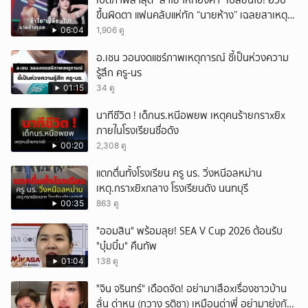
เปิดภาพล่าสุด “ลำไย ไหทองคำ” เปลี่ยนไป! อวบ
ขึ้นผิดตา แฟนคลับแห่ทัก “นายห้าง” เฉลยสาเหตุ
ชัด!
06:04
1,906 ดู
อ.เชน วอนงดแชร์ภาพเหตุการณ์ ชี้เป็นห่วงความ
รู้สึก ครู-นร
01:15
34 ดู
นาทีชีวิต ! เด็กนร.หนีอพยพ เหตุคนร้ายกราxยิx
ภายในโรงเรียนชื่อดัง
00:20
2,308 ดู
แตกตื่นทั้งโรงเรียน ครู นร. วิ่งหนีอลหม่าน
เหตุ.กราxยิxกลาง โรงเรียนดัง นนทบุรี
00:35
863 ดู
"ออมสิน" พร้อมลุย! SEA V Cup 2026 ต้อนรับ
"บุ๋มบิ๋ม" คืนทัพ
01:04
138 ดู
ั่"จิน จรินทร์" เดือดจัด! อย่ามาเสือxเรื่องชาวบ้าน
ลั่น ด่าหนู (กวาง รติชา) เหมือนด่าพี่ อย่ามายุ่งกับ