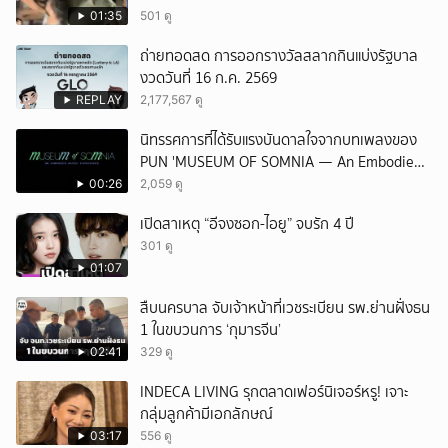
01:35
501 ดู
ถ่ายทอดสด การออกรางวัลสลากกินแบ่งรัฐบาล
งวดวันที่ 16 ก.ค. 2569
REPLAY
2,177,567 ดู
นิทรรศการที่ได้รับแรงบันดาลใจจากบทเพลงของ
PUN 'MUSEUM OF SOMNIA — An Embodied
Music Experience'
00:26
2,059 ดู
เปิดสาเหตุ “อีจงซอก-ไอยู” จบรัก 4 ปี
301 ดู
01:07
สืบนครบาล จับเจ้าหน้าที่เวชระเบียน รพ.ย่านฝั่งธน
1 ในขบวนการ ‘กุมารจีน’
02:41
329 ดู
INDECA LIVING รุกตลาดเฟอร์นิเจอร์หรู! เจาะ
กลุ่มลูกค้ามีเอกลักษณ์
03:17
556 ดู