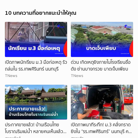
10 บทความที่อยากแนะนำให้คุณ
เปิดภาพนักเรียน ม.3 มือก่อเหตุ รัว
ด่วน เกิดเหตุยิงภายในโรงเรียนชื่อ
ถล่มใน รร.เทพศิรินทร์ นนทบุรี
ดัง ย่านบางกรวย บาดเจ็บเพียบ
TNews
TNews
ประกาศขายแล้ว! บ้านเรือนไทย
เปิดภาพนาทีระทึก! ม.3 คลั่งกราด
โบราณริมแม่น้ำ หลายคนเห็นแล้ว
ยิงใน “รร.เทพศิรินทร์” นนทบุรี ครู