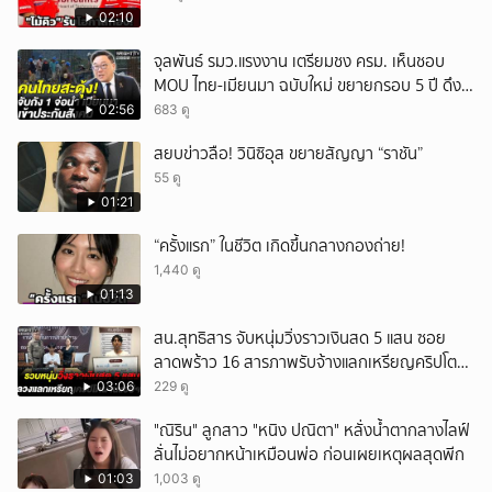
02:10
จุลพันธ์ รมว.แรงงาน เตรียมชง ครม. เห็นชอบ
MOU ไทย-เมียนมา ฉบับใหม่ ขยายกรอบ 5 ปี ดึง
แรงงานเข้าระบบ
02:56
683 ดู
สยบข่าวลือ! วินิซิอุส ขยายสัญญา “ราชัน”
55 ดู
01:21
“ครั้งแรก” ในชีวิต เกิดขึ้นกลางกองถ่าย!
1,440 ดู
01:13
สน.สุทธิสาร จับหนุ่มวิ่งราวเงินสด 5 แสน ซอย
ลาดพร้าว 16 สารภาพรับจ้างแลกเหรียญคริปโต
ผ่านแอปฯ
03:06
229 ดู
"ณิริน" ลูกสาว "หนิง ปณิตา" หลั่งน้ำตากลางไลฟ์
ลั่นไม่อยากหน้าเหมือนพ่อ ก่อนเผยเหตุผลสุดพีก
01:03
1,003 ดู