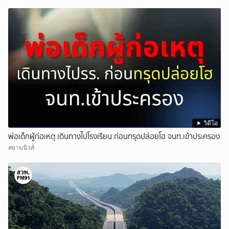
วิดีโอ
พ่อเด็กผู้ก่อเหตุ เดินทางไปโรงเรียน ก่อนทรุดปล่อยโฮ จนท.เข้าประครอง
สยามนิวส์