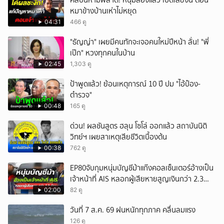
คลิปนี้ห้ามพลาด! หนุ่มลองแล้ว เปิดเสียงนี้ ตอน
หมาข้างบ้านเห่าไม่หยุด
04:31
466 ดู
"ธัญญ่า" เผยมีคนทักจะเจอคนใหม่ปีหน้า ลั่น! "พี่
เป๊ก" หวงทุกคนในบ้าน
02:45
1,303 ดู
ป้าพูดแล้ว! ย้อนเหตุการณ์ 10 ปี ปม "ไอ้ป๋อง-
ตำรวจ"
00:48
165 ดู
ด่วน! ผลชันสูตร ฮลุน โซโล่ ออกแล้ว สถาบันนิติ
วิทย์ฯ เผยสาเหตุเสียชีวิตเบื้องต้น
00:38
762 ดู
EP80จับกุมหนุ่มบัญชีม้าแก๊งคอลเซ็นเตอร์อ้างเป็น
เจ้าหน้าที่ AIS หลอกผู้เสียหายสูญเงินกว่า 2.3
ล้านบาท
02:00
82 ดู
วันที่ 7 ส.ค. 69 ฝนหนักทุกภาค คลื่นลมแรง
126 ดู