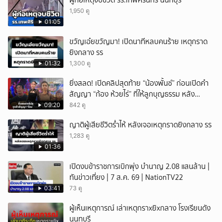
ผู้ก่อเหตุจบชีวิต รร.เทพศิรินทร์ นนทบุรี
1,950 ดู
01:05
ขวัญเอ๋ยขวัญมา! เปิดนาทีหลบคนร้าย เหตุกราด
ยิงกลาง รร
01:32
1,300 ดู
ยิ่งสลด! เปิดคลิปสุดท้าย “น้องพั้นช์” ก่อนเปิดคำ
สัญญา “ก้อง ห้วยไร่” ที่ให้ลูกบุญธรรม หลัง
ลาโลก!
09:20
842 ดู
ญาติผู้เสียชีวิตร่ำไห้ หลังเจอเหตุกราดยิงกลาง รร
1,283 ดู
01:36
เปิดงบข้าราชการเบิกพุ่ง บำนาญ 2.08 แสนล้าน |
ทันข่าวเที่ยง | 7 ส.ค. 69 | NationTV22
03:41
73 ดู
ผู้เห็นเหตุการณ์ เล่าเหตุกราxยิxกลาง โรงเรียนดัง
นนทบุรี