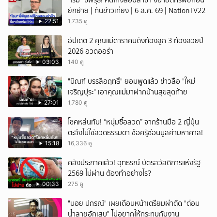
"โรม" ชี้พิรุธ! คดีโกงสอบล่าช้า จี้อายัดทรัพย์ก่อน
ยักย้าย | ทันข่าวเที่ยง | 6 ส.ค. 69 | NationTV22
22:51
1,735 ดู
อัปเดต 2 คุณแม่ดาราคนดังท้องลูก 3 ท้องสวยปี
2026 อวดออร่า
03:03
140 ดู
"บิณฑ์ บรรลือฤทธิ์" ยอมพูดแล้ว ข่าวลือ "ใหม่
เจริญปุระ" เอาคุณแม่มาฝากบ้านสุขสุดท้าย
27:01
1,780 ดู
โชคหล่นทับ! “หนุ่มซื้อลวด” จากร้านมือ 2 ญี่ปุ่น
ตะลึงไม่ใช่ลวดธรรมดา ช็อครู้ซ่อนมูลค่ามหาศาล!
15:18
16,336 ดู
คลังประกาศแล้ว! อุทธรณ์ บัตรสวัสดิการแห่งรัฐ
2569 ไม่ผ่าน ต้องทำอย่างไร?
00:33
275 ดู
"บอย ปกรณ์" เผยเดือนหน้าเตรียมผ่าตัด "ต่อม
น้ำลายอักเสบ" ไม่อยากให้กระทบกับงาน