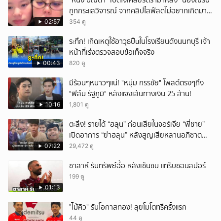
"หนิง ปณิตา" เปิดใจเคลียร์ดราม่าหลัง "น้องณิริน"
ถูกกระแสวิจารณ์ จากคลิปไลฟ์สดไม่อยากเกิดมา
หน้าเหมือนพ่อ
02:57
354 ดู
ระทึก! เกิดเหตุใช้อาวุธปืuในโรงเรียนดังนนทบุรี เจ้า
หน้าที่เร่งตรวจสอบข้อเท็จจริง
00:43
820 ดู
มีร้อนๆหนาวๆแน่! "หนุ่ม กรรชัย" โพสต์ตรงๆถึง
"ฟิล์ม รัฐภูมิ" หลังแจงเส้นทางเงิน 25 ล้าน!
10:16
1,801 ดู
ตะลึง! รายได้ “ฮลุน” ก่อนเสียในจอร์เจีย “พี่ชาย”
เปิดอาการ “ย่าฮลุน” หลังสูญเสียหลานอภิชาต
บุตร!
07:22
29,472 ดู
ซาลาห์ รับทรัพย์อื้อ หลังเซ็นซบ แทร็บซอนสปอร์
199 ดู
01:13
"ไม้คิว" รับโอกาสทอง! ลุยโมโตทรีครั้งแรก
44 ดู