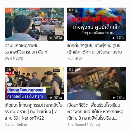
แรงแค้น จนก่อเหตุสลด
03
04
วิดีโอ
วิดีโอ
ด่วน! เกิดเหตุภายใน
แตกตื่นทั้งศูนย์! เก๋งพุ่งชน ศูนย์
รร.เทพศิรินทร์นนท์ ดับ 4
เ๑็กเล็ก เ๑็กๆ บาดเจ็บหลายราย
WeR NEWS
สยามนิวส์
05
06
วิดีโอ
วิดีโอ
เกิดเหตุ โศกนาฏกรรม! กราดยิงใน
เปิดนาทีชีวิต เพื่อนร่วมโรงเรียน
รร.ดับ 7 ราย | ทันข่าวเที่ยง | 7
ผวาพากันมอบใต้โต๊ะ หลังเกิดเหตุ
ส.ค. 69 | NationTV22
เด็ก ม.3 กราดยิvในโรงเรียน
เทพศิรินทร์นนท์ แบบไม่เลือกหน้า
Nation Online
The Room44 Variety