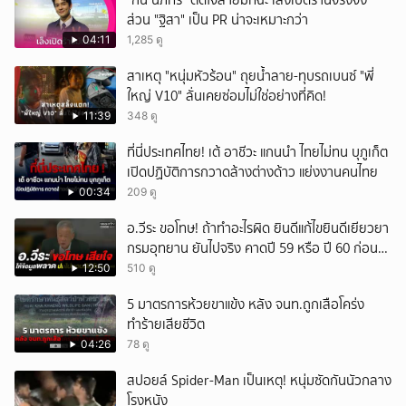
"กัน นภัทร" ติดใจสายมัทฉะ เล็งเปิดร้านจริงจัง
ส่วน "ฐิสา" เป็น PR น่าจะเหมาะกว่า
04:11
1,285 ดู
สาเหตุ "หนุ่มหัวร้อน" ถุยน้ำลาย-ทุบรถเบนซ์ "พี่
ใหญ่ V10" ลั่นเคยซ่อมไม่ใช่อย่างที่คิด!
11:39
348 ดู
ที่นี่ประเทศไทย! เต้ อาชีวะ แกนนำ ไทยไม่ทน บุภูเก็ต
เปิดปฏิบัติการกวาดล้างต่างด้าว แย่งงานคนไทย
00:34
209 ดู
อ.วีระ ขอโทษ! ถ้าทำอะไรผิด ยินดีแก้ไขยินดีเยียวยา
กรมอุทยาน ยันไปจริง คาดปี 59 หรือ ปี 60 ก่อน
ปิดให้พัก
12:50
510 ดู
5 มาตรการห้วยขาแข้ง หลัง จนท.ถูกเสือโคร่ง
ทำร้ายเสียชีวิต
04:26
78 ดู
สปอยล์ Spider-Man เป็นเหตุ! หนุ่มซัดกันนัวกลาง
โรงหนัง