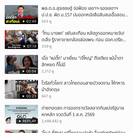
พล.ต.อ.สุรเชชษฐ์ จ่อฟ้อง เลขาฯ-รองเลขาฯ
ป.ป.ช. ผิด ม.157 ปมออกหนังสือสับสนเอื้อสอบ
คดีซ้ำซ้อน
02:46
543 ดู
“โทน บางแค” ขยับสะเทือน หลังถูกออกหมายจับ!
ตะลึง รู้ราคาขายกล้องส่องพระ ก่อน ปอศ.เตรียม
บุกรวบ?
07:19
339 ดู
เมื่อ "แม่ตั๊ก" มาเยี่ยม "เจ๊ใหญ่" ถึงเตียง แม้น้ำตา
สักหยด ก็ไม่มี
00:54
2,312 ดู
ไวรัลทั่วโลก! สาวไทยถอนสายบัวงดงาม ให้ทหาร
ม้าอังกฤษ
00:23
847 ดู
ถ่ายทอดสด การออกรางวัลสลากกินแบ่งรัฐบาล
หกหลัก งวดวันที่ 1 ส.ค. 2569
REPLAY
2,488,482 ดู