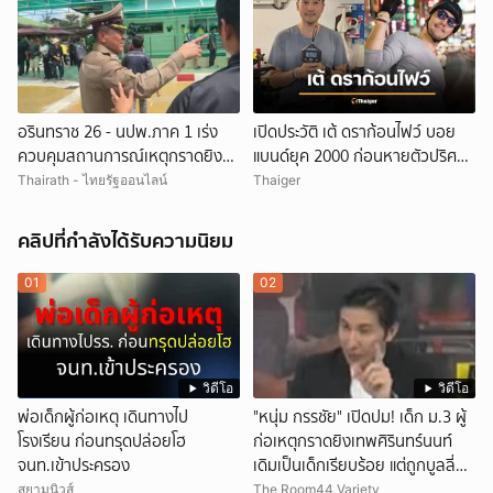
อรินทราช 26 - นปพ.ภาค 1 เร่ง
เปิดประวัติ เต้ ดราก้อนไฟว์ บอย
ควบคุมสถานการณ์เหตุกราดยิง
แบนด์ยุค 2000 ก่อนหายตัวปริศนา
โรงเรียนเทพศิรินทร์ นนทบุรี
เกิดอะไรขึ้น
Thairath - ไทยรัฐออนไลน์
Thaiger
คลิปที่กำลังได้รับความนิยม
01
02
วิดีโอ
วิดีโอ
พ่อเด็กผู้ก่อเหตุ เดินทางไป
"หนุ่ม กรรชัย" เปิดปม! เด็ก ม.3 ผู้
โรงเรียน ก่อนทรุดปล่อยโฮ
ก่อเหตุกราดยิงเทพศิรินทร์นนท์
จนท.เข้าประครอง
เดิมเป็นเด็กเรียบร้อย แต่ถูกบูลลี่
หนัก คาดแรงกดดันสะสมกลายเป็น
สยามนิวส์
The Room44 Variety