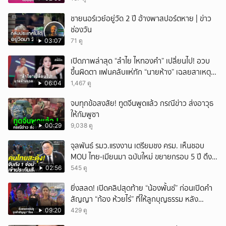
ชายนอร์เวย์อยู่วัด 2 ปี อ้างพาสปอร์ตหาย | ข่าว
ช่องวัน
03:07
71 ดู
เปิดภาพล่าสุด “ลำไย ไหทองคำ” เปลี่ยนไป! อวบ
ขึ้นผิดตา แฟนคลับแห่ทัก “นายห้าง” เฉลยสาเหตุ
ชัด!
06:04
1,467 ดู
จบทุกข้อสงสัย! ทูตจีนพูดแล้ว กรณีข่าว ส่งอาวุธ
ให้กัมพูชา
00:29
9,038 ดู
จุลพันธ์ รมว.แรงงาน เตรียมชง ครม. เห็นชอบ
MOU ไทย-เมียนมา ฉบับใหม่ ขยายกรอบ 5 ปี ดึง
แรงงานเข้าระบบ
02:56
545 ดู
ยิ่งสลด! เปิดคลิปสุดท้าย “น้องพั้นช์” ก่อนเปิดคำ
สัญญา “ก้อง ห้วยไร่” ที่ให้ลูกบุญธรรม หลัง
ลาโลก!
09:20
429 ดู