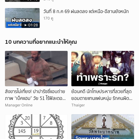
วันที่ 8 ก.ค 69 ฝนลดลง แต่เหนือ-อีสานยังหนัก
170 ดู
01:28
10 บทความที่อยากแนะนำให้คุณ
สังขารไม่เที่ยง! ปาปารัซซี่แอบถ่าย
ย้อนคดี นักโทษประหารที่สวยที่สุด
ภาพ “เบ็คแฮม” วัย 51 ไร้ฟิลเตอร์
ยอมตายแทนแฟนหนุ่ม รักคนผิด
เผยให้เห็นผมบาง-ศีรษะล้าน
ชีวิตดิ่งเหว
Manager Online
Thaiger