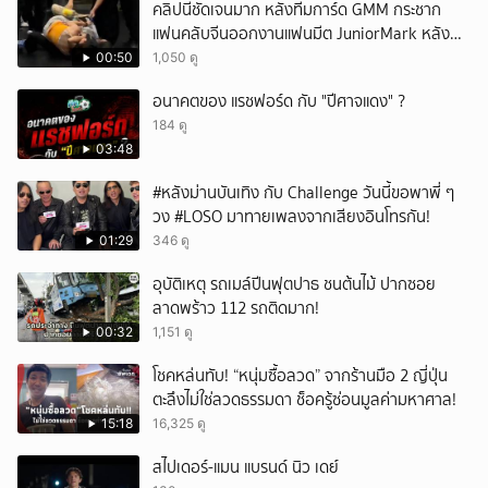
คลิปนี้ชัดเจนมาก หลังทีมการ์ด GMM กระชาก
แฟนคลับจีนออกงานแฟนมีต JuniorMark หลัง
ฝ่าฝืนกติกาจองคิว
00:50
1,050 ดู
อนาคตของ แรชฟอร์ด กับ "ปีศาจแดง" ?
184 ดู
03:48
#หลังม่านบันเทิง กับ Challenge วันนี้ขอพาพี่ ๆ
วง #LOSO มาทายเพลงจากเสียงอินโทรกัน!
01:29
346 ดู
อุบัติเหตุ รถเมล์ปีนฟุตปาธ ชนต้นไม้ ปากซอย
ลาดพร้าว 112 รถติดมาก!
00:32
1,151 ดู
โชคหล่นทับ! “หนุ่มซื้อลวด” จากร้านมือ 2 ญี่ปุ่น
ตะลึงไม่ใช่ลวดธรรมดา ช็อครู้ซ่อนมูลค่ามหาศาล!
15:18
16,325 ดู
สไปเดอร์-แมน แบรนด์ นิว เดย์