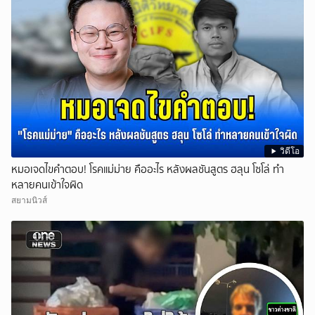
วิดีโอ
หมอเจดไขคำตอบ! โรคแม่ม่าย คืออะไร หลังผลชันสูตร ฮลุน โซโล่ ทำ
หลายคนเข้าใจผิด
สยามนิวส์