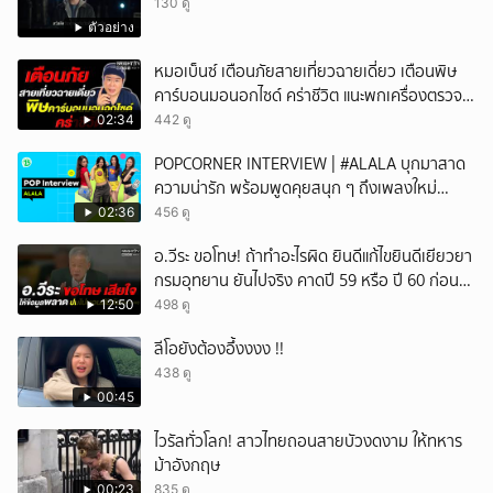
130 ดู
ตัวอย่าง
หมอเบ็นซ์ เตือนภัยสายเที่ยวฉายเดี่ยว เตือนพิษ
คาร์บอนมอนอกไซด์ คร่าชีวิต แนะพกเครื่องตรวจ
วัดติดตัว
02:34
442 ดู
POPCORNER INTERVIEW | #ALALA บุกมาสาด
ความน่ารัก พร้อมพูดคุยสนุก ๆ ถึงเพลงใหม่
'ON&OFF'
02:36
456 ดู
อ.วีระ ขอโทษ! ถ้าทำอะไรผิด ยินดีแก้ไขยินดีเยียวยา
กรมอุทยาน ยันไปจริง คาดปี 59 หรือ ปี 60 ก่อน
ปิดให้พัก
12:50
498 ดู
ลีโอยังต้องอึ้งงงง !!
438 ดู
00:45
ไวรัลทั่วโลก! สาวไทยถอนสายบัวงดงาม ให้ทหาร
ม้าอังกฤษ
00:23
835 ดู