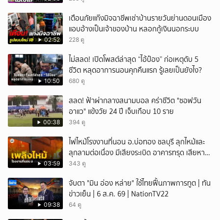
เตือนภัยแก๊งมิจฉาชีพเช่าบ้านรายวันย่านดอนเมือง
แอบอ้างเป็นเจ้าของบ้าน หลอกกู้เงินนอกระบบ
02:52
228 ดู
ไม่สลด! เปิดโพสต์ล่าสุด “ไอ้ป๋อง” ก่อเหตุดับ 5
ชีวิต หลุดอาการนอนคุกคืนแรก รู้เลยเป็นยังไง?
10:50
680 ดู
สลด! ฟ้าผ่ากลางสนามบอล คร่าชีวิต "ซอฟวัน
อาแว" แข้งวัย 24 ปี เจ็บเกือบ 10 ราย
00:38
394 ดู
ไฟไหม้โรงงานที่นอน อ.บ่อทอง ชลบุรี ลุกไหม้และ
ลุกลามต่อเนื่อง มีเสียงระเบิด อาคารทรุด เสียหาย
หนัก
03:59
343 ดู
จับตา "มิน อ่อง หล่าย" ใช้ไทยฟื้นภาพการทูต | ทัน
ข่าวเย็น | 6 ส.ค. 69 | NationTV22
09:38
64 ดู