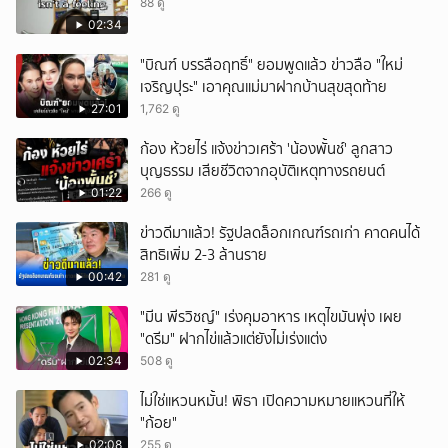
88 ดู
02:34
"บิณฑ์ บรรลือฤทธิ์" ยอมพูดแล้ว ข่าวลือ "ใหม่
เจริญปุระ" เอาคุณแม่มาฝากบ้านสุขสุดท้าย
27:01
1,762 ดู
ก้อง ห้วยไร่ แจ้งข่าวเศร้า 'น้องพั้นช์' ลูกสาว
บุญธรรม เสียชีวิตจากอุบัติเหตุทางรถยนต์
01:22
266 ดู
ข่าวดีมาแล้ว! รัฐปลดล็อกเกณฑ์รถเก่า คาดคนได้
สิทธิเพิ่ม 2-3 ล้านราย
00:42
281 ดู
"มีน พีรวิชญ์" เร่งคุมอาหาร เหตุไขมันพุ่ง เผย
"ดรีม" ฝากไข่แล้วแต่ยังไม่เร่งแต่ง
02:34
508 ดู
ไม่ใช่แหวนหมั้น! พิธา เปิดความหมายแหวนที่ให้
"ก้อย"
02:08
255 ดู