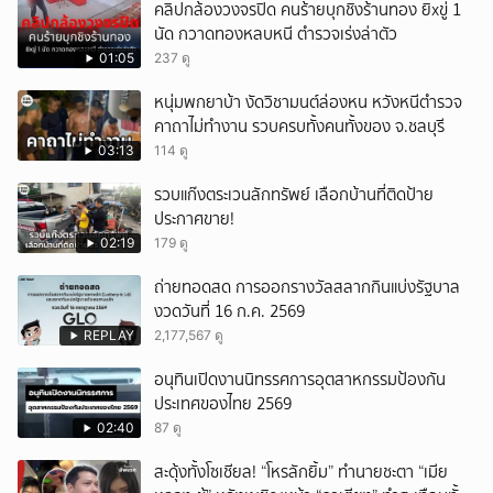
คลิปกล้องวงจรปิด คนร้ายบุกชิงร้านทอง ยิxขู่ 1
นัด กวาดทองหลบหนี ตำรวจเร่งล่าตัว
01:05
237 ดู
หนุ่มพกยาบ้า งัดวิชามนต์ล่องหน หวังหนีตำรวจ
คาถาไม่ทำงาน รวบครบทั้งคนทั้งของ จ.ชลบุรี
03:13
114 ดู
รวบแก๊งตระเวนลักทรัพย์ เลือกบ้านที่ติดป้าย
ประกาศขาย!
02:19
179 ดู
ถ่ายทอดสด การออกรางวัลสลากกินแบ่งรัฐบาล
งวดวันที่ 16 ก.ค. 2569
REPLAY
2,177,567 ดู
อนุทินเปิดงานนิทรรศการอุตสาหกรรมป้องกัน
ประเทศของไทย 2569
02:40
87 ดู
สะดุ้งทั้งโซเชียล! “โหรลักยิ้ม” ทำนายชะตา “เมีย