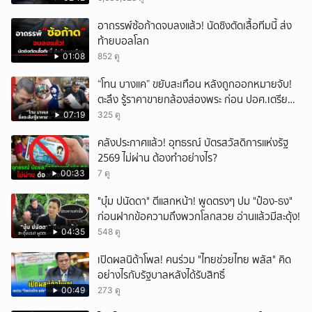
ยกเลิก
อาถรรพ์ซ้อก้าดจบลงแล้ว! นัดชิงตัดเสื้อทีมนี้ ส่ง
ท้ายบอลโลก
01:08
852 ดู
“โทน บางแค” ขยับสะเทือน หลังถูกออกหมายจับ!
ตะลึง รู้ราคาขายกล้องส่องพระ ก่อน ปอศ.เตรียม
บุกรวบ?
07:19
325 ดู
คลังประกาศแล้ว! อุทธรณ์ บัตรสวัสดิการแห่งรัฐ
2569 ไม่ผ่าน ต้องทำอย่างไร?
00:33
7 ดู
"บุ๋ม ปนัดดา" ตีแสกหน้า! พูดตรงๆ ปม "ป๋อง-ธง"
ก่อนฝากข้อความถึงพวกโลกสวย อ่านแล้วมีสะดุ้ง!
04:35
548 ดู
เปิดผลนิด้าโพล! คนร่วม "ไทยช่วยไทย พลัส" คิด
อย่างไรกับรัฐบาลหลังได้รับสิทธิ์
00:49
273 ดู