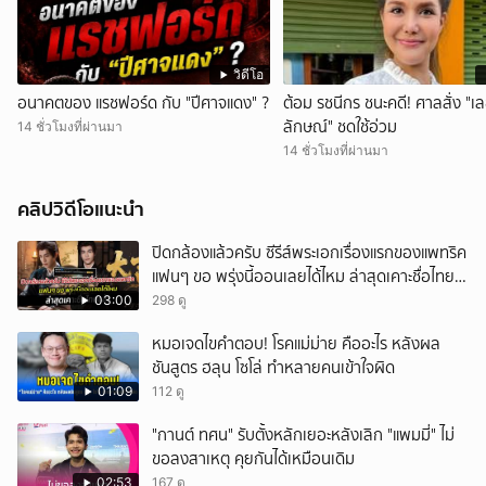
วิดีโอ
อนาคตของ แรชฟอร์ด กับ "ปีศาจแดง" ?
ต้อม รชนีกร ชนะคดี! ศาลสั่ง "เ
ลักษณ์" ชดใช้อ่วม
14 ชั่วโมงที่ผ่านมา
14 ชั่วโมงที่ผ่านมา
คลิปวิดีโอแนะนำ
ปิดกล้องแล้วครับ ซีรีส์พระเอกเรื่องแรกของแพทริค
แฟนๆ ขอ พรุ่งนี้ออนเลยได้ไหม ล่าสุดเคาะชื่อไทย
แล้ว
03:00
298 ดู
หมอเจดไขคำตอบ! โรคแม่ม่าย คืออะไร หลังผล
ชันสูตร ฮลุน โซโล่ ทำหลายคนเข้าใจผิด
01:09
112 ดู
"กานต์ ทศน" รับตั้งหลักเยอะหลังเลิก "แพมมี่" ไม่
ขอลงสาเหตุ คุยกันได้เหมือนเดิม
02:53
167 ดู