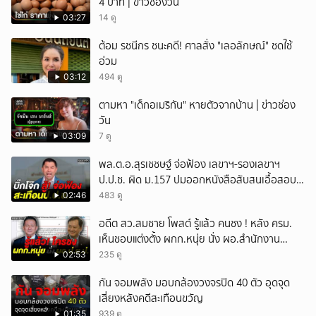
4 บาท | ข่าวช่องวัน
03:27
14 ดู
ต้อม รชนีกร ชนะคดี! ศาลสั่ง "เลอลักษณ์" ชดใช้
อ่วม
03:12
494 ดู
ตามหา "เด็กอเมริกัน" หายตัวจากบ้าน | ข่าวช่อง
วัน
03:09
7 ดู
พล.ต.อ.สุรเชชษฐ์ จ่อฟ้อง เลขาฯ-รองเลขาฯ
ป.ป.ช. ผิด ม.157 ปมออกหนังสือสับสนเอื้อสอบ
คดีซ้ำซ้อน
02:46
483 ดู
อดีต สว.สมชาย โพสต์ รู้แล้ว คนชง ! หลัง ครม.
เห็นชอบแต่งตั้ง ผกก.หนุ่ย นั่ง ผอ.สำนักงาน
ป.ย.ป.
02:53
235 ดู
กัน จอมพลัง มอบกล้องวงจรปิด 40 ตัว อุดจุด
เสี่ยงหลังคดีสะเทือนขวัญ
01:35
939 ดู