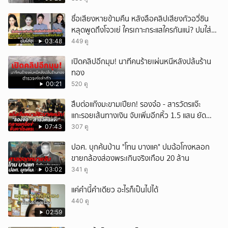
ชื่อเสียงหายข้ามคืน หลังลือคลิปเสียงกัวอวี่ซิน
หลุดพูดถึงโจวเย่ ใครเกาะกระแสใครกันแน่? ปมใส่ชุด
เหมือนกัน
03:48
449 ดู
เปิดคลิปอีกมุม! นาทีคนร้ายเผ่นหนีหลังปล้uร้าน
ทอง
00:21
520 ดู
สืบต่อแก๊งมะขามเปียก! รองจ๋อ - สารวัตรแจ๊ะ
แกะรอยเส้นทางเงิน จับเพิ่มอีกหิ้ว 1.5 แสน ยัด
สินบน
07:43
307 ดู
ปอศ. บุกค้นบ้าน "โทน บางแค" ปมฉ้อโกงหลอก
ขายกล้องส่องพระเกินจริงเกือบ 20 ล้าน
03:02
341 ดู
แค่คำนี้คำเดียว อะไรก็เป็นไปได้
440 ดู
02:59