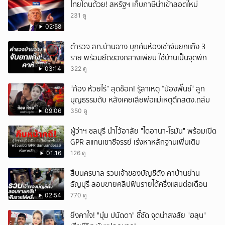
ไทยโดนด้วย! สหรัฐฯ เก็บภาษีนำเข้าลอตใหม่
231 ดู
02:58
ตำรวจ สภ.บ้านฉาง บุกค้นห้องเช่าจับยกแก๊ง 3
ราย พร้อมยึดของกลางเพียบ ใช้บ้านเป็นจุดพัก
03:14
322 ดู
“ก้อง ห้วยไร่” สุดช็อก! รู้สาเหตุ “น้องพั๊นซ์“ ลูก
บุญธรรมดับ หลังเคยเสียพ่อแม่เหตุตึกสตง.ถล่ม
09:06
350 ดู
ผู้ว่าฯ ชลบุรี นำไว้อาลัย "ไดอานา-โรมัน" พร้อมเปิด
GPR สแกนเขาชีจรรย์ เร่งหาหลักฐานเพิ่มเติม
01:16
126 ดู
สืบนครบาล รวบเจ้าของบัญชีดัง คาบ้านย่าน
ธัญบุรี ลอบขายคลิปฟันรายได้ครึ่งแสนต่อเดือน
02:54
770 ดู
ยิ่งคาใจ! "บุ๋ม ปนัดดา" ชี้ชัด จุดน่าสงสัย "ฮลุน"