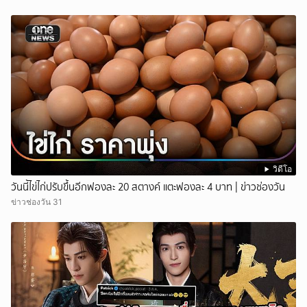
วิดีโอ
วันนี้ไข่ไก่ปรับขึ้นอีกฟองละ 20 สตางค์ แตะฟองละ 4 บาท | ข่าวช่องวัน
ข่าวช่องวัน 31