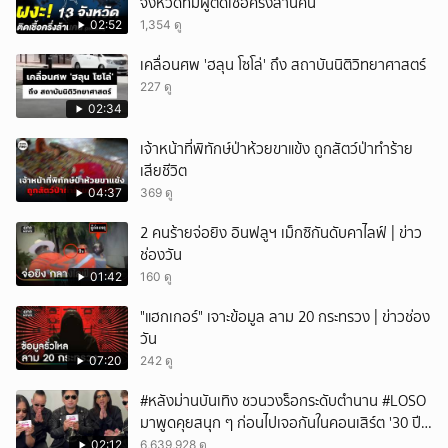
จังหวัดที่มีผู้ติดเชื้อครึ่งล้านคน
02:52
1,354 ดู
เคลื่อนศพ 'ฮลุน โซโล่' ถึง สถาบันนิติวิทยาศาสตร์
227 ดู
02:34
เจ้าหน้าที่พิทักษ์ป่าห้วยขาแข้ง ถูกสัตว์ป่าทำร้าย
เสียชีวิต
04:37
369 ดู
2 คนร้ายจ่อยิง อินฟลูฯ เม็กซิกันดับคาไลฟ์ | ข่าว
ช่องวัน
01:42
160 ดู
"แฮกเกอร์" เจาะข้อมูล ลาม 20 กระทรวง | ข่าวช่อง
วัน
07:20
242 ดู
#หลังม่านบันเทิง ชวนวงร็อกระดับตำนาน #LOSO
มาพูดคุยสนุก ๆ ก่อนไปเจอกันในคอนเสิร์ต '30 ปี
LOSO นานเท่าไรก็รอ'
02:12
6,639,928 ดู