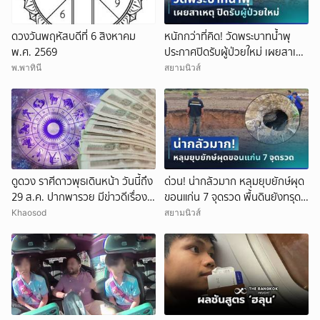
ดวงวันพฤหัสบดีที่ 6 สิงหาคม
หนักกว่าที่คิด! วัดพระบาทน้ำพุ
พ.ศ. 2569
ประกาศปิดรับผู้ป่วยใหม่ เผยสาเหตุ
สุดสะเทือนใจ
พ.พาทินี
สยามนิวส์
ดูดวง ราศีดาวพุธเดินหน้า วันนี้ถึง
ด่วน! น่ากลัวมาก หลุมยุบยักษ์ผุด
29 ส.ค. ปากพารวย มีข่าวดีเรื่อง
ขอนแก่น 7 จุดรวด พื้นดินยังทรุด
เงิน-ค้าขาย
ไม่หยุด ชาวบ้านผวาหนัก
Khaosod
สยามนิวส์