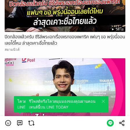
วิดีโอ
ปิดกล้องแล้วครับ ซีรีส์พระเอกเรื่องแรกของแพทริค แฟนๆ ขอ พรุ่งนี้ออน
เลยได้ไหม ล่าสุดเคาะชื่อไทยแล้ว
สยามนิวส์
โควตมุมมองของคุณผ่านคอนเทนต์นี้บน
รีโพสต์หรือโควตมุมมองของคุณผ่านคอน
LINE TODAY
เทนต์นี้บน LINE TODAY
วิดีโอ