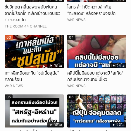
ขั้นวิกฤต คลื่นอพยพนับพันคน
โลกระส่ำ! เปิดความสำคัญ
จากโมร็อกโก ทะลักเข้าดินแดนเซว
“ทะเลแดง” หลังอิหร่านจ่อปิด
ตาของสเปน
WeR NEWS
THE ROOM 44 CHANNEL
03
04
วิดีโอ
วิดีโอ
เกาหลีเหนือแนะกิน “ซุปเนื้อสุนัข”
คลิปนี้ไม่มีสปอย แต่อาจมี "สเก็ด"
คลายร้อน
กลิ่นปริศนาจนทนไม่ไหว
WeR NEWS
WeR NEWS
05
06
วิดีโอ
วิดีโอ