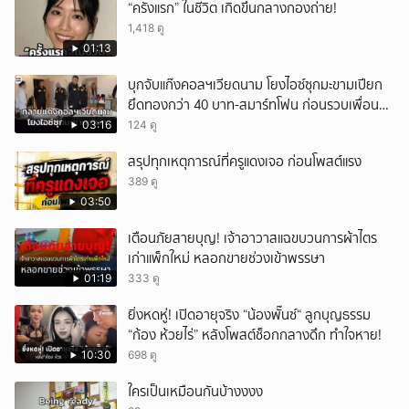
“ครั้งแรก” ในชีวิต เกิดขึ้นกลางกองถ่าย!
1,418 ดู
01:13
บุกจับแก๊งคอลฯเวียดนาม โยงไอซ์ซุกมะขามเปียก
ยึดทองกว่า 40 บาท-สมาร์ทโฟน ก่อนรวบเพื่อน
ร่วมทีมหอบเงิน 1.5 แสนติดสินบนคาโรงพัก
03:16
124 ดู
สรุปทุกเหตุการณ์ที่ครูแดงเจอ ก่อนโพสต์แรง
389 ดู
03:50
เตือนภัยสายบุญ! เจ้าอาวาสแฉขบวนการผ้าไตร
เก่าแพ็กใหม่ หลอกขายช่วงเข้าพรรษา
01:19
333 ดู
ยิ่งหดหู่! เปิดอายุจริง “น้องพั๊นซ์“ ลูกบุญธรรม
“ก้อง ห้วยไร่” หลังโพสต์ช็อกกลางดึก ทำใจหาย!
10:30
698 ดู
ใครเป็นเหมือนกันบ้างงงง