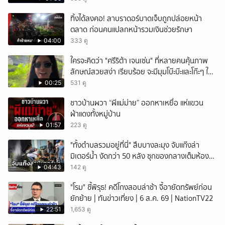
ทิ้งได้ลงคอ! ลาบราดอร์บาดเจ็บถูกปล่อยหน้า
ตลาด ก่อนคนแปลกหน้ารวมเงินช่วยรักษา
04:00
333 ดู
ใครจะคิดว่า "ศรีริต้า เจนเซ่น" ที่หลายคนคุ้นภาพ
ลักษณ์สวยสง่า เรียบร้อย จะมีมุมโบ๊ะบ๊ะและโก๊ะๆ ให้
ได้อมยิ้มเหมือนกัน งานนี้ทำเอาแฟนๆ ทั้งเอ็นดูทั้ง
00:25
531 ดู
หัวเราะ
ชาวบ้านผวา “ผีแม่ม่าย” ออกหาเหยื่อ แห่แขวน
ผ้าแดงทั้งหมู่บ้าน
01:57
223 ดู
"ทั้งตำบลรวมอยู่ที่นี่" สืบบางละมุง จับแก๊งล่า
มิเตอร์น้ำ งัดกว่า 50 หลัง ซุกของกลางเต็มห้อง
สารภาพขายหาเงินซื้อยา จ.ชลบุรี
04:43
142 ดู
"โรม" ชี้พิรุธ! คดีโกงสอบล่าช้า จี้อายัดทรัพย์ก่อน
ยักย้าย | ทันข่าวเที่ยง | 6 ส.ค. 69 | NationTV22
22:51
1,653 ดู