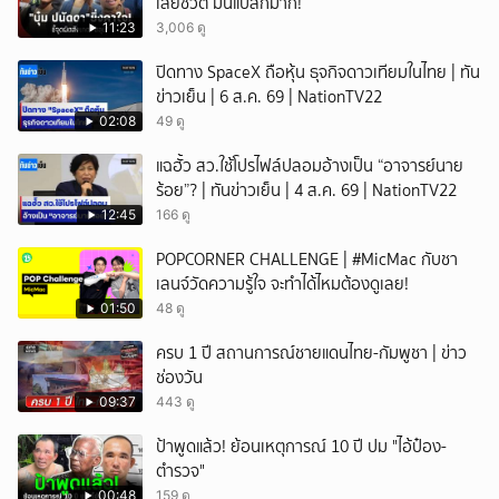
เสียชีวิต มันแปลกมาก!
11:23
3,006 ดู
ปิดทาง SpaceX ถือหุ้น ธุจกิจดาวเทียมในไทย | ทัน
ข่าวเย็น | 6 ส.ค. 69 | NationTV22
02:08
49 ดู
แฉฮั้ว สว.ใช้โปรไฟล์ปลอมอ้างเป็น “อาจารย์นาย
ร้อย”? | ทันข่าวเย็น | 4 ส.ค. 69 | NationTV22
12:45
166 ดู
POPCORNER CHALLENGE | #MicMac กับชา
เลนจ์วัดความรู้ใจ จะทำได้ไหมต้องดูเลย!
01:50
48 ดู
ครบ 1 ปี สถานการณ์ชายแดนไทย-กัมพูชา | ข่าว
ช่องวัน
09:37
443 ดู
ป้าพูดแล้ว! ย้อนเหตุการณ์ 10 ปี ปม "ไอ้ป๋อง-
ตำรวจ"
00:48
159 ดู