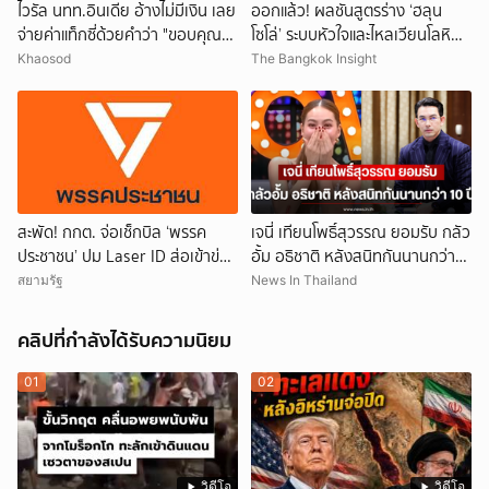
ไวรัล นทท.อินเดีย อ้างไม่มีเงิน เลย
ออกแล้ว! ผลชันสูตรร่าง ‘ฮลุน
จ่ายค่าแท็กซี่ด้วยคำว่า "ขอบคุณ"
โซโล่’ ระบบหัวใจและไหลเวียนโลหิต
คนขับอึ้ง แห่วิจารณ์
ล้มเหลว
Khaosod
The Bangkok Insight
สะพัด! กกต. จ่อเช็กบิล ‘พรรค
เจนี่ เทียนโพธิ์สุวรรณ ยอมรับ กลัว
ประชาชน’ ปม Laser ID ส่อเข้าข่าย
อั้ม อธิชาติ หลังสนิทกันนานกว่า
ยุบพรรคตาม ม.92
10 ปี
สยามรัฐ
News In Thailand
คลิปที่กำลังได้รับความนิยม
01
02
วิดีโอ
วิดีโอ