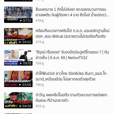
สืบนครบาล 1 กัดไม่ปล่อย! แกะรอยขบวนการขน
ยาเสพติด จับผู้ต้องหา 4 ราย ยึดไอซ์ น้ำหนักกว่า
300 กก. ก่อนเข้ากลางกรุง
01:13
419 ดู
คดีสะเทือนวงการคริปโต! ก.ล.ต. มอบหลักฐานใหม่
ปอศ. สอบ Bitkub ปมรายงานไม่ตรงข้อเท็จจริง
04:02
375 ดู
"ธีรุตม์-เรืองเดช" รับจบปิดประตูคดีโกงสอบ ? | ทัน
ข่าวเย็น | 6 ส.ค. 69 | NationTV22
08:17
108 ดู
ขำให้ฟันร่วง! สาวไทย อัดคลิปแฉ สันดา_เขมร โท
รมาด่_เหมือนมีปม ไม่อยากลดตัวคุยด้วย
03:08
796 ดู
จ่าวัญ เผยคลิปในอดีต ตามตัวขบวนการแบ่งแยก
ดินแดน ที่บ้านกลางป่า
04:29
403 ดู