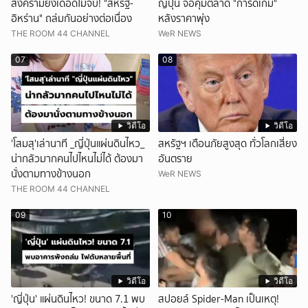
สงครามยังเดือดไม่จบ! "สหรัฐ-
ญี่ปุ่น จ่อคุมตลาด "การ์ดเกม"
อิหร่าน" ถล่มกันอย่างต่อเนื่อง
หลังราคาพุ่ง
THE ROOM 44 CHANNEL
WeR NEWS
07
08
วิดีโอ
วิดีโอ
'โสมสุ'เล่านาที _ญี่ปุ่นแผ่นดินไหว_
สหรัฐฯ เตือนภัยสูงสุด ทั่วโลกเสี่ยง
น่ากลัวมากคนไปไหนไม่ได้ ต้องมา
อันตราย
นั่งตามทางข้างนอก
WeR NEWS
THE ROOM 44 CHANNEL
09
10
วิดีโอ
วิดีโอ
'ญี่ปุ่น' แผ่นดินไหว! ขนาด 7.1 พบ
สปอยล์ Spider-Man เป็นเหตุ!