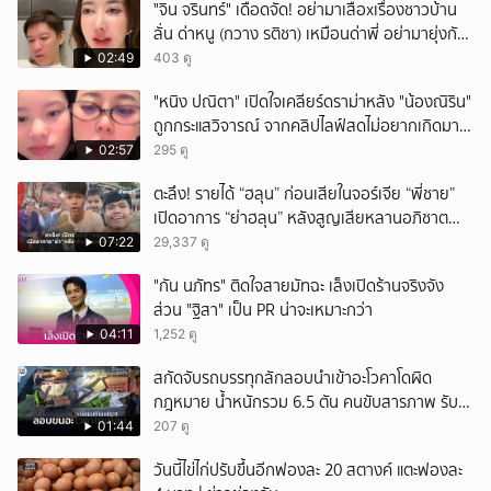
ั่"จิน จรินทร์" เดือดจัด! อย่ามาเสือxเรื่องชาวบ้าน
ลั่น ด่าหนู (กวาง รติชา) เหมือนด่าพี่ อย่ามายุ่งกับ
คนของผม จบ!!!
02:49
403 ดู
"หนิง ปณิตา" เปิดใจเคลียร์ดราม่าหลัง "น้องณิริน"
ถูกกระแสวิจารณ์ จากคลิปไลฟ์สดไม่อยากเกิดมา
หน้าเหมือนพ่อ
02:57
295 ดู
ตะลึง! รายได้ “ฮลุน” ก่อนเสียในจอร์เจีย “พี่ชาย”
เปิดอาการ “ย่าฮลุน” หลังสูญเสียหลานอภิชาต
บุตร!
07:22
29,337 ดู
"กัน นภัทร" ติดใจสายมัทฉะ เล็งเปิดร้านจริงจัง
ส่วน "ฐิสา" เป็น PR น่าจะเหมาะกว่า
04:11
1,252 ดู
สกัดจับรถบรรทุกลักลอบนำเข้าอะโวคาโดผิด
กฎหมาย น้ำหนักรวม 6.5 ตัน คนขับสารภาพ รับ
ค่าจ้างเที่ยวละ 5,000 บาท
01:44
207 ดู
วันนี้ไข่ไก่ปรับขึ้นอีกฟองละ 20 สตางค์ แตะฟองละ