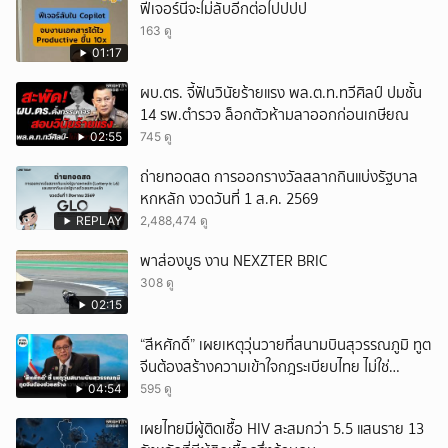
ฟีเจอร์นี้จะไม่ลับอีกต่อไปปปป
163 ดู
01:17
ผบ.ตร. จี้ฟันวินัยร้ายแรง พล.ต.ท.ทวีศิลป์ ปมชั้น
14 รพ.ตำรวจ ล็อกตัวห้ามลาออกก่อนเกษียณ
02:55
745 ดู
ถ่ายทอดสด การออกรางวัลสลากกินแบ่งรัฐบาล
หกหลัก งวดวันที่ 1 ส.ค. 2569
REPLAY
2,488,474 ดู
พาส่องบูธ งาน NEXZTER BRIC
308 ดู
02:15
“สีหศักดิ์” เผยเหตุวุ่นวายที่สนามบินสุวรรณภูมิ ทูต
จีนต้องสร้างความเข้าใจกฎระเบียบไทย ไม่ใช่
ปกป้องฝ่ายจีนเพียงอย่างเดียว
04:54
595 ดู
เผยไทยมีผู้ติดเชื้อ HIV สะสมกว่า 5.5 แสนราย 13