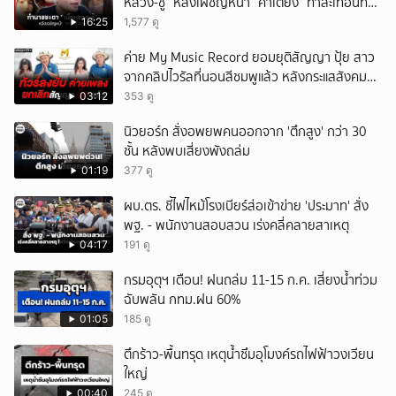
หลวง-ชู้” หลังเผชิญหน้า “คาเตียง” ทำสะเทือนทั้ง
ประเทศ
16:25
1,577 ดู
ค่าย My Music Record ยอมยุติสัญญา ปุ้ย สาว
จากคลิปไวรัลที่นอนสีชมพูแล้ว หลังกระแสสังคม
และคนในวงการวิจารณ์เรื่องความเหมาะสม
03:12
353 ดู
นิวยอร์ก สั่งอพยพคนออกจาก 'ตึกสูง' กว่า 30
ชั้น หลังพบเสี่ยงพังถล่ม
01:19
377 ดู
ผบ.ตร. ชี้ไฟไหม้โรงเบียร์ส่อเข้าข่าย 'ประมาท' สั่ง
พฐ. - พนักงานสอบสวน เร่งคลี่คลายสาเหตุ
04:17
191 ดู
กรมอุตุฯ เตือน! ฝนถล่ม 11-15 ก.ค. เสี่ยงน้ำท่วม
ฉับพลัน กทม.ฝน 60%
01:05
185 ดู
ตึกร้าว-พื้นทรุด เหตุน้ำซึมอุโมงค์รถไฟฟ้าวงเวียน
ใหญ่
00:40
245 ดู