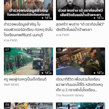
วิดีโอ
วิดีโอ
ตำรวจพบข้อมูลสำคัญ ใน
สุดเศร้า! พบร่าง "เต้ ดราก้อนไฟว์"
คอมพิวเตอร์นักเรียน ก่อเหตุ ยิงใน
เสียชีวิตในแม่น้ำเจ้าพระยา
โรงเรียนเทพศิรินทร์ นนทบุรี
สวพ.FM91
สวพ.FM91
07
08
วิดีโอ
วิดีโอ
ครู เผยผู้ก่อเหตุเป็นเด็กเรียนดี
เปิดนาทีชีวิต เพื่อนร่วมโรงเรียน
ผวาพากันมอบใต้โต๊ะ หลังเกิดเหตุ
WeR NEWS
เด็ก ม.3 กราดยิvในโรงเรียน
เทพศิรินทร์นนท์ แบบไม่เลือกหน้า
The Room44 Variety
เสียงปืนดังสนั่นหวั่นไหว
09
10