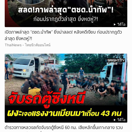
วิดีโอ
เปิดภาพล่าสุด “ตชด.นำทัพ” ยิ่งน่าสลด! หลังคดีเงียบ ก่อนปรากฎตัว
ล่าสุด ยิ่งหดหู่?!
ThaiNews - ไทยนิวส์ออนไลน์
วิดีโอ
ตำรวจทางหลวงสกัดจับรถตู้ซิ่งหนี 60 กม. เสียหลักขึ้นเกาะกลาง รวบ