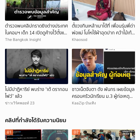
ตำรวจพบคลิปกราดยิงต่างประเทศ
ตั้งวงกินเหล้าเมาได้ที่ เพื่อนรุ่นพี่ด่า
ในคอมฯ เด็ก 14 เปิดดูค้างไว้ตั้งแต่
พ่อแม่ โมโหใช้ผ้าอุดปาก คว้าไม้เท้า
วันที่ 30 ก.ค.
กระหน่ำฟาดเสียชีวิต
The Bangkok Insight
Khaosod
ไม่มีปาฏิหาริย์ พบร่าง “เต้ ดรากอน
ชาวเน็ตจับตา ดัง พันกร เผยข้อมูล
ไฟว์” แล้ว
ครอบครัวนักเรียน ม.3 ผู้ก่อเหตุ
และที่มาอาวุธ
ข่าวเวิร์คพอยท์ 23
KaaZip บันเทิง
คลิปที่กำลังได้รับความนิยม
01
02