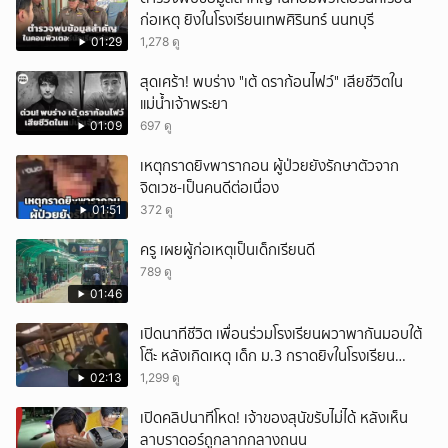
ก่อเหตุ ยิงในโรงเรียนเทพศิรินทร์ นนทบุรี
01:29
1,278 ดู
สุดเศร้า! พบร่าง "เต้ ดราก้อนไฟว์" เสียชีวิตใน
แม่น้ำเจ้าพระยา
01:09
697 ดู
เหตุกราดยิvพารากอน ผู้ป่วยยังรักษาตัวจาก
จิตเวช-เป็นคนดีต่อเนื่อง
01:51
372 ดู
ครู เผยผู้ก่อเหตุเป็นเด็กเรียนดี
789 ดู
01:46
เปิดนาทีชีวิต เพื่อนร่วมโรงเรียนผวาพากันมอบใต้
โต๊ะ หลังเกิดเหตุ เด็ก ม.3 กราดยิvในโรงเรียน
เทพศิรินทร์นนท์ แบบไม่เลือกหน้า เสียงปืนดังสนั่น
02:13
1,299 ดู
หวั่นไหว
เปิดคลิปนาทีโหด! เจ้าของสุนัขรับไม่ได้ หลังเห็น
ลาบราดอร์ถูกลากกลางถนน