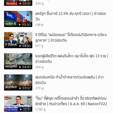
02:41
425 ดู
สหรัฐฯ ขึ้นภาษี 12.5% ส่ง ศุภจี เจรจา | ข่าวช่อง
วัน
03:30
298 ดู
9 ปีที่รอ "แม่น้องเมย" จี้เดือดปมวินัยทหาร-อวัยวะ
ลูกหาย” | ข่าวช่องวัน
08:50
577 ดู
ยอดผู้เสียชีวิต แผ่นดินไหว คุมาโมโตะ พุ่ง 13 ราย |
ข่าวช่องวัน
04:41
254 ดู
ฝนถล่มเหนือ ทำน้ำป่าหลากท่วมฉับพลัน | ข่าว
ช่องวัน
03:57
270 ดู
"โรม" ชี้พิรุธ! คดีโกงสอบล่าช้า จี้อายัดทรัพย์ก่อน
ยักย้าย | ทันข่าวเที่ยง | 6 ส.ค. 69 | NationTV22
22:51
1,790 ดู