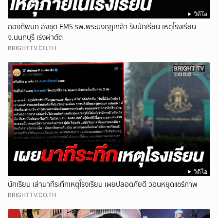
วิดีโอ
กองทัพบก ส่งชุด EMS รพ.พระมงกุฎเกล้า รับนักเรียน เหตุโรงเรียน
จ.นนทบุรี เร่งผ่าตัด
BRIGHTTV.CO.TH
วิดีโอ
นักเรียน เล่านาทีระทึกเหตุโรงเรียน เผยปลอดภัยดี วอนหยุดแชร์ภาพ
BRIGHTTV.CO.TH