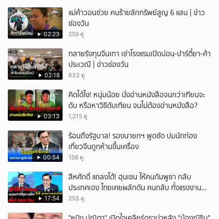
แม่ค้าวอนช่วย คนร้ายลักทรัพย์สูญ 6 แสน | ข่าว
ช่องวัน
02:23
259 ดู
ทลายรังทุนจีนเทา เช่าโรงแรมเปิดบ่อน-ปาร์ตี้ยา-ค้า
ประเวณี | ข่าวช่องวัน
02:18
633 ดู
คิดได้ไง! หนุ่มน้อย นั่งอ่านหนังสือจนกว่าเทียนจะ
ดับ หรือหาวิธีดับเทียน จนไม่ต้องอ่านหนังสือ?
03:13
1,215 ดู
ร้อนถึงรัฐบาล! รองนายกฯ พูดชัด ปมนักท่อง
เที่ยวจีนถูกห้ามขึ้นเครื่อง
00:54
156 ดู
สีหศักดิ์ แถลงโต้! ฮุนเซน ให้คนกัมพูชา กลับ
ประเทศเอง ไทยเคยผลักดัน คนกลับ ทั้งแรงงาน
ถูก-ผิดกฎหมาย
17:54
253 ดู
"หนิง ปณิตา" เปิดใจเคลียร์ดราม่าหลัง "น้องณิริน"