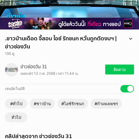
.ชาวบ้านเดือด จี้สอบ ไอซ์ รักชนก หวั่นถูกตัดงบฯ |
ข่าวช่องวัน
195 ดู
เกษตรกรชาวกำแพงเพชร บุกศูนย์ประสานงานพรรคประชาชน ยื่นหนังสือ
ข่าวช่องวัน 31
ตรวจสอบพฤติกรรม "สส.ไอซ์ รักชนก" ปูดงบฯ ที่จัดสรรลงไปที่
ติดตาม
เผยแพร่ 13 ก.ค. 2568 เวลา 11.44 น.
จ.กำแพงเพชร ซึ่งเป็นพื้นที่ของ "สส.ไผ่ ลิกค์" เพราะกลัวถูกตัดงบฯ แล้ว
เกษตรกรจะพากันเดือดร้อน
เล่นอัตโนมัติ
#ทั่วไป
#ชาวบ้าน
#ไอซ์รักชนก
#กำแพงเพชร
ทั่วไป
คลิปล่าสุดจาก ข่าวช่องวัน 31