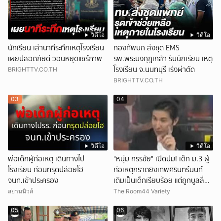
วิดีโอ
วิดีโอ
นักเรียน เล่านาทีระทึกเหตุโรงเรียน
กองทัพบก ส่งชุด EMS
เผยปลอดภัยดี วอนหยุดแชร์ภาพ
รพ.พระมงกุฎเกล้า รับนักเรียน เหตุ
โรงเรียน จ.นนทบุรี เร่งผ่าตัด
BRIGHTTV.CO.TH
BRIGHTTV.CO.TH
03
04
วิดีโอ
วิดีโอ
พ่อเด็กผู้ก่อเหตุ เดินทางไป
"หนุ่ม กรรชัย" เปิดปม! เด็ก ม.3 ผู้
โรงเรียน ก่อนทรุดปล่อยโฮ
ก่อเหตุกราดยิงเทพศิรินทร์นนท์
จนท.เข้าประครอง
เดิมเป็นเด็กเรียบร้อย แต่ถูกบูลลี่
หนัก คาดแรงกดดันสะสมกลายเป็น
สยามนิวส์
The Room44 Variety
แรงแค้น จนก่อเหตุสลด
05
06