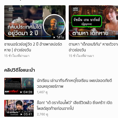
วิดีโอ
ชายนอร์เวย์อยู่วัด 2 ปี อ้างพาสปอร์ต
ตามหา "เด็กอเมริกัน" หายตัวจา
หาย | ข่าวช่องวัน
ข่าวช่องวัน
15 ชั่วโมงที่ผ่านมา
15 ชั่วโมงที่ผ่านมา
คลิปวิดีโอแนะนำ
นักเรียน เล่านาทีระทึกเหตุโรงเรียน เผยปลอดภัยดี
วอนหยุดแชร์ภาพ
04:28
1,467 ดู
ช็อก! "เต้ ดราก้อนไฟว์" เสียชีวิตแล้ว ยิ่งเศร้า! เปิด
โพสต์สุดท้ายก่อนจากไป
05:41
2,760 ดู