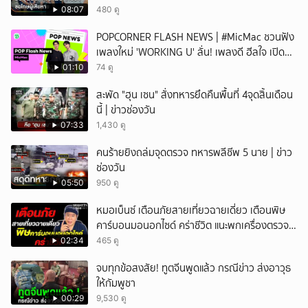
08:07
480 ดู
POPCORNER FLASH NEWS | #MicMac ชวนฟัง
เพลงใหม่ 'WORKING U' ลั่น! เพลงดี ฮีลใจ เปิด
ฟังได้ทุกสถานการณ์
01:10
74 ดู
สะพัด "ฮุน เซน" สั่งทหารยึดคืนพื้นที่ 4จุดสิ้นเดือน
นี้ | ข่าวช่องวัน
07:33
1,430 ดู
คนร้ายยิงถล่มจุดตรวจ ทหารพลีชีพ 5 นาย | ข่าว
ช่องวัน
05:50
950 ดู
หมอเบ็นซ์ เตือนภัยสายเที่ยวฉายเดี่ยว เตือนพิษ
คาร์บอนมอนอกไซด์ คร่าชีวิต แนะพกเครื่องตรวจ
วัดติดตัว
02:34
465 ดู
จบทุกข้อสงสัย! ทูตจีนพูดแล้ว กรณีข่าว ส่งอาวุธ
ให้กัมพูชา
00:29
9,530 ดู