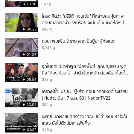
01:10
147 ดู
ใครจะคิดว่า "ศรีริต้า เจนเซ่น" ที่หลายคนคุ้นภาพ
ลักษณ์สวยสง่า เรียบร้อย จะมีมุมโบ๊ะบ๊ะและโก๊ะๆ ให้
ได้อมยิ้มเหมือนกัน งานนี้ทำเอาแฟนๆ ทั้งเอ็นดูทั้ง
00:25
648 ดู
หัวเราะ
ด่วน! พบเพิ่ม 2 ราย คาดเป็นปู่ย่าผู้ก่อเหตุ
5,243 ดู
01:04
จุกในอก! เปิดคำพูด “น้องพั๊นซ์” ลูกบุญธรรม พูด
ถึง “ก้อง ห้วยไร่” เจ้าตัวช็อกหนัก ต้องเลือกโลงให้
ลูก!
09:54
393 ดู
เคราะห์ซ้ำ! นร.ยิv "ปู่-ย่า" ก่อนมาก่อเหตุที่โรงเรียน
| ทันข่าวเย็น | 7 ส.ค. 69 | NationTV22
23:05
204 ดู
แพทย์เปิดผลชันสูตรร่าง "ฮลุน โซโล่" ระบบหัวใจล้ม
เหลว ยังไม่ตัดปมสารพิษทิ้ง
01:32
346 ดู