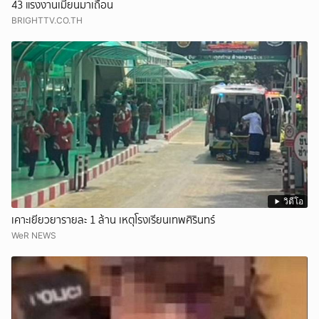
43 แรงงานเมียนมาเถื่อน
BRIGHTTV.CO.TH
วิดีโอ
เคาะเยียวยารายละ 1 ล้าน เหตุโรงเรียนเทพศิรินทร์
WeR NEWS