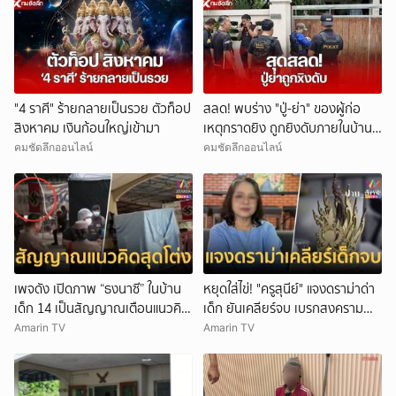
"4 ราศี" ร้ายกลายเป็นรวย ตัวท็อป
สลด! พบร่าง "ปู่-ย่า" ของผู้ก่อ
สิงหาคม เงินก้อนใหญ่เข้ามา
เหตุกราดยิง ถูกยิงดับภายในบ้าน
พัก
คมชัดลึกออนไลน์
คมชัดลึกออนไลน์
เพจดัง เปิดภาพ “ธงนาซี” ในบ้าน
หยุดใส่ไข่! "ครูสุนีย์" แจงดราม่าด่า
เด็ก 14 เป็นสัญญาณเตือนแนวคิด
เด็ก ยันเคลียร์จบ เบรกสงคราม
สุดโต่ง
Gen
Amarin TV
Amarin TV