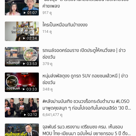
ค่ายเพลง
01:07
917 ดู
ใครเป็นเหมือนกันบ้างงงง
114 ดู
02:34
รถเมล์จอดคร่อมราง เปิดประตูให้คนวิ่งลง | ข่าว
ช่องวัน
03:53
379 ดู
หนุ่มส่งพัสดุงง ถูกรถ SUV ถอยชนแล้วหนี | ข่าว
ช่องวัน
03:33
348 ดู
#หลังม่านบันเทิง ชวนวงร็อกระดับตำนาน #LOSO
มาพูดคุยสนุก ๆ ก่อนไปเจอกันในคอนเสิร์ต '30 ปี
LOSO นานเท่าไรก็รอ'
02:12
6,641,477 ดู
จุลพันธ์ รมว.แรงงาน เตรียมชง ครม. เห็นชอบ
MOU ไทย-เมียนมา ฉบับใหม่ ขยายกรอบ 5 ปี ดึง