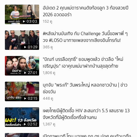
อัปเดต 2 คุณแม่ดาราคนดังท้องลูก 3 ท้องสวยปี
2026 อวดออร่า
03:03
152 ดู
#หลังม่านบันเทิง กับ Challenge วันนี้ขอพาพี่ ๆ
วง #LOSO มาทายเพลงจากเสียงอินโทรกัน!
01:29
365 ดู
"บิณฑ์ บรรลือฤทธิ์" ยอมพูดแล้ว ข่าวลือ "ใหม่
เจริญปุระ" เอาคุณแม่มาฝากบ้านสุขสุดท้าย
27:01
1,806 ดู
บุกจับ "พระเก๊" วันพระใหญ่ หลอกชาวบ้าน | ข่าว
ช่องวัน
02:15
446 ดู
เผยไทยมีผู้ติดเชื้อ HIV สะสมกว่า 5.5 แสนราย 13
จังหวัดที่มีผู้ติดเชื้อครึ่งล้านคน
02:52
1,367 ดู
เปิดภาพนาที โทน บางแค ถูก ตร ปอศ.คุมตัวมาถึง