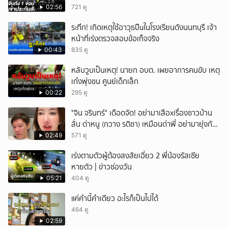
แรงงานเข้าระบบ
02:56
721 ดู
ระทึก! เกิดเหตุใช้อาวุธปืuในโรงเรียนดังนนทบุรี เจ้า
หน้าที่เร่งตรวจสอบข้อเท็จจริง
00:43
835 ดู
หลับวูบเป็นเหตุ! นายก อบต. เผยอาการคนขับ เหตุ
เก๋งพุ่งชน ศูนย์เด็กเล็ก
00:22
295 ดู
ั่"จิน จรินทร์" เดือดจัด! อย่ามาเสือxเรื่องชาวบ้าน
ลั่น ด่าหนู (กวาง รติชา) เหมือนด่าพี่ อย่ามายุ่งกับ
คนของผม จบ!!!
02:49
571 ดู
เร่งตามตัวผู้ต้องสงสัยเอี่ยว 2 พี่น้องรัสเซีย
หายตัว | ข่าวช่องวัน
05:21
404 ดู
แค่คำนี้คำเดียว อะไรก็เป็นไปได้
464 ดู
02:59