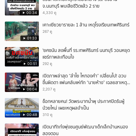
จ.นนทบุรี พบเสียชีวิตแล้ว 2 ราย
00:34
4,330 ดู
เคาะเยียวยารายละ 1 ล้าน เหตุโรงเรียนเทพศิรินทร์
267 ดู
01:33
'ยศชนัน ลงพื้นที่ รร.เทพศิรินทร์ นนทบุรี วอนหยุด
แชร์ภาพสะเทือนใจ
00:51
292 ดู
เปิดภาพล่าสุด “ลำไย ไหทองคำ” เปลี่ยนไป! อวบ
ขึ้นผิดตา แฟนคลับแห่ทัก “นายห้าง” เฉลยสาเหตุ
ชัด!
06:04
2,207 ดู
ช็อกหลายคน! วัดพระบาทน้ำพุ ประกาศปิดรับผู้
ป่วยใหม่ เผยเหตุผลจำเป็น
00:48
310 ดู
เปิดนาที!เก๋งพุ่งชนศูนย์พัฒนาเด็กเล็กบ้านหนอง
สองตอน