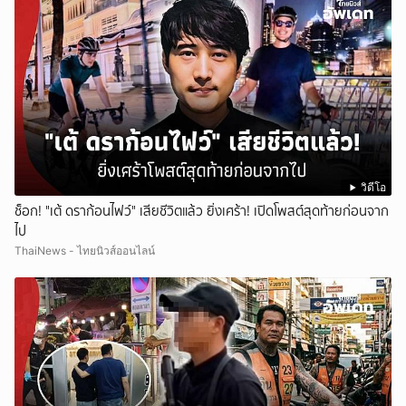
วิดีโอ
ช็อก! "เต้ ดราก้อนไฟว์" เสียชีวิตแล้ว ยิ่งเศร้า! เปิดโพสต์สุดท้ายก่อนจาก
ไป
ThaiNews - ไทยนิวส์ออนไลน์