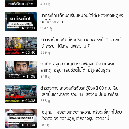
05:52
409 ดู
นาทีระทึก! เด็กนักเรียนหมอบใต้โต๊ะ หลังเกิดเหตุยิง
กันในโรงเรียน
01:33
1,144 ดู
เต้ ดราก้อนไฟว์ มีหินปริศนาถ่วงกระเป๋า? ลอ-ยน้ำ
เจ้าพระยา ใต้สะพานพระราม 7
03:46
839 ดู
ึ้ง! เปิด 2 จุดสำคัญต้องรอพิสูจน์ ถึงว่ายังระบุ
สาเหตุ “ฮลุน” เสียชีวิตไม่ได้ แม้รู้ผลชันสูตร!
11:05
346 ดู
ตำรวจทางหลวงสกัดจับรถตู้ซิ่งหนี 60 กม. เสีย
หลักขึ้นเกาะกลาง รวบ 43 แรงงานเมียนมาเถื่อน
03:38
238 ดู
_อนุทิน_ เผยอาจเกิดจากความเครียด ชี้หากไม่จบ
ชีวิตตัวเอง ความสูญเสียอาจรุนแรงกว่านี้
01:34
187 ดู