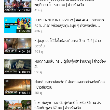
พฤติกรรมไม่เหมาะสม | ข่าวช่องวัน
07:04
414 ดู
POPCORNER INTERVIEW | #ALALA บุกมาสาด
ความน่ารัก พร้อมพูดคุยสนุก ๆ ถึงเพลงใหม่
'ON&OFF'
02:36
465 ดู
หนุ่มสุดงง ได้นั่งในห้องเก็บกระเป๋ารถทัวร์ | ข่าว
ช่องวัน
04:29
403 ดู
ฝนตกถนนลื่น กระบะตู้ทึบพุ่งเข้าร้านชาบู | ข่าวช่อง
วัน
06:13
168 ดู
ฝนถล่มหลายจังหวัด มีฝนตกลงมาอย่างต่อเนื่อง
| ข่าวช่องวัน
06:31
251 ดู
ไทย–กัมพูชา แลกตัวผู้พ้นคดี ไทยรับ 36 คน ส่ง
กลับกัมพูชา 67 คน | ข่าวช่องวัน