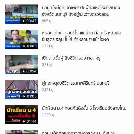
ข้อมูลใหม่ถูกเปิดเผย! ปมผู้ก่อเหตุโรงเรียนดัง
จังหวัดนนทบุรี ยังอยู่ระหว่างตรวจสอบ
00:47
667 ดู
หมอเจดไขคำตอบ! โรคแม่ม่าย คืออะไร หลังผล
ชันสูตร ฮลุน โซโล่ ทำหลายคนเข้าใจผิด
01:09
1,721 ดู
เปิดรายชื่อผู้เสียชีวิต รอง ผอ.-ครู
378 ดู
00:54
ผู้ก่อเหตุจบชีวิต รร.เทพศิรินทร์ นนทบุรี
2,171 ดู
01:05
นักเรียน ม.4 กอดกันดิ่งชั้น 6 โรงเรียนดังสายไหม
1,220 ดู
01:44
ด่วน! เด็กก่อเหตุกราดยิงกลาง รร. ดังย่าน