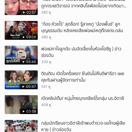
ถูกกระแสวิจารณ์ จากคลิปไลฟ์สดไม่อยากเกิดมา
ยกเลิก
หน้าเหมือนพ่อ
02:57
382 ดู
“ก้อง ห้วยไร่” สุดช็อก! รู้สาเหตุ “น้องพั๊นซ์“ ลูก
บุญธรรมดับ หลังเคยเสียพ่อแม่เหตุตึกสตง.ถล่ม
09:06
380 ดู
พ่อแม่คาใจลูกดับ ปมจัดเลี้ยงในห้องไอซียู | ข่าว
ช่องวัน
05:46
335 ดู
ติณติณ เปิดใจครั้งแรก! ยืนยันไม่คืนดีฟารีดา เผย
คุยกันผ่านผู้จัดการเท่านั้น
00:47
531 ดู
เปิดคลิปเต็ม! หนุ่มไทยบุกเคลียร์ใจกลุ่ม นร.อิตาลี
408 ดู
03:59
กลุ่มนักเรียนชาวอิตาลีเข้าพบตำรวจ-ขอโทษผู้เสีย
หาย | ข่าวช่องวัน