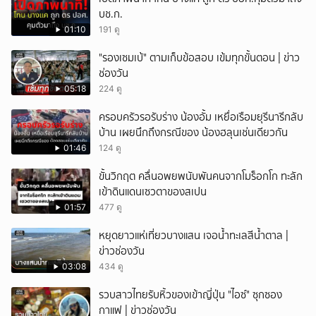
บช.ก.
01:10
191 ดู
"รองเซมเบ้" ตามเก็บข้อสอบ เข้มทุกขั้นตอน | ข่าว
ช่องวัน
05:18
224 ดู
ครอบครัวรอรับร่าง น้องอั้ม เหยื่อเรือมยุรีนารีกลับ
บ้าน เผยนึกถึงกรณีของ น้องฮลุนเช่นเดียวกัน
01:46
124 ดู
ขั้นวิกฤต คลื่นอพยพนับพันคนจากโมร็อกโก ทะลัก
เข้าดินแดนเซวตาของสเปน
01:57
477 ดู
หยุดยาวแห่เที่ยวบางแสน เจอน้ำทะเลสีน้ำตาล |
ข่าวช่องวัน
03:08
434 ดู
รวบสาวไทยรับหิ้วของเข้าญี่ปุ่น "ไอซ์" ซุกซอง
กาแฟ | ข่าวช่องวัน