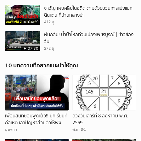
จ่าวัญ เผยคลิปในอดีต ตามตัวขบวนการแบ่งแยก
ดินแดน ที่บ้านกลางป่า
04:29
412 ดู
ฝนถล่ม! น้ำป่าไหลท่วมเมืองเพชรบูรณ์ | ข่าวช่อง
วัน
07:30
272 ดู
10 บทความที่อยากแนะนำให้คุณ
เพื่อนสนิทยอมพูดแล้ว!! นักเรียนที่
ดวงวันเสาร์ที่ 8 สิงหาคม พ.ศ.
ก่อเหตุ เล่าปัญหาส่วนตัวให้ฟัง
2569
มุมข่าว
พ.พาทินี