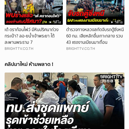
วิดีโอ
วิดีโอ
เต้ ดราก้อนไฟว์ มีหินปริศนาถ่วง
ตำรวจทางหลวงสกัดจับรถตู้ซิ่งหนี
กระเป๋า? ลอ-ยน้ำเจ้าพระยา ใต้
60 กม. เสียหลักขึ้นเกาะกลาง รวบ
สะพานพระราม 7
43 แรงงานเมียนมาเถื่อน
BRIGHTTV.CO.TH
BRIGHTTV.CO.TH
คลิปมาใหม่ ห้ามพลาด !