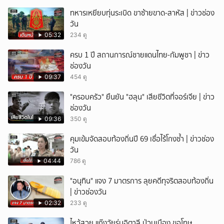
ทหารเหยียบทุ่นระเบิด ขาซ้ายขาด-สาหัส | ข่าวช่อง
วัน
05:32
234 ดู
ครบ 1 ปี สถานการณ์ชายแดนไทย-กัมพูชา | ข่าว
ช่องวัน
09:37
454 ดู
"ครอบครัว" ยืนยัน "ฮลุน" เสียชีวิตที่จอร์เจีย | ข่าว
ช่องวัน
09:36
350 ดู
คุมเข้มจัดสอบท้องถิ่นปี 69 เชื่อไร้โกงซ้ำ | ข่าวช่อง
วัน
04:44
786 ดู
"อนุทิน" แจง 7 มาตรการ ลุยคดีทุจริตสอบท้องถิ่น
| ข่าวช่องวัน
02:32
233 ดู
ไหว้สวย แก๊งวัยรุ่นอิตาลี ป่วนเมือง ขอโทษ