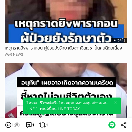
วิดีโอ
เหตุกราดยิvพารากอน ผู้ป่วยยังรักษาตัวจากจิตเวช-เป็นคนดีต่อเนื่อง
WeR NEWS
โควตมุมมองของคุณผ่านคอนเทนต์นี้บน
รีโพสต์หรือโควตมุมมองของคุณผ่านคอน
LINE TODAY
เทนต์นี้บน LINE TODAY
1
1
1
วิดีโอ