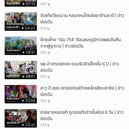
07:15
437 ดู
จับแก๊งเวียดนาม หลอกคนไทยส่งยาข้ามชาติ | ข่าว
ช่องวัน
04:23
512 ดู
ปักธงไทย "เนิน 754" ย้อนสมรภูมิทวงแผ่นดินคืน
จากผู้รุกราน | ข่าวช่องวัน
06:51
352 ดู
รพ.อ่างทองแถลง ยอมรับจัดเลี้ยงใน ICU | ข่าว
ช่องวัน
08:01
270 ดู
สาว ขี่ จยย.ตกร่องก่อสร้างเหล็กเสียบสาหัส | ข่าว
ช่องวัน
02:06
243 ดู
ช่วยยายหมดสติ ถูกของทับร่างในห้อง 6 วัน | ข่าว
ช่องวัน
03:22
315 ดู