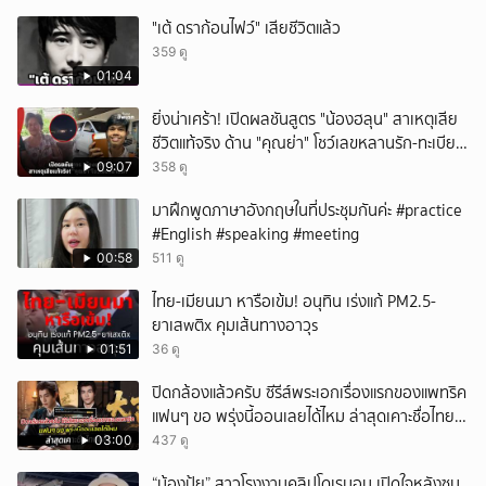
"เต้ ดราก้อนไฟว์" เสียชีวิตแล้ว
359 ดู
01:04
ยิ่งน่าเศร้า! เปิดผลชันสูตร "น้องฮลุน" สาเหตุเสีย
ชีวิตแท้จริง ด้าน "คุณย่า" โชว์เลขหลานรัก-ทะเบียน
รถเคลื่อนร่าง!
09:07
358 ดู
มาฝึกพูดภาษาอังกฤษในที่ประชุมกันค่ะ #practice
#English #speaking #meeting
00:58
511 ดู
ไทย-เมียนมา หารือเข้ม! อนุทิน เร่งแก้ PM2.5-
ยาเสwติx คุมเส้นทางอาวุs
01:51
36 ดู
ปิดกล้องแล้วครับ ซีรีส์พระเอกเรื่องแรกของแพทริค
แฟนๆ ขอ พรุ่งนี้ออนเลยได้ไหม ล่าสุดเคาะชื่อไทย
แล้ว
03:00
437 ดู
“น้องปุ้ย” สาวโรงงานคลิปโดเรมอน เปิดใจหลังซบ