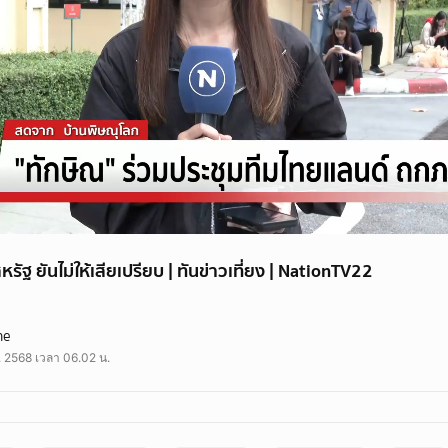
หรัฐ ยันไม่ให้เสียเปรียบ | ทันข่าวเที่ยง | NationTV22
ยันไม่ให้เสียเปรียบ | ทันข่าวเที่ยง | NationTV22
ne
ยแลนด์ ร่วมกับทีมที่ปรึกษานโยบายของนายกรัฐมนตรี และรัฐมนตรีที่เกี่ยวข้องนัดป
. 2568 เวลา 06.02 น.
์ ประธานาธิบดีสหรัฐ เผยแพร่จดหมายแจ้งอัตราภาษีนำเข้า และกำหนดเรียกเก็บไท
วันที่1 สิงหาคม นี้
หารือ #อัตราภาษีนำเข้า #ทีมไทยแลนด์
ยการ #เนชั่นทีวี22