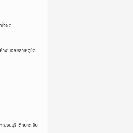
าใจผิด
ห้าง” เฉลยสาเหตุชัด!
กาญจนบุรี เด็กบาดเจ็บ