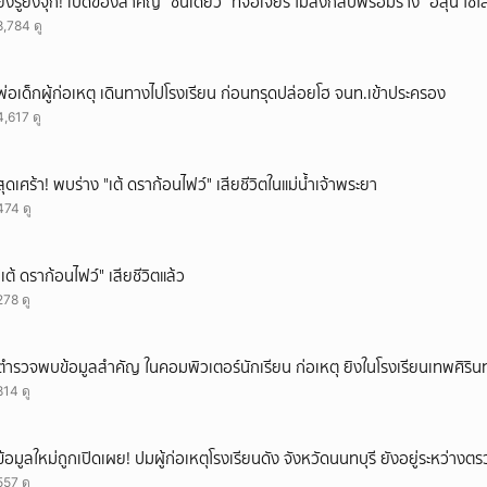
ยิ่งรู้ยิ่งจุก! เปิดของสำคัญ “ชิ้นเดียว” ที่จอเจียร์ ไม่ส่งกลับพร้อมร่าง “ฮลุน โซ
8,784 ดู
พ่อเด็กผู้ก่อเหตุ เดินทางไปโรงเรียน ก่อนทรุดปล่อยโฮ จนท.เข้าประครอง
4,617 ดู
สุดเศร้า! พบร่าง "เต้ ดราก้อนไฟว์" เสียชีวิตในแม่น้ำเจ้าพระยา
474 ดู
"เต้ ดราก้อนไฟว์" เสียชีวิตแล้ว
278 ดู
ตำรวจพบข้อมูลสำคัญ ในคอมพิวเตอร์นักเรียน ก่อเหตุ ยิงในโรงเรียนเทพศิรินท
814 ดู
ข้อมูลใหม่ถูกเปิดเผย! ปมผู้ก่อเหตุโรงเรียนดัง จังหวัดนนทบุรี ยังอยู่ระหว่าง
557 ดู