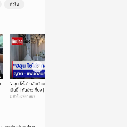
ทั่วไป
อ
วิดีโอ
าย
“ฮลุน โซโล่” กลับบ้านเกิด! ญาติ-แฟนคลับรอรับ
เกิดเหตุ โศกนาฏก
เย็นนี้ | ทันข่าวเที่ยง | 7 ส.ค. 69 | NationTV22
| ทันข่าวเที่ยง | 
2 ชั่วโมงที่ผ่านมา
2 ชั่วโมงที่ผ่านมา