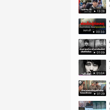
13:28
00:33
01:09
01:04
01:29