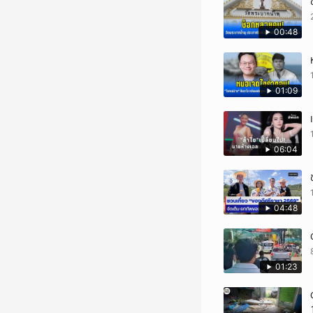
00:48
01:09
06:04
04:48
01:23