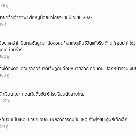
179 ดู
ไทยคว้าเจ้าภาพ! ศึกหนูน้อยขาไถชิงแชมป์เอเชีย 2027
32 ดู
ยิ่งน่าเศร้า! เปิดผลชันสูตร "น้องฮลุน" สาเหตุเสียชีวิตแท้จริง ด้าน "คุณย่า" โ
รถเคลื่อนร่าง!
302 ดู
ทิ้งได้ลงคอ! ลาบราดอร์บาดเจ็บถูกปล่อยหน้าตลาด ก่อนคนแปลกหน้ารวมเงินช
400 ดู
นักเรียน ม.4 กอดกันดิ่งชั้น 6 โรงเรียนดังสายไหม
1,127 ดู
หลับวูบเป็นเหตุ! นายก อบต. เผยอาการคนขับ เหตุเก๋งพุ่งชน ศูนย์เด็กเล็ก
274 ดู