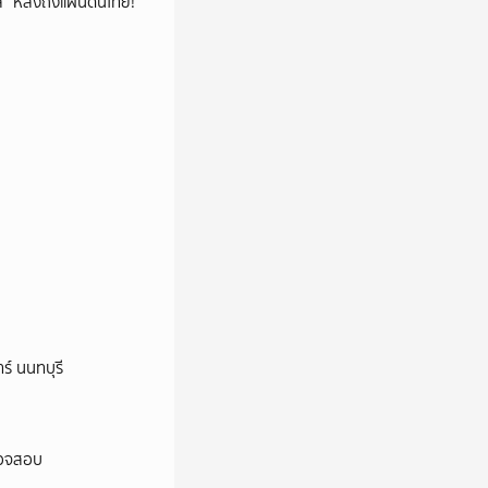
โล่” หลังถึงแผ่นดินไทย!
ร์ นนทบุรี
ตรวจสอบ