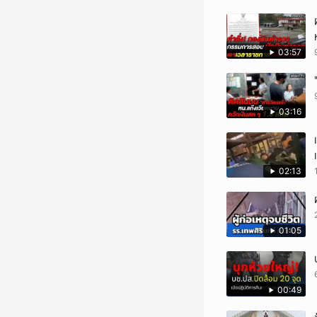
03:57
03:16
02:13
01:05
00:49