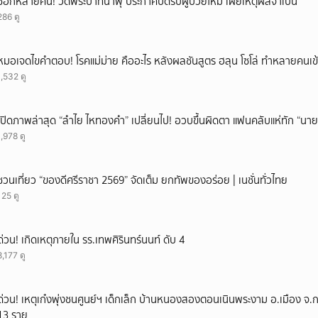
ช็อกหลายคน! วัดพระบาทน้ำพุ ประกาศปิดรับผู้ป่วยใหม่ เผยเหตุผลจำเป็น
286 ดู
หมอเจดไขคำตอบ! โรคแม่ม่าย คืออะไร หลังผลชันสูตร ฮลุน โซโล่ ทำหลายคนเข้
1,532 ดู
เปิดภาพล่าสุด “ลำไย ไหทองคำ” เปลี่ยนไป! อวบขึ้นผิดตา แฟนคลับแห่ทัก “นาย
1,978 ดู
ชวนเที่ยว “ของดีศรีราชา 2569” จัดเต็ม ยกทัพของอร่อย | เนชั่นทั่วไทย
125 ดู
ด่วน! เกิดเหตุภายใน รร.เทพศิรินทร์นนท์ ดับ 4
8,177 ดู
ด่วน! เหตุเก๋งพุ่งชนศูนย์ฯ เด็กเล็ก บ้านหนองสองตอนเนินพระงาม อ.เมือง จ.
13 ราย