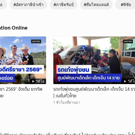
ือ
#อัตราภาษีนำเข้า
#ภาษีทรัมป์
#ทีมไทยแลนด์
#พิชัย
ation Online
วิดีโอ
วิดีโ
าชา 2569” จัดเต็ม ยกทัพ
รถเก๋งพุ่งชนศูนย์พัฒนาเด็กเล็ก เด็กเจ็บ 14 ร
ไทย
| เนชั่นทั่วไทย
1 ชั่วโมงที่ผ่านมา