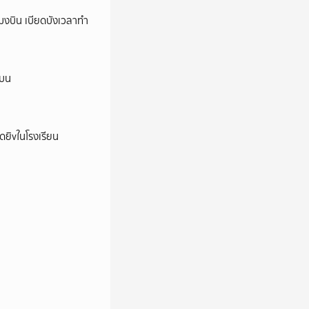
งบิน เบียดบังเวลาทำ
นบน
าดยิvในโรงเรียน