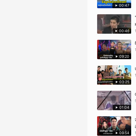
00:47
00:46
09:20
03:25
01:04
09:54