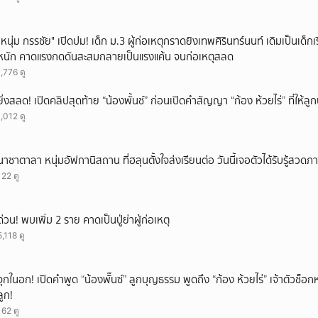
"หนุ่ม กรรชัย" เปิดปม! เด็ก ม.3 ผู้ก่อเหตุกราดยิงเทพศิรินทร์นนท์ เดิมเป็นเด็กเร
หนัก คาดแรงกดดันสะสมกลายเป็นแรงแค้น จนก่อเหตุสลด
1,776 ดู
ยิ่งสลด! เปิดคลิปสุดท้าย “น้องพั้นช์” ก่อนเปิดคำสัญญา “ก้อง ห้วยไร่” ที่ให้
1,012 ดู
นาซาตาลา หนุ่มอัฟกานิสถาน ที่ฮลุนตั้งใจส่งเรียนต่อ วันนี้เจอตัวได้รับรู้สวดภ
122 ดู
ด่วน! พบเพิ่ม 2 ราย คาดเป็นปู่ย่าผู้ก่อเหตุ
5,118 ดู
จุกในอก! เปิดคำพูด “น้องพั๊นซ์” ลูกบุญธรรม พูดถึง “ก้อง ห้วยไร่” เจ้าตัวช็อก
ลูก!
162 ดู