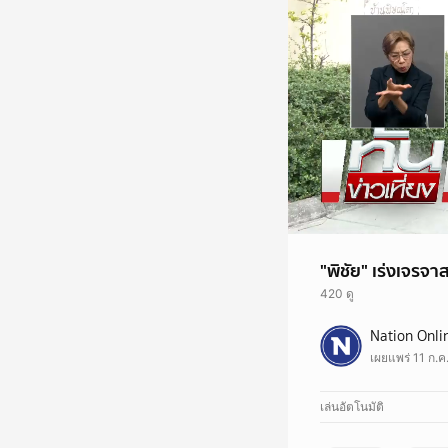
"พิชัย" เร่งเจรจาส
420 ดู
"พิชัย" เร่งเจรจาสหรัฐ 
Nation Onli
ที่บ้านพิษณุโลก ทีมไท
เผยแพร่ 11 ก.ค
กรณีนายโดนัลด์ ทรัมป
ยังมีกรอบการหารือจนถึง
#พิชัย #ภาษีทรัมป์ #
เล่นอัตโนมัติ
#ทันข่าวเที่ยง #คลิปรา