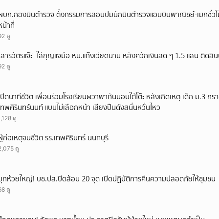
ยกเลิก
ผบก.กองบินตำรวจ ตั้งกรรมการสอบปมนักบินตำรวจแอบบินพาณิชย์-เมกชั่วโม
หน้าที่
92 ดู
"สารวัตรแจ๊ะ" ใส่กุญแจมือ หน.แก๊งเวียดนาม หลังควักเงินสด ๆ 1.5 แสน ติดสิ
92 ดู
เปิดนาทีชีวิต เพื่อนร่วมโรงเรียนผวาพากันมอบใต้โต๊ะ หลังเกิดเหตุ เด็ก ม.3 กร
เทพศิรินทร์นนท์ แบบไม่เลือกหน้า เสียงปืนดังสนั่นหวั่นไหว
1,128 ดู
ผู้ก่อเหตุจบชีวิต รร.เทพศิรินทร์ นนทบุรี
2,075 ดู
บุกห้วยใหญ่! บช.ปส.ปิดล้อม 20 จุด เปิดปฏิบัติการคืนความปลอดภัยให้ชุมชน
68 ดู