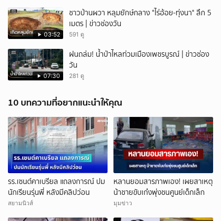
ชาวบ้านผวา หลุมยักษ์กลาง "ไร่อ้อย-ทุ่งนา" ลึก 5
เมตร | ข่าวช่องวัน
03:52
591 ดู
ฝนถล่ม! น้ำป่าไหลท่วมเมืองเพชรบูรณ์ | ข่าวช่อง
วัน
07:30
281 ดู
10 บทความที่อยากแนะนำให้คุณ
รร.เซนต์คาเบรียล แถลงการณ์ ปม
หลานยอมสารภาพเอง! เผยสาเหตุ
นักเรียนรุ่นพี่ หลังมีคลิปว่อน
น้าชายขับเก๋งพุ่งชนศูนย์เด็กเล็ก
สยามนิวส์
มุมข่าว