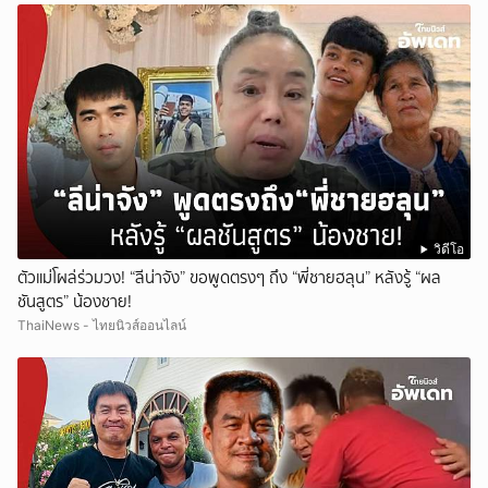
วิดีโอ
ตัวแม่โผล่ร่วมวง! “ลีน่าจัง” ขอพูดตรงๆ ถึง “พี่ชายฮลุน” หลังรู้ “ผล
ชันสูตร” น้องชาย!
ThaiNews - ไทยนิวส์ออนไลน์