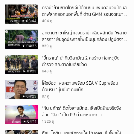
ดราม่าข้ามชาติไทยจีนโต้กันยับ แฟนคลับจีน โดนส
ตาฟลากออกนอกพื้นที่ ด้าน GMM ร่อนจดหมาย
แถลง
03:44
404 ดู
อุทยานฯ เขาใหญ่ แจงดราม่าคลิปผลักดัน "พลาย
สาริกา" ยันจุดประกายไฟเป็นมุมกล้อง ปฏิบัติงาน
ในระยะปลอดภัย
04:35
839 ดู
"บิ๊กราญ" นำทีมวิสามัญ 2 คนร้าย ก่อเหตุยิง
ตำรวจ สภ.ตากใบเสียชีวิต
01:23
648 ดู
โค้ชอ๊อต เผยความพร้อม SEA V Cup พร้อม
ต้อนรับ "บุ๋มบิ๋ม" คัมแบ็ก
04:23
97 ดู
"กัน นภัทร" ติดใจสายมัทฉะ เล็งเปิดร้านจริงจัง
ส่วน "ฐิสา" เป็น PR น่าจะเหมาะกว่า
04:11
1,325 ดู
อุ๊ย! _ไอติม_ แฉหลักฐานใหม่ 'มงคล' ยื่นโพยให้