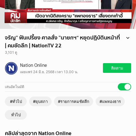
จรัญ” ฟันเปรี้ยง ศาลสั่ง ”นายกฯ“ หยุดปฏิบัตินหน้าที่
| คมชัดลึก | NationTV 22
3,101 ดู
รายการคมชัดลึก
Nation Online
ทุกวันจันทร์ - ศุกร์ เวลา 15:10 -15:55 น.
ติดตาม
เผยแพร่ 24 มิ.ย. 2568 เวลา 13.00 น.
.
สามารถติดตามรับชมได้ที่
Youtube : https://www.youtube.com/@nationtvTH
เล่นอัตโนมัติ
Facebook Fanpage :
https://www.facebook.com/komchadluekchannel
#ทั่วไป
#ยุบสภา
#รายการคมชัดลึก
#แพทองธาร
Twitter : https://twitter.com/kcltv
.
ทั่วไป
#รายการคมชัดลึก #NationTV22 #ทักษิณ #เพื่อไทย #ไทยกัมพูชา #แพ
ทองธารชินวัตร #นายกรัฐมนตรี #ยุบสภา
คลิปล่าสุดจาก Nation Online