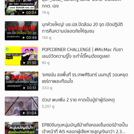
กกต. เอง
00:34
76 ดู
บุกห้วยใหญ่! บช.ปส.ปิดล้อม 20 จุด เปิดปฏิบัติ
การคืนความปลอดภัยให้ชุมชน
00:49
150 ดู
POPCORNER CHALLENGE | #MicMac กับชา
เลนจ์วัดความรู้ใจ จะทำได้ไหมต้องดูเลย!
01:50
60 ดู
'ยศชนัน ลงพื้นที่ รร.เทพศิรินทร์ นนทบุรี วอนหยุด
แชร์ภาพสะเทือนใจ
00:51
333 ดู
ด่วน! พบเพิ่ม 2 ราย คาดเป็นปู่ย่าผู้ก่อเหตุ
5,257 ดู
01:04
EP80จับกุมหนุ่มบัญชีม้าแก๊งคอลเซ็นเตอร์อ้างเป็น
เจ้าหน้าที่ AIS หลอกผู้เสียหายสูญเงินกว่า 2.3