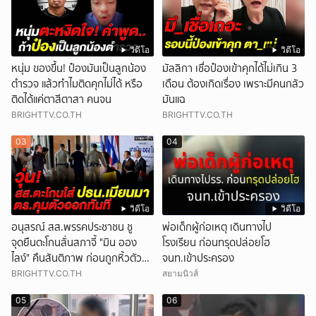
วิดีโอ
วิดีโอ
หนุ่ม ของขึ้น! ป๋องมันเป็นลูกน้อง
มัลลิกา เชื่อป๋องเข้าคุกได้ไม่เกิน 3
ตำรวจ แล้วทำไมติดคุกไม่ได้ หรือ
เดือน ต้องเกิดเรื่อง เพราะมีคนกลัว
ติดได้แค่ตาสีตาสา คนจน
มันแฉ
BRIGHTTV.CO.TH
BRIGHTTV.CO.TH
03
04
วิดีโอ
วิดีโอ
อนุสรณ์ สส.พรรคประชาชน ชู
พ่อเด็กผู้ก่อเหตุ เดินทางไป
จุดยืนตะโกนลั่นสภาจี้ "มิน ออง
โรงเรียน ก่อนทรุดปล่อยโฮ
ไลง์" คืนสันติภาพ ก่อนถูกหิ้วตัว
จนท.เข้าประครอง
ออก
BRIGHTTV.CO.TH
สยามนิวส์
05
06