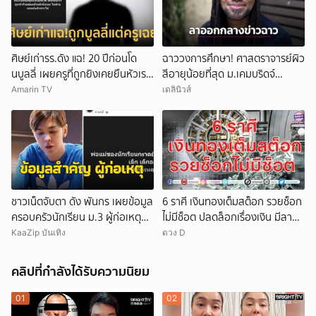
ศิษย์เก่ารร.ดัง แฉ! 20 ปีก่อนโด
ฉาววงการศึกษา! ศาสตราจารย์ผิว
นบูลลี่ เผยครูที่ถูกยิงเคยยืนหัวเราะ
สีอายุน้อยที่สุด ม.เคมบริดจ์
ใส่
ประกาศลาออกหลังเผชิญข้อกล่าว
Amarin TV
เดลินิวส์
หาคัดลอกผลงาน
ชาวเน็ตจับตา ดัง พันกร เผยข้อมูล
6 ราศี เงินทองเต็มสต็อก รวยช็อก
ครอบครัวนักเรียน ม.3 ผู้ก่อเหตุ
ไม่มีช็อต ปลดล็อกเรื่องเงิน มีลาภ
และที่มาอาวุธ
ลอยจ่อคิว
KaaZip บันเทิง
ดวง D
คลิปที่กำลังได้รับความนิยม
01
02