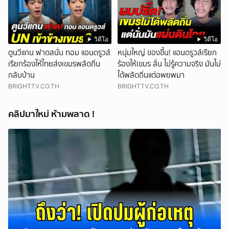
วิดีโอ
วิดีโอ
ตูนวีแกน ฟาดสนั่น ทอม แอนดรูวส์
หนุ่มใหญ่ ของขึ้น! แอนดรูวส์เรียก
เรียกร้องให้ไทยส่งเขมรพลัดถิ่น
ร้องให้เขมร ลั่น ไม่รู้ความจริง มันไม่
กลับบ้าน
ได้พลัดถิ่นแต่อพยพมา
BRIGHTTV.CO.TH
BRIGHTTV.CO.TH
คลิปมาใหม่ ห้ามพลาด !