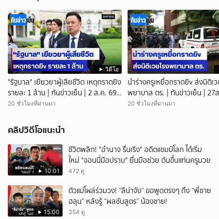
วิดีโอ
"รัฐบาล" เยียวยาผู้เสียชีวิต เหตุกราดยิง
นำร่างครูเหยื่อกราดยิv ส่งนิติเ
รายละ 1 ล้าน | ทันข่าวเย็น | 2 ส.ค. 69 |
พยาบาล ตร. | ทันข่าวเย็น | 27ส
NationTV22
NationTV22
20 ชั่วโมงที่ผ่านมา
20 ชั่วโมงที่ผ่านมา
คลิปวิดีโอแนะนำ
ชีวิตพลิก! "อำนาจ รื่นเริง" อดีตแชมป์โลก ได้เริ่ม
ใหม่ "จอนนี่มือปราบ" ยื่นมือช่วย ดันขึ้นแท่นครูมวย
10:01
472 ดู
ตัวแม่โผล่ร่วมวง! “ลีน่าจัง” ขอพูดตรงๆ ถึง “พี่ชาย
ฮลุน” หลังรู้ “ผลชันสูตร” น้องชาย!
15:00
354 ดู