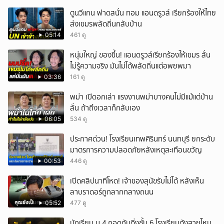
ตูนวีแกน ฟาดสนั่น ทอม แอนดรูวส์ เรียกร้องให้ไทย
ส่งเขมรพลัดถิ่นกลับบ้าน
05:14
461 ดู
หนุ่มใหญ่ ของขึ้น! แอนดรูวส์เรียกร้องให้เขมร ลั่น
ไม่รู้ความจริง มันไม่ได้พลัดถิ่นแต่อพยพมา
03:36
161 ดู
พม่า เปิดอกเล่า แรงงานพม่าบางคนไม่มีแม้แต่บ้าน
ลั่น ถ้าถึงเวลาก็กลับเอง
06:05
534 ดู
ประกาศด่วน! โรงเรียนเทพศิรินทร์ นนทบุรี ยกระดับ
มาตรการความปลอดภัยหลังเหตุสะเทือนขวัญ
00:53
446 ดู
เปิดคลิปนาทีโหด! เจ้าของสุนัขรับไม่ได้ หลังเห็น
ลาบราดอร์ถูกลากกลางถนน
05:52
477 ดู
นักเรียน ม.4 กอดกันดิ่งชั้น 6 โรงเรียนดังสายไหม