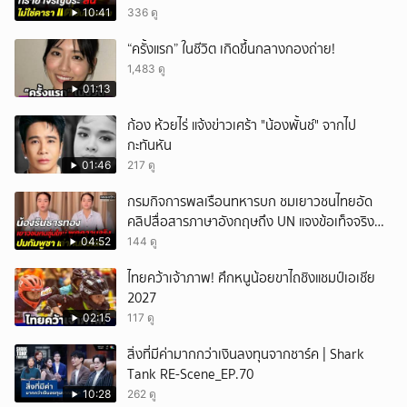
10:41
336 ดู
“ครั้งแรก” ในชีวิต เกิดขึ้นกลางกองถ่าย!
1,483 ดู
01:13
ก้อง ห้วยไร่ แจ้งข่าวเศร้า "น้องพั้นช์" จากไป
กะทันหัน
01:46
217 ดู
กรมกิจการพลเรือนทหารบก ชมเยาวชนไทยอัด
คลิปสื่อสารภาษาอังกฤษถึง UN แจงข้อเท็จจริง
ประวัติศาสตร์มนุษยธรรมไทย
04:52
144 ดู
ไทยคว้าเจ้าภาพ! ศึกหนูน้อยขาไถชิงแชมป์เอเชีย
2027
02:15
117 ดู
สิ่งที่มีค่ามากกว่าเงินลงทุนจากชาร์ค | Shark
Tank RE-Scene_EP.70
10:28
262 ดู