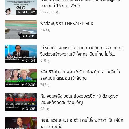
งวดวันที่ 16 ก.ค. 2569
ยกเลิก
REPLAY
2,177,569 ดู
พาส่องบูธ งาน NEXZTER BRIC
343 ดู
02:15
“สีหศักดิ์” เผยเหตุวุ่นวายที่สนามบินสุวรรณภูมิ ทูต
จีนต้องสร้างความเข้าใจกฎระเบียบไทย ไม่ใช่
ปกป้องฝ่ายจีนเพียงอย่างเดียว
04:54
610 ดู
พลิกชีวิต! ค่ายเพลงดังรับ "น้องปุ้ย" สาวคลิปไว
รัลหมอนโดเรมอน เข้าสังกัด
00:39
745 ดู
กัน จอมพลัง มอบกล้องวงจรปิด 40 ตัว อุดจุด
เสี่ยงหลังคดีสะเทือนขวัญ
01:35
981 ดู
ทราย เจริญปุระ ถ่อมตัว! ตนไม่ใช่พี่ดารา เป็นแค่นัก
แสดงคนหนึ่ง