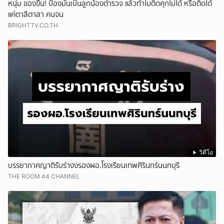
หนุ่ม ของขึ้น! ป๋องมันเป็นลูกน้องตำรวจ แล้วทำไมติดคุกไม่ได้ หรือติดได้
แค่ตาสีตาสา คนจน
BRIGHTTV.CO.TH
วิดีโอ
บรรยากาศญาติรับร่างงรองผอ.โรงเรียนเทพศิรินทร์นนทบุรี
THE ROOM 44 CHANNEL