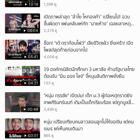
13:18
1,396 ดู
เปิดภาพล่าสุด “ลำไย ไหทองคำ” เปลี่ยนไป! อวบ
ขึ้นผิดตา แฟนคลับแห่ทัก “นายห้าง” เฉลยสาเหตุ
ชัด!
06:04
2,376 ดู
ช็อก! "เต้ ดราก้อนไฟว์" เสียชีวิตแล้ว ยิ่งเศร้า! เปิด
โพสต์สุดท้ายก่อนจากไป
05:41
4,006 ดู
19 องค์กรนิสิตนักศึกษา 3 มหาลัย ค้านรัฐบาลไทย
ต้อนรับ "มิน ออง ไลง์" จี้หนุนสันติภาพยั่งยืน
04:21
133 ดู
"หนุ่ม กรรชัย" เปิดปม! เด็ก ม.3 ผู้ก่อเหตุกราดยิง
เทพศิรินทร์นนท์ เดิมเป็นเด็กเรียบร้อย แต่ถูกบูลลี่
หนัก คาดแรงกดดันสะสมกลายเป็นแรงแค้น จนก่อ
00:46
2,499 ดู
เหตุสลด
หนุ่ม เปรียบเทียบคนลาวสอนลูกไม่ให้ขอเงิน แต่คน
เขมร แค่เห็นคนเดินมา
03:51
865 ดู