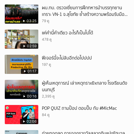
ผบ.ทบ. ตรวจเยี่ยมการฝึกทหารม้าบรรทุกยาน
เกราะ VN-1 จ.สุโขทัย ย้ำสร้างความพร้อมรับมือ
ทุกสถานการณ์
03:25
79 ดู
แค่คำนี้คำเดียว อะไรก็เป็นไปได้
478 ดู
02:59
ฟีเจอร์นี้จะไม่ลับอีกต่อไปปปป
197 ดู
01:17
ผู้เห็นเหตุการณ์ เล่าเหตุกราxยิxกลาง โรงเรียนดัง
นนทบุรี
00:16
2,395 ดู
POP QUIZ ถามป็อป ตอบปั๊บ กับ #MicMac
84 ดู
02:06
ถ่ายทอดสด การออกรางวัลสลากกินแบ่งรัฐบาล