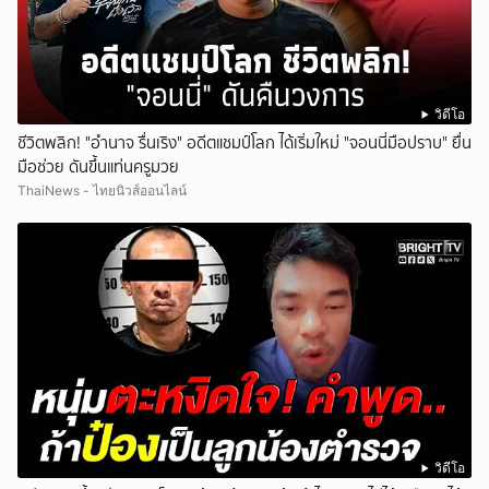
วิดีโอ
ชีวิตพลิก! "อำนาจ รื่นเริง" อดีตแชมป์โลก ได้เริ่มใหม่ "จอนนี่มือปราบ" ยื่น
มือช่วย ดันขึ้นแท่นครูมวย
ThaiNews - ไทยนิวส์ออนไลน์
วิดีโอ