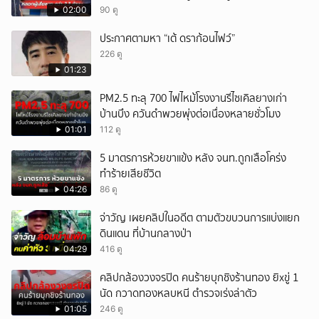
ล้านบาท
02:00
90 ดู
ประกาศตามหา “เต้ ดราก้อนไฟว์”
226 ดู
01:23
PM2.5 ทะลุ 700 ไฟไหม้โรงงานรีไซเคิลยางเก่า
บ้านบึง ควันดำพวยพุ่งต่อเนื่องหลายชั่วโมง
01:01
112 ดู
5 มาตรการห้วยขาแข้ง หลัง จนท.ถูกเสือโคร่ง
ทำร้ายเสียชีวิต
04:26
86 ดู
จ่าวัญ เผยคลิปในอดีต ตามตัวขบวนการแบ่งแยก
ดินแดน ที่บ้านกลางป่า
04:29
416 ดู
คลิปกล้องวงจรปิด คนร้ายบุกชิงร้านทอง ยิxขู่ 1
นัด กวาดทองหลบหนี ตำรวจเร่งล่าตัว
01:05
246 ดู