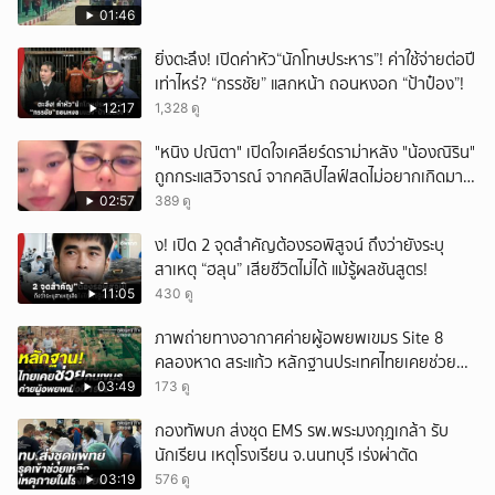
01:46
ยิ่งตะลึง! เปิดค่าหัว“นักโทษประหาร”! ค่าใช้จ่ายต่อปี
เท่าไหร่? “กรรชัย” แสกหน้า ถอนหงอก “ป้าป๋อง”!
12:17
1,328 ดู
"หนิง ปณิตา" เปิดใจเคลียร์ดราม่าหลัง "น้องณิริน"
ถูกกระแสวิจารณ์ จากคลิปไลฟ์สดไม่อยากเกิดมา
หน้าเหมือนพ่อ
02:57
389 ดู
ึ้ง! เปิด 2 จุดสำคัญต้องรอพิสูจน์ ถึงว่ายังระบุ
สาเหตุ “ฮลุน” เสียชีวิตไม่ได้ แม้รู้ผลชันสูตร!
11:05
430 ดู
ภาพถ่ายทางอากาศค่ายผู้อพยพเขมร Site 8
คลองหาด สระแก้ว หลักฐานประเทศไทยเคยช่วยคน
เขมร
03:49
173 ดู
กองทัพบก ส่งชุด EMS รพ.พระมงกุฎเกล้า รับ
นักเรียน เหตุโรงเรียน จ.นนทบุรี เร่งผ่าตัด
03:19
576 ดู