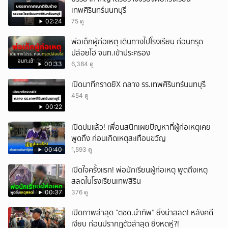
เทพศิรินทร์นนทบุรี
02:24
75 ดู
พ่อเด็กผู้ก่อเหตุ เดินทางไปโรงเรียน ก่อนทรุด
ปล่อยโฮ จนท.เข้าประครอง
00:33
6,384 ดู
เปิดนาทีกราดยิX กลาง รร.เทพศิรินทร์นนทบุรี
454 ดู
00:22
เปิดปมแล้ว! เพื่อนสนิทเผยปัญหาที่ผู้ก่อเหตุเคย
พูดถึง ก่อนเกิดเหตุสะเทือนขวัญ
00:40
1,593 ดู
เปิดใจครั้งแรก! พ่อนักเรียนผู้ก่อเหตุ พูดถึงเหตุ
สลดในโรงเรียนเทพสิริน
00:37
376 ดู
เปิดภาพล่าสุด “ตชด.นำทัพ” ยิ่งน่าสลด! หลังคดี
เงียบ ก่อนปรากฎตัวล่าสุด ยิ่งหดหู่?!