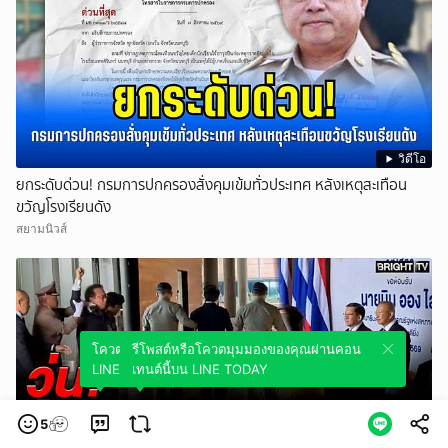
วิดีโอ
ยกระดับด่วน! กรมการปกครองสั่งคุมเข้มทั่วประเทศ หลังเหตุสะเทือน
ขวัญโรงเรียนดัง
สยามนิวส์
โควตมุมมองของคุณผ่านคอนเทนต์นี้บน
รีโพสต์หรือโควตมุมมองของคุณผ่านคอน
LINE TODAY
เทนต์นี้บน LINE TODAY
5