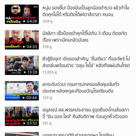
หนุ่ม ของขึ้น! ป๋องมันเป็นลูกน้องตำรวจ แล้วทำไม
ติดคุกไม่ได้ หรือติดได้แค่ตาสีตาสา คนจน
04:28
249 ดู
มัลลิกา เชื่อป๋องเข้าคุกได้ไม่เกิน 3 เดือน ต้องเกิด
เรื่อง เพราะมีคนกลัวมันแฉ
04:35
518 ดู
ยิ่งรู้ยิ่งจุก! เปิดของสำคัญ “ชิ้นเดียว” ที่จอเจียร์ ไม่
ส่งกลับพร้อมร่าง “ฮลุน โซโล่” หลังถึงแผ่นดินไทย!
13:28
12,655 ดู
ยกระดับด่วน! กรมการปกครองสั่งคุมเข้มทั่ว
ประเทศ หลังเหตุสะเทือนขวัญโรงเรียนดัง
00:44
124 ดู
อนุสรณ์ สส.พรรคประชาชน ชูจุดยืนตะโกนลั่นสภา
จี้ "มิน ออง ไลง์" คืนสันติภาพ ก่อนถูกหิ้วตัวออก
03:52
161 ดู
บรรยากาศญาติรับร่างงรองผอ.โรงเรียน