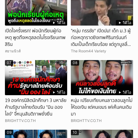
วิดีโอ
วิดีโอ
เปิดใจครั้งแรก! พ่อนักเรียนผู้ก่อ
"หนุ่ม กรรชัย" เปิดปม! เด็ก ม.3 ผู้
เหตุ พูดถึงเหตุสลดในโรงเรียนเทพ
ก่อเหตุกราดยิงเทพศิรินทร์นนท์
สิริน
เดิมเป็นเด็กเรียบร้อย แต่ถูกบูลลี่
หนัก คาดแรงกดดันสะสมกลายเป็น
สยามนิวส์
The Room44 Variety
แรงแค้น จนก่อเหตุสลด
07
08
วิดีโอ
วิดีโอ
19 องค์กรนิสิตนักศึกษา 3 มหาลัย
หนุ่ม เปรียบเทียบคนลาวสอนลูกไม่
ค้านรัฐบาลไทยต้อนรับ "มิน ออง
ให้ขอเงิน แต่คนเขมร แค่เห็นคนเดิน
ไลง์" จี้หนุนสันติภาพยั่งยืน
มา
BRIGHTTV.CO.TH
BRIGHTTV.CO.TH
09
10