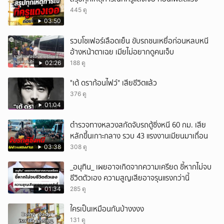
445 ดู
03:50
รวบโชเฟอร์เลือดเย็น ขับรถชนเหยื่อก่อนหลบหนี
อ้างหน้าตาเฉย เมียไม่อยากดูคนเจ็บ
02:26
188 ดู
"เต้ ดราก้อนไฟว์" เสียชีวิตแล้ว
376 ดู
01:04
ตำรวจทางหลวงสกัดจับรถตู้ซิ่งหนี 60 กม. เสีย
หลักขึ้นเกาะกลาง รวบ 43 แรงงานเมียนมาเถื่อน
03:38
308 ดู
_อนุทิน_ เผยอาจเกิดจากความเครียด ชี้หากไม่จบ
ชีวิตตัวเอง ความสูญเสียอาจรุนแรงกว่านี้
01:34
285 ดู
ใครเป็นเหมือนกันบ้างงงง
131 ดู