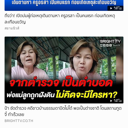
วิดีโอ
ถึงว่า! เปิดปมผู้ก่อเหตุเดินตามหา ครูอรสา เป็นคนแรก ก่อนเกิดเหตุ
สะเทือนขวัญ
สยามนิวส์
วิดีโอ
ป้า ซัดตำรวจ คดีชาวบ้านธรรมดาปิดไม่ได้ พอเป็นต่างชาติ โดนสถานทูต
จี้ ทำเร็วเลย
BRIGHTTV.CO.TH