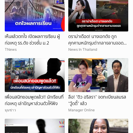
เห็นแล้วตกใจ เปิดผลการเรียน ผู้
ดราม่าเดือด! นางเอกดัง ถูก
ก่อเหตุ รร.ดัง ช่วงชั้น ม.2
คุกคามหนักรุมด่ากลางลานจอดรถ
(ข่าวต่างประเทศ)
TNews
News In Thailand
เพื่อนสนิทยอมพูดแล้ว!! นักเรียนที่
ลือ! “ดิว อริสรา” จดทะเบียนสมรส
ก่อเหตุ เล่าปัญหาส่วนตัวให้ฟัง
“วู้ดดี้” แล้ว
มุมข่าว
Manager Online