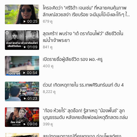
ใครจะคิดว่า "ศรีริต้า เจนเซ่น" ที่หลายคนคุ้นภาพ
ลักษณ์สวยสง่า เรียบร้อย จะมีมุมโบ๊ะบ๊ะและโก๊ะๆ ให้
ได้อมยิ้มเหมือนกัน งานนี้ทำเอาแฟนๆ ทั้งเอ็นดูทั้ง
00:25
679 ดู
หัวเราะ
สุดเศร้า! พบร่าง "เต้ ดราก้อนไฟว์" เสียชีวิตใน
แม่น้ำเจ้าพระยา
01:09
841 ดู
เปิดรายชื่อผู้เสียชีวิต รอง ผอ.-ครู
400 ดู
00:54
ด่วน! เกิดเหตุภายใน รร.เทพศิรินทร์นนท์ ดับ 4
8,222 ดู
01:23
“ก้อง ห้วยไร่” สุดช็อก! รู้สาเหตุ “น้องพั๊นซ์“ ลูก
บุญธรรมดับ หลังเคยเสียพ่อแม่เหตุตึกสตง.ถล่ม
09:06
399 ดู
สรุปทุกเหตุการณ์ที่ครูแดงเจอ ก่อนโพสต์แรง