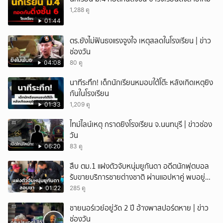
1,288 ดู
01:44
ตร.ยังไม่ฟันธงแรงจูงใจ เหตุสลดในโรงเรียน | ข่าว
ช่องวัน
04:08
80 ดู
นาทีระทึก! เด็กนักเรียนหมอบใต้โต๊ะ หลังเกิดเหตุยิง
กันในโรงเรียน
01:33
1,209 ดู
ไทม์ไลน์เหตุ กราดยิงโรงเรียน จ.นนทบุรี | ข่าวช่อง
วัน
06:20
83 ดู
สืบ ตม.1 แฝงตัวจับหนุ่มยูกันดา อดีตนักฟุตบอล
รับขายบริการชายต่างชาติ ผ่านแอปหาคู่ พบอยู่
เกินกำหนดอนุญาต
01:22
285 ดู
ชายนอร์เวย์อยู่วัด 2 ปี อ้างพาสปอร์ตหาย | ข่าว
ช่องวัน