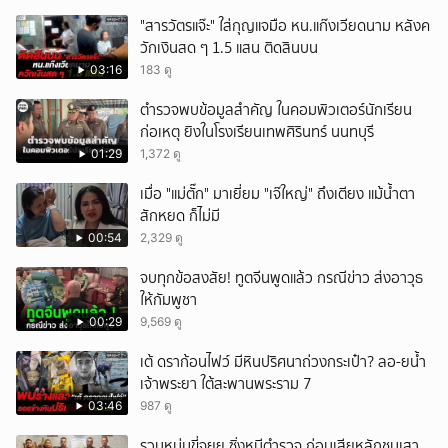
หวั่นไหว
"สารวัตรแจ๊ะ" ใส่กุญแจมือ หน.แก๊งเวียดนาม หลังค
วักเงินสด ๆ 1.5 แสน ติดสินบน
03:16
183 ดู
ตำรวจพบข้อมูลสำคัญ ในคอมพิวเตอร์นักเรียน
ก่อเหตุ ยิงในโรงเรียนเทพศิรินทร์ นนทบุรี
01:29
1,372 ดู
เมื่อ "แม่ตั๊ก" มาเยี่ยม "เจ๊ใหญ่" ถึงเตียง แม้น้ำตา
สักหยด ก็ไม่มี
00:54
2,329 ดู
จบทุกข้อสงสัย! ทูตจีนพูดแล้ว กรณีข่าว ส่งอาวุธ
ให้กัมพูชา
00:29
9,569 ดู
เต้ ดราก้อนไฟว์ มีหินปริศนาถ่วงกระเป๋า? ลอ-ยน้ำ
เจ้าพระยา ใต้สะพานพระราม 7
03:46
987 ดู
รวบหนุ่มขี่จยย.ซิ่งหนีตำรวจ ก่อนเสียหลักชนเสา