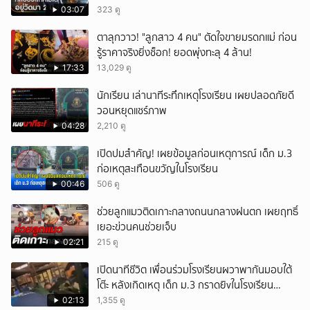
03:07
323 ดู
ตาลุกวาว! "ลูกสาว 4 คน" ตัดใจขายมรดกแม่ ก่อน
รู้ราคาจริงยิ่งช็อก! ยอดพุ่งทะลุ 4 ล้าน!
17:33
13,029 ดู
นักเรียน เล่านาทีระทึกเหตุโรงเรียน เผยปลอดภัยดี
วอนหยุดแชร์ภาพ
04:28
2,210 ดู
เปิดปมสำคัญ! เผยข้อมูลก่อนเหตุการณ์ เด็ก ม.3
ก่อเหตุสะเทือนขวัญในโรงเรียน
00:46
506 ดู
ช่วยลูกแมวติดเกาะกลางถนนกลางฝนตก เผยฤทธิ์
เยอะข่วนคนช่วยเจ็บ
02:21
215 ดู
เปิดนาทีชีวิต เพื่อนร่วมโรงเรียนผวาพากันมอบใต้
โต๊ะ หลังเกิดเหตุ เด็ก ม.3 กราดยิvในโรงเรียน
เทพศิรินทร์นนท์ แบบไม่เลือกหน้า เสียงปืนดังสนั่น
02:13
1,355 ดู