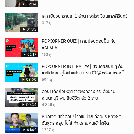
02:34
เคาะเยียวยารายละ 1 ล้าน เหตุโรงเรียนเทพศิรินทร์
317 ดู
01:33
POPCORNER QUIZ | ถามป็อปตอบปั๊บ กับ
#ALALA
02:17
183 ดู
POPCORNER INTERVIEW | ชวนคุยสนุก ๆ กับ
#MicMac ดูโอ้ฝาแฝดมาแรง 💥🤩 พร้อมเพลงใหม่
สุดเพราะ 'WORKING U' ✨
03:00
504 ดู
ด่วน! เด็กก่อเหตุกราดยิงกลาง รร. ดังย่าน
จ.นนทบุรี พบเสียชีวิตแล้ว 2 ราย
00:34
4,349 ดู
หมอเจดไขคำตอบ! โรคแม่ม่าย คืออะไร หลังผล
ชันสูตร ฮลุน โซโล่ ทำหลายคนเข้าใจผิด
01:09
1,737 ดู