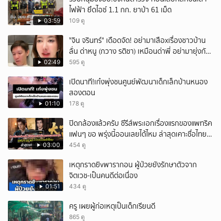
ไฟฟ้า ยึดไอซ์ 1.1 กก. ยาบ้า 61 เม็ด
03:59
109 ดู
ั่"จิน จรินทร์" เดือดจัด! อย่ามาเสือxเรื่องชาวบ้าน
ลั่น ด่าหนู (กวาง รติชา) เหมือนด่าพี่ อย่ามายุ่งกับ
คนของผม จบ!!!
02:49
595 ดู
เปิดนาที!เก๋งพุ่งชนศูนย์พัฒนาเด็กเล็กบ้านหนอง
สองตอน
01:10
178 ดู
ปิดกล้องแล้วครับ ซีรีส์พระเอกเรื่องแรกของแพทริค
แฟนๆ ขอ พรุ่งนี้ออนเลยได้ไหม ล่าสุดเคาะชื่อไทย
แล้ว
03:00
454 ดู
เหตุกราดยิvพารากอน ผู้ป่วยยังรักษาตัวจาก
จิตเวช-เป็นคนดีต่อเนื่อง
01:51
434 ดู
ครู เผยผู้ก่อเหตุเป็นเด็กเรียนดี
865 ดู