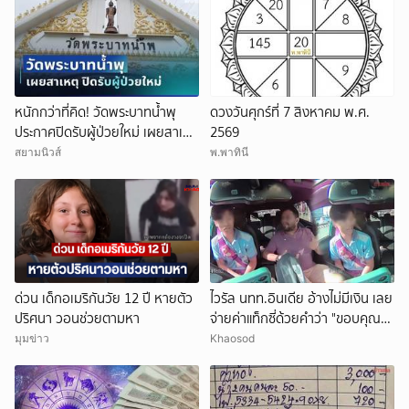
หนักกว่าที่คิด! วัดพระบาทน้ำพุ
ดวงวันศุกร์ที่ 7 สิงหาคม พ.ศ.
ประกาศปิดรับผู้ป่วยใหม่ เผยสาเหตุ
2569
สุดสะเทือนใจ
สยามนิวส์
พ.พาทินี
ด่วน เด็กอเมริกันวัย 12 ปี หายตัว
ไวรัล นทท.อินเดีย อ้างไม่มีเงิน เลย
ปริศนา วอนช่วยตามหา
จ่ายค่าแท็กซี่ด้วยคำว่า "ขอบคุณ"
คนขับอึ้ง แห่วิจารณ์
มุมข่าว
Khaosod