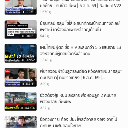
ยักย้าย | ทันข่าวเที่ยง | 6 ส.ค. 69 | NationTV22
22:51
1,579 ดู
ย้อนคลิป ฮลุน โซโล่เผยนาทีกระเป๋าเดินทางดีเลย์
เพราะมี เครื่องมือแพทย์สำคัญด้านใน
00:21
542 ดู
เผยไทยมีผู้ติดเชื้อ HIV สะสมกว่า 5.5 แสนราย 13
จังหวัดที่มีผู้ติดเชื้อครึ่งล้านคน
02:52
1,341 ดู
พี่ชายวอนผ่าชันสูตรละเอียด หวังคลายปม "ฮลุน"
ดับปริศนา| ทันข่าวเที่ยง | 6 ส.ค. 69 |
NationTV22
04:11
329 ดู
ชึวิตต้องสู้! หนุ่ม สงสาร พ่อหอบลูก 2 คนขาย
พวงมาลัยเลี้ยงชีพ
04:04
337 ดู
ช็อกวงการ! ก้อง ปิยะ โพสต์อาลัย จอเจ จากไป
กะทันหัน แฟนคลับใจหาย