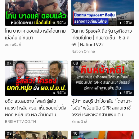
วิดีโอ
วิดีโอ
โทน บางแค ตอบแล้ว หลังโดนถาม
ปิดทาง SpaceX ถือหุ้น ธุจกิจดาว
เมื่อคืนไปไหนมา
เทียมในไทย | ทันข่าวเย็น | 6 ส.ค.
69 | NationTV22
สยามนิวส์
Nation Online
07
08
วิดีโอ
วิดีโอ
อดีต สว.สมชาย โพสต์ รู้แล้ว
ผู้ว่าฯ ชลบุรี นำไว้อาลัย "ไดอานา-
คนชง ! หลัง ครม. เห็นชอบแต่งตั้ง
โรมัน" พร้อมเปิด GPR สแกนเขาชี
ผกก.หนุ่ย นั่ง ผอ.สำนักงาน
จรรย์ เร่งหาหลักฐานเพิ่มเติม
ป.ย.ป.
BRIGHTTV.CO.TH
สยามนิวส์
09
10