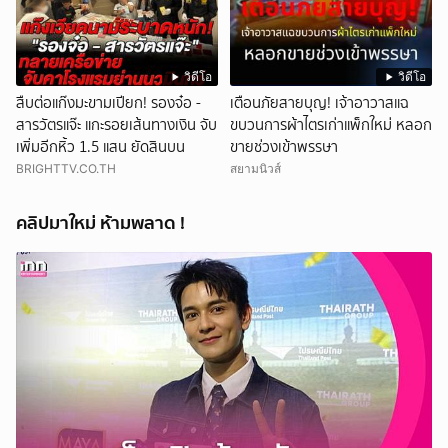
วิดีโอ
วิดีโอ
สืบต่อแก๊งมะขามเปียก! รองจ๋อ -
เตือนภัยสายบุญ! เจ้าอาวาสแฉ
สารวัตรแจ๊ะ แกะรอยเส้นทางเงิน จับ
ขบวนการผ้าไตรเก่าแพ็กใหม่ หลอก
เพิ่มอีกหิ้ว 1.5 แสน ยัดสินบน
ขายช่วงเข้าพรรษา
BRIGHTTV.CO.TH
สยามนิวส์
คลิปมาใหม่ ห้ามพลาด !