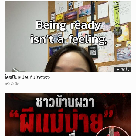
วิดีโอ
ใครเป็นเหมือนกันบ้างงงง
ฝรั่งอั่งม้อ