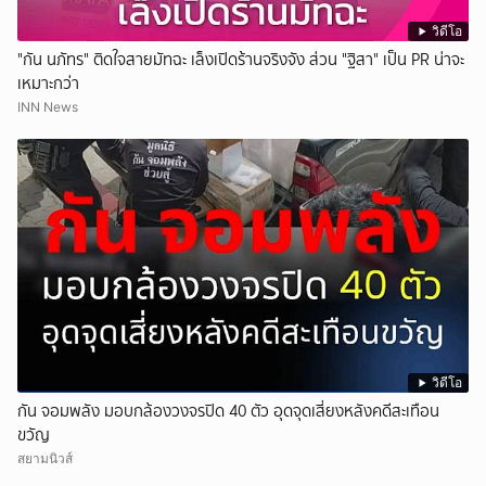
วิดีโอ
"กัน นภัทร" ติดใจสายมัทฉะ เล็งเปิดร้านจริงจัง ส่วน "ฐิสา" เป็น PR น่าจะ
เหมาะกว่า
INN News
วิดีโอ
กัน จอมพลัง มอบกล้องวงจรปิด 40 ตัว อุดจุดเสี่ยงหลังคดีสะเทือน
ขวัญ
สยามนิวส์