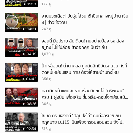
15:13
177 ดู
งานบวชเดือด! วัยรุ่นไล่ชน-ชักปืนกลางหมู่บ้าน เจ็บ
4 | ข่าวช่องวัน
04:31
247 ดู
จอนนี่ มือปราบ ลั่นเดือด! คนอย่างป๋อง-ธง ต้อง
ยิ_ทิ้ง ไม่ใช่ปล่อยเข้าออกคุกเป็นว่าเล่น
04:19
1,079 ดู
ป้าเหลืออด! น้ำตาคลอ ถูกตัดสิทธิบัตรคนจน ทั้งที่
ติดหนี้เหยียบแสน ถาม ต้องให้ขายบ้านทิ้งไหม
04:42
356 ดู
ทอ.เดินหน้าแผนจัดหาเครื่องบินขับไล่ "กริพเพน"
ครบ 1 ฝูงบิน เพื่อเสริมเขี้ยวเล็บ-ตอบโจทย์รบสมัย
ใหม่
08:26
306 ดู
โฆษก ตร. แจงคดี "ฮลุน โซโล่" ดับที่จอร์เจีย ยัน
กฎหมาย ม.115 เป็นเพียงกรอบสอบสวน ยังไม่
สรุปสาเหตุ
02:54
516 ดู