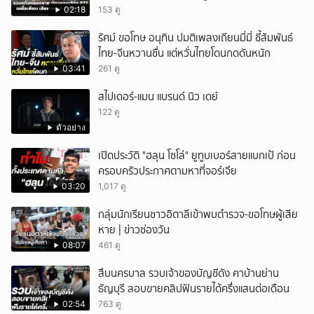
02:18
153 ดู
รัศม์ ขอโทษ อนุทิน ปมติเพลงเถียนมี่มี่ ชี้สัมพันธ์
ไทย-จีนหวานชื่น แต่หวั่นไทยโดนกดดันหนัก
03:41
261 ดู
สไปเดอร์-แมน แบรนด์ นิว เดย์
122 ดู
ตัวอย่าง
เปิดประวัติ "ฮลุน โซโล่" ยูทูบเบอร์สายแบกเป้ ก่อน
ครอบครัวประกาศตามหาที่จอร์เจีย
03:20
1,017 ดู
กลุ่มนักเรียนชาวอิตาลีเข้าพบตำรวจ-ขอโทษผู้เสีย
หาย | ข่าวช่องวัน
08:07
461 ดู
สืบนครบาล รวบเจ้าของบัญชีดัง คาบ้านย่าน
ธัญบุรี ลอบขายคลิปฟันรายได้ครึ่งแสนต่อเดือน
02:54
763 ดู