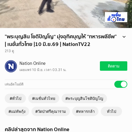
”พระบุญสิน โชติปัญโญ“ มุ่งอุทิศบุญให้ “ทหารพลีชีพ”
| เนชั่นทั่วไทย |10 มิ.ย.69 | NationTV22
213 ดู
พลเอก บุญสิน (แม่ทัพกุ้ง) อดีตแม่ทัพภาค 2 ได้เข้าพิธีอุปสมบทอย่างเรียบ
Nation Online
ง่าย ณ วัดป่าศรีคุณาราม อำเภอกู่แก้ว จังหวัดอุดรธานี ซึ่งเป็นบ้านเกิดของ
ติดตาม
เผยแพร่ 10 มิ.ย. เวลา 03.31 น.
ท่าน โดยได้รับฉายาทางธรรมว่า "โชติปัญโญ"
ท่านเผยว่าตลอดชีวิตราชการทหารมีเหตุการณ์สะเทือนใจมากมาย โดย
เฉพาะการสูญเสีย จึงตั้งใจแน่วแน่ที่จะบวชเพื่ออุทิศส่วนบุญส่วนกุศลให้แก่ผู้
เล่นอัตโนมัติ
ใต้บังคับบัญชา ทหารกล้า และประชาชนที่เสียชีวิตจากเหตุการณ์ความขัด
แย้งบริเวณชายแดนไทย–กัมพูชา รวมถึงผู้เสียสละเพื่อชาติทุกท่าน
#ทั่วไป
#เนชั่นทั่วไทย
#พระบุญสินโชติปัญโญ
พระบุญสินตั้งใจจะครองสมณเพศเป็นเวลา 1 พรรษา โดยจะจำพรรษาอยู่ที่
วัดป่าศรีคุณาราม และงดรับกิจนิมนต์ภายนอกทั้งหมด เพื่อมุ่งมั่นทำวัตร สวด
#แม่ทัพกุ้ง
#วัดป่าศรีคุณาราม
#ทหารกล้า
ทั่วไป
มนต์ เจริญจิตภาวนา และฝึกสมาธิตามแนวทางของสงฆ์อย่างเคร่งครัด
พร้อมเชิญชวนประชาชนร่วมอนุโมทนาบุญในครั้งนี้
#เนชั่นทั่วไทย
คลิปล่าสุดจาก Nation Online
#พระบุญสินโชติปัญโญ #แม่ทัพกุ้ง #ทหารกล้า #วัดป่าศรีคุณาราม