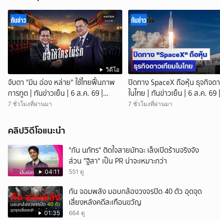
#NationTV #เนชั่นทีวี #ช่อง22 #กอล์ฟอิติปิโส #โอปอล์วรัญสุดา
อัปเดตข่าว-ชมรายการสด-รายการย้อนหลัง NationTV ได้ที่
www.nationtv.tv
วิดีโอ
จับตา "มิน อ่อง หล่าย" ใช้ไทยฟื้นภาพ
ปิดทาง SpaceX ถือหุ้น ธุจกิจด
การทูต | ทันข่าวเย็น | 6 ส.ค. 69 |
ในไทย | ทันข่าวเย็น | 6 ส.ค. 69 
NationTV22
NationTV22
7 ชั่วโมงที่ผ่านมา
7 ชั่วโมงที่ผ่านมา
คลิปวิดีโอแนะนำ
"กัน นภัทร" ติดใจสายมัทฉะ เล็งเปิดร้านจริงจัง
ส่วน "ฐิสา" เป็น PR น่าจะเหมาะกว่า
04:11
551 ดู
กัน จอมพลัง มอบกล้องวงจรปิด 40 ตัว อุดจุด
เสี่ยงหลังคดีสะเทือนขวัญ
01:35
664 ดู