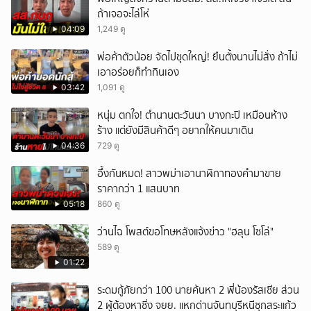
ถ้าเจอจะไล่โห่
04:09
1,249 ดู
พ่อค้าตัวน้อย จัดไปชุดใหญ่! ยืนตั้งนานไม่สั่ง ถ้าไม่
เอาอร่อยก็ทำกินเอง
03:42
1,091 ดู
หนุ่ม ตกใจ! ตำนานตะวันนา บางกะปิ เหมือนห้าง
ร้าง แต่ยังมีสินค้าดีๆ อยากให้คนมาเดิน
04:36
729 ดู
อึ้งกันหมด! สาวพม่าเอานาฬิกาทองคำมาขาย
ราคากว่า 1 แสนบาท
05:18
860 ดู
ว่านไฉ โพสต์ขอโทษหลังแจ้งข่าว "ฮลุน โซโล่"
589 ดู
01:22
ระดมกู้ภัยกว่า 100 นายค้นหา 2 พี่น้องรัสเซีย ส่วน
2 ผู้ต้องหาซิ่ง จยย. แหกด่านจันทบุรีหนีซุกสระแก้ว