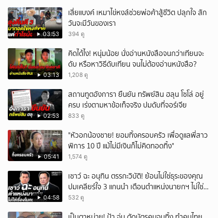
เสี่ยแบงค์ เหมาไข่หงส์ช่วยพ่อค้าสู้ชีวิต ปลุกใจ สัก
วันจะมีวันของเรา
03:53
394 ดู
คิดได้ไง! หนุ่มน้อย นั่งอ่านหนังสือจนกว่าเทียนจะ
ดับ หรือหาวิธีดับเทียน จนไม่ต้องอ่านหนังสือ?
03:13
1,208 ดู
สถานทูตอังการา ยืนยัน ทรัพย์สิน ฮลุน โซโล่ อยู่
ครบ เร่งตามหาข้อเท็จจริง ปมดับที่จอร์เจีย
02:53
833 ดู
"หัวอกน้องชาย! ยอมทิ้งครอบครัว เพื่อดูแลพี่สาว
พิการ 10 ปี แม้ไม่มีเงินก็ไม่คิดทอดทิ้ง"
05:41
1,574 ดู
เชาว์ ฉะ อนุทิน ตรรกะวิบัติ! ย้อนไม่ใช่ธุระของคุณ
ปมเคลียร์ใจ 3 แกนนำ เตือนตำแหน่งนายกฯ ไม่ใช่
เรื่องในครอบครัว
04:58
532 ดู
เป็นตาหน่าย! ป้า จ่ม ตัดบัตรคนจนทิ้ง ทำคนไทย