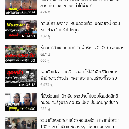
ยาก ทีตอนช่วยเขมรทำได้ง่าย?
ยกเลิก
05:34
424 ดู
คลิปนี้ห้ามพลาด! หนุ่มลองแล้ว เปิดเสียงนี้ ตอน
หมาข้างบ้านเห่าไม่หยุด
04:31
462 ดู
หุ่นยนต์ฮิวแมนนอยด์เตะ ผู้บริหาร CEO ล้ม ขณะลง
สนาม
04:33
666 ดู
เพจดังแจ้งข่าวเศร้า! "ฮลุน โซโล่" เสียชีวิต ขณะ
สำนักข่าวต่างประเทศรายงาน พบร่างที่โรงแรม
03:12
6,474 ดู
ที่นั่งร้อนแน่! ป้า ลั่น ชาวบ้านไม่ยอมโดนตัดสิทธิ
คนจน ค#รัฐบาล ก่อนจะเบียดเบียนคนทุกข์ยาก
04:09
283 ดู
รวบแก๊งหลอกขายบัตรคอนเสิร์ต BTS เหยื่อกว่า
100 ราย นำเงินเปย์ของหรู-เที่ยวต่างประเทศ