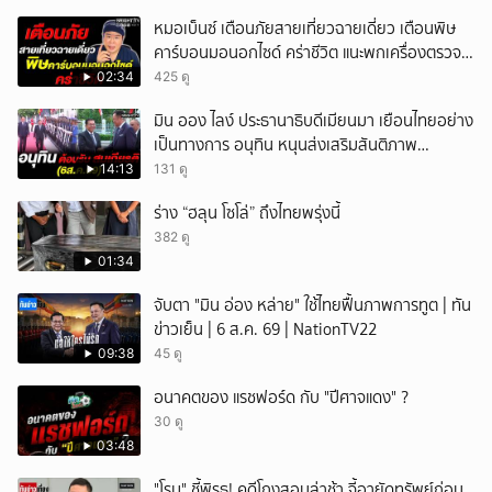
หมอเบ็นซ์ เตือนภัยสายเที่ยวฉายเดี่ยว เตือนพิษ
คาร์บอนมอนอกไซด์ คร่าชีวิต แนะพกเครื่องตรวจ
วัดติดตัว
02:34
425 ดู
มิน ออง ไลง์ ประธานาธิบดีเมียนมา เยือนไทยอย่าง
เป็นทางการ อนุทิน หนุนส่งเสริมสันติภาพ
เสถียรภาพชายแดน
14:13
131 ดู
ร่าง “ฮลุน โซโล่” ถึงไทยพรุ่งนี้
382 ดู
01:34
จับตา "มิน อ่อง หล่าย" ใช้ไทยฟื้นภาพการทูต | ทัน
ข่าวเย็น | 6 ส.ค. 69 | NationTV22
09:38
45 ดู
อนาคตของ แรชฟอร์ด กับ "ปีศาจแดง" ?
30 ดู
03:48
"โรม" ชี้พิรุธ! คดีโกงสอบล่าช้า จี้อายัดทรัพย์ก่อน