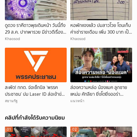
ดูดวง ราศีดาวพุธเดินหน้า วันนี้ถึง
หอพักแจงแล้ว ปมสาวโวย โดนเก็บ
29 ส.ค. ปากพารวย มีข่าวดีเรื่อง
ค่าเช่ารายเดือน เพิ่ม 300 บาท เป็น
เงิน-ค้าขาย
ค่าพาเพื่อนมานอน 1 คืน
Khaosod
Khaosod
สะพัด! กกต. จ่อเช็กบิล ‘พรรค
ส่องความหล่อ น้องแมค ลูกชาย
ประชาชน’ ปม Laser ID ส่อเข้าข่าย
แหม่ม คัทลียา ยิ่งโตยิ่งออร่า
ยุบพรรคตาม ม.92
พระเอกพุ่ง
สยามรัฐ
แนวหน้า
คลิปที่กำลังได้รับความนิยม
01
02