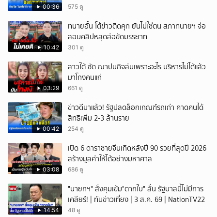
00:36
575 ดู
ทนายอั๋น โต้ข่าวติดคุก ยันไม่ใช่ตน สภาทนายฯ จ่อ
สอบคลิปหลุดส่อขัดมรรยาท
10:42
301 ดู
สาวใต้ ซัด ฌาปนกิจล่มเพราะอะไร บริหารไม่ได้แล้ว
มาโกงคนแก่
03:29
661 ดู
ข่าวดีมาแล้ว! รัฐปลดล็อกเกณฑ์รถเก่า คาดคนได้
สิทธิเพิ่ม 2-3 ล้านราย
00:42
254 ดู
เปิด 6 ดาราชายจีนเกิดหลังปี 90 รวยที่สุดปี 2026
สร้างมูลค่าให้ได้อย่างมหาศาล
03:08
686 ดู
"นายกฯ" สั่งคุมเข้ม"ตากใบ" ลั่น รัฐบาลนี้ไม่มีการ
เคลียร์! | ทันข่าวเที่ยง | 3 ส.ค. 69 | NationTV22
14:54
48 ดู