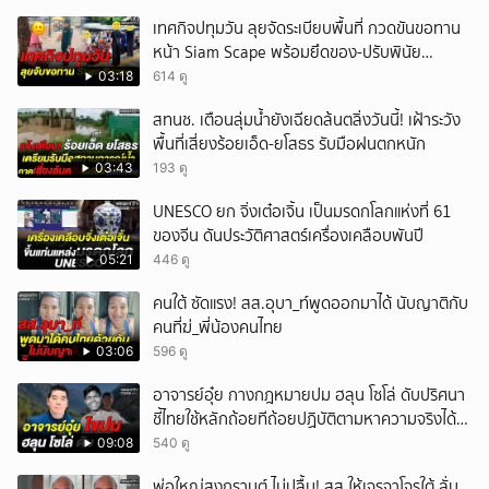
เทศกิจปทุมวัน ลุยจัดระเบียบพื้นที่ กวดขันขอทาน
หน้า Siam Scape พร้อมยึดของ-ปรับพินัย
แผงลอย
03:18
614 ดู
สทนช. เตือนลุ่มน้ำยังเฉียดล้นตลิ่งวันนี้! เฝ้าระวัง
พื้นที่เสี่ยงร้อยเอ็ด-ยโสธร รับมือฝนตกหนัก
03:43
193 ดู
UNESCO ยก จิ่งเต๋อเจิ้น เป็นมรดกโลกแห่งที่ 61
ของจีน ดันประวัติศาสตร์เครื่องเคลือบพันปี
05:21
446 ดู
คนใต้ ซัดแรง! สส.อุบา_ท์พูดออกมาได้ นับญาติกับ
คนที่ฆ่_พี่น้องคนไทย
03:06
596 ดู
อาจารย์อุ๋ย กางกฎหมายปม ฮลุน โซโล่ ดับปริศนา
ชี้ไทยใช้หลักถ้อยทีถ้อยปฏิบัติตามหาความจริงได้
แม้ไร้สนธิสัญญา
09:08
540 ดู
พ่อใหญ่สงกรานต์ ไม่ปลื้ม! สส.ให้เจรจาโจรใต้ ลั่น