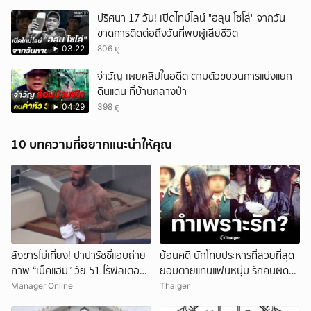
ปริศนา 17 วัน! เปิดไทม์ไลน์ "ฮลุน โซโล่" จากวัน
ขาดการติดต่อถึงวันที่พบผู้เสียชีวิต
03:22
806 ดู
จ่าวัญ เผยคลิปในอดีต ตามตัวขบวนการแบ่งแยก
ดินแดน ที่บ้านกลางป่า
04:29
398 ดู
10 บทความที่อยากแนะนำให้คุณ
สังขารไม่เที่ยง! ปาปารัซซี่แอบถ่าย
ย้อนคดี นักโทษประหารที่สวยที่สุด
ภาพ “เบ็คแฮม” วัย 51 ไร้ฟิลเตอร์
ยอมตายแทนแฟนหนุ่ม รักคนผิด
เผยให้เห็นผมบาง-ศีรษะล้าน
ชีวิตดิ่งเหว
Manager Online
Thaiger