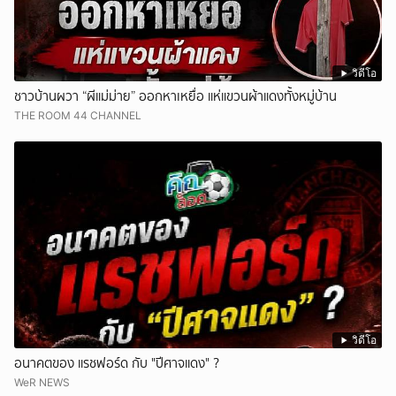
วิดีโอ
ชาวบ้านผวา “ผีแม่ม่าย” ออกหาเหยื่อ แห่แขวนผ้าแดงทั้งหมู่บ้าน
THE ROOM 44 CHANNEL
วิดีโอ
อนาคตของ แรชฟอร์ด กับ "ปีศาจแดง" ?
WeR NEWS