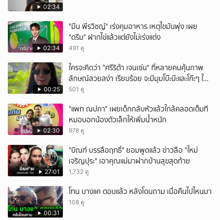
02:34
"มีน พีรวิชญ์" เร่งคุมอาหาร เหตุไขมันพุ่ง เผย
"ดรีม" ฝากไข่แล้วแต่ยังไม่เร่งแต่ง
02:34
491 ดู
ใครจะคิดว่า "ศรีริต้า เจนเซ่น" ที่หลายคนคุ้นภาพ
ลักษณ์สวยสง่า เรียบร้อย จะมีมุมโบ๊ะบ๊ะและโก๊ะๆ ให้
ได้อมยิ้มเหมือนกัน งานนี้ทำเอาแฟนๆ ทั้งเอ็นดูทั้ง
00:25
501 ดู
หัวเราะ
"แพท ณปภา" เผยเด็กกลับหัวแล้วใกล้คลอดเต็มที
หมอบอกน้องตัวเล็กให้เพิ่มน้ำหนัก
02:30
978 ดู
"บิณฑ์ บรรลือฤทธิ์" ยอมพูดแล้ว ข่าวลือ "ใหม่
เจริญปุระ" เอาคุณแม่มาฝากบ้านสุขสุดท้าย
27:01
1,732 ดู
โทน บางแค ตอบแล้ว หลังโดนถาม เมื่อคืนไปไหนมา
108 ดู
00:31