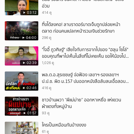
อ่วม
03:12
414 ดู
ทิ้งได้ลงคอ! ลาบราดอร์บาดเจ็บถูกปล่อยหน้า
ตลาด ก่อนคนแปลกหน้ารวมเงินช่วยรักษา
04:00
296 ดู
"โจอี้ ภูวศิษฐ์" เสียใจกับการจากไปของ "ฮลุน โซโล่"
ขอบคุณที่พาไปเห็นในสิ่งที่ไม่เคยเห็น ขอให้น้องไปสู่
สุคติ
02:39
1,026 ดู
พล.ต.อ.สุรเชชษฐ์ จ่อฟ้อง เลขาฯ-รองเลขาฯ
ป.ป.ช. ผิด ม.157 ปมออกหนังสือสับสนเอื้อสอบ
คดีซ้ำซ้อน
02:46
416 ดู
ชาวบ้านผวา “ผีแม่ม่าย” ออกหาเหยื่อ แห่แขวน
ผ้าแดงทั้งหมู่บ้าน
01:57
93 ดู
ใครเป็นเหมือนกันบ้างงงง
61 ดู