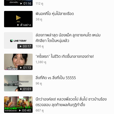
01:16
112 ดู
พินอคคิโอ หุ่นไม้สายเชือด
36 ดู
ตัวอย่าง
ส่องภาพล่าสุด น้องแม็ค ลูกชายคนโต แหม่ม
คัทลียา โตเป็นหนุ่มแล้ว
00:17
106 ดู
“ครั้งแรก” ในชีวิต เกิดขึ้นกลางกองถ่าย!
1,380 ดู
01:13
สิ่งที่คิด vs สิ่งที่เป็น 55555
96 ดู
01:01
นึกว่าองค์ลง! หลวงพี่สวดไป สั่นไป ชาวบ้านร้อง
ตรวจสอบ สุดท้ายผลค้นกุฏิทำอึ้ง
00:40
667 ดู