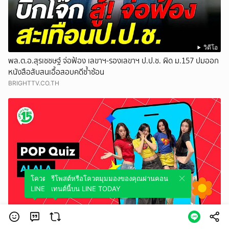
วิดีโอ
พล.ต.อ.สุรเชชษฐ์ จ่อฟ้อง เลขาฯ-รองเลขาฯ ป.ป.ช. ผิด ม.157 ปมออก
หนังสือสับสนเอื้อสอบคดีซ้ำซ้อน
BRIGHTTV.CO.TH
โควตมุมมองของคุณผ่านคอนเทนต์นี้บน
รีโพสต์หรือโควตมุมมองของคุณผ่านคอน
LINE TODAY
เทนต์นี้บน LINE TODAY
วิดีโอ
POPCORNER QUIZ | ถามป็อปตอบปั๊บ กับ #ALALA