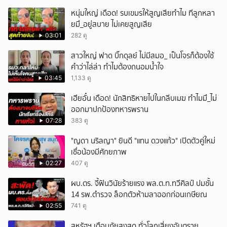
หนุ่มใหญ่ เดือด! รบเขมรให้สูญเสียทำไม ทีลูกหลา
ยมึ_อยู่สบาย ไม่เคยสูญเสีย
03:01
282 ดู
สาวใหญ่ ฟาด บิ๊กดุลย์ ไม่มีสมอ_ เป็นโจรก็ต้องใช้
คำว่าไล่ล่า ทำไมต้องถนอมน้ำใจ
03:45
1,133 ดู
เฮียอั๋น เดือด! นักสิทธิหายไปในกลีบเมฆ ทำไมมึ_ไม่
ออกมาปกป้องทหารพราน
07:28
383 ดู
"ญดา นริลญา" ยินดี "แทน ดวงแก้ว" เปิดตัวคู่ใหม่
เชื่อน้องมีศักยภาพ
02:27
407 ดู
ผบ.ตร. จี้ฟันวินัยร้ายแรง พล.ต.ท.ทวีศิลป์ ปมชั้น
14 รพ.ตำรวจ ล็อกตัวห้ามลาออกก่อนเกษียณ
02:55
741 ดู
สหรัฐฯ เตือนภัยสูงสุด ทั่วโลกเสี่ยงอันตราย