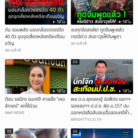
วิดีโอ
วิดีโอ
กัน จอมพลัง มอบกล้องวงจรปิด
จบทุกข้อสงสัย! ทูตจีนพูดแล้ว
40 ตัว อุดจุดเสี่ยงหลังคดีสะเทือน
กรณีข่าว ส่งอาวุธให้กัมพูชา
ขวัญ
สยามนิวส์
สยามนิวส์
03
04
วิดีโอ
วิดีโอ
ต้อม รชนีกร ชนะคดี! ศาลสั่ง "เลอ
พล.ต.อ.สุรเชชษฐ์ จ่อฟ้อง เลขาฯ-
ลักษณ์" ชดใช้อ่วม
รองเลขาฯ ป.ป.ช. ผิด ม.157 ปม
ออกหนังสือสับสนเอื้อสอบคดีซ้ำ
WeR NEWS
ซ้อน
BRIGHTTV.CO.TH
05
06