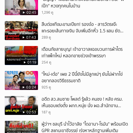
เป๊ก" หวงทุกคนในบ้าน
02:45
1,296 ดู
สืบต่อแก๊งมะขามเปียก! รองจ๋อ - สารวัตรแจ๊ะ
แกะรอยเส้นทางเงิน จับเพิ่มอีกหิ้ว 1.5 แสน ยัด
สินบน
07:43
289 ดู
เตือนภัยสายบุญ! เจ้าอาวาสแฉขบวนการผ้าไตร
เก่าแพ็กใหม่ หลอกขายช่วงเข้าพรรษา
01:19
254 ดู
"ใหม่-เต๋อ" เผย 2 ปีนี้ยังไม่มีลูกแน่ๆ ยันไม่ฝากไข่
อยากลองวิธีธรรมชาติ
03:24
925 ดู
อดีต สว.สมชาย โพสต์ รู้แล้ว คนชง ! หลัง ครม.
เห็นชอบแต่งตั้ง ผกก.หนุ่ย นั่ง ผอ.สำนักงาน
ป.ย.ป.
02:53
187 ดู
ผู้ว่าฯ ชลบุรี นำไว้อาลัย "ไดอานา-โรมัน" พร้อมเปิด
GPR สแกนเขาชีจรรย์ เร่งหาหลักฐานเพิ่มเติม