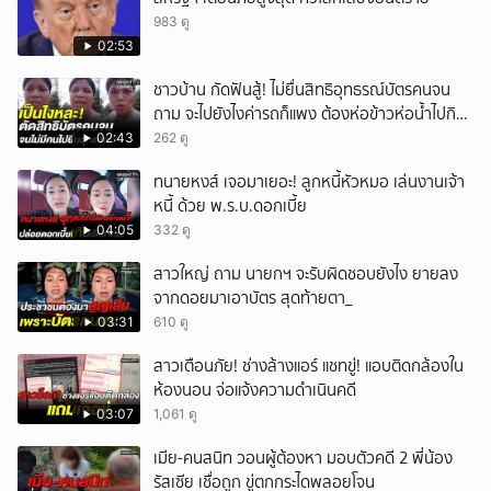
983 ดู
02:53
ชาวบ้าน กัดฟันสู้! ไม่ยื่นสิทธิอุทธรณ์บัตรคนจน
ถาม จะไปยังไงค่ารถก็แพง ต้องห่อข้าวห่อน้ำไปกิน
อีก
02:43
262 ดู
ทนายหงส์ เจอมาเยอะ! ลูกหนี้หัวหมอ เล่นงานเจ้า
หนี้ ด้วย พ.ร.บ.ดอกเบี้ย
04:05
332 ดู
สาวใหญ่ ถาม นายกฯ จะรับผิดชอบยังไง ยายลง
จากดอยมาเอาบัตร สุดท้ายตา_
03:31
610 ดู
สาวเตือนภัย! ช่างล้างแอร์ แชทขู่! แอบติดกล้องใน
ห้องนอน จ่อแจ้งความดำเนินคดี
03:07
1,061 ดู
เมีย-คนสนิท วอนผู้ต้องหา มอบตัวคดี 2 พี่น้อง
รัสเซีย เชื่อถูก ขู่ตกกระไดพลอยโจน