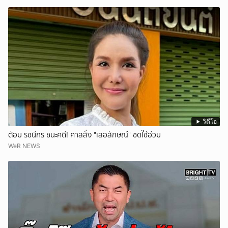
วิดีโอ
ต้อม รชนีกร ชนะคดี! ศาลสั่ง "เลอลักษณ์" ชดใช้อ่วม
WeR NEWS