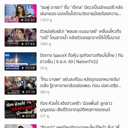
”ชมพู่ อารยา“ ยิ้ม “เจ๊เกล“ มีแววเป็นนักดนตรี หลัง
เล่นกลอง มองเป็นไปตามวัยอายุน้อยร้อยความ
สามารถ
03:30
1,503 ดู
ตัวแม่ขยับแล้ว! "พลอย เฌอมาลย์" เคลื่อนไหวถึง
"เจนี่" โดนสาดน้ำ หลังตัวเองลุกจากโต๊ะได้ไม่นาน!
07:44
1,861 ดู
ปิดทาง SpaceX ถือหุ้น ธุจกิจดาวเทียมในไทย | ทัน
ข่าวเย็น | 6 ส.ค. 69 | NationTV22
02:08
39 ดู
“โทน บางแค” ขยับสะเทือน หลังถูกออกหมายจับ!
ตะลึง รู้ราคาขายกล้องส่องพระ ก่อน ปอศ.เตรียม
บุกรวบ?
07:19
260 ดู
ก้อง ห้วยไร่ แจ้งข่าวเศร้า 'น้องพั้นช์' ลูกสาว
บุญธรรม เสียชีวิตจากอุบัติเหตุทางรถยนต์
01:22
227 ดู
"ธัญญ่า" เผยมีคนทักจะเจอคนใหม่ปีหน้า ลั่น! "พี่