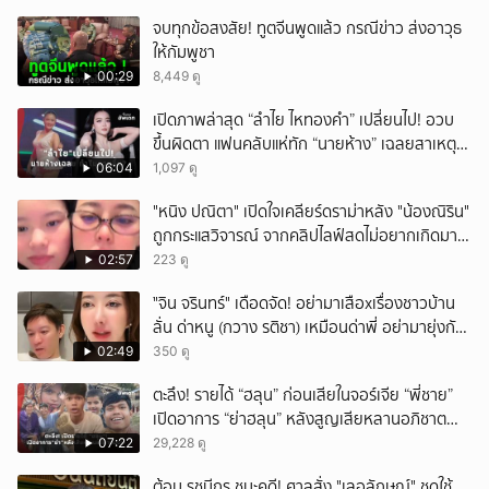
จบทุกข้อสงสัย! ทูตจีนพูดแล้ว กรณีข่าว ส่งอาวุธ
ให้กัมพูชา
00:29
8,449 ดู
เปิดภาพล่าสุด “ลำไย ไหทองคำ” เปลี่ยนไป! อวบ
ขึ้นผิดตา แฟนคลับแห่ทัก “นายห้าง” เฉลยสาเหตุ
ชัด!
06:04
1,097 ดู
"หนิง ปณิตา" เปิดใจเคลียร์ดราม่าหลัง "น้องณิริน"
ถูกกระแสวิจารณ์ จากคลิปไลฟ์สดไม่อยากเกิดมา
หน้าเหมือนพ่อ
02:57
223 ดู
ั่"จิน จรินทร์" เดือดจัด! อย่ามาเสือxเรื่องชาวบ้าน
ลั่น ด่าหนู (กวาง รติชา) เหมือนด่าพี่ อย่ามายุ่งกับ
คนของผม จบ!!!
02:49
350 ดู
ตะลึง! รายได้ “ฮลุน” ก่อนเสียในจอร์เจีย “พี่ชาย”
เปิดอาการ “ย่าฮลุน” หลังสูญเสียหลานอภิชาต
บุตร!
07:22
29,228 ดู
ต้อม รชนีกร ชนะคดี! ศาลสั่ง "เลอลักษณ์" ชดใช้