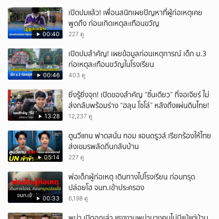
เปิดปมแล้ว! เพื่อนสนิทเผยปัญหาที่ผู้ก่อเหตุเคย
พูดถึง ก่อนเกิดเหตุสะเทือนขวัญ
00:40
227 ดู
เปิดปมสำคัญ! เผยข้อมูลก่อนเหตุการณ์ เด็ก ม.3
ก่อเหตุสะเทือนขวัญในโรงเรียน
00:46
403 ดู
ยิ่งรู้ยิ่งจุก! เปิดของสำคัญ “ชิ้นเดียว” ที่จอเจียร์ ไม่
ส่งกลับพร้อมร่าง “ฮลุน โซโล่” หลังถึงแผ่นดินไทย!
13:28
12,237 ดู
ตูนวีแกน ฟาดสนั่น ทอม แอนดรูวส์ เรียกร้องให้ไทย
ส่งเขมรพลัดถิ่นกลับบ้าน
05:14
227 ดู
พ่อเด็กผู้ก่อเหตุ เดินทางไปโรงเรียน ก่อนทรุด
ปล่อยโฮ จนท.เข้าประครอง
00:33
6,198 ดู
พม่า เปิดอกเล่า แรงงานพม่าบางคนไม่มีแม้แต่บ้าน