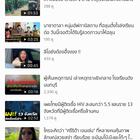
288 ดู
01:33
นาซาตาลา หนุ่มอัฟกานิสถาน ที่ฮลุนตั้งใจส่งเรียน
ต่อ วันนี้เจอตัวได้รับรู้สวดภาวนาให้ฮลุน
03:25
195 ดู
ลีโอยังต้องอึ้งงงง !!
455 ดู
00:45
ผู้เห็นเหตุการณ์ เล่าเหตุกราxยิxกลาง โรงเรียนดัง
นนทบุรี
00:16
2,390 ดู
เผยไทยมีผู้ติดเชื้อ HIV สะสมกว่า 5.5 แสนราย 13
จังหวัดที่มีผู้ติดเชื้อครึ่งล้านคน
02:52
1,376 ดู
ใครจะคิดว่า "ศรีริต้า เจนเซ่น" ที่หลายคนคุ้นภาพ
ลักษณ์สวยสง่า เรียบร้อย จะมีมุมโบ๊ะบ๊ะและโก๊ะๆ ให้