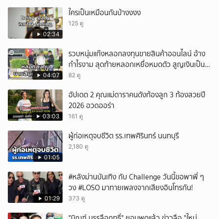
ใครเป็นเหมือนกันบ้างงงง
125 ดู
02:34
รวบหนุ่มแก๊งหลอกลงทุนขายสินค้าออนไลน์ อ้าง
กำไรงาม สุดท้ายหลอกเหยื่อหมดตัว สูญเงินเป็น
แสนบาท ยังให้การปฏิเสธ
04:07
82 ดู
อัปเดต 2 คุณแม่ดาราคนดังท้องลูก 3 ท้องสวยปี
2026 อวดออร่า
03:03
161 ดู
ผู้ก่อเหตุจบชีวิต รร.เทพศิรินทร์ นนทบุรี
2,180 ดู
01:05
#หลังม่านบันเทิง กับ Challenge วันนี้ขอพาพี่ ๆ
วง #LOSO มาทายเพลงจากเสียงอินโทรกัน!
01:29
373 ดู
"บิณฑ์ บรรลือฤทธิ์" ยอมพูดแล้ว ข่าวลือ "ใหม่