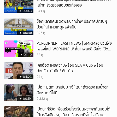
หน้าที่เร่งตรวจสอบข้อเท็จจริง
00:43
841 ดู
ช็อกหลายคน! วัดพระบาทน้ำพุ ประกาศปิดรับผู้
ป่วยใหม่ เผยเหตุผลจำเป็น
00:48
326 ดู
POPCORNER FLASH NEWS | #MicMac ชวนฟัง
เพลงใหม่ 'WORKING U' ลั่น! เพลงดี ฮีลใจ เปิด
ฟังได้ทุกสถานการณ์
01:10
82 ดู
โค้ชอ๊อต เผยความพร้อม SEA V Cup พร้อม
ต้อนรับ "บุ๋มบิ๋ม" คัมแบ็ก
04:23
94 ดู
เมื่อ "แม่ตั๊ก" มาเยี่ยม "เจ๊ใหญ่" ถึงเตียง แม้น้ำตา
สักหยด ก็ไม่มี
00:54
2,322 ดู
เปิดนาทีชีวิต เพื่อนร่วมโรงเรียนผวาพากันมอบใต้
โต๊ะ หลังเกิดเหตุ เด็ก ม.3 กราดยิvในโรงเรียน