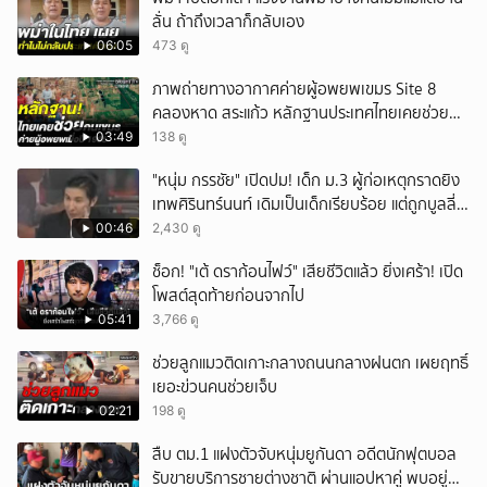
ลั่น ถ้าถึงเวลาก็กลับเอง
06:05
473 ดู
ภาพถ่ายทางอากาศค่ายผู้อพยพเขมร Site 8
คลองหาด สระแก้ว หลักฐานประเทศไทยเคยช่วยคน
เขมร
03:49
138 ดู
"หนุ่ม กรรชัย" เปิดปม! เด็ก ม.3 ผู้ก่อเหตุกราดยิง
เทพศิรินทร์นนท์ เดิมเป็นเด็กเรียบร้อย แต่ถูกบูลลี่
หนัก คาดแรงกดดันสะสมกลายเป็นแรงแค้น จนก่อ
00:46
2,430 ดู
เหตุสลด
ช็อก! "เต้ ดราก้อนไฟว์" เสียชีวิตแล้ว ยิ่งเศร้า! เปิด
โพสต์สุดท้ายก่อนจากไป
05:41
3,766 ดู
ช่วยลูกแมวติดเกาะกลางถนนกลางฝนตก เผยฤทธิ์
เยอะข่วนคนช่วยเจ็บ
02:21
198 ดู
สืบ ตม.1 แฝงตัวจับหนุ่มยูกันดา อดีตนักฟุตบอล
รับขายบริการชายต่างชาติ ผ่านแอปหาคู่ พบอยู่