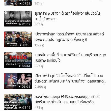
เกินกำหนดอนุญาต
01:22
261 ดู
สุดเศร้า! พบร่าง "เต้ ดราก้อนไฟว์" เสียชีวิตใน
แม่น้ำเจ้าพระยา
01:09
807 ดู
เปิดภาพล่าสุด “ตชด.นำทัพ” ยิ่งน่าสลด! หลังคดี
เงียบ ก่อนปรากฎตัวล่าสุด ยิ่งหดหู่?!
13:18
1,177 ดู
'ยศชนัน ลงพื้นที่ รร.เทพศิรินทร์ นนทบุรี วอนหยุด
แชร์ภาพสะเทือนใจ
00:51
325 ดู
เปิดภาพล่าสุด “ลำไย ไหทองคำ” เปลี่ยนไป! อวบ
ขึ้นผิดตา แฟนคลับแห่ทัก “นายห้าง” เฉลยสาเหตุ
ชัด!
06:04
2,300 ดู
กองทัพบก ส่งชุด EMS รพ.พระมงกุฎเกล้า รับ
นักเรียน เหตุโรงเรียน จ.นนทบุรี เร่งผ่าตัด
03:19
478 ดู