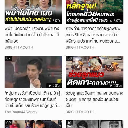
วิดีโอ
วิดีโอ
พม่า เปิดอกเล่า แรงงานพม่าบาง
ภาพถ่ายทางอากาศค่ายผู้อพยพ
คนไม่มีแม้แต่บ้าน ลั่น ถ้าถึงเวลาก็
เขมร Site 8 คลองหาด สระแก้ว
กลับเอง
หลักฐานประเทศไทยเคยช่วยคน
เขมร
BRIGHTTV.CO.TH
BRIGHTTV.CO.TH
07
08
วิดีโอ
วิดีโอ
"หนุ่ม กรรชัย" เปิดปม! เด็ก ม.3 ผู้
ช่วยลูกแมวติดเกาะกลางถนนกลาง
ก่อเหตุกราดยิงเทพศิรินทร์นนท์
ฝนตก เผยฤทธิ์เยอะข่วนคนช่วย
เดิมเป็นเด็กเรียบร้อย แต่ถูกบูลลี่
เจ็บ
หนัก คาดแรงกดดันสะสมกลายเป็น
The Room44 Variety
BRIGHTTV.CO.TH
แรงแค้น จนก่อเหตุสลด
09
10