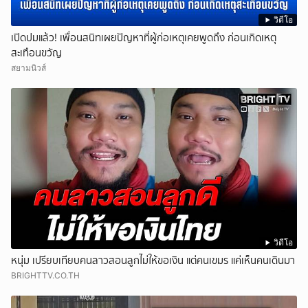
วิดีโอ
เปิดปมแล้ว! เพื่อนสนิทเผยปัญหาที่ผู้ก่อเหตุเคยพูดถึง ก่อนเกิดเหตุ
สะเทือนขวัญ
สยามนิวส์
วิดีโอ
หนุ่ม เปรียบเทียบคนลาวสอนลูกไม่ให้ขอเงิน แต่คนเขมร แค่เห็นคนเดินมา
BRIGHTTV.CO.TH