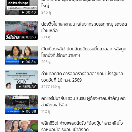
ใหญ่
00:40
245 ดู
น้องวิ่งไปกลางถนน หล่นจากรถบรรทุกหมู รถจอด
ช่วยเหลือ
03:53
271 ดู
เปิดเบื้องหลัง! ปมปลัดยุติธรรมยื่นลาออก หลังถูก
โยกนั่งที่ปรึกษานายกฯ
00:34
295 ดู
ถ่ายทอดสด การออกรางวัลสลากกินแบ่งรัฐบาล
งวดวันที่ 16 ก.ค. 2569
REPLAY
2,177,569 ดู
คดีแอร์มีนาคืบ! รวบ รินริน ผู้ต้องหาคนสำคัญ คดี
ลำเลียงเฮโรอีน
00:38
112 ดู
พลิกชีวิต! ค่ายเพลงดังรับ "น้องปุ้ย" สาวคลิปไว
รัลหมอนโดเรมอน เข้าสังกัด