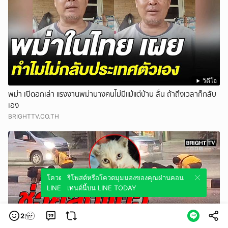
วิดีโอ
พม่า เปิดอกเล่า แรงงานพม่าบางคนไม่มีแม้แต่บ้าน ลั่น ถ้าถึงเวลาก็กลับ
เอง
BRIGHTTV.CO.TH
โควตมุมมองของคุณผ่านคอนเทนต์นี้บน
รีโพสต์หรือโควตมุมมองของคุณผ่านคอน
LINE TODAY
เทนต์นี้บน LINE TODAY
2