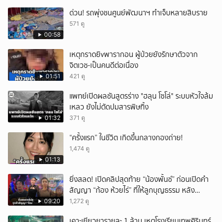
ด่วน! รถพุ่งชนศูนย์พัฒนาฯ ทำเจ็บหลายสิบราย
571 ดู
00:58
เหตุกราดยิvพารากอน ผู้ป่วยยังรักษาตัวจาก
จิตเวช-เป็นคนดีต่อเนื่อง
01:51
421 ดู
แพทย์เปิดผลชันสูตรร่าง "ฮลุน โซโล่" ระบบหัวใจล้ม
เหลว ยังไม่ตัดปมสารพิษทิ้ง
01:32
371 ดู
“ครั้งแรก” ในชีวิต เกิดขึ้นกลางกองถ่าย!
1,474 ดู
01:13
ยิ่งสลด! เปิดคลิปสุดท้าย “น้องพั้นช์” ก่อนเปิดคำ
สัญญา “ก้อง ห้วยไร่” ที่ให้ลูกบุญธรรม หลัง
ลาโลก!
09:20
1,272 ดู
เคาะเยียวยารายละ 1 ล้าน เหตุโรงเรียนเทพศิรินทร์