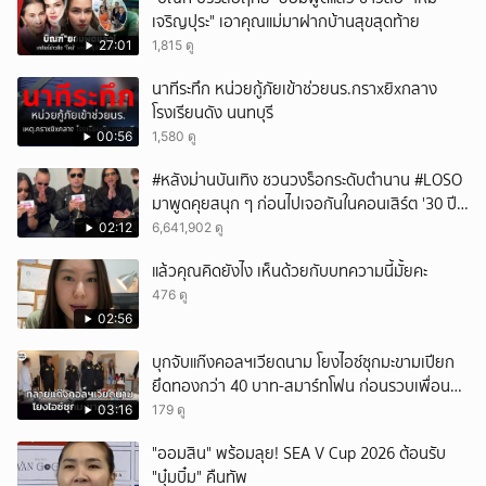
เจริญปุระ" เอาคุณแม่มาฝากบ้านสุขสุดท้าย
ยกเลิก
27:01
1,815 ดู
นาทีระทึก หน่วยกู้ภัยเข้าช่วยนร.กราxยิxกลาง
โรงเรียนดัง นนทบุรี
00:56
1,580 ดู
#หลังม่านบันเทิง ชวนวงร็อกระดับตำนาน #LOSO
มาพูดคุยสนุก ๆ ก่อนไปเจอกันในคอนเสิร์ต '30 ปี
LOSO นานเท่าไรก็รอ'
02:12
6,641,902 ดู
แล้วคุณคิดยังไง เห็นด้วยกับบทความนี้มั้ยคะ
476 ดู
02:56
บุกจับแก๊งคอลฯเวียดนาม โยงไอซ์ซุกมะขามเปียก
ยึดทองกว่า 40 บาท-สมาร์ทโฟน ก่อนรวบเพื่อน
ร่วมทีมหอบเงิน 1.5 แสนติดสินบนคาโรงพัก
03:16
179 ดู
"ออมสิน" พร้อมลุย! SEA V Cup 2026 ต้อนรับ
"บุ๋มบิ๋ม" คืนทัพ