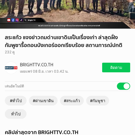
สระแก้ว แจงข่าวถมด่านเขาดินเป็นเรื่องเก่า ล่าสุดฝั่ง
กัมพูชารื้อถอนบังเกอร์ออกเรียบร้อย สถานการณ์ปกติ
232 ดู
BRIGHTTV.CO.TH
ติดตาม
เผยแพร่ 08 มิ.ย. เวลา 03.42 น.
เล่นอัตโนมัติ
#ทั่วไป
#ด่านเขาดิน
#สระแก้ว
#กัมพูชา
ทั่วไป
คลิปล่าสุดจาก BRIGHTTV.CO.TH