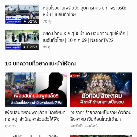
หนุ่มโรงงานเพลียจัด วูบคารถกระบะทำจราจรติด
หนึบ | เนชั่นทั่วไทย
02:56
70 ดู
ตชด.นำทีม K-9 สุนัขบำบัด มอบความสุขให้เด็ก |
เนชั่นทั่วไทย | 10 ก.ค.69 | NationTV22
02:53
89 ดู
10 บทความที่อยากแนะนำให้คุณ
เพื่อนสนิทยอมพูดแล้ว!! นักเรียนที่
"4 ราศี" ร้ายกลายเป็นรวย ตัวท็อป
ก่อเหตุ เล่าปัญหาส่วนตัวให้ฟัง
สิงหาคม เงินก้อนใหญ่เข้ามา
มุมข่าว
คมชัดลึกออนไลน์