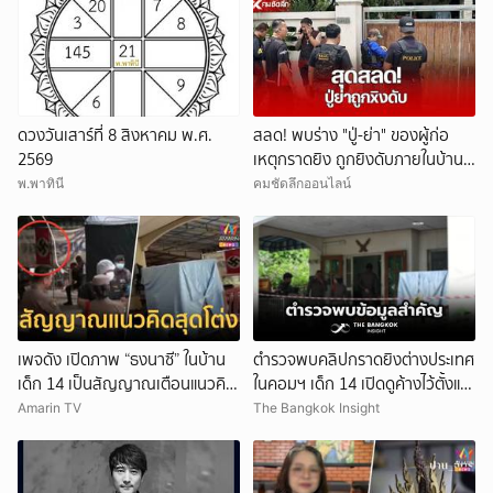
ดวงวันเสาร์ที่ 8 สิงหาคม พ.ศ.
สลด! พบร่าง "ปู่-ย่า" ของผู้ก่อ
2569
เหตุกราดยิง ถูกยิงดับภายในบ้าน
พัก
พ.พาทินี
คมชัดลึกออนไลน์
เพจดัง เปิดภาพ “ธงนาซี” ในบ้าน
ตำรวจพบคลิปกราดยิงต่างประเทศ
เด็ก 14 เป็นสัญญาณเตือนแนวคิด
ในคอมฯ เด็ก 14 เปิดดูค้างไว้ตั้งแต่
สุดโต่ง
วันที่ 30 ก.ค.
Amarin TV
The Bangkok Insight