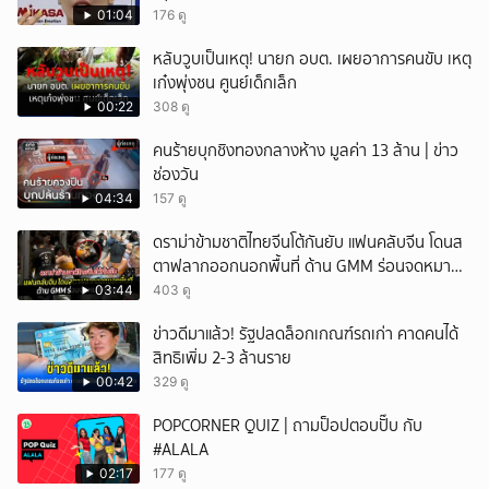
01:04
176 ดู
หลับวูบเป็นเหตุ! นายก อบต. เผยอาการคนขับ เหตุ
เก๋งพุ่งชน ศูนย์เด็กเล็ก
00:22
308 ดู
คนร้ายบุกชิงทองกลางห้าง มูลค่า 13 ล้าน | ข่าว
ช่องวัน
04:34
157 ดู
ดราม่าข้ามชาติไทยจีนโต้กันยับ แฟนคลับจีน โดนส
ตาฟลากออกนอกพื้นที่ ด้าน GMM ร่อนจดหมาย
แถลง
03:44
403 ดู
ข่าวดีมาแล้ว! รัฐปลดล็อกเกณฑ์รถเก่า คาดคนได้
สิทธิเพิ่ม 2-3 ล้านราย
00:42
329 ดู
POPCORNER QUIZ | ถามป็อปตอบปั๊บ กับ
#ALALA
02:17
177 ดู