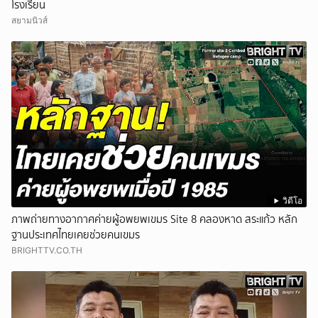
โรงเรียน
สยามนิวส์
วิดีโอ
ภาพถ่ายทางอากาศค่ายผู้อพยพเขมร Site 8 คลองหาด สระแก้ว หลัก
ฐานประเทศไทยเคยช่วยคนเขมร
BRIGHTTV.CO.TH