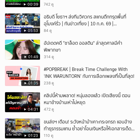
00:39
742 ดู
อธิบดี โยธาฯ ส่งทีมวิศวกร สแกนตึกทรุดพื้นที่
อุโมงค์รั่ว | ทันข่าวเที่ยง | 10 ก.ค. 69 |
NationTV22
05:53
84 ดู
อัปเดตคดี "ชาล็อต ออสติน" ล่าสุดศาลมีคำ
พิพากษา
01:49
314 ดู
#POPBREAK | Break Time Challenge With
‘INK WARUNTORN’ กับการเลือกเพลงที่เป็นที่สุด!
01:35
238 ดู
คลิปนี้ห้ามพลาด! หนุ่มลองแล้ว เปิดเสียงนี้ ตอน
หมาข้างบ้านเห่าไม่หยุด
04:31
472 ดู
ขนส่งฯ เตือน! ระวังหน้าม้าเคาะกระจกรถ แอบอ้าง
ทำธุรกรรมแทน ย้ำอย่าโอนเงินหรือให้เอกสารเด็ด
ขาด
01:23
110 ดู