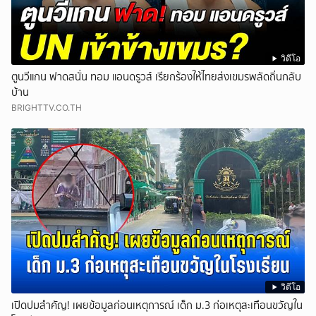
วิดีโอ
ตูนวีแกน ฟาดสนั่น ทอม แอนดรูวส์ เรียกร้องให้ไทยส่งเขมรพลัดถิ่นกลับ
บ้าน
BRIGHTTV.CO.TH
วิดีโอ
เปิดปมสำคัญ! เผยข้อมูลก่อนเหตุการณ์ เด็ก ม.3 ก่อเหตุสะเทือนขวัญใน