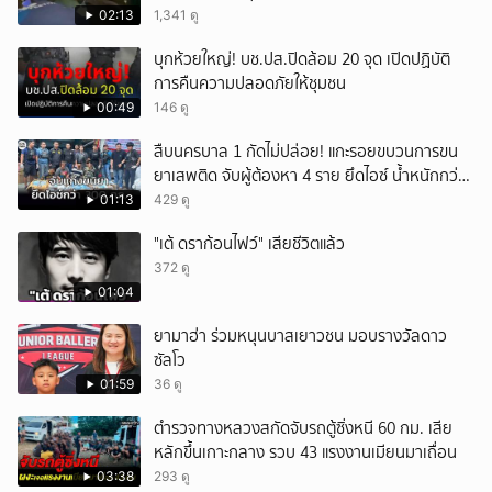
เทพศิรินทร์นนท์ แบบไม่เลือกหน้า เสียงปืนดังสนั่น
02:13
1,341 ดู
หวั่นไหว
บุกห้วยใหญ่! บช.ปส.ปิดล้อม 20 จุด เปิดปฏิบัติ
การคืนความปลอดภัยให้ชุมชน
00:49
146 ดู
สืบนครบาล 1 กัดไม่ปล่อย! แกะรอยขบวนการขน
ยาเสพติด จับผู้ต้องหา 4 ราย ยึดไอซ์ น้ำหนักกว่า
300 กก. ก่อนเข้ากลางกรุง
01:13
429 ดู
"เต้ ดราก้อนไฟว์" เสียชีวิตแล้ว
372 ดู
01:04
ยามาฮ่า ร่วมหนุนบาสเยาวชน มอบรางวัลดาว
ซัลโว
01:59
36 ดู
ตำรวจทางหลวงสกัดจับรถตู้ซิ่งหนี 60 กม. เสีย
หลักขึ้นเกาะกลาง รวบ 43 แรงงานเมียนมาเถื่อน
03:38
293 ดู