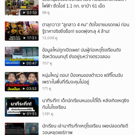
ไฟฟ้า ยึดไอซ์ 1.1 กก. ยาบ้า 61 เม็ด
03:59
99 ดู
ตาลุกวาว! "ลูกสาว 4 คน" ตัดใจขายมรดกแม่ ก่อน
รู้ราคาจริงยิ่งช็อก! ยอดพุ่งทะลุ 4 ล้าน!
17:33
13,006 ดู
ข้อมูลใหม่ถูกเปิดเผย! ปมผู้ก่อเหตุโรงเรียนดัง
จังหวัดนนทบุรี ยังอยู่ระหว่างตรวจสอบ
00:47
707 ดู
หนุ่มใหญ่ ตอบ! ป๋องคนของตำรวจ แต่ที่โดนจับ
เพราะในพื้นที่เริ่มจะคุมไม่อยู่
03:53
171 ดู
นาทีระทึก! เด็กนักเรียนหมอบใต้โต๊ะ หลังเกิดเหตุยิง
กันในโรงเรียน
01:33
1,191 ดู
นักเรียน เล่านาทีระทึกเหตุโรงเรียน เผยปลอดภัยดี
วอนหยุดแชร์ภาพ