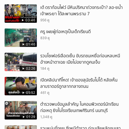
เต้ ดราก้อนไฟว์ มีหินปริศนาถ่วงกระเป๋า? ลอ-ยน้ำ
เจ้าพระยา ใต้สะพานพระราม 7
03:46
956 ดู
ครู เผยผู้ก่อเหตุเป็นเด็กเรียนดี
839 ดู
01:46
รวบโชเฟอร์เลือดเย็น ขับรถชนเหยื่อก่อนหลบหนี
อ้างหน้าตาเฉย เมียไม่อยากดูคนเจ็บ
02:26
184 ดู
เปิดคลิปนาทีโหด! เจ้าของสุนัขรับไม่ได้ หลังเห็น
ลาบราดอร์ถูกลากกลางถนน
05:52
461 ดู
ตำรวจพบข้อมูลสำคัญ ในคอมพิวเตอร์นักเรียน
ก่อเหตุ ยิงในโรงเรียนเทพศิรินทร์ นนทบุรี
01:29
1,348 ดู
รวบหนุ่มขี่จยย.ซิ่งหนีตำรวจ ก่อนเสียหลักชนเสา