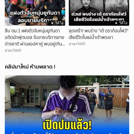
วิดีโอ
วิดีโอ
สืบ ตม.1 แฝงตัวจับหนุ่มยูกันดา
สุดเศร้า! พบร่าง "เต้ ดราก้อนไฟว์"
อดีตนักฟุตบอล รับขายบริการชาย
เสียชีวิตในแม่น้ำเจ้าพระยา
ต่างชาติ ผ่านแอปหาคู่ พบอยู่เกิน
สวพ.FM91
กำหนดอนุญาต
สวพ.FM91
คลิปมาใหม่ ห้ามพลาด !