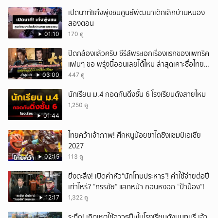
เปิดนาที!เก๋งพุ่งชนศูนย์พัฒนาเด็กเล็กบ้านหนอง
สองตอน
01:10
170 ดู
ปิดกล้องแล้วครับ ซีรีส์พระเอกเรื่องแรกของแพทริค
แฟนๆ ขอ พรุ่งนี้ออนเลยได้ไหม ล่าสุดเคาะชื่อไทย
แล้ว
03:00
447 ดู
นักเรียน ม.4 กอดกันดิ่งชั้น 6 โรงเรียนดังสายไหม
1,250 ดู
01:44
ไทยคว้าเจ้าภาพ! ศึกหนูน้อยขาไถชิงแชมป์เอเชีย
2027
02:15
113 ดู
ยิ่งตะลึง! เปิดค่าหัว“นักโทษประหาร”! ค่าใช้จ่ายต่อปี
เท่าไหร่? “กรรชัย” แสกหน้า ถอนหงอก “ป้าป๋อง”!
12:17
1,322 ดู
ระทึก! เกิดเหตุใช้อาวุธปืuในโรงเรียนดังนนทบุรี เจ้า