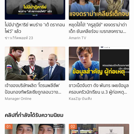
ไม่มีปาฏิหาริย์ พบร่าง “เต้ ดรากอน
หยุดใส่ไข่! "ครูสุนีย์" แจงดราม่าด่า
ไฟว์” แล้ว
เด็ก ยันเคลียร์จบ เบรกสงคราม
Gen
ข่าวเวิร์คพอยท์ 23
Amarin TV
เจ้าของบริษัทผลิต 'โดรนพลีชีพ'
ชาวเน็ตจับตา ดัง พันกร เผยข้อมูล
ป้อนกองทัพรัสเซียถูกลอบวาง
ครอบครัวนักเรียน ม.3 ผู้ก่อเหตุ
'คาร์บอมบ์' บาดเจ็บ-คนขับรถเสีย
และที่มาอาวุธ
Manager Online
KaaZip บันเทิง
ชีวิต
คลิปที่กำลังได้รับความนิยม
01
02