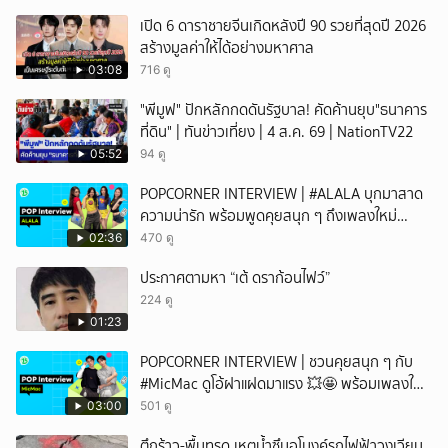
เปิด 6 ดาราชายจีนเกิดหลังปี 90 รวยที่สุดปี 2026
สร้างมูลค่าให้ได้อย่างมหาศาล
03:08
716 ดู
"พีมูฟ" ปักหลักกดดันรัฐบาล! คัดค้านยุบ"ธนาคาร
ที่ดิน" | ทันข่าวเที่ยง | 4 ส.ค. 69 | NationTV22
05:52
94 ดู
POPCORNER INTERVIEW | #ALALA บุกมาสาด
ความน่ารัก พร้อมพูดคุยสนุก ๆ ถึงเพลงใหม่
'ON&OFF'
02:36
470 ดู
ประกาศตามหา “เต้ ดราก้อนไฟว์”
224 ดู
01:23
POPCORNER INTERVIEW | ชวนคุยสนุก ๆ กับ
#MicMac ดูโอ้ฝาแฝดมาแรง 💥🤩 พร้อมเพลงใหม่
สุดเพราะ 'WORKING U' ✨
03:00
501 ดู
ตึกร้าว-พื้นทรุด เหตุน้ำซึมอุโมงค์รถไฟฟ้าวงเวียน