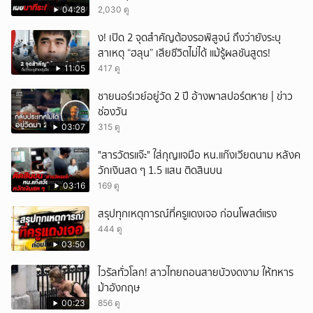
04:28
2,030 ดู
ึ้ง! เปิด 2 จุดสำคัญต้องรอพิสูจน์ ถึงว่ายังระบุ
สาเหตุ “ฮลุน” เสียชีวิตไม่ได้ แม้รู้ผลชันสูตร!
11:05
417 ดู
ชายนอร์เวย์อยู่วัด 2 ปี อ้างพาสปอร์ตหาย | ข่าว
ช่องวัน
03:07
315 ดู
"สารวัตรแจ๊ะ" ใส่กุญแจมือ หน.แก๊งเวียดนาม หลังค
วักเงินสด ๆ 1.5 แสน ติดสินบน
03:16
169 ดู
สรุปทุกเหตุการณ์ที่ครูแดงเจอ ก่อนโพสต์แรง
444 ดู
03:50
ไวรัลทั่วโลก! สาวไทยถอนสายบัวงดงาม ให้ทหาร
ม้าอังกฤษ
00:23
856 ดู