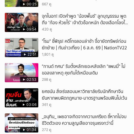
ได้อมยิ้มเหมือนกัน งานนี้ทำเอาแฟนๆ ทั้งเอ็นดูทั้ง
00:25
667 ดู
หัวเราะ
จุกในอก! เปิดคำพูด “น้องพั๊นซ์” ลูกบุญธรรม พูด
ถึง “ก้อง ห้วยไร่” เจ้าตัวช็อกหนัก ต้องเลือกโลงให้
ลูก!
09:54
420 ดู
"โรม" ชี้พิรุธ! คดีโกงสอบล่าช้า จี้อายัดทรัพย์ก่อน
ยักย้าย | ทันข่าวเที่ยง | 6 ส.ค. 69 | NationTV22
22:51
1,801 ดู
"กานต์ ทศน" รับตั้งหลักเยอะหลังเลิก "แพมมี่" ไม่
ขอลงสาเหตุ คุยกันได้เหมือนเดิม
02:53
298 ดู
ยศชนัน สั่งเร่งสอบมหาวิทยาลัยรับนักศึกษาจีน
ยันหากพบผิดกฎหมาย-มาตรฐานพร้อมฟันไม่เว้น
03:06
361 ดู
_อนุทิน_ เผยอาจเกิดจากความเครียด ชี้หากไม่จบ
ชีวิตตัวเอง ความสูญเสียอาจรุนแรงกว่านี้
01:34
272 ดู