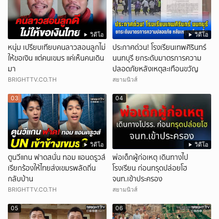
วิดีโอ
วิดีโอ
หนุ่ม เปรียบเทียบคนลาวสอนลูกไม่
ประกาศด่วน! โรงเรียนเทพศิรินทร์
ให้ขอเงิน แต่คนเขมร แค่เห็นคนเดิน
นนทบุรี ยกระดับมาตรการความ
มา
ปลอดภัยหลังเหตุสะเทือนขวัญ
BRIGHTTV.CO.TH
สยามนิวส์
03
04
วิดีโอ
วิดีโอ
ตูนวีแกน ฟาดสนั่น ทอม แอนดรูวส์
พ่อเด็กผู้ก่อเหตุ เดินทางไป
เรียกร้องให้ไทยส่งเขมรพลัดถิ่น
โรงเรียน ก่อนทรุดปล่อยโฮ
กลับบ้าน
จนท.เข้าประครอง
BRIGHTTV.CO.TH
สยามนิวส์
05
06