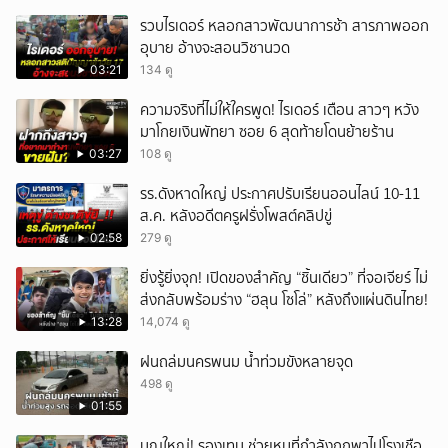
รวบไรเดอร์ หลอกสาวพัฒนาการช้า สารภาพออก
อุบาย อ้างจะสอนวิชานวด
03:21
134 ดู
ความจริงที่ไม่ให้ใครพูด! ไรเดอร์ เตือน สาวๆ หวัง
มาโกยเงินพัทยา ซอย 6 สุดท้ายโดนย้ายร้าน
03:27
108 ดู
รร.ดังหาดใหญ่ ประกาศปรับเรียนออนไลน์ 10-11
ส.ค. หลังอดีตครูฝรั่งโพสต์คลิปขู่
02:58
279 ดู
ยิ่งรู้ยิ่งจุก! เปิดของสำคัญ “ชิ้นเดียว” ที่จอเจียร์ ไม่
ส่งกลับพร้อมร่าง “ฮลุน โซโล่” หลังถึงแผ่นดินไทย!
13:28
14,074 ดู
ฝนถล่มนครพนม น้ำท่วมขังหลายจุด
498 ดู
01:55
บุญใหญ่! รองเทน ช่วยหมูที่กำลังถูกพาไปโรงเชือ_