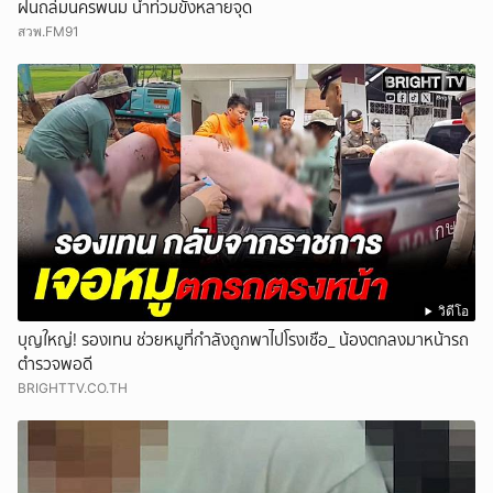
ฝนถล่มนครพนม น้ำท่วมขังหลายจุด
สวพ.FM91
วิดีโอ
บุญใหญ่! รองเทน ช่วยหมูที่กำลังถูกพาไปโรงเชือ_ น้องตกลงมาหน้ารถ
ตำรวจพอดี
BRIGHTTV.CO.TH