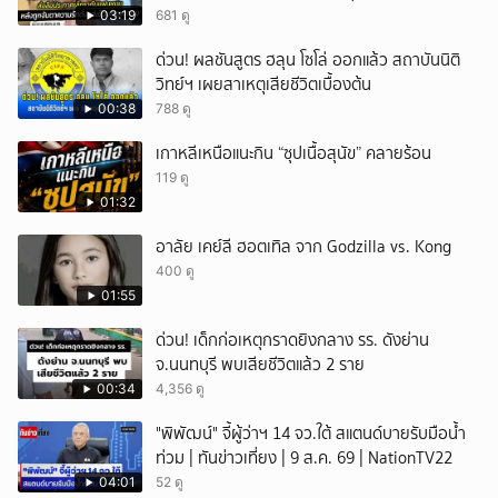
03:19
681 ดู
ด่วน! ผลชันสูตร ฮลุน โซโล่ ออกแล้ว สถาบันนิติ
วิทย์ฯ เผยสาเหตุเสียชีวิตเบื้องต้น
00:38
788 ดู
เกาหลีเหนือแนะกิน “ซุปเนื้อสุนัข” คลายร้อน
119 ดู
01:32
อาลัย เคย์ลี ฮอตเทิล จาก Godzilla vs. Kong
400 ดู
01:55
ด่วน! เด็กก่อเหตุกราดยิงกลาง รร. ดังย่าน
จ.นนทบุรี พบเสียชีวิตแล้ว 2 ราย
00:34
4,356 ดู
"พิพัฒน์" จี้ผู้ว่าฯ 14 จว.ใต้ สแตนด์บายรับมือน้ำ
ท่วม | ทันข่าวเที่ยง | 9 ส.ค. 69 | NationTV22
04:01
52 ดู