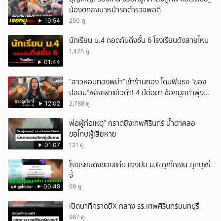
น้องตกลงมาหน้ารถตำรวจพอดี
10:54
250 ดู
นักเรียน ม.4 กอดกันดิ่งชั้น 6 โรงเรียนดังสายไหม
1,475 ดู
01:44
“สาวหอบทองพม่า”เข้าร้านทอง โดนฟันธง “ของ
ปลอม”หลังเผาแล้วดำ! 4 ปีต่อมา ช็อกมูลค่าพุ่ง
มหาศาล!
12:02
2,788 ดู
พ่อผู้ก่อเหตุ” กราดยิงเทพศิรินทร์ น้ำตาคลอ
ขอโทษผู้เสียหาย
01:07
121 ดู
โรงเรียนดังขอนแก่น แจงปม ม.6 ถูกไถเงิน-ถูกบุxรี่
จี้
00:49
69 ดู
เปิดนาทีกราดยิX กลาง รร.เทพศิรินทร์นนทบุรี
987 ดู