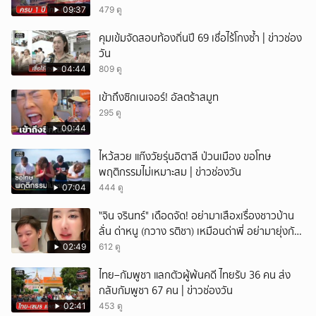
09:37
479 ดู
คุมเข้มจัดสอบท้องถิ่นปี 69 เชื่อไร้โกงซ้ำ | ข่าวช่อง
วัน
04:44
809 ดู
เข้าถึงซิกเนเจอร์! อัลตร้าสมูท
295 ดู
00:44
ไหว้สวย แก๊งวัยรุ่นอิตาลี ป่วนเมือง ขอโทษ
พฤติกรรมไม่เหมาะสม | ข่าวช่องวัน
07:04
444 ดู
ั่"จิน จรินทร์" เดือดจัด! อย่ามาเสือxเรื่องชาวบ้าน
ลั่น ด่าหนู (กวาง รติชา) เหมือนด่าพี่ อย่ามายุ่งกับ
คนของผม จบ!!!
02:49
612 ดู
ไทย–กัมพูชา แลกตัวผู้พ้นคดี ไทยรับ 36 คน ส่ง
กลับกัมพูชา 67 คน | ข่าวช่องวัน
02:41
453 ดู