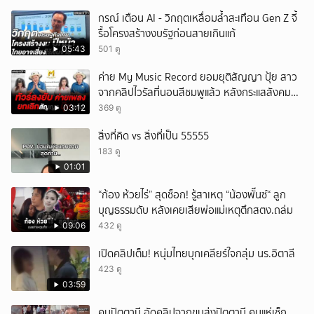
กรณ์ เตือน AI - วิกฤตเหลื่อมล้ำสะเทือน Gen Z จี้
รื้อโครงสร้างงบรัฐก่อนสายเกินแก้
05:43
501 ดู
ค่าย My Music Record ยอมยุติสัญญา ปุ้ย สาว
จากคลิปไวรัลที่นอนสีชมพูแล้ว หลังกระแสสังคม
และคนในวงการวิจารณ์เรื่องความเหมาะสม
03:12
369 ดู
สิ่งที่คิด vs สิ่งที่เป็น 55555
183 ดู
01:01
“ก้อง ห้วยไร่” สุดช็อก! รู้สาเหตุ “น้องพั๊นซ์“ ลูก
บุญธรรมดับ หลังเคยเสียพ่อแม่เหตุตึกสตง.ถล่ม
09:06
432 ดู
เปิดคลิปเต็ม! หนุ่มไทยบุกเคลียร์ใจกลุ่ม นร.อิตาลี
423 ดู
03:59
คนปัตตานี อัดคลิปจากขนส่งปัตตานี คนแห่เช็ก