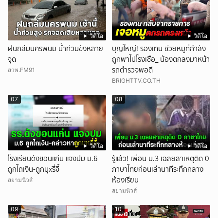
วิดีโอ
วิดีโอ
ฝนถล่มนครพนม น้ำท่วมขังหลาย
บุญใหญ่! รองเทน ช่วยหมูที่กำลัง
จุด
ถูกพาไปโรงเชือ_ น้องตกลงมาหน้า
รถตำรวจพอดี
สวพ.FM91
BRIGHTTV.CO.TH
07
08
วิดีโอ
วิดีโอ
โรงเรียนดังขอนแก่น แจงปม ม.6
รู้แล้ว! เพื่อน ม.3 เฉลยสาเหตุติด 0
ถูกไถเงิน-ถูกบุxรี่จี้
ภาษาไทยก่อนเล่านาทีระทึกกลาง
ห้องเรียน
สยามนิวส์
สยามนิวส์
09
10