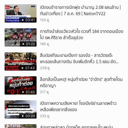
เปิดงบข้าราชการเบิกพุ่ง บำนาญ 2.08 แสนล้าน |
ทันข่าวเที่ยง | 7 ส.ค. 69 | NationTV22
03:41
153 ดู
ภารกิจนำส่งอวัยวะหัวใจ ดวงที่ 184 จากดอนเมือง
ไป รพ.ศิริราช สำเร็จลุล่วง
01:22
180 ดู
สืบต่อแก๊งมะขามเปียก! รองจ๋อ - สารวัตรแจ๊ะ
แกะรอยเส้นทางเงิน จับเพิ่มอีกหิ้ว 1.5 แสน ยัด
สินบน
07:43
339 ดู
ล็อกล้อเป็นเหตุ! หนุ่มท้าต่อย "จ่าจักร" สุดท้ายโดน
คดีอาญา
01:45
217 ดู
เปิดภาพความเสียหาย! โรงเบียร์ย่านลาดพร้าว
เหลือเพียงซากสิ่งของ
00:29
232 ดู
ส่องภาพล่าสุด น้องแม็ค ลูกชายคนโต แหม่ม