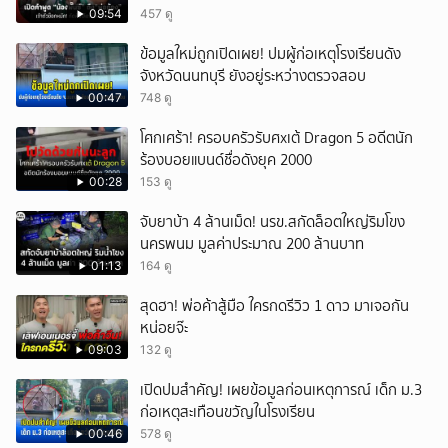
ลูก!
09:54
457 ดู
ข้อมูลใหม่ถูกเปิดเผย! ปมผู้ก่อเหตุโรงเรียนดัง
จังหวัดนนทบุรี ยังอยู่ระหว่างตรวจสอบ
00:47
748 ดู
โศกเศร้า! ครอบครัวรับศxเต้ Dragon 5 อดีตนัก
ร้องบอยแบนด์ชื่อดังยุค 2000
00:28
153 ดู
จับยาบ้า 4 ล้านเม็ด! นรข.สกัดล็อตใหญ่ริมโขง
นครพนม มูลค่าประมาณ 200 ล้านบาท
01:13
164 ดู
สุดฮา! พ่อค้าสู้มือ ใครกดรีวิว 1 ดาว มาเจอกัน
หน่อยจ๊ะ
09:03
132 ดู
เปิดปมสำคัญ! เผยข้อมูลก่อนเหตุการณ์ เด็ก ม.3
ก่อเหตุสะเทือนขวัญในโรงเรียน
00:46
578 ดู