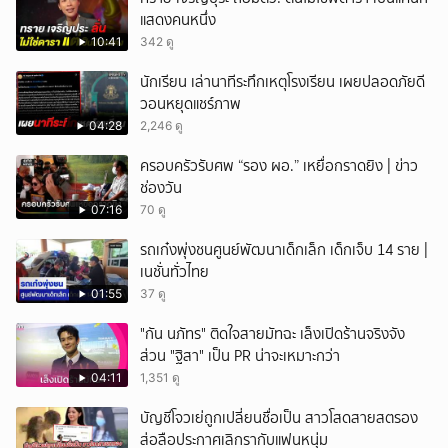
แสดงคนหนึ่ง
10:41
342 ดู
นักเรียน เล่านาทีระทึกเหตุโรงเรียน เผยปลอดภัยดี
วอนหยุดแชร์ภาพ
04:28
2,246 ดู
ครอบครัวรับศพ “รอง ผอ.” เหยื่อกราดยิง | ข่าว
ช่องวัน
07:16
70 ดู
รถเก๋งพุ่งชนศูนย์พัฒนาเด็กเล็ก เด็กเจ็บ 14 ราย |
เนชั่นทั่วไทย
01:55
37 ดู
"กัน นภัทร" ติดใจสายมัทฉะ เล็งเปิดร้านจริงจัง
ส่วน "ฐิสา" เป็น PR น่าจะเหมาะกว่า
04:11
1,351 ดู
บัญชีโจวเย่ถูกเปลี่ยนชื่อเป็น สาวโสดสายสตรอง
ส่อลือประกาศเลิกรากับแฟนหนุ่ม