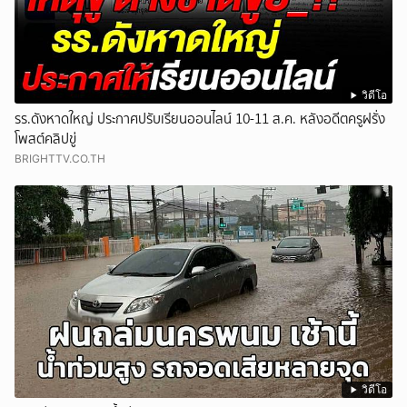
วิดีโอ
รร.ดังหาดใหญ่ ประกาศปรับเรียนออนไลน์ 10-11 ส.ค. หลังอดีตครูฝรั่ง
โพสต์คลิปขู่
BRIGHTTV.CO.TH
วิดีโอ