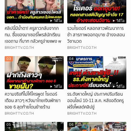
วิดีโอ
วิดีโอ
คลิปนี้มีน้ำตา! ครูสาวกลับจากก
รวบไรเดอร์ หลอกสาวพัฒนาการ
ทม. ซื้อของมาเซอร์ไพรส์นักเรียน
ช้า สารภาพออกอุบาย อ้างจะสอน
เจอถาม กี่บาท กลัวครูจ่ายแพง w
วิชานวด
BRIGHTTV.CO.TH
BRIGHTTV.CO.TH
03
04
วิดีโอ
วิดีโอ
ความจริงที่ไม่ให้ใครพูด! ไรเดอร์
รร.ดังหาดใหญ่ ประกาศปรับเรียน
เตือน สาวๆ หวังมาโกยเงินพัทยา
ออนไลน์ 10-11 ส.ค. หลังอดีตครู
ซอย 6 สุดท้ายโดนย้ายร้าน
ฝรั่งโพสต์คลิปขู่
BRIGHTTV.CO.TH
BRIGHTTV.CO.TH
05
06