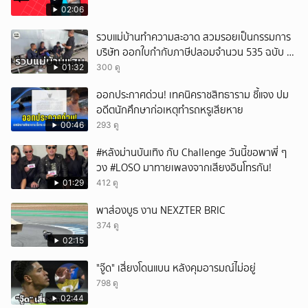
02:06
รวบแม่บ้านทำความสะอาด สวมรอยเป็นกรรมการ
บริษัท ออกใบกำกับภาษีปลอมจำนวน 535 ฉบับ รัฐ
เสียหายกว่า 129 ล้านบาท
01:32
300 ดู
ออกประกาศด่วน! เทคนิคราชสิทธาราม ชี้แจง ปม
อดีตนักศึกษาก่อเหตุทำรถหรูเสียหาย
00:46
293 ดู
#หลังม่านบันเทิง กับ Challenge วันนี้ขอพาพี่ ๆ
วง #LOSO มาทายเพลงจากเสียงอินโทรกัน!
01:29
412 ดู
พาส่องบูธ งาน NEXZTER BRIC
374 ดู
02:15
"จู๊ด" เสี่ยงโดนแบน หลังคุมอารมณ์ไม่อยู่
798 ดู
02:44