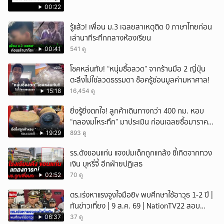
00:22
รู้แล้ว! เพื่อน ม.3 เฉลยสาเหตุติด 0 ภาษาไทยก่อน
เล่านาทีระทึกกลางห้องเรียน
00:41
541 ดู
โชคหล่นทับ! “หนุ่มซื้อลวด” จากร้านมือ 2 ญี่ปุ่น
ตะลึงไม่ใช่ลวดธรรมดา ช็อครู้ซ่อนมูลค่ามหาศาล!
15:18
16,454 ดู
ยิ่งรู้ยิ่งตกใจ! ลูกค้าเดินทางกว่า 400 กม. หอบ
“กลองมโหระทึก” มาประเมิน ก่อนเฉลยซื้อมาราคา
เท่าไหร่?
19:29
893 ดู
รร.ดังขอนแก่น แจงปมเด็กถูกแกล้ง ชี้เกิดจากทวง
เงิน บุหรี่จี้ อีกฝ่ายปฏิเสธ
02:52
70 ดู
ตร.เร่งหาแรงจูงใจมือยิv พบศึกษาใช้อาวุธ 1-2 ปี |
ทันข่าวเที่ยง | 9 ส.ค. 69 | NationTV22 สอบ
พยานแล้ว 17 ปาก เร่งตรวจมือถือและหลักฐานที่
06:37
37 ดู