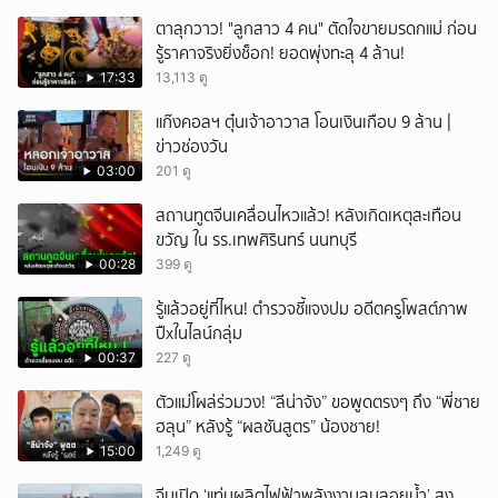
ตาลุกวาว! "ลูกสาว 4 คน" ตัดใจขายมรดกแม่ ก่อน
รู้ราคาจริงยิ่งช็อก! ยอดพุ่งทะลุ 4 ล้าน!
17:33
13,113 ดู
แก๊งคอลฯ ตุ๋นเจ้าอาวาส โอนเงินเกือบ 9 ล้าน |
ข่าวช่องวัน
03:00
201 ดู
สถานทูตจีนเคลื่อนไหวแล้ว! หลังเกิดเหตุสะเทือน
ขวัญ ใน รร.เทพศิรินทร์ นนทบุรี
00:28
399 ดู
รู้แล้วอยู่ที่ไหน! ตำรวจชี้แจงปม อดีตครูโพสต์ภาพ
ปืxในไลน์กลุ่ม
00:37
227 ดู
ตัวแม่โผล่ร่วมวง! “ลีน่าจัง” ขอพูดตรงๆ ถึง “พี่ชาย
ฮลุน” หลังรู้ “ผลชันสูตร” น้องชาย!
15:00
1,249 ดู
จีนเปิด ‘แท่นผลิตไฟฟ้าพลังงานลมลอยน้ำ’ สูง