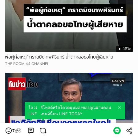
วิดีโอ
พ่อผู้ก่อเหตุ” กราดยิงเทพศิรินทร์ น้ำตาคลอขอโทษผู้เสียหาย
THE ROOM 44 CHANNEL
โควตมุมมองของคุณผ่านคอนเทนต์นี้บน
รีโพสต์หรือโควตมุมมองของคุณผ่านคอน
LINE TODAY
เทนต์นี้บน LINE TODAY
7