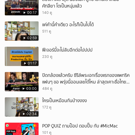
คัทลียา โตเป็นหนุ่มแล้ว
ยกเลิก
00:17
140 ดู
แค่คำนี้คำเดียว อะไรก็เป็นไปได้
511 ดู
02:59
ฟีเจอร์นี้จะไม่ลับอีกต่อไปปปป
230 ดู
01:17
ปิดกล้องแล้วครับ ซีรีส์พระเอกเรื่องแรกของแพทริค
แฟนๆ ขอ พรุ่งนี้ออนเลยได้ไหม ล่าสุดเคาะชื่อไทย
แล้ว
03:00
484 ดู
ใครเป็นเหมือนกันบ้างงงง
172 ดู
02:34
POP QUIZ ถามป็อป ตอบปั๊บ กับ #MicMac
101 ดู