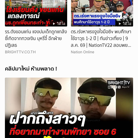
วิดีโอ
วิดีโอ
รร.ดังขอนแก่น แจงปมเด็กถูกแกล้ง
ตร.เร่งหาแรงจูงใจมือยิv พบศึกษา
ชี้เกิดจากทวงเงิน บุหรี่จี้ อีกฝ่าย
ใช้อาวุธ 1-2 ปี | ทันข่าวเที่ยง | 9
ปฏิเสธ
ส.ค. 69 | NationTV22 สอบพยาน
แล้ว 17 ปาก เร่งตรวจมือถือและ
BRIGHTTV.CO.TH
Nation Online
หลักฐานที่เกิดเหตุ พบปัจจัยหลาย
ด้าน ทั้งครอบครัว โรงเรียน เพื่อน
คลิปมาใหม่ ห้ามพลาด !
และสื่อโซเ