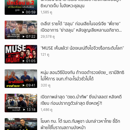
ยิxบาดเจ็บ ในจังหวะชุลมุน
00:59
1,585 ดู
ตะลึง! รายได้ “ฮลุน” ก่อนเสียในจอร์เจีย “พี่ชาย”
เปิดอาการ “ย่าฮลุน” หลังสูญเสียหลานอภิชาต
บุตร!
07:22
29,578 ดู
“MUSE เห็นแล้ว! น้องเนเน่ถึงไอจีวงร็อกระดับโลก”
121 ดู
01:05
หนุ่ม สอนวิธีป้องกัน ถ้าเจอตำรวจยัดย_ เรามีสิทธิ
ไม่ให้การ จนท.ทำอะไรมั่วซั่วไม่ได้
09:41
320 ดู
เปิดภาพล่าสุด “ตชด.นำทัพ” ยิ่งน่าสลด! หลังคดี
เงียบ ก่อนปรากฎตัวล่าสุด ยิ่งหดหู่?!
13:18
1,486 ดู
โฆษก ทบ. โต้ รมต.กัมพูชา ปมกล่าวหาไทย ชี้อีก
ฝ่ายใช้โบราณสถานบังหน้า