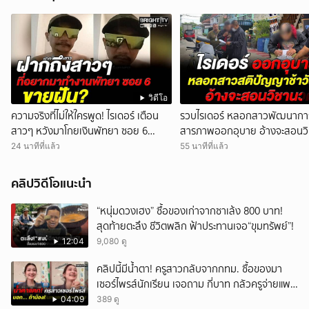
วิดีโอ
ความจริงที่ไม่ให้ใครพูด! ไรเดอร์ เตือน
รวบไรเดอร์ หลอกสาวพัฒนาการ
สาวๆ หวังมาโกยเงินพัทยา ซอย 6
สารภาพออกอุบาย อ้างจะสอนว
สุดท้ายโดนย้ายร้าน
24 นาทีที่แล้ว
55 นาทีที่แล้ว
คลิปวิดีโอแนะนำ
“หนุ่มดวงเฮง” ซื้อของเก่าจากซาเล้ง 800 บาท!
สุดท้ายตะลึง ชีวิตพลิก ฟ้าประทานเจอ“ขุมทรัพย์”!
12:04
9,080 ดู
คลิปนี้มีน้ำตา! ครูสาวกลับจากกทม. ซื้อของมา
เซอร์ไพรส์นักเรียน เจอถาม กี่บาท กลัวครูจ่ายแพง
w
04:09
389 ดู