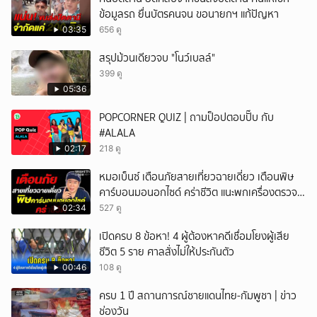
ข้อมูลรถ ยื่นบัตรคนจน ขอนายกฯ แก้ปัญหา
03:35
656 ดู
สรุปม้วนเดียวจบ "โนว์เบลล์"
399 ดู
05:36
POPCORNER QUIZ | ถามป็อปตอบปั๊บ กับ
#ALALA
02:17
218 ดู
หมอเบ็นซ์ เตือนภัยสายเที่ยวฉายเดี่ยว เตือนพิษ
คาร์บอนมอนอกไซด์ คร่าชีวิต แนะพกเครื่องตรวจ
วัดติดตัว
02:34
527 ดู
เปิดครบ 8 ข้อหา! 4 ผู้ต้องหาคดีเชื่อมโยงผู้เสีย
ชีวิต 5 ราย ศาลสั่งไม่ให้ประกันตัว
00:46
108 ดู
ครบ 1 ปี สถานการณ์ชายแดนไทย-กัมพูชา | ข่าว
ช่องวัน