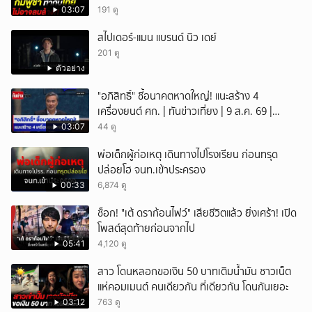
03:07
191 ดู
สไปเดอร์-แมน แบรนด์ นิว เดย์
201 ดู
ตัวอย่าง
"อภิสิทธิ์" ชี้อนาคตหาดใหญ่! แนะสร้าง 4
เครื่องยนต์ ศก. | ทันข่าวเที่ยง | 9 ส.ค. 69 |
NationTV22
03:07
44 ดู
พ่อเด็กผู้ก่อเหตุ เดินทางไปโรงเรียน ก่อนทรุด
ปล่อยโฮ จนท.เข้าประครอง
00:33
6,874 ดู
ช็อก! "เต้ ดราก้อนไฟว์" เสียชีวิตแล้ว ยิ่งเศร้า! เปิด
โพสต์สุดท้ายก่อนจากไป
05:41
4,120 ดู
สาว โดนหลอกขอเงิน 50 บาทเติมน้ำมัน ชาวเน็ต
แห่คอมเมนต์ คนเดียวกัน ที่เดียวกัน โดนกันเยอะ
03:12
763 ดู