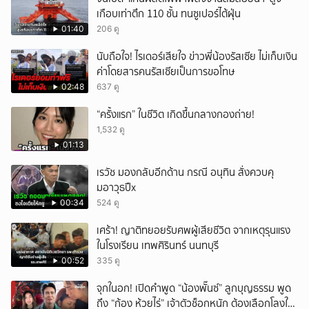
เกือบเท่าตึก 110 ชั้น ทนซูเปอร์ไต้ฝุ่น
01:40
206 ดู
นับถือใจ! ไรเดอร์เสียใจ ข่าวพี่น้องรัสเซีย ไม่เก็บเงิน
ค่าโดยสารคนรัสเซียเป็นการขอโทษ
02:48
637 ดู
“ครั้งแรก” ในชีวิต เกิดขึ้นกลางกองถ่าย!
1,532 ดู
01:13
เรวัช มองกลับอีกด้าน กรณี อนุทิน สั่งควบคุ
มอาวุธปืx
00:34
524 ดู
เศร้า! ญาติทยอยรับศพผู้เสียชีวิต จากเหตุรุนแรง
ในโรงเรียน เทพศิรินทร์ นนทบุรี
00:52
335 ดู
จุกในอก! เปิดคำพูด “น้องพั๊นซ์” ลูกบุญธรรม พูด
ถึง “ก้อง ห้วยไร่” เจ้าตัวช็อกหนัก ต้องเลือกโลงให้