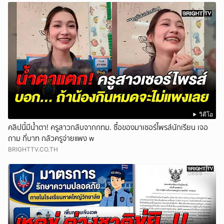
วิดีโอ
คลิปนี้มีน้ำตา! ครูสาวกลับจากกทม. ซื้อของมาเซอร์ไพรส์นักเรียน เจอ
ถาม กี่บาท กลัวครูจ่ายแพง w
BRIGHTTV.CO.TH