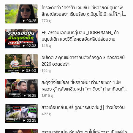
ใครจะคิดว่า "ศรีริต้า เจนเซ่น" ที่หลายคนคุ้นภาพ
ลักษณ์สวยสง่า เรียบร้อย จะมีมุมโบ๊ะบ๊ะและโก๊ะๆ ให้
ได้อมยิ้มเหมือนกัน งานนี้ทำเอาแฟนๆ ทั้งเอ็นดูทั้ง
00:25
770 ดู
หัวเราะ
EP.73รวบแอดมินกลุ่มลับ _DOBERMAN_ ค้า
มนุษย์เด็ก ลวงวิดีโอคอลอัดคลิปปล่อยขาย
02:08
145 ดู
อัปเดต 2 คุณแม่ดาราคนดังท้องลูก 3 ท้องสวยปี
2026 อวดออร่า
03:03
192 ดู
สะดุ้งทั้งโซเชียล! “โหรลักยิ้ม” ทำนายชะตา “เมีย
หลวง-ชู้” หลังเผชิญหน้า “คาเตียง” ทำสะเทือนทั้ง
ประเทศ
16:25
1,615 ดู
สาวเตือนกลิ่นบุหรี่ ถูกปาระเบิดข่มขู่ | ข่าวช่องวัน
422 ดู
02:25
ทราย เจริญปุระ ถ่อมตัว! ตนไม่ใช่พี่ดารา เป็นแค่นัก