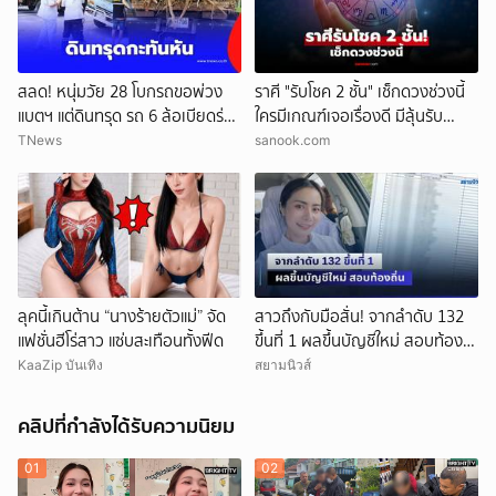
สลด! หนุ่มวัย 28 โบกรถขอพ่วง
ราศี "รับโชค 2 ชั้น" เช็กดวงช่วงนี้
แบตฯ แต่ดินทรุด รถ 6 ล้อเบียดร่าง
ใครมีเกณฑ์เจอเรื่องดี มีลุ้นรับ
ดับ
ความปัง
TNews
sanook.com
ลุคนี้เกินต้าน “นางร้ายตัวแม่” จัด
สาวถึงกับมือสั่น! จากลำดับ 132
แฟชั่นฮีโร่สาว แซ่บสะเทือนทั้งฟีด
ขึ้นที่ 1 ผลขึ้นบัญชีใหม่ สอบท้อง
ถิ่น
KaaZip บันเทิง
สยามนิวส์
คลิปที่กำลังได้รับความนิยม
01
02