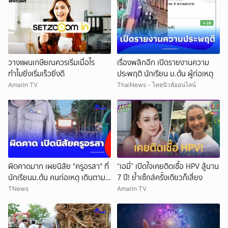
วางแผนเกษียณควรเริ่มเมื่อไร
เรื่องพลิกอีก เปิดรายงานความ
ทำไมยิ่งเริ่มเร็วยิ่งดี
ประพฤติ นักเรียน ม.ต้น ผู้ก่อเหตุ
Amarin TV
ThaiNews - ไทยนิวส์ออนไลน์
ผิดคาดมาก เผยนิสัย "ครูอรสา" ที่
“เอมี่” เปิดใจเคยติดเชื้อ HPV สู้นาน
นักเรียนม.ต้น คนก่อเหตุ เดินตาม
7 ปี! ย้ำเซ็กส์ครั้งเดียวก็เสี่ยง
หา
TNews
Amarin TV