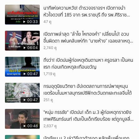
เกิดเหตุ พบปัจจัยหลายด้าน ทั้งครอบครัว โรงเรียน
นาทีแห่งความหวัง! ตำรวจจราจรฯ เปิดทางนำ
เพื่อน และสื่อโซเ
หัวใจดวงที่ 185 จาก รพ.ราชบุรี ถึง รพ.ศิริราช
สำเร็จใน 48 นาที
00:33
47 ดู
เปิดภาพล่าสุด “ลำไย ไหทองคำ” เปลี่ยนไป! อวบ
ขึ้นผิดตา แฟนคลับแห่ทัก “นายห้าง” เฉลยสาเหตุ
ชัด!
06:04
2,740 ดู
ถึงว่า! เปิดปมผู้ก่อเหตุเดินตามหา ครูอรสา เป็นคน
แรก ก่อนเกิดเหตุสะเทือนขวัญ
00:47
1,719 ดู
กรมอุตุนิยมวิทยา อัปเดตสถานการณ์พายุหมุน
เขตร้อนในมหาสมุทรแปซิฟิกตะวันตกและทะเลจีนใต้
00:47
251 ดู
"หนุ่ม กรรชัย" เปิดปม! เด็ก ม.3 ผู้ก่อเหตุกราดยิง
เทพศิรินทร์นนท์ เดิมเป็นเด็กเรียบร้อย แต่ถูกบูลลี่
หนัก คาดแรงกดดันสะสมกลายเป็นแรงแค้น จนก่อ
00:46
2,637 ดู
เหตุสลด
นักเรียน ม.2 เล่าวิธีเอาตัวรอด หลังเห็นเพื่อนถูก