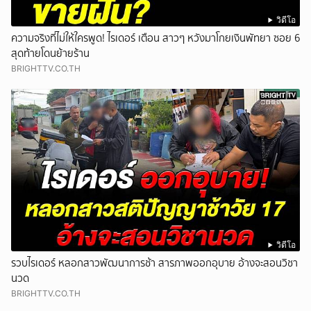
วิดีโอ
ความจริงที่ไม่ให้ใครพูด! ไรเดอร์ เตือน สาวๆ หวังมาโกยเงินพัทยา ซอย 6
สุดท้ายโดนย้ายร้าน
BRIGHTTV.CO.TH
วิดีโอ
รวบไรเดอร์ หลอกสาวพัฒนาการช้า สารภาพออกอุบาย อ้างจะสอนวิชา
นวด
BRIGHTTV.CO.TH