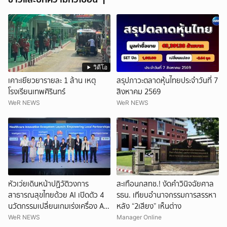
วิดีโอ
เคาะเยียวยารายละ 1 ล้าน เหตุ
สรุปภาวะตลาดหุ้นไทยประจำวันที่ 7
โรงเรียนเทพศิรินทร์
สิงหาคม 2569
WeR NEWS
WeR NEWS
หัวเว่ยเดินหน้าปฏิวัติวงการ
สะเทือนกสทช.! งัดคำวินิจฉัยศาล
สาธารณสุขไทยด้วย AI เปิดตัว 4
รธน. เทียบอำนาจกรรมการสรรหา
นวัตกรรมเปลี่ยนเกมเร่งเครื่อง AI
หลัง “2เสียง” เห็นต่าง
เพื่อการแพทย์ในประเทศไทย
WeR NEWS
Manager Online