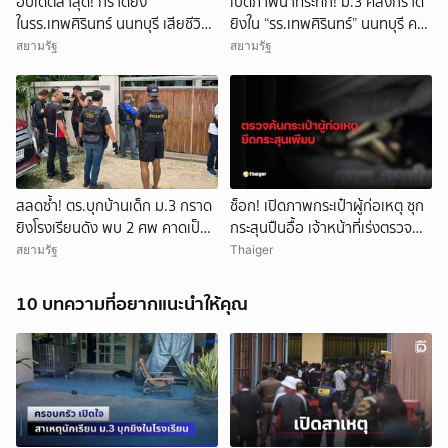
อัปเดตล่าสุด! กราดยิง
เปิดภาพนาทีระทึก! ม.3 คลั่งกราด
ในรร.เทพศิรินทร์ นนทบุรี เสียชีวิต
ยิงใน “รร.เทพศิรินทร์” นนทบุรี ครู
รวม 7 ราย เป็นครู 3 ราย นักเรียน
ดับ 2 บาดเจ็บกว่า 20 ราย ก่อนยิง
สยามรัฐ
สยามรัฐ
3 ราย และผู้ก่อเหตุ 1 ราย บาดเจ็บ
ตัวเองเสียชีวิตหน้าห้องเรียน
กว่า 15 ราย
สลดซ้ำ! ตร.บุกบ้านเด็ก ม.3 กราด
ช็อก! เปิดภาพกระเป๋าผู้ก่อเหตุ ซุก
ยิงโรงเรียนดัง พบ 2 ศพ คาดเป็น
กระสุนปืนอื้อ เจ้าหน้าที่เร่งตรวจ
ปู่-ย่า โดนสังหารก่อนก่อเหตุ
สอบ
สยามรัฐ
Thaiger
10 บทความที่อยากแนะนำให้คุณ