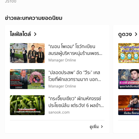
JS100
ข่าวและบทความยอดนิยม
ไลฟ์สไตล์
ดูดวง
"ฌอน โพเอม" โชว์ทะเบียน
สมรสผู้บริหารหนุ่มร้านเพชร
แบรนด์ดัง! ที่แท้เรื่องโอละพ่อ!
Manager Online
“ปลอดประสพ” อัด “วีระ” เคส
โวยที่พักเลวทรามมาก บอก
นอนอุทยานฯ ต้องยอมรับ
Manager Online
ธรรมชาติดิบ ๆ ให้ได้
"กระเจี๊ยบเขียว" ผักมหัศจรรย์
ประโยชน์ล้น แต่ระวัง! 6 ผลข้าง
เคียงที่หลายคนไม่เคยรู้
sanook.com
ดูเพิ่ม