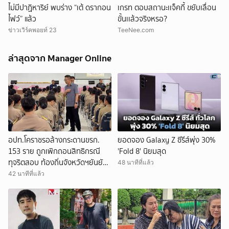
ไม่มีปาฏิหาริย์ พบร่าง “เต้ ดรากอน
เกรท ตอบสถานะเเจ็คกี้ ขยับเลื่อน
ไฟว์” แล้ว
ขั้นเเล้วจริงหรอ?
ข่าวเวิร์คพอยท์ 23
TeeNee.com
ล่าสุดจาก Manager Online
อปท.โคราชรอล้างกระดานขรก.
ยอดจอง Galaxy Z ซีรีส์พุ่ง 30%
153 ราย ถูกเพิกถอนสิทธิกรณี
'Fold 8' นิยมสุด
ทุจริตสอบ ท้องถิ่นจังหวัดฯยันยัง
48 นาทีที่แล้ว
ทำงานปกติ รอคำสั่งเป็นทางการ
42 นาทีที่แล้ว