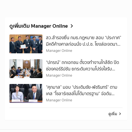
ดูเพิ่มเติม Manager Online
สว.สำรองยื่น กมธ.กฎหมาย สอบ “ประภาศ”
มีคดีค้างศาลก่อนนั่ง ป.ป.ช. โยงส่อเจตนา
ช่วยคดี “ศักดิ์สยาม”
Manager Online
“ปกรณ์” ถกเอกชน ตั้งวงทำงานใกล้ชิด ปิด
ช่องคอร์รัปชัน ยกระดับความโปร่งใสรับ
OECD
Manager Online
“ศุภมาส” มอบ “ประเดิมชัย-พัชรินทร์” ตาม
เคส “โซลาร์เซลล์ไม่ได้มาตรฐาน” จ่อดัน
“สินค้าควบคุมฉลากเป็นการเฉพาะ”
Manager Online
ดูเพิ่ม