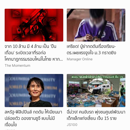
จาก 10 ล้าน มี 4 ล้าน เป็น ‘ปืน
เครียด! ปู่ย่ากดดันเรื่องเรียน-
เถื่อน’ ระเบิดเวลาที่รอก่อ
ตร.เผยแรงจูงใจ ม.3 กราดยิง
โศกนาฏกรรมรอบใหม่ในไทย หาก
Manager Online
การถอดบทเรียนของรัฐเป็นเพียง
The Momentum
‘ลมปาก’
สหรัฐ-ฟิลิปปินส์ กดดัน ให้เมียนมา
ฉี่ม่วง! คนขับรถ พุ่งชนศูนย์พัฒนา
ปล่อยตัว อองซานซูจี แบบไม่มี
เด็กแล็กแก่งเสี้ยน เจ็บ 15 ราย
เงื่อนไข
JS100