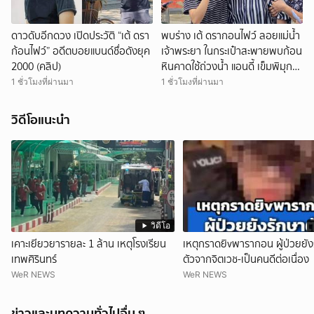
ดาวดับอีกดวง เปิดประวัติ “เต้ ดรา
พบร่าง เต้ ดรากอนไฟว์ ลอยแม่น้ำ
ก้อนไฟว์” อดีตบอยแบนด์ชื่อดังยุค
เจ้าพระยา ในกระเป๋าสะพายพบก้อน
2000 (คลิป)
หินคาดใช้ถ่วงน้ำ แอนดี้ เข็มพิมุก
เผยเสียใจ แต่คิดว่าเพื่อนคงตัดสิน
1 ชั่วโมงที่ผ่านมา
1 ชั่วโมงที่ผ่านมา
ใจดีแล้ว
วิดีโอแนะนำ
วิดีโอ
เคาะเยียวยารายละ 1 ล้าน เหตุโรงเรียน
เหตุกราดยิvพารากอน ผู้ป่วยยัง
เทพศิรินทร์
ตัวจากจิตเวช-เป็นคนดีต่อเนื่อง
WeR NEWS
WeR NEWS
ข่าวและบทความทั่วไปอื่น ๆ