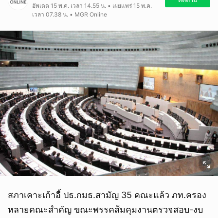
อัพเดต 15 พ.ค. เวลา 14.55 น. • เผยแพร่ 15 พ.ค.
เวลา 07.38 น. • MGR Online
สภาเคาะเก้าอี้ ปธ.กมธ.สามัญ 35 คณะแล้ว ภท.ครอง
หลายคณะสำคัญ ขณะพรรคส้มคุมงานตรวจสอบ-งบ