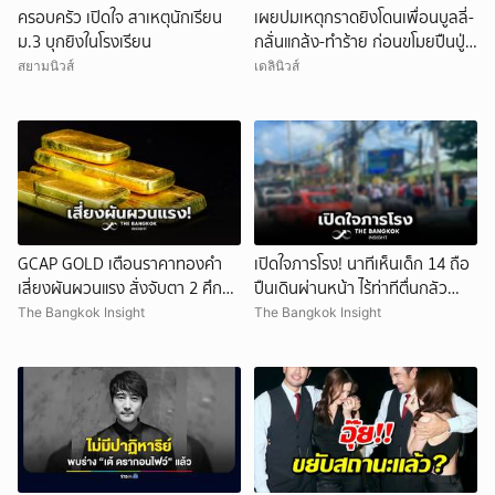
ครอบครัว เปิดใจ สาเหตุนักเรียน
เผยปมเหตุกราดยิงโดนเพื่อนบูลลี่-
ม.3 บุกยิงในโรงเรียน
กลั่นแกล้ง-ทำร้าย ก่อนขโมยปืนปู่
ก่อเหตุ
สยามนิวส์
เดลินิวส์
ยกเลิก
GCAP GOLD เตือนราคาทองคำ
เปิดใจภารโรง! นาทีเห็นเด็ก 14 ถือ
เสี่ยงผันผวนแรง สั่งจับตา 2 ศึก
ปืนเดินผ่านหน้า ไร้ท่าทีตื่นกลัว
สำคัญ!
ก่อนหลบตำรวจขึ้นอีกอาคาร
The Bangkok Insight
The Bangkok Insight