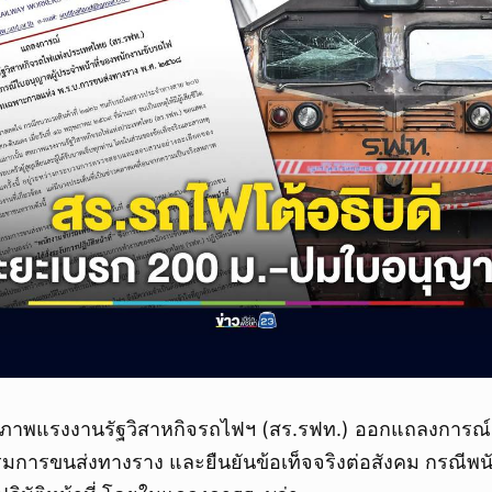
หภาพแรงงานรัฐวิสาหกิจรถไฟฯ (สร.รฟท.) ออกแถลงการณ์
รมการขนส่งทางราง และยืนยันข้อเท็จจริงต่อสังคม กรณีพ