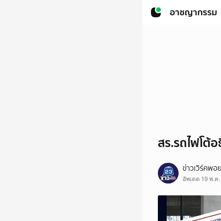
อาชญากรรม
สร.รถไฟโต้อ
ข่าวเวิร์คพอ
อัพเดต 19 พ.ค.