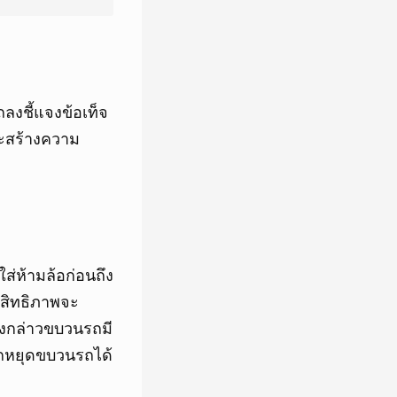
ลงชี้แจงข้อเท็จ
ละสร้างความ
ส่ห้ามล้อก่อนถึง
ะสิทธิภาพจะ
งกล่าวขบวนรถมี
รถหยุดขบวนรถได้