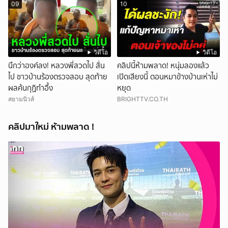
09
10
วิดีโอ
วิดีโอ
นึกว่าองค์ลง! หลวงพี่สวดไป สั่น
คลิปนี้ห้ามพลาด! หนุ่มลองแล้ว
ไป ชาวบ้านร้องตรวจสอบ สุดท้าย
เปิดเสียงนี้ ตอนหมาข้างบ้านเห่าไม่
ผลค้นกุฏิทำอึ้ง
หยุด
สยามนิวส์
BRIGHTTV.CO.TH
คลิปมาใหม่ ห้ามพลาด !