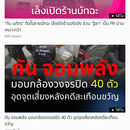
วิดีโอ
"กัน นภัทร" ติดใจสายมัทฉะ เล็งเปิดร้านจริงจัง ส่วน "ฐิสา" เป็น PR น่าจะ
เหมาะกว่า
INN News
วิดีโอ
กัน จอมพลัง มอบกล้องวงจรปิด 40 ตัว อุดจุดเสี่ยงหลังคดีสะเทือน
ขวัญ