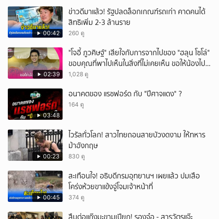
ข่าวดีมาแล้ว! รัฐปลดล็อกเกณฑ์รถเก่า คาดคนได้
สิทธิเพิ่ม 2-3 ล้านราย
00:42
260 ดู
"โจอี้ ภูวศิษฐ์" เสียใจกับการจากไปของ "ฮลุน โซโล่"
ขอบคุณที่พาไปเห็นในสิ่งที่ไม่เคยเห็น ขอให้น้องไปสู่
สุคติ
02:39
1,028 ดู
อนาคตของ แรชฟอร์ด กับ "ปีศาจแดง" ?
164 ดู
03:48
ไวรัลทั่วโลก! สาวไทยถอนสายบัวงดงาม ให้ทหาร
ม้าอังกฤษ
00:23
830 ดู
สะเทือนใจ! อธิบดีกรมอุทยานฯ เผยแล้ว ปมเสือ
โคร่งห้วยขาแข้งจู่โจมเจ้าหน้าที่
00:45
374 ดู
สืบต่อแก๊งมะขามเปียก! รองจ๋อ - สารวัตรแจ๊ะ