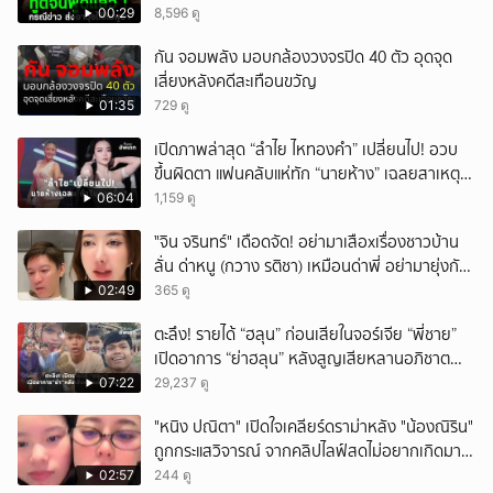
00:29
8,596 ดู
กัน จอมพลัง มอบกล้องวงจรปิด 40 ตัว อุดจุด
เสี่ยงหลังคดีสะเทือนขวัญ
01:35
729 ดู
เปิดภาพล่าสุด “ลำไย ไหทองคำ” เปลี่ยนไป! อวบ
ขึ้นผิดตา แฟนคลับแห่ทัก “นายห้าง” เฉลยสาเหตุ
ชัด!
06:04
1,159 ดู
ั่"จิน จรินทร์" เดือดจัด! อย่ามาเสือxเรื่องชาวบ้าน
ลั่น ด่าหนู (กวาง รติชา) เหมือนด่าพี่ อย่ามายุ่งกับ
คนของผม จบ!!!
02:49
365 ดู
ตะลึง! รายได้ “ฮลุน” ก่อนเสียในจอร์เจีย “พี่ชาย”
เปิดอาการ “ย่าฮลุน” หลังสูญเสียหลานอภิชาต
บุตร!
07:22
29,237 ดู
"หนิง ปณิตา" เปิดใจเคลียร์ดราม่าหลัง "น้องณิริน"
ถูกกระแสวิจารณ์ จากคลิปไลฟ์สดไม่อยากเกิดมา
หน้าเหมือนพ่อ
02:57
244 ดู