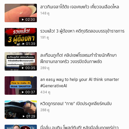
สาวกินเจลาโต้ดัง เจอเศษแก้ว เคี้ยวจนเลือดไหล
148 ดู
02:30
รวบแล้ว! 3 ผู้ต้องหา คดีทุจริตสอบบรรจุข้าราชการ
191 ดู
01:39
สะเทือนภูเก็ต! คลิปเชฟโรงแรมทำร้ายนักศึกษา
ฝึกงานกลางครัว วงจรปิดจับภาพชัด
00:35
289 ดู
an easy way to help your AI think smarter
#GenerativeAI
00:37
434 ดู
หวิดถูกรถชน! "กาย" เปิดประตูเคลียร์คนขับ
288 ดู
01:29
มื่อลั่น อนุทิน โพสต์ทันที! หลังมือลั่นกดแชร์ข่าว