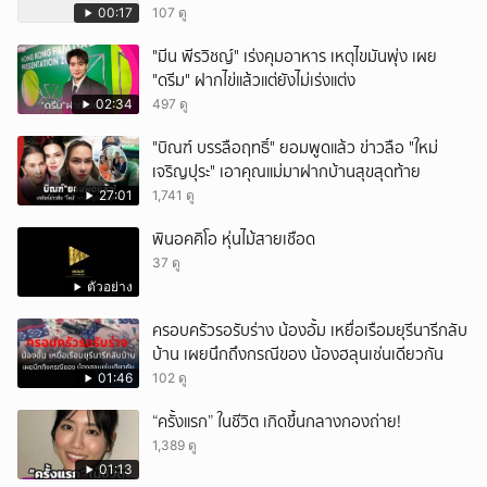
00:17
107 ดู
"มีน พีรวิชญ์" เร่งคุมอาหาร เหตุไขมันพุ่ง เผย
"ดรีม" ฝากไข่แล้วแต่ยังไม่เร่งแต่ง
02:34
497 ดู
"บิณฑ์ บรรลือฤทธิ์" ยอมพูดแล้ว ข่าวลือ "ใหม่
เจริญปุระ" เอาคุณแม่มาฝากบ้านสุขสุดท้าย
27:01
1,741 ดู
พินอคคิโอ หุ่นไม้สายเชือด
37 ดู
ตัวอย่าง
ครอบครัวรอรับร่าง น้องอั้ม เหยื่อเรือมยุรีนารีกลับ
บ้าน เผยนึกถึงกรณีของ น้องฮลุนเช่นเดียวกัน
01:46
102 ดู
“ครั้งแรก” ในชีวิต เกิดขึ้นกลางกองถ่าย!
1,389 ดู
01:13