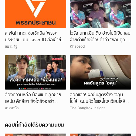
สะพัด! กกต. จ่อเช็กบิล ‘พรรค
ไวรัล นทท.อินเดีย อ้างไม่มีเงิน เลย
ประชาชน’ ปม Laser ID ส่อเข้าข่าย
จ่ายค่าแท็กซี่ด้วยคำว่า "ขอบคุณ"
ยุบพรรคตาม ม.92
คนขับอึ้ง แห่วิจารณ์
สยามรัฐ
Khaosod
ส่องความหล่อ น้องแมค ลูกชาย
ออกแล้ว! ผลชันสูตรร่าง ‘ฮลุน
แหม่ม คัทลียา ยิ่งโตยิ่งออร่า
โซโล่’ ระบบหัวใจและไหลเวียนโลหิต
พระเอกพุ่ง
ล้มเหลว
แนวหน้า
The Bangkok Insight
คลิปที่กำลังได้รับความนิยม