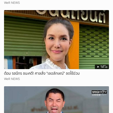
WeR NEWS
วิดีโอ
ต้อม รชนีกร ชนะคดี! ศาลสั่ง "เลอลักษณ์" ชดใช้อ่วม
WeR NEWS