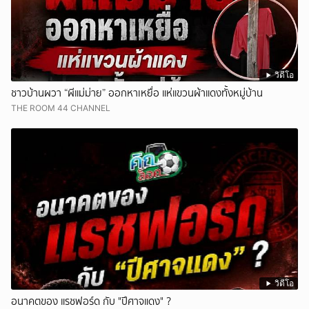
วิดีโอ
ชาวบ้านผวา “ผีแม่ม่าย” ออกหาเหยื่อ แห่แขวนผ้าแดงทั้งหมู่บ้าน
THE ROOM 44 CHANNEL
วิดีโอ
อนาคตของ แรชฟอร์ด กับ "ปีศาจแดง" ?