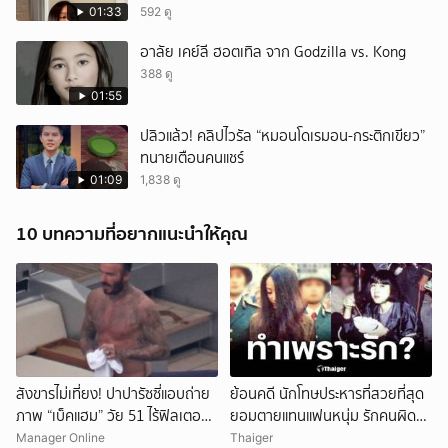
01:33
592 ดู
อาลัย เคย์ลี ฮอตเทิล จาก Godzilla vs. Kong
388 ดู
01:55
ปลิวแล้ว! คลิปไวรัล “หมอนโดเรมอน-กระติกเขียว”
ทนายเตือนคนแชร์
01:09
1,838 ดู
10 บทความที่อยากแนะนำให้คุณ
สังขารไม่เที่ยง! ปาปารัซซี่แอบถ่าย
ย้อนคดี นักโทษประหารที่สวยที่สุด
ภาพ “เบ็คแฮม” วัย 51 ไร้ฟิลเตอร์
ยอมตายแทนแฟนหนุ่ม รักคนผิด
เผยให้เห็นผมบาง-ศีรษะล้าน
ชีวิตดิ่งเหว
Manager Online
Thaiger