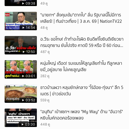
09:38
49 ดู
"นายกฯ" สั่งคุมเข้ม"ตากใบ" ลั่น รัฐบาลนี้ไม่มีการ
เคลียร์! | ทันข่าวเที่ยง | 3 ส.ค. 69 | NationTV22
14:54
48 ดู
อ.วีระ ขอโทษ! ถ้าทำอะไรผิด ยินดีแก้ไขยินดีเยียวยา
กรมอุทยาน ยันไปจริง คาดปี 59 หรือ ปี 60 ก่อน
ปิดให้พัก
12:50
487 ดู
หนุ่มใหญ่ เดือด! รบเขมรให้สูญเสียทำไม ทีลูกหลา
ยมึ_อยู่สบาย ไม่เคยสูญเสีย
03:01
282 ดู
ชาวบ้านผวา หลุมยักษ์กลาง "ไร่อ้อย-ทุ่งนา" ลึก 5
เมตร | ข่าวช่องวัน
03:52
559 ดู
"อนุทิน" เป่าแซกฯ เพลง "My Way" ด้าน "อันวาร์"
หยิบไมค์กอดคอร้องเพลง
03:30
448 ดู