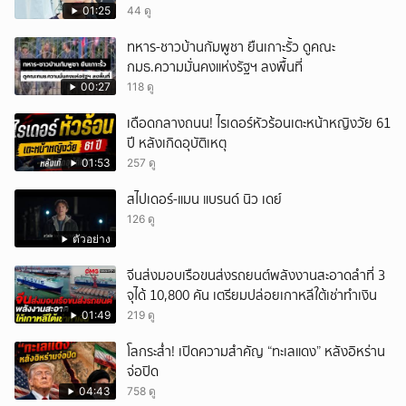
01:25
44 ดู
ทหาร-ชาวบ้านกัมพูชา ยืนเกาะรั้ว ดูคณะ
กมธ.ความมั่นคงแห่งรัฐฯ ลงพื้นที่
00:27
118 ดู
เดือดกลางถนน! ไรเดอร์หัวร้อนเตะหน้าหญิงวัย 61
ปี หลังเกิดอุบัติเหตุ
01:53
257 ดู
สไปเดอร์-แมน แบรนด์ นิว เดย์
126 ดู
ตัวอย่าง
จีนส่งมอบเรือขนส่งรถยนต์พลังงานสะอาดลำที่ 3
จุได้ 10,800 คัน เตรียมปล่อยเกาหลีใต้เช่าทำเงิน
01:49
219 ดู
โลกระส่ำ! เปิดความสำคัญ “ทะเลแดง” หลังอิหร่าน
จ่อปิด
04:43
758 ดู