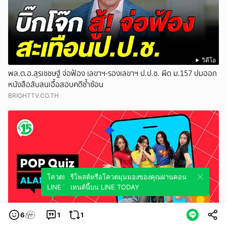
วิดีโอ
พล.ต.อ.สุรเชชษฐ์ จ่อฟ้อง เลขาฯ-รองเลขาฯ ป.ป.ช. ผิด ม.157 ปมออก
หนังสือสับสนเอื้อสอบคดีซ้ำซ้อน
BRIGHTTV.CO.TH
โควตมุมมองของคุณผ่านคอนเทนต์นี้บน
รีโพสต์หรือโควตมุมมองของคุณผ่านคอน
LINE TODAY
เทนต์นี้บน LINE TODAY
6
1
1
วิดีโอ