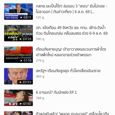
กสทช.เละเป็นโจ๊ก! ล่มรอบ 3 "สรณ" ยันไม่ถอย -
ไม่ลาออก | ทันข่าวเที่ยง | 6 ส.ค. 69 |
NationTV22
08:11
120 ดู
ปภ. แจ้งเตือน 49 จังหวัด และ กทม. เฝ้าระวังน้ำ
ท่วม ดินโคลนถล่ม คลื่นลมแรง ช่วง 6-9 ส.ค. 69
04:26
590 ดู
เตือนภัยสายบุญ! เจ้าอาวาสแฉขบวนการผ้าไตร
เก่าแพ็กใหม่ หลอกขายช่วงเข้าพรรษา
01:19
276 ดู
สหรัฐฯ เตือนภัยสูงสุด ทั่วโลกเสี่ยงอันตราย
983 ดู
02:53
6 อารมณ์? กับนักแข่ง EP.1
298 ดู
01:50
ตัวแม่ขยับแล้ว! "พลอย เฌอมาลย์" เคลื่อนไหวถึง