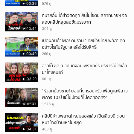
00:36
576 ดู
ทนายอั๋น โต้ข่าวติดคุก ยันไม่ใช่ตน สภาทนายฯ จ่อ
สอบคลิปหลุดส่อขัดมรรยาท
10:42
301 ดู
เปิดผลนิด้าโพล! คนร่วม "ไทยช่วยไทย พลัส" คิด
อย่างไรกับรัฐบาลหลังได้รับสิทธิ์
00:49
269 ดู
สาวใต้ ซัด ฌาปนกิจล่มเพราะอะไร บริหารไม่ได้แล้ว
มาโกงคนแก่
03:29
661 ดู
"หัวอกน้องชาย! ยอมทิ้งครอบครัว เพื่อดูแลพี่สาว
พิการ 10 ปี แม้ไม่มีเงินก็ไม่คิดทอดทิ้ง"
05:41
1,576 ดู
คลิปนี้ห้ามพลาด! หนุ่มลองแล้ว เปิดเสียงนี้ ตอน
หมาข้างบ้านเห่าไม่หยุด
04:31
463 ดู