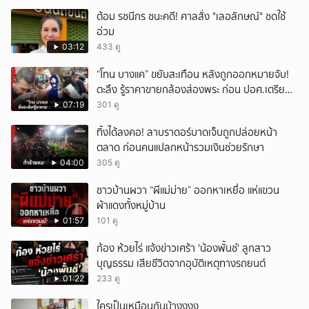
ต้อม รชนีกร ชนะคดี! ศาลสั่ง "เลอลักษณ์" ชดใช้
อ่วม
03:12
433 ดู
“โทน บางแค” ขยับสะเทือน หลังถูกออกหมายจับ!
ตะลึง รู้ราคาขายกล้องส่องพระ ก่อน ปอศ.เตรียม
บุกรวบ?
07:19
301 ดู
ทิ้งได้ลงคอ! ลาบราดอร์บาดเจ็บถูกปล่อยหน้า
ตลาด ก่อนคนแปลกหน้ารวมเงินช่วยรักษา
04:00
305 ดู
ชาวบ้านผวา “ผีแม่ม่าย” ออกหาเหยื่อ แห่แขวน
ผ้าแดงทั้งหมู่บ้าน
01:57
101 ดู
ก้อง ห้วยไร่ แจ้งข่าวเศร้า 'น้องพั้นช์' ลูกสาว
บุญธรรม เสียชีวิตจากอุบัติเหตุทางรถยนต์
01:22
233 ดู
ใครเป็นเหมือนกันบ้างงงง