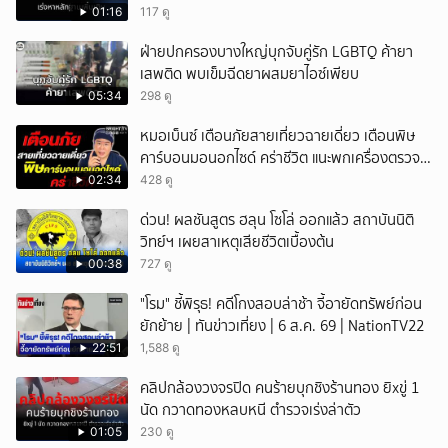
01:16
117 ดู
ฝ่ายปกครองบางใหญ่บุกจับคู่รัก LGBTQ ค้ายา
เสพติด พบเข็มฉีดยาผสมยาไอซ์เพียบ
05:34
298 ดู
หมอเบ็นซ์ เตือนภัยสายเที่ยวฉายเดี่ยว เตือนพิษ
คาร์บอนมอนอกไซด์ คร่าชีวิต แนะพกเครื่องตรวจ
วัดติดตัว
02:34
428 ดู
ด่วน! ผลชันสูตร ฮลุน โซโล่ ออกแล้ว สถาบันนิติ
วิทย์ฯ เผยสาเหตุเสียชีวิตเบื้องต้น
00:38
727 ดู
"โรม" ชี้พิรุธ! คดีโกงสอบล่าช้า จี้อายัดทรัพย์ก่อน
ยักย้าย | ทันข่าวเที่ยง | 6 ส.ค. 69 | NationTV22
22:51
1,588 ดู
คลิปกล้องวงจรปิด คนร้ายบุกชิงร้านทอง ยิxขู่ 1
นัด กวาดทองหลบหนี ตำรวจเร่งล่าตัว
01:05
230 ดู