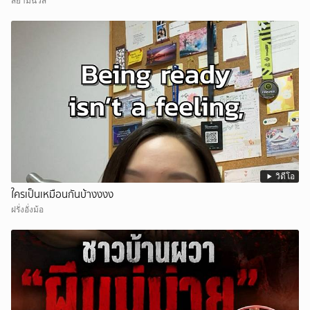
สยามนิวส์
วิดีโอ
ใครเป็นเหมือนกันบ้างงงง
ฝรั่งอั่งม้อ