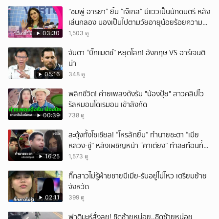
ยกเลิก
”ชมพู่ อารยา“ ยิ้ม “เจ๊เกล“ มีแววเป็นนักดนตรี หลัง
เล่นกลอง มองเป็นไปตามวัยอายุน้อยร้อยความ
สามารถ
03:30
1,503 ดู
จับตา “บิ๊กแมตช์” หยุดโลก! อังกฤษ VS อาร์เจนติ
น่า
05:16
348 ดู
พลิกชีวิต! ค่ายเพลงดังรับ "น้องปุ้ย" สาวคลิปไว
รัลหมอนโดเรมอน เข้าสังกัด
00:39
738 ดู
สะดุ้งทั้งโซเชียล! “โหรลักยิ้ม” ทำนายชะตา “เมีย
หลวง-ชู้” หลังเผชิญหน้า “คาเตียง” ทำสะเทือนทั้ง
ประเทศ
16:25
1,573 ดู
กิ๊กสาวไม่รู้ฝ่ายชายมีเมีย-รับอยู่ไม่ไหว เตรียมย้าย
จังหวัด
02:11
399 ดู
ฟาติมะห์สั่งลุย! ชิดซ้ายหน่อย..ชิดซ้ายหน่อย