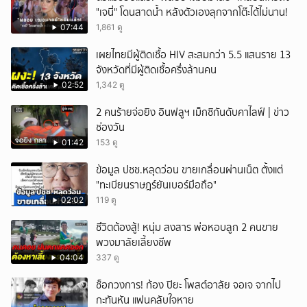
"เจนี่" โดนสาดน้ำ หลังตัวเองลุกจากโต๊ะได้ไม่นาน!
07:44
1,861 ดู
เผยไทยมีผู้ติดเชื้อ HIV สะสมกว่า 5.5 แสนราย 13
จังหวัดที่มีผู้ติดเชื้อครึ่งล้านคน
02:52
1,342 ดู
2 คนร้ายจ่อยิง อินฟลูฯ เม็กซิกันดับคาไลฟ์ | ข่าว
ช่องวัน
01:42
153 ดู
ข้อมูล ปชช.หลุดว่อน ขายเกลื่อนผ่านเน็ต ตั้งแต่
"ทะเบียนราษฎร์ยันเบอร์มือถือ"
02:02
119 ดู
ชึวิตต้องสู้! หนุ่ม สงสาร พ่อหอบลูก 2 คนขาย
พวงมาลัยเลี้ยงชีพ
04:04
337 ดู
ช็อกวงการ! ก้อง ปิยะ โพสต์อาลัย จอเจ จากไป
กะทันหัน แฟนคลับใจหาย