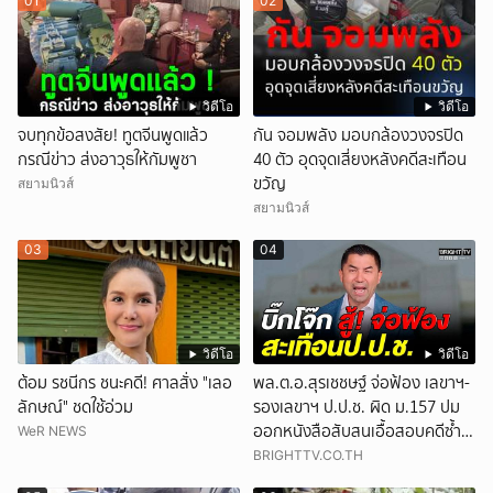
01
02
วิดีโอ
วิดีโอ
จบทุกข้อสงสัย! ทูตจีนพูดแล้ว
กัน จอมพลัง มอบกล้องวงจรปิด
กรณีข่าว ส่งอาวุธให้กัมพูชา
40 ตัว อุดจุดเสี่ยงหลังคดีสะเทือน
ขวัญ
สยามนิวส์
สยามนิวส์
03
04
วิดีโอ
วิดีโอ
ต้อม รชนีกร ชนะคดี! ศาลสั่ง "เลอ
พล.ต.อ.สุรเชชษฐ์ จ่อฟ้อง เลขาฯ-
ลักษณ์" ชดใช้อ่วม
รองเลขาฯ ป.ป.ช. ผิด ม.157 ปม
ออกหนังสือสับสนเอื้อสอบคดีซ้ำ
WeR NEWS
ซ้อน
BRIGHTTV.CO.TH