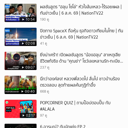
ผลชันสูตร "ฮลุน โซโล่" หัวใจล้มเหลว-ไร้รอยแผล |
ทันข่าวเย็น | 6 ส.ค. 69 | NationTV22
10:54
190 ดู
ปิดทาง SpaceX ถือหุ้น ธุจกิจดาวเทียมในไทย | ทัน
ข่าวเย็น | 6 ส.ค. 69 | NationTV22
02:08
41 ดู
ยิ่งน่าเศร้า! เปิดผลชันสูตร "น้องฮลุน" สาเหตุเสีย
ชีวิตแท้จริง ด้าน "คุณย่า" โชว์เลขหลานรัก-ทะเบียน
รถเคลื่อนร่าง!
09:07
237 ดู
นึกว่าองค์ลง! หลวงพี่สวดไป สั่นไป ชาวบ้านร้อง
ตรวจสอบ สุดท้ายผลค้นกุฏิทำอึ้ง
00:40
668 ดู
POPCORNER QUIZ | ถามป็อปตอบปั๊บ กับ
#ALALA
02:17
97 ดู
6 อารมณ์? กับนักแข่ง EP.2