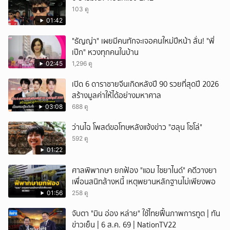
103 ดู
01:42
"ธัญญ่า" เผยมีคนทักจะเจอคนใหม่ปีหน้า ลั่น! "พี่
เป๊ก" หวงทุกคนในบ้าน
02:45
1,296 ดู
เปิด 6 ดาราชายจีนเกิดหลังปี 90 รวยที่สุดปี 2026
สร้างมูลค่าให้ได้อย่างมหาศาล
03:08
688 ดู
ว่านไฉ โพสต์ขอโทษหลังแจ้งข่าว "ฮลุน โซโล่"
592 ดู
01:22
ศาลพิพากษา ยกฟ้อง "แอม ไซยาไนด์" คดีวางยา
เพื่อนสนิทล้างหนี้ เหตุพยานหลักฐานไม่เพียงพอ
01:56
258 ดู
จับตา "มิน อ่อง หล่าย" ใช้ไทยฟื้นภาพการทูต | ทัน
ข่าวเย็น | 6 ส.ค. 69 | NationTV22