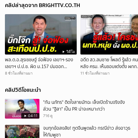
คลิปล่าสุดจาก BRIGHTTV.CO.TH
วิดีโอ
พล.ต.อ.สุรเชชษฐ์ จ่อฟ้อง เลขาฯ-รอง
อดีต สว.สมชาย โพสต์ รู้แล้ว คน
เลขาฯ ป.ป.ช. ผิด ม.157 ปมออก
หลัง ครม. เห็นชอบแต่งตั้ง ผกก.
หนังสือสับสนเอื้อสอบคดีซ้ำซ้อน
นั่ง ผอ.สำนักงาน ป.ย.ป.
8 ชั่วโมงที่ผ่านมา
11 ชั่วโมงที่ผ่านมา
คลิปวิดีโอแนะนำ
"กัน นภัทร" ติดใจสายมัทฉะ เล็งเปิดร้านจริงจัง
ส่วน "ฐิสา" เป็น PR น่าจะเหมาะกว่า
04:11
716 ดู
จบทุกข้อสงสัย! ทูตจีนพูดแล้ว กรณีข่าว ส่งอาวุธ
ให้กัมพูชา