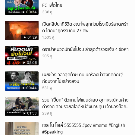
FC เพื่อไทย
00:34
336 ดู
เปิดคลิปนาทีชีวิต ขณะไฟลุกท่วมโรงเบียร์ลาดพร้า
ด โศกนาฏกรรมดับ 27 ศพ
01:29
1,505 ดู
ดราม่าหมวดนัทยังไม่จบ ล่าสุดตำรวจแจ้ง 4 ข้อหา
205 ดู
02:06
เผยช่วงเวลาสุดท้าย ดิน นักร้องนำวงทศกัณฐ์
ก่อนจากไปอย่างสงบ
00:44
531 ดู
รวบ “เปี๊ยก” ตัวแทนไฟแนนซ์แสบ อุทาหรณ์คนค้าง
ค่างวด สวมรอยสไลด์หนีส่งนายทุน เจ้าของช็อก
หนี้ยังอยู่ - รถปลิว เสียหายกว่า 600,000 บาท
01:53
239 ดู
เยส โน โอเค้้้้ 5555555 #pov #meme #English
#Speaking