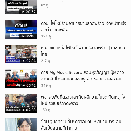
62 ดู
00:37
ด่วน! ไฟไหม้ร้านอาหารย่านลาดพร้าว เจ้าหน้าที่เร่ง
ฉีดน้ำสกัดเพลิง
02:00
394 ดู
หัวอกแม่ เหยื่อไฟไหม้โรงเบียร์ลาดพร้าว | เนชั่นทั่ว
ไทย
02:26
217 ดู
ค่าย My Music Record ยอมยุติสัญญา ปุ้ย สาว
จากคลิปไวรัลที่นอนสีชมพูแล้ว หลังกระแสสังคม
และคนในวงการวิจารณ์เรื่องความเหมาะสม
03:12
349 ดู
พฐ. ลงพื้นที่ตรวจและเก็บหลักฐานในจุดเกิดเหตุ ไฟ
ไหม้โรงเบียร์ลาดพร้าว
02:23
150 ดู
“โอม ฐนภัทร” ปลื้ม! คว้าอันดับ 3 สนามบางแสน
ลั่นเป็นสนามที่ท้าทาย