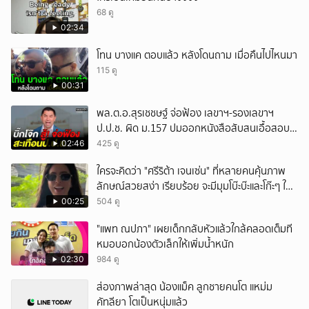
68 ดู
02:34
โทน บางแค ตอบแล้ว หลังโดนถาม เมื่อคืนไปไหนมา
115 ดู
00:31
พล.ต.อ.สุรเชชษฐ์ จ่อฟ้อง เลขาฯ-รองเลขาฯ
ป.ป.ช. ผิด ม.157 ปมออกหนังสือสับสนเอื้อสอบ
คดีซ้ำซ้อน
02:46
425 ดู
ใครจะคิดว่า "ศรีริต้า เจนเซ่น" ที่หลายคนคุ้นภาพ
ลักษณ์สวยสง่า เรียบร้อย จะมีมุมโบ๊ะบ๊ะและโก๊ะๆ ให้
ได้อมยิ้มเหมือนกัน งานนี้ทำเอาแฟนๆ ทั้งเอ็นดูทั้ง
00:25
504 ดู
หัวเราะ
"แพท ณปภา" เผยเด็กกลับหัวแล้วใกล้คลอดเต็มที
หมอบอกน้องตัวเล็กให้เพิ่มน้ำหนัก
02:30
984 ดู
ส่องภาพล่าสุด น้องแม็ค ลูกชายคนโต แหม่ม
คัทลียา โตเป็นหนุ่มแล้ว