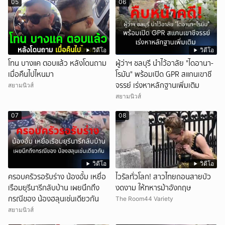
05
06
วิดีโอ
วิดีโอ
โทน บางแค ตอบแล้ว หลังโดนถาม
ผู้ว่าฯ ชลบุรี นำไว้อาลัย "ไดอานา-
เมื่อคืนไปไหนมา
โรมัน" พร้อมเปิด GPR สแกนเขาชี
จรรย์ เร่งหาหลักฐานเพิ่มเติม
สยามนิวส์
สยามนิวส์
07
08
วิดีโอ
วิดีโอ
ครอบครัวรอรับร่าง น้องอั้ม เหยื่อ
ไวรัลทั่วโลก! สาวไทยถอนสายบัว
เรือมยุรีนารีกลับบ้าน เผยนึกถึง
งดงาม ให้ทหารม้าอังกฤษ
กรณีของ น้องฮลุนเช่นเดียวกัน
The Room44 Variety
สยามนิวส์