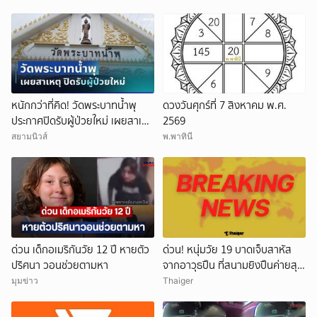
หนักกว่าที่คิด! วัดพระบาทน้ำพุ
ดวงวันศุกร์ที่ 7 สิงหาคม พ.ศ.
ประกาศปิดรับผู้ป่วยใหม่ เผยสาเหตุ
2569
สุดสะเทือนใจ
สยามนิวส์
พ.พาทินี
ด่วน เด็กอเมริกันวัย 12 ปี หายตัว
ด่วน! หนุ่มวัย 19 บาดเจ็บสาหัส
ปริศนา วอนช่วยตามหา
จากอาวุธปืน ที่สนามยิงปืนค่ายสุร
นารี โคราช ตำรวจเร่งสอบสาเหตุ
มุมข่าว
Thaiger