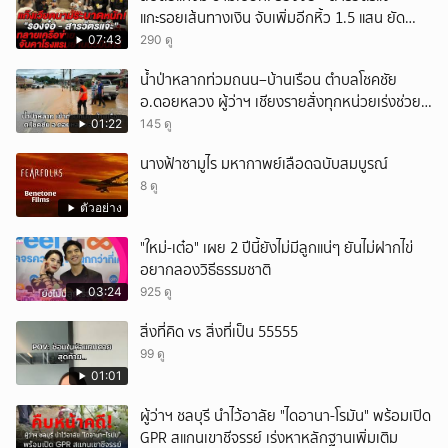
แกะรอยเส้นทางเงิน จับเพิ่มอีกหิ้ว 1.5 แสน ยัด
สินบน
07:43
290 ดู
น้ำป่าหลากท่วมถนน–บ้านเรือน ตำบลโชคชัย
อ.ดอยหลวง ผู้ว่าฯ เชียงรายสั่งทุกหน่วยเร่งช่วย
เหลือประชาชน
01:22
145 ดู
นางฟ้าซามูไร มหากาพย์เลือดฉบับสมบูรณ์
8 ดู
ตัวอย่าง
"ใหม่-เต๋อ" เผย 2 ปีนี้ยังไม่มีลูกแน่ๆ ยันไม่ฝากไข่
อยากลองวิธีธรรมชาติ
03:24
925 ดู
สิ่งที่คิด vs สิ่งที่เป็น 55555
99 ดู
01:01
ผู้ว่าฯ ชลบุรี นำไว้อาลัย "ไดอานา-โรมัน" พร้อมเปิด
GPR สแกนเขาชีจรรย์ เร่งหาหลักฐานเพิ่มเติม